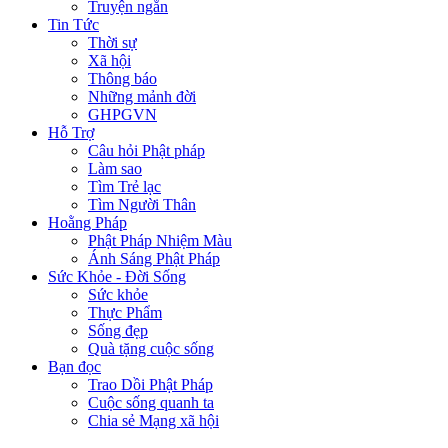
Truyện ngắn
Tin Tức
Thời sự
Xã hội
Thông báo
Những mảnh đời
GHPGVN
Hỗ Trợ
Câu hỏi Phật pháp
Làm sao
Tìm Trẻ lạc
Tìm Người Thân
Hoằng Pháp
Phật Pháp Nhiệm Màu
Ánh Sáng Phật Pháp
Sức Khỏe - Đời Sống
Sức khỏe
Thực Phẩm
Sống đẹp
Quà tặng cuộc sống
Bạn đọc
Trao Dồi Phật Pháp
Cuộc sống quanh ta
Chia sẻ Mạng xã hội