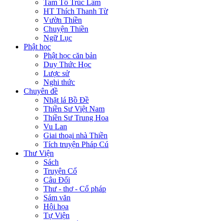
Tam Tổ Trúc Lâm
HT Thích Thanh Từ
Vườn Thiền
Chuyện Thiền
Ngữ Lục
Phật học
Phật học căn bản
Duy Thức Học
Lược sử
Nghi thức
Chuyên đề
Nhặt lá Bồ Đề
Thiền Sư Việt Nam
Thiền Sư Trung Hoa
Vu Lan
Giai thoại nhà Thiền
Tích truyện Pháp Cú
Thư Viện
Sách
Truyện Cổ
Câu Đối
Thư - thơ - Cổ pháp
Sám văn
Hội họa
Tự Viện