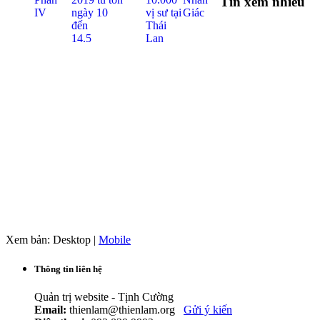
Tin xem nhiều
Xem bản: Desktop |
Mobile
Thông tin liên hệ
Quản trị website - Tịnh Cường
Email:
thienlam@thienlam.org
Gửi ý kiến