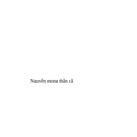
Nguyền mong thân cận minh sư, quả Bồ Đề một đêm mà c