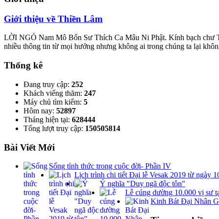
Giới thiệu về Thiền Lâm
LỜI NGỎ Nam Mô Bổn Sư Thích Ca Mâu Ni Phật. Kính bạch chư Tôn đức
nhiều thông tin từ mọi hướng nhưng không ai trong chúng ta lại khôn
Thống kê
Đang truy cập:
252
Khách viếng thăm:
247
Máy chủ tìm kiếm:
5
Hôm nay:
52897
Tháng hiện tại:
628444
Tổng lượt truy cập:
150505814
Bài Viết Mới
Sống tỉnh thức trong cuộc đời- Phần IV
Lịch trình chi tiết Đại lễ Vesak 2019 từ ngày 
Ý nghĩa "Duy ngã độc tôn"
Lễ cúng dường 10.000 vị sư t
Kinh Bát Đại Nhân G