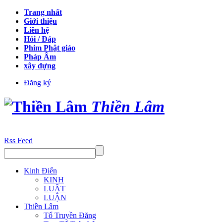
Trang nhất
Giới thiệu
Liên hệ
Hỏi / Đáp
Phim Phật giáo
Pháp Âm
xây dựng
Đăng ký
Thiền Lâm
Rss Feed
Kinh Điển
KINH
LUẬT
LUẬN
Thiền Lâm
Tổ Truyền Đăng