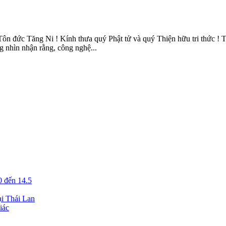
 Tăng Ni ! Kính thưa quý Phật tử và quý Thiện hữu tri thức ! Trong 
g nhìn nhận rằng, công nghệ...
10 đến 14.5
ại Thái Lan
iác