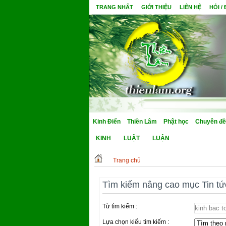
TRANG NHẤT
GIỚI THIỆU
LIÊN HỆ
HỎI /
Kinh Điển
Thiền Lâm
Phật học
Chuyên đề
KINH
LUẬT
LUẬN
Trang chủ
Tìm kiếm nâng cao mục Tin tứ
Từ tìm kiếm :
Lựa chọn kiểu tìm kiếm :