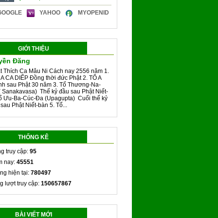
GOOGLE
YAHOO
MYOPENID
GIỚI THIỆU
yền Đăng
t Thích Ca Mâu Ni Cách nay 2556 năm 1.
A CA DIẾP Đồng thời đức Phật 2. TỔ A
h sau Phật 30 năm 3. Tổ Thương-Na-
 Sanakavasa) Thế kỷ đầu sau Phật Niết-
Tổ Ưu-Ba-Cúc-Đa (Upagupta) Cuối thế kỷ
 sau Phật Niết-bàn 5. Tổ...
THỐNG KÊ
g truy cập:
95
 nay:
45551
ng hiện tại:
780497
g lượt truy cập:
150657867
BÀI VIẾT MỚI