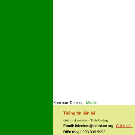
Xem bản: Desktop |
Mobile
Thông tin liên hệ
Quản trị website - Tịnh Cường
Email:
thienlam@thienlam.org
Gửi ý kiến
Điện thoại:
093.839.9993