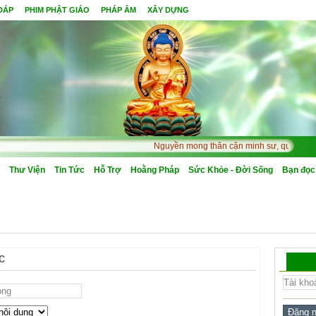
 ĐÁP
PHIM PHẬT GIÁO
PHÁP ÂM
XÂY DỰNG
Nguyền mong thân cận minh sư, quả Bồ Đề m
Thư Viện
Tin Tức
Hỗ Trợ
Hoằng Pháp
Sức Khỏe - Đời Sống
Bạn đọc
c