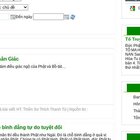
Đến ngày
Tổ Tru
Đức Phậ
TỔ MA H
NAN San
hân Giác
Hòa-Tu (
bàn 4. 
ám điều giác ngộ của Phật và Bồ-tát....
thứ nhất
Đan
Hôm
 bài viết: HT. Thiền Sư Thích Thanh Từ | Nguồn tin :
Thá
Tổn
 bình đẳng tự do tuyệt đối
mãn thì đều thành Phật như Ngài. Đó là chỗ bình đẳng ở quả vị
 nhân Phật. Chúng ta có Phật tánh, Phật có Phật tánh, đức Phật tu