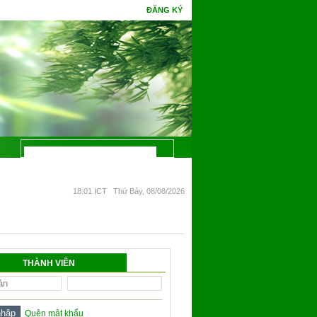
ĐĂNG KÝ
ột đêm mà chín. Phúc gặp tình cờ tri thức, hoa Ưu Đàm mấy kiếp đâm bông.
18:01 ICT Thứ Bảy, 08/08/2026
THÀNH VIÊN
Quên mật khẩu