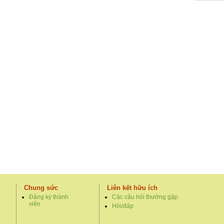
Chung sức
Liên kết hữu ích
Đăng ký thành
Các câu hỏi thường gặp
viên
Hỏi/đáp