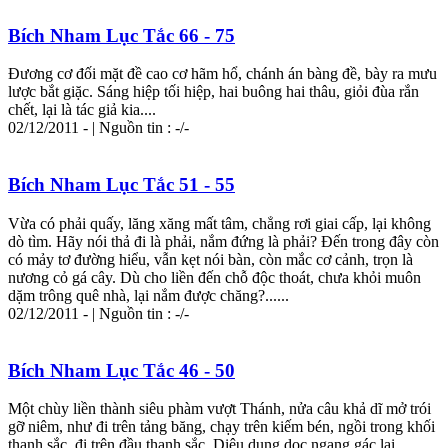
Bích Nham Lục Tắc 66 - 75
Đương cơ đối mặt đề cao cơ hãm hổ, chánh án bàng đề, bày ra mưu
lược bắt giặc. Sáng hiệp tối hiệp, hai buông hai thâu, giỏi đùa rắn
chết, lại là tác giả kia....
02/12/2011 - | Nguồn tin : -/-
Bích Nham Lục Tắc 51 - 55
Vừa có phải quấy, lăng xăng mất tâm, chẳng rơi giai cấp, lại không
dò tìm. Hãy nói thả đi là phải, nắm đứng là phải? Đến trong đây còn
có mảy tơ đường hiểu, vẫn kẹt nói bàn, còn mắc cơ cảnh, trọn là
nương cỏ gá cây. Dù cho liền đến chỗ độc thoát, chưa khỏi muôn
dặm trông quê nhà, lại nắm được chăng?......
02/12/2011 - | Nguồn tin : -/-
Bích Nham Lục Tắc 46 - 50
Một chùy liền thành siêu phàm vượt Thánh, nửa câu khả dĩ mở trói
gỡ niêm, như đi trên tảng băng, chạy trên kiếm bén, ngồi trong khối
thanh sắc, đi trên đầu thanh sắc. Diệu dụng dọc ngang gác lại,