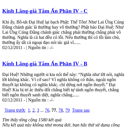
Kinh Lăng-già Tâm Ấn Phần IV - C
Khi ấy, Bồ-tát Đại Huệ lại bạch Phật: Thế Tôn! Như Lai Ứng Cúng
Đẳng chánh giác là thường hay vô thường? Phật bảo Đại Huệ: Như
Lai Ứng Cúng Đẳng chánh giác chẳng phải thường chẳng phải vô
thường. Nghĩa là cả hai đều có lỗi. Nếu thường thì có lỗi làm chủ,
thường ấy tất cả ngoại đạo nói tác giả vì......
02/12/2011 - | Nguồn tin : -/-
Kinh Lăng-già Tâm Ấn Phần IV - B
Đại Huệ! Những người si kia nói thế này: “Nghĩa như lời nói, nghĩa
lời không khác. Vì cớ sao? Vì nghĩa không có thân, ngoài ngôn
thuyết lại không có nghĩa khác, chỉ dừng nơi ngôn thuyết.” Đại
Huệ! Kia bị trí ác thiêu đốt chẳng biết tự tánh ngôn thuyết, chẳng
biết ngôn thuyết sanh diệt, nghĩa chẳng......
02/12/2011 - | Nguồn tin : -/-
Trang trước
1
,
2
,
3
...
76
,
77
,
78
,
79
Trang sau
Tìm thấy tổng cộng 1580 kết quả
Nếu kết quả này không như mong đợi, bạn hãy thử sử dụng công