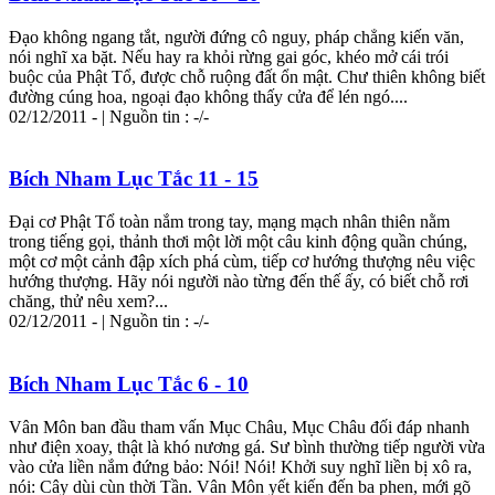
Đạo không ngang tắt, người đứng cô nguy, pháp chẳng kiến văn,
nói nghĩ xa bặt. Nếu hay ra khỏi rừng gai góc, khéo mở cái trói
buộc của Phật Tổ, được chỗ ruộng đất ổn mật. Chư thiên không biết
đường cúng hoa, ngoại đạo không thấy cửa để lén ngó....
02/12/2011 - | Nguồn tin : -/-
Bích Nham Lục Tắc 11 - 15
Đại cơ Phật Tổ toàn nắm trong tay, mạng mạch nhân thiên nằm
trong tiếng gọi, thảnh thơi một lời một câu kinh động quần chúng,
một cơ một cảnh đập xích phá cùm, tiếp cơ hướng thượng nêu việc
hướng thượng. Hãy nói người nào
từ
ng đến thế ấy, có biết chỗ rơi
chăng, thử nêu xem?...
02/12/2011 - | Nguồn tin : -/-
Bích Nham Lục Tắc 6 - 10
Vân Môn ban đầu tham vấn Mục Châu, Mục Châu đối đáp nhanh
như điện xoay, thật là khó nương gá. Sư bình thường tiếp người vừa
vào cửa liền nắm đứng bảo: Nói! Nói! Khởi suy nghĩ liền bị xô ra,
nói: Cây dùi cùn thời Tần. Vân Môn yết kiến đến ba phen, mới gõ