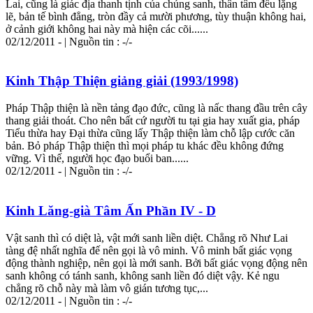
Lai, cũng là giác địa thanh tịnh của chúng sanh, thân tâm đều lặng
lẽ, bản tế bình đẳng, tròn đầy cả mười phương, tùy thuận không hai,
ở cảnh giới không hai này mà hiện các cõi......
02/12/2011 - | Nguồn tin : -/-
Kinh Thập Thiện giảng giải (1993/1998)
Pháp Thập thiện là nền tảng đạo đức, cũng là nấc thang đầu trên cây
thang giải thoát. Cho nên bất cứ người tu tại gia hay xuất gia, pháp
Tiểu thừa hay Đại thừa cũng lấy Thập thiện làm chỗ lập cước căn
bản. Bỏ pháp Thập thiện thì mọi pháp tu khác đều không đứng
vững. Vì thế, người học đạo buổi ban......
02/12/2011 - | Nguồn tin : -/-
Kinh Lăng-già Tâm Ấn Phần IV - D
Vật sanh thì có diệt là, vật mới sanh liền diệt. Chẳng rõ Như Lai
tàng đệ nhất nghĩa đế nên gọi là vô minh. Vô minh bất giác vọng
động thành nghiệp, nên gọi là mới sanh. Bởi bất giác vọng động nên
sanh không có tánh sanh, không sanh liền đó diệt vậy. Kẻ ngu
chẳng rõ chỗ này mà làm vô gián tương tục,...
02/12/2011 - | Nguồn tin : -/-