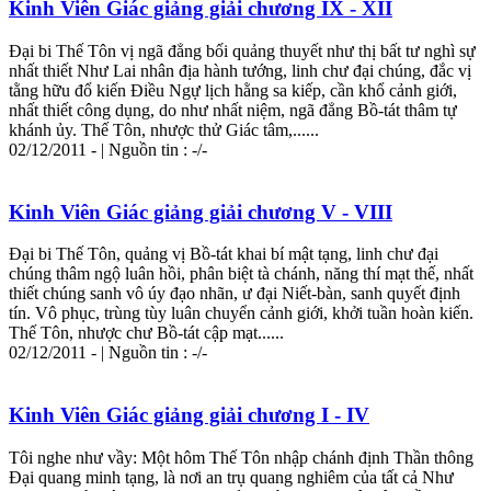
Kinh Viên Giác giảng giải chương IX - XII
Đại bi Thế Tôn vị ngã đẳng bối quảng thuyết như thị bất tư nghì sự
nhất thiết Như Lai nhân địa hành tướng, linh chư đại chúng, đắc vị
tằng hữu đổ kiến Điều Ngự lịch hằng sa kiếp, cần khổ cảnh giới,
nhất thiết công dụng, do như nhất niệm, ngã đẳng Bồ-tát thâm tự
khánh ủy. Thế Tôn, nhược thử Giác tâm,......
02/12/2011 - | Nguồn tin : -/-
Kinh Viên Giác giảng giải chương V - VIII
Đại bi Thế Tôn, quảng vị Bồ-tát khai bí mật tạng, linh chư đại
chúng thâm ngộ luân hồi, phân biệt tà chánh, năng thí mạt thế, nhất
thiết chúng sanh vô úy đạo nhãn, ư đại Niết-bàn, sanh quyết định
tín. Vô phục, trùng tùy luân chuyển cảnh giới, khởi tuần hoàn kiến.
Thế Tôn, nhược chư Bồ-tát cập mạt......
02/12/2011 - | Nguồn tin : -/-
Kinh Viên Giác giảng giải chương I - IV
Tôi nghe như vầy: Một hôm Thế Tôn nhập chánh định Thần thông
Đại quang minh tạng, là nơi an trụ quang nghiêm của tất cả Như