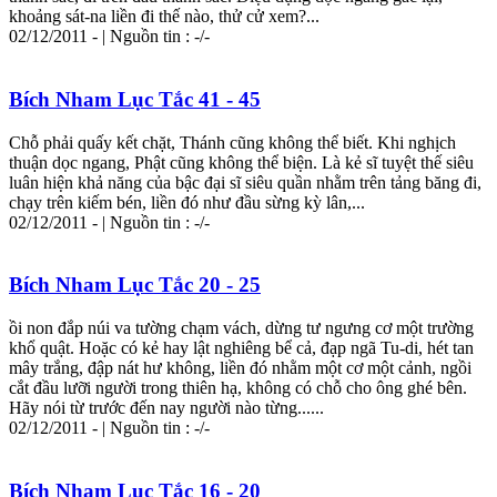
khoảng sát-na liền đi thế nào, thử cử xem?...
02/12/2011 - | Nguồn tin : -/-
Bích Nham Lục Tắc 41 - 45
Chỗ phải quấy kết chặt, Thánh cũng không thể biết. Khi nghịch
thuận dọc ngang, Phật cũng không thể biện. Là kẻ sĩ tuyệt thế siêu
luân hiện khả năng của bậc đại sĩ siêu quần nhằm trên tảng băng đi,
chạy trên kiếm bén, liền đó như đầu sừng kỳ lân,...
02/12/2011 - | Nguồn tin : -/-
Bích Nham Lục Tắc 20 - 25
ồi non đắp núi va tường chạm vách, dừng tư ngưng cơ một trường
khổ quật. Hoặc có kẻ hay lật nghiêng bể cả, đạp ngã Tu-di, hét tan
mây trắng, đập nát hư không, liền đó nhằm một cơ một cảnh, ngồi
cắt đầu lưỡi người trong thiên hạ, không có chỗ cho ông ghé bên.
Hãy nói
từ
trước đến nay người nào
từ
ng......
02/12/2011 - | Nguồn tin : -/-
Bích Nham Lục Tắc 16 - 20