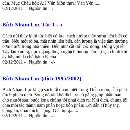
cửa, Mục Châu hỏi: Ai? Vân Môn thưa: Văn Yển.......
02/12/2011 - | Nguồn tin : -/-
Bích Nham Lục Tắc 1 - 5
Cách núi thấy khói tức biết có lửa, cách tường thấy sừng liền biết có
trâu. Nêu một rõ ba, mắt nhìn liền biết, cân lượng là việc tầm thường
cơm nước trong nhà thiền. Đến như cắt đứt các dòng, Đông vọt lên
Tây lặn xuống, dọc ngang thuận nghịch buông nắm tự tại, chính khi
ấy hãy nói là chỗ hành lý của......
02/12/2011 - | Nguồn tin : -/-
Bích Nham Lục (dịch 1995/2002)
Bích Nham Lục là tập sách rất quan thiết trong Thiền môn, cần phải
được phiên dịch. Song nó rất khó dịch, vì cố gắng giúp phần nào
cho người sau, buộc lòng chúng tôi phải dịch ra. Khi dịch, chúng tôi
chia mỗi tắc thành năm phần hoặc bốn phần: Lời dẫn (Thùy thị),
Công án, Giải thích, Tụng, Giải tụng.......
02/12/2011 - | Nguồn tin : -/-