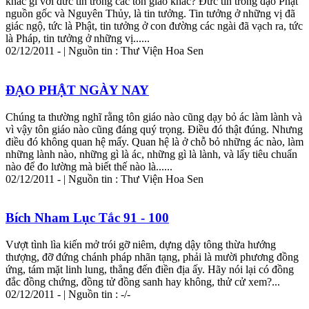
khác gì với đức tin trong các tôn giáo khác? Đức tin trong đạo Phật
nguồn gốc và Nguyên Thủy, là tin tưởng. Tin tưởng ở những vị đã
giác ngộ, tức là Phật, tin tưởng ở con đường các ngài đã vạch ra, tức
là Pháp, tin tưởng ở những vị......
02/12/2011 - | Nguồn tin : Thư Viện Hoa Sen
ĐẠO PHẬT NGÀY NAY
Chúng ta thường nghĩ rằng tôn giáo nào cũng dạy bỏ ác làm lành và
vì vậy tôn giáo nào cũng đáng quý trọng. Điều đó thật đúng. Nhưng
điều đó không quan hệ mấy. Quan hệ là ở chỗ bỏ những ác nào, làm
những lành nào, những gì là ác, những gì là lành, và lấy tiêu chuẩn
nào để đo lường mà biết thế nào là......
02/12/2011 - | Nguồn tin : Thư Viện Hoa Sen
Bích Nham Lục Tắc 91 - 100
Vượt tình lìa kiến mở trói gỡ niêm, dựng dậy tông thừa hướng
thượng, đỡ đứng chánh pháp nhãn tạng, phải là mười phương đồng
ứng, tám mặt linh lung, thẳng đến điền địa ấy. Hãy nói lại có đồng
đắc đồng chứng, đồng tử đồng sanh hay không, thử cử xem?...
02/12/2011 - | Nguồn tin : -/-