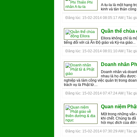
A-tu-la là một hạng t
kinh và tán thán công 
Đăng lúc: 15-02-2014 08:05:17 AM | Tác giả
Quần thể chùa 
Ellora không chỉ là m
tiếng đối với cả Ấn Độ giáo và Kỳ-na giáo...
Đăng lúc: 15-02-2014 08:01:10 AM | Tác giả
Doanh nhân Phậ
Doanh nhân và doanh 
nhau là họ đều được g
nghiệp và làm công việc quản trị trong doan
trách vụ là Phật tử....
Đăng lúc: 15-02-2014 07:47:24 AM | Tác giả
Quan niệm Phật
Một trong những vấn đ
khi chết. Chúng ta đã
hỏi mục đích của đời số
Đăng lúc: 15-02-2014 07:30:29 AM | Tác giả