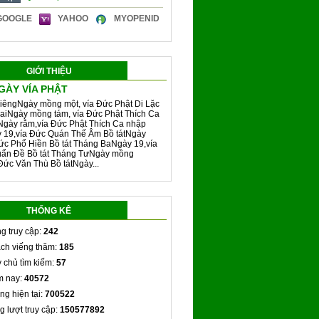
GOOGLE
YAHOO
MYOPENID
GIỚI THIỆU
GÀY VÍA PHẬT
iêngNgày mồng một, vía Đức Phật Di Lặc
aiNgày mồng tám, vía Đức Phật Thích Ca
Ngày rằm,vía Đức Phật Thích Ca nhập
y 19,vía Đức Quán Thế Âm Bồ tátNgày
ức Phổ Hiền Bồ tát Tháng BaNgày 19,vía
ẩn Đề Bồ tát Tháng TưNgày mồng
Đức Văn Thù Bồ tátNgày...
THỐNG KÊ
g truy cập:
242
ch viếng thăm:
185
 chủ tìm kiếm:
57
 nay:
40572
ng hiện tại:
700522
g lượt truy cập:
150577892