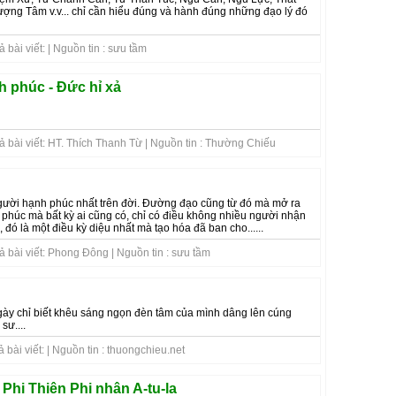
ượng Tâm v.v... chỉ cần hiểu đúng và hành đúng những đạo lý đó
bài viết: | Nguồn tin : sưu tầm
 phúc - Đức hỉ xả
 bài viết: HT. Thích Thanh Từ | Nguồn tin : Thường Chiếu
người hạnh phúc nhất trên đời. Đường đạo cũng từ đó mà mở ra
phúc mà bất kỳ ai cũng có, chỉ có điều không nhiều người nhận
 đó là một điều kỳ diệu nhất mà tạo hóa đã ban cho......
 bài viết: Phong Đông | Nguồn tin : sưu tầm
gày chỉ biết khêu sáng ngọn đèn tâm của mình dâng lên cúng
sư....
bài viết: | Nguồn tin : thuongchieu.net
Phi Thiên Phi nhân A-tu-la