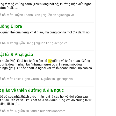
rong tám bộ chúng sanh (Thiên long bát bộ) thường hiện đến nghe
đức Phật......
 bài viết: Huỳnh Thanh Bình | Nguồn tin : giacngo.vn
động Ellora
ột quần thể của riêng Phật giáo, mà cũng còn là một địa danh nổi
 bài viết: Nguyễn Đăng | Nguồn tin : giacngo.vn
t tử & Phật giáo
nhân Phật tử là hai khái niệm có
sự
giống và khác nhau. Giống
ọi là doanh nhân tức “những người có vị trí trong một doanh
h nghiệp”.(1) Khác nhau là ngoài vai trò là doanh nhân, họ còn có
 bài viết: Thích Hạnh Chơn | Nguồn tin : giacngo.vn
 giáo về thiên đường & địa ngục
ề cổ xưa nhất thách thức nhân loại là câu hỏi về đời sống sau
 từ đâu đến và sau khi chết sẽ đi về đâu? Cùng với đó chúng ta tự
ng tốt là gì....
 bài viết: | Nguồn tin : audio.buddhistdoor.com