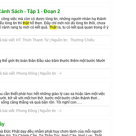
nh Sách - Tập 1 - Đoạn 2
n công việc mà còn có được lòng tin, những người nhàn hạ thảnh
iếu lòng tin thì
thật
hổ thẹn. Đây chỉ mới nói đủ lòng tin thôi, chưa
ỉ rảnh rang tu mới có kết quả.
Thật
ra, tu có kết quả quan trọng ở ý
 bài viết: HT. Thích Thanh Từ | Nguồn tin : Thường Chiếu
 thế giới thị toàn thân Đầu sào trăm thước thêm một bước Mười
bài viết: Phong Đông | Nguồn tin : -/-
 cần thiết phải học hết những giáo lý cao xa hoặc làm một việc
ười, trở về với một hơi thở, bước một bước chân thảnh thơi...
sống căng thẳng và quá bận rộn. Tôi nghĩ con......
bài viết: Phong Đông | Nguồn tin : -/-
ầy
mà Đức Phật dạy đều nhằm phát huy chơn tánh của mỗi người
niệm Xứ, Tứ Chánh Cần, Tứ Thần Túc, Ngũ Căn, Ngũ Lực, Thất