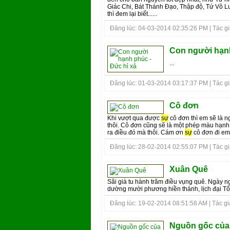
Giác Chi, Bát Thánh Đạo, Thập độ, Tứ Vô L
thì đem lại biết......
Đăng lúc: 04-03-2014 02:35:26 PM | Tác giả 
Con người hạnh
...
Đăng lúc: 01-03-2014 03:17:37 PM | Tác giả
Cô đơn
Khi vượt qua được
sự
cô đơn thì em sẽ là 
thôi. Cô đơn cũng sẽ là một phép màu hạnh 
ra điều đó mà thôi. Cám ơn
sự
cô đơn đi em,
Đăng lúc: 28-02-2014 02:55:07 PM | Tác giả
Xuân Quê
Sãi già tu hành trăm điều vụng quê. Ngày n
dường mười phương hiền thánh, lịch đại Tổ 
Đăng lúc: 19-02-2014 08:51:58 AM | Tác giả 
Nguồn gốc của 