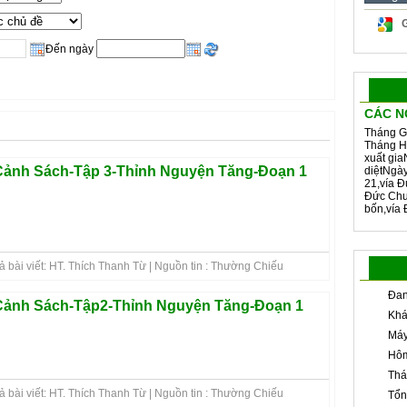
Đến ngày
CÁC N
Tháng G
Tháng H
xuất gia
ảnh Sách-Tập 3-Thỉnh Nguyện Tăng-Đoạn 1
diệtNgà
21,vía Đ
Đức Chu
bốn,vía 
 bài viết: HT. Thích Thanh Từ | Nguồn tin : Thường Chiếu
Đan
ảnh Sách-Tập2-Thỉnh Nguyện Tăng-Đoạn 1
Khá
Máy
Hôm
Thá
 bài viết: HT. Thích Thanh Từ | Nguồn tin : Thường Chiếu
Tổn