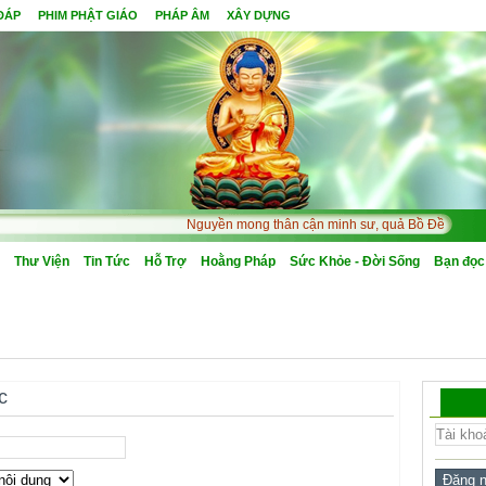
 ĐÁP
PHIM PHẬT GIÁO
PHÁP ÂM
XÂY DỰNG
Nguyền mong thân cận minh sư, quả Bồ Đề một đêm m
Thư Viện
Tin Tức
Hỗ Trợ
Hoằng Pháp
Sức Khỏe - Đời Sống
Bạn đọc
c