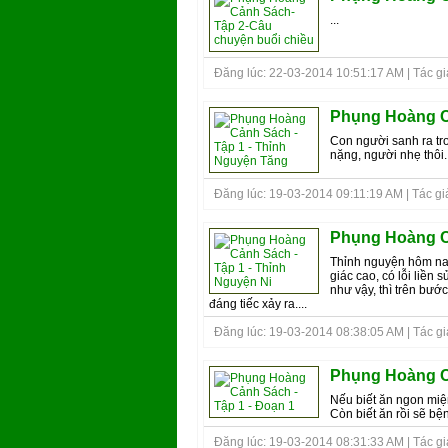
...
Đăng lúc: 22-03-2014 10:51:17 AM | Tác giả
Phụng Hoàng Cả
Con người sanh ra tro
nặng, người nhẹ thôi. 
Đăng lúc: 19-03-2014 09:11:19 AM | Tác gi
Phụng Hoàng Cả
Thỉnh nguyện hôm nay 
giác cao, có lỗi liền 
như vậy, thì trên bướ
đáng tiếc xảy ra....
Đăng lúc: 19-03-2014 08:38:05 AM | Tác giả
Phụng Hoàng Cả
Nếu biết ăn ngon miệ
Còn biết ăn rồi sẽ bệ
Đăng lúc: 19-03-2014 08:31:33 AM | Tác giả