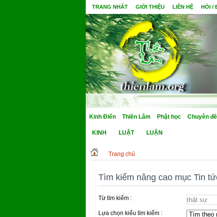
TRANG NHẤT
GIỚI THIỆU
LIÊN HỆ
HỎI /
Kinh Điển
Thiền Lâm
Phật học
Chuyên đề
KINH
LUẬT
LUẬN
Trang chủ
Tìm kiếm nâng cao mục Tin tứ
Từ tìm kiếm :
Lựa chọn kiểu tìm kiếm :