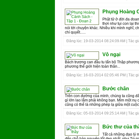
Phụng Hoàng Cả
Phật tử ở đời đa đoa
thơi như tụi con lại th
nói tới chuyện khác. Nhiều khi mình nghĩ, ch
chí quyết......
Đăng lúc: 19-03-2014 08:24:09 AM | Tác giả
Vô ngại
Bách trượng can đầu tu tấn bộ Thập phương
phương thế giới hiện toàn thân...
Đăng lúc: 16-03-2014 02:05:46 PM | Tác giả 
Bước chân
Trên con đường của mình, chúng ta cũng đâu
gì lớn lao lắm phải không bạn. Mỉm một nụ c
cũng có thể là những phép lạ giữa một cuộc 
Đăng lúc: 05-03-2014 09:25:14 AM | Tác giả 
Bức thư của th
Tất cả những đạo lý 
đến chỗ bản nguyên tốt đẹp nhất, như Tứ 