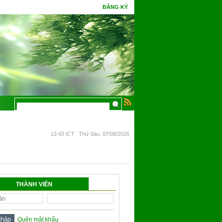
ĐĂNG KÝ
à chín. Phúc gặp tình cờ tri thức, hoa Ưu Đàm mấy kiếp đâm bông.
13:43 ICT Thứ Sáu, 07/08/2026
THÀNH VIÊN
Quên mật khẩu