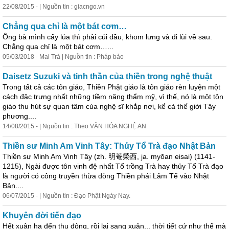
22/08/2015 - | Nguồn tin : giacngo.vn
Chẳng qua chỉ là một bát cơm…
Ông bà mình cấy lúa thì phải cúi đầu, khom lưng và đi lùi về sau.
Chẳng qua chỉ là một bát cơm…...
05/03/2018 - Mai Trà | Nguồn tin : Pháp bảo
Daisetz Suzuki và tinh thần của thiền trong nghệ thuật
Trong tất cả các tôn giáo, Thiền Phật giáo là tôn giáo rèn luyện một
cách đặc trưng nhất những tiềm năng thẩm mỹ, vì thế, nó là một tôn
giáo thu hút sự quan tâm của nghệ sĩ khắp nơi, kể cả thế giới Tây
phương....
14/08/2015 - | Nguồn tin : Theo VĂN HÓA NGHỆ AN
Thiền sư Minh Am Vinh Tây: Thủy Tổ Trà đạo Nhật Bản
Thiền sư Minh Am Vinh Tây (zh. 明菴榮西, ja. myōan eisai) (1141-
1215), Ngài được tôn vinh đệ nhất Tổ trồng Trà hay thủy Tổ Trà đạo
là người có công truyền thừa dòng Thiền phái Lâm Tế vào Nhật
Bản....
06/07/2015 - | Nguồn tin : Đạo Phật Ngày Nay.
Khuyên đời tiến đạo
Hết xuân hạ đến thu đông, rồi lại sang xuân... thời tiết cứ như thế mà