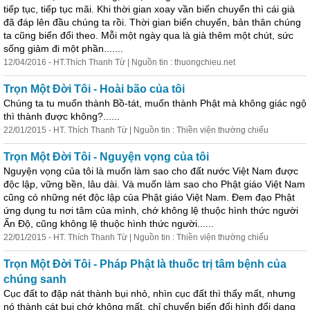
tiếp
tục
,
tiếp
tục
mãi. Khi thời gian xoay vần biến chuyển thì cái già
đã đáp lên đầu chúng ta rồi. Thời gian biến chuyển, bản thân chúng
ta cũng biến đổi theo. Mỗi một ngày qua là già thêm một chút, sức
sống giảm đi một phần.......
12/04/2016 - HT.Thích Thanh Từ | Nguồn tin : thuongchieu.net
Trọn Một Đời Tôi - Hoài bão của tôi
Chúng ta tu muốn thành Bồ-tát, muốn thành Phật mà không giác ngộ
thì thành được không?......
22/01/2015 - HT. Thích Thanh Từ | Nguồn tin : Thiền viện thường chiếu
Trọn Một Đời Tôi - Nguyện vọng của tôi
Nguyện vọng của tôi là muốn làm sao cho đất nước Việt Nam được
độc lập, vững bền, lâu dài. Và muốn làm sao cho Phật giáo Việt Nam
cũng có những nét độc lập của Phật giáo Việt Nam. Đem đạo Phật
ứng dụng tu nơi tâm của mình, chớ không lệ thuộc hình thức người
Ấn Độ, cũng không lệ thuộc hình thức người......
22/01/2015 - HT. Thích Thanh Từ | Nguồn tin : Thiền viện thường chiếu
Trọn Một Đời Tôi - Pháp Phật là thuốc trị tâm bệnh của
chúng sanh
Cục đất to đập nát thành bụi nhỏ, nhìn cục đất thì thấy mất, nhưng
nó thành cát bụi chớ không mất, chỉ chuyển biến đổi hình đổi dạng