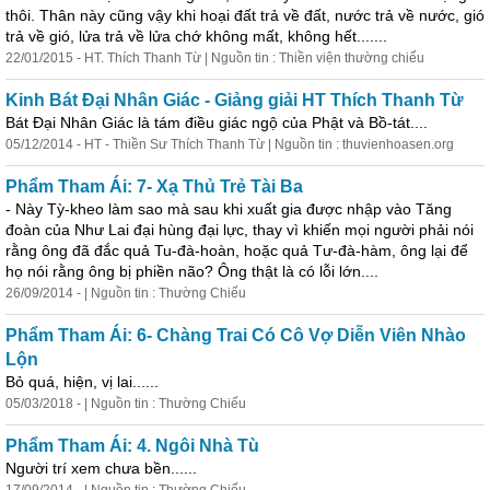
thôi. Thân này cũng vậy khi hoại đất trả về đất, nước trả về nước, gió
trả về gió, lửa trả về lửa chớ không mất, không hết.......
22/01/2015 - HT. Thích Thanh Từ | Nguồn tin : Thiền viện thường chiếu
Kinh Bát Đại Nhân Giác - Giảng giải HT Thích Thanh Từ
Bát Đại Nhân Giác là tám điều giác ngộ của Phật và Bồ-tát....
05/12/2014 - HT - Thiền Sư Thích Thanh Từ | Nguồn tin : thuvienhoasen.org
Phẩm Tham Ái: 7- Xạ Thủ Trẻ Tài Ba
- Này Tỳ-kheo làm sao mà sau khi xuất gia được nhập vào Tăng
đoàn của Như Lai đại hùng đại lực, thay vì khiến mọi người phải nói
rằng ông đã đắc quả Tu-đà-hoàn, hoặc quả Tư-đà-hàm, ông lại để
họ nói rằng ông bị phiền não? Ông thật là có lỗi lớn....
26/09/2014 - | Nguồn tin : Thường Chiếu
Phẩm Tham Ái: 6- Chàng Trai Có Cô Vợ Diễn Viên Nhào
Lộn
Bỏ quá, hiện, vị lai......
05/03/2018 - | Nguồn tin : Thường Chiếu
Phẩm Tham Ái: 4. Ngôi Nhà Tù
Người trí xem chưa bền......