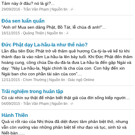
Tâm này ở đâu? nó là gì?...
29/09/2016 - Trần Văn Phạm | Nguồn tin : -/-
Đóa sen luẩn quẩn
"Anh ơi! Mua sen dâng Phật, Bồ Tát, lễ chùa đi anh!"...
16/11/2015 - Quảng Thiện | Nguồn tin : -/-
Đức Phật dạy La-hầu-la như thế nào?
Lần đầu tiên Đức Phật trở về thăm quê hương Ca-tỳ-la-vệ kể từ khi
thành đạo là vào năm La-hầu-la lên bảy tuổi. Khi Đức Phật đến thăm
hoàng cung, công chúa Da-du-đà-la đưa La-hầu-la đến gặp Ngài và
dạy: “Này La-hầu-la, Ngài chính là cha của con. Con hãy đến xin
Ngài ban cho con phần tài sản của con”....
12/11/2015 - Chơn Thường | Nguồn tin : Giác ngộ Online
Trãi nghiệm trong huân tập
Có cái nhìn sự thật để nhận biết thật giả của đời sống kiếp người....
04/09/2015 - Trần Văn Phạm | Nguồn tin : -/-
Hành Thiền
Quả vị rốt ráo của Nhị thừa đã diệt được tâm phân biệt thô, nhưng
vẫn còn vướng vào những phân biệt tế như đạo và
tục
, sinh tử và
Niết-bàn......