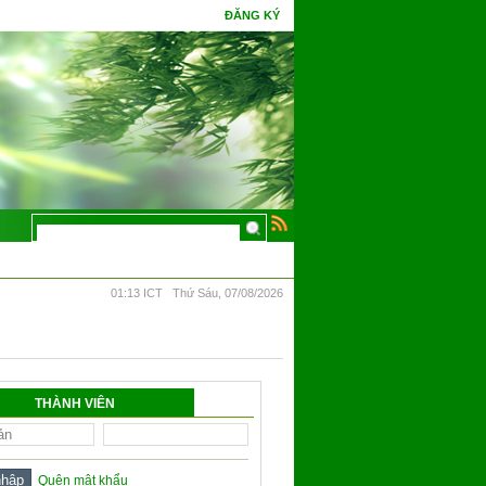
ĐĂNG KÝ
n. Phúc gặp tình cờ tri thức, hoa Ưu Đàm mấy kiếp đâm bông.
01:13 ICT Thứ Sáu, 07/08/2026
THÀNH VIÊN
Quên mật khẩu