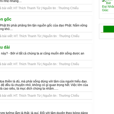
hì nhẹ nhàng....
ả bài viết: HT Thích Thanh Từ | Nguồn tin : Thường Chiếu
ồn gốc
 Phật thì phải phăng tìm tận nguồn gốc của đạo Phật. Nắm vững
ng khó....
 bài viết: HT. Thích Thanh Từ | Nguồn tin : Thường Chiếu
u dài
ài này? - Bởi vì tất cả chúng ta ai cũng muốn đời sống được an
 bài viết: HT. Thích Thanh Từ | Nguồn tin : Thường Chiếu
 tọa thiền là đủ, mà phải sống đúng với tâm của người hiểu đạo.
 đệ đều là chuyện nhỏ, không có gì quan trọng hết. Việc lớn của
là cao siêu, là mục đích chúng ta nhắm......
 bài viết: HT. Thích Thanh Từ | Nguồn tin : Thường Chiếu
 hợp tưởng lầm là thật, là quí. Đối với tâm duyên theo bóng dáng