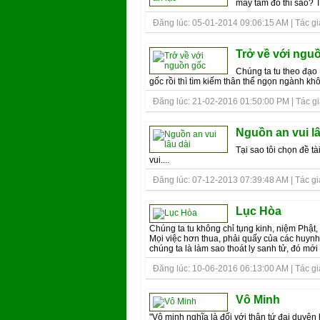
mấy tâm đó thì sao? T
Đăng lúc: 05-01-2014 09:06:15 AM | Tác gi
Trở về với ngu
Chúng ta tu theo đạo
gốc rồi thì tìm kiếm thân thể ngọn ngành khô
Đăng lúc: 21-02-2016 01:50:00 PM | Tác giả
Nguồn an vui lâ
Tại sao tôi chọn đề t
vui....
Đăng lúc: 07-12-2013 07:39:48 AM | Tác giả
Lục Hòa
Chúng ta tu không chỉ tụng kinh, niệm Phật,
Mọi việc hơn thua, phải quấy của các huynh
chúng ta là làm sao thoát ly sanh tử, đó mới 
Đăng lúc: 10-06-2016 06:13:00 AM | Tác giả
Vô Minh
"Vô minh nghĩa là đối với thân tứ đại duyên