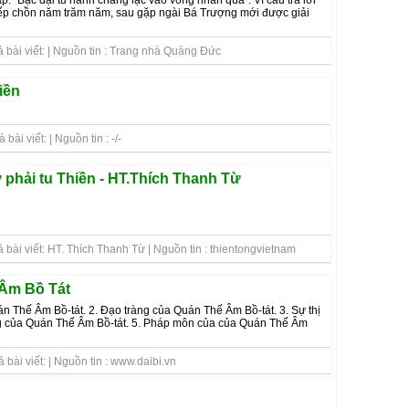
iếp chồn năm trăm năm, sau gặp ngài Bá Trượng mới được giải
 bài viết: | Nguồn tin : Trang nhà Quảng Đức
iền
ài viết: | Nguồn tin : -/-
 phải tu Thiền - HT.Thích Thanh Từ
 bài viết: HT. Thích Thanh Từ | Nguồn tin : thientongvietnam
Âm Bồ Tát
n Thế Âm Bồ-tát. 2. Đạo tràng của Quán Thế Âm Bồ-tát. 3. Sự thị
ng của Quán Thế Âm Bồ-tát. 5. Pháp môn của của Quán Thế Âm
bài viết: | Nguồn tin : www.daibi.vn