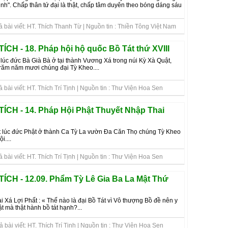
minh". Chấp thân tứ đại là thật, chấp tâm duyên theo bóng dáng sáu
 bài viết: HT. Thích Thanh Từ | Nguồn tin : Thiền Tông Việt Nam
ÍCH - 18. Pháp hội hộ quốc Bồ Tát thứ XVIII
lúc đức Bà Già Bà ở tại thành Vương Xá trong núi Kỳ Xà Quật,
trăm năm mươi chúng đại Tỳ Kheo....
bài viết: HT. Thích Trí Tịnh | Nguồn tin : Thư Viện Hoa Sen
ÍCH - 14. Pháp Hội Phật Thuyết Nhập Thai
t lúc đức Phật ở thành Ca Tỳ La vườn Đa Căn Thọ chúng Tỳ Kheo
....
bài viết: HT. Thích Trí Tịnh | Nguồn tin : Thư Viện Hoa Sen
ÍCH - 12.09. Phẩm Tỳ Lê Gia Ba La Mật Thứ
Xá Lợi Phất : « Thế nào là đại Bồ Tát vì Vô thượng Bồ đề nên y
t mà thật hành bồ tát hạnh?...
bài viết: HT. Thích Trí Tịnh | Nguồn tin : Thư Viện Hoa Sen