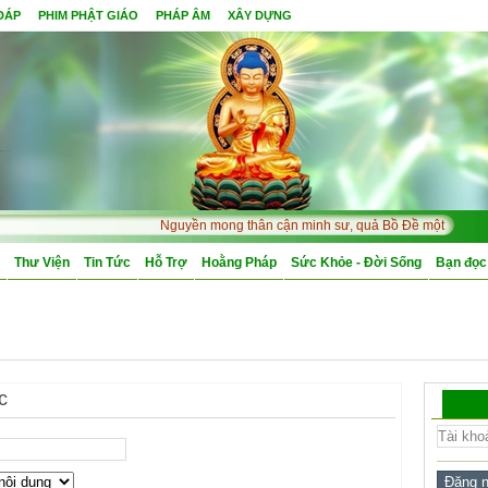
 ĐÁP
PHIM PHẬT GIÁO
PHÁP ÂM
XÂY DỰNG
Nguyền mong thân cận minh sư, quả Bồ Đề một đêm mà chí
Thư Viện
Tin Tức
Hỗ Trợ
Hoằng Pháp
Sức Khỏe - Đời Sống
Bạn đọc
c