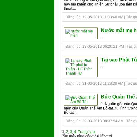
này mà khiến cho Thiền Sư phải đọa làm k
thoát....
Đăng lúc: 19-05-2013 11:33:40 AM | Tác giả
Nước mắt mẹ h
...
Đăng lúc: 13-05-2013 06:20:21 PM | Tác giả b
Tại sao Phật Tử
...
Đăng lúc: 31-03-2013 11:28:30 AM | Tác giả
Đức Quán Thế 
1. Nguồn gốc của Quá
hiện của Quán Thế Âm Bồ-tát. 4. Hình tượ
Bồ-tát...
Đăng lúc: 29-03-2013 08:37:54 AM | Tác giả 
1
,
2
,
3
,
4
Trang sau
Tìm thấy tổng cộng 64 kết quả