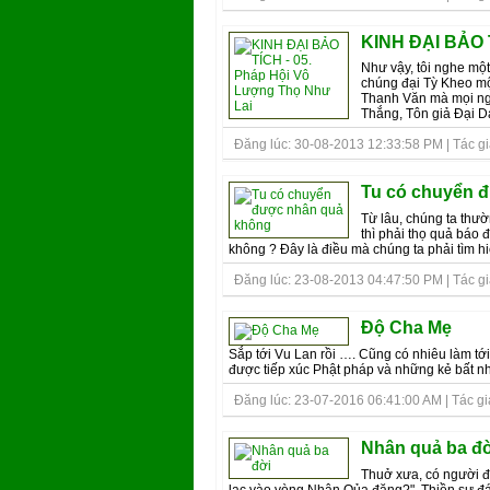
KINH ÐẠI BẢO T
Như vậy, tôi nghe một
chúng đại Tỳ Kheo mộ
Thanh Văn mà mọi ngư
Thắng, Tôn giả Ðại Da
Đăng lúc: 30-08-2013 12:33:58 PM | Tác giả
Tu có chuyển 
Từ lâu, chúng ta thườ
thì phải thọ quả báo 
không ? Đây là điều mà chúng ta phải tìm hiể
Đăng lúc: 23-08-2013 04:47:50 PM | Tác giả
Độ Cha Mẹ
Sắp tới Vu Lan rồi …. Cũng có nhiêu làm tới
được tiếp xúc Phật pháp và những kẻ bất nhâ
Đăng lúc: 23-07-2016 06:41:00 AM | Tác giả
Nhân quả ba đờ
Thuở xưa, có người đế
lạc vào vòng Nhân Qủa đặng?". Thiền sư đáp