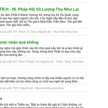
ÍCH - 05. Pháp Hội Vô Lượng Thọ Như Lai
 lúc đức Phật ở thành Vương Xá, trong núi Kỳ Xà Quật, cùng
t vạn hai ngàn người câu hội. Các Ngài nầy đều là bực đại
ời quen biết. Ðó là Tôn giả A Nhã Kiều Trần Như, Tôn giả Mã
nh, Tôn giả Hữu Hiền,...
 bài viết: TH. Thích Trí Tịnh | Nguồn tin : Thư Viện Hoa Sen
được nhân quả không
ng nghe nói gây nhân nào thì chịu quả nấy, tức là ai tạo nhân gì
đúng như vậy, không sai. Song, trong kinh Phật có dạy như vậy
u cho tường tận.......
 bài viết: HT. Thích Thanh Từ | Nguồn tin : Thiền Tông Việt Nam
 làm lui hoài, nhưng cũng chính vì vậy mà nhiều người có cơ hội
n bất hiếu (có tui nữa) cũng có chút suy nghĩ về song thân....
 bài viết: TQT | Nguồn tin : thienvienthuongchieu
i
n hỏi một vị Thiền sư: "Bậc tu hành đã ngộ lý Chân Không, có
: "Bậc đại tu hành chẳng lạc vào vòng nhân qủa". Vì câu trả lời