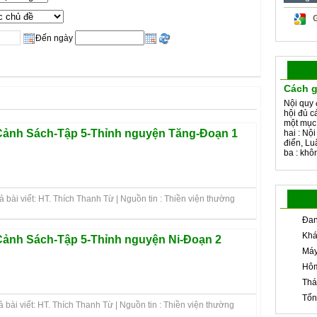
Đến ngày
Cách g
Nội quy 
hội đủ c
một mục
ảnh Sách-Tập 5-Thỉnh nguyện Tăng-Đoạn 1
hai : Nộ
điển, Lu
ba : khôn
 bài viết: HT. Thích Thanh Từ | Nguồn tin : Thiền viện thường
Đan
Khá
ảnh Sách-Tập 5-Thỉnh nguyện Ni-Đoạn 2
Máy
Hôm
Thá
Tổn
 bài viết: HT. Thích Thanh Từ | Nguồn tin : Thiền viện thường