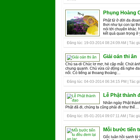
Phụng Hoàng Cả
Phật tử ở đời đa đoa
thơi như tụi con lại th
nói tới chuyện khác. N
kết quả quan trọng ở ý 
Đăng lúc: 19-03-2014 08:24:09 AM | Tác giả
Giải oán thi ân
Chú sa-di Chúc lơ mơ, hé cặp mắt. Chút án
chung quanh. Chú vừa cử động đã nghe đau
nổi. Có tiếng ai thoang thoảng:...
Đăng lúc: 04-03-2014 06:34:15 PM | Tác giả
Lễ Phật thành 
Nhân ngày Phật thành 
Phật đã đi, chúng ta cũng phải đi như thế....
Đăng lúc: 05-01-2014 09:07:11 AM | Tác gi
Mỗi bước tiến t
Gốc luân hồi sanh tử 