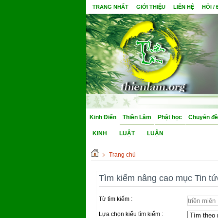
TRANG NHẤT
GIỚI THIỆU
LIÊN HỆ
HỎI /
Kinh Điển
Thiền Lâm
Phật học
Chuyên đề
KINH
LUẬT
LUẬN
Trang chủ
Tìm kiếm nâng cao mục Tin tứ
Từ tìm kiếm :
Lựa chọn kiểu tìm kiếm :