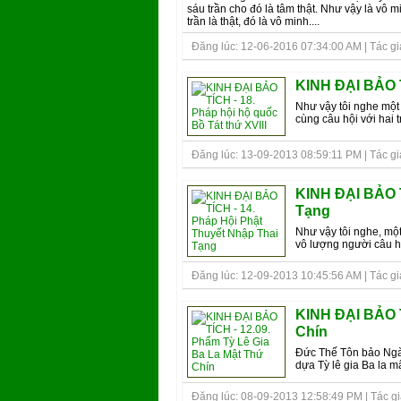
sáu trần cho đó là tâm thật. Như vậy là vô 
trần là thật, đó là vô minh....
Đăng lúc: 12-06-2016 07:34:00 AM | Tác giả
KINH ÐẠI BẢO T
Như vậy tôi nghe một 
cùng câu hội với hai 
Đăng lúc: 13-09-2013 08:59:11 PM | Tác giả 
KINH ĐẠI BẢO T
Tạng
Như vậy tôi nghe, mộ
vô lượng người câu hội
Đăng lúc: 12-09-2013 10:45:56 AM | Tác giả 
KINH ĐẠI BẢO T
Chín
Ðức Thế Tôn bảo Ngài 
dựa Tỳ lê gia Ba la mậ
Đăng lúc: 08-09-2013 12:58:49 PM | Tác giả 