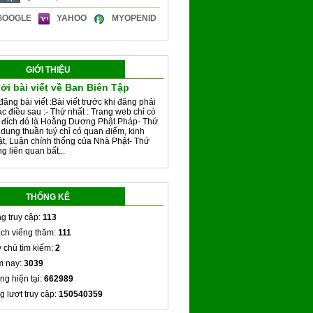
GOOGLE
YAHOO
MYOPENID
GIỚI THIỆU
ởi bài viết về Ban Biên Tập
đăng bài viết :Bài viết trước khi đăng phải
ác điều sau :- Thứ nhất : Trang web chỉ có
 đích đó là Hoằng Dương Phật Pháp- Thứ
i dung thuần tuý chỉ có quan điểm, kinh
ật, Luận chính thống của Nhà Phật- Thứ
g liên quan bất...
THỐNG KÊ
g truy cập:
113
ch viếng thăm:
111
 chủ tìm kiếm:
2
 nay:
3039
ng hiện tại:
662989
g lượt truy cập:
150540359