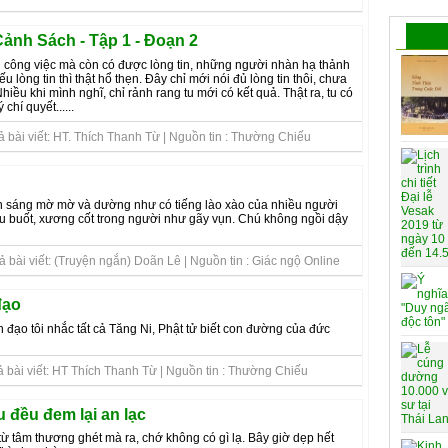
nh Sách - Tập 1 - Đoạn 2
n công việc mà còn có được lòng tin, những người nhàn hạ thảnh
iếu lòng tin thì thật hổ thẹn. Đây chỉ mới nói đủ lòng tin thôi, chưa
hiều khi mình nghĩ, chỉ rảnh rang tu mới có kết quả. Thật ra, tu có
chí quyết......
 bài viết: HT. Thích Thanh Từ | Nguồn tin : Thường Chiếu
h sáng mờ mờ và dường như có tiếng lào xào của nhiều người
 buốt, xương cốt trong người như gãy vụn. Chú không ngồi dậy
 bài viết: (Truyện ngắn) Doãn Lê | Nguồn tin : Giác ngộ Online
đạo
đạo tôi nhắc tất cả Tăng Ni, Phật tử biết con đường của đức
ả bài viết: HT Thích Thanh Từ | Nguồn tin : Thường Chiếu
u đều đem lại an lạc
từ tâm thương ghét mà ra, chớ không có gì lạ. Bây giờ dẹp hết