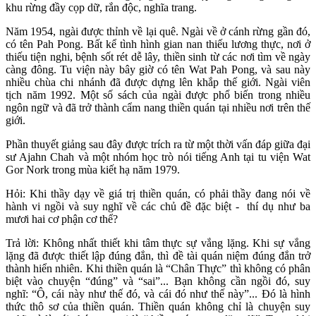
khu rừng đầy cọp dữ, rắn độc, nghĩa trang.
Năm 1954, ngài được thỉnh về lại quê. Ngài về ở cánh rừng gần đó,
có tên Pah Pong. Bất kể tình hình gian nan thiếu lương thực, nơi ở
thiếu tiện nghi, bệnh sốt rét dễ lây, thiền sinh từ các nơi tìm về ngày
càng đông. Tu viện này bây giờ có tên Wat Pah Pong, và sau này
nhiều chùa chi nhánh đã được dựng lên khắp thế giới. Ngài viên
tịch năm 1992. Một số sách của ngài được phổ biến trong nhiều
ngôn ngữ và đã trở thành cẩm nang thiền quán tại nhiều nơi trên thế
giới.
Phần thuyết giảng sau đây được trích ra từ một thời vấn đáp giữa đại
sư Ajahn Chah và một nhóm học trò nói tiếng Anh tại tu viện Wat
Gor Nork trong mùa kiết hạ năm 1979.
Hỏi: Khi thầy dạy về giá trị thiền quán, có phải thầy đang nói về
hành vi ngồi và suy nghĩ về các chủ đề đặc biệt - thí dụ như ba
mươi hai cơ phận cơ thể?
Trả lời: Không nhất thiết khi tâm thực sự vắng lặng. Khi sự vắng
lặng đã được thiết lập đúng đắn, thì đề tài quán niệm đúng đắn trở
thành hiển nhiên. Khi thiền quán là “Chân Thực” thì không có phân
biệt vào chuyện “đúng” và “sai”... Bạn không cần ngồi đó, suy
nghĩ: “Ô, cái này như thế đó, và cái đó như thế này”... Đó là hình
thức thô sơ của thiền quán. Thiền quán không chỉ là chuyện suy