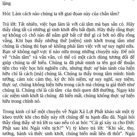
lặng
Hỏi: Làm cách nào chúng ta tới giai đọan này của chân tâm?
Trả lời: Tất nhiên, việc bạn làm là với cái tâm mà bạn sẵn có. Hãy
thấy rằng tất cả những gì sinh khởi đều bất định. Hãy thấy rằng thực
sự không có chỗ nào để nắm giữ bất cứ thứ gì cả bởi nó đều rỗng
vắng. Khi bạn thấy những thứ [niệm] sinh khởi trong tâm như
chúng là chúng thì bạn sẽ không phải làm việc với sự suy nghĩ nữa.
Bạn sẽ không ngờ vực tí nào nữa trong những chuyện này. Để nói
về “chân tâm” và vân vân, có thể có một cách dùng tương đối để
giúp chúng ta dễ hiểu. Chúng ta đã phát minh ra tên gọi để thuận
tiện cho việc học hỏi nghiên cứu, nhưng thực sự bản tánh của hiện
hữu chỉ là cách [mà] chúng là. Chúng ta thấy trong tâm mình: hình
tướng, cảm xúc cảm thọ, ký ức hồi niệm, sự suy nghĩ, suy niệm,
thực sự, chúng không hiện hữu trong cách mà chúng ta giả thiết như
chúng là. Chúng chỉ là cái tâm của thói quen đời thường. Ngay khi
các niệm sinh khởi là chúng đã biến mất, chúng không thực sự hiện
hữu trong chính nó.
Trong kinh có kể một chuyện về Ngài Xá Lợi Phất khảo sát một tỳ
kheo trước khi cho thầy này rời chúng để tu hạnh đầu đà. Ngài hỏi
thầy rằng thầy sẽ trả lời ra sao nếu có ai hỏi: “Cái gì xảy ra cho Đức
Phật sau khi Ngài viên tịch?” Vị tỳ kheo trả lời: “Khi sắc, thọ,
tưởng, hành và thức sinh khởi, chúng biến mất liền đi thôi”. Ngài