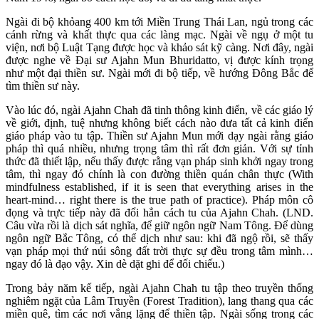
Ngài đi bộ khỏang 400 km tới Miền Trung Thái Lan, ngủ trong các
cánh rừng và khất thực qua các làng mạc. Ngài về ngụ ở một tu
viện, nơi bộ Luật Tạng được học và khảo sát kỹ càng. Nơi đây, ngài
được nghe về Đại sư Ajahn Mun Bhuridatto, vị được kính trọng
như một đại thiền sư. Ngài mới đi bộ tiếp, về hướng Đông Bắc để
tìm thiền sư này.
Vào lúc đó, ngài Ajahn Chah đã tinh thông kinh điển, về các giáo lý
về giới, định, tuệ nhưng không biết cách nào đưa tất cả kinh điển
giáo pháp vào tu tập. Thiền sư Ajahn Mun mới dạy ngài rằng giáo
pháp thì quá nhiều, nhưng trọng tâm thì rất đơn giản. Với sự tỉnh
thức đã thiết lập, nếu thấy được rằng vạn pháp sinh khởi ngay trong
tâm, thì ngay đó chính là con đường thiền quán chân thực (With
mindfulness established, if it is seen that everything arises in the
heart-mind… right there is the true path of practice). Pháp môn cô
đọng và trực tiếp này đã đổi hẳn cách tu của Ajahn Chah. (LND.
Câu vừa rồi là dịch sát nghĩa, để giữ ngôn ngữ Nam Tông. Để dùng
ngôn ngữ Bắc Tông, có thể dịch như sau: khi đã ngộ rồi, sẽ thấy
vạn pháp mọi thứ núi sông đất trời thực sự đều trong tâm mình…
ngay đó là đạo vậy. Xin dè dặt ghi để đối chiếu.)
Trong bảy năm kế tiếp, ngài Ajahn Chah tu tập theo truyền thống
nghiêm ngặt của Lâm Truyền (Forest Tradition), lang thang qua các
miền quê, tìm các nơi vắng lặng để thiền tập. Ngài sống trong các