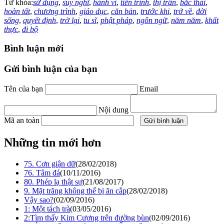
Từ khóa:
sử dụng
,
suy nghĩ
,
hành vi
,
tiến trình
,
thị trấn
,
bắc thái
,
hoàn tất
,
chương trình
,
giáo dục
,
căn bản
,
trước khi
,
trở về
,
đời
sống
,
quyết định
,
trở lại
,
tu sĩ
,
phật pháp
,
ngôn ngữ
,
năm năm
,
khất
thực
,
đi bộ
Bình luận mới
Gửi bình luận của bạn
Tên của bạn
Email
Nội dung
Mã an toàn
Những tin mới hơn
75. Cơn giận dữ
(28/02/2018)
76. Tâm đá
(10/11/2016)
80. Phép lạ thật sự
(21/08/2017)
9. Mặt trăng không thể bị ăn cắp
(28/02/2018)
Vậy sao?
(02/09/2016)
1: Một tách trà
(03/05/2016)
2:Tìm thấy Kim Cương trên đường bùn
(02/09/2016)