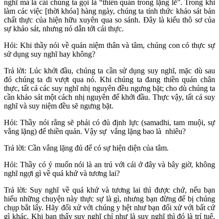
nghĩ mà là cái chúng ta gọi là “thiền quán trong lặng lẽ”. Trong khi
làm các việc [thời khóa] hàng ngày, chúng ta tỉnh thức khảo sát bản
chất thực của hiện hữu xuyên qua so sánh. Đây là kiểu thô sơ của
sự khảo sát, nhưng nó dẫn tới cái thực.
Hỏi: Khi thầy nói về quán niệm thân và tâm, chúng con có thực sự
sử dụng suy nghĩ hay không?
Trả lời: Lúc khởi đầu, chúng ta cần sử dụng suy nghĩ, mặc dù sau
đó chúng ta đi vượt qua nó. Khi chúng ta đang thiền quán chân
thực, tất cả các suy nghĩ nhị nguyên đều ngưng bặt; cho dù chúng ta
cần khảo sát một cách nhị nguyên để khởi đầu. Thực vậy, tất cả suy
nghĩ và suy niệm đều sẽ ngưng bặt.
Hỏi: Thầy nói rằng sẽ phải có đủ định lực (samadhi, tam muội, sự
vắng lặng) để thiền quán. Vậy sự vắng lặng bao là nhiêu?
Trả lời: Cần vắng lặng đủ để có sự hiện diện của tâm.
Hỏi: Thầy có ý muốn nói là an trú với cái ở đây và bây giờ, không
nghĩ ngợi gì về quá khứ và tương lai?
Trả lời: Suy nghĩ về quá khứ và tương lai thì được chứ, nếu bạn
hiểu những chuyện này thực sự là gì, nhưng bạn đừng để bị chúng
chụp bắt lấy. Hãy đối xử với chúng y hệt như bạn đối xử với bất cứ
gì khác. Khi bạn thấy suy nghĩ chỉ như là suy nghĩ thì đó là trí tuệ.