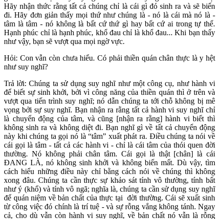
Hãy nhận thức rằng tất cả chúng chỉ là cái gì đó sinh ra và sẽ biến
đi. Hãy đơn giản thấy mọi thứ như chúng là - nó là cái mà nó là -
tâm là tâm - nó không là bất cứ thứ gì hay bất cứ ai trong tự thể.
Hạnh phúc chỉ là hạnh phúc, khổ đau chỉ là khổ đau... Khi bạn thấy
như vậy, bạn sẽ vượt qua mọi ngờ vực.
Hỏi: Con vẫn còn chưa hiểu. Có phải thiền quán chân thực là y hệt
như suy nghĩ?
Trả lời: Chúng ta sử dụng suy nghĩ như một công cụ, như hành vi
để biết sự sinh khởi, bởi vì công năng của thiền quán thì ở trên và
vượt qua tiến trình suy nghĩ; nó dẫn chúng ta tới chỗ không bị mê
vọng bởi sự suy nghĩ. Bạn nhận ra rằng tất cả hành vi suy nghĩ chỉ
là chuyển động của tâm, và cũng [nhận ra rằng] hành vi biết thì
không sinh ra và không diệt đi. Bạn nghĩ gì về tất cả chuyển động
này khi chúng ta gọi nó là “tâm” xuất phát ra. Điều chúng ta nói về
cái gọi là tâm - tất cả các hành vi - chỉ là cái tâm của thói quen đời
thường. Nó không phải chân tâm. Cái gọi là thật [chân] là cái
ĐANG LÀ, nó không sinh khởi và không biến mất. Dù vậy, tìm
cách hiểu những điều này chỉ bằng cách nói về chúng thì không
xong đâu. Chúng ta cần thực sự khảo sát tính vô thường, tính bất
như ý (khổ) và tính vô ngã; nghĩa là, chúng ta cần sử dụng suy nghĩ
để quán niệm về bản chất của thực tại đời thường. Cái sẽ xuất sinh
từ công việc đó chính là trí tuệ - và sự rỗng vắng không tánh. Ngay
cả, cho dù vẫn còn hành vi suy nghĩ, về bản chất nó vẫn là rỗng