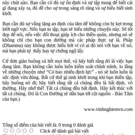
này chút nào. Bạn cần có đủ sự ổn định và sự tập trung để biết cái
gì đang xảy ra, đủ để cho sự trong sáng rõ ràng và sự hiểu biết sinh
khởi.
Bạn cần đủ sự vắng lặng an định của tâm để không còn bị kẹt trong
lưới ngờ vực. Nếu bạn tu tập, bạn sẽ hiểu những chuyện này. Sẽ tốt
đẹp để nói, nếu việc đối thoại giúp ích cho thiền quán, nhưng nó sẽ
không chỉ cho bạn con đường mà các pháp thực sự là. Pháp
(Dhamma) này không được hiểu bởi vì có ai đó nói với bạn về nó,
mà bạn phải tự thấy hay tự chứng ngộ lấy.
Cứ đơn giản buông xả hết mọi thứ, và hãy biết rằng đó là việc bạn
đang làm. Bạn không cần luôn luôn kiểm soát chính mình, lo lắng
về những chuyện như “Có bao nhiêu định lực” - nó sẽ luôn luôn là
sức định vừa đúng. Bất cứ thứ gì sinh khởi trong khi bạn thiền tập,
hãy buông nó đi; hãy biết rằng tất cả chúng đều là bất định, vô
thường. Hãy nhớ thế! Tất cả chúng đều bất định. Hãy kết thúc với
tất cả chúng. Đó là Con Đường sẽ dẫn bạn tới cội nguồn - Bản Tâm
của bạn.)
www.vinhnghiemvn.com
Tổng số điểm của bài viết là: 0 trong 0 đánh giá
Click để đánh giá bài viết