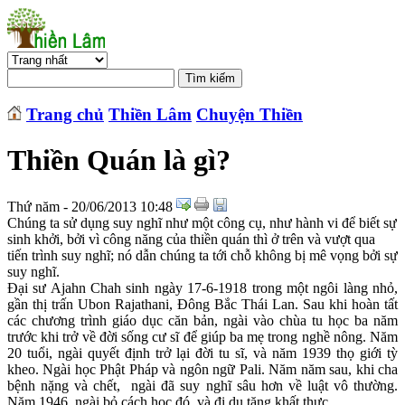
Trang chủ
Thiền Lâm
Chuyện Thiền
Thiền Quán là gì?
Thứ năm - 20/06/2013 10:48
Chúng ta sử dụng suy nghĩ như một công cụ, như hành vi để biết sự
sinh khởi, bởi vì công năng của thiền quán thì ở trên và vượt qua
tiến trình suy nghĩ; nó dẫn chúng ta tới chỗ không bị mê vọng bởi sự
suy nghĩ.
Đại sư Ajahn Chah sinh ngày 17-6-1918 trong một ngôi làng nhỏ,
gần thị trấn Ubon Rajathani, Đông Bắc Thái Lan. Sau khi hoàn tất
các chương trình giáo dục căn bản, ngài vào chùa tu học ba năm
trước khi trở về đời sống cư sĩ để giúp ba mẹ trong nghề nông. Năm
20 tuổi, ngài quyết định trở lại đời tu sĩ, và năm 1939 thọ giới tỳ
kheo. Ngài học Phật Pháp và ngôn ngữ Pali. Năm năm sau, khi cha
bệnh nặng và chết, ngài đã suy nghĩ sâu hơn về luật vô thường.
Năm 1946, ngài bỏ cách học đó, và đi du tăng khất thực.