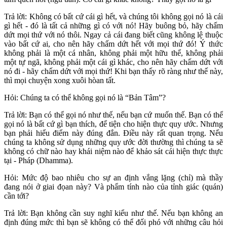
Trả lời: Không có bất cứ cái gì hết, và chúng tôi không gọi nó là cái
gì hết - đó là tất cả những gì có với nó! Hãy buông bỏ, hãy chấm
dứt mọi thứ với nó thôi. Ngay cả cái đang biết cũng không lệ thuộc
vào bất cứ ai, cho nên hãy chấm dứt hết với mọi thứ đó! Ý thức
không phải là một cá nhân, không phải một hữu thể, không phải
một tự ngã, không phải một cái gì khác, cho nên hãy chấm dứt với
nó đi - hãy chấm dứt với mọi thứ! Khi bạn thấy rõ ràng như thế này,
thì mọi chuyện xong xuôi hòan tất.
Hỏi: Chúng ta có thể không gọi nó là “Bản Tâm”?
Trả lời: Bạn có thể gọi nó như thế, nếu bạn cứ muốn thế. Bạn có thể
gọi nó là bất cứ gì bạn thích, để tiện cho hiện thực quy ước. Nhưng
bạn phải hiểu điểm này đúng đắn. Điều này rất quan trọng. Nếu
chúng ta không sử dụng những quy ước đời thường thì chúng ta sẽ
không có chữ nào hay khái niệm nào để khảo sát cái hiện thực thực
tại - Pháp (Dhamma).
Hỏi: Mức độ bao nhiêu cho sự an định vắng lặng (chỉ) mà thầy
đang nói ở giai đọan này? Và phẩm tính nào của tỉnh giác (quán)
cần tới?
Trả lời: Bạn không cần suy nghĩ kiểu như thế. Nếu bạn không an
định đúng mức thì bạn sẽ không có thể đối phó với những câu hỏi