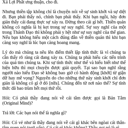
Xá Lợi Phất ưng thuận, cho đi.
Nhưng thiền tập không chỉ là chuyện nói về sự sinh khởi và sự diệt
đi. Bạn phải thấy nó, chính bạn phải thấy. Khi bạn ngồi, hãy đơn
giản thấy cái đang thực sự xảy ra. Đừng theo cái gì hết. Thiền quán
không có nghĩa là bị kẹt trong sự suy nghĩ. Sự suy nghĩ của một
trong Thánh Đạo thì không phải y hệt như sự suy nghĩ của thế gian.
Nếu bạn không hiểu một cách đúng đắn về thiền quán thì khi bạn
càng suy nghĩ là lúc bạn càng hoang mang.
Lý do mà chúng ta nêu lên điểm thiết lập tỉnh thức là vì chúng ta
cần thấy rõ ràng cái đang xảy ra. Chúng ta phải hiểu các tiến trình
của quả tim chúng ta. Khi sự tỉnh thức như thế và hiểu biết như thế
hiện hữu thì mọi chuyện được giải quyết. Tại sao bạn nghĩ rằng
người nào hiểu Đạo sẽ không bao giờ có hành động [khởi] từ giận
dữ hay mê vọng? Nguyên do cho những thứ này sinh khởi chỉ đơn
giản là không có gì ở đó [nữa]. Chúng đến từ nơi nào thế? Sự tỉnh
thức đã bao trùm hết mọi thứ rồi.
Hỏi: Có phải thầy đang nói về cái tâm được gọi là Bản Tâm
(Original Mind)?
Trả lời: Các bạn nói thế là nghĩa gì?
Hỏi: Có vẻ như là thầy đang nói về cái gì khác bên ngòai cái thân-
tâm quen nói (ngũ uẩn). Có cái gì khác không? Thầy gọi nó là gì