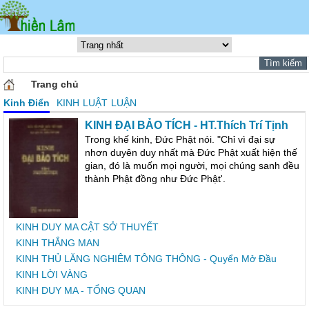
Trang chủ
Kinh Điển
KINH
LUẬT
LUẬN
KINH ÐẠI BẢO TÍCH - HT.Thích Trí Tịnh
Trong khế kinh, Đức Phật nói. "Chỉ vì đại sự
nhơn duyên duy nhất mà Đức Phật xuất hiện thế
gian, đó là muốn mọi người, mọi chúng sanh đều
thành Phật đồng như Đức Phật'.
KINH DUY MA CẬT SỞ THUYẾT
KINH THẮNG MAN
KINH THỦ LĂNG NGHIÊM TÔNG THÔNG - Quyển Mở Đầu
KINH LỜI VÀNG
KINH DUY MA - TỔNG QUAN