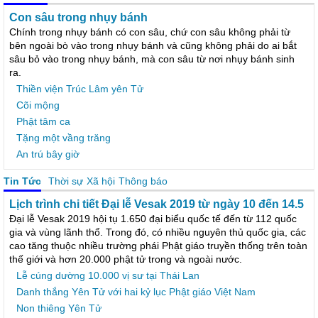
Con sâu trong nhụy bánh
Chính trong nhụy bánh có con sâu, chứ con sâu không phải từ
bên ngoài bò vào trong nhụy bánh và cũng không phải do ai bắt
sâu bỏ vào trong nhụy bánh, mà con sâu từ nơi nhụy bánh sinh
ra.
Thiền viện Trúc Lâm yên Tử
Cõi mộng
Phật tâm ca
Tặng một vầng trăng
An trú bây giờ
Tin Tức
Thời sự
Xã hội
Thông báo
Lịch trình chi tiết Đại lễ Vesak 2019 từ ngày 10 đến 14.5
Đại lễ Vesak 2019 hội tụ 1.650 đại biểu quốc tế đến từ 112 quốc
gia và vùng lãnh thổ. Trong đó, có nhiều nguyên thủ quốc gia, các
cao tăng thuộc nhiều trường phái Phật giáo truyền thống trên toàn
thế giới và hơn 20.000 phật tử trong và ngoài nước.
Lễ cúng dường 10.000 vị sư tại Thái Lan
Danh thắng Yên Tử với hai kỷ lục Phật giáo Việt Nam
Non thiêng Yên Tử