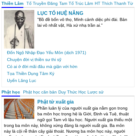
Thiền Lâm
Tổ Truyền Đăng
Tam Tổ Trúc Lâm
HT Thích Thanh Từ
LỤC TỔ HUỆ NĂNG
"Bồ đề bổn vô thọ, Minh cảnh diệc phi đài. Bản
lai vô nhất vật, Hà xứ nhạ trần ai."
Đốn Ngộ Nhập Đạo Yếu Môn (dịch 1971)
Chuyện đời vị thiền sư thi sỹ
Có ai ở đời mãi đâu mà giận với hờn
Tọa Thiền Dụng Tâm Ký
Uyển Lăng Lục
Phật học
Phật học căn bản
Duy Thức Học
Lược sử
Phật tử xuất gia
Phần luân lý của người xuất gia nằm gọn trong
ba môn học trọng hệ là Giới, Định và Tuệ, thuật
ngữ gọi Tam vô lậu học. Người xuất gia thiếu một
trong ba môn này, không xứng đáng là người xuất gia. Ba môn
này là cội rễ thân cây giải thoát. Nương ba môn học này, người