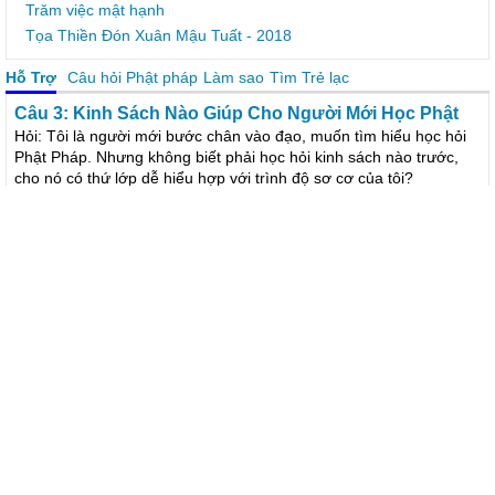
Trăm việc mật hạnh
Tọa Thiền Đón Xuân Mậu Tuất - 2018
Hỗ Trợ
Câu hỏi Phật pháp
Làm sao
Tìm Trẻ lạc
Câu 3: Kinh Sách Nào Giúp Cho Người Mới Học Phật
Hỏi: Tôi là người mới bước chân vào đạo, muốn tìm hiểu học hỏi
Phật Pháp. Nhưng không biết phải học hỏi kinh sách nào trước,
cho nó có thứ lớp dễ hiểu hợp với trình độ sơ cơ của tôi?
Xuất gia
Cháu Lê Hiệp tìm bà nội Lê Thị Vơn (thường gọi bà Lâm)
Con Trần Thị Đào tìm cha Trần Đình Phương
Mẹ Trần Thị Pho tìm con Dương Tấn Đạt
Xử trí khi trẻ co giật do động kinh
Hoằng Pháp
Phật Pháp Nhiệm Màu
Ánh Sáng Phật Pháp
Chương trình "Phật Pháp Nhiệm Mầu" kỳ 35
Chiều ngày 25/12/2012 (nhằm ngày 13/11 năm Nhâm Thìn), nhân
Khóa tu Phật thất 72, chùa Hoằng Pháp đã thực hiện chương trình
Phật Pháp Nhiệm Mầu kỳ 35. Nhân vật trong chương trình là Phật
tử Tịnh Quý, 44 tuổi (Củ Chi – TP.HCM).
Chương trình Phật pháp nhiệm mầu kỳ 34