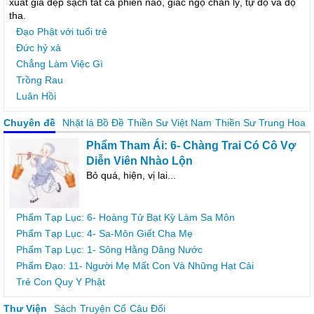
xuất gia dẹp sạch tất cả phiền não, giác ngộ chân lý, tự độ và độ
tha.
Đạo Phật với tuổi trẻ
Đức hỷ xả
Chẳng Làm Việc Gì
Trồng Rau
Luân Hồi
Chuyên đề
Nhặt lá Bồ Đề
Thiền Sư Việt Nam
Thiền Sư Trung Hoa
Phẩm Tham Ái: 6- Chàng Trai Có Cô Vợ
Diễn Viên Nhào Lộn
Bỏ quá, hiện, vị lai...
Phẩm Tạp Lục: 6- Hoàng Tử Bạt Kỳ Làm Sa Môn
Phẩm Tạp Lục: 4- Sa-Môn Giết Cha Mẹ
Phẩm Tạp Lục: 1- Sông Hằng Dâng Nước
Phẩm Ðạo: 11- Người Mẹ Mất Con Và Những Hạt Cải
Trẻ Con Quy Y Phật
Thư Viện
Sách
Truyện Cổ
Câu Đối