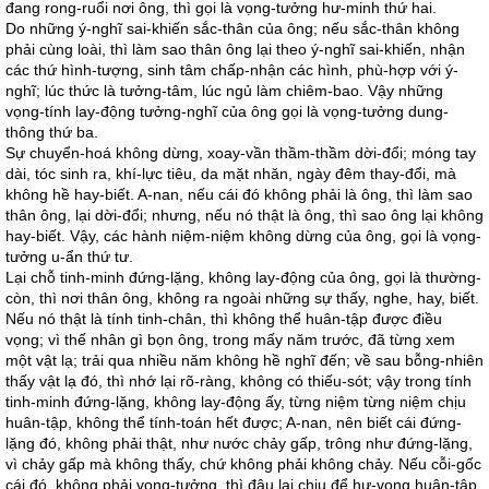
đang rong-ruổi nơi ông, thì gọi là vọng-tưởng hư-minh thứ hai.
Do những ý-nghĩ sai-khiến sắc-thân của ông; nếu sắc-thân không
phải cùng loài, thì làm sao thân ông lại theo ý-nghĩ sai-khiến, nhận
các thứ hình-tượng, sinh tâm chấp-nhận các hình, phù-hợp với ý-
nghĩ; lúc thức là tưởng-tâm, lúc ngủ làm chiêm-bao. Vậy những
vọng-tính lay-động tưởng-nghĩ của ông gọi là vọng-tưởng dung-
thông thứ ba.
Sự chuyển-hoá không dừng, xoay-vần thầm-thầm dời-đổi; móng tay
dài, tóc sinh ra, khí-lực tiêu, da mặt nhăn, ngày đêm thay-đổi, mà
không hề hay-biết. A-nan, nếu cái đó không phải là ông, thì làm sao
thân ông, lại dời-đổi; nhưng, nếu nó thật là ông, thì sao ông lại không
hay-biết. Vậy, các hành niệm-niệm không dừng của ông, gọi là vọng-
tưởng u-ẩn thứ tư.
Lại chỗ tinh-minh đứng-lặng, không lay-động của ông, gọi là thường-
còn, thì nơi thân ông, không ra ngoài những sự thấy, nghe, hay, biết.
Nếu nó thật là tính tinh-chân, thì không thể huân-tập được điều
vọng; vì thế nhân gì bọn ông, trong mấy năm trước, đã từng xem
một vật lạ; trải qua nhiều năm không hề nghĩ đến; về sau bỗng-nhiên
thấy vật lạ đó, thì nhớ lại rõ-ràng, không có thiếu-sót; vậy trong tính
tinh-minh đứng-lặng, không lay-động ấy, từng niệm từng niệm chịu
huân-tập, không thể tính-toán hết được; A-nan, nên biết cái đứng-
lặng đó, không phải thật, như nước chảy gấp, trông như đứng-lặng,
vì chảy gấp mà không thấy, chứ không phải không chảy. Nếu cỗi-gốc
cái đó, không phải vọng-tưởng, thì đâu lại chịu để hư-vọng huân-tập.