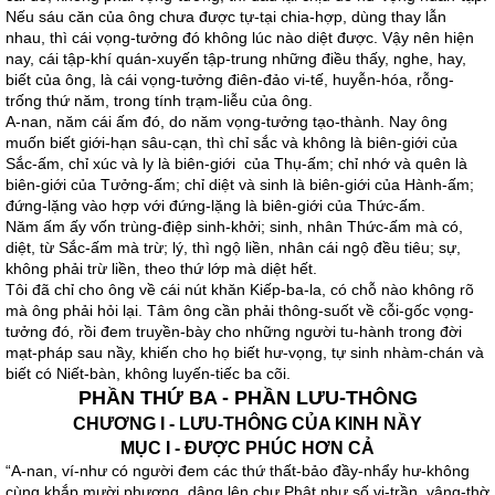
Nếu sáu căn của ông chưa được tự-tại chia-hợp, dùng thay lẫn
nhau, thì cái vọng-tưởng đó không lúc nào diệt được. Vậy nên hiện
nay, cái tập-khí quán-xuyến tập-trung những điều thấy, nghe, hay,
biết của ông, là cái vọng-tưởng điên-đảo vi-tế, huyễn-hóa, rỗng-
trống thứ năm, trong tính trạm-liễu của ông.
A-nan, năm cái ấm đó, do năm vọng-tưởng tạo-thành. Nay ông
muốn biết giới-hạn sâu-cạn, thì chỉ sắc và không là biên-giới của
Sắc-ấm, chỉ xúc và ly là biên-giới của Thụ-ấm; chỉ nhớ và quên là
biên-giới của Tưởng-ấm; chỉ diệt và sinh là biên-giới của Hành-ấm;
đứng-lặng vào hợp với đứng-lặng là biên-giới của Thức-ấm.
Năm ấm ấy vốn trùng-điệp sinh-khởi; sinh, nhân Thức-ấm mà có,
diệt, từ Sắc-ấm mà trừ; lý, thì ngộ liền, nhân cái ngộ đều tiêu; sự,
không phải trừ liền, theo thứ lớp mà diệt hết.
Tôi đã chỉ cho ông về cái nút khăn Kiếp-ba-la, có chỗ nào không rõ
mà ông phải hỏi lại. Tâm ông cần phải thông-suốt về cỗi-gốc vọng-
tưởng đó, rồi đem truyền-bày cho những người tu-hành trong đời
mạt-pháp sau nầy, khiến cho họ biết hư-vọng, tự sinh nhàm-chán và
biết có Niết-bàn, không luyến-tiếc ba cõi.
PHẦN THỨ BA - PHẦN LƯU-THÔNG
CHƯƠNG I - LƯU-THÔNG CỦA KINH NẦY
MỤC I - ĐƯỢC PHÚC HƠN CẢ
“A-nan, ví-như có người đem các thứ thất-bảo đầy-nhẩy hư-không
cùng khắp mười phương, dâng lên chư Phật như số vi-trần, vâng-thờ