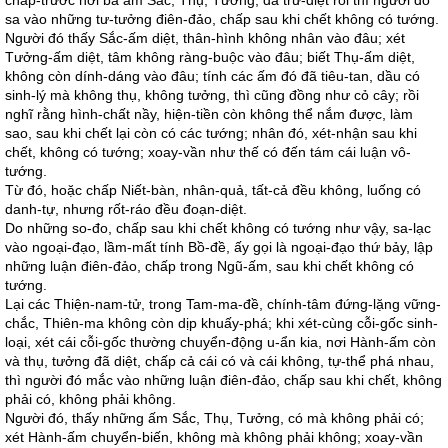
chấp-trước nơi ba ấm Sắc, Thụ, Tưởng, đã trừ-diệt rồi thì người đó
sa vào những tư-tưởng điên-đảo, chấp sau khi chết không có tướng.
Người đó thấy Sắc-ấm diệt, thân-hình không nhân vào đâu; xét
Tưởng-ấm diệt, tâm không ràng-buộc vào đâu; biết Thụ-ấm diệt,
không còn dính-dáng vào đâu; tính các ấm đó đã tiêu-tan, dầu có
sinh-lý mà không thụ, không tưởng, thì cũng đồng như cỏ cây; rồi
nghĩ rằng hình-chất nầy, hiện-tiền còn không thể nắm được, làm
sao, sau khi chết lại còn có các tướng; nhân đó, xét-nhận sau khi
chết, không có tướng; xoay-vần như thế có đến tám cái luận vô-
tướng.
Từ đó, hoặc chấp Niết-bàn, nhân-quả, tất-cả đều không, luống có
danh-tự, nhưng rốt-ráo đều đoạn-diệt.
Do những so-đo, chấp sau khi chết không có tướng như vậy, sa-lạc
vào ngoại-đạo, lầm-mất tính Bồ-đề, ấy gọi là ngoại-đạo thứ bảy, lập
những luận điên-đảo, chấp trong Ngũ-ấm, sau khi chết không có
tướng.
Lại các Thiện-nam-tử, trong Tam-ma-đề, chính-tâm đứng-lặng vững-
chắc, Thiên-ma không còn dịp khuấy-phá; khi xét-cùng cỗi-gốc sinh-
loại, xét cái cỗi-gốc thường chuyển-động u-ẩn kia, nơi Hành-ấm còn
và thụ, tưởng đã diệt, chấp cả cái có và cái không, tự-thể phá nhau,
thì người đó mắc vào những luận điên-đảo, chấp sau khi chết, không
phải có, không phải không.
Người đó, thấy những ấm Sắc, Thụ, Tưởng, có mà không phải có;
xét Hành-ấm chuyển-biến, không mà không phải không; xoay-vần