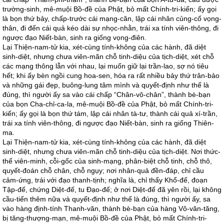
trường-sinh, mê-muội Bồ-đề của Phật, bỏ mất Chính-tri-kiến; ấy gọi
là bọn thứ bảy, chấp-trước cái mạng-căn, lập cái nhân củng-cố vọng-
thân, đi đến cái quả kéo dài sự nhọc-nhằn, trái xa tính viên-thông, đi
ngược đạo Niết-bàn, sinh ra giống vọng-điên.
Lại Thiện-nam-tử kia, xét-cùng tính-không của các hành, đã diệt
sinh-diệt, nhưng chưa viên-mãn chỗ tinh-diệu của tịch-diệt, xét chỗ
các mạng thông lẫn với nhau, lại muốn giữ lại trần-lao, sợ nó tiêu
hết; khi ấy bèn ngồi cung hoa-sen, hóa ra rất nhiều bảy thứ trân-bảo
và những gái đẹp, buông-lung tâm mình và quyết-định như thế là
đúng, thì người ấy sa vào cái chấp “Chân-vô-chân”, thành bè-bạn
của bọn Cha-chỉ-ca-la, mê-muội Bồ-đề của Phật, bỏ mất Chính-tri-
kiến; ấy gọi là bọn thứ tám, lập cái nhân tà-tư, thành cái quả xí-trần,
trái xa tính viên-thông, đi ngược đạo Niết-bàn, sinh ra giống Thiên-
ma.
Lại Thiện-nam-tử kia, xét-cùng tính-không của các hành, đã diệt
sinh-diệt, nhưng chưa viên-mãn chỗ tinh-diệu của tịch-diệt. Nơi thức-
thể viên-minh, cỗi-gốc của sinh-mạng, phân-biệt chỗ tinh, chỗ thô,
quyết-đoán chỗ chân, chỗ ngụy; nơi nhân-quả đền-đáp, chỉ cầu
cảm-ứng, trái với đạo thanh-tịnh; nghĩa là, chỉ thấy Khổ-đế, đoạn
Tập-đế, chứng Diệt-đế, tu Đạo-đế; ở nơi Diệt-đế đã yên rồi, lại không
cầu-tiến thêm nữa và quyết-định như thế là đúng, thì người ấy, sa
vào hàng định-tính Thanh-văn, thành bè-bạn của hàng Vô-văn-tăng,
bị tăng-thượng-mạn, mê-muội Bồ-đề của Phật, bỏ mất Chính-tri-