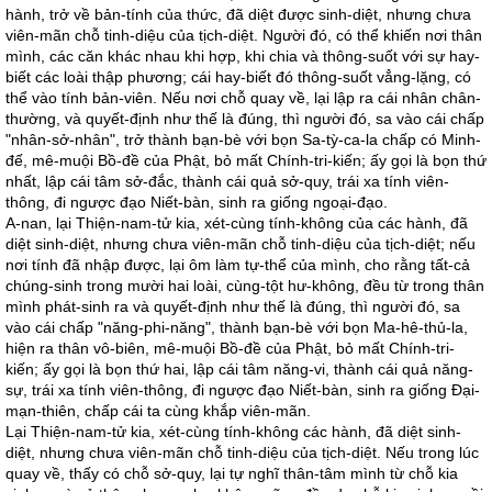
hành, trở về bản-tính của thức, đã diệt được sinh-diệt, nhưng chưa
viên-mãn chỗ tinh-diệu của tịch-diệt. Người đó, có thể khiến nơi thân
mình, các căn khác nhau khi hợp, khi chia và thông-suốt với sự hay-
biết các loài thập phương; cái hay-biết đó thông-suốt vẳng-lặng, có
thể vào tính bản-viên. Nếu nơi chỗ quay về, lại lập ra cái nhân chân-
thường, và quyết-định như thế là đúng, thì người đó, sa vào cái chấp
"nhân-sở-nhân", trở thành bạn-bè với bọn Sa-tỳ-ca-la chấp có Minh-
đế, mê-muội Bồ-đề của Phật, bỏ mất Chính-tri-kiến; ấy gọi là bọn thứ
nhất, lập cái tâm sở-đắc, thành cái quả sở-quy, trái xa tính viên-
thông, đi ngược đạo Niết-bàn, sinh ra giống ngoại-đạo.
A-nan, lại Thiện-nam-tử kia, xét-cùng tính-không của các hành, đã
diệt sinh-diệt, nhưng chưa viên-mãn chỗ tinh-diệu của tịch-diệt; nếu
nơi tính đã nhập được, lại ôm làm tự-thể của mình, cho rằng tất-cả
chúng-sinh trong mười hai loài, cùng-tột hư-không, đều từ trong thân
mình phát-sinh ra và quyết-định như thế là đúng, thì người đó, sa
vào cái chấp "năng-phi-năng", thành bạn-bè với bọn Ma-hê-thủ-la,
hiện ra thân vô-biên, mê-muội Bồ-đề của Phật, bỏ mất Chính-tri-
kiến; ấy gọi là bọn thứ hai, lập cái tâm năng-vi, thành cái quả năng-
sự, trái xa tính viên-thông, đi ngược đạo Niết-bàn, sinh ra giống Đại-
mạn-thiên, chấp cái ta cùng khắp viên-mãn.
Lại Thiện-nam-tử kia, xét-cùng tính-không các hành, đã diệt sinh-
diệt, nhưng chưa viên-mãn chỗ tinh-diệu của tịch-diệt. Nếu trong lúc
quay về, thấy có chỗ sở-quy, lại tự nghĩ thân-tâm mình từ chỗ kia