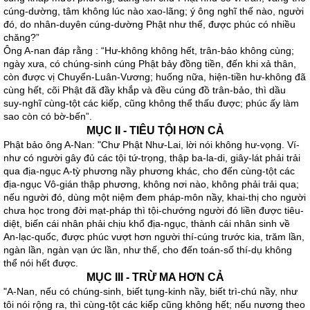
cúng-dường, tâm không lúc nào xao-lãng; ý ông nghĩ thế nào, người
đó, do nhân-duyên cúng-dường Phật như thế, được phúc có nhiều
chăng?”
Ông A-nan đáp rằng : “Hư-không không hết, trân-bảo không cùng;
ngày xưa, có chúng-sinh cúng Phật bảy đồng tiền, đến khi xả thân,
còn được vị Chuyển-Luân-Vương; huống nữa, hiện-tiền hư-không đã
cùng hết, cõi Phật đã đầy khắp và đều cúng đồ trân-bảo, thì dầu
suy-nghĩ cùng-tột các kiếp, cũng không thể thấu được; phúc ấy làm
sao còn có bờ-bến”.
MỤC II - TIÊU TỘI HƠN CẢ
Phật bảo ông A-Nan: "Chư Phật Như-Lai, lời nói không hư-vọng. Ví-
như có người gây đủ các tội tứ-trọng, thập ba-la-di, giây-lát phải trải
qua địa-ngục A-tỳ phương nầy phương khác, cho đến cùng-tột các
địa-ngục Vô-gián thập phương, không nơi nào, không phải trải qua;
nếu người đó, dùng một niệm đem pháp-môn nầy, khai-thị cho người
chưa học trong đời mạt-pháp thì tội-chướng người đó liền được tiêu-
diệt, biến cái nhân phải chịu khổ địa-ngục, thành cái nhân sinh về
An-lạc-quốc, được phúc vượt hơn người thí-cúng trước kia, trăm lần,
ngàn lần, ngàn vạn ức lần, như thế, cho đến toán-số thí-dụ không
thể nói hết được.
MỤC III - TRỪ MA HƠN CẢ
"A-Nan, nếu có chúng-sinh, biết tụng-kinh nầy, biết trì-chú nầy, như
tôi nói rộng ra, thì cùng-tột các kiếp cũng không hết; nếu nương theo