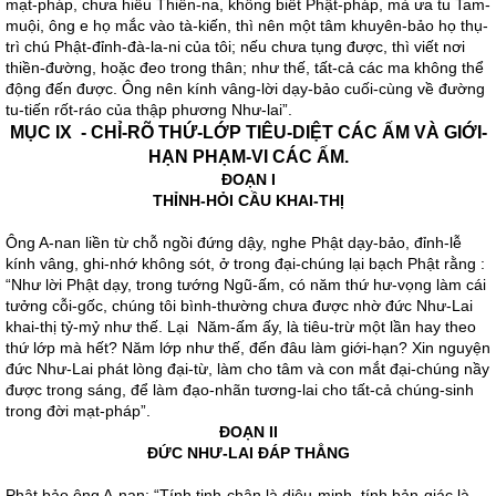
mạt-pháp, chưa hiểu Thiền-na, không biết Phật-pháp, mà ưa tu Tam-
muội, ông e họ mắc vào tà-kiến, thì nên một tâm khuyên-bảo họ thụ-
trì chú Phật-đỉnh-đà-la-ni của tôi; nếu chưa tụng được, thì viết nơi
thiền-đường, hoặc đeo trong thân; như thế, tất-cả các ma không thể
động đến được. Ông nên kính vâng-lời dạy-bảo cuối-cùng về đường
tu-tiến rốt-ráo của thập phương Như-lai”.
MỤC IX - CHỈ-RÕ THỨ-LỚP TIÊU-DIỆT CÁC ẤM VÀ GIỚI-
HẠN PHẠM-VI CÁC ẤM.
ĐOẠN I
THỈNH-HỎI CẦU KHAI-THỊ
Ông A-nan liền từ chỗ ngồi đứng dậy, nghe Phật dạy-bảo, đỉnh-lễ
kính vâng, ghi-nhớ không sót, ở trong đại-chúng lại bạch Phật rằng :
“Như lời Phật dạy, trong tướng Ngũ-ấm, có năm thứ hư-vọng làm cái
tưởng cỗi-gốc, chúng tôi bình-thường chưa được nhờ đức Như-Lai
khai-thị tỷ-mỷ như thế. Lại Năm-ấm ấy, là tiêu-trừ một lần hay theo
thứ lớp mà hết? Năm lớp như thế, đến đâu làm giới-hạn? Xin nguyện
đức Như-Lai phát lòng đại-từ, làm cho tâm và con mắt đại-chúng nầy
được trong sáng, để làm đạo-nhãn tương-lai cho tất-cả chúng-sinh
trong đời mạt-pháp”.
ĐOẠN II
ĐỨC NHƯ-LAI ĐÁP THẲNG
Phật bảo ông A-nan: “Tính tinh-chân là diệu-minh, tính bản-giác là