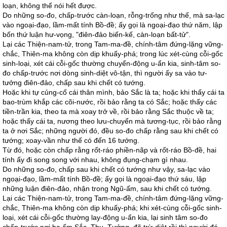
loạn, không thể nói hết được.
Do những so-đo, chấp-trước càn-loạn, rỗng-trống như thế, mà sa-lạc
vào ngoại-đạo, lầm-mất tính Bồ-đề; ấy gọi là ngoại-đạo thứ năm, lập
bốn thứ luận hư-vọng, "điên-đảo biến-kế, càn-loạn bất-tử".
Lại các Thiện-nam-tử, trong Tam-ma-đề, chính-tâm đứng-lặng vững-
chắc, Thiên-ma không còn dịp khuấy-phá; trong lúc xét-cùng cỗi-gốc
sinh-loại, xét cái cỗi-gốc thường chuyển-động u-ẩn kia, sinh-tâm so-
đo chấp-trước nơi dòng sinh-diệt vô-tận, thì người ấy sa vào tư-
tưởng điên-đảo, chấp sau khi chết có tướng.
Hoặc khi tự củng-cố cái thân mình, bảo Sắc là ta; hoặc khi thấy cái ta
bao-trùm khắp các cõi-nước, rồi bảo rằng ta có Sắc; hoặc thấy các
tiền-trần kia, theo ta mà xoay trở về, rồi bảo rằng Sắc thuộc về ta;
hoặc thấy cái ta, nương theo lưu-chuyển mà tương-tục, rồi bảo rằng
ta ở nơi Sắc; những người đó, đều so-đo chấp rằng sau khi chết có
tướng; xoay-vần như thế có đến 16 tướng.
Từ đó, hoặc còn chấp rằng rốt-ráo phiền-nãp và rốt-ráo Bồ-đề, hai
tính ấy đi song song với nhau, không đụng-chạm gì nhau.
Do những so-đo, chấp sau khi chết có tướng như vậy, sa-lạc vào
ngoại-đạo, lầm-mất tính Bồ-đề; ấy gọi là ngoại-đạo thứ sáu, lập
những luận điên-đảo, nhận trong Ngũ-ấm, sau khi chết có tướng.
Lại các Thiện-nam-tử, trong Tam-ma-đề, chính-tâm đứng-lặng vững-
chắc, Thiên-ma không còn dịp khuấy-phá; khi xét-cùng cỗi-gốc sinh-
loại, xét cái cỗi-gốc thường lay-động u-ẩn kia, lại sinh tâm so-đo