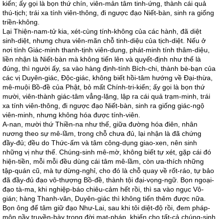
kiến; ấy gọi là bọn thứ chín, viên-mản tâm tinh-ứng, thành cái quả
thú-tịch; trái xa tính viên-thông, đi ngược đạo Niết-bàn, sinh ra giống
triền-không.
Lại Thiện-nam-tử kia, xét-cùng tính-không của các hành, đã diệt
sinh-diệt, nhưng chưa viên-mãn chỗ tinh-diệu của tịch-diệt. Nếu ở
nơi tính Giác-minh thanh-tịnh viên-dung, phát-minh tính thâm-diệu,
liền nhận là Niết-bàn mà không tiến lên và quyết-định như thế là
đúng, thì người ấy, sa vào hàng định-tính Bích-chi, thành bè-bạn của
các vị Duyên-giác, Độc-giác, không biết hồi-tâm hướng về Đại-thừa,
mê-muội Bồ-đề của Phật, bỏ mất Chính-tri-kiến; ấy gọi là bọn thứ
mười, viên-thành giác-tâm vẳng-lặng, lập ra cái quả trạm-minh, trái
xa tính viên-thông, đi ngược đạo Niết-bàn, sinh ra giống giác-ngộ
viên-minh, nhưng không hóa được tính-viên.
A-nan, mười thứ Thiền-na như thế, giữa đường hóa điên, nhân
nương theo sự mê-lầm, trong chỗ chưa đủ, lại nhận là đã chứng
đầy-đủ; đều do Thức-ấm và tâm công-dụng giao-xen, nên sinh
những vị như thế. Chúng-sinh mê-mờ, không biết tự xét, gặp cái đó
hiện-tiền, mỗi mỗi đều dùng cái tâm mê-lầm, còn ưa-thích những
tập-quán cũ, mà tự dừng-nghỉ, cho đó là chỗ quay về rốt-ráo, tự bảo
đã đầy-đủ đạo vô-thượng Bồ-đề, thành tội đại-vọng-ngữ. Bọn ngoại-
đạo tà-ma, khi nghiệp-báo chiêu-cảm hết rồi, thì sa vào ngục Vô-
gián; hàng Thanh-văn, Duyên-giác thì không tiến thêm được nữa.
Bọn ông để tâm giữ đạo Như-Lai, sau khi tôi diệt-độ rồi, đem pháp-
môn nầy truyền-bày trong đời mạt-pháp, khiến cho tất-cả chúng-sinh