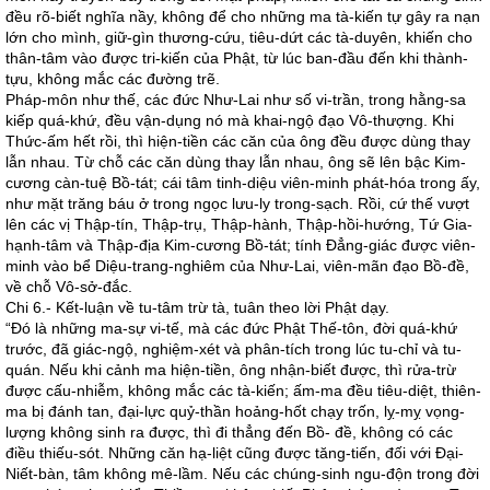
đều rõ-biết nghĩa nầy, không để cho những ma tà-kiến tự gây ra nạn
lớn cho mình, giữ-gìn thương-cứu, tiêu-dứt các tà-duyên, khiến cho
thân-tâm vào được tri-kiến của Phật, từ lúc ban-đầu đến khi thành-
tựu, không mắc các đường trẽ.
Pháp-môn như thế, các đức Như-Lai như số vi-trần, trong hằng-sa
kiếp quá-khứ, đều vận-dụng nó mà khai-ngộ đạo Vô-thượng. Khi
Thức-ấm hết rồi, thì hiện-tiền các căn của ông đều được dùng thay
lẫn nhau. Từ chỗ các căn dùng thay lẫn nhau, ông sẽ lên bậc Kim-
cương càn-tuệ Bồ-tát; cái tâm tinh-diệu viên-minh phát-hóa trong ấy,
như mặt trăng báu ở trong ngọc lưu-ly trong-sạch. Rồi, cứ thế vượt
lên các vị Thập-tín, Thập-trụ, Thập-hành, Thập-hồi-hướng, Tứ Gia-
hạnh-tâm và Thập-địa Kim-cương Bồ-tát; tính Đẳng-giác được viên-
minh vào bể Diệu-trang-nghiêm của Như-Lai, viên-mãn đạo Bồ-đề,
về chỗ Vô-sở-đắc.
Chi 6.- Kết-luận về tu-tâm trừ tà, tuân theo lời Phật dạy.
“Ðó là những ma-sự vi-tế, mà các đức Phật Thế-tôn, đời quá-khứ
trước, đã giác-ngộ, nghiệm-xét và phân-tích trong lúc tu-chỉ và tu-
quán. Nếu khi cảnh ma hiện-tiền, ông nhận-biết được, thì rửa-trừ
được cấu-nhiễm, không mắc các tà-kiến; ấm-ma đều tiêu-diệt, thiên-
ma bị đánh tan, đại-lực quỷ-thần hoảng-hốt chạy trốn, lỵ-mỵ vọng-
lượng không sinh ra được, thì đi thẳng đến Bồ- đề, không có các
điều thiếu-sót. Những căn hạ-liệt cũng được tăng-tiến, đối với Ðại-
Niết-bàn, tâm không mê-lầm. Nếu các chúng-sinh ngu-độn trong đời