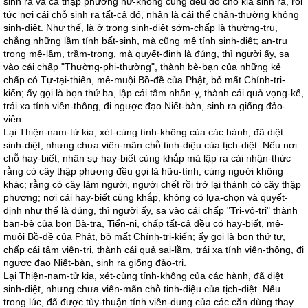
sinh ra và cả thập phương hư-không cũng đều do chỗ kia sinh ra, rồi
tức nơi cái chỗ sinh ra tất-cả đó, nhận là cái thể chân-thường không
sinh-diệt. Như thế, là ở trong sinh-diệt sớm-chấp là thường-trụ,
chẳng những lầm tính bất-sinh, mà cũng mê tính sinh-diệt; an-trụ
trong mê-lầm, trầm-trọng, mà quyết-định là đúng, thì người ấy, sa
vào cái chấp "Thường-phi-thường", thành bè-bạn của những kẻ
chấp có Tự-tại-thiên, mê-muội Bồ-đề của Phật, bỏ mất Chính-tri-
kiến; ấy gọi là bọn thứ ba, lập cái tâm nhân-y, thành cái quả vọng-kế,
trái xa tính viên-thông, đi ngược đạo Niết-bàn, sinh ra giống đảo-
viên.
Lại Thiện-nam-tử kia, xét-cùng tính-không của các hành, đã diệt
sinh-diệt, nhưng chưa viên-mãn chỗ tinh-diệu của tịch-diệt. Nếu nơi
chỗ hay-biết, nhân sự hay-biết cùng khắp mà lập ra cái nhận-thức
rằng cỏ cây thập phương đều gọi là hữu-tình, cùng người không
khác; rằng cỏ cây làm người, người chết rồi trở lại thành cỏ cây thập
phương; nơi cái hay-biết cùng khắp, không có lựa-chọn và quyết-
định như thế là đúng, thì người ấy, sa vào cái chấp "Tri-vô-tri" thành
bạn-bè của bọn Bà-tra, Tiển-ni, chấp tất-cả đều có hay-biết, mê-
muội Bồ-đề của Phật, bỏ mất Chính-tri-kiến; ấy gọi là bọn thứ tư,
chấp cái tâm viên-tri, thành cái quả sai-lầm, trái xa tính viên-thông, đi
ngược đạo Niết-bàn, sinh ra giống đảo-tri.
Lại Thiện-nam-tử kia, xét-cùng tính-không của các hành, đã diệt
sinh-diệt, nhưng chưa viên-mãn chỗ tinh-diệu của tịch-diệt. Nếu
trong lúc, đã được tùy-thuận tính viên-dung của các căn dùng thay