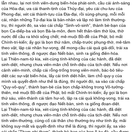
lẫn nhau, lại nơi tính viên-dung biến-hóa phát-sinh, cầu cái ánh-sáng
của Hỏa-đại, ưa cái thanh-tịnh của Thủy-đại, yêu cái chu-lưu của
Phong-đại, xét cái thành-tựu của Địa-đại, rồi sùng-phụng, mỗi mỗi
cái, nhận những Tứ-đại kia là bản-nhân và lập nó làm tính thường-
trụ, thì người đó, sa vào cái chấp “Sinh-vô-sinh”, thành bè-bạn của
bọn Ca-diếp-ba và bọn Bà-la-môn, đem hết thân-tâm thờ lửa, thờ
nước để cầu ra khỏi sống chết; mê-muội Bồ-đề của Phật, bỏ mất
Chính-tri-kiến; ấy gọi là bọn thứ năm, chấp-trước phụng-thờ, mê-tâm
theo vật, lập cái nhân hư-vọng, để mong-cầu cái quả giả-dối, trái xa
tính viên-thông, đi ngược đạo Niết-bàn, sinh ra giống điên-hóa.
Lại Thiện-nam-tử kia, xét-cùng tính-không của các hành, đã diệt
sinh-diệt, nhưng chưa viên-mãn chỗ tinh-diệu của tịch-diệt. Nếu nơi
cảnh viên-minh, chấp cái rỗng-trống trong viên-minh, bác-bỏ tiêu-
diệt các sự-vật biến-hóa, lấy cái tính diệt-hẳn, làm chỗ quy-y của
mình và quyết-định như thế là đúng, thì người đó, sa vào cái chấp
“Quy-vô-quy”, thành bạn-bè của bọn chấp-không trong Vô-tưởng-
thiên, mê muội Bồ-đề của Phật, bỏ mất Chính-tri-kiến; ấy gọi là bọn
thứ sáu, viên-thành cái tâm hư-vô, lập ra cái quả không-vong, trái xa
tính viên-thông, đi ngược đạo Niết-bàn, sinh ra giống đoạn-diệt.
Lại Thiện-nam-tử kia, xét-cùng tính-không của các hành, đã diệt
sinh-diệt, nhưng chưa viên-mãn chỗ tinh-diệu của tịch-diệt. Nếu nơi
tính viên-thường, củng-cố cái thân cho thường-trụ như tính ấy, mãi
không suy-mất và quyết-định như thế là đúng, thì người ấy, sa vào
cái chấp “Tham-phi-tham”, thành bè-bạn của bọn A-tư-đà, cầu được