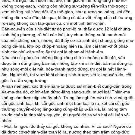
thức, khi ngủ, luôn luôn một thể, tính giác-minh rỗng-lặng như hư-
không trong-sạch, không còn những sự-tướng tiền-trần thô-trọng;
xem những núi sông đất-liền thế-gian, như gương soi-sáng, khi đến,
không dính vào đâu, khi qua, không có dấu-vết, rỗng-chịu chiếu-ứng,
rõ-ràng không còn tập-quán cũ, chỉ một tính tinh-chân.
Căn-nguyên của sinh-diệt từ đó phơi-lộ ra, thấy được 12 loài chúng-
sinh thập phương, rõ hết các loài; tuy chưa thông-suốt manh-mối
của mỗi chúng-sinh, nhưng đã thấy cơ-sở sinh-diệt chung, giống như
bóng dã-mã, lớp-lớp chớp-nhoáng hiện ra, làm cái then-chốt phát-
sinh các phù-căn-trần; ấy thì gọi là phạm-vi Hành-ấm.
Nếu cái cỗi-gốc của những lăng-xăng chớp-nhoáng u-ẩn đó, vào
được tính đứng-lặng bản-lai, những tập-khí sinh-diệt bản-lai dừng-lại
như sóng-mòi diệt hết, hóa-thành nước đứng, thì gọi là hết Hành-
ấm. Người đó, thì vượt khỏi chúng-sinh-trược; xét lại nguyên-do, cỗi-
gốc là u-ẩn vọng-tưởng.
A-nan nên biết, các thiện-nam-tử được sự nhận-biết đúng-đắn trong
Xa-ma-tha đó, chính-tâm đứng-lặng sáng-suốt, mười loài Thiên-ma
không còn được dịp khuấy-phá. Trong lúc nghiên-cứu tinh-vi cùng-tột
cỗi-gốc sinh-loại, khi cỗi-gốc sinh-diệt bản-loại lộ ra, xét cái cỗi-gốc
thường chuyển-động lăng-xăng cùng-khắp u-ẩn kia, lại móng tâm
so-đo chấp là tính viên-nguyên, thì người đó sa vào hai cái luận vô-
nhân:
- Một, là người đó thấy cái gốc không có nhân. Vì cớ sao? Người đó
đã được cơ-sở sinh-diệt toàn lộ ra, nương theo tám trăm công-đức