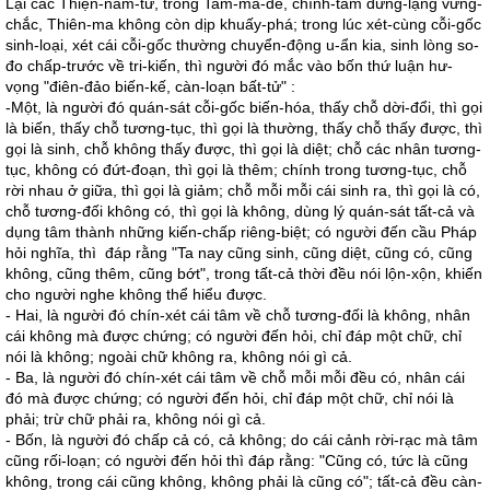
Lại các Thiện-nam-tử, trong Tam-ma-đề, chính-tâm đứng-lặng vững-
chắc, Thiên-ma không còn dịp khuấy-phá; trong lúc xét-cùng cỗi-gốc
sinh-loại, xét cái cỗi-gốc thường chuyển-động u-ẩn kia, sinh lòng so-
đo chấp-trước về tri-kiến, thì người đó mắc vào bốn thứ luận hư-
vọng "điên-đảo biến-kế, càn-loạn bất-tử" :
-Một, là người đó quán-sát cỗi-gốc biến-hóa, thấy chỗ dời-đổi, thì gọi
là biến, thấy chỗ tương-tục, thì gọi là thường, thấy chỗ thấy được, thì
gọi là sinh, chỗ không thấy được, thì gọi là diệt; chỗ các nhân tương-
tục, không có đứt-đoạn, thì gọi là thêm; chính trong tương-tục, chỗ
rời nhau ở giữa, thì gọi là giảm; chỗ mỗi mỗi cái sinh ra, thì gọi là có,
chỗ tương-đối không có, thì gọi là không, dùng lý quán-sát tất-cả và
dụng tâm thành những kiến-chấp riêng-biệt; có người đến cầu Pháp
hỏi nghĩa, thì đáp rằng "Ta nay cũng sinh, cũng diệt, cũng có, cũng
không, cũng thêm, cũng bớt", trong tất-cả thời đều nói lộn-xộn, khiến
cho người nghe không thể hiểu được.
- Hai, là người đó chín-xét cái tâm về chỗ tương-đối là không, nhân
cái không mà được chứng; có người đến hỏi, chỉ đáp một chữ, chỉ
nói là không; ngoài chữ không ra, không nói gì cả.
- Ba, là người đó chín-xét cái tâm về chỗ mỗi mỗi đều có, nhân cái
đó mà được chứng; có người đến hỏi, chỉ đáp một chữ, chỉ nói là
phải; trừ chữ phải ra, không nói gì cả.
- Bốn, là người đó chấp cả có, cả không; do cái cảnh rời-rạc mà tâm
cũng rối-loạn; có người đến hỏi thì đáp rằng: "Cũng có, tức là cũng
không, trong cái cũng không, không phải là cũng có"; tất-cả đều càn-