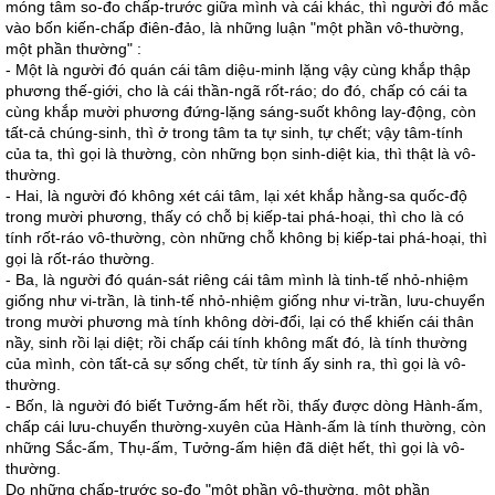
móng tâm so-đo chấp-trước giữa mình và cái khác, thì người đó mắc
vào bốn kiến-chấp điên-đảo, là những luận "một phần vô-thường,
một phần thường" :
- Một là người đó quán cái tâm diệu-minh lặng vậy cùng khắp thập
phương thế-giới, cho là cái thần-ngã rốt-ráo; do đó, chấp có cái ta
cùng khắp mười phương đứng-lặng sáng-suốt không lay-động, còn
tất-cả chúng-sinh, thì ở trong tâm ta tự sinh, tự chết; vậy tâm-tính
của ta, thì gọi là thường, còn những bọn sinh-diệt kia, thì thật là vô-
thường.
- Hai, là người đó không xét cái tâm, lại xét khắp hằng-sa quốc-độ
trong mười phương, thấy có chỗ bị kiếp-tai phá-hoại, thì cho là có
tính rốt-ráo vô-thường, còn những chỗ không bị kiếp-tai phá-hoại, thì
gọi là rốt-ráo thường.
- Ba, là người đó quán-sát riêng cái tâm mình là tinh-tế nhỏ-nhiệm
giống như vi-trần, là tinh-tế nhỏ-nhiệm giống như vi-trần, lưu-chuyển
trong mười phương mà tính không dời-đổi, lại có thể khiến cái thân
nầy, sinh rồi lại diệt; rồi chấp cái tính không mất đó, là tính thường
của mình, còn tất-cả sự sống chết, từ tính ấy sinh ra, thì gọi là vô-
thường.
- Bốn, là người đó biết Tưởng-ấm hết rồi, thấy được dòng Hành-ấm,
chấp cái lưu-chuyển thường-xuyên của Hành-ấm là tính thường, còn
những Sắc-ấm, Thụ-ấm, Tưởng-ấm hiện đã diệt hết, thì gọi là vô-
thường.
Do những chấp-trước so-đo "một phần vô-thường, một phần