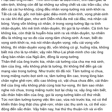
viên-tịnh, không còn để lại những sự sống chết và các trần-cấu; cho
đến cả cái hư-không, cũng đều nhân vọng-tưởng mà sinh-khởi ra.
Tất-cả cái ấy, gốc nơi bản-giác diệu-minh chân-tính, vọng phát-sinh
ra các khí-thế-gian, như anh Diễn-nhã-đa mê cái đầu, mà nhận cái
bóng. Vọng vốn không có nhân; ở trong vọng-tưởng lập ra tính
nhân-duyên, khi mê tính nhân-duyên, thì gọi là tự-nhiên. Cả tính hư-
không kia, còn thật là huyễn-hóa sinh ra và nhân-duyên, tự-nhiên
đều là những sự so-đo của vọng-tâm chúng-sinh. A-nan, biết do
vọng sinh-khởi ra, mà nói nhân-duyên vọng; nếu cái vọng vốn
không, thì nhân-duyên vọng đó, vốn không có gì, huống nữa, không
biết mà cho là tự-nhiên; vậy nên Như-Lai phát-minh cho các ông
rằng bản-nhân của Ngũ-ấm, đồng là vọng-tưởng.
Thân-thể của ông trước kia, nhân cái tưởng của cha mẹ mà sinh,
tâm của ông, nếu không phải là tưởng, thì không thể đến gá cái
mạng vào trong tưởng. Như trước tôi đã nói: Tâm tưởng vị chua,
trong miệng nước-bọt sinh ra; tâm tưởng lên cao, trong lòng bàn
chân nghe ghê-rợn; dốc cao không có, vật chua chưa đến, cái thân-
thể của ông nếu không phải cùng loài hư-vọng, thì làm sao nhân
nghe nói chua, trong miệng nước bọt lại chảy ra; vậy ông nên biết,
sắc-thân hiện-tiền của ông, gọi là vọng-tưởng kiên-cố thứ nhất.
Tức nơi tâm tưởng-tượng việc lên cao, vừa nói trước kia, nó có thể
khiến thân ông thật chịu ghê-rợn; nhân các thụ sinh ra, có thể xúc-
động đến sắc-thân. Vậy hiện nay, hai thứ thụ thuận-ích và vi-tổn