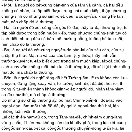
- Một, là người đó xét-cùng bản-tính của tâm và cảnh, cả hai đều
không có nhân; tu-tập biết được trong hai muôn kiếp, thập phương
chúng-sinh có những sự sinh-diệt, đều là xoay-vần, không hề tan
mất, nên chấp đó là thường.
- Hai, là người đó xét-cùng cỗi-gốc tứ-đại, thấy tứ-đại thường-trụ, tu-
tập biết được trong bốn muôn kiếp, thập phương chúng-sinh tuy có
sinh-diệt, nhưng đều có bản-thể thường-hằng, không hề tan-mất,
nên chấp đó là thường.
- Ba, là người đó xét-cùng nguyên-do bản-lai của sáu căn, của sự
chấp-thụ thức Mạt-na và của các tâm, ý, ý-thức, thấy tính vẫn
thường-xuyên; tu-tập biết được trong tám muôn kiếp, tất-cả chúng-
sinh xoay-vần không mất, bản-lai là thường-trụ; rồi xét-tột tính không
mất đó, mà chấp là thường.
- Bốn, là người đó nghĩ rằng đã hết Tưởng-ấm, lẽ ra không còn lưu-
chuyển, đứng-lặng xoay-vần; tư-tưởng sinh-diệt đã diệt hết rồi, thì
trong lý tự-nhiên thành không-sinh-diệt; người đó, nhân tâm-niệm
so-đo như thế, mà chấp là thường.
Do những sự chấp thường ấy, bỏ mất Chính-biến-tri, đọa-lạc vào
ngoại-đạo, lầm-mất tính Bồ-đề, ấy gọi là ngoại-đạo thứ hai, lập
những luận viên-thường.
Lại các thiện-nam-tử đó, trong Tam-ma-đề, chính-tâm đứng-lặng
vững-chắc, Thiên-ma không còn dịp khuấy-phá; trong lúc xét-cùng
cỗi-gốc sinh-loại, xét cái cỗi-gốc thường chuyển-động u-ẩn kia, lại