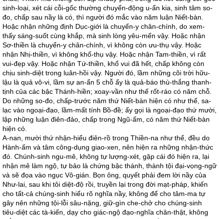
sinh-loại, xét cái cỗi-gốc thường chuyển-động u-ẩn kia, sinh tâm so-
đo, chấp sau nầy là có, thì người đó mắc vào năm luận Niết-bàn.
Hoặc nhận những định Dục-giới là chuyển-y chân-chính, do xem-
thấy sáng-suốt cùng khắp, mà sinh lòng yêu-mến vậy. Hoặc nhận
Sơ-thiền là chuyển-y chân-chính, vì không còn ưu-thụ vậy. Hoặc
nhận Nhị-thiền, vì không khổ-thụ vậy. Hoặc nhận Tam-thiền, vì rất
vui-đẹp vậy. Hoặc nhận Tứ-thiền, khổ vui đã hết, chấp không còn
chịu sinh-diệt trong luân-hồi vậy. Người đó, lầm những cõi trời hữu-
lậu là quả vô-vi, lầm sự an-ẩn 5 chỗ ấy là quả-báo thù-thắng thanh-
tịnh của các bậc Thánh-hiền; xoay-vần như thế rốt-ráo có năm chỗ.
Do những so-đo, chấp-trước năm thứ Niết-bàn hiện có như thế, sa-
lạc vào ngoại-đạo, lầm-mất tính Bồ-đề; ấy gọi là ngoại-đạo thứ mười,
lập những luận điên-đảo, chấp trong Ngũ-ấm, có năm thứ Niết-bàn
hiện có.
A-nan, mười thứ nhận-hiểu điên-rồ trong Thiền-na như thế, đều do
Hành-ấm và tâm công-dụng giao-xen, nên hiện ra những nhận-thức
đó. Chúnh-sinh ngu-mê, không tự lượng-xét, gặp cái đó hiện ra, lại
nhận mê làm ngộ, tự bảo là chứng bậc thánh, thành tội đại-vọng-ngữ
và sẽ đọa vào ngục Vô-gián. Bọn ông, quyết phải đem lời nầy của
Như-lai, sau khi tôi diệt-độ rồi, truyền lại trong đời mạt-pháp, khiến
cho tất-cả chúng-sinh hiểu rõ nghĩa nầy, không để cho tâm-ma tự
gây nên những tội-lỗi sâu-nặng, giữ-gìn che-chở cho chúng-sinh
tiêu-diệt các tà-kiến, dạy cho giác-ngộ đạo-nghĩa chân-thật, không