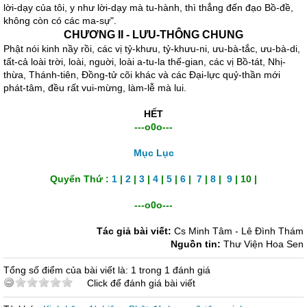
lời-dạy của tôi, y như lời-dạy mà tu-hành, thì thẳng đến đạo Bồ-đề,
không còn có các ma-sự".
CHƯƠNG II - LƯU-THÔNG CHUNG
Phật nói kinh nầy rồi, các vị tỷ-khưu, tỷ-khưu-ni, ưu-bà-tắc, ưu-bà-di,
tất-cả loài trời, loài, nguời, loài a-tu-la thế-gian, các vị Bồ-tát, Nhị-
thừa, Thánh-tiên, Đồng-tử cõi khác và các Đại-lực quỷ-thần mới
phát-tâm, đều rất vui-mừng, làm-lễ mà lui.
HẾT
---o0o---
Mục Lục
Quyển Thứ :
1
|
2
|
3
|
4
|
5
|
6
|
7
|
8
|
9
|
10
|
---o0o---
Tác giả bài viết:
Cs Minh Tâm - Lê Đình Thám
Nguồn tin:
Thư Viện Hoa Sen
Tổng số điểm của bài viết là: 1 trong 1 đánh giá
Click để đánh giá bài viết