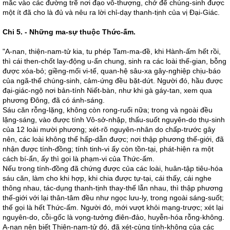
mắc vào các đường trẽ nơi đạo vô-thượng, chớ để chúng-sinh được
một ít đã cho là đủ và nêu ra lời chỉ-dạy thanh-tịnh của vị Đại-Giác.
Chi 5. - Những ma-sự thuộc Thức-ấm.
"A-nan, thiện-nam-tử kia, tu phép Tam-ma-đề, khi Hành-ấm hết rồi,
thì cái then-chốt lay-động u-ẩn chung, sinh ra các loài thế-gian, bỗng
được xóa-bỏ; giềng-mối vi-tế, quan-hệ sâu-xa gây-nghiệp chịu-báo
của ngã-thể chúng-sinh, cảm-ứng đều bặt-dứt. Người đó, hầu được
đại-giác-ngộ nơi bản-tính Niết-bàn, như khi gà gáy-tan, xem qua
phương Đông, đã có ánh-sáng.
Sáu căn rỗng-lặng, không còn rong-ruổi nữa; trong và ngoài đều
lặng-sáng, vào được tính Vô-sở-nhập, thấu-suốt nguyên-do thụ-sinh
của 12 loài mười phương; xét-rõ nguyên-nhân do chấp-trước gây
nên, các loài không thể hấp-dẫn được; nơi thập phương thế-giới, đã
nhận được tính-đồng; tính tinh-vi ấy còn tồn-tại, phát-hiện ra một
cách bí-ẩn, ấy thì gọi là phạm-vi của Thức-ấm.
Nếu trong tính-đồng đã chứng được của các loài, huân-tập tiêu-hóa
sáu căn, làm cho khi hợp, khi chia được tự-tại, cái thấy, cái nghe
thông nhau, tác-dụng thanh-tịnh thay-thế lẫn nhau, thì thập phương
thế-giới với lại thân-tâm đều như ngọc lưu-ly, trong ngoài sáng-suốt;
thế gọi là hết Thức-ấm. Người đó, mới vượt khỏi mạng-trược; xét lại
nguyên-do, cỗi-gốc là vọng-tưởng điên-đảo, huyễn-hóa rỗng-không.
A-nan nên biết Thiện-nam-tử đó, đã xét-cùng tính-không của các