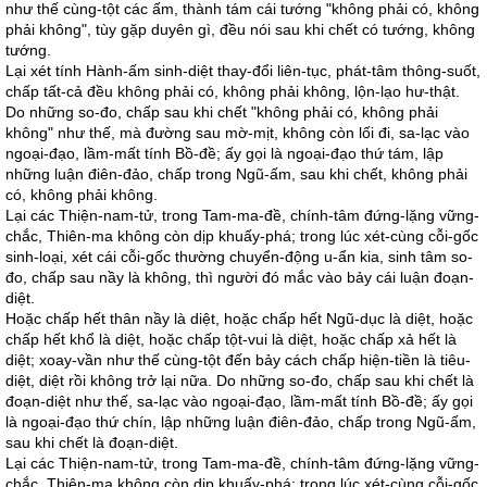
như thế cùng-tột các ấm, thành tám cái tướng "không phải có, không
phải không", tùy gặp duyên gì, đều nói sau khi chết có tướng, không
tướng.
Lại xét tính Hành-ấm sinh-diệt thay-đổi liên-tục, phát-tâm thông-suốt,
chấp tất-cả đều không phải có, không phải không, lộn-lạo hư-thật.
Do những so-đo, chấp sau khi chết "không phải có, không phải
không" như thế, mà đường sau mờ-mịt, không còn lối đi, sa-lạc vào
ngoại-đạo, lầm-mất tính Bồ-đề; ấy gọi là ngoại-đạo thứ tám, lập
những luận điên-đảo, chấp trong Ngũ-ấm, sau khi chết, không phải
có, không phải không.
Lại các Thiện-nam-tử, trong Tam-ma-đề, chính-tâm đứng-lặng vững-
chắc, Thiên-ma không còn dịp khuấy-phá; trong lúc xét-cùng cỗi-gốc
sinh-loại, xét cái cỗi-gốc thường chuyển-động u-ẩn kia, sinh tâm so-
đo, chấp sau nầy là không, thì người đó mắc vào bảy cái luận đoạn-
diệt.
Hoặc chấp hết thân nầy là diệt, hoặc chấp hết Ngũ-dục là diệt, hoặc
chấp hết khổ là diệt, hoặc chấp tột-vui là diệt, hoặc chấp xả hết là
diệt; xoay-vần như thế cùng-tột đến bảy cách chấp hiện-tiền là tiêu-
diệt, diệt rồi không trở lại nữa. Do những so-đo, chấp sau khi chết là
đoạn-diệt như thế, sa-lạc vào ngoại-đạo, lầm-mất tính Bồ-đề; ấy gọi
là ngoại-đạo thứ chín, lập những luận điên-đảo, chấp trong Ngũ-ấm,
sau khi chết là đoạn-diệt.
Lại các Thiện-nam-tử, trong Tam-ma-đề, chính-tâm đứng-lặng vững-
chắc, Thiên-ma không còn dịp khuấy-phá; trong lúc xét-cùng cỗi-gốc