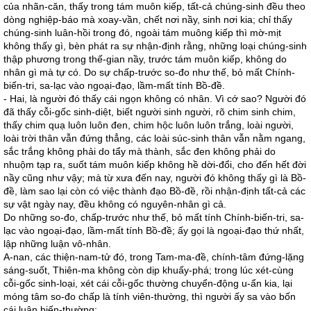
của nhãn-căn, thấy trong tám muôn kiếp, tất-cả chúng-sinh đều theo
dòng nghiệp-báo mà xoay-vần, chết nơi nầy, sinh nơi kia; chỉ thấy
chúng-sinh luân-hồi trong đó, ngoài tám muông kiếp thì mờ-mịt
không thấy gì, bèn phát ra sự nhận-định rằng, những loại chúng-sinh
thập phương trong thế-gian nầy, trước tám muôn kiếp, không do
nhân gì mà tự có. Do sự chấp-trước so-đo như thế, bỏ mất Chính-
biến-tri, sa-lạc vào ngoại-đạo, lầm-mất tính Bồ-đề.
- Hai, là người đó thấy cái ngọn không có nhân. Vì cớ sao? Người đó
đã thấy cỗi-gốc sinh-diệt, biết người sinh người, rõ chim sinh chim,
thấy chim quạ luôn luôn đen, chim hộc luôn luôn trắng, loài người,
loài trời thân vẫn đứng thẳng, các loài súc-sinh thân vẫn nằm ngang,
sắc trắng không phải do tẩy mà thành, sắc đen không phải do
nhuộm tạp ra, suốt tám muôn kiếp không hề dời-đổi, cho đến hết đời
nầy cũng như vậy; mà từ xưa đến nay, người đó không thấy gì là Bồ-
đề, làm sao lại còn có việc thành đạo Bồ-đề, rồi nhận-định tất-cả các
sự vật ngày nay, đều không có nguyên-nhân gì cả.
Do những so-đo, chấp-trước như thế, bỏ mất tính Chính-biến-tri, sa-
lạc vào ngoại-đạo, lầm-mất tính Bồ-đề; ấy gọi là ngoại-đạo thứ nhất,
lập những luận vô-nhân.
A-nan, các thiện-nam-tử đó, trong Tam-ma-đề, chính-tâm đứng-lặng
sáng-suốt, Thiên-ma không còn dịp khuấy-phá; trong lúc xét-cùng
cỗi-gốc sinh-loại, xét cái cỗi-gốc thường chuyển-động u-ẩn kia, lại
móng tâm so-đo chấp là tính viên-thường, thì người ấy sa vào bốn
cái luận biến-thường: