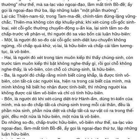
thường" như thế, mà sa-lạc vào ngoại-đạo, lầm mất tính Bồ-đề; ấy
gọi là ngoại-đạo thứ ba, lập những luận "một phần thường".
Lại các Thiện-nam-tử, trong Tam-ma-đề, chính-tâm đứng-lặng vững-
chắc, Thiên-ma không còn dịp khuấy-phá; khi xét-cùng cỗi-gốc sinh-
loại, xét cỗi-gốc thường chuyển-động u-ẩn kia, lại sinh tâm so-đo
chấp-trước về phận-vị, thì người đó sa vào bốn cái luận hữu-biên:
- Một, là người đó so-đo cái cỗi-gốc sinh-diệt lưu-chuyển không
ngừng, rồi chấp quá-khứ, vị-lai, là hữu-biên và chấp cái tâm tương-
tục, là vô-biên.
- Hai, là người đó xét trong tám muôn kiếp thì thấy chúng-sinh, còn
trước tám muôn kiếp thì bặt không nghe-thấy gì, rồi gọi chỗ không
nghe-thấy, là vô-biên, còn chỗ có chúng-sinh, là hữu-biên.
- Ba, là người đó chấp rằng mình biết cùng khắp, là được tính vô-
biên, còn tất-cả các người kia, hiện ra trong cái biết của mình, mà
mình không hề biết họ nhận được tính-biết, thì những người kia
không được cái tâm vô-biên và chỉ có tính hữu-biên.
- Bốn, là người dó khi xét-cùng diệt-trừ Hành-ấm, dùng tri-kiến của
mình, mà so-đo chấp tất-cả chúng-sinh trong mỗi cái thân, đều là
phần nửa sinh, phần nửa diệt và chấp tất-cả sự-vật có ra trong thế-
giới, đều một nửa là hữu-biên, một nửa là vô-biên.
Do những so-đo, chấp-trước hữu-biên, vô-biên như thế, sa-lạc vào
ngoại-đạo, lầm-mất tính Bồ-đề, ấy gọi là ngoại-đạo thứ tư, lập những
luận hữu-biên.