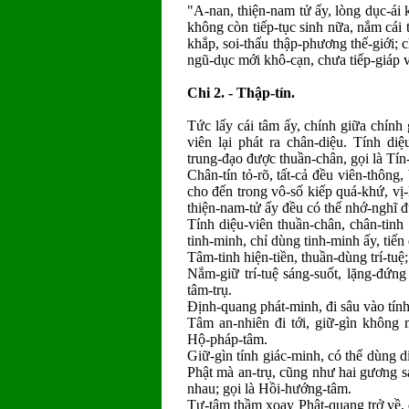
"A-nan, thiện-nam tử ấy, lòng dục-ái 
không còn tiếp-tục sinh nữa, nắm cái tâ
khắp, soi-thấu thập-phương thế-giới; c
ngũ-dục mới khô-cạn, chưa tiếp-giáp 
Chi 2. - Thập-tín.
Tức lấy cái tâm ấy, chính giữa chính 
viên lại phát ra chân-diệu. Tính diệ
trung-đạo được thuần-chân, gọi là Tín-
Chân-tín tỏ-rõ, tất-cả đều viên-thông
cho đến trong vô-số kiếp quá-khứ, vị-la
thiện-nam-tử ấy đều có thể nhớ-nghĩ đ
Tính diệu-viên thuần-chân, chân-tinh 
tinh-minh, chỉ dùng tinh-minh ấy, tiến 
Tâm-tinh hiện-tiền, thuần-dùng trí-tuệ;
Nắm-giữ trí-tuệ sáng-suốt, lặng-đứng 
tâm-trụ.
Định-quang phát-minh, đi sâu vào tính 
Tâm an-nhiên đi tới, giữ-gìn không m
Hộ-pháp-tâm.
Giữ-gìn tính giác-minh, có thể dùng 
Phật mà an-trụ, cũng như hai gương s
nhau; gọi là Hồi-hướng-tâm.
Tự-tâm thầm xoay Phật-quang trở về, đ