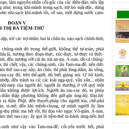
loạn, làm nguyên-nhân cỗi-gốc của các điên-đảo, nên lập
ng như, trong khí-mãnh trong-sạch, trừ-bỏ mật-độc, dùng
thơm rửa-sạch khí-mãnh rồi, về sau, mới đựng nước cam-
ĐOẠN V
I-THỊ BA TIỆM-THỨ
tập, trừ các trợ-nhân; hai là chân-tu, nạo-sạch chính-tính;
 chúng-sinh đó trong thế-giới, không thể tự-toàn, phải
ĩa là, nương theo đoạn-thực, xúc-thực, tư-thực và thức-
inh, đều nương với cái ăn mà an-trụ. A-nan, tất-cả chúng-
ộc thì chết; vậy, các chúng-sinh, cầu Tam-ma-đề, nên dứt-
m thứ rau-cay nầy, ăn chín, thì phát lòng-dâm, ăn sống,
au-cay đó, trên thế-giới, dù biết giảng nói 12 bộ kinh,
nhớp, đều tránh xa cả; các loài ngạ-quỷ, vân vân... nhân
m môi-mép của người đó; người ấy thường ở với quỷ một
lâu không được lợi-ích. Người ăn rau-cay đó, tu phép
n-thần thập phương không đến giữ-gìn ủng-hộ; Đại-lực
ra thân Phật, đến thuyết-pháp cho người kia, chê-phá
iận, si-mê; đến khi mệnh-chung, tự mình người ấy làm
-thụ phúc ma hết rồi, thì đọa vào ngục Vô-gián. A-nan,
m thứ rau-cay; ấy gọi là tiệm-thứ tu-hành tăng-tiến thứ
-sinh như vậy vào Tam-ma-đề, cốt-yếu trước hết, phải