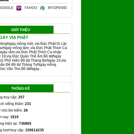
GOOGLE
YAHOO
MYOPENID
GIỚI THIỆU
GÀY VÍA PHẬT
iêngNgày mồng một, vía Đức Phật Di Lặc
aiNgày mồng tám, vía Đức Phật Thích Ca
Ngày rằm,vía Đức Phật Thích Ca nhập
y 19,vía Đức Quán Thế Âm Bồ tátNgày
ức Phổ Hiền Bồ tát Tháng BaNgày 19,vía
ẩn Đề Bồ tát Tháng TưNgày mồng
Đức Văn Thù Bồ tátNgày...
THỐNG KÊ
g truy cập:
257
ch viếng thăm:
231
 chủ tìm kiếm:
26
 nay:
1919
ng hiện tại:
736865
g lượt truy cập:
150614235