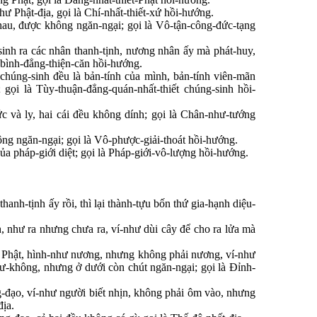
hư Phật-địa, gọi là Chí-nhất-thiết-xứ hồi-hướng.
hau, được không ngăn-ngại; gọi là Vô-tận-công-đức-tạng
sinh ra các nhân thanh-tịnh, nương nhân ấy mà phát-huy,
-bình-đẳng-thiện-căn hồi-hướng.
chúng-sinh đều là bản-tính của mình, bản-tính viên-mãn
 gọi là Tùy-thuận-đẳng-quán-nhất-thiết chúng-sinh hồi-
tức và ly, hai cái đều không dính; gọi là Chân-như-tướng
g ngăn-ngại; gọi là Vô-phược-giải-thoát hồi-hướng.
a pháp-giới diệt; gọi là Pháp-giới-vô-lượng hồi-hướng.
hanh-tịnh ấy rồi, thì lại thành-tựu bốn thứ gia-hạnh diệu-
, như ra nhưng chưa ra, ví-như dùi cây để cho ra lửa mà
a Phật, hình-như nương, nhưng không phải nương, ví-như
hư-không, nhưng ở dưới còn chút ngăn-ngại; gọi là Đỉnh-
-đạo, ví-như người biết nhịn, không phải ôm vào, nhưng
địa.