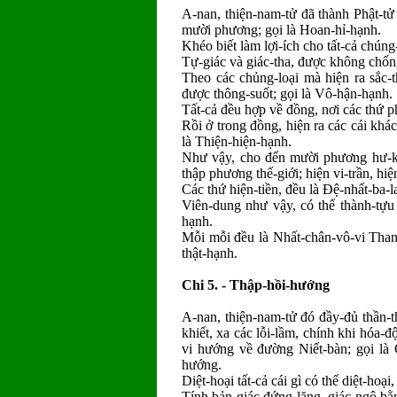
A-nan, thiện-nam-tử đã thành Phật-tử
mười phương; gọi là Hoan-hỉ-hạnh.
Khéo biết làm lợi-ích cho tất-cả chúng
Tự-giác và giác-tha, được không chống
Theo các chủng-loại mà hiện ra sắc-t
được thông-suốt; gọi là Vô-hận-hạnh.
Tất-cả đều hợp về đồng, nơi các thứ p
Rồi ở trong đồng, hiện ra các cái khá
là Thiện-hiện-hạnh.
Như vậy, cho đến mười phương hư-khô
thập phương thế-giới; hiện vi-trần, hi
Các thứ hiện-tiền, đều là Đệ-nhất-ba-l
Viên-dung như vậy, có thể thành-tựu
hạnh.
Mỗi mỗi đều là Nhất-chân-vô-vi Thanh-
thật-hạnh.
Chi 5. - Thập-hồi-hướng
A-nan, thiện-nam-tử đó đầy-đủ thần-th
khiết, xa các lỗi-lầm, chính khi hóa-
vi hướng về đường Niết-bàn; gọi là 
hướng.
Diệt-hoại tất-cả cái gì có thể diệt-hoại
Tính bản-giác đứng-lặng, giác-ngộ bằn