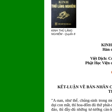
KINH THỦ LĂNG
NGHIÊM - Quyển 8
KINH
Hán d
Việt Dịch: 
Phật Học Viện 
KẾT-LUẬN VỀ BẢN-NHÂN C
T
"A-nan, như thế, chúng-sinh trong m
dụi con mắt, thì hoa-đốm đủ thứ phát-
đảo, thì đầy-đủ những tư-tưởng càn-