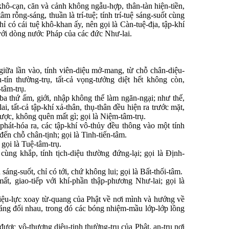
khô-cạn, căn và cảnh không ngẫu-hợp, thân-tàn hiện-tiền,
m rỗng-sáng, thuần là trí-tuệ; tính trí-tuệ sáng-suốt cùng
hỉ có cái tuệ khô-khan ấy, nên gọi là Càn-tuệ-địa, tập-khí
với dòng nước Pháp của các đức Như-lai.
giữa lần vào, tính viên-diệu mở-mang, từ chỗ chân-diệu-
u-tín thường-trụ, tất-cả vọng-tưởng diệt hết không còn,
tâm-trụ.
, ba thứ ấm, giới, nhập không thể làm ngăn-ngại; như thế,
i, tất-cả tập-khí xả-thân, thụ-thân đều hiện ra trước mặt,
ược, không quên mất gì; gọi là Niệm-tâm-trụ.
phát-hóa ra, các tập-khí vô-thủy đều thông vào một tính
đến chỗ chân-tịnh; gọi là Tinh-tiến-tâm.
 gọi là Tuệ-tâm-trụ.
cùng khắp, tính tịch-diệu thường đứng-lại; gọi là Định-
sáng-suốt, chỉ có tới, chứ không lui; gọi là Bất-thối-tâm.
ất, giao-tiếp với khí-phần thập-phương Như-lai; gọi là
diệu-lực xoay từ-quang của Phật về nơi mình và hướng về
áng đối nhau, trong đó các bóng nhiệm-mầu lớp-lớp lồng
ược vô-thượng diệu-tịnh thường-trụ của Phật, an-trụ nơi