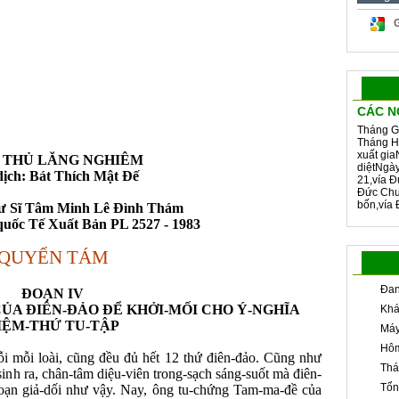
CÁC N
Tháng G
Tháng H
xuất gia
 THỦ LĂNG NGHIÊM
diệtNgà
ịch: Bát Thích Mật Đế
21,vía Đ
Đức Chu
bốn,vía 
Cư Sĩ Tâm Minh Lê Đình Thám
quốc Tế Xuất Bản PL 2527 - 1983
QUYỂN TÁM
Đan
ĐOẠN IV
ỦA ĐIÊN-ĐẢO ĐỂ KHỞI-MỐI CHO Ý-NGHĨA
Khá
IỆM-THỨ TU-TẬP
Máy
Hôm
ỗi mỗi loài, cũng đều đủ hết 12 thứ điên-đảo. Cũng như
Thá
sinh ra, chân-tâm diệu-viên trong-sạch sáng-suốt mà điên-
Tổn
loạn giả-dối như vậy. Nay, ông tu-chứng Tam-ma-đề của