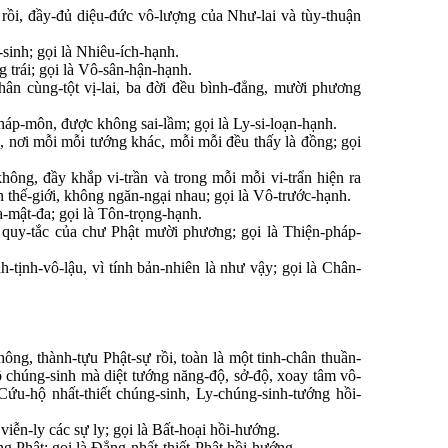
 rồi, đầy-đủ diệu-đức vô-lượng của Như-lai và tùy-thuận
-sinh; gọi là Nhiêu-ích-hạnh.
 trái; gọi là Vô-sân-hận-hạnh.
hân cùng-tột vị-lai, ba đời đều bình-đẳng, mười phương
háp-môn, được không sai-lầm; gọi là Ly-si-loạn-hạnh.
c, nơi mỗi mỗi tướng khác, mỗi mỗi đều thấy là đồng; gọi
ng, đầy khắp vi-trần và trong mỗi mỗi vi-trẩn hiện ra
ện thế-giới, không ngăn-ngại nhau; gọi là Vô-trước-hạnh.
a-mật-đa; gọi là Tôn-trọng-hạnh.
 quy-tắc của chư Phật mười phương; gọi là Thiện-pháp-
tịnh-vô-lậu, vì tính bản-nhiên là như vậy; gọi là Chân-
ông, thành-tựu Phật-sự rồi, toàn là một tinh-chân thuần-
độ chúng-sinh mà diệt tướng năng-độ, sở-độ, xoay tâm vô-
Cứu-hộ nhất-thiết chúng-sinh, Ly-chúng-sinh-tướng hồi-
, viễn-ly các sự ly; gọi là Bất-hoại hồi-hướng.
g Phật; gọi là Đẳng-nhất-thiết-Phật hồi-hướng.