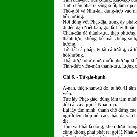
Tinh-chân phát ra sáng-suốt, tâm-địa n
Thế-giới và Như-lai, dung-hợp vào n
hồi-hướng.
Nơi đồng với Phật-địa, trong ấy phát-
đi đến đạo Niết-bàn; gọi là Tùy-thuận
Chân-căn đã thành-tựu, thập phương 
thành-tựu, không bỏ mất chúng-sinh;
hướng.
Tức tất-cả pháp, ly tất-cả tướng, cả 
hồi-hướng.
Thật được như-như, mười phương khôn
Tính-đức viên-mãn thành-tựu, lượng củ
Chi 6. - Tứ-gia-hạnh.
A-nan, thiện-nam-tử đó, tu hết 41 tâm t
viên:
Tức lấy Phật-giác, dùng làm tâm mình
đốt cái cây; gọi là Noãn-địa.
Lại lấy tâm mình, thành chỗ đứng củ
người lên chóp núi cao, thân đã vào 
địa.
Tâm và Phật là đồng, khéo được trung
cũng không phải phát ra; gọi là Nhẫn-