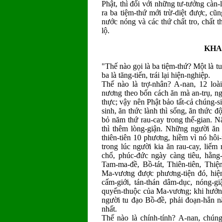
Phật, thì đối với những tư-tưởng càn-
ra ba tiệm-thứ mới trừ-diệt được, cũ
nước nóng và các thứ chất tro, chất 
lộ.
KHA
"Thế nào gọi là ba tiệm-thứ? Một là tu-
ba là tăng-tiến, trái lại hiện-nghiệp.
Thế nào là trợ-nhân? A-nan, 12 loài
nương theo bốn cách ăn mà an-trụ, ngh
thực; vậy nên Phật bảo tất-cả chúng-s
sinh, ăn thức lành thì sống, ăn thức đ
bỏ năm thứ rau-cay trong thế-gian. Nă
thì thêm lòng-giận. Những người ăn r
thiên-tiên 10 phương, hiềm vì nó hôi-
trong lúc người kia ăn rau-cay, liế
chổ, phúc-đức ngày càng tiêu, hằng-
Tam-ma-đề, Bồ-tát, Thiên-tiên, Thiệ
Ma-vương được phương-tiện đó, hiện 
cấm-giới, tán-thán dâm-dục, nóng-g
quyến-thuộc của Ma-vương; khi hưởng
người tu đạo Bồ-đề, phải đoạn-hẳn nă
nhất.
Thế nào là chính-tính? A-nan, chúng