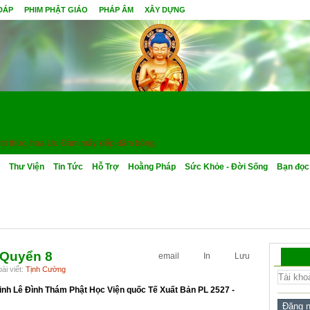
 ĐÁP
PHIM PHẬT GIÁO
PHÁP ÂM
XÂY DỰNG
thức, hoa Ưu Đàm mấy kiếp đâm bông.
Thư Viện
Tin Tức
Hỗ Trợ
Hoằng Pháp
Sức Khỏe - Đời Sống
Bạn đọc
Quyển 8
email
In
Lưu
ài viết:
Tịnh Cường
inh Lê Đình Thám Phật Học Viện quốc Tế Xuất Bản PL 2527 -