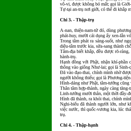
vô-vi, được không bỏ mất; gọi là Giới-
Tự-tại an-trụ nơi giới, có thể đi khắ
Chi 3. - Thập-trụ
A-nan, thiện-nam-tử đó, dùng phương-
phát-huy, mười cái dụng ấy xen-lẫn với
Trong tâm phát ra sáng-suốt, như ngọc
diệu-tâm trước kia, sửa-sang thành chỗ
Tâm-địa biết khắp, đều được rõ-ràng,
hành-trụ.
Hạnh đồng với Phật, nhận khí-phần c
thông vào giống Như-lai; gọi là Sinh-q
Đã vào đạo-thai, chính mình nhờ được 
người không thiếu; gọi là Phương-tiện-
Hình-dáng như Phật, tâm-tướng cũng v
Thân tâm hợp-thành, ngày càng tăng-tr
Linh-tướng mười thân, một thời đầy-đủ
Hình đã thành, ra khỏi thai, chính mìn
Nghi-biểu đã thành người lớn, như k
việc nước, thì quốc-vương kia, lúc thá
trụ.
Chi 4. - Thập-hạnh