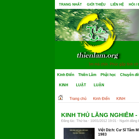
TRANG NHẤT
GIỚI THIỆU
LIÊN HỆ
HỎI /
guyền mong thân cận minh sư, quả Bồ Đề một đêm mà chín. Phúc gặp tình cờ tri 
Kinh Điển
Thiền Lâm
Phật học
Chuyên đề
KINH
LUẬT
LUẬN
Trang chủ
Kinh Điển
KINH
KINH THỦ LĂNG NGHIÊM - 
Đăng lúc: Thứ ba - 10/01/2012 19:01 - Người đăng b
Việt Dịch: Cư Sĩ Tâm M
1983