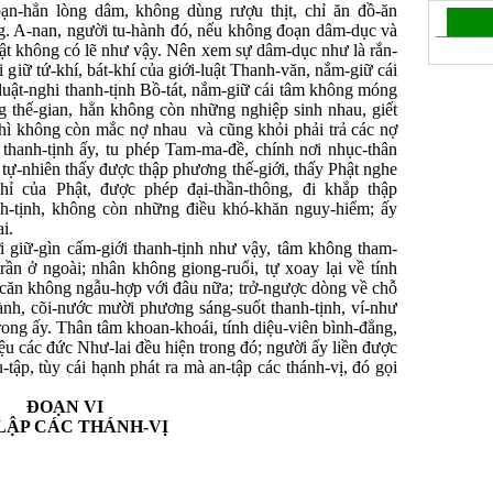
oạn-hẳn lòng dâm, không dùng rượu thịt, chỉ ăn đồ-ăn
ng. A-nan, người tu-hành đó, nếu không đoạn dâm-dục và
 thật không có lẽ như vậy. Nên xem sự dâm-dục như là rắn-
i giữ tứ-khí, bát-khí của giới-luật Thanh-văn, nắm-giữ cái
 luật-nghi thanh-tịnh Bồ-tát, nắm-giữ cái tâm không móng
ng thế-gian, hẳn không còn những nghiệp sinh nhau, giết
thì không còn mắc nợ nhau và cũng khỏi phải trả các nợ
 thanh-tịnh ấy, tu phép Tam-ma-đề, chính nơi nhục-thân
 tự-nhiên thấy được thập phương thế-giới, thấy Phật nghe
hỉ của Phật, được phép đại-thần-thông, đi khắp thập
nh-tịnh, không còn những điều khó-khăn nguy-hiểm; ấy
i.
i giữ-gìn cấm-giới thanh-tịnh như vậy, tâm không tham-
rần ở ngoài; nhân không giong-ruổi, tự xoay lại về tính
 căn không ngẫu-hợp với đâu nữa; trở-ngược dòng về chỗ
ành, cõi-nước mười phương sáng-suốt thanh-tịnh, ví-như
trong ấy. Thân tâm khoan-khoái, tính diệu-viên bình-đẳng,
iệu các đức Như-lai đều hiện trong đó; người ấy liền được
-tập, tùy cái hạnh phát ra mà an-tập các thánh-vị, đó gọi
ĐOẠN VI
LẬP CÁC THÁNH-VỊ