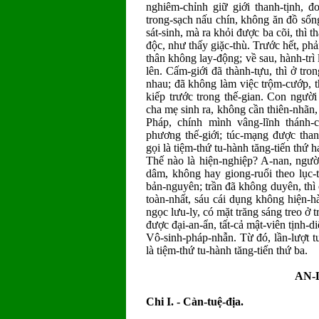
nghiêm-chỉnh giữ giới thanh-tịnh, đ
trong-sạch nấu chín, không ăn đồ số
sát-sinh, mà ra khỏi được ba cõi, thì
độc, như thấy giặc-thù. Trước hết, phả
thân không lay-động; về sau, hành-trì
lên. Cấm-giới đã thành-tựu, thì ở tro
nhau; đã không làm việc trộm-cướp, 
kiếp trước trong thế-gian. Con người
cha mẹ sinh ra, không cần thiên-nhãn,
Pháp, chính mình vâng-lĩnh thánh-c
phương thế-giới; túc-mạng được tha
gọi là tiệm-thứ tu-hành tăng-tiến thứ ha
Thế nào là hiện-nghiệp? A-nan, ngườ
dâm, không hay giong-ruổi theo lục-t
bản-nguyên; trần đã không duyên, thì
toàn-nhất, sáu cái dụng không hiện-h
ngọc lưu-ly, có mặt trăng sáng treo ở 
được đại-an-ẩn, tất-cả mật-viên tịnh-d
Vô-sinh-pháp-nhẫn. Từ đó, lần-lượt tu
là tiệm-thứ tu-hành tăng-tiến thứ ba.
AN-
Chi
I.
- Càn-tuệ-địa.