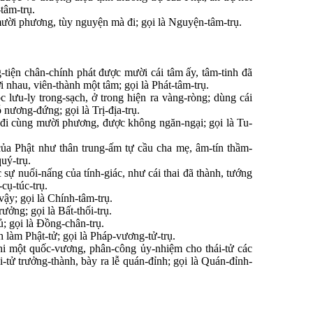
tâm-trụ.
p mười phương, tùy nguyện mà đi; gọi là Nguyện-tâm-trụ.
tiện chân-chính phát được mười cái tâm ấy, tâm-tinh đã
 nhau, viên-thành một tâm; gọi là Phát-tâm-trụ.
 lưu-ly trong-sạch, ở trong hiện ra vàng-ròng; dùng cái
 nương-đứng; gọi là Trị-địa-trụ.
 đi cùng mười phương, được không ngăn-ngại; gọi là Tu-
ủa Phật như thân trung-ấm tự cầu cha mẹ, âm-tín thầm-
uý-trụ.
sự nuối-nấng của tính-giác, như cái thai đã thành, tướng
cụ-túc-trụ.
ậy; gọi là Chính-tâm-trụ.
ưởng; gọi là Bất-thối-trụ.
; gọi là Đồng-chân-trụ.
h làm Phật-tử; gọi là Pháp-vương-tử-trụ.
hi một quốc-vương, phân-công ủy-nhiệm cho thái-tử các
i-tử trưởng-thành, bày ra lễ quán-đỉnh; gọi là Quán-đỉnh-