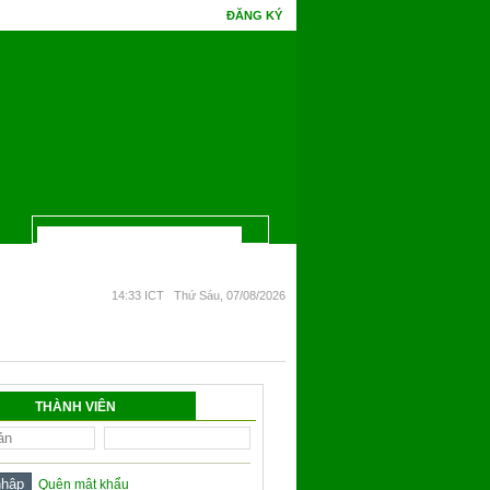
ĐĂNG KÝ
ồ Đề một đêm mà chín. Phúc gặp tình cờ tri thức, hoa Ưu Đàm mấy kiếp đâm bông
14:33 ICT Thứ Sáu, 07/08/2026
THÀNH VIÊN
Quên mật khẩu