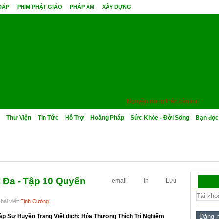
 ĐÁP
PHIM PHẬT GIÁO
PHÁP ÂM
XÂY DỰNG
Nguyền mong thân cận minh sư, quả B
Thư Viện
Tin Tức
Hỗ Trợ
Hoằng Pháp
Sức Khỏe - Đời Sống
Bạn đọc
t Đa - Tập 10 Quyển
email
In
Lưu
bài viết:
Tịnh Cường
áp Sư Huyền Trang Việt dịch: Hòa Thượng Thích Trí Nghiêm