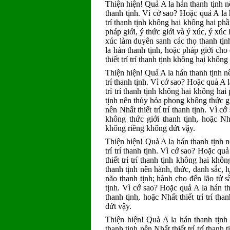
Thiện hiện! Quả A la hán thanh tịnh nên
thanh tịnh. Vì cớ sao? Hoặc quả A la h
trí thanh tịnh không hai không hai ph
pháp giới, ý thức giới và ý xúc, ý xúc
xúc làm duyên sanh các thọ thanh tịnh
la hán thanh tịnh, hoặc pháp giới cho
thiết trí trí thanh tịnh không hai khôn
Thiện hiện! Quả A la hán thanh tịnh nên
trí thanh tịnh. Vì cớ sao? Hoặc quả A l
trí trí thanh tịnh không hai không ha
tịnh nên thủy hỏa phong không thức gi
nên Nhất thiết trí trí thanh tịnh. Vì 
không thức giới thanh tịnh, hoặc Nhấ
không riêng không dứt vậy.
Thiện hiện! Quả A la hán thanh tịnh n
trí trí thanh tịnh. Vì cớ sao? Hoặc qu
thiết trí trí thanh tịnh không hai kh
thanh tịnh nên hành, thức, danh sắc, lụ
não thanh tịnh; hành cho đến lão tử sầ
tịnh. Vì cớ sao? Hoặc quả A la hán t
thanh tịnh, hoặc Nhất thiết trí trí t
dứt vậy.
Thiện hiện! Quả A la hán thanh tịnh 
thanh tịnh nên Nhất thiết trí trí thanh