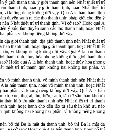
 ý giới thanh tịnh, ý giới thanh tịnh nên Nhất thiết trí trí
án thanh tịnh, hoặc ý giới thanh tịnh, hoặc Nhất thiết trí
ần, vì không riêng không dứt vậy. Quả A la hán thanh tịnh
 làm duyên sanh ra các thọ thanh tịnh; pháp giới cho đến ý
 nên Nhất thiết trí trí thanh tịnh. Vì cớ sao? Hoặc quả A
 đến ý xúc làm duyên sanh các thọ thanh tịnh, hoặc Nhất
g hai phần, vì không riêng không dứt vậy.
 địa giới thanh tịnh, địa giới thanh tịnh nên Nhất thiết trí
a hán thanh tịnh, hoặc địa giới thanh tịnh, hoặc Nhất thiết
i phần, vì không riêng không dứt vậy. Quả A la hán thanh
ới thanh tịnh, thủy hỏa phong không thức giới thanh tịnh
cớ sao? Hoặc quả A la hán thanh tịnh, hoặc thủy hỏa phong
t thiết trí trí thanh tịnh không hai không hai phần, vì
ên vô minh thanh tịnh, vô minh thanh tịnh nên Nhất thiết
ả A la hán thanh tịnh, hoặc vô minh thanh tịnh, hoặc Nhất
ông hai phần, vì không riêng không dứt vậy. Quả A la hán
c xứ, xúc, thọ, ái, thủ, hữu, sanh, lão tử sầu thán khổ ưu
u thán khổ ưu não thanh tịnh nên Nhất thiết trí trí thanh
hanh tịnh, hoặc hành cho đến lão tử sầu thán khổ ưu não
hanh tịnh không hai không hai phần, vì không riêng không
nên bố thí Ba la mật đa thanh tịnh, bố thí Ba la mật đa
 tịnh. Vì cớ sao? Hoặc quả A la hán thanh tịnh, hoặc bố thí