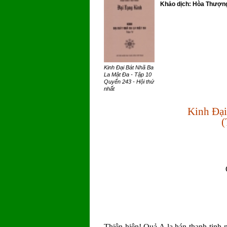
Khảo dịch: Hòa Thượng 
Kinh Đại Bát Nhã Ba
La Mật Đa - Tập 10
Quyển 243 - Hội thứ
nhất
Kinh Đại
(
Thiện hiện! Quả A la hán thanh tịnh nên