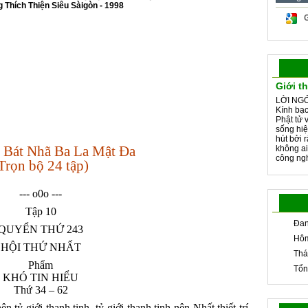
Thích Thiện Siêu Sàigòn - 1998
Giới t
LỜI NGỎ
Kính bạc
Phật tử 
sống hiệ
hút bởi 
 Bát Nhã Ba La Mật Đa
không ai
công ngh
Trọn bộ 24 tập)
--- o0o ---
Tập 10
Đan
QUYỂN THỨ 243
Hôm
HỘI THỨ NHẤT
Thá
Phẩm
Tổn
KHÓ TIN HIỂU
Thứ 34 – 62
 tỷ giới thanh tịnh, tỷ giới thanh tịnh nên Nhất thiết trí