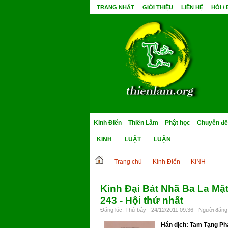
TRANG NHẤT
GIỚI THIỆU
LIÊN HỆ
HỎI /
Kinh Điển
Thiền Lâm
Phật học
Chuyên đề
KINH
LUẬT
LUẬN
Trang chủ
Kinh Điển
KINH
Kinh Đại Bát Nhã Ba La Mậ
243 - Hội thứ nhất
Đăng lúc: Thứ bảy - 24/12/2011 09:36 - Người đăng 
Hán dịch: Tam Tạng Ph