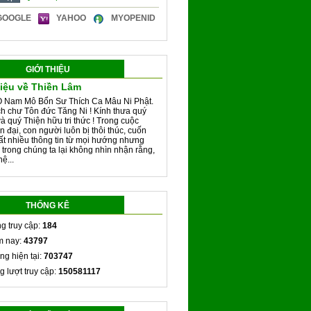
GOOGLE
YAHOO
MYOPENID
GIỚI THIỆU
hiệu về Thiền Lâm
 Nam Mô Bổn Sư Thích Ca Mâu Ni Phật.
h chư Tôn đức Tăng Ni ! Kính thưa quý
và quý Thiện hữu tri thức ! Trong cuộc
n đại, con người luôn bị thôi thúc, cuốn
rất nhiều thông tin từ mọi hướng nhưng
 trong chúng ta lại không nhìn nhận rằng,
ệ...
THỐNG KÊ
g truy cập:
184
 nay:
43797
ng hiện tại:
703747
g lượt truy cập:
150581117