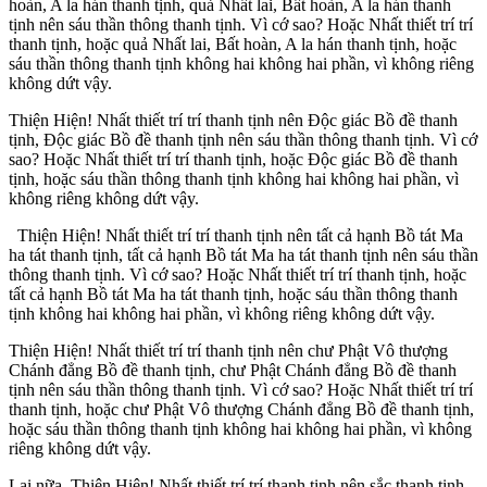
hoàn, A la hán thanh tịnh, quả Nhất lai, Bất hoàn, A la hán thanh
tịnh nên sáu thần thông thanh tịnh. Vì cớ sao? Hoặc Nhất thiết trí trí
thanh tịnh, hoặc quả Nhất lai, Bất hoàn, A la hán thanh tịnh, hoặc
sáu thần thông thanh tịnh không hai không hai phần, vì không riêng
không dứt vậy.
Thiện Hiện! Nhất thiết trí trí thanh tịnh nên Ðộc giác Bồ đề thanh
tịnh, Ðộc giác Bồ đề thanh tịnh nên sáu thần thông thanh tịnh. Vì cớ
sao? Hoặc Nhất thiết trí trí thanh tịnh, hoặc Ðộc giác Bồ đề thanh
tịnh, hoặc sáu thần thông thanh tịnh không hai không hai phần, vì
không riêng không dứt vậy.
Thiện Hiện! Nhất thiết trí trí thanh tịnh nên tất cả hạnh Bồ tát Ma
ha tát thanh tịnh, tất cả hạnh Bồ tát Ma ha tát thanh tịnh nên sáu thần
thông thanh tịnh. Vì cớ sao? Hoặc Nhất thiết trí trí thanh tịnh, hoặc
tất cả hạnh Bồ tát Ma ha tát thanh tịnh, hoặc sáu thần thông thanh
tịnh không hai không hai phần, vì không riêng không dứt vậy.
Thiện Hiện! Nhất thiết trí trí thanh tịnh nên chư Phật Vô thượng
Chánh đẳng Bồ đề thanh tịnh, chư Phật Chánh đẳng Bồ đề thanh
tịnh nên sáu thần thông thanh tịnh. Vì cớ sao? Hoặc Nhất thiết trí trí
thanh tịnh, hoặc chư Phật Vô thượng Chánh đẳng Bồ đề thanh tịnh,
hoặc sáu thần thông thanh tịnh không hai không hai phần, vì không
riêng không dứt vậy.
Lại nữa, Thiện Hiện! Nhất thiết trí trí thanh tịnh nên sắc thanh tịnh,