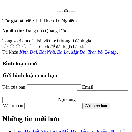
--- o0o ---
Tác giả bài viết:
HT Thích Trí Nghiêm
Nguồn tin:
Trang nhà Quảng Đức
Tổng số điểm của bài viết là: 0 trong 0 đánh giá
Click để đánh giá bài viết
Từ khóa:
Kinh Đại
,
Bát Nhã
,
Ba La
,
Mật Đa
,
Trọn bộ
,
24 tập
,
Bình luận mới
Gửi bình luận của bạn
Tên của bạn
Email
Nội dung
Mã an toàn
Những tin mới hơn
Kinh Đại Bát Nhã Ba La Mật Đa - Tập 12 Quyển 280 - Hội