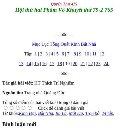
Quyển Thứ 475
Hội thứ hai Phẩm Vô Khuyết thứ 79-2 765
--- o0o ---
Mục Lục Tổng Quát Kinh Bát Nhã
Tập:
1
|
2
|
3
|
4
|
5
|
6
|
7
|
8
|
9
|
10
|
11
|
12
13
|
14
|
15
|
16
|
17
|
18
| 19 |
20
|
21
|
22
|
23
|
24
--- o0o ---
Tác giả bài viết:
HT Thích Trí Nghiêm
Nguồn tin:
Trang nhà Quảng Đức
Tổng số điểm của bài viết là: 0 trong 0 đánh giá
Click để đánh giá bài viết
Từ khóa:
Kinh Đại
,
Bát Nhã
,
Ba La
,
Mật Đa
,
Trọn bộ
,
24 tập
,
Bình luận mới