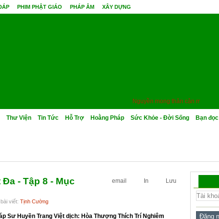
 ĐÁP
PHIM PHẬT GIÁO
PHÁP ÂM
XÂY DỰNG
Nguyền mong thân cận minh sư, quả
Thư Viện
Tin Tức
Hỗ Trợ
Hoằng Pháp
Sức Khỏe - Đời Sống
Bạn đọc
 Đa - Tập 8 - Mục
email
In
Lưu
bài viết:
Tịnh Cường
áp Sư Huyền Trang Việt dịch: Hòa Thượng Thích Trí Nghiêm