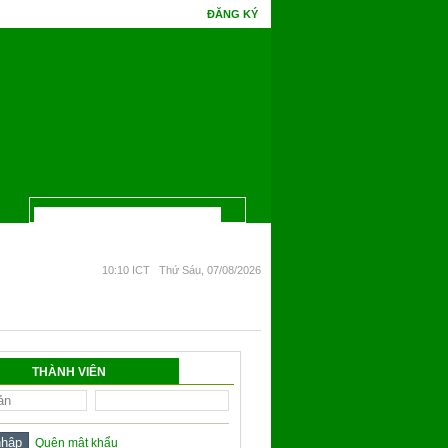
ĐĂNG KÝ
 Bồ Đề một đêm mà chín. Phúc gặp tình cờ tri thức, hoa Ưu Đàm mấy kiếp đâm bô
10:10 ICT Thứ Sáu, 07/08/2026
THÀNH VIÊN
Quên mật khẩu