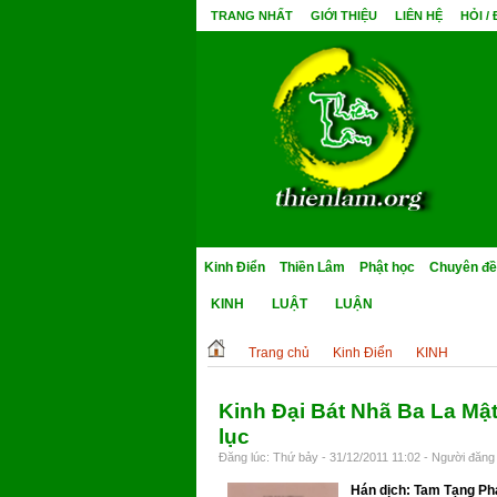
TRANG NHẤT
GIỚI THIỆU
LIÊN HỆ
HỎI /
Kinh Điển
Thiền Lâm
Phật học
Chuyên đề
KINH
LUẬT
LUẬN
Trang chủ
Kinh Điển
KINH
Kinh Đại Bát Nhã Ba La Mật
lục
Đăng lúc: Thứ bảy - 31/12/2011 11:02 - Người đăng 
Hán dịch: Tam Tạng Ph