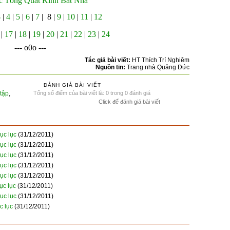
 Tổng Quát Kinh Bát Nhã
|
4
|
5
|
6
|
7
| 8 |
9
|
10
|
11
|
12
3
|
17
|
18
|
19
|
20
|
21
|
22
|
23
|
24
--- o0o ---
Tác giả bài viết:
HT Thích Trí Nghiêm
Nguồn tin:
Trang nhà Quảng Đức
ĐÁNH GIÁ BÀI VIẾT
tập
,
Tổng số điểm của bài viết là: 0 trong 0 đánh giá
Click để đánh giá bài viết
ục lục
(31/12/2011)
ục lục
(31/12/2011)
ục lục
(31/12/2011)
ục lục
(31/12/2011)
ục lục
(31/12/2011)
ục lục
(31/12/2011)
ục lục
(31/12/2011)
c lục
(31/12/2011)