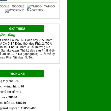
GOOGLE
YAHOO
MYOPENID
GIỚI THIỆU
yền Đăng
t Thích Ca Mâu Ni Cách nay 2556 năm 1.
A CA DIẾP Đồng thời đức Phật 2. TỔ A
h sau Phật 30 năm 3. Tổ Thương-Na-
 Sanakavasa) Thế kỷ đầu sau Phật Niết-
Tổ Ưu-Ba-Cúc-Đa (Upagupta) Cuối thế kỷ
 sau Phật Niết-bàn 5. Tổ...
THỐNG KÊ
g truy cập:
78
ch viếng thăm:
76
 chủ tìm kiếm:
2
 nay:
28086
ng hiện tại:
688036
g lượt truy cập:
150565406