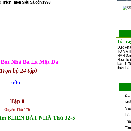
 Thích Thiện Siêu Sàigòn 1998
Tổ Tru
Đức Phậ
TỔ MA H
NAN San
Hòa-Tu (
 Bát Nhã Ba La Mật Đa
bàn 4. 
thứ nhất
Trọn bộ 24 tập)
--o0o ---
Đan
Tập
8
Khá
Máy
Quyển Thứ 176
Hôm
Phẩm KHEN BÁT NHÃ Thứ 32-5
Thá
Tổn