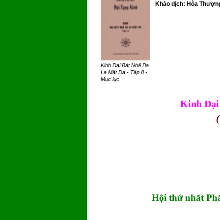
Khảo dịch: Hòa Thượng
Kinh Đại Bát Nhã Ba
La Mật Đa - Tập 8 -
Mục lục
Kinh Đại
(
Hội thứ nhất 