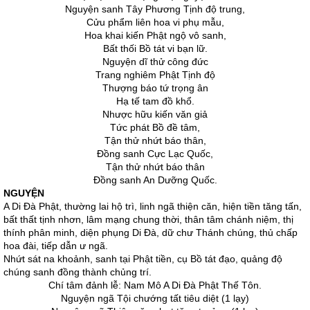
Nguyện sanh Tây Phương Tịnh độ trung,
Cửu phẩm liên hoa vi phụ mẫu,
Hoa khai kiến Phật ngộ vô sanh,
Bất thối Bồ tát vi bạn lữ.
Nguyện dĩ thử công đức
Trang nghiêm Phật Tịnh độ
Thượng báo tứ trọng ân
Hạ tế tam đồ khổ.
Nhược hữu kiến văn giả
Tức phát Bồ đề tâm,
Tận thử nhứt báo thân,
Đồng sanh Cực Lạc Quốc,
Tận thử nhứt báo thân
Đồng sanh An Dưỡng Quốc.
NGUYỆN
A Di Đà Phật, thường lai hộ trì, linh ngã thiện căn, hiện tiền tăng tấn,
bất thất tịnh nhơn, lâm mạng chung thời, thân tâm chánh niệm, thị
thính phân minh, diện phụng Di Đà, dữ chư Thánh chúng, thủ chấp
hoa đài, tiếp dẫn ư ngã.
Nhứt sát na khoảnh, sanh tại Phật tiền, cụ Bồ tát đạo, quảng độ
chúng sanh đồng thành chủng trí.
Chí tâm đảnh lễ: Nam Mô A Di Đà Phật Thế Tôn.
Nguyện ngã Tội chướng tất tiêu diệt (1 lạy)