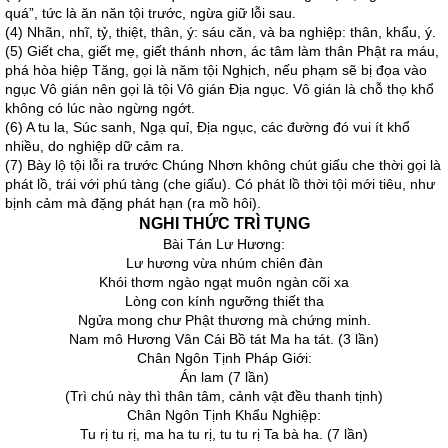
quá”, tức là ăn năn tội trước, ngừa giữ lỗi sau.
(4) Nhãn, nhĩ, tỷ, thiệt, thân, ý: sáu căn, và ba nghiệp: thân, khẩu, ý.
(5) Giết cha, giết mẹ, giết thánh nhơn, ác tâm làm thân Phật ra máu,
phá hòa hiệp Tăng, gọi là năm tội Nghịch, nếu phạm sẽ bị đọa vào
ngục Vô gián nên gọi là tội Vô gián Địa ngục. Vô gián là chỗ thọ khổ
không có lúc nào ngừng ngớt.
(6) A tu la, Súc sanh, Ngạ quỉ, Ðịa ngục, các đường đó vui ít khổ
nhiều, do nghiệp dữ cảm ra.
(7) Bày lộ tội lỗi ra trước Chúng Nhơn không chút giấu che thời gọi là
phát lồ, trái với phú tàng (che giấu). Có phát lồ thời tội mới tiêu, như
bịnh cảm mà đặng phát hạn (ra mồ hôi).
NGHI THỨC TRÌ TỤNG
Bài Tán Lư Hương:
Lư hương vừa nhúm chiên đàn
Khói thơm ngào ngạt muôn ngàn cõi xa
Lòng con kính ngưỡng thiết tha
Ngửa mong chư Phật thương mà chứng minh.
Nam mô Hương Vân Cái Bồ tát Ma ha tát. (3 lần)
Chân Ngôn Tịnh Pháp Giới:
Án lam (7 lần)
(Trì chú này thì thân tâm, cảnh vật đều thanh tịnh)
Chân Ngôn Tịnh Khẩu Nghiệp:
Tu rị tu rị, ma ha tu rị, tu tu rị Ta bà ha. (7 lần)