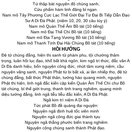
Tứ thập bát nguyện độ chúng sanh,
Cửu phẩm hàm linh đăng bỉ ngạn.
Nam mô Tây Phương Cực Lạc Thế Giới Đại Từ Đại Bi Tiếp Dẫn Đạo
Sư A Di Đà Phật. (niệm 10, 20, 30 câu tùy ý)
Nam mô Quán Thế Âm Bồ tát (10 tiếng)
Nam mô Đại Thế Chí Bồ tát (10 tiếng)
Nam mô Địa Tạng Vương Bồ tát (10 tiếng)
Nam mô Thanh Tịnh Đại Hải Chúng Bồ tát (10 tiếng)
HỒI HƯỚNG
Đệ tử chúng đẳng, hiện thị sanh tử phàm phu, tội chướng thâm
trọng, luân hồi lục đạo, khổ bất khả ngôn; kim ngộ tri thức, đắc văn A
Di Đà danh hiệu, bổn nguyện công đức, nhứt tâm xưng niệm, cầu
nguyện vãng sanh, nguyện Phật từ bi bất xả, ai lân nhiếp thọ, đệ tử
chúng đẳng, bất thức Phật thân, tướng hảo quang minh, nguyện
Phật thị hiện, linh ngã đắc kiến cập kiến Quán Âm Thế Chí chư Bồ
tát chúng, bỉ thế giới trung, thanh tịnh trang nghiêm, quang minh
diệu tướng đẳng, linh ngã liễu liễu đắc kiến, A Di Đà Phật.
Ngã kim trì niệm A Di Đà
Tức phát Bồ đề quảng đại nguyện:
Nguyện ngã định huệ tốc viên minh
Nguyện ngã công đức giai thành tựu
Nguyện ngã thắng phước biến trang nghiêm
Nguyện cộng chúng sanh thành Phật đạo.