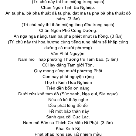
(Trì chú này thì hơi miệng trong sạch)
Chân Ngôn Tịnh Ba Nghiệp:
Án ta phạ, bà phạ thuật đà ta phạ, đạt mạ ta phạ bà phạ thuật độ
hám. (3 lần)
(Trì chú này thì thân miệng lòng đều trong sạch)
Chân Ngôn Phổ Cúng Dường:
Án nga nga nẵng, tam bà phạ phiệt nhựt ra hồng. (3 lần)
(Trì chú này thì hoa hương cùng tiếng tụng niệm sẽ khắp cúng
dường cả mười phương)
Văn Phát Nguyện:
Nam mô Thập phương Thường trụ Tam bảo. (3 lần)
Cúi lạy đấng Tam giới Tôn,
Quy mạng cùng mười phương Phật
Con nay phát nguyện rộng
Thọ trì Kinh Hoa Nghiêm
Trên đền bốn ơn nặng
Dưới cứu khổ tam đồ (Súc sanh, Ngạ quỉ, Địa ngục)
Nếu có kẻ thấy nghe
Ðều phát lòng Bồ đề
Hết một báo thân này
Sanh qua cõi Cực Lạc.
Nam mô Bổn sư Thích Ca Mâu Ni Phật. (3 lần)
Khai Kinh Kệ
Phật pháp rộng sâu rất nhiệm mầu