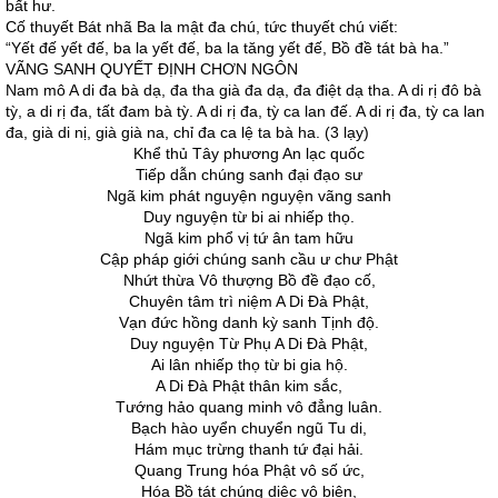
bất hư.
Cố thuyết Bát nhã Ba la mật đa chú, tức thuyết chú viết:
“Yết đế yết đế, ba la yết đế, ba la tăng yết đế, Bồ đề tát bà ha.”
VÃNG SANH QUYẾT ĐỊNH CHƠN NGÔN
Nam mô A di đa bà dạ, đa tha già đa dạ, đa điệt dạ tha. A di rị đô bà
tỳ, a di rị đa, tất đam bà tỳ. A di rị đa, tỳ ca lan đế. A di rị đa, tỳ ca lan
đa, già di nị, già già na, chỉ đa ca lệ ta bà ha. (3 lạy)
Khể thủ Tây phương An lạc quốc
Tiếp dẫn chúng sanh đại đạo sư
Ngã kim phát nguyện nguyện vãng sanh
Duy nguyện từ bi ai nhiếp thọ.
Ngã kim phổ vị tứ ân tam hữu
Cập pháp giới chúng sanh cầu ư chư Phật
Nhứt thừa Vô thượng Bồ đề đạo cố,
Chuyên tâm trì niệm A Di Đà Phật,
Vạn đức hồng danh kỳ sanh Tịnh độ.
Duy nguyện Từ Phụ A Di Đà Phật,
Ai lân nhiếp thọ từ bi gia hộ.
A Di Đà Phật thân kim sắc,
Tướng hảo quang minh vô đẳng luân.
Bạch hào uyển chuyển ngũ Tu di,
Hám mục trừng thanh tứ đại hải.
Quang Trung hóa Phật vô số ức,
Hóa Bồ tát chúng diệc vô biên,