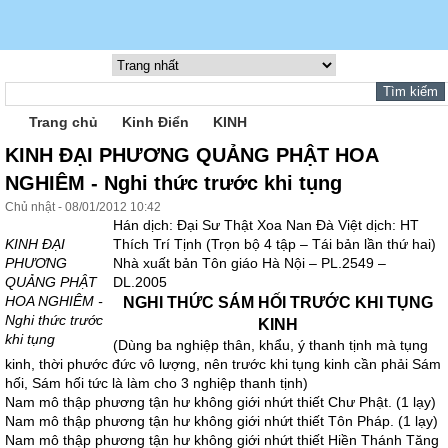
Trang chủ
Kinh Điển
KINH
KINH ÐẠI PHƯƠNG QUẢNG PHẬT HOA
NGHIÊM - Nghi thức trước khi tụng
Chủ nhật - 08/01/2012 10:42
Hán dịch: Ðại Sư Thật Xoa Nan Ðà Việt dịch: HT
KINH ÐẠI
Thích Trí Tịnh (Trọn bộ 4 tập – Tái bản lần thứ hai)
PHƯƠNG
Nhà xuất bản Tôn giáo Hà Nội – PL.2549 –
QUẢNG PHẬT
DL.2005
HOA NGHIÊM -
NGHI THỨC SÁM HỐI TRƯỚC KHI TỤNG
Nghi thức trước
KINH
khi tụng
(Dùng ba nghiệp thân, khẩu, ý thanh tịnh mà tụng
kinh, thời phước đức vô lượng, nên trước khi tụng kinh cần phải Sám
hối, Sám hối tức là làm cho 3 nghiệp thanh tịnh)
Nam mô thập phương tận hư không giới nhứt thiết Chư Phật. (1 lạy)
Nam mô thập phương tận hư không giới nhứt thiết Tôn Pháp. (1 lạy)
Nam mô thập phương tận hư không giới nhứt thiết Hiền Thánh Tăng