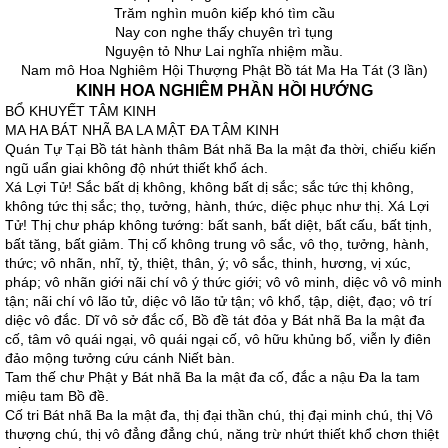
Trăm nghìn muôn kiếp khó tìm cầu
Nay con nghe thấy chuyên trì tụng
Nguyện tỏ Như Lai nghĩa nhiệm mầu.
Nam mô Hoa Nghiêm Hội Thượng Phật Bồ tát Ma Ha Tát (3 lần)
KINH HOA NGHIÊM PHẦN HỒI HƯỚNG
BỔ KHUYẾT TÂM KINH
MA HA BÁT NHÃ BA LA MẬT ĐA TÂM KINH
Quán Tự Tại Bồ tát hành thâm Bát nhã Ba la mật đa thời, chiếu kiến
ngũ uẩn giai không độ nhứt thiết khổ ách.
Xá Lợi Tử! Sắc bất dị không, không bất dị sắc; sắc tức thị không,
không tức thị sắc; thọ, tưởng, hành, thức, diệc phục như thị. Xá Lợi
Tử! Thị chư pháp không tướng: bất sanh, bất diệt, bất cấu, bất tịnh,
bất tăng, bất giảm. Thị cố không trung vô sắc, vô thọ, tưởng, hành,
thức; vô nhãn, nhĩ, tỷ, thiệt, thân, ý; vô sắc, thinh, hương, vị xúc,
pháp; vô nhãn giới nãi chí vô ý thức giới; vô vô minh, diệc vô vô minh
tận; nãi chí vô lão tử, diệc vô lão tử tận; vô khổ, tập, diệt, đạo; vô trí
diệc vô đắc. Dĩ vô sở đắc cố, Bồ đề tát đỏa y Bát nhã Ba la mật đa
cố, tâm vô quái ngại, vô quái ngại cố, vô hữu khủng bố, viễn ly điên
đảo mộng tưởng cứu cánh Niết bàn.
Tam thế chư Phật y Bát nhã Ba la mật đa cố, đắc a nậu Đa la tam
miệu tam Bồ đề.
Cố tri Bát nhã Ba la mật đa, thị đại thần chú, thị đại minh chú, thị Vô
thượng chú, thị vô đẳng đẳng chú, năng trừ nhứt thiết khổ chơn thiệt