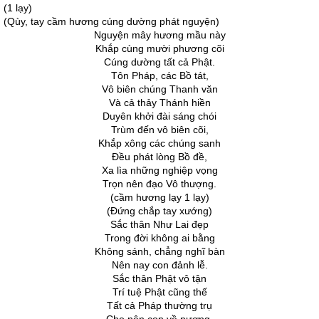
(1 lạy)
(Qùy, tay cầm hương cúng dường phát nguyện)
Nguyện mây hương mầu này
Khắp cùng mười phương cõi
Cúng dường tất cả Phật.
Tôn Pháp, các Bồ tát,
Vô biên chúng Thanh văn
Và cả thảy Thánh hiền
Duyên khởi đài sáng chói
Trùm đến vô biên cõi,
Khắp xông các chúng sanh
Ðều phát lòng Bồ đề,
Xa lìa những nghiệp vọng
Trọn nên đạo Vô thượng.
(cầm hương lạy 1 lạy)
(Ðứng chắp tay xướng)
Sắc thân Như Lai đẹp
Trong đời không ai bằng
Không sánh, chẳng nghĩ bàn
Nên nay con đảnh lễ.
Sắc thân Phật vô tận
Trí tuệ Phật cũng thế
Tất cả Pháp thường trụ