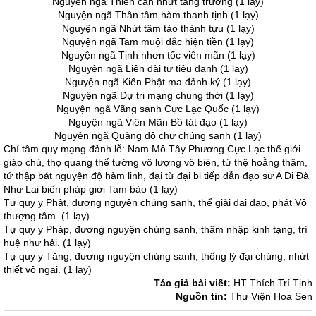
Nguyện ngã Thiện căn nhựt tăng trưởng (1 lạy)
Nguyện ngã Thân tâm hàm thanh tịnh (1 lạy)
Nguyện ngã Nhứt tâm tảo thành tựu (1 lạy)
Nguyện ngã Tam muội đắc hiện tiền (1 lạy)
Nguyện ngã Tịnh nhơn tốc viên mãn (1 lạy)
Nguyện ngã Liên đài tự tiêu danh (1 lạy)
Nguyện ngã Kiến Phật ma đảnh ký (1 lạy)
Nguyện ngã Dự tri mạng chung thời (1 lạy)
Nguyện ngã Vãng sanh Cực Lạc Quốc (1 lạy)
Nguyện ngã Viên Mãn Bồ tát đạo (1 lạy)
Nguyện ngã Quảng độ chư chúng sanh (1 lạy)
Chí tâm quy mạng đảnh lễ: Nam Mô Tây Phương Cực Lạc thế giới
giáo chủ, thọ quang thể tướng vô lượng vô biên, từ thệ hoằng thâm,
tứ thập bát nguyện độ hàm linh, đại từ đại bi tiếp dẫn đạo sư A Di Đà
Như Lai biến pháp giới Tam bảo (1 lạy)
Tự quy y Phật, đương nguyện chúng sanh, thể giải đại đạo, phát Vô
thượng tâm. (1 lạy)
Tự quy y Pháp, đương nguyện chúng sanh, thâm nhập kinh tạng, trí
huệ như hải. (1 lạy)
Tự quy y Tăng, đương nguyện chúng sanh, thống lý đại chúng, nhứt
thiết vô ngại. (1 lạy)
Tác giả bài viết:
HT Thích Trí Tịnh
Nguồn tin:
Thư Viện Hoa Sen