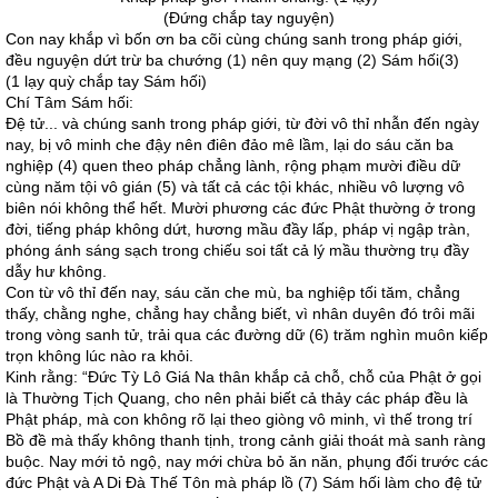
(Ðứng chắp tay nguyện)
Con nay khắp vì bốn ơn ba cõi cùng chúng sanh trong pháp giới,
đều nguyện dứt trừ ba chướng (1) nên quy mạng (2) Sám hối(3)
(1 lạy quỳ chắp tay Sám hối)
Chí Tâm Sám hối:
Ðệ tử... và chúng sanh trong pháp giới, từ đời vô thỉ nhẫn đến ngày
nay, bị vô minh che đậy nên điên đảo mê lầm, lại do sáu căn ba
nghiệp (4) quen theo pháp chẳng lành, rộng phạm mười điều dữ
cùng năm tội vô gián (5) và tất cả các tội khác, nhiều vô lượng vô
biên nói không thể hết. Mười phương các đức Phật thường ở trong
đời, tiếng pháp không dứt, hương mầu đầy lấp, pháp vị ngập tràn,
phóng ánh sáng sạch trong chiếu soi tất cả lý mầu thường trụ đầy
dẫy hư không.
Con từ vô thỉ đến nay, sáu căn che mù, ba nghiệp tối tăm, chẳng
thấy, chằng nghe, chẳng hay chẳng biết, vì nhân duyên đó trôi mãi
trong vòng sanh tử, trải qua các đường dữ (6) trăm nghìn muôn kiếp
trọn không lúc nào ra khỏi.
Kinh rằng: “Ðức Tỳ Lô Giá Na thân khắp cả chỗ, chỗ của Phật ở gọi
là Thường Tịch Quang, cho nên phải biết cả thảy các pháp đều là
Phật pháp, mà con không rõ lại theo giòng vô minh, vì thế trong trí
Bồ đề mà thấy không thanh tịnh, trong cảnh giải thoát mà sanh ràng
buộc. Nay mới tỏ ngộ, nay mới chừa bỏ ăn năn, phụng đối trước các
đức Phật và A Di Ðà Thế Tôn mà pháp lồ (7) Sám hối làm cho đệ tử