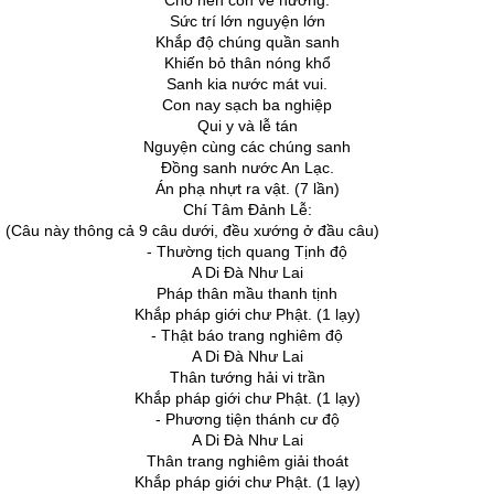
Cho nên con về nương.
Sức trí lớn nguyện lớn
Khắp độ chúng quần sanh
Khiến bỏ thân nóng khổ
Sanh kia nước mát vui.
Con nay sạch ba nghiệp
Qui y và lễ tán
Nguyện cùng các chúng sanh
Ðồng sanh nước An Lạc.
Án phạ nhựt ra vật. (7 lần)
Chí Tâm Ðảnh Lễ:
(Câu này thông cả 9 câu dưới, đều xướng ở đầu câu)
- Thường tịch quang Tịnh độ
A Di Ðà Như Lai
Pháp thân mầu thanh tịnh
Khắp pháp giới chư Phật. (1 lạy)
- Thật báo trang nghiêm độ
A Di Ðà Như Lai
Thân tướng hải vi trần
Khắp pháp giới chư Phật. (1 lạy)
- Phương tiện thánh cư độ
A Di Ðà Như Lai
Thân trang nghiêm giải thoát
Khắp pháp giới chư Phật. (1 lạy)