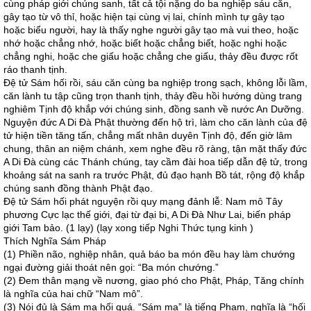
cùng pháp giới chúng sanh, tất cả tội nặng do ba nghiệp sáu căn,
gây tạo từ vô thỉ, hoặc hiện tại cùng vị lai, chính mình tự gây tạo
hoặc biểu người, hay là thấy nghe người gây tạo mà vui theo, hoặc
nhớ hoặc chẳng nhớ, hoặc biết hoặc chẳng biết, hoặc nghi hoặc
chẳng nghi, hoặc che giấu hoặc chẳng che giấu, thảy đều được rốt
ráo thanh tịnh.
Ðệ tử Sám hối rồi, sáu căn cùng ba nghiệp trong sạch, không lỗi lầm,
căn lành tu tập cũng trọn thanh tịnh, thảy đều hồi hướng dùng trang
nghiêm Tịnh độ khắp với chúng sinh, đồng sanh về nước An Dưỡng.
Nguyện đức A Di Ðà Phật thường đến hộ trì, làm cho căn lành của đệ
tử hiện tiền tăng tấn, chẳng mất nhân duyên Tịnh độ, đến giờ lâm
chung, thân an niệm chánh, xem nghe đều rõ ràng, tận mặt thấy đức
A Di Ðà cùng các Thánh chúng, tay cầm đài hoa tiếp dẫn đệ tử, trong
khoảng sát na sanh ra trước Phật, đủ đạo hạnh Bồ tát, rộng độ khắp
chúng sanh đồng thành Phật đạo.
Ðệ tử Sám hối phát nguyện rồi quy mạng đảnh lễ: Nam mô Tây
phương Cực lạc thế giới, đại từ đại bi, A Di Ðà Như Lai, biến pháp
giới Tam bảo. (1 lạy) (lạy xong tiếp Nghi Thức tụng kinh )
Thích Nghĩa Sám Pháp
(1) Phiền não, nghiệp nhân, quả báo ba món đều hay làm chướng
ngại đường giải thoát nên gọi: “Ba món chướng.”
(2) Ðem thân mạng về nương, giao phó cho Phật, Pháp, Tăng chính
là nghĩa của hai chữ “Nam mô”.
(3) Nói đủ là Sám ma hối quá. “Sám ma” là tiếng Phạm, nghĩa là “hối