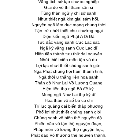
Vãng tích sở tạo chư ác nghiệp
Giai do vô thỉ tham sân si
Tùng thân ngữ ý chi sở sanh
Nhứt thiết ngã kim giai sám hối.
Nguyện ngã lâm dục mạng chung thời
Tận trừ nhứt thiết chư chướng ngại
Diện kiến ngã Phật A Di Đà
Tức đắc vãng sanh Cực Lạc sát.
Ngã ký vãng sanh Cực Lạc dĩ
Hiện tiền thành tựu thử đại nguyện
Nhứt thiết viên mãn tận vô dư
Lợi lạc nhứt thiết chúng sanh giới.
Ngã Phật chúng hội hàm thanh tịnh,
Ngã thời ư thắng liên hoa sanh
Thân đỗ Như Lai Vô Lượng Quang
Hiện tiền thọ ngã Bồ đề ký.
Mong ngã Như Lai thọ ký dĩ
Hóa thân vô số bá cu chi
Trí lực quảng đại biến thập phương
Phổ lợi nhứt thiết chúng sanh giới
Chúng sanh vô biên thệ nguyện độ.
Phiền não vô tận thệ nguyện đoạn,
Pháp môn vô lượng thệ nguyện học,
Phật đạo Vô thượng thệ nguyện thành.