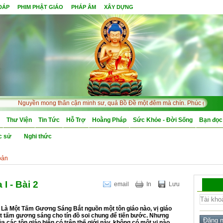
 ĐÁP
PHIM PHẬT GIÁO
PHÁP ÂM
XÂY DỰNG
Nguyền mong thân cận minh sư, quả Bồ Đề một đêm mà chín. Phúc gặp tình cờ 
Thư Viện
Tin Tức
Hỗ Trợ
Hoằng Pháp
Sức Khỏe - Đời Sống
Bạn đọc
c sử
Nghi thức
bản
I - Bài 2
email
In
Lưu
 Là Một Tấm Gương Sáng Bắt nguồn một tôn giáo nào, vị giáo
t tấm gương sáng cho tín đồ soi chung để tiến bước. Nhưng
ủa các tôn giáo hiện có trên thế giới này, không có một vị nào