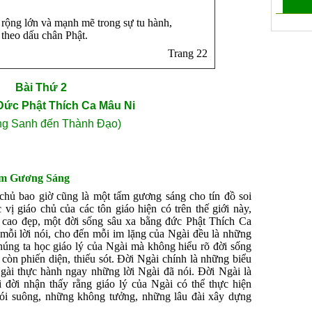
 rộng lớn và mạnh mẽ trong sự tu hành,
 theo dấu chân Phật.
Trang 22
Bài Thứ 2
ức Phật Thích Ca Mâu Ni
ng Sanh đến Thành Ðạo)
ấm Gương Sáng
 chủ bao giờ cũng là một tấm gương sáng cho tín đồ soi
vị giáo chủ của các tôn giáo hiện có trên thế giới này,
 cao đẹp, một đời sống sâu xa bằng đức Phật Thích Ca
mỗi lời nói, cho đến mỗi im lặng của Ngài đều là những
húng ta học giáo lý của Ngài mà không hiểu rõ đời sống
 còn phiến diện, thiếu sót. Ðời Ngài chính là những biểu
Ngài thực hành ngay những lời Ngài đã nói. Ðời Ngài là
đời nhận thấy rằng giáo lý của Ngài có thể thực hiện
nói suông, những không tưởng, những lâu đài xây dựng