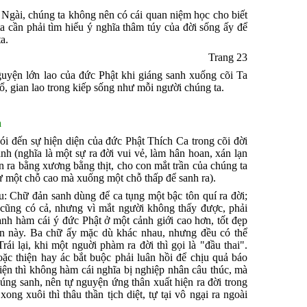
 Ngài, chúng ta không nên có cái quan niệm học cho biết
a cần phải tìm hiểu ý nghĩa thâm túy của đời sống ấy để
a.
Trang 23
yện lớn lao của đức Phật khi giáng sanh xuống cõi Ta
, gian lao trong kiếp sống như mỗi người chúng ta.
h
ói đến sự hiện diện của đức Phật Thích Ca trong cõi đời
h (nghĩa là một sự ra đời vui vẻ, làm hân hoan, xán lạn
iện ra bằng xương bằng thịt, cho con mắt trần của chúng ta
từ một chỗ cao mà xuống một chỗ thấp để sanh ra).
: Chữ đản sanh dùng để ca tụng một bậc tôn quí ra đời;
i cũng có cả, nhưng vì mắt người không thấy được, phải
anh hàm cái ý đức Phật ở một cảnh giới cao hơn, tốt đẹp
n này. Ba chữ ấy mặc dù khác nhau, nhưng đều có thể
rái lại, khi một nguời phàm ra đời thì gọi là "đầu thai".
oặc thiện hay ác bắt buộc phải luân hồi để chịu quả báo
iện thì không hàm cái nghĩa bị nghiệp nhân câu thúc, mà
húng sanh, nên tự nguyện ứng thân xuất hiện ra đời trong
ong xuôi thì thâu thần tịch diệt, tự tại vô ngại ra ngoài