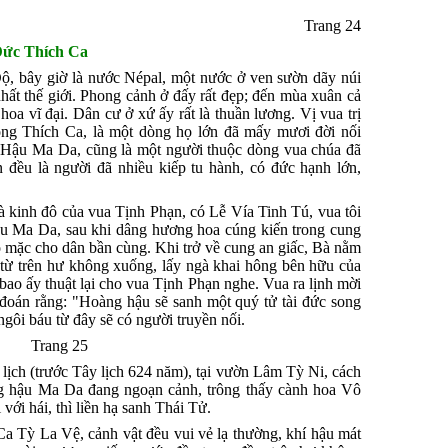
Trang 24
Ðức Thích Ca
ộ, bây giờ là nước Népal, một nước ở ven sườn dãy núi
ất thế giới. Phong cảnh ở đấy rất đẹp; đến mùa xuân cả
a vĩ đại. Dân cư ở xứ ấy rất là thuần lương. Vị vua trị
òng Thích Ca, là một dòng họ lớn đã mấy mươi đời nối
g Hậu Ma Da, cũng là một người thuộc dòng vua chúa đã
n đều là người đã nhiều kiếp tu hành, có đức hạnh lớn,
 kinh đô của vua Tịnh Phạn, có Lễ Vía Tinh Tú, vua tôi
u Ma Da, sau khi dâng hương hoa cúng kiến trong cung
đồ mặc cho dân bần cùng. Khi trở về cung an giấc, Bà nằm
 từ trên hư không xuống, lấy ngà khai hông bên hữu của
o ấy thuật lại cho vua Tịnh Phạn nghe. Vua ra lịnh mời
 đoán rằng: "Hoàng hậu sẽ sanh một quý tử tài đức song
ngôi báu từ đây sẽ có người truyền nối.
Trang 25
ịch (trước Tây lịch 624 năm), tại vườn Lâm Tỳ Ni, cách
g hậu Ma Da đang ngoạn cảnh, trông thấy cành hoa Vô
với hái, thì liền hạ sanh Thái Tử.
a Tỳ La Vệ, cảnh vật đều vui vẻ lạ thường, khí hậu mát