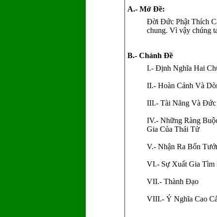
A.- Mở Ðề:
Ðời Ðức Phật Thích Ca
chung. Vì vậy chúng ta
B.- Chánh Ðề
I.- Ðịnh Nghĩa Hai C
II.- Hoàn Cảnh Và D
III.- Tài Năng Và Ðứ
IV.- Những Ràng Buộ
Gia Của Thái Tử
V.- Nhận Ra Bốn Tướ
VI.- Sự Xuất Gia Tì
VII.- Thành Ðạo
VIII.- Ý Nghĩa Cao C