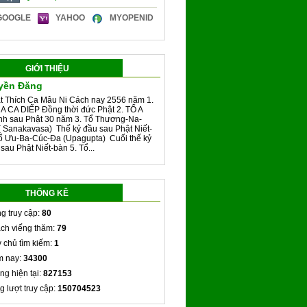
GOOGLE
YAHOO
MYOPENID
GIỚI THIỆU
yền Đăng
t Thích Ca Mâu Ni Cách nay 2556 năm 1.
A CA DIẾP Đồng thời đức Phật 2. TỔ A
h sau Phật 30 năm 3. Tổ Thương-Na-
 Sanakavasa) Thế kỷ đầu sau Phật Niết-
Tổ Ưu-Ba-Cúc-Đa (Upagupta) Cuối thế kỷ
 sau Phật Niết-bàn 5. Tổ...
THỐNG KÊ
g truy cập:
80
ch viếng thăm:
79
 chủ tìm kiếm:
1
 nay:
34300
ng hiện tại:
827153
g lượt truy cập:
150704523