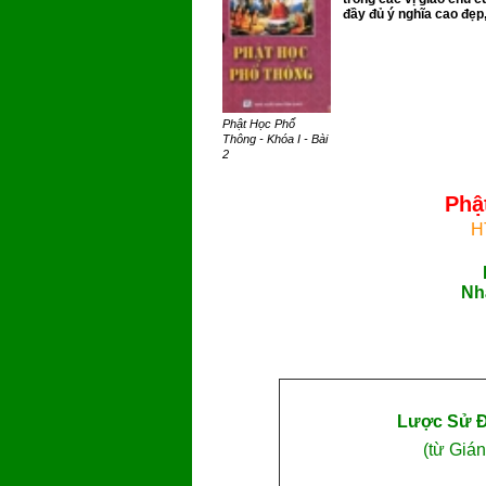
đầy đủ ý nghĩa cao đẹp, 
Phật Học Phổ
Thông - Khóa I - Bài
2
Phậ
H
Nh
Lược Sử Ð
(từ Giá