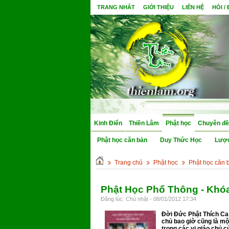
TRANG NHẤT
GIỚI THIỆU
LIÊN HỆ
HỎI /
Kinh Điển
Thiền Lâm
Phật học
Chuyên đề
Phật học căn bản
Duy Thức Học
Lượ
Trang chủ
Phật học
Phật học căn 
Phật Học Phổ Thông - Khóa 
Đăng lúc: Chủ nhật - 08/01/2012 17:34
Ðời Ðức Phật Thích Ca
chủ bao giờ cũng là mộ
trong các vị giáo chủ c