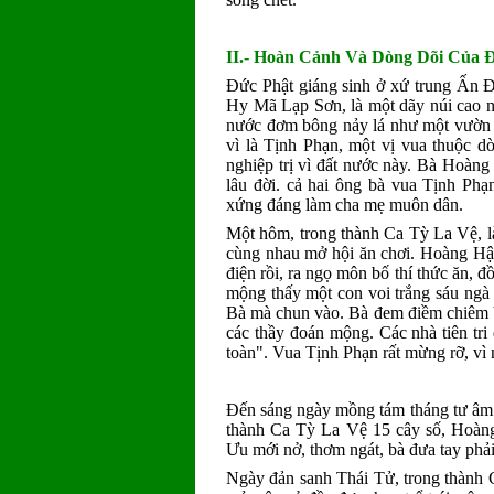
II.- Hoàn Cảnh Và Dòng Dõi Của 
Ðức Phật giáng sinh ở xứ trung Ấn Ð
Hy Mã Lạp Sơn, là một dãy núi cao nh
nước đơm bông nảy lá như một vườn ho
vì là Tịnh Phạn, một vị vua thuộc d
nghiệp trị vì đất nước này. Bà Hoàn
lâu đời. cả hai ông bà vua Tịnh Phạ
xứng đáng làm cha mẹ muôn dân.
Một hôm, trong thành Ca Tỳ La Vệ, là
cùng nhau mở hội ăn chơi. Hoàng Hậ
điện rồi, ra ngọ môn bố thí thức ăn, 
mộng thấy một con voi trắng sáu ngà
Bà mà chun vào. Bà đem điềm chiêm ba
các thầy đoán mộng. Các nhà tiên tri
toàn". Vua Tịnh Phạn rất mừng rỡ, vì 
Ðến sáng ngày mồng tám tháng tư âm l
thành Ca Tỳ La Vệ 15 cây số, Hoàn
Ưu mới nở, thơm ngát, bà đưa tay phải 
Ngày đản sanh Thái Tử, trong thành C