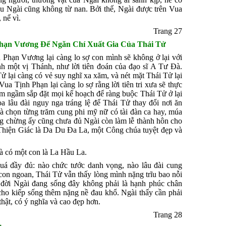
êu Ngài cũng không từ nan. Bởi thế, Ngài được trên Vua
 nể vì.
Trang 27
Phạn Vương Ðể Ngăn Chí Xuất Gia Của Thái Tử
 Phạn Vương lại càng lo sợ con mình sẽ không ở lại với
nh một vị Thánh, như lời tiên đoán của đạo sĩ A Tư Ðà.
Tử lại càng có vẻ suy nghĩ xa xăm, và nét mặt Thái Tử lại
ua Tịnh Phạn lại càng lo sợ rằng lời tiên tri xưa sẽ thực
ấm ngầm sắp đặt mọi kế hoạch để ràng buộc Thái Tử ở lại
a lâu đài nguy nga tráng lệ để Thái Tử thay đổi nơi ăn
và chọn từng trăm cung phi mỹ nữ có tài đàn ca hay, múa
ng chừng ấy cũng chưa đủ Ngài còn làm lễ thành hôn cho
hiện Giác là Da Du Ða La, một Công chúa tuyệt đẹp và
và có một con là La Hầu La.
á đầy đủ: nào chức tước danh vọng, nào lâu đài cung
con ngoan, Thái Tử vẫn thấy lòng mình nặng trĩu bao nỗi
 đời Ngài đang sống đây không phải là hạnh phúc chân
 cho kiếp sống thêm nặng nề đau khổ. Ngài thấy cần phải
thật, có ý nghĩa và cao đẹp hơn.
Trang 28