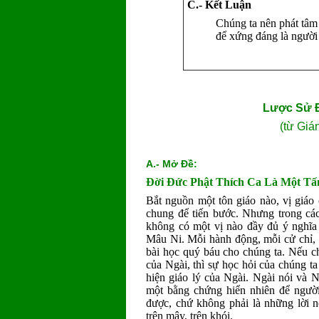
C.- Kết Luận
Chúng ta nên phát tâm
để xứng đáng là người
Lược Sử Ð
(từ Giá
A.- Mở Ðề:
Ðời Ðức Phật Thích Ca Là Một T
Bắt nguồn một tôn giáo nào, vị giáo
chung để tiến bước. Nhưng trong các 
không có một vị nào đầy đủ ý nghĩa
Mâu Ni. Mỗi hành động, mỗi cử chỉ, 
bài học quý báu cho chúng ta. Nếu c
của Ngài, thì sự học hỏi của chúng ta
hiện giáo lý của Ngài. Ngài nói và 
một bằng chứng hiển nhiên để người 
được, chứ không phải là những lời 
trên mây, trên khói.