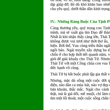
dịp giúp đỡ, thì dù khó khăn bao nhi
cha yêu quý, dưới thần dân kính trọng,
IV.- Những Ràng Buộc Của Tịnh 
Càng thương yêu, quý trọng con Tịnh
mình, mà sẽ xuất gia tìm Ðạo để thà
Nhất là khi nhận thấy càng lớn, Thái 
không được vui tươi như thời thơ ấu, V
hiện. Bởi thế, Vua cùng triều thần ng
ngôi báo. Ngài truyền xây dựng ba tò
chốn ở cho hợp thời tiết quanh năm, 
giỏi để giải khuây cho Thái Tử. Như
Thái Tử với một Công chúa con vua T
đức hạnh vô cùng.
Thái Tử bị bắt buộc phải lập gia thất 
Nhưng, mặc dù sống một cuộc đời qu
điện, nào đàn ca múa hát, nào vợ đẹp 
băn khoăn, thắc mắc. Ngài cho cảnh
thật, mà là giả dối, mê muội, chỉ làm
tìm một lối thoát, một cuộc sống chân 