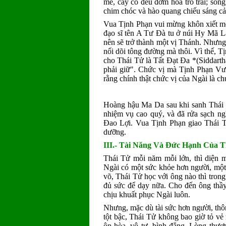
mẻ, cây cỏ đều đơm hoa trổ trái; sôn
chim chóc và hào quang chiếu sáng c
Vua Tịnh Phạn vui mừng khôn xiết mời
đạo sĩ tên A Tư Ðà tu ở núi Hy Mã Lạp
nên sẽ trở thành một vị Thánh. Nhưng
nối dõi tông đường mà thôi. Vì thế, 
cho Thái Tử là Tất Ðạt Ða *(Siddartha
phải giữ". Chức vị mà Tịnh Phạn Vư
rằng chính thật chức vị của Ngài là ch
Hoàng hậu Ma Da sau khi sanh Thái T
nhiệm vụ cao quý, và đã rửa sạch ng
Ðao Lợi. Vua Tịnh Phạn giao Thái
dưỡng.
III.- Tài Năng Và Ðức Hạnh Của T
Thái Tử mỗi năm mỗi lớn, thì diện m
Ngài có một sức khỏe hơn người, một
võ, Thái Tử học với ông nào thì trong 
đủ sức để dạy nữa. Cho đến ông thầy
chịu khuất phục Ngài luôn.
Nhưng, mặc dù tài sức hơn người, thôn
tột bậc, Thái Tử không bao giờ tỏ vẻ
ôn hòa, vô tư, bình đẳng. Lòng thươ