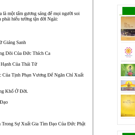
 là một tấm gương sáng để mọi người soi
 phải hiểu tường tận đời Ngài:
hữ Giáng Sanh
òng Dõi Của Ðức Thích Ca
c Hạnh Của Thái Tử
c Của Tịnh Phạn Vương Ðể Ngăn Chí Xuất
ng Khổ Ở Ðời.
m Ðạo
ả Trong Sự Xuất Gia Tìm Ðạo Của Ðức Phật