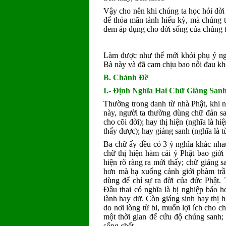
Vậy cho nên khi chúng ta học hỏi đời
để thỏa mãn tánh hiếu kỳ, mà chúng t
đem áp dụng cho đời sống của chúng t
Làm được như thế mới khỏi phụ ý ngu
Bà này và đã cam chịu bao nỗi đau khổ
B. Chánh Ðề
I.- Ðịnh Nghĩa Hai Chữ Giáng San
Thường trong danh từ nhà Phật, khi n
này, người ta thường dùng chữ đản san
cho cõi đời); hay thị hiện (nghĩa là h
thấy được); hay giáng sanh (nghĩa là 
Ba chữ ấy đều có 3 ý nghĩa khác nhau
chữ thị hiện hàm cái ý Phật bao giờ
hiện rõ ràng ra mới thấy; chữ giáng s
hơn mà hạ xuống cảnh giới phàm trầ
dùng để chỉ sự ra đời của đức Phật. T
Ðầu thai có nghĩa là bị nghiệp báo h
lành hay dữ. Còn giáng sinh hay thị h
do nơi lòng từ bi, muốn lợi ích cho c
một thời gian để cứu độ chúng sanh; x
sống chết.