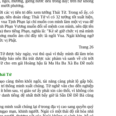
g, ngòi, mương, giếng nước đều trong đầy; trên hư không
ả mười phương.
 các vị tiên tri đến xem tướng Thái Tử. Trong số ấy, có
, tiên đoán rằng: Thái Tử vì có 32 tướng tốt xuất hiện,
 vua Tịnh Phạn lại chỉ muốn con mình làm một vị vua để
Tịnh Phạn Vương muốn đổi số mệnh con mình, nên đặt tên
) theo tiếng Phạn, nghĩa là: "Kẻ sẽ giữ chức vị mà mình
ơng muốn ám chỉ đây tức là ngôi Vua. Ngài không ngờ
ức vị Phật.
Trang 26
ử được bảy ngày, vui thú quá vì thấy mình đã làm tròn
hiệp báo nên Bà trút được xác phàm và sanh về cõi trời
 Tử cho em gái Hoàng hậu là Ma Ha Ba Xà Ba Ðề nuôi
hái Tử
ạo càng thêm khôi ngôi, tài năng càng phát lộ gấp bội.
 trí thông minh xuất chúng. Từ nghề văn cho đến nghiệp
ít hôm sau, vị giáo sư ấy phải xin cáo thối, vì không còn
 danh tiếng đệ nhất thời bấy giờ là Sằn Ðề Ðề Bà cũng
g minh xuất chúng lại ở trong địa vị cao sang quyền quý
 ngạo mạn, khinh người. Ngài có một thái độ rất hòa nhã
ng người, thương vật của Ngài không ai sánh kịp, hễ có