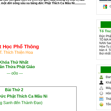
một đời sống sâu xa bằng đức Phật Thích Ca Mâu Ni...............
Tổ Tru
Đức Phậ
TỔ MA H
NAN San
t Học Phổ Thông
Hòa-Tu (
bàn 4. 
T. Thích Thiện Hoa
thứ nhất
Khóa Thứ Nhất
ân Thừa Phật Giáo
--- o0o ---
Đan
Khá
Máy
Bài Thứ 2
Hôm
ức Phật Thích Ca Mâu Ni
Thá
ng Sanh đến Thành Ðạo)
Tổn