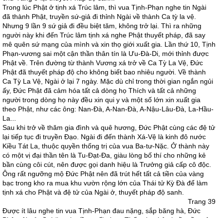
Trong lúc Phật ở tịnh xá Trúc lâm, thì vua Tịnh-Phạn nghe tin Ngài
đã thành Phật, truyền sứ-giả đi thỉnh Ngài về thành Ca tỳ la vệ.
Nhưng 9 lần 9 sứ giả đi đều biệt tăm, không trở lại. Thì ra những
người này khi đến Trúc lâm tịnh xá nghe Phật thuyết pháp, đã say
mê quên sứ mạng của mình và xin thọ giới xuất gia. Lần thứ 10, Tịnh
Phạn-vương sai một cận thần thân tín là Ưu-Ðà-Di, mới thỉnh được
Phật về. Trên đường từ thành Vương xá trở về Ca Tỳ La Vệ, Ðức
Phật đã thuyết pháp độ cho không biết bao nhiêu người. Về thành
Ca Tỳ La Vệ, Ngài ở lại 7 ngày. Mặc dù chỉ trong thời gian ngắn ngủi
ấy, Ðức Phật đã cảm hóa tất cả dòng họ Thích và tất cả những
người trong dòng họ này đều xin qui y và một số lớn xin xuất gia
theo Phật, như các ông: Nan-Ðà, A-Nan-Ðà, A-Nậu-Lâu-Ðà, La-Hầu-
La...
Sau khi trở về thăm gia đình và quê hương, Ðức Phật cùng các đệ tử
lại tiếp tục đi truyền Ðạo. Ngài đi đến thành Xá-Vệ là kinh đô nước
Kiều Tát La, thuộc quyền thống trị của vua Ba-tư-Nặc. Ở thành này
có một vị đại thần tên là Tu-Ðạt-Ða, giàu lòng bố thí cho những kẻ
bần cùng côi cút, nên được gọi danh hiệu là Trưởng giả cấp cô độc.
Ông rất ngưỡng mộ Ðức Phật nên đã trút hết tất cả tiền của vàng
bạc trong kho ra mua khu vườn rộng lớn của Thái tử Kỳ Ðà để làm
tịnh xá cho Phật và đệ tử của Ngài ở, thuyết pháp độ sanh.
Trang 39
Ðược ít lâu nghe tin vua Tịnh-Phạn đau nặng, sắp băng hà, Ðức