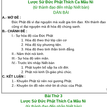
Lược Sử Ðức Phật Thích Ca Mâu Ni
(từ thành đạo đến nhập Niết bàn)
DÀN BÀI
A.- MỞ ĐỀ :
Đức Phật đã vì đại nguyện mà xuất gia tìm đạo. Khi thành đạo
cũng vì đại nguyện mà đi hóa độ chúng sanh.
B.- CHÁNH ĐỀ :
I.- Sự hóa độ của Đức Phật
1. Hóa độ theo thứ lớp căn cơ
2. Hóa độ tùy phương tiện.
3. Hóa độ theo tinh thần bình đẳng.
II.- Năm thời nói kinh.
III.- Sự hóa độ viên mãn.
IV.- Trước khi nhập Niết-bàn
1. Phật tuyên bố sắp lìa cõi đời.
2. Phật nói kinh Di-giáo phú chúc.
C. KẾT LUẬN :
1.- Khuyên Phật tử nên noi gương Phật.
2.- Khuyên tín đồ nên nhớ lời di chúc của Phật.
Bài Thứ 3
Lược Sử Ðức Phật Thích Ca Mâu Ni
(từ thành đạo đến nhập Niết bàn)