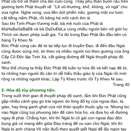
Phật vội trở về thăm cha lần cuối cùng. Thấy phụ thân buồn rầu trên
giường bịnh Phật thuyết về "Lẽ vô-thường, khổ, không, vô ngã" cho
vua nghe. Nghe xong, vua liền dứt phiền não, gương mặt vui tươi,
cất tiếng niệm Phật, rồi băng hà một cách êm ái.
Sau khi Tịnh-Phạn-Vương mất, bà mệ nuôi của Phật là
MaHaBaXàBaÐề và bà DaDuÐàLa cùng nhiều người bên nữ giới họ
Thích xin được phép xuất gia. Từ đó trong Ðạo Phật lần đầu tiên có
hàng Tỳ Kheo Ni.
Ðức Phật cùng các đệ tử lại tiếp tục đi truyền Ðạo, đi đến đâu Ngài
cũng được sùng mộ, tin theo và nhiều người noi theo gương của ông
Cấp Cô Ðộc lập Tịnh Xá, cất giảng đường để Ngài thuyết pháp độ
sanh.
Như thế chúng ta thấy Ðức Phật đã tuần tự hóa độ và kết nạp đệ tử,
từ những hạn người đủ căn trí dễ hiểu thấu giáo lý của Ngài rồi mới
rộng ra những người khác; Lập Tỳ Kheo trước rồi Tỳ Kheo Ni sau.
Trang 40
2- Hóa độ tùy phương tiện.
Trong suốt thời gian đi thuyết pháp độ sanh, lắm khi Ðức Phật cũng
gặp nhiều cảnh gay go trái ngược do lòng đố kỵ của ngoại đạo, tà
giáo, hay lòng ganh ghét của nội thân quyến thuộc gây ra. Nhưng lúc
nào Ngài cũng tuỳ phương tiện để cảm hóa họ, và đưa họ về đường
ngay lẽ phải. Chẳng hạn, khi thì Ngài bị cô gái con ngoại đạo độn
bụng giả có mang dến giữa Ðạo tràng để vu oan cho Ngài; khi thì
Ngài bị anh chàng Vô não đuổi theo quyết giết Ngài để lấy ngón tay