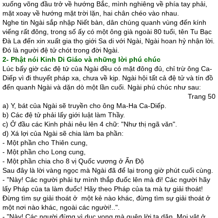
xuống võng đầu trở về hướng Bắc, mình nghiêng về phía tay phải,
mặt xoay về hướng mặt trời lặn, hai chân chéo vào nhau.
Nghe tin Ngài sắp nhập Niết bàn, dân chúng quanh vùng đến kính
viếng rất đông, trong số ấy có một ông già ngoài 80 tuổi, tên Tu Bạc
Ðà La đến xin xuất gia thọ giới Sa di với Ngài, Ngài hoan hỷ nhận lời.
Ðó là người đệ tử chót trong đời Ngài.
2- Phật nói Kinh Di Giáo và những lời phú chúc
Lúc bấy giờ các đệ tử của Ngài đều có mặt đông đủ, chỉ trừ ông Ca-
Diếp vì đi thuyết pháp xa, chưa về kịp. Ngài hội tất cả đệ tử và tín đồ
đến quanh Ngài và dặn dò một lần cuối. Ngài phú chúc như sau:
Trang 50
a) Y, bát của Ngài sẽ truyền cho ông Ma-Ha Ca-Diếp.
b) Các đệ tử phải lấy giới luật làm Thầy.
c) Ở đầu các Kinh phải nêu lên 4 chữ: "Như thị ngã văn".
d) Xá lợi của Ngài sẽ chia làm ba phần:
- Một phần cho Thiên cung,
- Một phần cho Long cung,
- Một phần chia cho 8 vị Quốc vương ở Ấn Ðộ
Sau đây là lời vàng ngọc mà Ngài đã để lại trong giờ phút cuối cùng.
- "Này! Các người phải tự mình thắp đuốc lên mà đi! Các người hãy
lấy Pháp của ta làm đuốc! Hãy theo Pháp của ta mà tự giải thoát!
Ðừng tìm sự giải thoát ở một kẻ nào khác, đừng tìm sự giải thoát ở
một nơi nào khác, ngoài các người!..".
- "Này! Các người đừng vì dục vọng mà quên lời ta dặn. Mọi vật ở