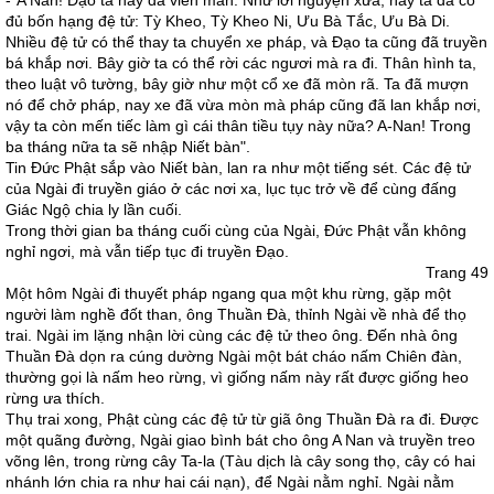
-"A Nan! Ðạo ta nay đã viên mãn. Như lời nguyện xưa, nay ta đã có
đủ bốn hạng đệ tử: Tỳ Kheo, Tỳ Kheo Ni, Ưu Bà Tắc, Ưu Bà Di.
Nhiều đệ tử có thể thay ta chuyển xe pháp, và Ðạo ta cũng đã truyền
bá khắp nơi. Bây giờ ta có thể rời các ngươi mà ra đi. Thân hình ta,
theo luật vô tường, bây giờ như một cổ xe đã mòn rã. Ta đã mượn
nó để chở pháp, nay xe đã vừa mòn mà pháp cũng đã lan khắp nơi,
vậy ta còn mến tiếc làm gì cái thân tiều tụy này nữa? A-Nan! Trong
ba tháng nữa ta sẽ nhập Niết bàn".
Tin Ðức Phật sắp vào Niết bàn, lan ra như một tiếng sét. Các đệ tử
của Ngài đi truyền giáo ở các nơi xa, lục tục trở về để cùng đấng
Giác Ngộ chia ly lần cuối.
Trong thời gian ba tháng cuối cùng của Ngài, Ðức Phật vẫn không
nghỉ ngơi, mà vẫn tiếp tục đi truyền Ðạo.
Trang 49
Một hôm Ngài đi thuyết pháp ngang qua một khu rừng, gặp một
người làm nghề đốt than, ông Thuần Ðà, thỉnh Ngài về nhà để thọ
trai. Ngài im lặng nhận lời cùng các đệ tử theo ông. Ðến nhà ông
Thuần Ðà dọn ra cúng dường Ngài một bát cháo nấm Chiên đàn,
thường gọi là nấm heo rừng, vì giống nấm này rất được giống heo
rừng ưa thích.
Thụ trai xong, Phật cùng các đệ tử từ giã ông Thuần Ðà ra đi. Ðược
một quãng đường, Ngài giao bình bát cho ông A Nan và truyền treo
võng lên, trong rừng cây Ta-la (Tàu dịch là cây song thọ, cây có hai
nhánh lớn chia ra như hai cái nạn), để Ngài nằm nghỉ. Ngài nằm