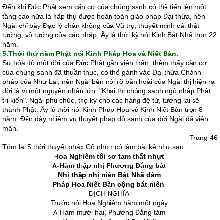
Ðến khi Ðức Phật xem căn cơ của chúng sanh có thể tiến lên một
tầng cao nữa là hấp thụ được hoàn toàn giáo pháp Ðại thừa, nên
Ngài chỉ bày Ðạo lý chân không của Vũ trụ, thuyết minh cái thật
tướng, vô tướng của các pháp. Ấy là thời kỳ nói Kinh Bát Nhã trọn 22
năm.
5.Thời thứ năm Phật nói Kinh Pháp Hoa và Niết Bàn.
Sự hóa độ một đời của Ðức Phật gần viên mãn, thêm thấy căn cơ
của chúng sanh đã thuần thục, có thể gánh vác Ðại thừa Chánh
pháp của Như Lai, nên Ngài bèn nói rõ bản hoài của Ngài thị hiện ra
đời là vì một nguyên nhân lớn: "Khai thị chúng sanh ngộ nhập Phật
tri kiến". Ngài phú chúc, thọ ký cho các hàng đệ tử, tương lai sẽ
thành Phật. Ấy là thời nói Kinh Pháp Hoa và Kinh Niết Bàn trọn 8
năm. Ðến đây nhiệm vụ thuyết pháp độ sanh của đời Ngài đã viên
mãn.
Trang 46
Tóm lại 5 thời thuyết pháp Cổ nhơn có làm bài kệ như sau:
Hoa Nghiêm tối sơ tam thất nhựt
A-Hàm thập nhị Phương Ðẳng bát
Nhị thập nhị niên Bát Nhã đàm
Pháp Hoa Niết Bàn cộng bát niên.
DỊCH NGHĨA
Trước nói Hoa Nghiêm hăm mốt ngày
A-Hàm mười hai, Phương Ðẳng tám