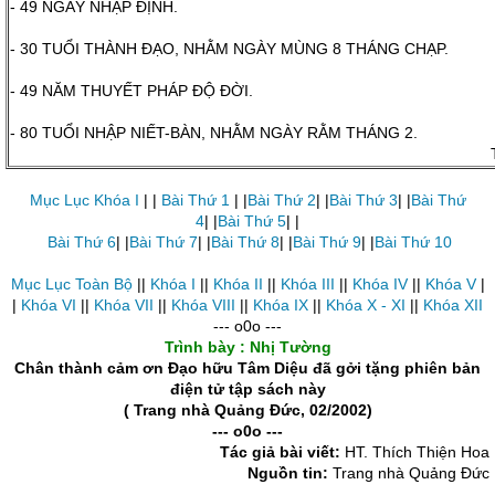
- 49 NGÀY NHẬP ĐỊNH.
- 30 TUỔI THÀNH ĐẠO, NHẰM NGÀY MÙNG 8 THÁNG CHẠP.
- 49 NĂM THUYẾT PHÁP ĐỘ ĐỜI.
- 80 TUỔI NHẬP NIẾT-BÀN, NHẰM NGÀY RẰM THÁNG 2.
Mục Lục Khóa I
| |
Bài Thứ 1
| |
Bài Thứ 2
| |
Bài Thứ 3
| |
Bài Thứ
4
| |
Bài Thứ 5
| |
Bài Thứ 6
| |
Bài Thứ 7
| |
Bài Thứ 8
| |
Bài Thứ 9
| |
Bài Thứ 10
Mục Lục Toàn Bộ
||
Khóa I
||
Khóa II
||
Khóa III
||
Khóa IV
||
Khóa V
|
|
Khóa VI
||
Khóa VII
||
Khóa VIII
||
Khóa IX
||
Khóa X - XI
||
Khóa XII
--- o0o ---
Trình bày : Nhị Tường
Chân thành cảm ơn Đạo hữu Tâm Diệu đã gởi tặng phiên bản
điện tử tập sách này
( Trang nhà Quảng Đức, 02/2002)
--- o0o ---
Tác giả bài viết:
HT. Thích Thiện Hoa
Nguồn tin:
Trang nhà Quảng Đức