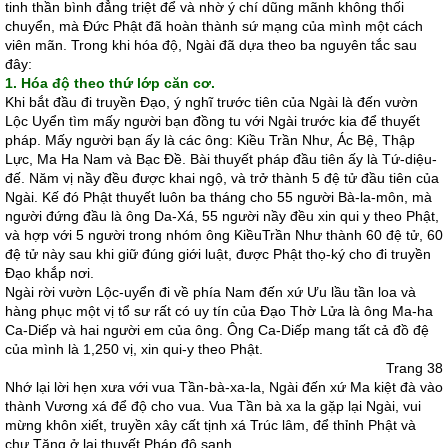
tinh thần bình đẳng triệt để và nhờ ý chí dũng mãnh không thối
chuyển, mà Ðức Phật đã hoàn thành sứ mạng của mình một cách
viên mãn. Trong khi hóa độ, Ngài đã dựa theo ba nguyên tắc sau
đây:
1. Hóa độ theo thứ lớp căn cơ.
Khi bắt đầu đi truyền Ðạo, ý nghĩ trước tiên của Ngài là đến vườn
Lộc Uyển tìm mấy người bạn đồng tu với Ngài trước kia để thuyết
pháp. Mấy người bạn ấy là các ông: Kiều Trần Như, Ác Bệ, Thập
Lực, Ma Ha Nam và Bạc Ðề. Bài thuyết pháp đầu tiên ấy là Tứ-diệu-
đế. Năm vị nầy đều được khai ngộ, và trở thành 5 đệ tử đầu tiên của
Ngài. Kế đó Phật thuyết luôn ba tháng cho 55 người Bà-la-môn, mà
người đứng đầu là ông Da-Xá, 55 người nầy đều xin qui y theo Phật,
và hợp với 5 người trong nhóm ông KiềuTrần Như thành 60 đệ tử, 60
đệ tử này sau khi giữ đúng giới luật, được Phật thọ-ký cho đi truyền
Ðạo khắp nơi.
Ngài rời vườn Lộc-uyển đi về phía Nam đến xứ Ưu lầu tần loa và
hàng phục một vị tổ sư rất có uy tín của Ðạo Thờ Lửa là ông Ma-ha
Ca-Diếp và hai người em của ông. Ông Ca-Diếp mang tất cả đồ đệ
của mình là 1,250 vị, xin qui-y theo Phật.
Trang 38
Nhớ lại lời hẹn xưa với vua Tần-bà-xa-la, Ngài đến xứ Ma kiệt đà vào
thành Vương xá để độ cho vua. Vua Tần bà xa la gặp lại Ngài, vui
mừng khôn xiết, truyền xây cất tịnh xá Trúc lâm, để thỉnh Phật và
chư Tăng ở lại thuyết Pháp độ sanh.