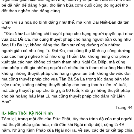
bé đã nắn để dâng Ngài, thọ lãnh bữa cơm cuối cùng do người thợ
đốt than nghèo nàn dâng cúng.
Chính vì sự hóa độ bình đẳng như thế, mà kinh Ðại Niết-Bàn đã tán
thán:
- "Ðức Như Lai không chỉ thuyết pháp cho hạng người quyền quí như
vua Bạc Ðề Ca, mà cũng thuyết pháp cho hạng người bần cùng như
ông Ưu Ba Ly; không riêng thọ lãnh sự cúng dường của những
người giàu có như ông Tu Ðạt Ða, mà cũng thọ lãnh sự cúng dường
của các hạng nghèo khổ như ông Thuần Ðà; không riêng cho phép
xuất gia các hạn không có tánh tham như Ngài Ca Diếp, mà cũng
cho phép xuất gia những người có nhiều tánh tham như ông Nan Ðà;
không những thuyết pháp cho hạng người an tịnh không dự việc đời,
mà cũng thuyết pháp cho vua Tần Bà Sa La trong lúc đang bận rộn
việc nước; không những thuyết pháp cho hạng thanh niên trẻ tuổi,
mà cũng thuyết pháp cho ông già 80 tuổi; không những thuyết pháp
cho bà hoàng hậu Mạt Lĩ, mà cũng thuyết pháp cho dâm nữ Liên
Hoa".
Trang 44
II.- Năm Thời Kỳ Nói Kinh
Tóm lại, trong một đời của Ðức Phật, tùy theo trình độ của mọi người
mà thuyết pháp giáo hóa, mãi đến khi Ngài nhập diệt, cộng là 49
năm. Những Kinh Pháp của Ngài nói ra, về sau các đệ tử kết tập chia