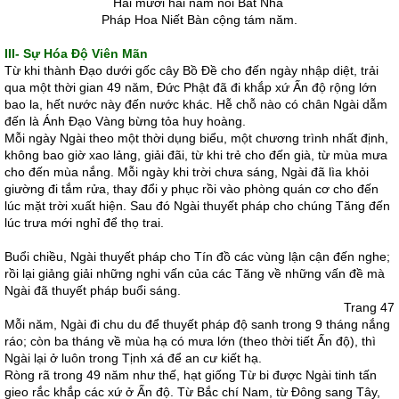
Hai mươi hai năm nói Bát Nhã
Pháp Hoa Niết Bàn cộng tám năm.
III- Sự Hóa Ðộ Viên Mãn
Từ khi thành Ðạo dưới gốc cây Bồ Ðề cho đến ngày nhập diệt, trải
qua một thời gian 49 năm, Ðức Phật đã đi khắp xứ Ấn độ rộng lớn
bao la, hết nước này đến nước khác. Hễ chỗ nào có chân Ngài dẫm
đến là Ánh Ðạo Vàng bừng tỏa huy hoàng.
Mỗi ngày Ngài theo một thời dụng biểu, một chương trình nhất định,
không bao giờ xao lảng, giải đãi, từ khi trẻ cho đến già, từ mùa mưa
cho đến mùa nắng. Mỗi ngày khi trời chưa sáng, Ngài đã lìa khỏi
giường đi tắm rửa, thay đổi y phục rồi vào phòng quán cơ cho đến
lúc mặt trời xuất hiện. Sau đó Ngài thuyết pháp cho chúng Tăng đến
lúc trưa mới nghỉ để thọ trai.
Buổi chiều, Ngài thuyết pháp cho Tín đồ các vùng lận cận đến nghe;
rồi lại giảng giải những nghi vấn của các Tăng về những vấn đề mà
Ngài đã thuyết pháp buổi sáng.
Trang 47
Mỗi năm, Ngài đi chu du để thuyết pháp độ sanh trong 9 tháng nắng
ráo; còn ba tháng về mùa hạ có mưa lớn (theo thời tiết Ấn độ), thì
Ngài lại ở luôn trong Tịnh xá để an cư kiết hạ.
Ròng rã trong 49 năm như thế, hạt giống Từ bi được Ngài tinh tấn
gieo rắc khắp các xứ ở Ấn độ. Từ Bắc chí Nam, từ Ðông sang Tây,