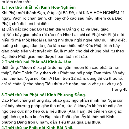
ra làm năm thời:
1.Thời thứ nhất nói Kinh Hoa-Nghiêm
Khi Phật mới thành Ðạo, ở tại cội Bồ Ðề, nói KINH HOA NGHIÊM 21
ngày. Vạch rõ chân tánh, chỉ bày chỗ cao sâu mầu nhiệm của Ðạo
Phật, chủ đích có hai điều:
a) Dẫn dắt các bậc Bồ tát lên địa vị Ðẳng giác và Diệu giác.
b) Nêu bày giáo pháp rốt ráo của Như Lai, chỉ có Phật với Phật mới
hiểu rõ mà thôi; Ngoài ra hàng nhị thừa ngồi nghe như đui, như điếc,
huống chi ngoại đạo,tà giáo làm sao hiểu nổi! Ðức Phật trình bày
giáo pháp siêu việt tuyệt vời ấy, là muốn cho đại chúng phải tu theo
Ðại thừa Phật giáo mới được hoàn toàn rốt ráo.
2.Thời thứ hai Phật nói Kinh A-Hàm
Biết rằng: "Muốn đi xa phải do nơi gần, muốn lên cao phải từ nơi
thấp", Ðức Thích Ca y theo chư Phật mà nói pháp Tam thừa. Vì vậy
thời thứ hai, Ngài nói Kinh A Hàm trọn 12 năm, dùng thí dụ thực tế,
chỉ rõ chân lý cho hàng Tiểu thừa dễ nhận, mà lo về tự tu và tự độ.
Trang 45
3.Thời thứ ba Phật nói Kinh Phương Ðẳng.
Ðạo Phật chẳng những dạy pháp giác ngộ phần mình mà Ngài còn
chỉ bày phương pháp giác tha nữa, tức là khuyến khích từ cái giác
ngộ tiêu cực nhỏ hẹp của Tiểu thừa (A la Hán), để tiến lên cái giác
ngộ tích cực bao la của Ðại thừa Phật giáo. Ấy là thời nói Kinh
phương Ðẳng trọn 8 năm, dẫn Tiểu thừa qua Ðại thừa.
4.Thời thứ tư Phật nói Kinh Bát Nhã.