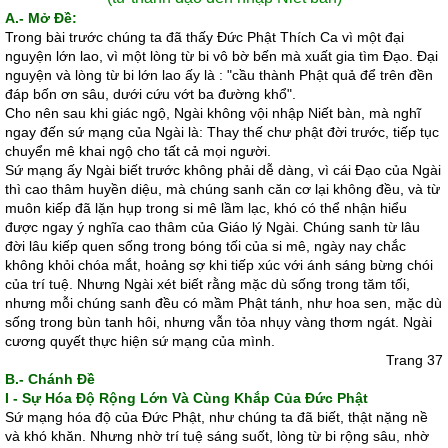
A.- Mở Ðề:
Trong bài trước chúng ta đã thấy Ðức Phật Thích Ca vì một đại
nguyện lớn lao, vì một lòng từ bi vô bờ bến mà xuất gia tìm Ðạo. Ðại
nguyện và lòng từ bi lớn lao ấy là : "cầu thành Phật quả để trên đền
đáp bốn ơn sâu, dưới cứu vớt ba đường khổ".
Cho nên sau khi giác ngộ, Ngài không vội nhập Niết bàn, mà nghĩ
ngay đến sứ mạng của Ngài là: Thay thế chư phật đời trước, tiếp tục
chuyển mê khai ngộ cho tất cả mọi người.
Sứ mạng ấy Ngài biết trước không phải dễ dàng, vì cái Ðạo của Ngài
thì cao thâm huyền diệu, mà chúng sanh căn cơ lại không đều, và từ
muôn kiếp đã lặn hụp trong si mê lầm lạc, khó có thể nhận hiểu
được ngay ý nghĩa cao thâm của Giáo lý Ngài. Chúng sanh từ lâu
đời lâu kiếp quen sống trong bóng tối của si mê, ngày nay chắc
không khỏi chóa mắt, hoảng sợ khi tiếp xúc với ánh sáng bừng chói
của trí tuệ. Nhưng Ngài xét biết rằng mặc dù sống trong tăm tối,
nhưng mỗi chúng sanh đều có mầm Phật tánh, như hoa sen, mặc dù
sống trong bùn tanh hôi, nhưng vẫn tỏa nhụy vàng thơm ngát. Ngài
cương quyết thực hiện sứ mạng của mình.
Trang 37
B.- Chánh Ðề
I - Sự Hóa Ðộ Rộng Lớn Và Cùng Khắp Của Ðức Phật
Sứ mạng hóa độ của Ðức Phật, như chúng ta đã biết, thật nặng nề
và khó khăn. Nhưng nhờ trí tuệ sáng suốt, lòng từ bi rộng sâu, nhờ