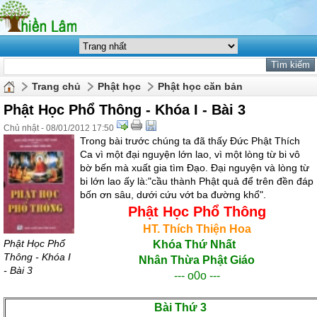
Trang chủ
Phật học
Phật học căn bản
Phật Học Phổ Thông - Khóa I - Bài 3
Chủ nhật - 08/01/2012 17:50
Trong bài trước chúng ta đã thấy Ðức Phật Thích
Ca vì một đại nguyện lớn lao, vì một lòng từ bi vô
bờ bến mà xuất gia tìm Ðạo. Ðại nguyện và lòng từ
bi lớn lao ấy là:"cầu thành Phật quả để trên đền đáp
bốn ơn sâu, dưới cứu vớt ba đường khổ".
Phật Học Phổ Thông
HT. Thích Thiện Hoa
Phật Học Phổ
Khóa Thứ Nhất
Thông - Khóa I
Nhân Thừa Phật Giáo
- Bài 3
--- o0o ---
Bài Thứ 3