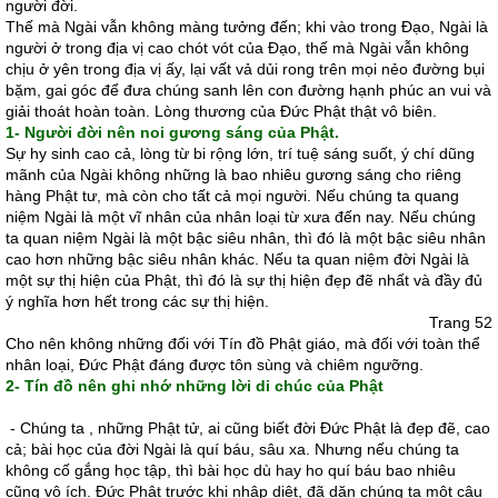
người đời.
Thế mà Ngài vẫn không màng tưởng đến; khi vào trong Ðạo, Ngài là
người ở trong địa vị cao chót vót của Ðạo, thế mà Ngài vẫn không
chịu ở yên trong địa vị ấy, lại vất vả dủi rong trên mọi nẻo đường bụi
bặm, gai góc để đưa chúng sanh lên con đường hạnh phúc an vui và
giải thoát hoàn toàn. Lòng thương của Ðức Phật thật vô biên.
1- Người đời nên noi gương sáng của Phật.
Sự hy sinh cao cả, lòng từ bi rộng lớn, trí tuệ sáng suốt, ý chí dũng
mãnh của Ngài không những là bao nhiêu gương sáng cho riêng
hàng Phật tư, mà còn cho tất cả mọi người. Nếu chúng ta quang
niệm Ngài là một vĩ nhân của nhân loại từ xưa đến nay. Nếu chúng
ta quan niệm Ngài là một bậc siêu nhân, thì đó là một bậc siêu nhân
cao hơn những bậc siêu nhân khác. Nếu ta quan niệm đời Ngài là
một sự thị hiện của Phật, thì đó là sự thị hiện đẹp đẽ nhất và đầy đủ
ý nghĩa hơn hết trong các sự thị hiện.
Trang 52
Cho nên không những đối với Tín đồ Phật giáo, mà đối với toàn thể
nhân loại, Ðức Phật đáng được tôn sùng và chiêm ngưỡng.
2- Tín đồ nên ghi nhớ những lời di chúc của Phật
- Chúng ta , những Phật tử, ai cũng biết đời Ðức Phật là đẹp đẽ, cao
cả; bài học của đời Ngài là quí báu, sâu xa. Nhưng nếu chúng ta
không cố gắng học tập, thì bài học dù hay ho quí báu bao nhiêu
cũng vô ích. Ðức Phật trước khi nhập diệt, đã dặn chúng ta một câu