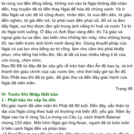
từ rừng núi đến đồng bằng, không nơi nào là Ngài không đặt chân
đến, hay truyền đệ tử đến thay Ngài để hóa độ chúng sanh. Và ở
đâu Ngài và các đệ tử cũng được, nhân dân, từ vua đến dân, từ giàu
đến nghèo, từ già đến trẻ, từ phái nam đến phái nữ, đổ xô ra đón
tiếp Ngài, vui thú đươc tắm gội trong ánh nắng trí huệ và nước Từ bi
do Ngài tưới xuống. Ở đâu có Ánh Ðạo vàng đến, thì Tà giáo và
ngoại giáo lui xa dần, tan biến như những làn mây, như những bóng
tối, tan biến trước ánh bình minh đang lên. Giọng thuyết pháp của
Ngài có oai lực như tiếng sư tử rống, làm cho cầm thú phải khiếp
phục, như tiếng hải triều lên, lấn át tất cả bao nhiêu tiếng tỉ tê của
côn trùng, chim chóc.
Ðạo Bồ Ðề từ đây đã ăn sâu gốc rễ trên bán đảo Ấn độ bao la, và trở
thành tôn giáo chính của các nước lớn, nhỏ thời bấy giờ tại Ấn độ.
Ðức Phật sau khi đã tự giác, đã giác tha và đến đây giác hạnh của
Ngài đã viên mãn.
Trang 48
IV- Trước Khi Nhập Niết bàn
1 - Phật báo tin sắp lìa đời.
Khi giác hạnh đã viên mãn thì Phật đã 80 tuổi. Ðến đây, sắc thân tứ
đại của Ngài cũng theo luật vô thường mà biến đổi, yếu già. Năm ấy
Ngài vào hạ ở rừng Sa La trong xứ Câu Ly, cách thành Balanại
chừng 120 dặm. Một hôm Ngài gọi ông Anan, người đệ tử luôn luôn
ở bên cạnh Ngài đến và phán bảo: