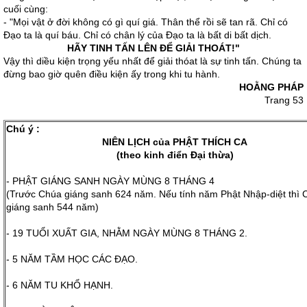
cuối cùng:
- "Mọi vật ở đời không có gì quí giá. Thân thể rồi sẽ tan rã. Chỉ có
Ðạo ta là quí báu. Chỉ có chân lý của Ðạo ta là bất di bất dịch.
HÃY TINH TẤN LÊN ÐỂ GIẢI THOÁT!"
Vậy thì diều kiện trọng yếu nhất để giải thóat là sự tinh tấn. Chúng ta
đừng bao giờ quên điều kiện ấy trong khi tu hành.
HOẰNG PHÁP
Trang 53
Chú ý :
NIÊN LỊCH của PHẬT THÍCH CA
(theo kinh điển Đại thừa)
- PHẬT GIÁNG SANH NGÀY MÙNG 8 THÁNG 4
(Trước Chúa giáng sanh 624 năm. Nếu tính năm Phật Nhập-diệt thì 
giáng sanh 544 năm)
- 19 TUỔI XUẤT GIA, NHẰM NGÀY MÙNG 8 THÁNG 2.
- 5 NĂM TẦM HỌC CÁC ĐẠO.
- 6 NĂM TU KHỔ HẠNH.