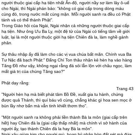
người thuộc giai cấp hạ tiện nhất Ấn-độ, người nầy sợ làm lây ô-uế
cho Ngài, thì Ngài phán bảo: "không có giai cấp trong dòng máu
cùng đỏ, trong nước mắt cùng mặn. Mỗi người sanh ra đều có Phật
tánh và có thể thành Phật".
Trong Giáo hội của Ngài, Ngài nhận cả những người thuộc giai cấp
hạ tiện. Như ông Ưu Ba Ly, một đệ tử của Ngài có tiếng tăm về giới
luật, lại là một người thuộc giới hạ tiện Chiên đà la, làm nghề gánh
phân.
Sự thâu nhập ấy đã làm cho các vị vua chúa bất mãn. Chính vua Ba
Tư Nặc đã bạch Phật:" Ðấng Chí Ton thâu nhận kẻ hèn hạ vào hàng
Tăng Ðồ như vậy, không ngại rằng đá sỏi lẫn lộn với châu ngọc, làm
mất giá trị của chúng Tăng sao?"
Phật dạy rằng:
Trang 43
"Người hèn hạ mà biết phát tâm Bồ Ðề, xuất gia tu hành, chứng
được quả Thánh, thì quí báu vô cùng, chẳng khác gì hoa sen mọc ở
bùn lầy nhơ bẩn mà vẫn tinh khiết thơm tho".
"Một người sanh ra không phải liền thành Bà la môn (giai cấp trên
hết) hay Chiên đà la (giai cấp thấp nhất) mà chính vì sở hành của
người ấy, tạo thành Chiên đà la hay Bà la môn".
Ngài xâu giùm kim cho người mù, hoan hỷ nhận hòn đất sét mà đứa