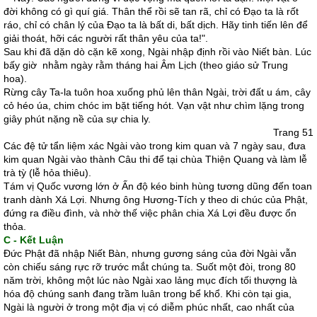
đời không có gì quí giá. Thân thể rồi sẽ tan rã, chỉ có Đạo ta là rốt
ráo, chỉ có chân lý của Ðạo ta là bất di, bất dịch. Hãy tinh tiến lên để
giải thoát, hỡi các người rất thân yêu của ta!".
Sau khi đã dặn dò cặn kẽ xong, Ngài nhập định rồi vào Niết bàn. Lúc
bấy giờ nhằm ngày rằm tháng hai Âm Lịch (theo giáo sử Trung
hoa).
Rừng cây Ta-la tuôn hoa xuống phủ lên thân Ngài, trời đất u ám, cây
cỏ héo úa, chim chóc im bặt tiếng hót. Vạn vật như chìm lặng trong
giây phút nặng nề của sự chia ly.
Trang 51
Các đệ tử tẩn liệm xác Ngài vào trong kim quan và 7 ngày sau, đưa
kim quan Ngài vào thành Câu thi để tại chùa Thiện Quang và làm lễ
trà tỳ (lễ hỏa thiêu).
Tám vị Quốc vương lớn ở Ấn độ kéo binh hùng tương dũng đến toan
tranh dành Xá Lợi. Nhưng ông Hương-Tích y theo di chúc của Phật,
đứng ra điều đình, và nhờ thế việc phân chia Xá Lợi đều được ổn
thỏa.
C - Kết Luận
Ðức Phật đã nhập Niết Bàn, nhưng gương sáng của đời Ngài vẫn
còn chiếu sáng rực rỡ trước mắt chúng ta. Suốt một đòi, trong 80
năm trời, không một lúc nào Ngài xao lảng mục đích tối thượng là
hóa độ chúng sanh đang trầm luân trong bể khổ. Khi còn tại gia,
Ngài là người ở trong một địa vị có diễm phúc nhất, cao nhất của