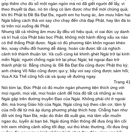
góp thêm cho đủ số một ngàn ngón mà nó đã giết người để lấy, vì
theo thuyết tà đạo, nó tin rằng có làm được như thế mới chứng quả;
khi thì Phật bị Ðề Bà Ðạt Ða, người em họ hung ác, âm mưu hãm hại
Ngài bằng cách thả voi say cho chạy đến chà đạp Phật, hay lăn đá to
từ trên núi xuống đè Phật.
Nhưng tất cả những âm mưu ấy đều vô hiệu quả, vì oai đức uy danh
và trí huệ của Phật bảo bọc Phật, không một hành động xấu xa nào
có thể thắng Phật được. Ngài có đủ phương tiện khôn ngoan khéo
léo, xoay chiều đổi hương dễ dàng, hoán cải được tất cả nghịch
cảnh trở thành thuận lợi. Và cuối cùng kẻ khinh ghét Ngài trở lại kính
mến Ngài; người chống ngài trở lại phục Ngài; kẻ ngoại đạo trở
thành phật tử. Bằng chứng là: Ðề Bà Ðạt Ða cũng được Phật thọ ký;
anh chàng Vô Não cũng được qui y; bầy voi say cũng được sám hối;
Vua A Xà Thế cũng hối cải và quay về đường ngay.
Trang 41
Nói tóm lại, Ðức Phật có đủ muôn ngàn phương tiện thích ứng với
mọi người, mọi vật, mọi hoàn cảnh để hóa độ tất cả những ai mà
Ngài gặp trên đường truyền Ðạo của Ngài. Không phải chỉ ở ngoài
đời, mà trong Giáo hội của Ngài, Ngài cũng tuỳ theo căn cơ, tâm lý
của mỗi đệ tử mà áp dụng phương pháp thích hợp. Chẳng hạn như
đối với ông Nan Ðà, mặc dù thân đã xuất gia, mà tâm vẫn muốn
ngao du, luyến ái bạn bè, Ngài dùng thần thông để đưa ông lên cõi
trời xem những cảnh sống tốt đẹp, vui thú khác thường, rồi đưa ông