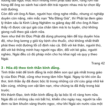
xuống địa ngục mục kích những hình phạt đau đớn, rùng rợn hãi
hùng để ông so sánh hai cảnh đời trái ngược nhau mà tự chọn lấy
một đường.
Còn đối với ông A-Nan, người học rộng nghe nhiều, nhưng vì nghiệp
duyên còn nặng, nên mắc nạn "Ma Ðăng Già", thì Phật lại đem giáo
lý thâm sâu là Kinh Lăng-Nghiêm ra giảng dạy để cho ông A-Nan
thấy rõ được cái quí giá của chân tâm mà lo tu luyện, chứ không
giong ruổi theo giả cảnh nữa.
Xem như thế thì Ðức Phật đã dùng phương tiện để tùy duyên hóa
độ, như ông lương y giỏi tùy bịnh cho thuốc, chứ không nhất thiết
phải theo một đường lối cố định nào cả. Ðối với kẻ thân, người thù,
đối với kẻ thông minh hay người ngu độn, đối với kẻ giàu, người
nghèo, Ngài đều có đủ pháp môn cho họ khai ngộ và quy y theo
Ngài.
Trang 42
3 - Hóa độ theo tinh thần bình đẳng.
Tinh thần triệt để bình đẳng là một điểm son quí giá nhất trong giáo
lý của Ðức Phật, cũng như trong tâm hồn Ngài. Ngay từ khi còn ấu
thơ, tinh thần ấy đã được bộc lộ trong những cử chỉ cứu giúp nhữ kẻ
bần cùng, những con vật lâm nạn, như chúng ta đã thấy trong bài
trước.
Khi thành Ðạo, tinh thần bình đẳng ấy lại bộc lộ rõ ràng hơn nữa.
Ngài đã có những câu nói bất hủ, khiến cho ngày nay, người ta vẫn
đem ra làm khuôn vàng thước ngọc, như khi Ngài xin nước của một