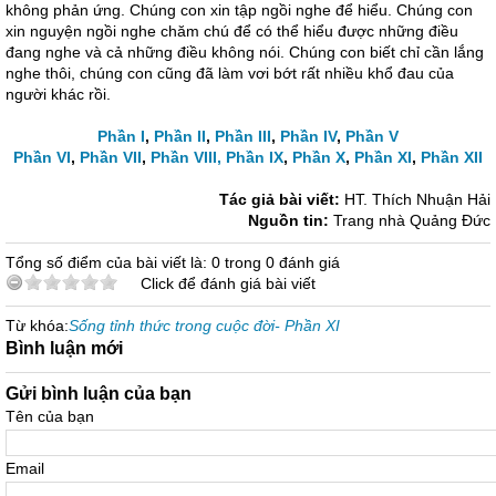
không phản ứng. Chúng con xin tập ngồi nghe để hiểu. Chúng con
xin nguyện ngồi nghe chăm chú để có thể hiểu được những điều
đang nghe và cả những điều không nói. Chúng con biết chỉ cần lắng
nghe thôi, chúng con cũng đã làm vơi bớt rất nhiều khổ đau của
người khác rồi.
Phần I
,
Phần II
,
Phần III
,
Phần IV
,
Phần V
Phần VI
,
Phần VII
,
Phần VIII,
Phần IX
,
Phần X
,
Phần XI
,
Phần XII
Tác giả bài viết:
HT. Thích Nhuận Hải
Nguồn tin:
Trang nhà Quảng Đức
Tổng số điểm của bài viết là: 0 trong 0 đánh giá
Click để đánh giá bài viết
Từ khóa:
Sống tỉnh thức trong cuộc đời- Phần XI
Bình luận mới
Gửi bình luận của bạn
Tên của bạn
Email