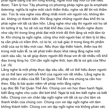
phải nghe bằng trái tim rỗng không, nghe như vậy mới có thể hiểu
được. Tâm lý học Tây phương có phương pháp nghe gọi là
emphatic
listening
, nghĩa là nghe một cách thẩm thấu, nghe và để lời nói thấm
vào. Tức là vừa nghe vừa đồng nhất mình với người nói, không lên
án, không có thành kiến. Khi lắng nghe những người đau khổ thì ta
phải nghe với tất cả tâm hồn. Lắng nghe như vậy thì người nói họ sẽ
tin tưởng ở ta, họ sẽ nói sự thật khổ đau của họ. Muốn nghe được
như vậy thì trong lòng phải đạt một trình độ tĩnh lặng và một tâm từ
bi. Khi chúng ta ngồi nghe, cũng như một người bác sĩ tâm lý trị liệu,
ta cần phải có trầm tĩnh, có từ bi, có tuệ giác ở trong lòng thì phẩm
chất của sự trị liệu mới cao. Nếu thực tập thiền hành, thiền tọa thì
trong một tuần lễ, ta sẽ phát triển được khả năng lắng nghe một
cách sâu sắc, ta sẽ giúp được người đối thoại vơi đi rất nhiều nỗi khổ
đau trong lòng họ. Chỉ cần ngồi nghe thôi, bạn đã là sứ giả của Như
Lai rồi.
Lắng nghe là một phép thực tập sâu sắc, để có thể hiểu được người
và có thể làm vơi bớt nỗi khổ của người nói rất nhiều. Lắng nghe là
pháp môn vi diệu của Bồ Tát Quán Thế Âm mà chúng ta cần học
theo. Đây là bài quán niệm về pháp môn lắng nghe:
Lạy đức Bồ Tát Quán Thế Âm. Chúng con xin học theo hạnh Ngài,
biết lắng nghe cho cuộc đời bớt khổ. Ngài là trái tim biết nghe và biết
hiểu. Chúng con xin chân tập ngồi nghe với tất cả sự chú tâm và
thành khẩn của chúng con. Chúng con xin tập ngồi nghe với tâm
không thành kiến. Chúng con xin tập ngồi nghe mà không phán xét,