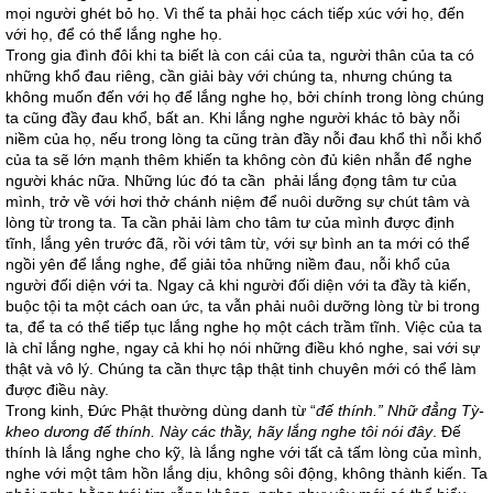
mọi người ghét bỏ họ. Vì thế ta phải học cách tiếp xúc với họ, đến
với họ, để có thể lắng nghe họ.
Trong gia đình đôi khi ta biết là con cái của ta, người thân của ta có
những khổ đau riêng, cần giải bày với chúng ta, nhưng chúng ta
không muốn đến với họ để lắng nghe họ, bởi chính trong lòng chúng
ta cũng đầy đau khổ, bất an. Khi lắng nghe người khác tỏ bày nỗi
niềm của họ, nếu trong lòng ta cũng tràn đầy nỗi đau khổ thì nỗi khổ
của ta sẽ lớn mạnh thêm khiến ta không còn đủ kiên nhẫn để nghe
người khác nữa. Những lúc đó ta cần phải lắng đọng tâm tư của
mình, trở về với hơi thở chánh niệm để nuôi dưỡng sự chút tâm và
lòng từ trong ta. Ta cần phải làm cho tâm tư của mình được định
tĩnh, lắng yên trước đã, rồi với tâm từ, với sự bình an ta mới có thể
ngồi yên để lắng nghe, để giải tỏa những niềm đau, nỗi khổ của
người đối diện với ta. Ngay cả khi người đối diện với ta đầy tà kiến,
buộc tội ta một cách oan ức, ta vẫn phải nuôi dưỡng lòng từ bi trong
ta, để ta có thể tiếp tục lắng nghe họ một cách trầm tĩnh. Việc của ta
là chỉ lắng nghe, ngay cả khi họ nói những điều khó nghe, sai với sự
thật và vô lý. Chúng ta cần thực tập thật tinh chuyên mới có thể làm
được điều này.
Trong kinh, Đức Phật thường dùng danh từ “
đế thính.” Nhữ đẳng Tỳ-
kheo dương đế thính. Này các thầy, hãy lắng nghe tôi nói đây
. Đế
thính là lắng nghe cho kỹ, là lắng nghe với tất cả tấm lòng của mình,
nghe với một tâm hồn lắng dịu, không sôi động, không thành kiến. Ta