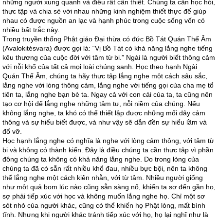
những người xung quanh và điều rất cần thiết. Chúng ta cần học hỏi,
thực tập và chia sẻ với nhau những kinh nghiệm thiết thực để giúp
nhau có được nguồn an lạc và hạnh phúc trong cuộc sống vốn có
nhiều bất trắc này.
Trong truyền thống Phật giáo Đại thừa có đức Bồ Tát Quán Thế Âm
(Avalokitésvara) được gọi là: “Vị Bồ Tát có khả năng lắng nghe tiếng
kêu thương của cuộc đời với tâm từ bi.” Ngài là người biết thông cảm
với nỗi khổ của tất cả mọi loài chúng sanh. Học theo hạnh Ngài
Quán Thế Âm, chúng ta hãy thực tập lắng nghe một cách sâu sắc,
lắng nghe với lòng thông cảm, lắng nghe với tiếng gọi của cha mẹ tổ
tiên ta, lắng nghe bạn bè ta. Ngay cả với con cái của ta, ta cũng nên
tạo cơ hội để lắng nghe những tâm tư, nỗi niềm của chúng. Nếu
không lắng nghe, ta khó có thể thiết lập được những mối dây cảm
thông và sự hiểu biết được, và như vậy sẽ dẫn đền sự hiểu lầm và
đổ vỡ.
Học hạnh lắng nghe có nghĩa là nghe với lòng cảm thông, với tâm từ
bi và không có thành kiến. Đây là điều chúng ta cần thực tập vì phần
đông chúng ta không có khả năng lắng nghe. Do trong lòng của
chúng ta đã có sẵn rất nhiều khổ đau, nhiều bực bội, nên ta không
thể lắng nghe một cách kiên nhẫn, với từ tâm. Nhiều người giống
như một quả bom lúc nào cũng sẵn sàng nổ, khiến ta sợ đến gần họ,
sợ phải tiếp xúc với học và không muốn lắng nghe họ. Chỉ một sơ
sót nhỏ của người khác, cũng có thể khiến họ Phật lòng, mất bình
tĩnh. Nhưng khi người khác tránh tiếp xúc với họ, họ lại nghĩ như là