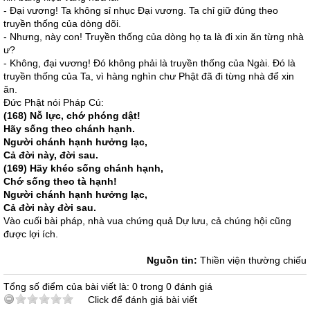
- Ðại vương! Ta không sỉ nhục Ðại vương. Ta chỉ giữ đúng theo
truyền thống của dòng dõi.
- Nhưng, này con! Truyền thống của dòng họ ta là đi xin ăn từng nhà
ư?
- Không, đại vương! Ðó không phải là truyền thống của Ngài. Ðó là
truyền thống của Ta, vì hàng nghìn chư Phật đã đi từng nhà để xin
ăn.
Ðức Phật nói Pháp Cú:
(168) Nỗ lực, chớ phóng dật!
Hãy sống theo chánh hạnh.
Người chánh hạnh hưởng lạc,
Cả đời này, đời sau.
(169) Hãy khéo sống chánh hạnh,
Chớ sống theo tà hạnh!
Người chánh hạnh hưởng lạc,
Cả đời này đời sau.
Vào cuối bài pháp, nhà vua chứng quả Dự lưu, cả chúng hội cũng
được lợi ích.
Nguồn tin:
Thiền viện thường chiếu
Tổng số điểm của bài viết là: 0 trong 0 đánh giá
Click để đánh giá bài viết