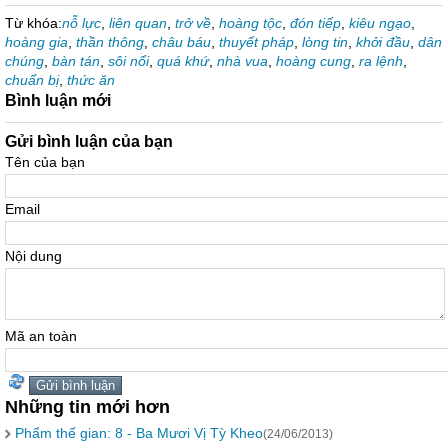
Từ khóa:
nỗ lực
,
liên quan
,
trở về
,
hoàng tộc
,
đón tiếp
,
kiêu ngạo
,
hoàng gia
,
thần thông
,
châu báu
,
thuyết pháp
,
lòng tin
,
khởi đầu
,
dân
chúng
,
bàn tán
,
sôi nổi
,
quá khứ
,
nhà vua
,
hoàng cung
,
ra lệnh
,
chuẩn bị
,
thức ăn
Bình luận mới
Gửi bình luận của bạn
Tên của bạn
Email
Nội dung
Mã an toàn
Những tin mới hơn
Phẩm thế gian: 8 - Ba Mươi Vị Tỳ Kheo
(24/06/2013)