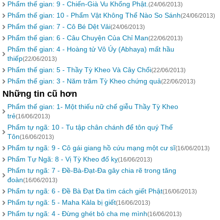
Phẩm thế gian: 9 - Chiến-Già Vu Khống Phật.
(24/06/2013)
Phẩm thế gian: 10 - Phẩm Vật Không Thể Nào So Sánh
(24/06/2013)
Phẩm thế gian: 7 - Cô Bé Dệt Vải
(24/06/2013)
Phẩm thế gian: 6 - Câu Chuyện Của Chỉ Man
(22/06/2013)
Phẩm thế gian: 4 - Hoàng tử Vô Úy (Abhaya) mất hầu
thiếp
(22/06/2013)
Phẩm thế gian: 5 - Thầy Tỳ Kheo Và Cây Chổi
(22/06/2013)
Phẩm thế gian: 3 - Năm trăm Tỳ Kheo chứng quả
(22/06/2013)
Những tin cũ hơn
Phẩm thế gian: 1- Một thiếu nữ chế giễu Thầy Tỳ Kheo
trẻ
(16/06/2013)
Phẩm tự ngã: 10 - Tu tập chân chánh để tôn quý Thế
Tôn
(16/06/2013)
Phẩm tự ngã: 9 - Cô gái giang hồ cứu mạng một cư sĩ
(16/06/2013)
Phẩm Tự Ngã: 8 - Vị Tỳ Kheo đố kỵ
(16/06/2013)
Phẩm tự ngã: 7 - Ðề-Bà-Ðạt-Ða gây chia rẽ trong tăng
đoàn
(16/06/2013)
Phẩm tự ngã: 6 - Ðề Bà Ðạt Ða tìm cách giết Phật
(16/06/2013)
Phẩm tự ngã: 5 - Maha Kàla bị giết
(16/06/2013)
Phẩm tự ngã: 4 - Đừng ghét bỏ cha mẹ mình
(16/06/2013)