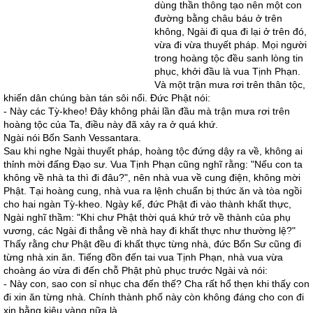
dùng thần thông tạo nên một con
đường bằng châu báu ở trên
không, Ngài đi qua đi lại ở trên đó,
vừa đi vừa thuyết pháp. Mọi người
trong hoàng tộc đều sanh lòng tin
phục, khởi đầu là vua Tịnh Phạn.
Và một trận mưa rơi trên thân tộc,
khiến dân chúng bàn tán sôi nổi. Ðức Phật nói:
- Này các Tỳ-kheo! Ðây không phải lần đầu mà trận mưa rơi trên
hoàng tộc của Ta, điều này đã xảy ra ở quá khứ.
Ngài nói Bổn Sanh Vessantara.
Sau khi nghe Ngài thuyết pháp, hoàng tộc đứng dậy ra về, không ai
thỉnh mời đấng Ðạo sư. Vua Tịnh Phạn cũng nghĩ rằng: "Nếu con ta
không về nhà ta thì đi đâu?", nên nhà vua về cung điện, không mời
Phật. Tại hoàng cung, nhà vua ra lệnh chuẩn bị thức ăn và tòa ngồi
cho hai ngàn Tỳ-kheo. Ngày kế, đức Phật đi vào thành khất thực,
Ngài nghĩ thầm: "Khi chư Phật thời quá khứ trở về thành của phụ
vương, các Ngài đi thẳng về nhà hay đi khất thực như thường lệ?"
Thấy rằng chư Phật đều đi khất thực từng nhà, đức Bổn Sư cũng đi
từng nhà xin ăn. Tiếng đồn đến tai vua Tịnh Phạn, nhà vua vừa
choàng áo vừa đi đến chỗ Phật phủ phục trước Ngài và nói:
- Này con, sao con sỉ nhục cha đến thế? Cha rất hổ thẹn khi thấy con
đi xin ăn từng nhà. Chính thành phố này còn không đáng cho con đi
xin bằng kiệu vàng nữa là.