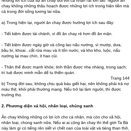
Những lới ích của sự ăn chay đối với cá nhân rất lớn lao. Người ăn
chay không những thâu hoạch được những lợi ích trong hiện tiền mà
cả trong đời sống tương lai nữa.
a) Trong hiện tại, người ăn chay được hưởng lợi ích sau đây:
- Tiết kiệm được tài chánh, vì đồ ăn chay rẻ hơn đồ ăn mặn.
- Tiết kiệm được ngày giờ và công lao nấu nướng, vì mướp, dưa,
bầu bí, khoai...cắt rửa mau và ít tốn nước; và kho kho, luộc, nấu
nướng lại mau chín, ít hao củi.
- Thân thể được mạnh khỏe; tinh thần được nhẹ nhàng, trong sạch;
trí tuệ được minh mẫn dể tu thiền quán.
Trang 144
b) Trong đời sau, không chịu quả báu giết hại, nên không phải trả nợ
máu thịt, khỏi phải thường mạng. Nếu trở lại làm người, thì được
trường thọ.
2. Phương diện xá hội, nhân loại, chúng sanh
Ăn chay không những có lợi ích cho cá nhân, mà còn cho xã hội,
nhân loại, chúng sanh nữa. Nếu ai ai cũng ăn chay thì thế giới Ta Bà
này làm gì có tiếng rên siết vì chết oan của loài vật và tiéng than thở,