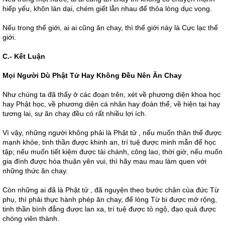
hiếp yếu, khôn lán dại, chém giết lẫn nhau để thỏa lòng dục vọng.
Nếu trong thế giới, ai ai cũng ăn chay, thì thế giới này là Cực lạc thế
giới.
C.- Kết Luận
Mọi Người Dù Phật Tử Hay Không Ðều Nên Ăn Chay
Như chúng ta đã thấy ở các đoạn trên, xét về phương diện khoa học
hay Phật học, về phương diện cá nhân hay đoàn thể, về hiện tại hay
tương lai, sự ăn chay đều có rất nhiều lợi ích.
Vì vậy, những người không phải là Phật tử , nếu muốn thân thể được
mạnh khỏe, tinh thần được khinh an, trí tuệ được minh mẫn để học
tập; nếu muốn tiết kiệm được tài chánh, công lao, thời giờ, nếu muốn
gia đình được hòa thuận yên vui, thì hãy mau mau làm quen với
những thức ăn chay.
Còn những ai đã là Phật tử , đã nguyện theo bước chân của đức Từ
phụ, thì phải thực hành phép ăn chay, để lòng Từ bi được mở rộng,
tinh thần bình đẳng được lan xa, trí tuệ được tỏ ngộ, đạo quả được
chóng viên thành.