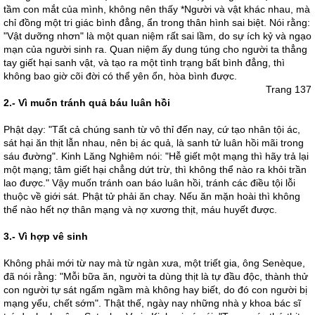
tầm con mắt của mình, không nên thấy *Người và vật khác nhau, mà
chỉ đồng một tri giác bình đẳng, ẩn trong thân hình sai biệt. Nói rằng:
"Vật dưỡng nhơn" là một quan niệm rất sai lầm, do sự ích kỷ và ngạo
mạn của người sinh ra. Quan niệm ấy dung túng cho người ta thẳng
tay giết hại sanh vật, và tạo ra một tình trạng bất bình đẳng, thì
không bao giờ cõi đời có thể yên ổn, hòa bình được.
Trang 137
2.- Vì muốn tránh quả báu luân hồi
Phật dạy: "Tất cả chúng sanh từ vô thỉ đến nay, cứ tạo nhân tội ác,
sát hại ăn thịt lẫn nhau, nên bị ác quả, là sanh tử luân hồi mãi trong
sáu đường". Kinh Lăng Nghiêm nói: "Hễ giết một mạng thì hãy trả lại
một mạng; tâm giết hại chẳng dứt trừ, thì không thể nào ra khỏi trần
lao được." Vậy muốn tránh oan báo luân hồi, tránh các điều tội lỗi
thuộc về giới sát. Phật tử phải ăn chay. Nếu ăn mặn hoài thì không
thể nào hết nợ thân mạng và nợ xương thịt, máu huyết được.
3.- Vì hợp vê sinh
Không phải mới từ nay mà từ ngàn xưa, một triết gia, ông Senèque,
đã nói rằng: "Mỗi bữa ăn, người ta dùng thịt là tự đầu độc, thành thử
con người tự sát ngấm ngầm mà không hay biết, do đó con người bị
mạng yểu, chết sớm". Thật thế, ngày nay những nhà y khoa bác sĩ