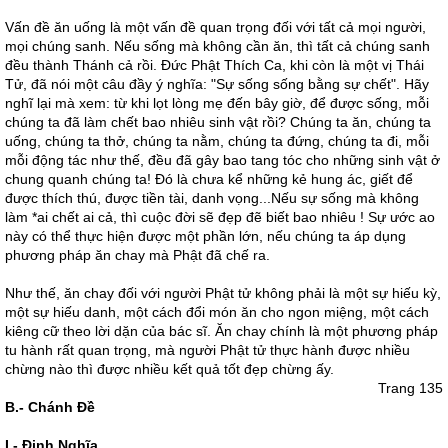
Vấn đề ăn uống là một vấn đề quan trọng đối với tất cả mọi người,
mọi chúng sanh. Nếu sống mà không cần ăn, thì tất cả chúng sanh
đều thành Thánh cả rồi. Ðức Phật Thích Ca, khi còn là một vị Thái
Tử, đã nói một câu đầy ý nghĩa: "Sự sống sống bằng sự chết". Hãy
nghĩ lại mà xem: từ khi lọt lòng mẹ đến bây giờ, để được sống, mỗi
chúng ta đã làm chết bao nhiêu sinh vật rồi? Chúng ta ăn, chúng ta
uống, chúng ta thở, chúng ta nằm, chúng ta đứng, chúng ta đi, mỗi
mỗi động tác như thế, đều đã gây bao tang tóc cho những sinh vật ở
chung quanh chúng ta! Ðó là chưa kể những kẻ hung ác, giết để
được thích thú, được tiền tài, danh vọng...Nếu sự sống mà không
làm *ai chết ai cả, thì cuộc đời sẽ đẹp đẽ biết bao nhiêu ! Sự ước ao
này có thể thực hiện được một phần lớn, nếu chúng ta áp dụng
phương pháp ăn chay mà Phật đã chế ra.
Như thế, ăn chay đối với người Phật tử không phải là một sự hiếu kỳ,
một sự hiếu danh, một cách đổi món ăn cho ngon miệng, một cách
kiêng cữ theo lời dặn của bác sĩ. Ăn chay chính là một phương pháp
tu hành rất quan trọng, mà người Phật tử thực hành được nhiều
chừng nào thì được nhiều kết quả tốt đẹp chừng ấy.
Trang 135
B.- Chánh Ðề
I.- Ðịnh Nghĩa