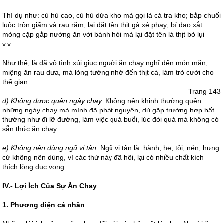
Thí dụ như: củ hủ cao, củ hủ dừa kho mà gọi là cá tra kho; bắp chuối
luộc trộn giấm và rau răm, lại đặt tên thịt gà xé phay; bí đao xắt
mỏng cặp gắp nướng ăn với bánh hỏi mà lại đặt tên là thịt bò lụi
v.v....
Như thế, là đã vô tình xúi giục người ăn chay nghĩ đến món mặn,
miệng ăn rau dưa, mà lòng tưởng nhớ đến thịt cá, làm trò cười cho
thế gian.
Trang 143
đ) Không được quên ngày chay.
Không nên khinh thường quên
những ngày chay mà mình đã phát nguyện, dù gặp trường hợp bất
thường như đi lỡ đường, làm việc quá buổi, lúc đói quá mà không có
sẵn thức ăn chay.
e) Không nên dùng ngũ vị tân.
Ngũ vị tân là: hành, hẹ, tỏi, nén, hưng
cừ không nên dùng, vì các thứ này đã hôi, lại có nhiều chất kích
thích lòng dục vọng.
IV.- Lợi Ích Của Sự Ăn Chay
1. Phương diện cá nhân