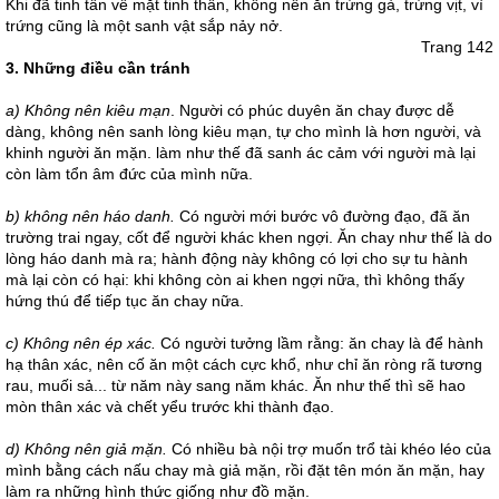
Khi đã tinh tấn về mặt tinh thần, không nên ăn trứng gà, trứng vịt, vì
trứng cũng là một sanh vật sắp nảy nở.
Trang 142
3. Những điều cần tránh
a) Không nên kiêu mạn
. Người có phúc duyên ăn chay được dễ
dàng, không nên sanh lòng kiêu mạn, tự cho mình là hơn người, và
khinh người ăn mặn. làm như thế đã sanh ác cảm với người mà lại
còn làm tổn âm đức của mình nữa.
b) không nên háo danh.
Có người mới bước vô đường đạo, đã ăn
trường trai ngay, cốt để người khác khen ngợi. Ăn chay như thế là do
lòng háo danh mà ra; hành động này không có lợi cho sự tu hành
mà lại còn có hại: khi không còn ai khen ngợi nữa, thì không thấy
hứng thú để tiếp tục ăn chay nữa.
c) Không nên ép xác.
Có người tưởng lầm rằng: ăn chay là để hành
hạ thân xác, nên cố ăn một cách cực khổ, như chỉ ăn ròng rã tương
rau, muối sả... từ năm này sang năm khác. Ăn như thế thì sẽ hao
mòn thân xác và chết yểu trước khi thành đạo.
d) Không nên giả mặn.
Có nhiều bà nội trợ muốn trổ tài khéo léo của
mình bằng cách nấu chay mà giả mặn, rồi đặt tên món ăn mặn, hay
làm ra những hình thức giống như đồ mặn.