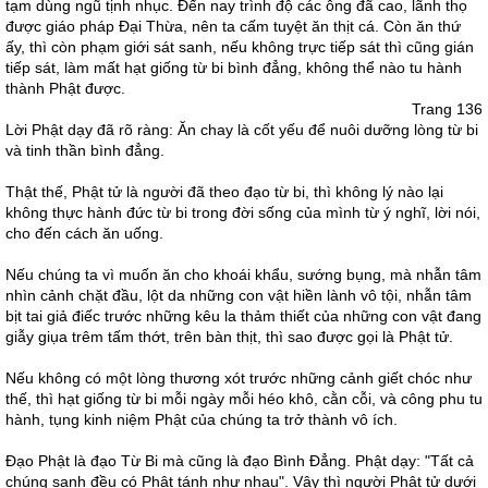
tạm dùng ngũ tịnh nhục. Ðến nay trình độ các ông đã cao, lãnh thọ
được giáo pháp Ðại Thừa, nên ta cấm tuyệt ăn thịt cá. Còn ăn thứ
ấy, thì còn phạm giới sát sanh, nếu không trực tiếp sát thì cũng gián
tiếp sát, làm mất hạt giống từ bi bình đẳng, không thể nào tu hành
thành Phật được.
Trang 136
Lời Phật dạy đã rõ ràng: Ăn chay là cốt yếu để nuôi dưỡng lòng từ bi
và tinh thần bình đẳng.
Thật thế, Phật tử là người đã theo đạo từ bi, thì không lý nào lại
không thực hành đức từ bi trong đời sống của mình từ ý nghĩ, lời nói,
cho đến cách ăn uống.
Nếu chúng ta vì muốn ăn cho khoái khẩu, sướng bụng, mà nhẫn tâm
nhìn cảnh chặt đầu, lột da những con vật hiền lành vô tội, nhẫn tâm
bịt tai giả điếc trước những kêu la thảm thiết của những con vật đang
giẫy giụa trêm tấm thớt, trên bàn thịt, thì sao được gọi là Phật tử.
Nếu không có một lòng thương xót trước những cảnh giết chóc như
thế, thì hạt giống từ bi mỗi ngày mỗi héo khô, cằn cỗi, và công phu tu
hành, tụng kinh niệm Phật của chúng ta trở thành vô ích.
Ðạo Phật là đạo Từ Bi mà cũng là đạo Bình Ðẳng. Phật dạy: "Tất cả
chúng sanh đều có Phật tánh như nhau". Vậy thì người Phật tử dưới