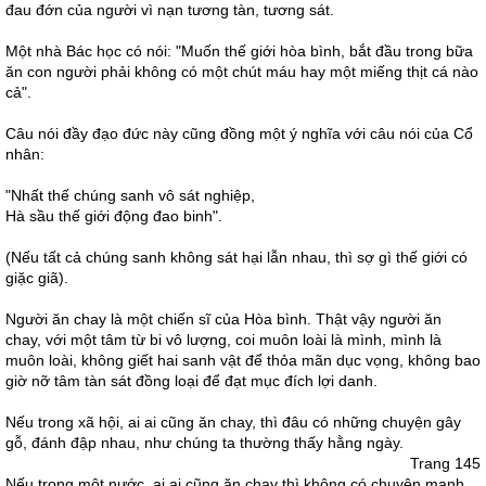
đau đớn của người vì nạn tương tàn, tương sát.
Một nhà Bác học có nói: "Muốn thế giới hòa bình, bắt đầu trong bữa
ăn con người phải không có một chút máu hay một miếng thịt cá nào
cả".
Câu nói đầy đạo đức này cũng đồng một ý nghĩa với câu nói của Cổ
nhân:
"Nhất thế chúng sanh vô sát nghiệp,
Hà sầu thế giới động đao binh".
(Nếu tất cả chúng sanh không sát hại lẫn nhau, thì sợ gì thế giới có
giặc giã).
Người ăn chay là một chiến sĩ của Hòa bình. Thật vậy người ăn
chay, với một tâm từ bi vô lượng, coi muôn loài là mình, mình là
muôn loài, không giết hai sanh vật để thỏa mãn dục vọng, không bao
giờ nỡ tâm tàn sát đồng loại để đạt mục đích lợi danh.
Nếu trong xã hội, ai ai cũng ăn chay, thì đâu có những chuyện gây
gỗ, đánh đập nhau, như chúng ta thường thấy hằng ngày.
Trang 145
Nếu trong một nước, ai ai cũng ăn chay thì không có chuyện mạnh