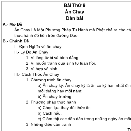
Bài Thứ 9
Ăn Chay
Dàn bài
A.- Mở Ðề
Ăn Chay Là Một Phương Pháp Tu Hành mà Phật chế ra cho các
thực hành để tiến trên đường Đạo.
B.- Chánh Ðề
I.- Ðịnh Nghĩa về ăn chay
II.- Lý Do Ăn Chay
1. Vì lòng từ bi và bình đẳng
2. Vì muốn tránh quả sinh tử luân hồi.
3. Vì hợp vê sinh
III.- Cách Thức Ăn Chay
1. Chương trình ăn chay
a) Ăn chay kỳ. Ăn chay kỳ là ăn có kỳ hạn nhất địn
mỗi tháng hay mỗi năm:
b) Ăn chay trường.
2. Phương pháp thực hành
a) Chọn lựa thay đổi thức ăn.
b) Cách nấu.
c) Giảm thịt cac dần dần trong những ngày ăn mặ
3. Những điều cần tránh
T