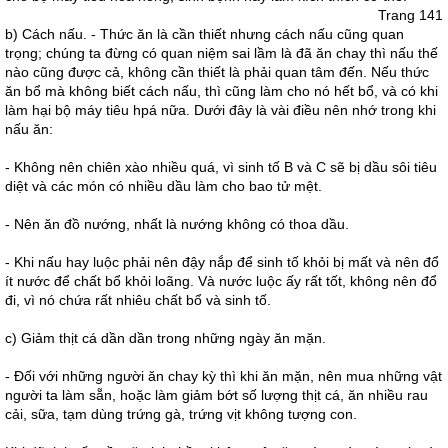
Trang 141
b) Cách nấu. - Thức ăn là cần thiết nhưng cách nấu cũng quan
trọng; chúng ta đừng có quan niệm sai lầm là đã ăn chay thì nấu thế
nào cũng được cả, không cần thiết là phải quan tâm đến. Nếu thức
ăn bổ mà không biết cách nấu, thì cũng làm cho nó hết bổ, và có khi
làm hại bộ máy tiêu hpá nữa. Dưới đây là vài điều nên nhớ trong khi
nấu ăn:
- Không nên chiên xào nhiều quá, vì sinh tố B và C sẽ bị dầu sôi tiêu
diệt và các món có nhiều dầu làm cho bao tử mệt.
- Nên ăn đồ nướng, nhất là nướng không có thoa dầu.
- Khi nấu hay luộc phải nên đậy nắp để sinh tố khỏi bị mất và nên đổ
ít nước để chất bổ khỏi loãng. Và nước luộc ấy rất tốt, không nên đổ
đi, vì nó chứa rất nhiêu chất bổ và sinh tố.
c) Giảm thịt cá dần dần trong những ngày ăn mặn.
- Ðối với những người ăn chay kỳ thì khi ăn mặn, nên mua những vật
người ta làm sẵn, hoặc làm giảm bớt số lượng thịt cá, ăn nhiều rau
cải, sữa, tạm dùng trứng gà, trứng vịt không tượng con.