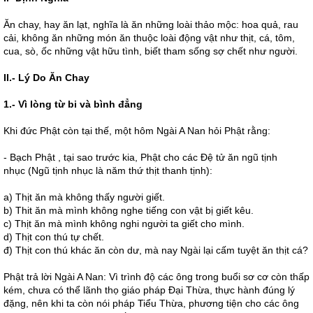
Ăn chay, hay ăn lạt, nghĩa là ăn những loài thảo mộc: hoa quả, rau
cải, không ăn những món ăn thuộc loài động vật như thịt, cá, tôm,
cua, sò, ốc những vật hữu tình, biết tham sống sợ chết như người.
II.- Lý Do Ăn Chay
1.- Vì lòng từ bi và bình đẳng
Khi đức Phật còn tại thế, một hôm Ngài A Nan hỏi Phật rằng:
- Bạch Phật , tại sao trước kia, Phật cho các Ðệ tử ăn ngũ tịnh
nhục (Ngũ tịnh nhục là năm thứ thịt thanh tịnh):
a) Thịt ăn mà không thấy người giết.
b) Thit ăn mà mình không nghe tiếng con vật bị giết kêu.
c) Thịt ăn mà mình không nghi người ta giết cho mình.
d) Thịt con thú tự chết.
đ) Thịt con thú khác ăn còn dư, mà nay Ngài lại cấm tuyệt ăn thịt cá?
Phật trả lời Ngài A Nan: Vì trình độ các ông trong buổi sơ cơ còn thấp
kém, chưa có thể lãnh thọ giáo pháp Ðại Thừa, thực hành đúng lý
đặng, nên khi ta còn nói pháp Tiểu Thừa, phương tiện cho các ông