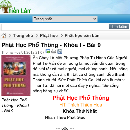
Trang chủ
Phật học
Phật học căn bản
Phật Học Phổ Thông - Khóa I - Bài 9
Thứ hai - 09/01/2012 21:07
Ăn Chay Là Một Phương Pháp Tu Hành Của Người
Phật Tử Vấn đề ăn uống là một vấn đề quan trọng
đối với tất cả mọi người, mọi chúng sanh. Nếu sống
mà không cần ăn, thì tất cả chúng sanh đều thành
Thánh cả rồi. Ðức Phật Thích Ca, khi còn là một vị
Thái Tử, đã nói một câu đầy ý nghĩa: "Sự sống
sống bằng sự chết"..............
Phật Học Phổ Thông
Phật Học Phổ
HT. Thích Thiện Hoa
Thông - Khóa I
- Bài 9
Khóa Thứ Nhất
Nhân Thừa Phật Giáo
--- o0o ---