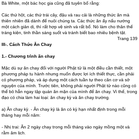
Bà White, một bác học gia cũng đã tuyên bố rằng:
Các thứ hột, các thứ trái cây, đậu và rau cải là những thức ăn mà
thiên nhiên đã dành để nuôi chúng ta. Các thức ăn ấy nấu nướng
một cách giản dị, thì rất hợp vệ sinh và rất bổ. Nó làm cho thân thể
tráng kiện, tinh thần sáng suốt và tránh biết bao nhiêu bệnh tật.
Trang 139
III-. Cách Thức Ăn Chay
1.- Chương trình ăn chay
Mặc dù sự ăn chay đối với người Phật tử là một điều cần thiết, một
phương pháp tu hành nhưng muốn được lợi ích thiết thực, cần phải
có phương pháp, và áp dụng một cách tuần tự theo căn cơ và sở
nguyện của mình. Trước tiên, không phải người Phật tử nào cũng có
thể bỏ hẳn ngay tập quán ăn mặn của mình để ăn chay. Vì thế, trong
đạo có chia làm hai loại: ăn chay kỳ và ăn chay trường.
a) Ăn chay kỳ. - Ăn chay kỳ là ăn có kỳ hạn nhất định trong mỗi
tháng hay mỗi năm:
- Nhị trai: Ăn 2 ngày chay trong mỗi tháng vào ngày mồng một và
rằm âm lịch.