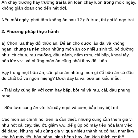
Ăn chay trường hay trường trai là ăn toàn chay luôn trong môic ngày,
không gián đoạn cho đến hết đời.
Nếu mỗi ngày, phát tâm không ăn sau 12 giờ trưa, thì gọi là ngọ trai.
2. Phương pháp thực hành
a) Chọn lựa thay đổi thức ăn. Ðể ăn cho được lâu dài và không
ngán, chúng ta nên chọn những món ăn có nhiều sinh tố, bổ dưỡng
như: cà chua, rau muống, đậu nành, nấm rơm, cải bắp, khoai tây,
nếp lức v.v...và những món ăn cũng phải thay đổi luôn.
Vậy trong một bữa ăn, cần phải ăn những món gì để bữa ăn có đầu
đủ chất bổ và ngon miệng? Dưới đây là vài bữa ăn kiểu mẫu:
- Trái cây cùng ăn với cơm hay bắp, bột mì và rau, cải, đậu phụng
rang.
- Sữa tươi cùng ăn với trái cây ngọt và cơm, bắp hay bột mì.
Các món ăn chính nói trên là cần thiết, nhưng cũng cần thêm gia vị
như hột cải cay, tiêu ớt, giấm v.v...để giúp bộ máy tiêu hóa làm việc
dễ dàng. Nhưng nếu dùng gia vị quá nhièu thành ra có hại, như làm
cho bộ máy tiêu hóa nóng, sinh bệnh hay làm kích thích cơ thể.