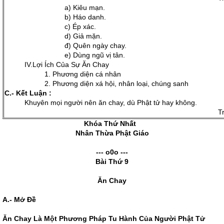
a) Kiêu mạn.
b) Háo danh.
c) Ép xác.
d) Giả mặn.
đ) Quên ngày chay.
e) Dùng ngũ vị tân.
IV.Lợi Ích Của Sự Ăn Chay
1. Phương diện cá nhân
2. Phương diện xá hội, nhân loại, chúng sanh
C.- Kết Luận :
Khuyên mọi người nên ăn chay, dù Phật tử hay không.
T
Khóa Thứ Nhất
Nhân Thừa Phật Giáo
--- o0o ---
Bài Thứ 9
Ăn Chay
A.- Mở Ðề
Ăn Chay Là Một Phương Pháp Tu Hành Của Người Phật Tử