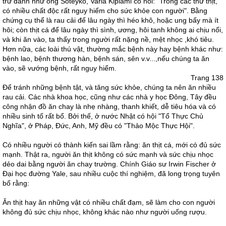
trứ danh như ông Soteyko, Varia Kiplami có nói: "Trong các thứ thịt,
có nhiều chất độc rất nguy hiểm cho sức khỏe con người". Bằng
chứng cụ thể là rau cải để lâu ngày thì héo khô, hoặc ung bấy mà ít
hôi; còn thịt cá để lâu ngày thì sình, ương, hôi tanh không ai chịu nổi,
và khi ăn vào, ta thấy trong người rất nặng nề, mệt nhọc ,khó tiêu.
Hơn nữa, các loài thú vật, thường mắc bệnh này hay bệnh khác như:
bệnh lao, bệnh thương hàn, bệnh sán, sên v.v...,nếu chúng ta ăn
vào, sẽ vướng bệnh, rất nguy hiểm.
Trang 138
Ðể tránh những bệnh tật, và tăng sức khỏe, chúng ta nên ăn nhiều
rau cải. Các nhà khoa học, cũng như các nhà y học Ðông, Tây đều
công nhận đồ ăn chay là nhẹ nhàng, thanh khiết, dễ tiêu hóa và có
nhiều sinh tố rất bổ. Bởi thế, ở nước Nhật có hội "Tổ Thực Chủ
Nghĩa", ở Pháp, Ðức, Anh, Mỹ đều có "Thảo Mộc Thực Hội".
Có nhiều người có thành kiến sai lầm rằng: ăn thịt cá, mới có đủ sức
mạnh. Thật ra, người ăn thịt không có sức mạnh và sức chịu nhọc
dẻo dai bằng người ăn chay trường. Chính Giáo sư Irwin Fischer ở
Ðại học đường Yale, sau nhiều cuộc thí nghiệm, đã long trọng tuyên
bố rằng:
Ăn thịt hay ăn những vật có nhiều chất đạm, sẽ làm cho con người
không đủ sức chịu nhọc, không khác nào như người uống rượu.