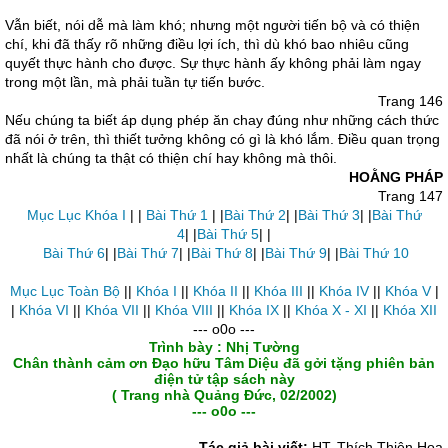
Vẫn biết, nói dễ mà làm khó; nhưng một người tiến bộ và có thiện
chí, khi đã thấy rõ những điều lợi ích, thì dù khó bao nhiêu cũng
quyết thực hành cho được. Sự thực hành ấy không phải làm ngay
trong một lần, mà phải tuần tự tiến bước.
Trang 146
Nếu chúng ta biết áp dụng phép ăn chay đúng như những cách thức
đã nói ở trên, thì thiết tưởng không có gì là khó lắm. Ðiều quan trọng
nhất là chúng ta thật có thiện chí hay không mà thôi.
HOẰNG PHÁP
Trang 147
Mục Lục Khóa I
| |
Bài Thứ 1
| |
Bài Thứ 2
| |
Bài Thứ 3
| |
Bài Thứ
4
| |
Bài Thứ 5
| |
Bài Thứ 6
| |
Bài Thứ 7
| |
Bài Thứ 8
| |
Bài Thứ 9
| |
Bài Thứ 10
Mục Lục Toàn Bộ
||
Khóa I
||
Khóa II
||
Khóa III
||
Khóa IV
||
Khóa V
|
|
Khóa VI
||
Khóa VII
||
Khóa VIII
||
Khóa IX
||
Khóa X - XI
||
Khóa XII
--- o0o ---
Trình bày : Nhị Tường
Chân thành cảm ơn Đạo hữu Tâm Diệu đã gởi tặng phiên bản
điện tử tập sách này
( Trang nhà Quảng Đức, 02/2002)
--- o0o ---
Tác giả bài viết:
HT. Thích Thiện Hoa