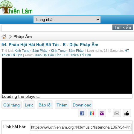
Pháp Âm
54. Pháp Hội Hải Huệ Bồ Tát - E -
Diệu Pháp Âm
Thể loại:
Kinh Tụng - Sám Pháp
/
Kinh Tụng - Sám Pháp
| Lượt nghe: 18 | Sáng tác:
HT
Thích Trí Tịnh
| Album:
Kinh Đại Bảo Tích - HT. Thích Trí Tịnh
Loading the player...
Gửi tặng
Lyric
Báo lỗi
Thêm
Download
Link bài hát: