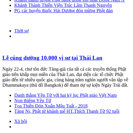
Khánh Thành Thiền Viện Trúc Lâm Thanh Nguyên
PG các huyện thuộc Hải Dương đón mừng Phật đản
Thời sự
Lễ cúng dường 10.000 vị sư tại Thái Lan
Ngày 22-4, chư tôn đức Tăng-già của tất cả các truyền thống Phật
giáo trên khắp mọi miền của Thái Lan, đại diện các tổ chức Phật
giáo đến từ nhiều quốc gia, cùng hàng trăm nghìn người vân tập về
Dhammakaya (thủ đô Bangkok) để tham dự sự kiện Ngày Trái đất.
Danh thắng Yên Tử với hai kỷ lục Phật giáo Việt Nam
Non thiêng Yên Tử
Tọa Thiền Đón Xuân Mậu Tuất - 2018
Tăng Ni, Phật tử khánh tuế HT.Thích Thanh Từ 92 tuổi
Xã hội