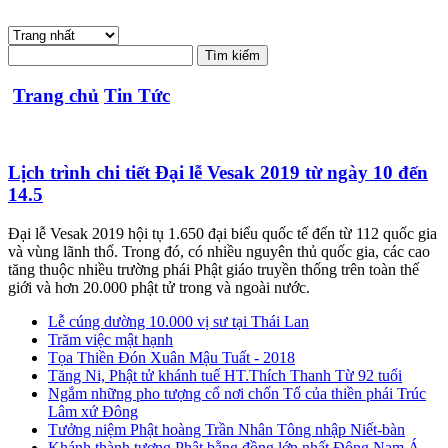
Trang chủ
Tin Tức
Lịch trình chi tiết Đại lễ Vesak 2019 từ ngày 10 đến
14.5
Đại lễ Vesak 2019 hội tụ 1.650 đại biểu quốc tế đến từ 112 quốc gia
và vùng lãnh thổ. Trong đó, có nhiều nguyên thủ quốc gia, các cao
tăng thuộc nhiều trường phái Phật giáo truyền thống trên toàn thế
giới và hơn 20.000 phật tử trong và ngoài nước.
Lễ cúng dường 10.000 vị sư tại Thái Lan
Trăm việc mật hạnh
Tọa Thiền Đón Xuân Mậu Tuất - 2018
Tăng Ni, Phật tử khánh tuế HT.Thích Thanh Từ 92 tuổi
Ngắm những pho tượng cổ nơi chốn Tổ của thiền phái Trúc
Lâm xứ Đông
Tưởng niệm Phật hoàng Trần Nhân Tông nhập Niết-bàn
Khánh thành tượng Phật bằng đồng lớn nhất Đông Nam Á