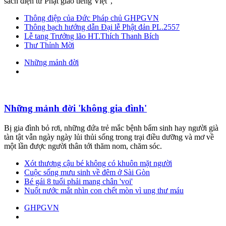
sách điện tử Phật giáo tiếng Việt”,
Thông điệp của Đức Pháp chủ GHPGVN
Thông bạch hướng dẫn Đại lễ Phật đản PL.2557
Lễ tang Trưởng lão HT.Thích Thanh Bích
Thư Thỉnh Mời
Những mảnh đời
Những mảnh đời 'không gia đình'
Bị gia đình bỏ rơi, những đứa trẻ mắc bệnh bẩm sinh hay người già
tàn tật vẫn ngày ngày lủi thủi sống trong trại điều dưỡng và mơ về
một lần được người thân tới thăm nom, chăm sóc.
Xót thương cậu bé không có khuôn mặt người
Cuộc sống mưu sinh về đêm ở Sài Gòn
Bé gái 8 tuổi phải mang chân 'voi'
Nuốt nước mắt nhìn con chết mòn vì ung thư máu
GHPGVN