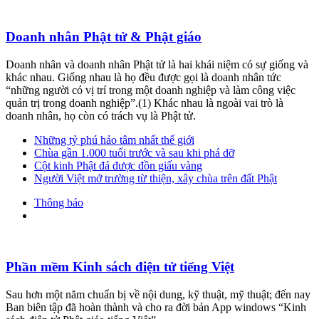
Doanh nhân Phật tử & Phật giáo
Doanh nhân và doanh nhân Phật tử là hai khái niệm có sự giống và
khác nhau. Giống nhau là họ đều được gọi là doanh nhân tức
“những người có vị trí trong một doanh nghiệp và làm công việc
quản trị trong doanh nghiệp”.(1) Khác nhau là ngoài vai trò là
doanh nhân, họ còn có trách vụ là Phật tử.
Những tỷ phú hảo tâm nhất thế giới
Chùa gần 1.000 tuổi trước và sau khi phá dỡ
Cột kinh Phật đá được đồn giấu vàng
Người Việt mở trường từ thiện, xây chùa trên đất Phật
Thông báo
Phần mềm Kinh sách điện tử tiếng Việt
Sau hơn một năm chuẩn bị về nội dung, kỹ thuật, mỹ thuật; đến nay
Ban biên tập đã hoàn thành và cho ra đời bản App windows “Kinh