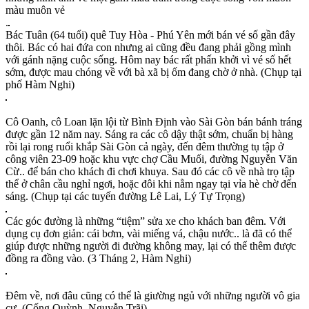
màu muôn vẻ
.
Bác Tuân (64 tuổi) quê Tuy Hòa - Phú Yên mới bán vé số gần đây
thôi. Bác có hai đứa con nhưng ai cũng đều đang phải gồng mình
với gánh nặng cuộc sống. Hôm nay bác rất phấn khởi vì vé số hết
sớm, được mau chóng về với bà xã bị ốm đang chờ ở nhà. (Chụp tại
phố Hàm Nghi)
Cô Oanh, cô Loan lặn lội từ Bình Định vào Sài Gòn bán bánh tráng
được gần 12 năm nay. Sáng ra các cô dậy thật sớm, chuẩn bị hàng
rồi lại rong ruổi khắp Sài Gòn cả ngày, đến đêm thường tụ tập ở
công viên 23-09 hoặc khu vực chợ Cầu Muối, đường Nguyễn Văn
Cừ.. để bán cho khách đi chơi khuya. Sau đó các cô về nhà trọ tập
thể ở chân cầu nghỉ ngơi, hoặc đôi khi nằm ngay tại vỉa hè chờ đến
sáng. (Chụp tại các tuyến đường Lê Lai, Lý Tự Trọng)
Các góc đường là những “tiệm” sửa xe cho khách ban đêm. Với
dụng cụ đơn giản: cái bơm, vài miếng vá, chậu nước.. là đã có thể
giúp được những người đi đường không may, lại có thể thêm được
đồng ra đồng vào. (3 Tháng 2, Hàm Nghi)
Đêm về, nơi đâu cũng có thể là giường ngủ với những người vô gia
cư. (Cống Quỳnh, Nguyễn Trãi)