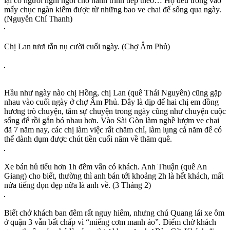
lại có người nghỉ ngơi cho hành trình tiếp theo… Họ đều trông vào
mấy chục ngàn kiếm được từ những bao ve chai để sống qua ngày.
(Nguyễn Chí Thanh)
Chị Lan tươi tắn nụ cười cuối ngày. (Chợ Âm Phủ)
Hầu như ngày nào chị Hồng, chị Lan (quê Thái Nguyên) cũng gặp
nhau vào cuối ngày ở chợ Âm Phủ. Đây là dịp để hai chị em đồng
hương trò chuyện, tâm sự chuyện trong ngày cũng như chuyện cuộc
sống để rồi gắn bó nhau hơn. Vào Sài Gòn làm nghề lượm ve chai
đã 7 năm nay, các chị làm việc rất chăm chỉ, làm lụng cả năm để có
thể dành dụm được chút tiền cuối năm về thăm quê.
Xe bán hủ tiếu hơn 1h đêm vẫn có khách. Anh Thuận (quê An
Giang) cho biết, thường thì anh bán tới khoảng 2h là hết khách, mất
nửa tiếng dọn dẹp nữa là anh về. (3 Tháng 2)
Biết chở khách ban đêm rất nguy hiểm, nhưng chú Quang lái xe ôm
ở quận 3 vẫn bất chấp vì “miếng cơm manh áo”. Điểm chờ khách