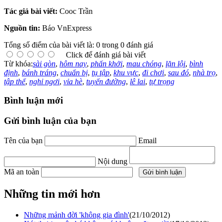
Tác giả bài viết:
Cooc Trần
Nguồn tin:
Báo VnExpress
Tổng số điểm của bài viết là: 0 trong 0 đánh giá
Click để đánh giá bài viết
Từ khóa:
sài gòn
,
hôm nay
,
phấn khởi
,
mau chóng
,
lặn lội
,
bình
định
,
bánh tráng
,
chuẩn bị
,
tụ tập
,
khu vực
,
đi chơi
,
sau đó
,
nhà trọ
,
tập thể
,
nghỉ ngơi
,
vỉa hè
,
tuyến đường
,
lê lai
,
tự trọng
Bình luận mới
Gửi bình luận của bạn
Tên của bạn
Email
Nội dung
Mã an toàn
Những tin mới hơn
Những mảnh đời 'không gia đình'
(21/10/2012)