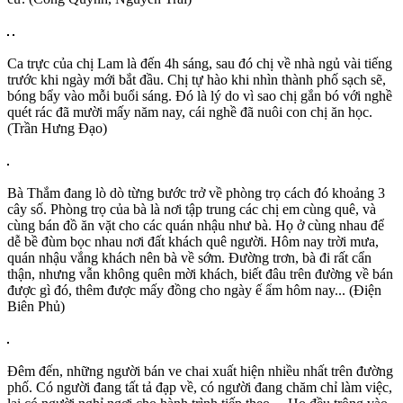
Ca trực của chị Lam là đến 4h sáng, sau đó chị về nhà ngủ vài tiếng
trước khi ngày mới bắt đầu. Chị tự hào khi nhìn thành phố sạch sẽ,
bóng bẩy vào mỗi buổi sáng. Đó là lý do vì sao chị gắn bó với nghề
quét rác đã mười mấy năm nay, cái nghề đã nuôi con chị ăn học.
(Trần Hưng Đạo)
Bà Thắm đang lò dò từng bước trở về phòng trọ cách đó khoảng 3
cây số. Phòng trọ của bà là nơi tập trung các chị em cùng quê, và
cùng bán đồ ăn vặt cho các quán nhậu như bà. Họ ở cùng nhau để
dễ bề đùm bọc nhau nơi đất khách quê người. Hôm nay trời mưa,
quán nhậu vắng khách nên bà về sớm. Đường trơn, bà đi rất cẩn
thận, nhưng vẫn không quên mời khách, biết đâu trên đường về bán
được gì đó, thêm được mấy đồng cho ngày ế ẩm hôm nay... (Điện
Biên Phủ)
Đêm đến, những người bán ve chai xuất hiện nhiều nhất trên đường
phố. Có người đang tất tả đạp về, có người đang chăm chỉ làm việc,