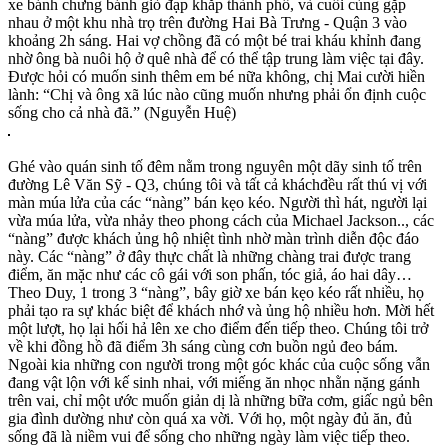
xe bánh chưng bánh giò đạp khắp thành phố, và cuối cùng gặp
nhau ở một khu nhà trọ trên đường Hai Bà Trưng - Quận 3 vào
khoảng 2h sáng. Hai vợ chồng đã có một bé trai kháu khỉnh đang
nhờ ông bà nuôi hộ ở quê nhà để có thể tập trung làm việc tại đây.
Được hỏi có muốn sinh thêm em bé nữa không, chị Mai cười hiền
lành: “Chị và ông xã lúc nào cũng muốn nhưng phải ổn định cuộc
sống cho cả nhà đã.” (Nguyễn Huệ)
Ghé vào quán sinh tố đêm nằm trong nguyên một dãy sinh tố trên
đường Lê Văn Sỹ - Q3, chúng tôi và tất cả kháchđều rất thú vị với
màn múa lửa của các “nàng” bán kẹo kéo. Người thì hát, người lại
vừa múa lửa, vừa nhảy theo phong cách của Michael Jackson.., các
“nàng” được khách ủng hộ nhiệt tình nhờ màn trình diễn độc đáo
này. Các “nàng” ở đây thực chất là những chàng trai được trang
điểm, ăn mặc như các cô gái với son phấn, tóc giả, áo hai dây…
Theo Duy, 1 trong 3 “nàng”, bây giờ xe bán kẹo kéo rất nhiều, họ
phải tạo ra sự khác biệt để khách nhớ và ủng hộ nhiều hơn. Mời hết
một lượt, họ lại hối hả lên xe cho điểm đến tiếp theo. Chúng tôi trở
về khi đồng hồ đã điểm 3h sáng cùng cơn buồn ngủ đeo bám.
Ngoài kia những con người trong một góc khác của cuộc sống vẫn
đang vật lộn với kế sinh nhai, với miếng ăn nhọc nhằn nặng gánh
trên vai, chỉ một ước muốn giản dị là những bữa cơm, giấc ngủ bên
gia đình dường như còn quá xa vời. Với họ, một ngày đủ ăn, đủ
sống đã là niềm vui để sống cho những ngày làm việc tiếp theo.