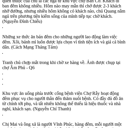
quen thuộc của chú là các ngã tư khu vực chợ Bàn Cờ. Khách đi
ban đêm không nhiều. Hôm nào may mắn thì chở được 2-3 khách
nhỡ đường, nhưng nhiều hôm không có khách nào, chú Quang nằm
ngủ trên phương tiện kiếm sống của mình tiếp tục chờ khách.
(Nguyễn Đình Chiểu)
Những xe thức ăn bán đêm cho những người lao động làm việc
đêm. Xôi, bánh mì luôn được lựa chọn vì tính tiện ích và giá cả bình
dân. (Cách Mạng Tháng Tám)
Tranh chủ chợp mắt trong khi chờ xe hàng về. Ảnh được chụp tại
chợ Âm Phủ - Q6
Khu vực ăn uống phía trước cổng bệnh viện Chợ Rẫy hoạt động
đêm phục vụ cho người thân đến thăm nuôi bệnh. Có đầy đủ đồ ăn
từ chính tới phụ, và tất nhiên không thể thiếu là hiệu thuốc và nhà
nghỉ, khách sạn. (Nguyễn Chí Thanh)
Chị Mai và ông xã là người Vĩnh Phúc, hàng đêm, mỗi người một