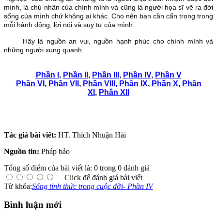
mình, là chủ nhân của chính mình và cũng là người họa sĩ vẽ ra đời
sống của mình chứ không ai khác. Cho nên bạn cần cẩn trọng trong
mỗi hành động, lời nói và suy tư của mình.
Hãy là nguồn an vui, nguồn hạnh phúc cho chính mình và
những người xung quanh.
Phần I
,
Phần II
,
Phần III
,
Phần IV
,
Phần V
Phần VI
,
Phần VII
,
Phần VIII,
Phần IX
,
Phần X
,
Phần
XI
,
Phần XII
Tác giả bài viết:
HT. Thích Nhuận Hải
Nguồn tin:
Pháp bảo
Tổng số điểm của bài viết là: 0 trong 0 đánh giá
Click để đánh giá bài viết
Từ khóa:
Sống tỉnh thức trong cuộc đời- Phần IV
Bình luận mới