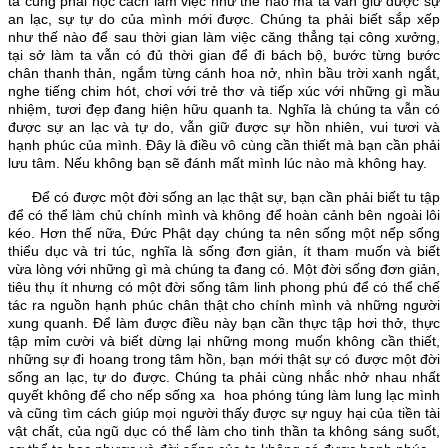
ta cũng phải học cách làm việc như thế nào mà ta vẫn giữ được sự
an lạc, sự tự do của mình mới được. Chúng ta phải biết sắp xếp
như thế nào để sau thời gian làm việc căng thẳng tại công xưởng,
tại sở làm ta vẫn có đủ thời gian để đi bách bộ, bước từng bước
chân thanh thản, ngắm từng cánh hoa nở, nhìn bầu trời xanh ngắt,
nghe tiếng chim hót, chơi với trẻ thơ và tiếp xúc với những gì mầu
nhiệm, tươi đẹp đang hiện hữu quanh ta. Nghĩa là chúng ta vẫn có
được sự an lạc và tự do, vẫn giữ được sự hồn nhiên, vui tươi và
hạnh phúc của mình. Đây là điều vô cùng cần thiết mà bạn cần phải
lưu tâm. Nếu không bạn sẽ đánh mất mình lúc nào mà không hay.
Để có được một đời sống an lạc thật sự, bạn cần phải biết tu tập
để có thể làm chủ chính mình và không để hoàn cảnh bên ngoài lôi
kéo. Hơn thế nữa, Đức Phật dạy chúng ta nên sống một nếp sống
thiểu dục và tri túc, nghĩa là sống đơn giản, ít tham muốn và biết
vừa lòng với những gì mà chúng ta đang có. Một đời sống đơn giản,
tiêu thụ ít nhưng có một đời sống tâm linh phong phú để có thể chế
tác ra nguồn hạnh phúc chân thật cho chính mình và những người
xung quanh. Để làm được điều này bạn cần thực tập hơi thở, thực
tập mỉm cười và biết dừng lại những mong muốn không cần thiết,
những sự đi hoang trong tâm hồn, bạn mới thật sự có được một đời
sống an lạc, tự do được. Chúng ta phải cùng nhắc nhở nhau nhất
quyết không để cho nếp sống xa hoa phóng túng làm lung lạc mình
và cũng tìm cách giúp mọi người thấy được sự nguy hại của tiền tài
vật chất, của ngũ dục có thể làm cho tinh thần ta không sáng suốt,