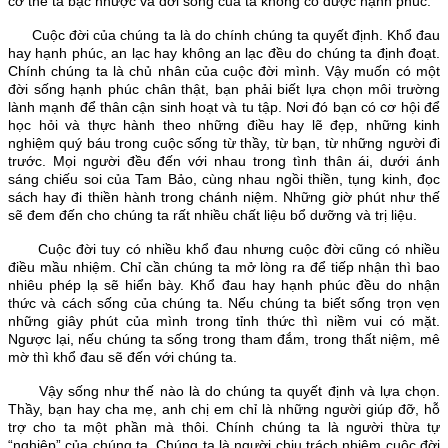
cơ thể ta bạc nhược và đời sống của ta không có được hạnh phúc.
Cuộc đời của chúng ta là do chính chúng ta quyết định. Khổ đau
hay hạnh phúc, an lạc hay không an lạc đều do chúng ta định đoạt.
Chính chúng ta là chủ nhân của cuộc đời mình. Vậy muốn có một
đời sống hạnh phúc chân thật, bạn phải biết lựa chọn môi trường
lành mạnh để thân cận sinh hoạt và tu tập. Nơi đó bạn có cơ hội để
học hỏi và thực hành theo những điều hay lẽ đẹp, những kinh
nghiệm quý báu trong cuộc sống từ thầy, từ bạn, từ những người đi
trước. Mọi người đều đến với nhau trong tình thân ái, dưới ánh
sáng chiếu soi của Tam Bảo, cùng nhau ngồi thiền, tụng kinh, đọc
sách hay đi thiền hành trong chánh niệm. Những giờ phút như thế
sẽ đem đến cho chúng ta rất nhiều chất liệu bổ dưỡng và trị liệu.
Cuộc đời tuy có nhiều khổ đau nhưng cuộc đời cũng có nhiều
điều mầu nhiệm. Chỉ cần chúng ta mở lòng ra để tiếp nhận thì bao
nhiêu phép lạ sẽ hiển bày. Khổ đau hay hạnh phúc đều do nhận
thức và cách sống của chúng ta. Nếu chúng ta biết sống trọn vẹn
những giây phút của mình trong tỉnh thức thì niềm vui có mặt.
Ngược lại, nếu chúng ta sống trong tham đắm, trong thất niệm, mê
mờ thì khổ đau sẽ đến với chúng ta.
Vậy sống như thế nào là do chúng ta quyết định và lựa chọn.
Thầy, bạn hay cha mẹ, anh chị em chỉ là những người giúp đỡ, hỗ
trợ cho ta một phần mà thôi. Chính chúng ta là người thừa tự
“nghiệp” của chúng ta. Chúng ta là người chịu trách nhiệm cuộc đời