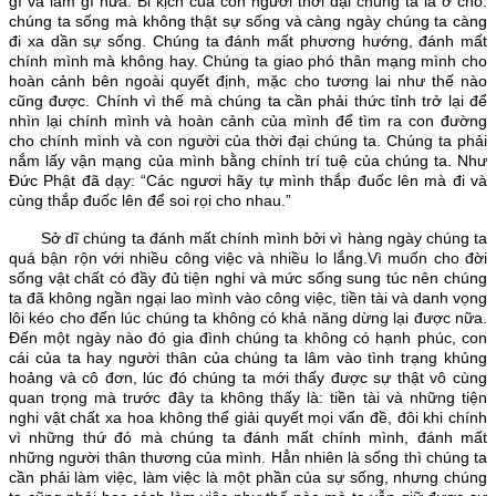
gì và làm gì nữa. Bi kịch của con người thời đại chúng ta là ở chỗ:
chúng ta sống mà không thật sự sống và càng ngày chúng ta càng
đi xa dần sự sống. Chúng ta đánh mất phương hướng, đánh mất
chính mình mà không hay. Chúng ta giao phó thân mạng mình cho
hoàn cảnh bên ngoài quyết định, mặc cho tương lai như thế nào
cũng được. Chính vì thế mà chúng ta cần phải thức tỉnh trở lại để
nhìn lại chính mình và hoàn cảnh của mình để tìm ra con đường
cho chính mình và con người của thời đại chúng ta. Chúng ta phải
nắm lấy vận mạng của mình bằng chính trí tuệ của chúng ta. Như
Đức Phật đã dạy: “Các ngươi hãy tự mình thắp đuốc lên mà đi và
cùng thắp đuốc lên để soi rọi cho nhau.”
Sở dĩ chúng ta đánh mất chính mình bởi vì hàng ngày chúng ta
quá bận rộn với nhiều công việc và nhiều lo lắng.Vì muốn cho đời
sống vật chất có đầy đủ tiện nghi và mức sống sung túc nên chúng
ta đã không ngần ngại lao mình vào công việc, tiền tài và danh vọng
lôi kéo cho đến lúc chúng ta không có khả năng dừng lại được nữa.
Đến một ngày nào đó gia đình chúng ta không có hạnh phúc, con
cái của ta hay người thân của chúng ta lâm vào tình trạng khủng
hoảng và cô đơn, lúc đó chúng ta mới thấy được sự thật vô cùng
quan trọng mà trước đây ta không thấy là: tiền tài và những tiện
nghi vật chất xa hoa không thể giải quyết mọi vấn đề, đôi khi chính
vì những thứ đó mà chúng ta đánh mất chính mình, đánh mất
những người thân thương của mình. Hẳn nhiên là sống thì chúng ta
cần phải làm việc, làm việc là một phần của sự sống, nhưng chúng