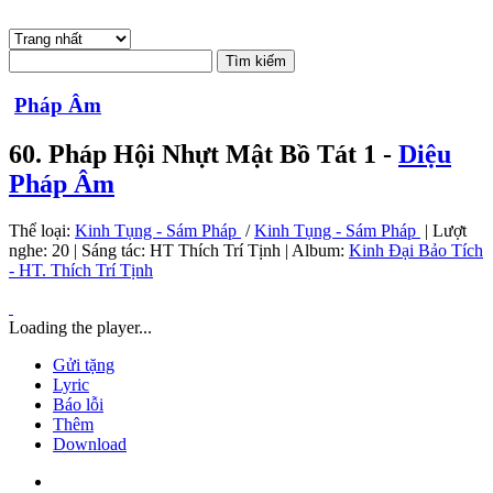
Pháp Âm
60. Pháp Hội Nhựt Mật Bồ Tát 1 -
Diệu
Pháp Âm
Thể loại:
Kinh Tụng - Sám Pháp
/
Kinh Tụng - Sám Pháp
| Lượt
nghe: 20 | Sáng tác:
HT Thích Trí Tịnh
| Album:
Kinh Đại Bảo Tích
- HT. Thích Trí Tịnh
Loading the player...
Gửi tặng
Lyric
Báo lỗi
Thêm
Download