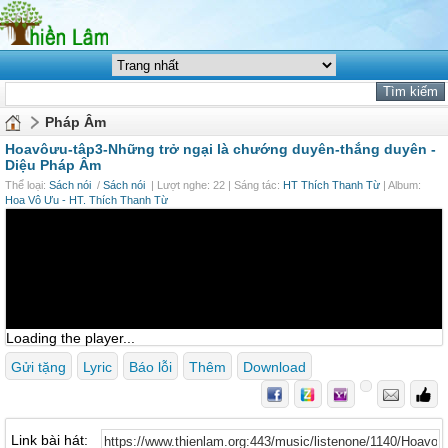
Pháp Âm
Hoavôưu-tâp3-Những trở ngại là chướng duyên-thắng duyên -
Diệu Pháp Âm
Thể loại:
Sách nói
/
Sách nói
| Lượt nghe: 22 | Sáng tác:
HT Thích Thanh Từ
| Album:
Hoa Vô Ưu - HT. Thích Thanh Từ
Loading the player...
Gửi tặng
Lyric
Báo lỗi
Thêm
Download
Link bài hát: