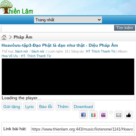
Pháp Âm
Hoavôưu-tập3-Đạo Phật là đạo như thật -
Diệu Pháp Âm
Thể loại:
Sách nói
/
Sách nói
| Lượt nghe: 18 | Sáng tác:
HT Thích Thanh Từ
| Album:
Hoa Vô Ưu - HT. Thích Thanh Từ
Loading the player...
Gửi tặng
Lyric
Báo lỗi
Thêm
Download
Link bài hát: