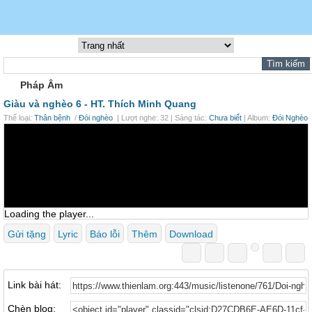
Pháp Âm
Giàu và nghèo 6 -
HT. Thích Minh Quang
Thể loại:
Thân bệnh
/
Đói nghèo
| Lượt nghe: 32 | Sáng tác:
Chưa biết
| Album:
Đói Nghèo
Loading the player...
Gửi tặng
Lyric
Báo lỗi
Thêm
Download
Link bài hát:
Chèn blog: