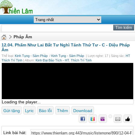
Pháp Âm
12.04. Phẩm Như Lai Bất Tư Nghì Tánh Thứ Tư - C -
Diệu Pháp
Âm
Thể loại:
Kinh Tụng - Sám Pháp
/
Kinh Tụng - Sám Pháp
| Lượt nghe: 17 | Sáng tác:
HT
Thích Trí Tịnh
| Album:
Kinh Đại Bảo Tích - HT. Thích Trí Tịnh
Loading the player...
Gửi tặng
Lyric
Báo lỗi
Thêm
Download
Link bài hát: