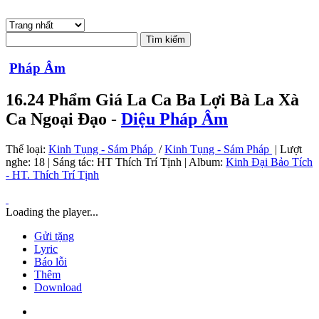
Pháp Âm
16.24 Phẩm Giá La Ca Ba Lợi Bà La Xà
Ca Ngoại Đạo -
Diệu Pháp Âm
Thể loại:
Kinh Tụng - Sám Pháp
/
Kinh Tụng - Sám Pháp
| Lượt
nghe: 18 | Sáng tác:
HT Thích Trí Tịnh
| Album:
Kinh Đại Bảo Tích
- HT. Thích Trí Tịnh
Loading the player...
Gửi tặng
Lyric
Báo lỗi
Thêm
Download