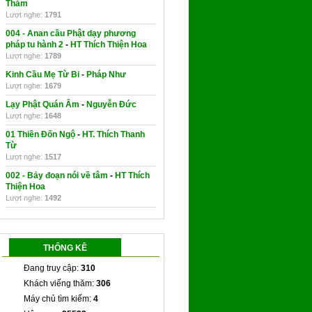
Thám
Lượt nghe:
1791
004 - Anan cầu Phật dạy phương
pháp tu hành 2
-
HT Thích Thiện Hoa
Lượt nghe:
1789
Kinh Cầu Mẹ Từ Bi
-
Pháp Như
Lượt nghe:
1679
Lạy Phật Quán Âm
-
Nguyễn Đức
Lượt nghe:
1648
01 Thiền Đốn Ngộ
-
HT. Thích Thanh
Từ
Lượt nghe:
1517
002 - Bảy đoạn nói về tâm
-
HT Thích
Thiện Hoa
Lượt nghe:
1492
THỐNG KÊ
Đang truy cập:
310
Khách viếng thăm:
306
Máy chủ tìm kiếm:
4