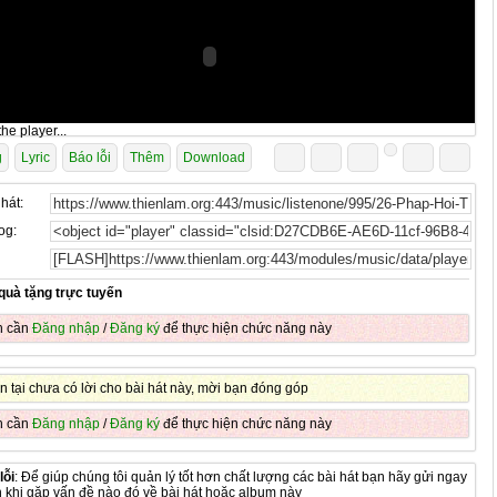
he player...
g
Lyric
Báo lỗi
Thêm
Download
 hát:
og:
quà tặng trực tuyến
n cần
Đăng nhập
/
Đăng ký
để thực hiện chức năng này
n tại chưa có lời cho bài hát này, mời bạn đóng góp
n cần
Đăng nhập
/
Đăng ký
để thực hiện chức năng này
lỗi
: Để giúp chúng tôi quản lý tốt hơn chất lượng các bài hát bạn hãy gửi ngay
n khi gặp vấn đề nào đó về bài hát hoặc album này