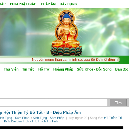
 ĐÁP
PHIM PHẬT GIÁO
PHÁP ÂM
XÂY DỰNG
Nguyền mong thân cận minh sư, quả Bồ Đề một đêm mà chín. Ph
Thư Viện
Tin Tức
Hỗ Trợ
Hoằng Pháp
Sức Khỏe - Đời Sống
Bạn đọc
p Hội Thiện Tý Bồ Tát - B -
Diệu Pháp Âm
inh Tụng - Sám Pháp
/
Kinh Tụng - Sám Pháp
| Lượt nghe: 20 | Sáng tác:
HT Thích Trí
um:
Kinh Đại Bảo Tích - HT. Thích Trí Tịnh