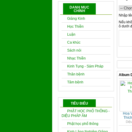
DANH MỤC
CHÍNH
Nhập tê
Giảng Kinh
Nếu khô
ô dưới đ
Học Thiền
Luận
Ca khúc
Sách nói
Nhạc Thiền
Kinh Tụng - Sám Pháp
Thân bệnh
Album 
Tâm bệnh
TIÊU BIỂU
PHẬT HỌC PHỔ THÔNG -
Hoa V
DIỆU PHÁP ÂM
Thíc
Diệ
Phật học phổ thông
Kinh Lăng Nghiêm Giảng