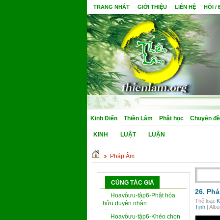
TRANG NHẤT
GIỚI THIỆU
LIÊN HỆ
HỎI /
Kinh Điển
Thiền Lâm
Phật học
Chuyên đề
KINH
LUẬT
LUẬN
Pháp Âm
CÙNG TÁC GIẢ
26. Phá
Hoavôưu-tập6-Phật hóa
Thể loại:
K
hữu duyên nhân
Tịnh
| Alb
Hoavôưu-tập6-Khéo chọn