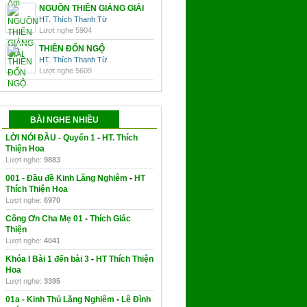
NGUỒN THIÊN GIẢNG GIẢI
HT. Thích Thanh Từ
Lượt nghe 5904
THIỀN ĐỐN NGỘ
HT. Thích Thanh Từ
Lượt nghe 5609
BÀI NGHE NHIỀU
LỜI NÓI ĐẦU - Quyển 1
-
HT. Thích
Thiện Hoa
Lượt nghe:
9883
001 - Đầu đề Kinh Lăng Nghiêm
-
HT
Thích Thiện Hoa
Lượt nghe:
6970
Công Ơn Cha Mẹ 01
-
Thích Giác
Thiện
Lượt nghe:
4041
Khóa I Bài 1 đến bài 3
-
HT Thích Thiện
Hoa
Lượt nghe:
3395
01a - Kinh Thủ Lăng Nghiêm
-
Lê Đình