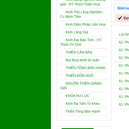
giải - HT Thích Thiện Hoa
Bình l
Kinh Thủ Lăng Nghiêm -
Cs Minh Tâm
Bạ
Kinh Diệu Pháp Liên Hoa
Kinh Lăng Già
Lời G
Kinh Đại Bảo Tích - HT.
62. P
Thích Trí Tịnh
62. P
THIỀN CĂN BẢN
61. Ph
Đại thừa khởi tín luận
61. Ph
THIỀN TÔNG BẢN HẠNH
61. Ph
THIỀN ĐỐN NGỘ
61. Ph
NGUỒN THIÊN GIẢNG
GIẢI
61. Ph
KHÓA HƯ LỤC
61. Ph
Kinh Na Tiên Tỳ Kheo
61. Ph
Thiền Tông Bản Hạnh