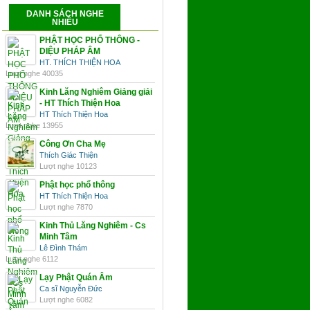
DANH SÁCH NGHE
NHIỀU
PHẬT HỌC PHỔ THÔNG -
DIỆU PHÁP ÂM
HT. THÍCH THIỆN HOA
Lượt nghe 40035
Kinh Lăng Nghiêm Giảng giải
- HT Thích Thiện Hoa
HT Thích Thiện Hoa
Lượt nghe 13955
Công Ơn Cha Mẹ
Thích Giác Thiện
Lượt nghe 10123
Phật học phổ thông
HT Thích Thiện Hoa
Lượt nghe 7870
Kinh Thủ Lăng Nghiêm - Cs
Minh Tâm
Lê Đình Thám
Lượt nghe 6112
Lạy Phật Quán Âm
Ca sĩ Nguyễn Đức
Lượt nghe 6082