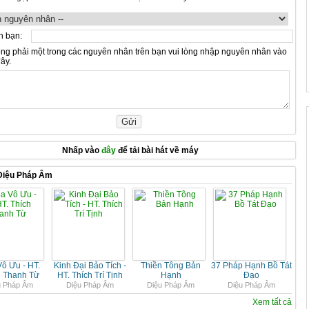
n bạn:
ng phải một trong các nguyên nhân trên bạn vui lòng nhập nguyên nhân vào
ây.
Nhấp vào
đây
để tải bài hát về máy
Diệu Pháp Âm
ô Ưu - HT.
Kinh Đại Bảo Tích -
Thiền Tông Bản
37 Pháp Hạnh Bồ Tát
h Thanh Từ
HT. Thích Trí Tịnh
Hạnh
Đạo
u Pháp Âm
Diệu Pháp Âm
Diệu Pháp Âm
Diệu Pháp Âm
Xem tất cả