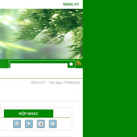
ĐĂNG KÝ
úc gặp tình cờ tri thức, hoa Ưu Đàm mấy kiếp đâm bông.
09:14 ICT Thứ Sáu, 07/08/2026
HỘP NHẠC