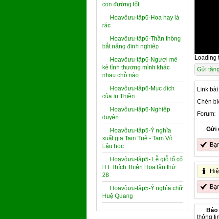
con đường tốt
Hoavôưu-tập6-Hoa hay là
rác
Hoavôưu-tập6-Thần thông
bắt năng định nghiệp
Loading t
Hoavôưu-tập6-Người mê
kẻ tỉnh thương mình khác
Gửi tặn
nhau chỗ nào
Hoavôưu-tập6-Mục đích
Link bài
của tu Thiền
Chèn bl
Hoavôưu-tập6-Nghiệp
Forum:
duyên
Gửi 
Hoavôưu-tập5-Ý nghĩa
xuất gia Tam Tuệ - Tam Vô
Bạ
Lậu học
Hoavôưu-tập5- Lễ giỗ tổ cố
HT Thích Thiện Hoa lần thứ
Hiệ
28
Bạ
Hoavôưu-tập5-Ý nghĩa chữ
Huệ Quang
Báo 
thông ti