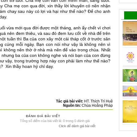
 con 89 tuổi. Cha mẹ con vẫn còn minh mẫn, sáng suốt.
ày Cha mẹ con qua đời, xin thầy lời khuyên có nên nhận
ám chay sau này có lợi và hại như thế nào? Để cho anh
dạy.
uổi vừa mới qua đời được một tháng, anh ấy chết vì chơi
quá nên đem thiêu, và sau đó đem lưu cốt về nhà để trên
ột tuần thì Ba của con xây một cái tháp cốt ở trước sân
ng cúng mỗi ngày. Bạn con nói như vậy là không nên vì
thì không nên thờ ở nhà mà nên để vào trong chùa. Nhất
m, nhưng ba của con không nghe và nói bạn của con đừng
hư vậy, trong trường hợp này con phải làm như thế nào?
? Xin thầy hoan hỷ chỉ dạy.
Tác giả bài viết:
HT. Thích Trí Huệ
Nguồn tin:
Chùa Hoằng Pháp
ĐÁNH GIÁ BÀI VIẾT
Tổng số điểm của bài viết là: 0 trong 0 đánh giá
Click để đánh giá bài viết