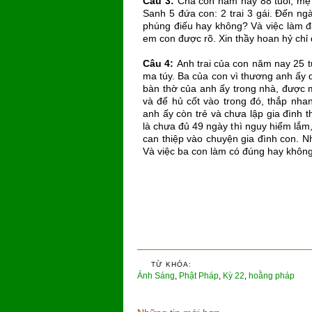
Câu 3:
Cha con năm nay 88 tuổi, mẹ
Sanh 5 đứa con: 2 trai 3 gái. Đến ng
phúng điếu hay không? Và việc làm đ
em con được rõ. Xin thầy hoan hỷ chỉ 
Câu 4:
Anh trai của con năm nay 25 t
ma túy. Ba của con vì thương anh ấy 
bàn thờ của anh ấy trong nhà, được m
và để hủ cốt vào trong đó, thắp nha
anh ấy còn trẻ và chưa lập gia đình 
là chưa đủ 49 ngày thì nguy hiểm lắ
can thiệp vào chuyện gia đình con. N
Và việc ba con làm có đúng hay không
TỪ KHÓA:
Ánh Sáng
,
Phật Pháp
,
Kỳ 22
,
hoằng pháp