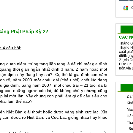
áng Phật Pháp Kỳ 22
CÁC N
Tháng G
 4 câu hỏi:
Tháng H
xuất gia
diệtNgà
21,vía Đ
ng quan niệm trùng tang liền tang là để chỉ một gia đình
Đức Chu
bốn,vía 
t quãng thời gian ngắn nhất định 3 năm, 2 năm hoặc một
ận định này đúng hay sai? Cụ thể là gia đình con năm
con rể, năm 2000 một cháu gái (cháu nội) chết lúc đang
 gia đình. Sang năm 2007, một cháu trai – 21 tuổi đã bị
húng con những người còn lại, dù không chú ý nhưng cũng
p lại một lần. Vậy chúng con phải làm gì để cầu siêu cho
Đan
phải làm thế nào?
Khá
Máy
ến Niết Bàn giải thoát hoặc được vãng sinh cực lạc. Xin
Hôm
g con được rõ Niết Bàn, và Cực Lạc giống nhau hay khác
Thá
Tổn