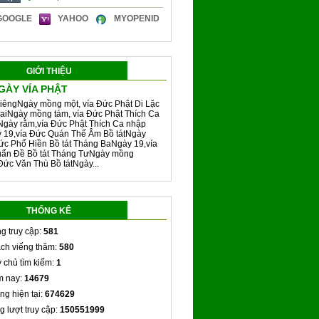
GOOGLE
YAHOO
MYOPENID
GIỚI THIỆU
GÀY VÍA PHẬT
iêngNgày mồng một, vía Đức Phật Di Lặc
aiNgày mồng tám, vía Đức Phật Thích Ca
Ngày rằm,vía Đức Phật Thích Ca nhập
y 19,vía Đức Quán Thế Âm Bồ tátNgày
ức Phổ Hiền Bồ tát Tháng BaNgày 19,vía
ẩn Đề Bồ tát Tháng TưNgày mồng
Đức Văn Thù Bồ tátNgày...
THỐNG KÊ
g truy cập:
581
ch viếng thăm:
580
 chủ tìm kiếm:
1
 nay:
14679
ng hiện tại:
674629
g lượt truy cập:
150551999