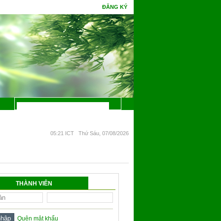
ĐĂNG KÝ
một đêm mà chín. Phúc gặp tình cờ tri thức, hoa Ưu Đàm mấy kiếp đâm bông.
05:21 ICT Thứ Sáu, 07/08/2026
THÀNH VIÊN
Quên mật khẩu