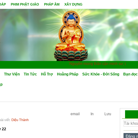
 ĐÁP
PHIM PHẬT GIÁO
PHÁP ÂM
XÂY DỰNG
Nguyền mong thân cận minh sư, quả Bồ Đề 
Thư Viện
Tin Tức
Hỗ Trợ
Hoằng Pháp
Sức Khỏe - Đời Sống
Bạn đọc
áp
email
In
Lưu
ài viết:
Diệu Thành
ỳ 22