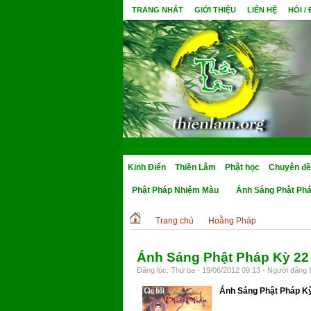
TRANG NHẤT
GIỚI THIỆU
LIÊN HỆ
HỎI /
Kinh Điển
Thiền Lâm
Phật học
Chuyên đề
Phật Pháp Nhiệm Màu
Ánh Sáng Phật Ph
Trang chủ
Hoằng Pháp
Ánh Sáng Phật Pháp Kỳ 22
Đăng lúc: Thứ ba - 19/06/2012 09:13 - Người đăng b
Ánh Sáng Phật Pháp K