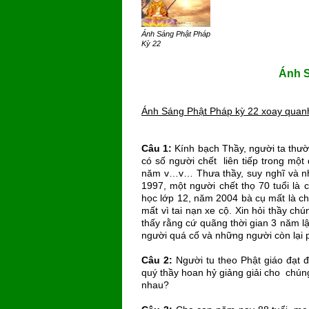
Ánh Sáng Phật Pháp
Kỳ 22
Ánh S
Ánh Sáng Phật Pháp kỳ 22 xoay quanh
Câu 1:
Kính bạch Thầy, người ta thườ
có số người chết liên tiếp trong mộ
năm v…v… Thưa thầy, suy nghĩ và nh
1997, một người chết thọ 70 tuổi là 
học lớp 12, năm 2004 bà cụ mất là chủ
mất vì tai nạn xe cộ. Xin hỏi thầy c
thấy rằng cứ quãng thời gian 3 năm lậ
người quá cố và những người còn lại 
Câu 2:
Người tu theo Phật giáo đạt đ
quý thầy hoan hỷ giảng giải cho chún
nhau?