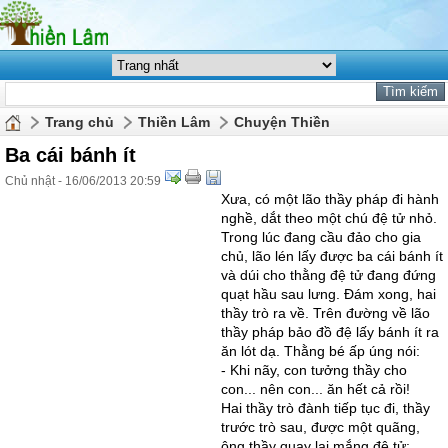
Trang chủ
Thiền Lâm
Chuyện Thiền
Ba cái bánh ít
Chủ nhật - 16/06/2013 20:59
Xưa, có một lão thầy pháp đi hành
nghề, dắt theo một chú đệ tử nhỏ.
Trong lúc đang cầu đảo cho gia
chủ, lão lén lấy được ba cái bánh ít
và dúi cho thằng đệ tử đang đứng
quạt hầu sau lưng. Đám xong, hai
thầy trò ra về. Trên đường về lão
thầy pháp bảo đồ đệ lấy bánh ít ra
ăn lót dạ. Thằng bé ấp úng nói:
- Khi nãy, con tưởng thầy cho
con... nên con... ăn hết cả rồi!
Hai thầy trò đành tiếp tục đi, thầy
trước trò sau, được một quãng,
ông thầy quay lại mắng đệ tử: