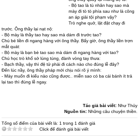
- Bộ tao là tù nhân hay sao mà
mày đi tò tò phía sau như là công
an áp giải tội phạm vậy?
Trò nghe quở, lật đật chạy đi
trước. Ông thầy lại nạt nộ:
- Bộ mày là thầy tao hay sao mà dám đi trước tao?
Chú bé liền đi ngang hàng với ông thầy. Bấy giờ, ông thầy liền trợn
mắt quát:
- Bộ mày là bạn bè tao sao mà dám đi ngang hàng với tao?
Chú học trò khổ sở lúng túng, đành vòng tay thưa:
- Bạch thầy, vậy thì đệ tử phải đi cách nào cho đúng lễ đây?
Đến lúc nầy, ông thầy pháp mới chịu nói rõ ý mình:
- Mày muốn đi kiểu nào cũng được.. miễn sao có ba cái bánh ít trả
lại tao thì đúng lễ ngay.
Tác giả bài viết:
Như Thủy
Nguồn tin:
Những câu chuyện thiền.
Tổng số điểm của bài viết là: 1 trong 1 đánh giá
Click để đánh giá bài viết