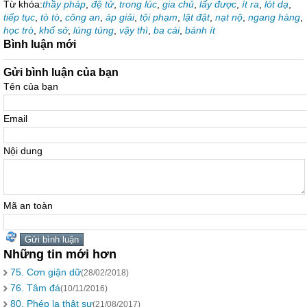
Từ khóa:
thầy pháp
,
đệ tử
,
trong lúc
,
gia chủ
,
lấy được
,
ít ra
,
lót dạ
,
tiếp tục
,
tò tò
,
công an
,
áp giải
,
tội phạm
,
lật đật
,
nạt nộ
,
ngang hàng
,
học trò
,
khổ sở
,
lúng túng
,
vậy thì
,
ba cái
,
bánh ít
Bình luận mới
Gửi bình luận của bạn
Tên của bạn
Email
Nội dung
Mã an toàn
Những tin mới hơn
75. Cơn giận dữ
(28/02/2018)
76. Tâm đá
(10/11/2016)
80. Phép lạ thật sự
(21/08/2017)