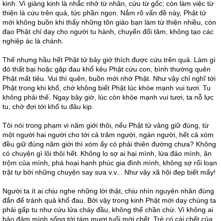
kinh. Vì giảng kinh là nhắc nhở từ nhân, cứu từ gốc; còn làm việc từ
thiện là cứu trên quả, tức phần ngọn. Nắm rõ vấn đề này, Phật tử
mới không buồn khi thấy những tôn giáo bạn làm từ thiện nhiều, còn
đạo Phật chỉ dạy cho người tu hành, chuyển đổi tâm, không tạo các
nghiệp ác là chánh.
Thế nhưng hầu hết Phật tử bây giờ thích được cứu trên quả. Làm gì
đó thất bại hoặc gặp đau khổ kêu Phật cứu con, bình thường quên
Phật mất tiêu. Vui thì quên, buồn mới nhớ Phật. Như vậy chỉ nghĩ tới
Phật trong khi khổ, chớ không biết Phật lúc khỏe mạnh vui tươi. Tu
không phải thế. Ngay bây giờ, lúc còn khỏe mạnh vui tươi, ta nỗ lực
tu, chớ đợi tới khổ tu đâu kịp.
Tôi nói trong phạm vi năm giới thôi, nếu Phật tử vâng giữ đúng, từ
một người hai người cho tới cả trăm người, ngàn người, hết cả xóm
đều giữ đúng năm giới thì xóm ấy có phải thiên đường chưa? Không
có chuyện gì lôi thôi hết. Không lo sợ ai hại mình, lừa đảo mình, ăn
trộm của mình, phá hoại hạnh phúc gia đình mình, không sợ rối loạn
trật tự bởi những chuyện say sưa v.v... Như vậy xã hội đẹp biết mấy!
Người ta ít ai chịu nghe những lời thật, chịu nhìn nguyên nhân đúng
đắn để tránh quả khổ đau. Bởi vậy trong kinh Phật mới dạy chúng ta
phải gấp tu như cứu lửa cháy đầu, không thể chần chừ. Vì không ai
bảo đảm mình sống tới tám mươi tuổi mới chết. Trẻ có cái chết của