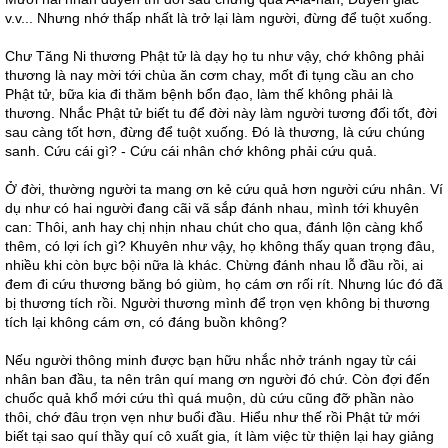
v.v... Nhưng nhớ thấp nhất là trở lại làm người, đừng để tuột xuống.
Chư Tăng Ni thương Phật tử là dạy họ tu như vậy, chớ không phải
thương là nay mời tới chùa ăn cơm chay, mốt đi tụng cầu an cho
Phật tử, bữa kia đi thăm bệnh bổn đạo, làm thế không phải là
thương. Nhắc Phật tử biết tu để đời này làm người tương đối tốt, đời
sau càng tốt hơn, đừng để tuột xuống. Đó là thương, là cứu chúng
sanh. Cứu cái gì? - Cứu cái nhân chớ không phải cứu quả.
Ở đời, thường người ta mang ơn kẻ cứu quả hơn người cứu nhân. Ví
dụ như có hai người đang cãi vã sắp đánh nhau, mình tới khuyên
can: Thôi, anh hay chị nhịn nhau chút cho qua, đánh lộn càng khổ
thêm, có lợi ích gì? Khuyên như vậy, họ không thấy quan trọng đâu,
nhiều khi còn bực bội nữa là khác. Chừng đánh nhau lỗ đầu rồi, ai
đem đi cứu thương băng bó giùm, họ cám ơn rối rít. Nhưng lúc đó đã
bị thương tích rồi. Người thương mình để trọn vẹn không bị thương
tích lại không cám ơn, có đáng buồn không?
Nếu người thông minh được bạn hữu nhắc nhở tránh ngay từ cái
nhân ban đầu, ta nên trân quí mang ơn người đó chứ. Còn đợi đến
chuốc quả khổ mới cứu thì quá muộn, dù cứu cũng đỡ phần nào
thôi, chớ đâu trọn vẹn như buổi đầu. Hiểu như thế rồi Phật tử mới
biết tại sao quí thầy quí cô xuất gia, ít làm việc từ thiện lại hay giảng