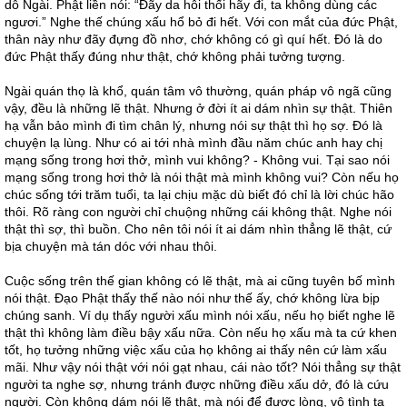
dỗ Ngài. Phật liền nói: “Đãy da hôi thối hãy đi, ta không dùng các
ngươi.” Nghe thế chúng xấu hổ bỏ đi hết. Với con mắt của đức Phật,
thân này như đãy đựng đồ nhơ, chớ không có gì quí hết. Đó là do
đức Phật thấy đúng như thật, chớ không phải tưởng tượng.
Ngài quán thọ là khổ, quán tâm vô thường, quán pháp vô ngã cũng
vậy, đều là những lẽ thật. Nhưng ở đời ít ai dám nhìn sự thật. Thiên
hạ vẫn bảo mình đi tìm chân lý, nhưng nói sự thật thì họ sợ. Đó là
chuyện lạ lùng. Như có ai tới nhà mình đầu năm chúc anh hay chị
mạng sống trong hơi thở, mình vui không? - Không vui. Tại sao nói
mạng sống trong hơi thở là nói thật mà mình không vui? Còn nếu họ
chúc sống tới trăm tuổi, ta lại chịu mặc dù biết đó chỉ là lời chúc hão
thôi. Rõ ràng con người chỉ chuộng những cái không thật. Nghe nói
thật thì sợ, thì buồn. Cho nên tôi nói ít ai dám nhìn thẳng lẽ thật, cứ
bịa chuyện mà tán dóc với nhau thôi.
Cuộc sống trên thế gian không có lẽ thật, mà ai cũng tuyên bố mình
nói thật. Đạo Phật thấy thế nào nói như thế ấy, chớ không lừa bịp
chúng sanh. Ví dụ thấy người xấu mình nói xấu, nếu họ biết nghe lẽ
thật thì không làm điều bậy xấu nữa. Còn nếu họ xấu mà ta cứ khen
tốt, họ tưởng những việc xấu của họ không ai thấy nên cứ làm xấu
mãi. Như vậy nói thật với nói gạt nhau, cái nào tốt? Nói thẳng sự thật
người ta nghe sợ, nhưng tránh được những điều xấu dở, đó là cứu
người. Còn không dám nói lẽ thật, mà nói để được lòng, vô tình ta