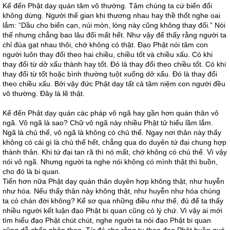
Kế đến Phật dạy quán tâm vô thường. Tâm chúng ta cứ biến đổi
không dừng. Người thế gian khi thương nhau hay thề thốt nghe oai
lắm: “Dầu cho biển cạn, núi mòn, lòng này cũng không thay đổi.” Nói
thế nhưng chẳng bao lâu đổi mất hết. Như vậy để thấy rằng người ta
chỉ đùa gạt nhau thôi, chớ không có thật. Đạo Phật nói tâm con
người luôn thay đổi theo hai chiều, chiều tốt và chiều xấu. Có khi
thay đổi từ dở xấu thành hay tốt. Đó là thay đổi theo chiều tốt. Có khi
thay đổi từ tốt hoặc bình thường tuột xuống dở xấu. Đó là thay đổi
theo chiều xấu. Bởi vậy đức Phật dạy tất cả tâm niệm con người đều
vô thường. Đây là lẽ thật.
Kế đến Phật dạy quán các pháp vô ngã hay gần hơn quán thân vô
ngã. Vô ngã là sao? Chữ vô ngã này nhiều Phật tử hiểu lầm lắm.
Ngã là chủ thể, vô ngã là không có chủ thể. Ngay nơi thân này thấy
không có cái gì là chủ thể hết, chẳng qua do duyên tứ đại chung hợp
thành thân. Khi tứ đại tan rã thì nó mất, chớ không có chủ thể. Vì vậy
nói vô ngã. Nhưng người ta nghe nói không có mình thật thì buồn,
cho đó là bi quan.
Tiến hơn nữa Phật dạy quán thân duyên hợp không thật, như huyễn
như hóa. Nếu thấy thân này không thật, như huyễn như hóa chúng
ta có chán đời không? Kể sơ qua những điều như thế, đủ để ta thấy
nhiều người kết luận đạo Phật bi quan cũng có lý chứ. Vì vậy ai mới
tìm hiểu đạo Phật chút chút, nghe người ta nói đạo Phật bi quan