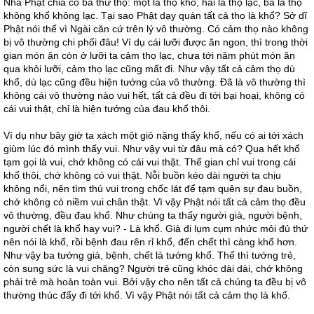
Nhà Phật chia có ba thứ thọ: một là thọ khổ, hai là thọ lạc, ba là thọ
không khổ không lạc. Tại sao Phật dạy quán tất cả thọ là khổ? Sở dĩ
Phật nói thế vì Ngài căn cứ trên lý vô thường. Có cảm thọ nào không
bị vô thường chi phối đâu! Ví dụ cái lưỡi được ăn ngon, thì trong thời
gian món ăn còn ở lưỡi ta cảm thọ lạc, chưa tới năm phút món ăn
qua khỏi lưỡi, cảm thọ lạc cũng mất đi. Như vậy tất cả cảm thọ dù
khổ, dù lạc cũng đều hiện tướng của vô thường. Đã là vô thường thì
không cái vô thường nào vui hết, tất cả đều đi tới bại hoại, không có
cái vui thật, chỉ là hiện tướng của đau khổ thôi.
Ví dụ như bây giờ ta xách một giỏ nặng thấy khổ, nếu có ai tới xách
giùm lúc đó mình thấy vui. Như vậy vui từ đâu mà có? Qua hết khổ
tạm gọi là vui, chớ không có cái vui thật. Thế gian chỉ vui trong cái
khổ thôi, chớ không có vui thật. Nỗi buồn kéo dài người ta chịu
không nổi, nên tìm thú vui trong chốc lát để tạm quên sự đau buồn,
chớ không có niềm vui chân thật. Vì vậy Phật nói tất cả cảm thọ đều
vô thường, đều đau khổ. Như chúng ta thấy người già, người bệnh,
người chết là khổ hay vui? - Là khổ. Già đi lụm cụm nhức mỏi đủ thứ
nên nói là khổ, rồi bệnh đau rên rỉ khổ, đến chết thì càng khổ hơn.
Như vậy ba tướng già, bệnh, chết là tướng khổ. Thế thì tướng trẻ,
còn sung sức là vui chăng? Người trẻ cũng khóc dài dài, chớ không
phải trẻ mà hoàn toàn vui. Bởi vậy cho nên tất cả chúng ta đều bị vô
thường thúc đẩy đi tới khổ. Vì vậy Phật nói tất cả cảm thọ là khổ.