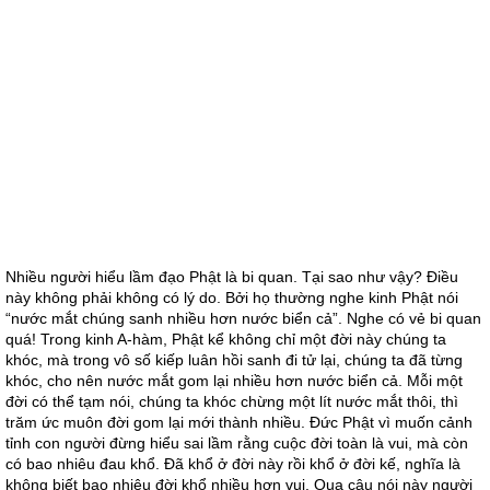
Nhiều người hiểu lầm đạo Phật là bi quan. Tại sao như vậy? Điều
này không phải không có lý do. Bởi họ thường nghe kinh Phật nói
“nước mắt chúng sanh nhiều hơn nước biển cả”. Nghe có vẻ bi quan
quá! Trong kinh A-hàm, Phật kể không chỉ một đời này chúng ta
khóc, mà trong vô số kiếp luân hồi sanh đi tử lại, chúng ta đã từng
khóc, cho nên nước mắt gom lại nhiều hơn nước biển cả. Mỗi một
đời có thể tạm nói, chúng ta khóc chừng một lít nước mắt thôi, thì
trăm ức muôn đời gom lại mới thành nhiều. Đức Phật vì muốn cảnh
tỉnh con người đừng hiểu sai lầm rằng cuộc đời toàn là vui, mà còn
có bao nhiêu đau khổ. Đã khổ ở đời này rồi khổ ở đời kế, nghĩa là
không biết bao nhiêu đời khổ nhiều hơn vui. Qua câu nói này người