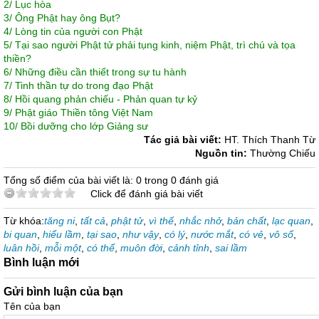
2/
Lục hòa
3/
Ông Phật hay ông Bụt?
4/
Lòng tin của người con Phật
5/
Tại sao người Phật tử phải tụng kinh, niệm Phật, trì chú và tọa
thiền?
6/
Những điều cần thiết trong sự tu hành
7/
Tinh thần tự do trong đạo Phật
8/
Hồi quang phản chiếu - Phản quan tự kỷ
9/
Phật giáo Thiền tông Việt Nam
10/
Bồi dưỡng cho lớp Giảng sư
Tác giả bài viết:
HT. Thích Thanh Từ
Nguồn tin:
Thường Chiếu
Tổng số điểm của bài viết là: 0 trong 0 đánh giá
Click để đánh giá bài viết
Từ khóa:
tăng ni
,
tất cả
,
phật tử
,
vì thế
,
nhắc nhở
,
bản chất
,
lạc quan
,
bi quan
,
hiểu lầm
,
tại sao
,
như vậy
,
có lý
,
nước mắt
,
có vẻ
,
vô số
,
luân hồi
,
mỗi một
,
có thể
,
muôn đời
,
cảnh tỉnh
,
sai lầm
Bình luận mới
Gửi bình luận của bạn
Tên của bạn