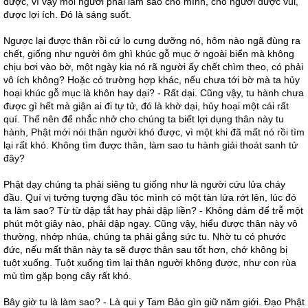
được, vì vậy mỗi người phải làm sao cho mình, cho người được vui,
được lợi ích. Đó là sáng suốt.
Ngược lại được thân rồi cứ lo cưng dưỡng nó, hôm nào ngã đùng ra
chết, giống như người ôm ghì khúc gỗ mục ở ngoài biển mà không
chịu bơi vào bờ, một ngày kia nó rã người ấy chết chìm theo, có phải
vô ích không? Hoặc có trường hợp khác, nếu chưa tới bờ mà ta hủy
hoại khúc gỗ mục là khôn hay dại? - Rất dại. Cũng vậy, tu hành chưa
được gì hết mà giận ai đi tự tử, đó là khờ dại, hủy hoại một cái rất
quí. Thế nên để nhắc nhở cho chúng ta biết lợi dụng thân này tu
hành, Phật mới nói thân người khó được, vì một khi đã mất nó rồi tìm
lại rất khó. Không tìm được thân, làm sao tu hành giải thoát sanh tử
đây?
Phật dạy chúng ta phải siêng tu giống như là người cứu lửa cháy
đầu. Quí vị tưởng tượng đầu tóc mình có một tàn lửa rớt lên, lúc đó
ta làm sao? Từ từ dập tắt hay phải dập liền? - Không dám để trễ một
phút một giây nào, phải dập ngay. Cũng vậy, hiểu được thân này vô
thường, nhớp nhúa, chúng ta phải gắng sức tu. Nhờ tu có phước
đức, nếu mất thân này ta sẽ được thân sau tốt hơn, chớ không bị
tuột xuống. Tuột xuống tìm lại thân người không được, như con rùa
mù tìm gặp bọng cây rất khó.
Bây giờ tu là làm sao? - Là qui y Tam Bảo gìn giữ năm giới. Đạo Phật