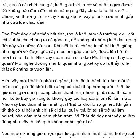
trẻ, già có cái chết của già, không ai biết trước và ngăn ngừa được.
Đã không bảo đảm đời mình mà ngang đây chưa lo tu thì sao? -
Chừng vô thường tới trở tay không kịp. Vì vậy phải lo cứu mình gấp
như cứu lửa cháy đầu.
Đạo Phật dạy quán thân bất tịnh, thọ là khổ, tâm vô thường v.v... cốt
chỉ lẽ thật cho chúng ta cố gắng tu, để không bị những khổ đau trong
đời này và những đời sau. Khi biết tu rồi chúng ta sẽ hết khổ, giống
như người vớ được gốc cây mục bơi gấp vào bờ, được lên bờ rồi
mới thật an lành. Như vậy quan niệm của đạo Phật bi quan hay lạc
quan? Mới nghe dường như bi quan nhưng xét kỹ đó là thấy rõ lẽ
thật để chúng ta vươn lên.
Hiểu vậy mỗi Phật tử phải cố gắng, tinh tấn tu hành từ năm giới là
mức chót, giữ để khỏi tuột xuống các loài thấp hơn người. Phật tử
giữ năm giới đàng hoàng chân chánh rồi, những gì đã qua thì sám
hối, kể từ bây giờ ráng tu không gây tạo hay sai phạm lỗi lầm nữa.
Như vậy bảo đảm nhắm mắt, quí Phật tử khỏi lo sợ gì hết. Khi gần
tắt thở có ai hỏi anh chị sẽ đi đâu, quí vị trả lời tôi sẽ trở lại làm
người, bảo đảm một trăm phần trăm. Vì Phật đã dạy như vậy, ta làm
đúng như vậy thì kết quả không nghi ngờ gì cả.
Nếu người không giữ được giới, lúc gần nhắm mắt hoảng hốt sợ sệt,