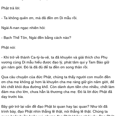
Phật trả lời:
- Ta không quên ơn, mà đã đền ơn Di mẫu rồi.
Ngài A-nan ngạc nhiên hỏi:
- Bạch Thế Tôn, Ngài đền bằng cách nào?
Phật nói:
- Khi trở về thành Ca-tỳ-la-vệ, ta đã khuyên và giải thích cho Phụ
vương cùng Di mẫu hiểu được đạo lý, phát tâm qui y Tam Bảo giữ
gìn năm giới. Đó là đã đủ để ta đền ơn song thân rồi.
Qua câu chuyện của đức Phật, chúng ta thấy người con muốn đền
ơn cha mẹ không gì hơn là khuyên cha mẹ ráng giữ gìn năm giới, để
khi chết khỏi đọa đường khổ. Còn dành dụm tiền cho nhiều, chết làm
đám ma cho lớn, chưa hẳn là thương cha mẹ. Đó là lời đức Phật đã
dạy trước kia.
Bây giờ trở lại vấn đề đạo Phật bi quan hay lạc quan? Như tôi đã
trình bày, đạo Phật nhìn thẳng lẽ thật, nói thẳng lẽ thật. Chúng ta