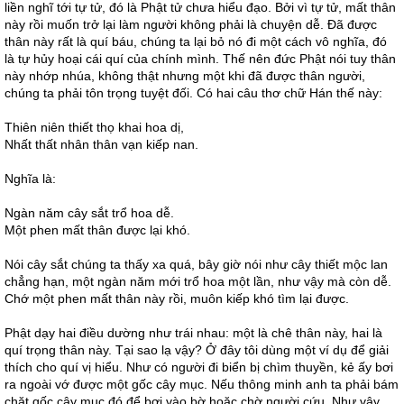
liền nghĩ tới tự tử, đó là Phật tử chưa hiểu đạo. Bởi vì tự tử, mất thân
này rồi muốn trở lại làm người không phải là chuyện dễ. Đã được
thân này rất là quí báu, chúng ta lại bỏ nó đi một cách vô nghĩa, đó
là tự hủy hoại cái quí của chính mình. Thế nên đức Phật nói tuy thân
này nhớp nhúa, không thật nhưng một khi đã được thân người,
chúng ta phải tôn trọng tuyệt đối. Có hai câu thơ chữ Hán thế này:
Thiên niên thiết thọ khai hoa dị,
Nhất thất nhân thân vạn kiếp nan.
Nghĩa là:
Ngàn năm cây sắt trổ hoa dễ.
Một phen mất thân được lại khó.
Nói cây sắt chúng ta thấy xa quá, bây giờ nói như cây thiết mộc lan
chẳng hạn, một ngàn năm mới trổ hoa một lần, như vậy mà còn dễ.
Chớ một phen mất thân này rồi, muôn kiếp khó tìm lại được.
Phật dạy hai điều dường như trái nhau: một là chê thân này, hai là
quí trọng thân này. Tại sao lạ vậy? Ở đây tôi dùng một ví dụ để giải
thích cho quí vị hiểu. Như có người đi biển bị chìm thuyền, kẻ ấy bơi
ra ngoài vớ được một gốc cây mục. Nếu thông minh anh ta phải bám
chặt gốc cây mục đó để bơi vào bờ hoặc chờ người cứu. Như vậy