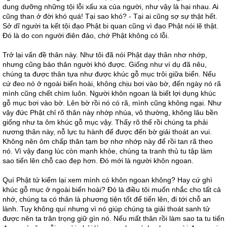
dung dưỡng những tội lỗi xấu xa của người, như vậy là hại nhau. Ai
cũng than ở đời khó quá! Tại sao khó? - Tại ai cũng sợ sự thật hết.
Sở dĩ người ta kết tội đạo Phật bi quan cũng vì đạo Phật nói lẽ thật.
Đó là do con người điên đảo, chớ Phật không có lỗi.
Trở lại vấn đề thân này. Như tôi đã nói Phật dạy thân nhơ nhớp,
nhưng cũng bảo thân người khó được. Giống như ví dụ đã nêu,
chúng ta được thân tựa như được khúc gỗ mục trôi giữa biển. Nếu
cứ đeo nó ở ngoài biển hoài, không chịu bơi vào bờ, đến ngày nó rã
mình cũng chết chìm luôn. Người khôn ngoan là biết lợi dụng khúc
gỗ mục bơi vào bờ. Lên bờ rồi nó có rã, mình cũng không ngại. Như
vậy đức Phật chỉ rõ thân này nhớp nhúa, vô thường, không lâu bền
giống như ta ôm khúc gỗ mục vậy. Thấy rõ thế rồi chúng ta phải
nương thân này, nỗ lực tu hành để được đến bờ giải thoát an vui.
Không nên ôm chấp thân tạm bợ nhơ nhớp này để rồi tan rã theo
nó. Vì vậy đang lúc còn mạnh khỏe, chúng ta tranh thủ tu tập làm
sao tiến lên chỗ cao đẹp hơn. Đó mới là người khôn ngoan.
Quí Phật tử kiểm lại xem mình có khôn ngoan không? Hay cứ ghì
khúc gỗ mục ở ngoài biển hoài? Đó là điều tôi muốn nhắc cho tất cả
nhớ, chúng ta có thân là phương tiện tốt để tiến lên, đi tới chỗ an
lành. Tuy không quí nhưng vì nó giúp chúng ta giải thoát sanh tử
được nên ta trân trọng giữ gìn nó. Nếu mất thân rồi làm sao ta tu tiến