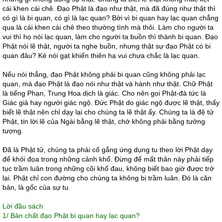
cái khen cái chê. Đạo Phật là đạo như thật, mà đã đúng như thật thì
có gì là bi quan, có gì là lạc quan? Bởi vì bi quan hay lạc quan chẳng
qua là cái khen cái chê theo thường tình mà thôi. Làm cho người ta
vui thì họ nói lạc quan, làm cho người ta buồn thì thành bi quan. Đạo
Phật nói lẽ thật, người ta nghe buồn, nhưng thật sự đạo Phật có bi
quan đâu? Kẻ nói gạt khiến thiên hạ vui chưa chắc là lạc quan.
Nếu nói thẳng, đạo Phật không phải bi quan cũng không phải lạc
quan, mà đạo Phật là đạo nói như thật và hành như thật. Chữ Phật
là tiếng Phạn, Trung Hoa dịch là giác. Cho nên gọi Phật-đà tức là
Giác giả hay người giác ngộ. Đức Phật do giác ngộ được lẽ thật, thấy
biết lẽ thật nên chỉ dạy lại cho chúng ta lẽ thật ấy. Chúng ta là đệ tử
Phật, tin lời lẽ của Ngài bằng lẽ thật, chớ không phải bằng tưởng
tượng.
Đã là Phật tử, chúng ta phải cố gắng ứng dụng tu theo lời Phật dạy
để khỏi đọa trong những cảnh khổ. Đừng để mất thân này phải tiếp
tục trầm luân trong những cõi khổ đau, không biết bao giờ được trở
lại. Phật chỉ con đường cho chúng ta không bị trầm luân. Đó là căn
bản, là gốc của sự tu.
Lời đầu sách
1/
Bản chất đạo Phật bi quan hay lạc quan?