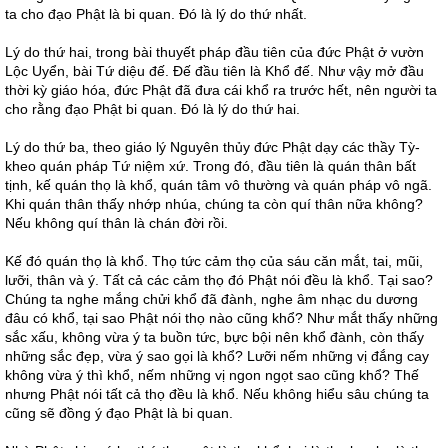
ta cho đạo Phật là bi quan. Đó là lý do thứ nhất.
Lý do thứ hai, trong bài thuyết pháp đầu tiên của đức Phật ở vườn
Lộc Uyển, bài Tứ diệu đế. Đế đầu tiên là Khổ đế. Như vậy mở đầu
thời kỳ giáo hóa, đức Phật đã đưa cái khổ ra trước hết, nên người ta
cho rằng đạo Phật bi quan. Đó là lý do thứ hai.
Lý do thứ ba, theo giáo lý Nguyên thủy đức Phật dạy các thầy Tỳ-
kheo quán pháp Tứ niệm xứ. Trong đó, đầu tiên là quán thân bất
tịnh, kế quán thọ là khổ, quán tâm vô thường và quán pháp vô ngã.
Khi quán thân thấy nhớp nhúa, chúng ta còn quí thân nữa không?
Nếu không quí thân là chán đời rồi.
Kế đó quán thọ là khổ. Thọ tức cảm thọ của sáu căn mắt, tai, mũi,
lưỡi, thân và ý. Tất cả các cảm thọ đó Phật nói đều là khổ. Tại sao?
Chúng ta nghe mắng chửi khổ đã đành, nghe âm nhạc du dương
đâu có khổ, tại sao Phật nói thọ nào cũng khổ? Như mắt thấy những
sắc xấu, không vừa ý ta buồn tức, bực bội nên khổ đành, còn thấy
những sắc đẹp, vừa ý sao gọi là khổ? Lưỡi nếm những vị đắng cay
không vừa ý thì khổ, nếm những vị ngon ngọt sao cũng khổ? Thế
nhưng Phật nói tất cả thọ đều là khổ. Nếu không hiểu sâu chúng ta
cũng sẽ đồng ý đạo Phật là bi quan.