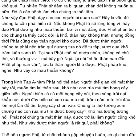
cũng dễ chấp nhận theo. Từ đó cho rằng tu theo đạo Phật buồn quá,
khổ quá. Tự nhiên Phật tử đâm ra bi quan, chán đời không muốn tu
nữa. Đó là căn bệnh làm cho chúng ta thối tâm.
Như vậy đạo Phật dạy cho con người bi quan sao? Đây là vấn đề
chúng ta cần phải hiểu rõ. Nếu không Phật tử sẽ lúng túng vì thấy
đạo Phật dường như mâu thuẫn. Bởi vì một đằng đức Phật phân tích
cho chúng ta thấy cuộc đời là khổ, thân này không thật, nhưng đồng
thời Phật cũng dạy thân người khó được. Đã được thân người,
chúng ta phải nên trân quí nương tựa nó để tu tập, vượt qua khổ
trầm luân sanh tử. Tại sao Phật chê nó nhớp nhúa, không có chủ
thể, vô thường v.v... mà bây giờ Ngài lại nói “nhân thân nan đắc,
Phật pháp nan văn”, tức là thân người khó được, Phật pháp khó
nghe. Như vậy có mâu thuẫn không?
Trong kinh Tạp A-hàm Phật nói thế này: Người thế gian khi mất thân
này rồi, muốn tìm lại thân sau, khó như con rùa mù tìm bọng cây
giữa biển. Ngoài biển cả có một bọng cây nổi, theo sóng trôi dạt
khắp nơi, dưới đáy biển có con rùa mù một trăm năm mới trồi đầu
lên một lần để tìm bọng cây chun vào. Chúng ta thử tưởng xem
chừng nào con rùa mù tìm được bọng cây? Khó mà tưởng tượng
nổi. Phật nói chúng ta mất thân này, được trở lại làm người cũng khó
như thế. Như vậy được thân người là rất quí, phải không?
Thế nên người Phật tử chân chánh gặp chuyện buồn, có gì chán đời