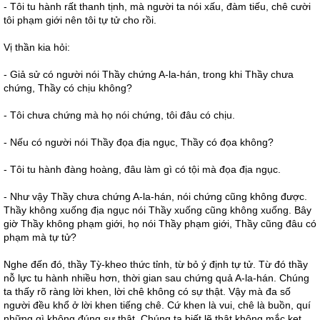
- Tôi tu hành rất thanh tịnh, mà người ta nói xấu, đàm tiếu, chê cười
tôi phạm giới nên tôi tự tử cho rồi.
Vị thần kia hỏi:
- Giả sử có người nói Thầy chứng A-la-hán, trong khi Thầy chưa
chứng, Thầy có chịu không?
- Tôi chưa chứng mà họ nói chứng, tôi đâu có chịu.
- Nếu có người nói Thầy đọa địa ngục, Thầy có đọa không?
- Tôi tu hành đàng hoàng, đâu làm gì có tội mà đọa địa ngục.
- Như vậy Thầy chưa chứng A-la-hán, nói chứng cũng không được.
Thầy không xuống địa ngục nói Thầy xuống cũng không xuống. Bây
giờ Thầy không phạm giới, họ nói Thầy phạm giới, Thầy cũng đâu có
phạm mà tự tử?
Nghe đến đó, thầy Tỳ-kheo thức tỉnh, từ bỏ ý định tự tử. Từ đó thầy
nỗ lực tu hành nhiều hơn, thời gian sau chứng quả A-la-hán. Chúng
ta thấy rõ ràng lời khen, lời chê không có sự thật. Vậy mà đa số
người đều khổ ở lời khen tiếng chê. Cứ khen là vui, chê là buồn, quí
những gì không đúng sự thật. Chúng ta biết lẽ thật không mắc kẹt