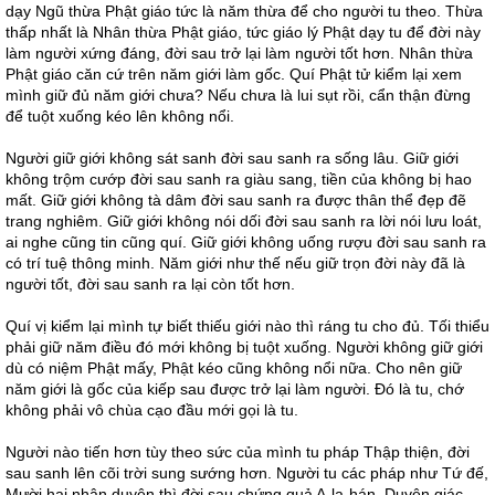
dạy Ngũ thừa Phật giáo tức là năm thừa để cho người tu theo. Thừa
thấp nhất là Nhân thừa Phật giáo, tức giáo lý Phật dạy tu để đời này
làm người xứng đáng, đời sau trở lại làm người tốt hơn. Nhân thừa
Phật giáo căn cứ trên năm giới làm gốc. Quí Phật tử kiểm lại xem
mình giữ đủ năm giới chưa? Nếu chưa là lui sụt rồi, cẩn thận đừng
để tuột xuống kéo lên không nổi.
Người giữ giới không sát sanh đời sau sanh ra sống lâu. Giữ giới
không trộm cướp đời sau sanh ra giàu sang, tiền của không bị hao
mất. Giữ giới không tà dâm đời sau sanh ra được thân thể đẹp đẽ
trang nghiêm. Giữ giới không nói dối đời sau sanh ra lời nói lưu loát,
ai nghe cũng tin cũng quí. Giữ giới không uống rượu đời sau sanh ra
có trí tuệ thông minh. Năm giới như thế nếu giữ trọn đời này đã là
người tốt, đời sau sanh ra lại còn tốt hơn.
Quí vị kiểm lại mình tự biết thiếu giới nào thì ráng tu cho đủ. Tối thiểu
phải giữ năm điều đó mới không bị tuột xuống. Người không giữ giới
dù có niệm Phật mấy, Phật kéo cũng không nổi nữa. Cho nên giữ
năm giới là gốc của kiếp sau được trở lại làm người. Đó là tu, chớ
không phải vô chùa cạo đầu mới gọi là tu.
Người nào tiến hơn tùy theo sức của mình tu pháp Thập thiện, đời
sau sanh lên cõi trời sung sướng hơn. Người tu các pháp như Tứ đế,
Mười hai nhân duyên thì đời sau chứng quả A-la-hán, Duyên giác