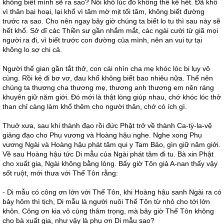
không biết mình sẽ ra sao? Nỗi khổ lúc đó không thể kể hết. Đã khổ
vì thân bại hoại, lại khổ vì tâm mờ mịt tối tăm, không biết đường
trước ra sao. Cho nên ngay bây giờ chúng ta biết lo tu thì sau này sẽ
hết khổ. Sở dĩ các Thiền sư gần nhắm mắt, các ngài cười từ giã mọi
người ra đi, vì biết trước con đường của mình, nên an vui tự tại
không lo sợ chi cả.
Người thế gian gần tắt thở, con cái nhìn cha mẹ khóc lóc bi lụy vô
cùng. Rồi kẻ đi bơ vơ, đau khổ không biết bao nhiêu nữa. Thế nên
chúng ta thương cha thương mẹ, thương anh thương em nên ráng
khuyên giữ năm giới. Đó mới là thật lòng giúp nhau, chớ khóc lóc thở
than chỉ càng làm khổ thêm cho người thân, chớ có ích gì.
Thuở xưa, sau khi thành đạo rồi đức Phật trở về thành Ca-tỳ-la-vệ
giảng đạo cho Phụ vương và Hoàng hậu nghe. Nghe xong Phụ
vương Ngài và Hoàng hậu phát tâm qui y Tam Bảo, gìn giữ năm giới.
Về sau Hoàng hậu tức Di mẫu của Ngài phát tâm đi tu. Bà xin Phật
cho xuất gia, Ngài không bằng lòng. Bấy giờ Tôn giả A-nan thấy vậy
sốt ruột, mới thưa với Thế Tôn rằng:
- Di mẫu có công ơn lớn với Thế Tôn, khi Hoàng hậu sanh Ngài ra có
bảy hôm thì tịch, Di mẫu là người nuôi Thế Tôn từ nhỏ cho tới lớn
khôn. Công ơn kia vô cùng thâm trọng, mà bây giờ Thế Tôn không
cho bà xuất gia, như vậy là phụ ơn Di mẫu sao?