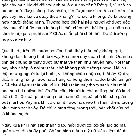
gốc cây mục lúc đó đối với anh ta là quí hay tiện? Rất quí, vì nhờ có
nó anh mới được sống. Tuy nhiên, lên được bờ rồi anh ta có nên tiếc
gốc cây mục kia và quảy theo không? - Chắc là không. Đó là trường
hợp người thông minh. Trường hợp thứ hai nếu người vớ được gốc
cây mục rồi, thấy mình không bị chết chìm nên hài lòng, cứ nằm đó
chơi hoài, quí vị nghĩ sao? Chắc chắn phải chết thôi. Đó là trường
hợp của kẻ khờ.
Qua thí dụ trên tôi muốn nói đạo Phật thấy thân này không quí,
không đẹp, không thật, bởi vậy Phật mới dạy quán bất tịnh. Quán bất
tịnh để chúng ta thấy được sự thật về thân như huyễn này. Nói thân
này nhơ nhớp là nói sự thật, chớ không phải tưởng tượng. Nói sự
thật nhưng người ta lại buồn, vì không chấp nhận sự thật ấy. Quí vị
thấy những hãng nước hoa, hãng xà bông thơm ra đời là để làm gì?
- Để che đậy sự thật xấu xí kia. Nếu thân này thơm sạch như mùi
hoa sen thì những thứ đó đâu cần. Người ta chế những thứ đó là vì
thân thể hôi quá, phải dùng mùi thơm bên ngoài phủ lên cho giảm
bớt mùi hôi. Vậy mà khi có chút ít nước hoa vào thì hãnh diện, tưởng
như mình sạch vậy. Đó chỉ là sự tưởng tượng thôi, bản chất của nó
là không sạch.
Ngày xưa khi Phật sắp thành đạo, ngồi dưới cội bồ-đề, lúc đó ma
quân kéo tới khuấy phá. Chúng hiện thành mỹ nữ kiều diễm để dụ