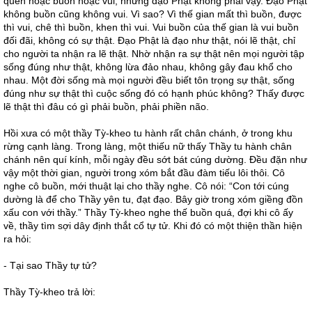
quen hoặc buồn hoặc vui, nhưng đạo Phật không phải vậy. Đạo Phật
không buồn cũng không vui. Vì sao? Vì thế gian mất thì buồn, được
thì vui, chê thì buồn, khen thì vui. Vui buồn của thế gian là vui buồn
đối đãi, không có sự thật. Đạo Phật là đạo như thật, nói lẽ thật, chỉ
cho người ta nhận ra lẽ thật. Nhờ nhận ra sự thật nên mọi người tập
sống đúng như thật, không lừa đảo nhau, không gây đau khổ cho
nhau. Một đời sống mà mọi người đều biết tôn trọng sự thật, sống
đúng như sự thật thì cuộc sống đó có hạnh phúc không? Thấy được
lẽ thật thì đâu có gì phải buồn, phải phiền não.
Hồi xưa có một thầy Tỳ-kheo tu hành rất chân chánh, ở trong khu
rừng cạnh làng. Trong làng, một thiếu nữ thấy Thầy tu hành chân
chánh nên quí kính, mỗi ngày đều sớt bát cúng dường. Đều đặn như
vậy một thời gian, người trong xóm bắt đầu đàm tiếu lôi thôi. Cô
nghe cô buồn, mới thuật lại cho thầy nghe. Cô nói: “Con tới cúng
dường là để cho Thầy yên tu, đạt đạo. Bây giờ trong xóm giềng đồn
xấu con với thầy.” Thầy Tỳ-kheo nghe thế buồn quá, đợi khi cô ấy
về, thầy tìm sợi dây định thắt cổ tự tử. Khi đó có một thiện thần hiện
ra hỏi:
- Tại sao Thầy tự tử?
Thầy Tỳ-kheo trả lời: