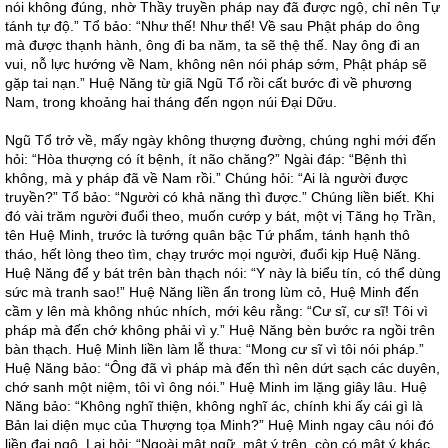
nói không đúng, nhờ Thầy truyền pháp nay đã được ngộ, chỉ nên Tự
tánh tự độ.” Tổ bảo: “Như thế! Như thế! Về sau Phật pháp do ông
mà được thạnh hành, ông đi ba năm, ta sẽ thệ thế. Nay ông đi an
vui, nỗ lực hướng về Nam, không nên nói pháp sớm, Phật pháp sẽ
gặp tai nạn.” Huệ Năng từ giã Ngũ Tổ rồi cất bước đi về phương
Nam, trong khoảng hai tháng đến ngọn núi Đại Dữu.
Ngũ Tổ trở về, mấy ngày không thượng đường, chúng nghi mới đến
hỏi: “Hòa thượng có ít bệnh, ít não chăng?” Ngài đáp: “Bệnh thì
không, mà y pháp đã về Nam rồi.” Chúng hỏi: “Ai là người được
truyền?” Tổ bảo: “Người có khả năng thì được.” Chúng liền biết. Khi
đó vài trăm người đuổi theo, muốn cướp y bát, một vị Tăng họ Trần,
tên Huệ Minh, trước là tướng quân bậc Tứ phẩm, tánh hạnh thô
tháo, hết lòng theo tìm, chạy trước mọi người, đuổi kịp Huệ Năng.
Huệ Năng để y bát trên bàn thạch nói: “Y này là biểu tín, có thể dùng
sức mà tranh sao!” Huệ Năng liền ẩn trong lùm cỏ, Huệ Minh đến
cầm y lên mà không nhúc nhích, mới kêu rằng: “Cư sĩ, cư sĩ! Tôi vì
pháp mà đến chớ không phải vì y.” Huệ Năng bèn bước ra ngồi trên
bàn thạch. Huệ Minh liền làm lễ thưa: “Mong cư sĩ vì tôi nói pháp.”
Huệ Năng bảo: “Ông đã vì pháp mà đến thì nên dứt sạch các duyên,
chớ sanh một niệm, tôi vì ông nói.” Huệ Minh im lặng giây lâu. Huệ
Năng bảo: “Không nghĩ thiện, không nghĩ ác, chính khi ấy cái gì là
Bản lai diện mục của Thượng tọa Minh?” Huệ Minh ngay câu nói đó
liền đại ngộ. Lại hỏi: “Ngoài mật ngữ, mật ý trên, còn có mật ý khác