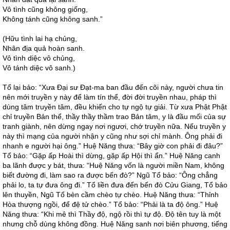
Vô tình cũng không giống,
Không tánh cũng không sanh.”
(Hữu tình lai hạ chủng,
Nhân địa quả hoàn sanh.
Vô tình diệc vô chủng,
Vô tánh diệc vô sanh.)
Tổ lại bảo: “Xưa Đại sư Đạt-ma ban đầu đến cõi này, người chưa tin
nên mới truyền y này để làm tín thể, đời đời truyền nhau, pháp thì
dùng tâm truyền tâm, đều khiến cho tự ngộ tự giải. Từ xưa Phật Phật
chỉ truyền Bản thể, thầy thầy thầm trao Bản tâm, y là đầu mối của sự
tranh giành, nên dừng ngay nơi ngươi, chớ truyền nữa. Nếu truyền y
này thì mạng của người nhận y cũng như sợi chỉ mành. Ông phải đi
nhanh e người hại ông.” Huệ Năng thưa: “Bây giờ con phải đi đâu?”
Tổ bảo: “Gặp ấp Hoài thì dừng, gặp ấp Hội thì ẩn.” Huệ Năng canh
ba lãnh được y bát, thưa: “Huệ Năng vốn là người miền Nam, không
biết đường đi, làm sao ra được bến đò?” Ngũ Tổ bảo: “Ông chẳng
phải lo, ta tự đưa ông đi.” Tổ liền đưa đến bến đò Cửu Giang, Tổ bảo
lên thuyền, Ngũ Tổ bèn cầm chèo tự chèo. Huệ Năng thưa: “Thỉnh
Hòa thượng ngồi, để đệ tử chèo.” Tổ bảo: “Phải là ta độ ông.” Huệ
Năng thưa: “Khi mê thì Thầy độ, ngộ rồi thì tự độ. Độ tên tuy là một
nhưng chỗ dùng không đồng. Huệ Năng sanh nơi biên phương, tiếng