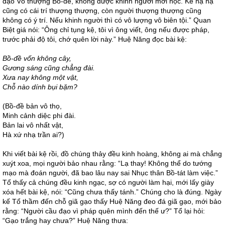
đạo Vô thượng Bồ-đề, không được khinh người mới học. Kẻ hạ hạ
cũng có cái trí thượng thượng, còn người thượng thượng cũng
không có ý trí. Nếu khinh người thì có vô lượng vô biên tội.” Quan
Biệt giá nói: “Ông chỉ tụng kệ, tôi vì ông viết, ông nếu được pháp,
trước phải độ tôi, chớ quên lời này.” Huệ Năng đọc bài kệ:
Bồ-đề vốn không cây,
Gương sáng cũng chẳng đài.
Xưa nay không một vật,
Chỗ nào dính bụi bặm?
(Bồ-đề bản vô thọ,
Minh cảnh diệc phi đài.
Bản lai vô nhất vật,
Hà xứ nhạ trần ai?)
Khi viết bài kệ rồi, đồ chúng thảy đều kinh hoàng, không ai mà chẳng
xuýt xoa, mọi người bảo nhau rằng: “Lạ thay! Không thể do tướng
mạo mà đoán người, đã bao lâu nay sai Nhục thân Bồ-tát làm việc.”
Tổ thấy cả chúng đều kinh ngạc, sợ có người làm hại, mới lấy giày
xóa hết bài kệ, nói: “Cũng chưa thấy tánh.” Chúng cho là đúng. Ngày
kế Tổ thầm đến chỗ giã gạo thấy Huệ Năng đeo đá giã gạo, mới bảo
rằng: “Người cầu đạo vì pháp quên mình đến thế ư?” Tổ lại hỏi:
“Gạo trắng hay chưa?” Huệ Năng thưa: