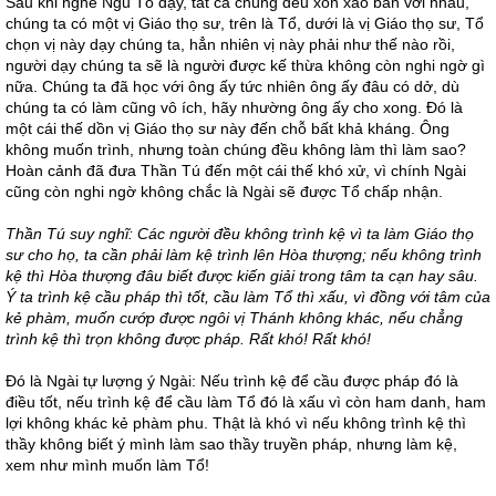
Sau khi nghe Ngũ Tổ dạy, tất cả chúng đều xôn xao bàn với nhau,
chúng ta có một vị Giáo thọ sư, trên là Tổ, dưới là vị Giáo thọ sư, Tổ
chọn vị này dạy chúng ta, hẳn nhiên vị này phải như thế nào rồi,
người dạy chúng ta sẽ là người được kế thừa không còn nghi ngờ gì
nữa. Chúng ta đã học với ông ấy tức nhiên ông ấy đâu có dở, dù
chúng ta có làm cũng vô ích, hãy nhường ông ấy cho xong. Đó là
một cái thế dồn vị Giáo thọ sư này đến chỗ bất khả kháng. Ông
không muốn trình, nhưng toàn chúng đều không làm thì làm sao?
Hoàn cảnh đã đưa Thần Tú đến một cái thế khó xử, vì chính Ngài
cũng còn nghi ngờ không chắc là Ngài sẽ được Tổ chấp nhận.
Thần Tú suy nghĩ: Các người đều không trình kệ vì ta làm Giáo thọ
sư cho họ, ta cần phải làm kệ trình lên Hòa thượng; nếu không trình
kệ thì Hòa thượng đâu biết được kiến giải trong tâm ta cạn hay sâu.
Ý ta trình kệ cầu pháp thì tốt, cầu làm Tổ thì xấu, vì đồng với tâm của
kẻ phàm, muốn cướp được ngôi vị Thánh không khác, nếu chẳng
trình kệ thì trọn không được pháp. Rất khó! Rất khó!
Đó là Ngài tự lượng ý Ngài: Nếu trình kệ để cầu được pháp đó là
điều tốt, nếu trình kệ để cầu làm Tổ đó là xấu vì còn ham danh, ham
lợi không khác kẻ phàm phu. Thật là khó vì nếu không trình kệ thì
thầy không biết ý mình làm sao thầy truyền pháp, nhưng làm kệ,
xem như mình muốn làm Tổ!