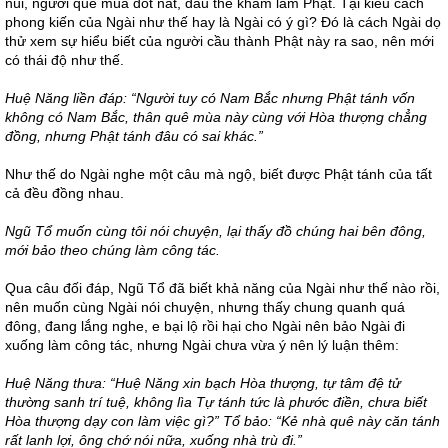
núi, người quê mùa dốt nát, đâu thể kham làm Phật. Tại kiểu cách
phong kiến của Ngài như thế hay là Ngài có ý gì? Đó là cách Ngài dọ
thử xem sự hiểu biết của người cầu thành Phật này ra sao, nên mới
có thái độ như thế.
Huệ Năng liền đáp: “Người tuy có Nam Bắc nhưng Phật tánh vốn
không có Nam Bắc, thân quê mùa này cùng với Hòa thượng chẳng
đồng, nhưng Phật tánh đâu có sai khác.”
Như thế do Ngài nghe một câu mà ngộ, biết được Phật tánh của tất
cả đều đồng nhau.
Ngũ Tổ muốn cùng tôi nói chuyện, lại thấy đồ chúng hai bên đông,
mới bảo theo chúng làm công tác.
Qua câu đối đáp, Ngũ Tổ đã biết khả năng của Ngài như thế nào rồi,
nên muốn cùng Ngài nói chuyện, nhưng thấy chung quanh quá
đông, đang lắng nghe, e bại lộ rồi hại cho Ngài nên bảo Ngài đi
xuống làm công tác, nhưng Ngài chưa vừa ý nên lý luận thêm:
Huệ Năng thưa: “Huệ Năng xin bạch Hòa thượng, tự tâm đệ tử
thường sanh trí tuệ, không lìa Tự tánh tức là phước điền, chưa biết
Hòa thượng dạy con làm việc gì?” Tổ bảo: “Kẻ nhà quê này căn tánh
rất lanh lợi, ông chớ nói nữa, xuống nhà trù đi.”