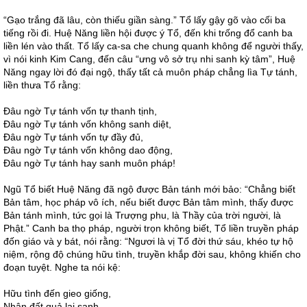
“Gạo trắng đã lâu, còn thiếu giần sàng.” Tổ lấy gậy gõ vào cối ba
tiếng rồi đi. Huệ Năng liền hội được ý Tổ, đến khi trống đổ canh ba
liền lén vào thất. Tổ lấy ca-sa che chung quanh không để người thấy,
vì nói kinh Kim Cang, đến câu “ưng vô sở trụ nhi sanh kỳ tâm”, Huệ
Năng ngay lời đó đại ngộ, thấy tất cả muôn pháp chẳng lìa Tự tánh,
liền thưa Tổ rằng:
Đâu ngờ Tự tánh vốn tự thanh tịnh,
Đâu ngờ Tự tánh vốn không sanh diệt,
Đâu ngờ Tự tánh vốn tự đầy đủ,
Đâu ngờ Tự tánh vốn không dao động,
Đâu ngờ Tự tánh hay sanh muôn pháp!
Ngũ Tổ biết Huệ Năng đã ngộ được Bản tánh mới bảo: “Chẳng biết
Bản tâm, học pháp vô ích, nếu biết được Bản tâm mình, thấy được
Bản tánh mình, tức gọi là Trượng phu, là Thầy của trời người, là
Phật.” Canh ba thọ pháp, người trọn không biết, Tổ liền truyền pháp
đốn giáo và y bát, nói rằng: “Ngươi là vị Tổ đời thứ sáu, khéo tự hộ
niệm, rộng độ chúng hữu tình, truyền khắp đời sau, không khiến cho
đoạn tuyệt. Nghe ta nói kệ:
Hữu tình đến gieo giống,
Nhân đất quả lại sanh.