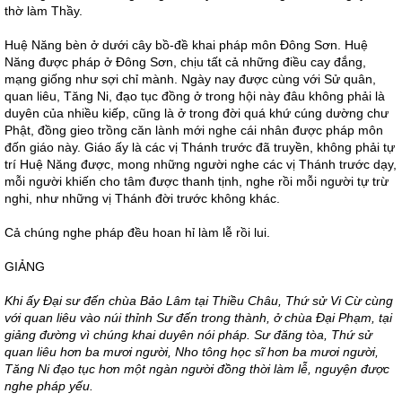
thờ làm Thầy.
Huệ Năng bèn ở dưới cây bồ-đề khai pháp môn Đông Sơn. Huệ
Năng được pháp ở Đông Sơn, chịu tất cả những điều cay đắng,
mạng giống như sợi chỉ mành. Ngày nay được cùng với Sử quân,
quan liêu, Tăng Ni, đạo tục đồng ở trong hội này đâu không phải là
duyên của nhiều kiếp, cũng là ở trong đời quá khứ cúng dường chư
Phật, đồng gieo trồng căn lành mới nghe cái nhân được pháp môn
đốn giáo này. Giáo ấy là các vị Thánh trước đã truyền, không phải tự
trí Huệ Năng được, mong những người nghe các vị Thánh trước dạy,
mỗi người khiến cho tâm được thanh tịnh, nghe rồi mỗi người tự trừ
nghi, như những vị Thánh đời trước không khác.
Cả chúng nghe pháp đều hoan hỉ làm lễ rồi lui.
GIẢNG
Khi ấy Đại sư đến chùa Bảo Lâm tại Thiều Châu, Thứ sử Vi Cừ cùng
với quan liêu vào núi thỉnh Sư đến trong thành, ở chùa Đại Phạm, tại
giảng đường vì chúng khai duyên nói pháp. Sư đăng tòa, Thứ sử
quan liêu hơn ba mươi người, Nho tông học sĩ hơn ba mươi người,
Tăng Ni đạo tục hơn một ngàn người đồng thời làm lễ, nguyện được
nghe pháp yếu.