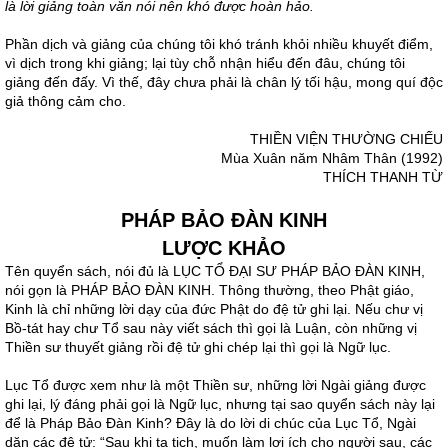
là lời giảng toàn văn nói nên khó được hoàn hảo.
Phần dịch và giảng của chúng tôi khó tránh khỏi nhiều khuyết điểm,
vì dịch trong khi giảng; lại tùy chỗ nhận hiểu đến đâu, chúng tôi
giảng đến đấy. Vì thế, đây chưa phải là chân lý tối hậu, mong quí độc
giả thông cảm cho.
THIỀN VIỆN THƯỜNG CHIẾU
Mùa Xuân năm Nhâm Thân (1992)
THÍCH THANH TỪ
PHÁP BẢO ĐÀN KINH
LƯỢC KHẢO
Tên quyển sách, nói đủ là LỤC TỔ ĐẠI SƯ PHÁP BẢO ĐÀN KINH,
nói gọn là PHÁP BẢO ĐÀN KINH. Thông thường, theo Phật giáo,
Kinh là chỉ những lời dạy của đức Phật do đệ tử ghi lại. Nếu chư vị
Bồ-tát hay chư Tổ sau này viết sách thì gọi là Luận, còn những vị
Thiền sư thuyết giảng rồi đệ tử ghi chép lại thì gọi là Ngữ lục.
Lục Tổ được xem như là một Thiền sư, những lời Ngài giảng được
ghi lại, lý đáng phải gọi là Ngữ lục, nhưng tại sao quyển sách này lại
để là Pháp Bảo Đàn Kinh? Đây là do lời di chúc của Lục Tổ, Ngài
dặn các đệ tử: “Sau khi ta tịch, muốn làm lợi ích cho người sau, các