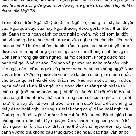
bạc là mười lượng để giúp nuôi dưỡng mẹ già và bảo đến Huỳnh Mai
tham vấn Ngũ Tổ.
Trong đoạn trên Ngài kể lý do đi tìm Ngũ Tổ, chúng ta thấy túc duyên
của Ngài quá dày, sau này Ngài thường được gọi là Nhục thân Bồ-
tát. Sanh trong hoàn cảnh cơ cực nghèo khốn, mồ côi sớm lại dốt
nát vì không được học hành, nhưng vừa nghe một câu kinh liền ngộ,
tại sao thế? Thường chúng ta cho rằng người có phước duyên mới
được sanh trong những gia đình giàu có, mới thông minh học giỏi.
Còn sanh trong gia đình nghèo, lại mồ côi sớm, không được học
hành thì gọi là vô phước. Tại sao vô phước mà nghe một câu kinh
liền ngộ, còn những người có phước nghe hoài mà không ngộ? Như
vậy ai hơn ai? Ai có phước hơn ai? Đó là điều chúng tôi muốn nhắc
cho tất cả quí vị hiểu để khỏi thắc mắc. Nếu nói một đời này, ra đời,
nghe một câu kinh liền ngộ, như trong kinh thường nói: nhất văn
thiên ngộ (một nghe ngàn ngộ) thì đã là bậc Bồ-tát rồi. Đã là Bồ-tát,
tại sao lại thiếu phước phải sanh trong cảnh côi cút, nghèo nàn, dốt
nát? Như vậy Bồ-tát kém phước hơn mình sao? Đó là điều chúng ta
thấy đáng hoài nghi, nhưng sự thật không có gì đáng hoài nghi cả.
Chúng ta đã nói Ngài là một vị Nhục thân Bồ-tát, mà Bồ-tát giáo hóa
chúng sanh luôn luôn tùy nguyện. Có vị sanh trong cung vua có kẻ
hầu người hạ rồi chán đời đi tu, như thế để cho người đời thấy rằng
cảnh vương giả không câu thúc được các ngài, các ngài vẫn từ bỏ