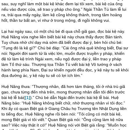
sau, suy nghĩ làm một bài kệ khác đem lại tôi xem, bài kệ của ông
nếu vào được cửa, sẽ trao y pháp cho ông.” Ngài Thần Tú làm lễ lui
ra, trải qua mấy ngày, làm kệ cũng không thành, trong tâm hoảng
hốt, thần tư bất an, ví như ở trong mộng, đi ngồi không vui.
Lại hai ngày sau, có một chú bé đi qua chỗ giã gạo, đọc bài kệ này.
Huệ Năng vừa nghe liền biết bài kệ này chưa thấy được Bản tánh.
Tuy chưa nhờ chỉ dạy mà sớm đã biết được đại ý, bèn hỏi chú bé:
“Tụng đó là kệ gì?” Chú bé đáp: “Cái ông nhà quê không biết, Đại sư
nói: Người đời sanh tử là việc lớn, muốn được truyền y pháp, khiến
đệ tử làm kệ trình Ngài xem, nếu ngộ được đại ý, liền trao y pháp
làm Tổ thứ sáu. Thượng tọa Thần Tú viết bài kệ Vô tướng ở vách
hành lang phía Nam, Đại sư khiến người đều đọc, y kệ này tu sẽ khỏi
đọa đường ác, y kệ này tu sẽ có lợi ích lớn.”
Huệ Năng thưa: “Thượng nhân, đã hơn tám tháng, tôi ở nhà trù giã
gạo, chưa từng đến nhà trên, mong thượng nhân dẫn tôi đến trước
bài kệ lễ bái
(
[1]
)
.” Chú bé dẫn Ngài đến trước bài kệ lễ bái. Huệ
Năng bảo: “Huệ Năng không biết chữ, nhờ thượng nhân vì tôi đọc.”
Khi ấy có quan Biệt giá ở Giang Châu họ Trương tên Nhật Dụng liền
to tiếng đọc. Huệ Năng nghe rồi bèn nói: “Tôi cũng có một bài kệ,
mong Biệt giá vì tôi viết.” Quan Biệt giá nói: “Ông cũng làm kệ nữa
sao? Việc này thật ít có!” Huệ Năng nói với Biệt giá rằng: “Muốn học