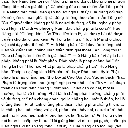
thôi. Huệ Năng tiến tới nói: “Không phải gió động, không phải phướn
động, tâm nhân giả động.” Cả chúng đều ngạc nhiên. Ấn Tông mời
Huệ Năng đến chiếu trên gạn hỏi áo nghĩa, thấy Huệ Năng đối đáp,
lời nói giản dị mà nghĩa lý rất đúng, không theo văn tự. Ấn Tông nói:
“Cư sĩ quyết định không phải là người thường, đã lâu nghe y pháp
của Huỳnh Mai đi về phương Nam, đâu chẳng phải là cư sĩ?” Huệ
Năng nói: “Chẳng dám.” Ấn Tông liền làm lễ, xin đưa y bát đã được
truyền cho đại chúng xem. Ấn Tông lại thưa: “Huỳnh Mai phó chúc,
việc chỉ dạy như thế nào?” Huệ Năng bảo: “Chỉ dạy tức không, chỉ
luận về kiến tánh, chẳng luận thiền định giải thoát.” Ấn Tông thưa:
“Sao chẳng luận thiền định giải thoát?” Huệ Năng bảo: “Vì ấy là hai
pháp, không phải là Phật pháp. Phật pháp là pháp chẳng hai.” Ấn
Tông lại hỏi: “Thế nào Phật pháp là pháp chẳng hai?” Huệ Năng
bảo: “Pháp sư giảng kinh Niết-bàn, rõ được Phật tánh, ấy là Phật
pháp là pháp chẳng hai. Như Bồ-tát Cao Quí Đức Vương bạch Phật:
Phạm tứ trọng cấm, tạo tội ngũ nghịch và nhất xiển-đề v.v... sẽ đoạn
thiện căn Phật tánh chăng? Phật bảo: Thiện căn có hai, một là
thường, hai là vô thường, Phật tánh chẳng phải thường, chẳng phải
vô thường, thế nên chẳng đoạn, gọi là chẳng hai; một là thiện, hai là
chẳng thiện, Phật tánh chẳng phải thiện, chẳng phải chẳng thiện, ấy
là chẳng hai; uẩn cùng với giới, phàm phu thấy hai, người trí rõ thấu
tánh nó không hai, tánh không hai tức là Phật tánh.” Ấn Tông nghe
nói hoan hỉ chấp tay thưa: “Tôi giảng kinh ví như ngói gạch, nhân giả
luận nghĩa ví như vàng ròng.” Khi ấy vì Huệ Năng cạo tóc, nguyện