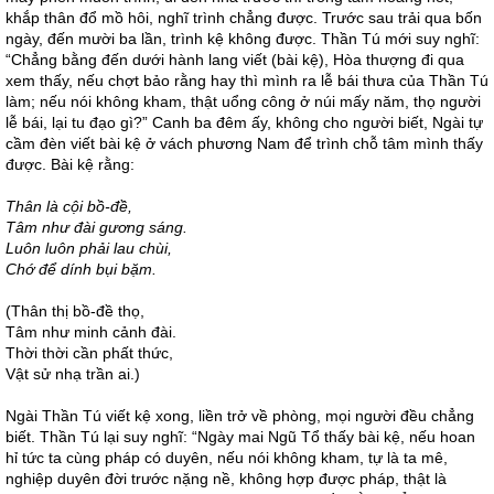
khắp thân đổ mồ hôi, nghĩ trình chẳng được. Trước sau trải qua bốn
ngày, đến mười ba lần, trình kệ không được. Thần Tú mới suy nghĩ:
“Chẳng bằng đến dưới hành lang viết (bài kệ), Hòa thượng đi qua
xem thấy, nếu chợt bảo rằng hay thì mình ra lễ bái thưa của Thần Tú
làm; nếu nói không kham, thật uổng công ở núi mấy năm, thọ người
lễ bái, lại tu đạo gì?” Canh ba đêm ấy, không cho người biết, Ngài tự
cầm đèn viết bài kệ ở vách phương Nam để trình chỗ tâm mình thấy
được. Bài kệ rằng:
Thân là cội bồ-đề,
Tâm như đài gương sáng.
Luôn luôn phải lau chùi,
Chớ để dính bụi bặm.
(Thân thị bồ-đề thọ,
Tâm như minh cảnh đài.
Thời thời cần phất thức,
Vật sử nhạ trần ai.)
Ngài Thần Tú viết kệ xong, liền trở về phòng, mọi người đều chẳng
biết. Thần Tú lại suy nghĩ: “Ngày mai Ngũ Tổ thấy bài kệ, nếu hoan
hỉ tức ta cùng pháp có duyên, nếu nói không kham, tự là ta mê,
nghiệp duyên đời trước nặng nề, không hợp được pháp, thật là