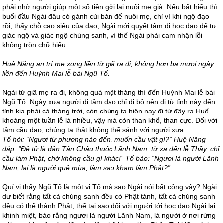
phải nhờ người giúp một số tiền gởi lại nuôi mẹ già. Nếu bất hiếu thì
buổi đầu Ngài đâu có gánh củi bán để nuôi mẹ, chỉ vì khi ngộ đạo
rồi, thấy chỗ cao siêu của đạo, Ngài mới quyết tâm đi học đạo để tự
giác ngộ và giác ngộ chúng sanh, vì thế Ngài phải cam nhận lỗi
không tròn chữ hiếu.
Huệ Năng an trí mẹ xong liền từ giã ra đi, không hơn ba mươi ngày
liền đến Huỳnh Mai lễ bái Ngũ Tổ.
Ngài từ giã mẹ ra đi, không quá một tháng thì đến Huỳnh Mai lễ bái
Ngũ Tổ. Ngày xưa người đi tầm đạo chỉ đi bộ nên đi từ tỉnh này đến
tỉnh kia phải cả tháng trời, còn chúng ta hiện nay đi từ đây ra Huế
khoảng một tuần lễ là nhiều, vậy mà còn than khổ, than cực. Đối với
tâm cầu đạo, chúng ta thật không thể sánh với người xưa.
Tổ hỏi: “Ngươi từ phương nào đến, muốn cầu vật gì?” Huệ Năng
đáp: “Đệ tử là dân Tân Châu thuộc Lãnh Nam, từ xa đến lễ Thầy, chỉ
cầu làm Phật, chớ không cầu gì khác!” Tổ bảo: “Ngươi là người Lãnh
Nam, lại là người quê mùa, làm sao kham làm Phật?”
Quí vị thấy Ngũ Tổ là một vị Tổ mà sao Ngài nói bất công vậy? Ngài
dư biết rằng tất cả chúng sanh đều có Phật tánh, tất cả chúng sanh
đều có thể thành Phật, thế tại sao đối với người tới học đạo Ngài lại
khinh miệt, bảo rằng ngươi là người Lãnh Nam, là người ở nơi rừng