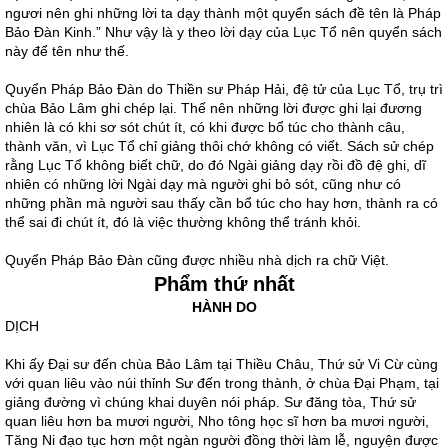
ngươi nên ghi những lời ta dạy thành một quyển sách đề tên là Pháp
Bảo Đàn Kinh.” Như vậy là y theo lời dạy của Lục Tổ nên quyển sách
này để tên như thế.
Quyển Pháp Bảo Đàn do Thiền sư Pháp Hải, đệ tử của Lục Tổ, trụ trì
chùa Bảo Lâm ghi chép lại. Thế nên những lời được ghi lại đương
nhiên là có khi sơ sót chút ít, có khi được bổ túc cho thành câu,
thành văn, vì Lục Tổ chỉ giảng thôi chớ không có viết. Sách sử chép
rằng Lục Tổ không biết chữ, do đó Ngài giảng dạy rồi đồ đệ ghi, dĩ
nhiên có những lời Ngài dạy mà người ghi bỏ sót, cũng như có
những phần mà người sau thấy cần bổ túc cho hay hơn, thành ra có
thể sai đi chút ít, đó là việc thường không thể tránh khỏi.
Quyển Pháp Bảo Đàn cũng được nhiều nhà dịch ra chữ Việt.
Phẩm thứ nhất
HÀNH DO
DỊCH
Khi ấy Đại sư đến chùa Bảo Lâm tại Thiều Châu, Thứ sử Vi Cừ cùng
với quan liêu vào núi thỉnh Sư đến trong thành, ở chùa Đại Phạm, tại
giảng đường vì chúng khai duyên nói pháp. Sư đăng tòa, Thứ sử
quan liêu hơn ba mươi người, Nho tông học sĩ hơn ba mươi người,
Tăng Ni đạo tục hơn một ngàn người đồng thời làm lễ, nguyện được