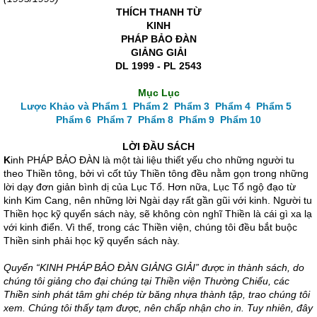
THÍCH THANH TỪ
KINH
PHÁP BẢO ĐÀN
GIẢNG GIẢI
DL 1999 - PL 2543
Mục Lục
Lược Khảo và Phẩm 1
Phẩm 2
Phẩm 3
Phẩm 4
Phẩm 5
Phẩm 6
Phẩm 7
Phẩm 8
Phẩm 9
Phẩm 10
LỜI ĐẦU SÁCH
K
inh PHÁP BẢO ĐÀN là một tài liệu thiết yếu cho những người tu
theo Thiền tông, bởi vì cốt tủy Thiền tông đều nằm gọn trong những
lời dạy đơn giản bình dị của Lục Tổ. Hơn nữa, Lục Tổ ngộ đạo từ
kinh Kim Cang, nên những lời Ngài dạy rất gần gũi với kinh. Người tu
Thiền học kỹ quyển sách này, sẽ không còn nghĩ Thiền là cái gì xa lạ
với kinh điển. Vì thế, trong các Thiền viện, chúng tôi đều bắt buộc
Thiền sinh phải học kỹ quyển sách này.
Quyển “KINH PHÁP BẢO ĐÀN GIẢNG GIẢI” được in thành sách, do
chúng tôi giảng cho đại chúng tại Thiền viện Thường Chiếu, các
Thiền sinh phát tâm ghi chép từ băng nhựa thành tập, trao chúng tôi
xem. Chúng tôi thấy tạm được, nên chấp nhận cho in. Tuy
nhiên, đây