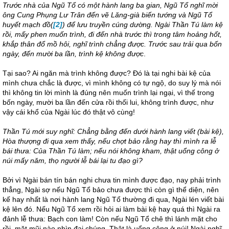
Trước nhà của Ngũ Tổ có một hành lang ba gian, Ngũ Tổ nghĩ mời
ông Cung Phụng Lư Trân đến vẽ Lăng-già biến tướng và Ngũ Tổ
huyết mạch đồ
(
[2]
)
để lưu truyền cúng dường. Ngài Thần Tú làm kệ
rồi, mấy phen muốn trình, đi đến nhà trước thì trong tâm hoảng hốt,
khắp thân đổ mồ hôi, nghĩ trình chẳng được. Trước sau trải qua bốn
ngày, đến mười ba lần, trình kệ không được
.
Tại sao? Ai ngăn mà trình không được? Đó là tại nghi bài kệ của
mình chưa chắc là được, vì mình không có tự ngộ, do suy lý mà nói
thì không tin lời mình là đúng nên muốn trình lại ngại, vì thế trong
bốn ngày, mười ba lần đến cửa rồi thối lui, không trình được, như
vậy cái khổ của Ngài lúc đó thật vô cùng!
Thần Tú mới suy nghĩ: Chẳng bằng đến dưới hành lang viết (bài kệ),
Hòa thượng đi qua xem thấy, nếu chợt bảo rằng hay thì mình ra lễ
bái thưa: Của Thần Tú làm; nếu nói không kham,
thật uổng công ở
núi mấy năm, thọ người lễ bái lại tu đạo gì?
Bởi vì Ngài bán tín bán nghi chưa tin mình được đạo, nay phải trình
thẳng, Ngài sợ nếu Ngũ Tổ bảo chưa được thì còn gì thể diện, nên
kế hay nhất là nơi hành lang Ngũ Tổ thường đi qua, Ngài lén viết bài
kệ lên đó. Nếu Ngũ Tổ xem rồi hỏi ai làm bài kệ hay quá thì Ngài ra
đảnh lễ thưa: Bạch con làm! Còn nếu Ngũ Tổ chê thì lánh mặt cho
rồi, mặt mũi nào nhìn đại chúng. Thật là uổng công ở núi! Ngài nghĩ