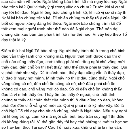
sao các năm về trước Ngài không bảo trình kệ mà ngay lúc này Ngài
bảo trình kệ? Quí vị thấy ý gì trong việc đó chưa? Trước khi vị cư sĩ
này tới hỏi đạo, Ngài không bảo chúng trình kệ, khi có vị cư sĩ này thì
Ngài lại bảo chúng trình kệ. Dĩ nhiên chúng ta thấy rõ ý của Ngài. Khi
biết có người xứng đáng kế thừa, Ngài mới bảo chúng trình kệ để
thử xem mọi người trình như thế nào để Ngài chọn. Thế nên đại
chúng xôn xao bàn tán phải trình kệ như thế nào. Vì vậy tiếp theo Tổ
dạy thật là kỹ.
Điểm thứ hai Ngũ Tổ bảo rằng: Người thấy tánh dù ở trong chỗ binh
đao vẫn thấy tánh chớ không mất. Người thật tình được đạo thì ở
chỗ nào cũng thấy đạo, chớ không phải nói rằng ngồi chỗ vắng mới
thấy đạo, đến chỗ ồn thì hết thấy, như thế chưa phải là thấy đạo. Quí
vị phải nhớ như vậy. Dù ở cảnh nào, thấy đạo cũng vẫn là thấy đạo,
vì đạo ở ngay nơi mình. Mình thấy nó thì ở đâu cũng thấy. Ngồi chỗ
vắng cũng có nó, đến chỗ ồn cũng có nó, chớ đâu phải chỗ ồn
không có đạo, chỗ vắng mới có đạo. Sở dĩ đến chỗ ồn không thấy
đạo là vì mình thấy ồn. Thấy ồn tức thấy ở ngoài, chớ thật tình
chúng ta thấy cái chân thật của mình thì ở đâu cũng có đạo, không
phải đợi đến chỗ vắng vẻ mới có. Quí vị phải nhớ kỹ như vậy. Đó là
chỗ Ngũ Tổ chỉ dạy cho tất cả chúng, nhất là Ngài bảo: Nếu suy nghĩ
thì không trúng. Làm kệ mà ngồi cắn bút, bóp trán suy nghĩ thì điều
đó không đúng rồi. Vì thế gần đây tôi hay chê những vị mới tu học sơ
sơ hay làm thơ. Tại sao? Các Tổ ngày xưa không phải là nhà văn,