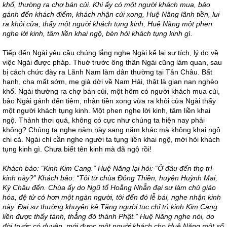
khổ, thường ra chợ bán củi. Khi ấy có một người khách mua, bảo
gánh đến khách điếm, khách nhận củi xong, Huệ Năng lãnh tiền, lui
ra khỏi cửa, thấy một người khách tụng kinh, Huệ Năng một phen
nghe lời kinh, tâm liền khai ngộ, bèn hỏi khách tụng kinh gì.
Tiếp đến Ngài yêu cầu chúng lắng nghe Ngài kể lại sự tích, lý do về
việc Ngài được pháp. Thuở trước ông thân Ngài cũng làm quan, sau
bị cách chức đày ra Lãnh Nam làm dân thường tại Tân Châu. Bất
hạnh, cha mất sớm, mẹ già dời về Nam Hải, thật là gian nan nghèo
khổ. Ngài thường ra chợ bán củi, một hôm có người khách mua củi,
bảo Ngài gánh đến tiệm, nhận tiền xong vừa ra khỏi cửa Ngài thấy
một người khách tụng kinh. Một phen nghe lời kinh, tâm liền khai
ngộ. Thảnh thơi quá, không có cực như chúng ta hiện nay phải
không? Chúng ta nghe năm này sang năm khác mà không khai ngộ
chi cả. Ngài chỉ cần nghe người ta tụng liền khai ngộ, mới hỏi khách
tụng kinh gì. Chưa biết tên kinh mà đã ngộ rồi!
Khách bảo: “Kinh Kim Cang.” Huệ Năng lại hỏi: “Ở đâu đến thọ trì
kinh này?” Khách bảo: “Tôi từ chùa Đông Thiền, huyện Huỳnh Mai,
Kỳ Châu đến. Chùa ấy do Ngũ tổ Hoằng Nhẫn đại sư làm chủ giáo
hóa, đệ tử có hơn một ngàn người, tôi đến đó lễ bái, nghe nhận kinh
này. Đại sư thường khuyên kẻ Tăng người tục chỉ trì kinh Kim Cang
liền được thấy tánh, thẳng đó thành Phật.” Huệ Năng nghe nói, do
đời trước có duyên, mới được một người khách cho Huệ Năng một số