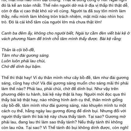
đó là kế an toàn nhất. Thế nên người dở mà ở địa vị thấp thì thật dễ,
còn ở địa vị cao thật khó xử vô cùng. Người ta đã suy tôn mình làm
thầy, nếu mình làm không tròn trách nhiệm, mặt mũi nào nhìn học
trò. Đó là cái khổ tâm của người lớn mà chưa thật lớn!
Canh ba đêm ấy, không cho người biết, Ngài tự cầm đèn viết bài kệ ở
vách phương Nam để trình chỗ tâm mình thấy được. Bài kệ rằng:
Thân là cội bồ-đề,
Tâm như đài gương sáng.
Luôn luôn phải lau chùi,
Chớ để dính bụi bặm.
Thế thì thật hay! Ví dụ thân mình như cây bồ-đề, tâm như đài gương
sáng, cũng hay chứ! Và đài gương sáng muốn cho sáng mãi thì phải
làm thế nào? Phải lau, phải chùi, chớ để dính bụi. Như vậy trên
phương diện tu hành, bài kệ này thật là hay. Người mới đọc qua thì
thấy bài kệ thật hay, nào những hình ảnh cụ thể, thân mình giống
cây bồ-đề, tâm mình như đài gương sáng, nào khuyên mình tu một
cách cụ thể, hằng ngày lau gương đừng để dính bụi. Nhưng đối với
người thấy tánh thì bài kệ này chưa thấy tánh. Tại sao? Gương mờ
phải lau, đang lau thì làm sao thấy tánh? Nếu thấy tánh thì không
còn lau nữa. Tại sao? Vì Thể tánh đó bụi không dính được, còn nghĩ