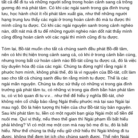
tất cả để đi tu và những người sống trong hoàn cảnh sang cả trông
gương đó mà phát tâm. Có khi các ngài sanh trong gia đình trung
lưu, học hành chút ít rồi phát tâm xuất gia, như thế những người
hạng trung lưu thấy các ngài ở trong hoàn cảnh đó mà tu được thì
mình cũng tu được. Có khi các ngài nguyện sanh trong cảnh nghèo
nàn, dốt nát mà đi tu để những người nghèo nàn dốt nát thấy mình
cũng đồng hoàn cảnh với các ngài thì mình cũng đi tu được.
Tóm lại, Bồ-tát muốn cho tất cả chúng sanh đều phát Bồ-đề tâm,
nên có khi thị hiện trong cảnh sang cả, có khi ở trong cảnh bần cùng,
nhưng trong bất cứ hoàn cảnh nào Bồ-tát cũng tu được cả, đó là việc
tùy duyên hóa độ của các ngài. Chúng ta đừng nghĩ rằng ngài ít
phước hơn mình, không phải thế, đó là vì nguyện của Bồ-tát, cốt làm
sao cho tất cả chúng sanh đều tin rằng mình tu được. Thế là các
ngài mãn nguyện. Chúng ta đọc sử thấy có những vị trong gia đình
trưởng giả phát tâm tu, có những vị trong gia đình bần hàn phát tâm
tu, có vị bỏ quan đi tu v.v... như thế để hiểu ý nghĩa Bồ-tát, chớ
không nên cố chấp bảo rằng Ngài thiếu phước mà tại sao Ngài lại
mau ngộ. Đó là hiện tượng thị hiện của chư Bồ-tát tùy bản nguyện.
Sau khi phát tâm tu, liền có một người bạn giúp Ngài một số tiền để
nuôi mẹ. Quí vị thấy, nếu theo thế gian thì Ngài phạm lỗi bất hiếu
phải không? Vì có một mẹ một con mà nay bỏ mẹ đi tu, đó là bất
hiếu. Như thế chúng ta thấy nếu giữ chữ hiếu thì Ngài không đi tu
được, không thể đem lợi ích cho chúng sanh được. Thế nên Ngài