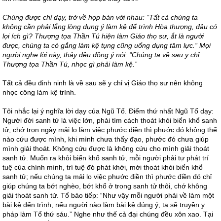
Chúng được chỉ dạy, trở về họp bàn với nhau: “Tất cả chúng ta
không cần phải lắng lòng dụng ý làm kệ để trình Hòa thượng, đâu có
lợi ích gì? Thượng tọa Thần Tú hiện làm Giáo thọ sư, ắt là người
được, chúng ta có gắng làm kệ tụng cũng uổng dụng tâm lực.” Mọi
người nghe lời này, thảy đều đồng ý nói: “Chúng ta về
sau y chỉ
Thượng tọa Thần Tú, nhọc gì phải làm kệ.”
Tất cả đều đinh ninh là về sau sẽ y chỉ vị Giáo thọ sư nên không
nhọc công làm kệ trình.
Tôi nhắc lại ý nghĩa lời dạy của Ngũ Tổ. Điểm thứ nhất Ngũ Tổ dạy:
Người đời sanh tử là việc lớn, phải tìm cách thoát khỏi biển khổ sanh
tử, chớ trọn ngày mải lo làm việc phước điền thì phước đó không thể
nào cứu được mình, khi mình chưa thấy đạo, phước đó chưa giúp
mình giải thoát. Không cứu được là không cứu cho mình giải thoát
sanh tử. Muốn ra khỏi biển khổ sanh tử, mỗi người phải tự phát trí
tuệ của chính mình, trí tuệ đó phát khởi, mới thoát khỏi biển khổ
sanh tử; nếu chúng ta mải lo việc phước điền thì phước điền đó chỉ
giúp chúng ta bớt nghèo, bớt khổ ở trong sanh tử thôi, chớ không
giải thoát sanh tử. Tổ bảo tiếp: “Như vậy mỗi người phải về làm một
bài kệ đến trình, nếu người nào làm bài kệ đúng ý, ta sẽ truyền y
pháp làm Tổ thứ sáu.” Nghe như thế cả đại chúng đều xôn xao. Tại