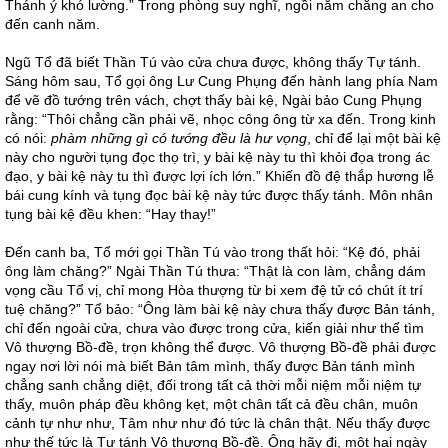
Thánh ý khó lường.” Trong phòng suy nghĩ, ngồi nằm chẳng an cho
đến canh năm.
Ngũ Tổ đã biết Thần Tú vào cửa chưa được, không thấy Tự tánh.
Sáng hôm sau, Tổ gọi ông Lư Cung Phụng đến hành lang phía Nam
để vẽ đồ tướng trên vách, chợt thấy bài kệ, Ngài bảo Cung Phụng
rằng: “Thôi chẳng cần phải vẽ, nhọc công ông từ xa đến. Trong kinh
có nói:
phàm những gì có tướng đều là hư
vọng
, chỉ để lại một bài kệ
này cho người tụng đọc thọ trì, y bài kệ này tu thì khỏi đọa trong ác
đạo, y bài kệ này tu thì được lợi ích lớn.” Khiến đồ đệ thắp hương lễ
bái cung kính và tụng đọc bài kệ này tức được thấy tánh. Môn nhân
tụng bài kệ đều khen: “Hay thay!”
Đến canh ba, Tổ mới gọi Thần Tú vào trong thất hỏi: “Kệ đó, phải
ông làm chăng?” Ngài Thần Tú thưa: “Thật là con làm, chẳng dám
vọng cầu Tổ vị, chỉ mong Hòa thượng từ bi xem đệ tử có chút ít trí
tuệ chăng?” Tổ bảo: “Ông làm bài kệ này chưa thấy được Bản tánh,
chỉ đến ngoài cửa, chưa vào được trong cửa, kiến giải như thế tìm
Vô thượng Bồ-đề, trọn không thể được. Vô thượng Bồ-đề phải được
ngay nơi lời nói mà biết Bản tâm mình, thấy được Bản tánh mình
chẳng sanh chẳng diệt, đối trong tất cả thời mỗi niệm mỗi niệm tự
thấy, muôn pháp đều không kẹt, một chân tất cả đều chân, muôn
cảnh tự như như, Tâm như như đó tức là chân thật. Nếu thấy được
như thế tức là Tự tánh Vô thượng Bồ-đề. Ông hãy đi, một hai ngày