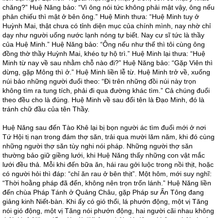
chăng?” Huệ Năng bảo: “Vì ông nói tức không phải mật vậy, ông nếu
phản chiếu thì mật ở bên ông.” Huệ Minh thưa: “Huệ Minh tuy ở
Huỳnh Mai, thật chưa có tỉnh diện mục của chính mình, nay nhờ chỉ
dạy như người uống nước lạnh nóng tự biết. Nay cư sĩ tức là thầy
của Huệ Minh.” Huệ Năng bảo: “Ông nếu như thế thì tôi cùng ông
đồng thờ thầy Huỳnh Mai, khéo tự hộ trì.” Huệ Minh lại thưa: “Huệ
Minh từ nay về sau nhằm chỗ nào đi?” Huệ Năng bảo: “Gặp Viên thì
dừng, gặp Mông thì ở.” Huệ Minh liền lễ từ. Huệ Minh trở về, xuống
núi bảo những người đuổi theo: “Đi trên những đồi núi này trọn
không tìm ra tung tích, phải đi qua đường khác tìm.” Cả chúng đuổi
theo đều cho là đúng. Huệ Minh về sau đổi tên là Đạo Minh, đó là
tránh chữ đầu của tên Thầy.
Huệ Năng sau đến Tào Khê lại bị bọn người ác tìm đuổi mới ở nơi
Tứ Hội tị nạn trong đám thợ săn, trải qua mười lăm năm, khi đó cùng
những người thợ săn tùy nghi nói pháp. Những người thợ săn
thường bảo giữ giềng lưới, khi Huệ Năng thấy những con vật mắc
lưới đều thả. Mỗi khi đến bữa ăn, hái rau gởi luộc trong nồi thịt, hoặc
có người hỏi thì đáp: “chỉ ăn rau ở bên thịt”. Một hôm, mới suy nghĩ:
“Thời hoằng pháp đã đến, không nên trọn trốn lánh.” Huệ Năng liền
đến chùa Pháp Tánh ở Quảng Châu, gặp Pháp sư Ấn Tông đang
giảng kinh Niết-bàn. Khi ấy có gió thổi, lá phướn động, một vị Tăng
nói gió động, một vị Tăng nói phướn động, hai người cãi nhau không