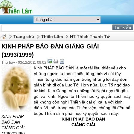
Trang chủ
Thiền Lâm
HT Thích Thanh Từ
KINH PHÁP BẢO ĐÀN GIẢNG GIẢI
(1993/1999)
Thứ bảy - 03/12/2011 09:02
Kinh PHÁP BẢO ĐÀN là một tài liệu thiết yếu cho
những người tu theo Thiền tông, bởi vì cốt tủy
Thiền tông đều nằm gọn trong những lời dạy đơn
giản bình dị của Lục Tổ. Hơn nữa, Lục Tổ ngộ đạo
từ kinh Kim Cang, nên những lời Ngài dạy rất gần
gũi với kinh. Người tu Thiền học kỹ quyển sách này,
sẽ không còn nghĩ Thiền là cái gì xa lạ với kinh
điển. Vì thế, trong các Thiền viện, chúng tôi đều bắt
buộc Thiền sinh phải học kỹ quyển sách này.
KINH PHÁP
KINH PHÁP BẢO ĐÀN
BẢO ĐÀN
GIẢNG GIẢI
GIẢNG GIẢI
(1993/1999)