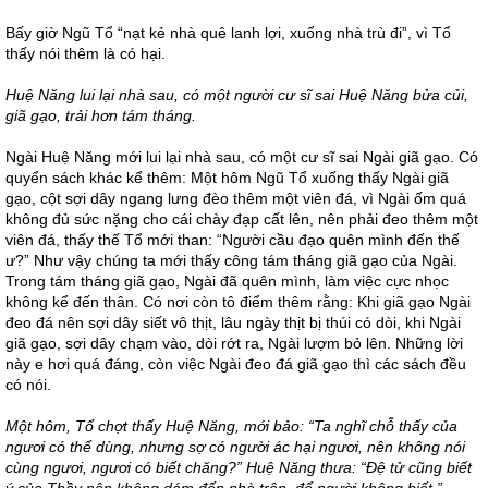
Bấy giờ Ngũ Tổ “nạt kẻ nhà quê lanh lợi, xuống nhà trù đi”, vì Tổ
thấy nói thêm là có hại.
Huệ Năng lui lại nhà sau, có một người cư
sĩ sai Huệ Năng bửa củi,
giã gạo, trải hơn tám tháng.
Ngài Huệ Năng mới lui lại nhà sau, có một cư sĩ sai Ngài giã gạo. Có
quyển sách khác kể thêm: Một hôm Ngũ Tổ xuống thấy Ngài giã
gạo, cột sợi dây ngang lưng đèo thêm một viên đá, vì Ngài ốm quá
không đủ sức nặng cho cái chày đạp cất lên, nên phải đeo thêm một
viên đá, thấy thế Tổ mới than: “Người cầu đạo quên mình đến thế
ư?” Như vậy chúng ta mới thấy công tám tháng giã gạo của Ngài.
Trong tám tháng giã gạo, Ngài đã quên mình, làm việc cực nhọc
không kể đến thân. Có nơi còn tô điểm thêm rằng: Khi giã gạo Ngài
đeo đá nên sợi dây siết vô thịt, lâu ngày thịt bị thúi có dòi, khi Ngài
giã gạo, sợi dây chạm vào, dòi rớt ra, Ngài lượm bỏ lên. Những lời
này e hơi quá đáng, còn việc Ngài đeo đá giã gạo thì các sách đều
có nói.
Một hôm, Tổ chợt thấy Huệ Năng, mới bảo: “Ta nghĩ chỗ thấy của
ngươi có thể dùng, nhưng sợ có người ác hại ngươi, nên không nói
cùng ngươi, ngươi có biết chăng?” Huệ Năng thưa: “Đệ tử cũng biết
ý của Thầy nên không dám đến nhà trên, để người không biết.”