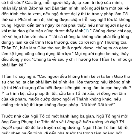
có thể cứu? Các ông, mỗi người hãy đi, tự xem trí tuệ của mình,
nhận lấy tánh Bát-nhã nơi Bản tâm mình, mỗi người làm một bài kệ
đến trình cho ta xem, nếu ngộ được đại ý thì ta trao y pháp làm Tổ
thứ sáu. Phải nhanh đi, không được chậm trễ, suy nghĩ tức là không
trúng. Người kiến tánh ngay lời nói phải thấy, nếu như người này dù
khi múa đao giữa trận cũng được thấy tánh
(1)
.” Chúng được chỉ dạy,
trở về họp bàn với nhau: “Tất cả chúng ta không cần phải lắng lòng
dụng ý làm kệ để trình Hòa thượng, đâu có lợi ích gì? Thượng tọa
Thần Tú, hiện làm Giáo thọ sư, ắt là người được, chúng ta có gắng
làm kệ tụng cũng uổng dụng tâm lực.” Mọi người nghe lời này, thảy
đều đồng ý nói: “Chúng ta về sau y chỉ Thượng tọa Thần Tú, nhọc gì
phải làm kệ.”
Thần Tú suy nghĩ: “Các người đều không trình kệ vì ta làm Giáo thọ
sư cho họ, ta cần phải làm kệ trình lên Hòa thượng; nếu không trình
kệ thì Hòa thượng đâu biết được kiến giải trong tâm ta cạn hay sâu?
Ý ta trình kệ, cầu pháp thì tốt, cầu làm Tổ thì xấu, vì đồng với tâm
của kẻ phàm, muốn cướp được ngôi vị Thánh không khác, nếu
chẳng trình kệ thì trọn không được pháp. Rất khó! Rất khó!”
Trước nhà của Ngũ Tổ có một hành lang ba gian, Ngũ Tổ nghĩ mời
ông Cung Phụng Lư Trân đến vẽ
Lăng-già biến tướng và Ngũ Tổ
huyết mạch đồ
để lưu truyền cúng dường. Ngài Thần Tú làm kệ rồi,
mấy phen muốn trình, đi đến nhà trước thì trong tâm hoảng hốt,