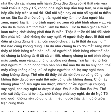
nhà thơ chi cả, nhưng mỗi hành động đều đúng với lẽ thật nên vừa
xuất khẩu là hợp ý Tổ, không phải ngồi bóp đầu bóp trán, vì vừa ngồi
bóp đầu bóp trán là sai rồi. Khổ nỗi hiện nay có một số người tu thiền
sơ sơ, lâu lâu tổ chức uống trà, người này làm thơ đưa người kia
xem, người kia làm thơ trình người nọ xem rồi phê bình nhau v.v... và
cho đó là mình làm thơ thiền, làm kệ thiền... Đó là thiền gì? Là thiền
loạn tưởng chớ không phải thật là thiền. Thật là thiền thì khi đối cảnh
liền phát hiện chớ không đợi suy nghĩ. Vì người thấy được lẽ thật nói
điều gì cũng đúng lẽ thật, còn người chưa thấy lẽ thật dù suy nghĩ
thế nào cũng không đúng. Thí dụ như chúng ta có đôi mắt sáng nhìn
thấy rõ bình bông trên bàn, nếu có người hỏi bình bông như thế nào,
dù chúng ta không tả rõ tất cả chi tiết, nhưng chúng ta nói bình bông
màu xanh, màu vàng... chúng ta cũng nói đúng. Trái lại, nếu tôi hỏi
một người mù bình bông trên bàn như thế nào thì dù họ suy nghĩ thế
mấy cũng không đúng, dù có nghe người ta nói họ suy nghĩ theo
cũng không đúng. Thế nên đã thấy thì dù nói đơn sơ cũng đúng, còn
không thấy dù cố suy nghĩ thế mấy cũng vẫn không đúng. Chỗ này
không phải chỗ suy nghĩ mà được, nhưng nhiều người lại chuộng
suy nghĩ, cho suy nghĩ ra được lẽ đạo. Đó là điều lầm lẫn lớn. Thế
nên cái thấy đạo là tự thấy, chớ không phải suy nghĩ, do đó Ngũ Tổ
mới quở: Không nên có dụng tâm, nếu người thấy tánh dù ở giữa
trận cũng thấy.