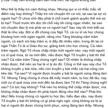
Như thế là thầy trò cảm thông nhau. Nhưng quí vị có thắc mắc về
điểm này hay không? Thầy trò nói chuyện thì cứ nói, tại sao lại sợ có
người hại? Ở chùa chớ đâu phải ở chỗ tranh giành quyền thế mà sợ
bị hại? Thuở trước khi đọc tới chỗ này tôi cũng ngạc nhiên, tại sao
nói chuyện đạo lý mà phải sợ có người hại? Sau này tôi mới biết sự
thật là như vậy. Bởi vì đồ chúng của Ngũ Tổ, cả cư sĩ và học chúng
khoảng hơn một ngàn người, riêng chư Tăng khoảng năm trăm
người, có sách nói bảy trăm vị, ở đấy đã nhiều năm, trong đó lại có
ngài Thần Tú là vị Giáo thọ sư, giảng kinh cho học chúng. Cả năm
trăm người, Ngũ Tổ chưa chấp nhận một người nào, nay một người
cư sĩ quê mùa, từ xa mới đến, nếu được Ngũ Tổ truyền y bát thì thế
nào? Cả năm trăm Tăng chúng nghĩ sao? Dĩ nhiên là không chấp
nhận được, thế nên sợ hại là vì lý do đó. Cũng vì thế sau này chư Tổ
không truyền y bát nữa, nếu còn truyền y bát chắc cái hại cũng còn
kéo dài. Tại sao? Vì người được truyền y bát là người xứng đáng làm
Tổ. Nhưng Tăng chúng ở chùa đã mấy mươi năm, tu học đã lâu, nay
một cư sĩ quê mùa vừa mới đến lại được làm Tổ thì Tăng chúng nghĩ
sao? Có tức hay không? Thế nên họ không thể chấp nhận được, mà
không chấp nhận được thì phải hành động như thế nào? Phải thủ
tiêu! Nếu trong chúng có người tu học lâu, hiểu đạo sâu, nay được
Tổ truyền y bát thì không có gì phải nghi ngờ, cũng không sợ bị ai
hại vì người đó được chúng kính phục, xứng đáng làm thầy. Nhưng