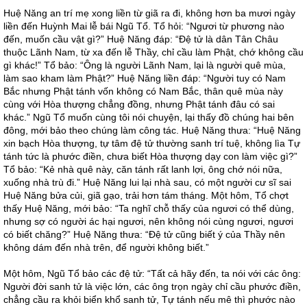
Huệ Năng an trí mẹ xong liền từ giã ra đi, không hơn ba mươi ngày
liền đến Huỳnh Mai lễ bái Ngũ Tổ. Tổ hỏi: “Ngươi từ phương nào
đến, muốn cầu vật gì?” Huệ Năng đáp: “Đệ tử là dân Tân Châu
thuộc Lãnh Nam, từ xa đến lễ Thầy, chỉ cầu làm Phật, chớ không cầu
gì khác!” Tổ bảo: “Ông là người Lãnh Nam, lại là người quê mùa,
làm sao kham làm Phật?” Huệ Năng liền đáp: “Người tuy có Nam
Bắc nhưng Phật tánh vốn không có Nam Bắc, thân quê mùa này
cùng với Hòa thượng chẳng đồng, nhưng Phật tánh đâu có sai
khác.” Ngũ Tổ muốn cùng tôi nói chuyện, lại thấy đồ chúng hai bên
đông, mới bảo theo chúng làm công tác. Huệ Năng thưa: “Huệ Năng
xin bạch Hòa thượng, tự tâm đệ tử thường sanh trí tuệ, không lìa Tự
tánh tức là phước điền, chưa biết Hòa thượng dạy con làm việc gì?”
Tổ bảo: “Kẻ nhà quê này, căn tánh rất lanh lợi, ông chớ nói nữa,
xuống nhà trù đi.” Huệ Năng lui lại nhà sau, có một người cư sĩ sai
Huệ Năng bửa củi, giã gạo, trải hơn tám tháng. Một hôm, Tổ chợt
thấy Huệ Năng, mới bảo: “Ta nghĩ chỗ thấy của ngươi có thể dùng,
nhưng sợ có người ác hại ngươi, nên không nói cùng ngươi, ngươi
có biết chăng?” Huệ Năng thưa: “Đệ tử cũng biết ý của Thầy nên
không dám đến nhà trên, để người không biết.”
Một hôm, Ngũ Tổ bảo các đệ tử: “Tất cả hãy đến, ta nói với các ông:
Người đời sanh tử là việc lớn, các ông trọn ngày chỉ cầu phước điền,
chẳng cầu ra khỏi biển khổ sanh tử, Tự tánh nếu mê thì phước nào