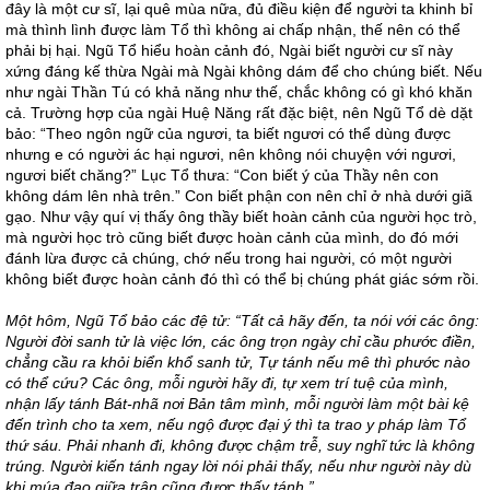
đây là một cư sĩ, lại quê mùa nữa, đủ điều kiện để người ta khinh bỉ
mà thình lình được làm Tổ thì không ai chấp nhận, thế nên có thể
phải bị hại. Ngũ Tổ hiểu hoàn cảnh đó, Ngài biết người cư sĩ này
xứng đáng kế thừa Ngài mà Ngài không dám để cho chúng biết. Nếu
như ngài Thần Tú có khả năng như thế, chắc không có gì khó khăn
cả. Trường hợp của ngài Huệ Năng rất đặc biệt, nên Ngũ Tổ dè dặt
bảo: “Theo ngôn ngữ của ngươi, ta biết ngươi có thể dùng được
nhưng e có người ác hại ngươi, nên không nói chuyện với ngươi,
ngươi biết chăng?” Lục Tổ thưa: “Con biết ý của Thầy nên con
không dám lên nhà trên.” Con biết phận con nên chỉ ở nhà dưới giã
gạo. Như vậy quí vị thấy ông thầy biết hoàn cảnh của người học trò,
mà người học trò cũng biết được hoàn cảnh của mình, do đó mới
đánh lừa được cả chúng, chớ nếu trong hai người, có một người
không biết được hoàn cảnh đó thì có thể bị chúng phát giác sớm rồi.
Một hôm, Ngũ Tổ bảo các đệ tử: “Tất cả hãy đến, ta nói với các ông:
Người đời sanh tử là việc lớn, các ông trọn ngày chỉ cầu phước điền,
chẳng cầu ra khỏi biển khổ sanh tử, Tự tánh nếu mê thì phước nào
có thể cứu? Các ông, mỗi người hãy đi, tự xem trí tuệ của mình,
nhận lấy tánh Bát-nhã nơi Bản tâm mình, mỗi người làm một bài kệ
đến trình cho ta xem, nếu ngộ được đại ý thì ta trao y pháp làm Tổ
thứ sáu. Phải nhanh đi, không được chậm trễ, suy nghĩ tức là không
trúng. Người kiến tánh ngay lời nói phải thấy, nếu như người này dù
khi múa đao giữa trận cũng được thấy tánh.”