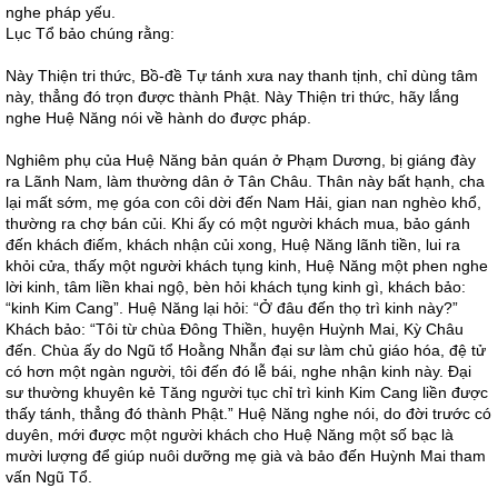
nghe pháp yếu.
Lục Tổ bảo chúng rằng:
Này Thiện tri thức, Bồ-đề Tự tánh xưa nay thanh tịnh, chỉ dùng tâm
này, thẳng đó trọn được thành Phật. Này Thiện tri thức, hãy lắng
nghe Huệ Năng nói về hành do được pháp.
Nghiêm phụ của Huệ Năng bản quán ở Phạm Dương, bị giáng đày
ra Lãnh Nam, làm thường dân ở Tân Châu. Thân này bất hạnh, cha
lại mất sớm, mẹ góa con côi dời đến Nam Hải, gian nan nghèo khổ,
thường ra chợ bán củi. Khi ấy có một người khách mua, bảo gánh
đến khách điếm, khách nhận củi xong, Huệ Năng lãnh tiền, lui ra
khỏi cửa, thấy một người khách tụng kinh, Huệ Năng một phen nghe
lời kinh, tâm liền khai ngộ, bèn hỏi khách tụng kinh gì, khách bảo:
“kinh Kim Cang”. Huệ Năng lại hỏi: “Ở đâu đến thọ trì kinh này?”
Khách bảo: “Tôi từ chùa Đông Thiền, huyện Huỳnh Mai, Kỳ Châu
đến. Chùa ấy do Ngũ tổ Hoằng Nhẫn đại sư làm chủ giáo hóa, đệ tử
có hơn một ngàn người, tôi đến đó lễ bái, nghe nhận kinh này. Đại
sư thường khuyên kẻ Tăng người tục chỉ trì kinh Kim Cang liền được
thấy tánh, thẳng đó thành Phật.” Huệ Năng nghe nói, do đời trước có
duyên, mới được một người khách cho Huệ Năng một số bạc là
mười lượng để giúp nuôi dưỡng mẹ già và bảo đến Huỳnh Mai tham
vấn Ngũ Tổ.