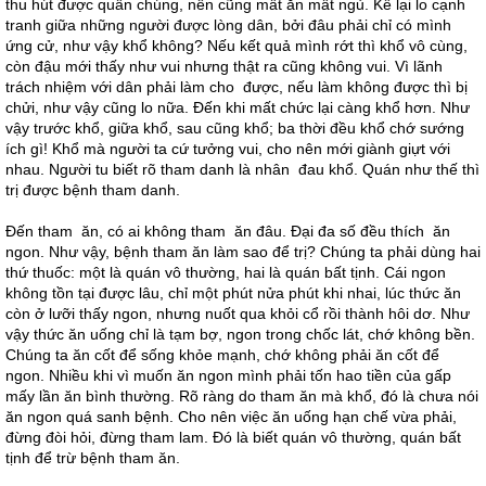
thu hút được quần chúng, nên cũng mất ăn mất ngủ. Kế lại lo cạnh
tranh giữa những người được lòng dân, bởi đâu phải chỉ có mình
ứng cử, như vậy khổ không? Nếu kết quả mình rớt thì khổ vô cùng,
còn đậu mới thấy như vui nhưng thật ra cũng không vui. Vì lãnh
trách nhiệm với dân phải làm cho được, nếu làm không được thì bị
chửi, như vậy cũng lo nữa. Đến khi mất chức lại càng khổ hơn. Như
vậy trước khổ, giữa khổ, sau cũng khổ; ba thời đều khổ chớ sướng
ích gì! Khổ mà người ta cứ tưởng vui, cho nên mới giành giựt với
nhau. Người tu biết rõ tham danh là nhân đau khổ. Quán như thế thì
trị được bệnh tham danh.
Đến tham ăn, có ai không tham ăn đâu. Đại đa số đều thích ăn
ngon. Như vậy, bệnh tham ăn làm sao để trị? Chúng ta phải dùng hai
thứ thuốc: một là quán vô thường, hai là quán bất tịnh. Cái ngon
không tồn tại được lâu, chỉ một phút nửa phút khi nhai, lúc thức ăn
còn ở lưỡi thấy ngon, nhưng nuốt qua khỏi cổ rồi thành hôi dơ. Như
vậy thức ăn uống chỉ là tạm bợ, ngon trong chốc lát, chớ không bền.
Chúng ta ăn cốt để sống khỏe mạnh, chớ không phải ăn cốt để
ngon. Nhiều khi vì muốn ăn ngon mình phải tốn hao tiền của gấp
mấy lần ăn bình thường. Rõ ràng do tham ăn mà khổ, đó là chưa nói
ăn ngon quá sanh bệnh. Cho nên việc ăn uống hạn chế vừa phải,
đừng đòi hỏi, đừng tham lam. Đó là biết quán vô thường, quán bất
tịnh để trừ bệnh tham ăn.