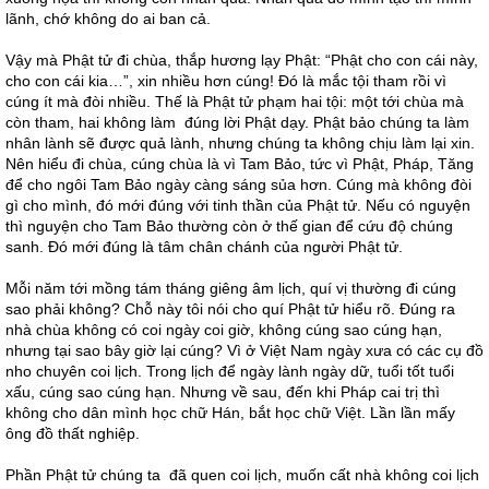
lãnh, chớ không do ai ban cả.
Vậy mà Phật tử đi chùa, thắp hương lạy Phật: “Phật cho con cái này,
cho con cái kia…”, xin nhiều hơn cúng! Đó là mắc tội tham rồi vì
cúng ít mà đòi nhiều. Thế là Phật tử phạm hai tội: một tới chùa mà
còn tham, hai không làm đúng lời Phật dạy. Phật bảo chúng ta làm
nhân lành sẽ được quả lành, nhưng chúng ta không chịu làm lại xin.
Nên hiểu đi chùa, cúng chùa là vì Tam Bảo, tức vì Phật, Pháp, Tăng
để cho ngôi Tam Bảo ngày càng sáng sủa hơn. Cúng mà không đòi
gì cho mình, đó mới đúng với tinh thần của Phật tử. Nếu có nguyện
thì nguyện cho Tam Bảo thường còn ở thế gian để cứu độ chúng
sanh. Đó mới đúng là tâm chân chánh của người Phật tử.
Mỗi năm tới mồng tám tháng giêng âm lịch, quí vị thường đi cúng
sao phải không? Chỗ này tôi nói cho quí Phật tử hiểu rõ. Đúng ra
nhà chùa không có coi ngày coi giờ, không cúng sao cúng hạn,
nhưng tại sao bây giờ lại cúng? Vì ở Việt Nam ngày xưa có các cụ đồ
nho chuyên coi lịch. Trong lịch để ngày lành ngày dữ, tuổi tốt tuổi
xấu, cúng sao cúng hạn. Nhưng về sau, đến khi Pháp cai trị thì
không cho dân mình học chữ Hán, bắt học chữ Việt. Lần lần mấy
ông đồ thất nghiệp.
Phần Phật tử chúng ta đã quen coi lịch, muốn cất nhà không coi lịch