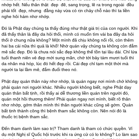
nhớp hết. Nếu thân thật đẹp đẽ, sang trọng, lẽ ra trong ngoài đều
phải tốt đẹp, nhưng đằng này vừa có rịn chảy chỗ nào thì ta liền
nghe hôi hám nhơ nhớp.
Đó là Phật dạy chúng ta thấy đúng như thật giá trị của con người. Khi
đã thấy thân là đãy da hôi thối, mình có muốn tìm vài ba đãy da hôi
thối ở chung nữa không? Một mình đã chịu không nổi rồi, còn thêm
hai ba cái nữa thì quả là khổ! Nhờ quán vậy chúng ta không còn đắm
mê sắc đẹp. Đó là chưa nói sắc đẹp không thể tồn tại lâu dài. Chỉ lứa
tuổi thanh niên vẻ đẹp mới sung mãn, chớ tới bảy tám mươi tuổi thì
da nhăn má hóp, lúc đó hết đẹp rồi. Cái đẹp chỉ tạm một thời mà
người ta lại lầm mê, đắm đuối theo nó.
Phật dạy quán thân này nhơ nhớp, là quán ngay nơi mình chớ không
phải quán nơi người khác. Nhiều người không biết, nghe Phật dạy
quán thân bất tịnh, rồi thấy ai dễ thương liền quán trên người đó,
quán một hồi thương thêm! Phải quán ngay nơi mình, biết rõ thân
nhơ nhớp, gớm thân mình thì thân người khác cũng sẽ gớm. Quán
bất tịnh thành công thì bệnh tham sắc không còn. Nên nói đó là
thuốc trị bệnh tham sắc.
Đến tham danh làm sao trị? Tham danh là tham có chức quyền. Ví
dụ một Nghị sĩ Quốc hội trước khi ra ứng cử có lo không? Lo làm sao