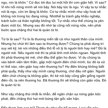
ngu, nín là khôn.” Cứ đọc tới đọc lui một hồi thì cơn giận hết. Vì sao?
Vì khi nổi nóng mình sẽ nói bậy. Nói bậy tức là ngu. Vì vậy ta tự nhắc
nói là ngu, còn im lặng là khôn. Cứ tự nhắc mình như vậy hoài sẽ
không nói trong lúc đang nóng. Nhờthế ta tránh gây khẩu nghiệp,
tránh luôn cả thân nghiệp không tốt. Tự nhắc như thế chúng ta yên
được một lúc. Nhưng sau đó nhớ lại cũng nổi nóng nữa, nên phải
bước qua chặng thứ hai là quán từ bi.
Từ bi là sao? Từ bi là thương mến tất cả như người thân của mình.
Nhưng họ chửi thì làm sao ta thương được? Chúng ta phải dùng trí
suy xét kỹ, kẻ nói những điều thô lỗ vô lý là người tỉnh hay mê? Đó là
người mê. Nếu người mê thì ta phải tỉnh mới khôn ngoan. Người tỉnh
thì phải thương kẻ mê, chớ đâu thể giận họ được. Ví dụ chúng ta
vào bệnh viện tâm thần, gặp một người điên chửi mình, lúc đó ta xử
trí thế nào, nên giận hay nên thương họ? Họ điên khùng không biết
phải quấy, thấy như vậy mình càng thương, chớ đâu nỡ giận. Người
điên chửi chúng ta không giận, thì kẻ nói bậy cũng gần giống người
điên rồi, ta nên thương họ. Đã thương thì sẽ không còn giận nữa. Đó
là quán từ bi.
Như vậy chặng thứ nhất là nhẫn, để ngăn chận sự nóng giận bộc
phát, đến chặng thứ hai mới bứng tận gốc sân hận.
Đến tham làm sao trị? Tham dụ như rắn hổ mang. Loại rắn này