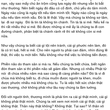
nạn, vậy sao mấy chú ăn trộm cũng lựa ngày đó nhưng vẫn bị bắt
như thường. Nên biết ngày đó đâu có cố định, chủ yếu do tâm mình.
Ngày nào cũng là ngày tốt nếu tâm mình tốt. Ngày nào cũng là ngày
xấu nếu tâm mình xấu. Đó là lẽ thật. Vậy mà chúng ta không sợ tâm,
lại đi sợ ngày. Đó là tin tà không tin chánh. Tin tà là si mê. Nếu kể ra
thì rất nhiều thứ si mê. Bỏ được những si mê ấy là chúng ta đi con
đường chánh, phân biệt tà chánh rành rẽ thì sẽ không còn si mê
nữa.
Như vậy chúng ta biết cái gì tội nên tránh, cái gì phước nên làm, đó
là có trí tuệ, hết si mê. Cho nên người tu phải can đảm, nhìn đúng lẽ
thật, thì việc tu mới tiến. Nếu không như thế việc tu không tiến được.
Phiền não do tham sân si mà ra. Nếu chúng ta biết chừa, biết ngăn
đón tham sân si thì phiền não sẽ giảm dần. Nhưng có nhiều Phật tử
nói đi chùa nhiều năm mà sao càng đi càng phiền não? Đó là vì đi
chùa mà không biết tu, đi chùa muốn được người ta khen, muốn
được phước nhiều mà không chịu tu. Tu là việc hết sức chân thật
cao thượng, chớ không phải như lâu nay chúng ta lầm tưởng.
Đối với người tỉnh, thương mình là phải tìm ra cái gì thật mình, cái gì
không phải thật mình. Chúng ta xét xem nơi mình cái gì thật, cái gì
không thật. Thân này thật không? Không thật. Tại sao? Vì thân vô