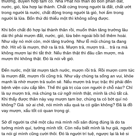
thường, duyên hợp tạm có. Nhà Phật nói thân do bốn phần đất,
nước, gió, lửa hợp lại thành. Chất cứng trong người là đất, chất ướt
trong người là nước, chất động trong người là gió, hơi ấm trong
người là lửa. Bốn thứ đó thiếu một thì không sống được.
Khi bốn chất đó hợp lại thành thân rồi, muốn thân tăng trưởng lâu
dài thì phải mượn đất, nước, gió, lửa bên ngoài bồi bổ thêm hoài.
Như vậy nó mới còn, mới tăng trưởng. Như lỗ mũi chúng ta đang
thở. Hít vô là mượn, thở ra là trả. Mượn trả, mượn trả… trả ra mà
không mượn lại thì tắt thở. Nếu thân thật thì đâu cần mượn, mà
mượn thì không thật. Đó là nói về gió.
Đến nước, một lát mượn tách nước, mượn rồi trả. Rồi mượn cơm tức
là mượn đất, mượn rồi cũng trả. Như vậy chúng ta sống an vui, khỏe
mạnh là nhờ mượn trả suôn sẻ. Nếu mượn trả trục trặc thì phải đến
bệnh viện cứu cấp liền. Thế thì giá trị của con người ở chỗ nào? Chỉ
là sự mượn trả, mà chúng ta cứ ngỡ mình thật, mình là chủ tất cả.
Khi thấy được thân này vay mượn tạm bợ, chúng ta có bớt quí nó
không? Giả sử ai chê, nói mình xấu quá ta có giận không? Đã là đồ
vay mượn, xấu tốt có quan trọng gì.
Sở dĩ người ta chê một câu mà mình nổi sân đùng đùng là do ta
tưởng mình quí, tưởng mình tốt. Còn nếu biết mình là hư giả, người
ta nói gì mình cũng cười thôi. Đó là người trí tuệ, ngược lại là kẻ si