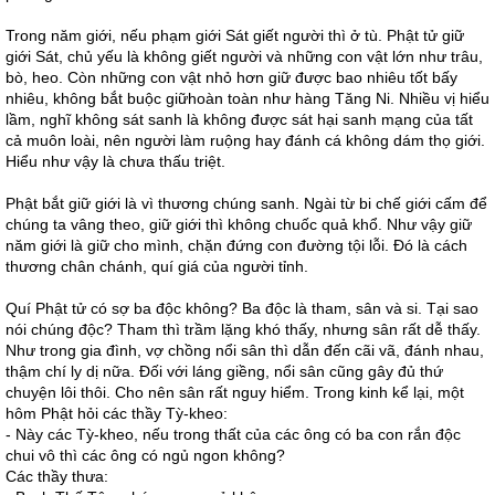
Trong năm giới, nếu phạm giới Sát giết người thì ở tù. Phật tử giữ
giới Sát, chủ yếu là không giết người và những con vật lớn như trâu,
bò, heo. Còn những con vật nhỏ hơn giữ được bao nhiêu tốt bấy
nhiêu, không bắt buộc giữhoàn toàn như hàng Tăng Ni. Nhiều vị hiểu
lầm, nghĩ không sát sanh là không được sát hại sanh mạng của tất
cả muôn loài, nên người làm ruộng hay đánh cá không dám thọ giới.
Hiểu như vậy là chưa thấu triệt.
Phật bắt giữ giới là vì thương chúng sanh. Ngài từ bi chế giới cấm để
chúng ta vâng theo, giữ giới thì không chuốc quả khổ. Như vậy giữ
năm giới là giữ cho mình, chặn đứng con đường tội lỗi. Đó là cách
thương chân chánh, quí giá của người tỉnh.
Quí Phật tử có sợ ba độc không? Ba độc là tham, sân và si. Tại sao
nói chúng độc? Tham thì trầm lặng khó thấy, nhưng sân rất dễ thấy.
Như trong gia đình, vợ chồng nổi sân thì dẫn đến cãi vã, đánh nhau,
thậm chí ly dị nữa. Đối với láng giềng, nổi sân cũng gây đủ thứ
chuyện lôi thôi. Cho nên sân rất nguy hiểm. Trong kinh kể lại, một
hôm Phật hỏi các thầy Tỳ-kheo:
- Này các Tỳ-kheo, nếu trong thất của các ông có ba con rắn độc
chui vô thì các ông có ngủ ngon không?
Các thầy thưa: