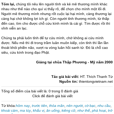
Tóm lại,
chúng tôi nêu lên người tỉnh và kẻ mê thương mình khác
nhau như thế nào cho quí vị thấy rõ, để chọn cho mình một lối đi.
Người mê thương mình nhưng rốt cuộc lại hại mình, càng thương lại
càng hại chớ không lợi ích gì. Còn người tỉnh thương mình, từ thấp
đến cao, tìm cho được chỗ cứu kính mình là cái gì. Tìm được rồi thì
vĩnh viễn an lạc.
Chúng ta phải luôn tỉnh để tự cứu mình, chớ không ai cứu mình
được. Nếu mê thì đi trong trầm luân muôn kiếp, còn tỉnh thì lần lần
thoát khỏi phiền não, vượt ra vòng luân hồi sanh tử. Đó là chỗ cao
siêu, cứu kính trong đạo Phật.
Giảng tại chùa Thập Phương - Mỹ năm 2000
Tác giả bài viết:
HT. Thích Thanh Từ
Nguồn tin:
thientongvietnam.net
Tổng số điểm của bài viết là: 0 trong 0 đánh giá
Click để đánh giá bài viết
Từ khóa:
hôm nay
,
trước tiên
,
thỏa mãn
,
nên người
,
cờ bạc
,
nhu cầu
,
khoái cảm
,
ma túy
,
khẩu vị
,
ăn uống
,
kiêng cữ
,
như thế
,
phá hoại
,
trở