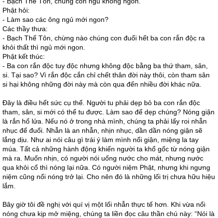
- Bạch Thế Tôn, chúng con ngủ không ngon.
Phật hỏi:
- Làm sao các ông ngủ mới ngon?
Các thầy thưa:
- Bạch Thế Tôn, chừng nào chúng con đuổi hết ba con rắn độc ra
khỏi thất thì ngủ mới ngon.
Phật kết thúc:
- Ba con rắn độc tuy độc nhưng không độc bằng ba thứ tham, sân,
si. Tại sao? Vì rắn độc cắn chỉ chết thân đời này thôi, còn tham sân
si hại không những đời này mà còn qua đến nhiều đời khác nữa.
Đây là điều hết sức cụ thể. Người tu phải dẹp bỏ ba con rắn độc
tham, sân, si mới có thể tu được. Làm sao để dẹp chúng? Nóng giận
là rắn hổ lửa. Nếu nó ở trong nhà mình, chúng ta phải lấy roi nhẫn
nhục để đuổi. Nhẫn là an nhẫn, nhịn nhục, dần dần nóng giận sẽ
lắng dịu. Như ai nói câu gì trái ý làm mình nổi giận, miệng la tay
múa. Tất cả những hành động khiến người ta khổ gốc từ nóng giận
mà ra. Muốn nhịn, có người nói uống nước cho mát, nhưng nước
qua khỏi cổ thì nóng lại nữa. Có người niệm Phật, nhưng khi ngưng
niệm cũng nổi nóng trở lại. Cho nên đó là những lối trị chưa hữu hiệu
lắm.
Bây giờ tôi đề nghị với quí vị một lối nhẫn thực tế hơn. Khi vừa nổi
nóng chưa kịp mở miệng, chúng ta liền đọc câu thần chú này: “Nói là