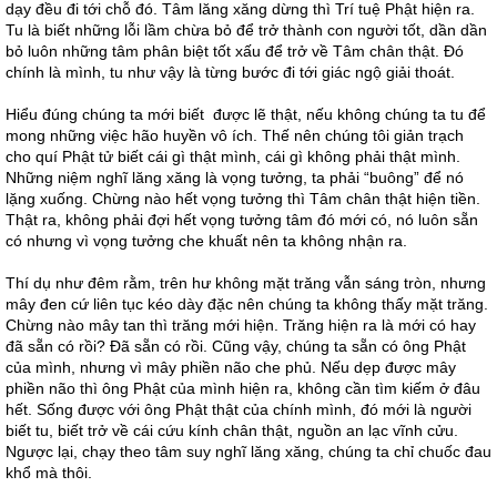
dạy đều đi tới chỗ đó. Tâm lăng xăng dừng thì Trí tuệ Phật hiện ra.
Tu là biết những lỗi lầm chừa bỏ để trở thành con người tốt, dần dần
bỏ luôn những tâm phân biệt tốt xấu để trở về Tâm chân thật. Đó
chính là mình, tu như vậy là từng bước đi tới giác ngộ giải thoát.
Hiểu đúng chúng ta mới biết được lẽ thật, nếu không chúng ta tu để
mong những việc hão huyền vô ích. Thế nên chúng tôi giản trạch
cho quí Phật tử biết cái gì thật mình, cái gì không phải thật mình.
Những niệm nghĩ lăng xăng là vọng tưởng, ta phải “buông” để nó
lặng xuống. Chừng nào hết vọng tưởng thì Tâm chân thật hiện tiền.
Thật ra, không phải đợi hết vọng tưởng tâm đó mới có, nó luôn sẵn
có nhưng vì vọng tưởng che khuất nên ta không nhận ra.
Thí dụ như đêm rằm, trên hư không mặt trăng vẫn sáng tròn, nhưng
mây đen cứ liên tục kéo dày đặc nên chúng ta không thấy mặt trăng.
Chừng nào mây tan thì trăng mới hiện. Trăng hiện ra là mới có hay
đã sẵn có rồi? Đã sẵn có rồi. Cũng vậy, chúng ta sẵn có ông Phật
của mình, nhưng vì mây phiền não che phủ. Nếu dẹp được mây
phiền não thì ông Phật của mình hiện ra, không cần tìm kiếm ở đâu
hết. Sống được với ông Phật thật của chính mình, đó mới là người
biết tu, biết trở về cái cứu kính chân thật, nguồn an lạc vĩnh cửu.
Ngược lại, chạy theo tâm suy nghĩ lăng xăng, chúng ta chỉ chuốc đau
khổ mà thôi.