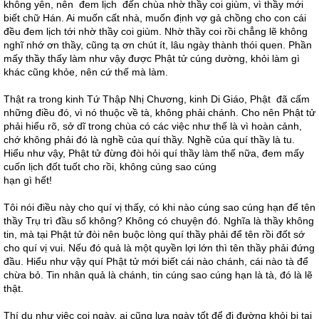
không yên, nên đem lịch đến chùa nhờ thầy coi giùm, vì thầy mới
biết chữ Hán. Ai muốn cất nhà, muốn định vợ gả chồng cho con cái
đều đem lịch tới nhờ thầy coi giùm. Nhờ thầy coi rồi chẳng lẽ không
nghĩ nhớ ơn thầy, cũng tạ ơn chút ít, lâu ngày thành thói quen. Phần
mấy thầy thấy làm như vậy được Phật tử cúng dường, khỏi làm gì
khác cũng khỏe, nên cứ thế mà làm.
Thật ra trong kinh Tứ Thập Nhị Chương, kinh Di Giáo, Phật đã cấm
những điều đó, vì nó thuộc về tà, không phải chánh. Cho nên Phật tử
phải hiểu rõ, sở dĩ trong chùa có các việc như thế là vì hoàn cảnh,
chớ không phải đó là nghề của quí thầy. Nghề của quí thầy là tu.
Hiểu như vậy, Phật tử đừng đòi hỏi quí thầy làm thế nữa, đem mấy
cuốn lịch đốt tuốt cho rồi, không cúng sao cúng
hạn gì hết!
Tôi nói điều này cho quí vị thấy, có khi nào cúng sao cúng hạn để tên
thầy Trụ trì đầu sổ không? Không có chuyện đó. Nghĩa là thầy không
tin, mà tại Phật tử đòi nên buộc lòng quí thầy phải để tên rồi đốt sớ
cho quí vị vui. Nếu đó quả là một quyền lợi lớn thì tên thầy phải đứng
đầu. Hiểu như vậy quí Phật tử mới biết cái nào chánh, cái nào tà để
chừa bỏ. Tin nhân quả là chánh, tin cúng sao cúng hạn là tà, đó là lẽ
thật.
Thí dụ như việc coi ngày, ai cũng lựa ngày tốt để đi đường khỏi bị tai