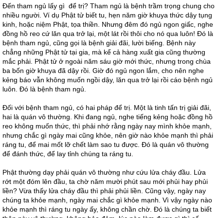
Đến tham ngủ lấy gì để trị? Tham ngủ là bệnh trầm trọng chung cho
nhiều người. Ví dụ Phật tử biết tu, hẹn năm giờ khuya thức dậy tụng
kinh, hoặc niệm Phật, tọa thiền. Nhưng đêm đó ngủ ngon giấc, nghe
đồng hồ reo cứ lăn qua trở lại, một lát rồi thôi cho nó qua luôn! Đó là
bệnh tham ngủ, cũng gọi là bệnh giải đãi, lười biếng. Bệnh này
chẳng những Phật tử tại gia, mà kể cả hàng xuất gia cũng thường
mắc phải. Phật tử ở ngoài năm sáu giờ mới thức, nhưng trong chùa
ba bốn giờ khuya đã dậy rồi. Giờ đó ngủ ngon lắm, cho nên nghe
kẻng báo vẫn không muốn ngồi dậy, lăn qua trở lại rồi cáo bệnh ngủ
luôn. Đó là bệnh tham ngủ.
Đối với bệnh tham ngủ, có hai pháp để trị. Một là tinh tấn trị giải đãi,
hai là quán vô thường. Khi đang ngủ, nghe tiếng kẻng hoặc đồng hồ
reo không muốn thức, thì phải nhớ rằng ngày nay mình khỏe mạnh,
nhưng chắc gì ngày mai cũng khỏe, nên giờ nào khỏe mạnh thì phải
ráng tu, để mai mốt lỡ chết làm sao tu được. Đó là quán vô thường
để đánh thức, để lay tỉnh chúng ta ráng tu.
Phật thường dạy phải quán vô thường như cứu lửa cháy đầu. Lửa
rớt một đóm lên đầu, ta chờ năm mười phút sau mới phủi hay phủi
liền? Vừa thấy lửa cháy đầu thì phải phủi liền. Cũng vậy, ngày nay
chúng ta khỏe mạnh, ngày mai chắc gì khỏe mạnh. Vì vậy ngày nào
khỏe mạnh thì ráng tu ngày ấy, không chần chờ. Đó là chúng ta biết