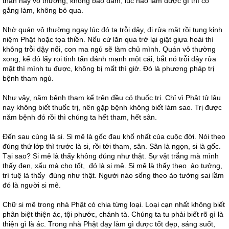
thân này vô thường, không bảo đảm, lúc nào làm được gì thì cố
gắng làm, không bỏ qua.
Nhờ quán vô thường ngay lúc đó ta trỗi dậy, đi rửa mặt rồi tụng kinh
niệm Phật hoặc tọa thiền. Nếu cứ lăn qua trở lại giật giựa hoài thì
không trỗi dậy nổi, con ma ngủ sẽ làm chủ mình. Quán vô thường
xong, kế đó lấy roi tinh tấn đánh mạnh một cái, bắt nó trỗi dậy rửa
mặt thì mình tu được, không bị mất thì giờ. Đó là phương pháp trị
bệnh tham ngủ.
Như vậy, năm bệnh tham kể trên đều có thuốc trị. Chỉ vì Phật tử lâu
nay không biết thuốc trị, nên gặp bệnh không biết làm sao. Trị được
năm bệnh đó rồi thì chúng ta hết tham, hết sân.
Đến sau cùng là si. Si mê là gốc đau khổ nhất của cuộc đời. Nói theo
đúng thứ lớp thì trước là si, rồi tới tham, sân. Sân là ngọn, si là gốc.
Tại sao? Si mê là thấy không đúng như thật. Sự vật trắng mà mình
thấy đen, xấu mà cho tốt, đó là si mê. Si mê là thấy theo ảo tưởng,
trí tuệ là thấy đúng như thật. Người nào sống theo ảo tưởng sai lầm
đó là người si mê.
Chữ si mê trong nhà Phật có chia từng loại. Loại cạn nhất không biết
phân biệt thiện ác, tội phước, chánh tà. Chúng ta tu phải biết rõ gì là
thiện gì là ác. Trong nhà Phật dạy làm gì được tốt đẹp, sáng suốt,