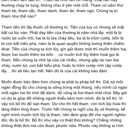
thường chạy tứ tung, không chịu ở yên một chỗ. Tham có năm thứ:
tham tài, tham sắc, tham danh, tham ăn, tham ngủ. Chúng ta trị
tham như thế nào?
Tham tiền thì lấy thuốc vô thường trị. Tiền của tuy có nhưng sẽ mất
bất cứ lúc nào. Phật dạy tiền của thường bị năm nhà lấy: một là bị
nước lụt cuốn trôi, hai là bị lửa cháy tiêu, ba là bị trộm cướp, bốn là
bị con bất hiếu phá, năm là bị quan quyền không lương thiện chiếm
đoạt. Tiền của chúng ta tích lũy, gìn giữ được một thì muốn thêm hai,
được hai muốn thêm ba bốn… cứ muốn tích lũy thêm hoài gọi là
tham. Nếu chúng ta nhớ lại của cải nhiều, nhưng gặp tai nạn lửa
cháy, nước lụt, con bất hiếu phá, hoặc bị trộm cướp rình rập cướp
lấy… thì sẽ tiêu tan hết. Nên đó là của cải không bảo đảm.
Muốn được bảo đảm hơn chúng ta phải tu pháp bố thí. Giả sử một
ngàn đồng đủ cho chúng ta sống trong một tháng, nếu mình có ngàn
mốt ngàn hai thì tính để dành, đó cũng là hơi tham một chút. Bây giờ
có dư ta giúp đỡ những người thiếu kém hơn mình, đó là bố thí. Vì
vậy nói bố thí độ san tham. Dư cho thì hết tham, còn tích lũy hoài thì
tăng thêm lòng tham. Trước hết chúng ta nghĩ của ấy vô thường, kế
nghĩ mình muốn tích lũy là tham, nên đem giúp đỡ cho người nghèo
đói, đó là bố thí. Bố thí như vậy có thiệt thòi không? Chẳng những
không thiệt thòi mà còn được phước nữa. Phước này không ai rình