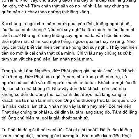
vô sanh. Như vậy, chủ trương đạo Phật dạy tu là dẹp tâm lăng xăng
lộn xộn, trở về Tâm chân thật sẵn có nơi mình. Lâu nay chúng ta
quên nên cứ chạy theo những thứ lăng xăng.
Khi chúng ta ngồi chơi năm mười phút yên tĩnh, không nghĩ gì hết,
lúc đó có mình không? Nếu nói suy nghĩ là tâm mình thì lúc đó mình
chết sao? Nhưng rõ ràng không suy nghĩ mà ta vẫn hiện tiền. Gió
thổi nghe mát, chim kêu nghe tiếng, người qua lại thấy rõ ràng. Như
vậy, cái thấy biết vẫn hiện tiền mà không đợi suy nghĩ. Thấy biết hiện
tiền đó mới là cái chân thật của mình. Chỉ vì lâu nay chúng ta cứ bị
tâm vụn vặt che phủ nên lầm nhận nó là mình.
Trong kinh Lăng Nghiêm, đức Phật giảng giải nghĩa “chủ” và “khách”
rất rõ ràng. Đức Phật bảo ngài A-nan, như trong một nhà trọ, có
người chủ coi nhà và một người khách tới tá túc. Khách ở một lúc rồi
đi, còn chủ nhà không đi. Như vậy đến đi là khách, còn chủ nhà
không có đến đi. Cũng thế, cái sanh diệt được mất lăng xăng là
khách mà ta nhận là mình, còn Ông chủ thường trực lại bỏ quên. Đó
là nhận khách làm chủ. Nhận như vậy là tỉnh hay mê? Bởi mê nên
Phật dạy chúng ta phải tu, để định lại tâm lăng xăng đó. Tâm đó lặng
thì Ông chủ hiện ra, gọi là giải thoát sanh tử.
Tu Phật là để giải thoát sanh tử. Cái gì giải thoát? Đó là tâm không
sanh không diệt, thường giác thường tri. Bao nhiêu kinh điển Phật