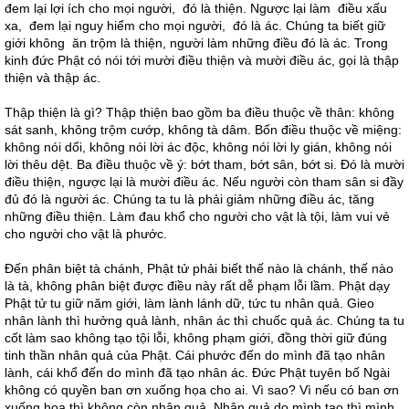
đem lại lợi ích cho mọi người, đó là thiện. Ngược lại làm điều xấu
xa, đem lại nguy hiểm cho mọi người, đó là ác. Chúng ta biết giữ
giới không ăn trộm là thiện, người làm những điều đó là ác. Trong
kinh đức Phật có nói tới mười điều thiện và mười điều ác, gọi là thập
thiện và thập ác.
Thập thiện là gì? Thập thiện bao gồm ba điều thuộc về thân: không
sát sanh, không trộm cướp, không tà dâm. Bốn điều thuộc về miệng:
không nói dối, không nói lời ác độc, không nói lời ly gián, không nói
lời thêu dệt. Ba điều thuộc về ý: bớt tham, bớt sân, bớt si. Đó là mười
điều thiện, ngược lại là mười điều ác. Nếu người còn tham sân si đầy
đủ đó là người ác. Chúng ta tu là phải giảm những điều ác, tăng
những điều thiện. Làm đau khổ cho người cho vật là tội, làm vui vẻ
cho người cho vật là phước.
Đến phân biệt tà chánh, Phật tử phải biết thế nào là chánh, thế nào
là tà, không phân biệt được điều này rất dễ phạm lỗi lầm. Phật dạy
Phật tử tu giữ năm giới, làm lành lánh dữ, tức tu nhân quả. Gieo
nhân lành thì hưởng quả lành, nhân ác thì chuốc quả ác. Chúng ta tu
cốt làm sao không tạo tội lỗi, không phạm giới, đồng thời giữ đúng
tinh thần nhân quả của Phật. Cái phước đến do mình đã tạo nhân
lành, cái khổ đến do mình đã tạo nhân ác. Đức Phật tuyên bố Ngài
không có quyền ban ơn xuống họa cho ai. Vì sao? Vì nếu có ban ơn
xuống họa thì không còn nhân quả. Nhân quả do mình tạo thì mình