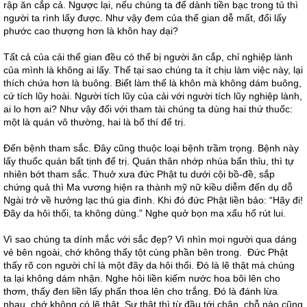
rập ăn cắp cả. Ngược lại, nếu chúng ta để dành tiền bạc trong tủ thì
người ta rình lấy được. Như vậy đem của thế gian dễ mất, đổi lấy
phước cao thượng hơn là khôn hay dại?
Tất cả của cải thế gian đều có thể bị người ăn cắp, chỉ nghiệp lành
của mình là không ai lấy. Thế tại sao chúng ta ít chịu làm việc này, lại
thích chứa hơn là buông. Biết làm thế là khôn mà không dám buông,
cứ tích lũy hoài. Người tích lũy của cải với người tích lũy nghiệp lành,
ai lo hơn ai? Như vậy đối với tham tài chúng ta dùng hai thứ thuốc:
một là quán vô thường, hai là bố thí để trị.
Đến bệnh tham sắc. Đây cũng thuộc loại bệnh trầm trọng. Bệnh này
lấy thuốc quán bất tịnh để trị. Quán thân nhớp nhúa bẩn thỉu, thì tự
nhiên bớt tham sắc. Thuở xưa đức Phật tu dưới cội bồ-đề, sắp
chứng quả thì Ma vương hiện ra thành mỹ nữ kiều diễm đến dụ dỗ
Ngài trở về hưởng lạc thú gia đình. Khi đó đức Phật liền bảo: “Hãy đi!
Đãy da hôi thối, ta không dùng.” Nghe quở bọn ma xấu hổ rút lui.
Vì sao chúng ta dính mắc với sắc đẹp? Vì nhìn mọi người qua dáng
vẻ bên ngoài, chớ không thấy tột cùng phần bên trong. Đức Phật
thấy rõ con người chỉ là một đãy da hôi thối. Đó là lẽ thật mà chúng
ta lại không dám nhận. Nghe hôi liền kiếm nước hoa bôi lên cho
thơm, thấy đen liền lấy phấn thoa lên cho trắng. Đó là đánh lừa
nhau, chớ không có lẽ thật. Sự thật thì từ đầu tới chân, chỗ nào cũng