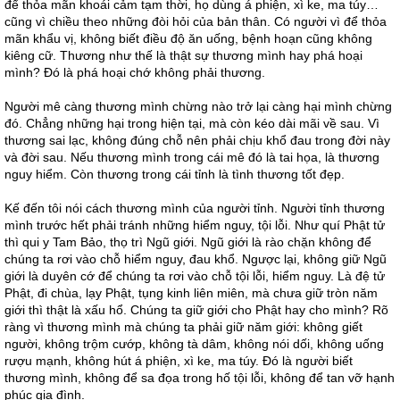
để thỏa mãn khoái cảm tạm thời, họ dùng á phiện, xì ke, ma túy…
cũng vì chiều theo những đòi hỏi của bản thân. Có người vì để thỏa
mãn khẩu vị, không biết điều độ ăn uống, bệnh hoạn cũng không
kiêng cữ. Thương như thế là thật sự thương mình hay phá hoại
mình? Đó là phá hoại chớ không phải thương.
Người mê càng thương mình chừng nào trở lại càng hại mình chừng
đó. Chẳng những hại trong hiện tại, mà còn kéo dài mãi về sau. Vì
thương sai lạc, không đúng chỗ nên phải chịu khổ đau trong đời này
và đời sau. Nếu thương mình trong cái mê đó là tai họa, là thương
nguy hiểm. Còn thương trong cái tỉnh là tình thương tốt đẹp.
Kế đến tôi nói cách thương mình của người tỉnh. Người tỉnh thương
mình trước hết phải tránh những hiểm nguy, tội lỗi. Như quí Phật tử
thì qui y Tam Bảo, thọ trì Ngũ giới. Ngũ giới là rào chặn không để
chúng ta rơi vào chỗ hiểm nguy, đau khổ. Ngược lại, không giữ Ngũ
giới là duyên cớ để chúng ta rơi vào chỗ tội lỗi, hiểm nguy. Là đệ tử
Phật, đi chùa, lạy Phật, tụng kinh liên miên, mà chưa giữ tròn năm
giới thì thật là xấu hổ. Chúng ta giữ giới cho Phật hay cho mình? Rõ
ràng vì thương mình mà chúng ta phải giữ năm giới: không giết
người, không trộm cướp, không tà dâm, không nói dối, không uống
rượu mạnh, không hút á phiện, xì ke, ma túy. Đó là người biết
thương mình, không để sa đọa trong hố tội lỗi, không để tan vỡ hạnh
phúc gia đình.