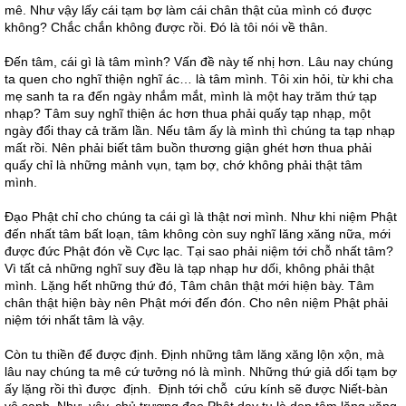
mê. Như vậy lấy cái tạm bợ làm cái chân thật của mình có được
không? Chắc chắn không được rồi. Đó là tôi nói về thân.
Đến tâm, cái gì là tâm mình? Vấn đề này tế nhị hơn. Lâu nay chúng
ta quen cho nghĩ thiện nghĩ ác… là tâm mình. Tôi xin hỏi, từ khi cha
mẹ sanh ta ra đến ngày nhắm mắt, mình là một hay trăm thứ tạp
nhạp? Tâm suy nghĩ thiện ác hơn thua phải quấy tạp nhạp, một
ngày đổi thay cả trăm lần. Nếu tâm ấy là mình thì chúng ta tạp nhạp
mất rồi. Nên phải biết tâm buồn thương giận ghét hơn thua phải
quấy chỉ là những mảnh vụn, tạm bợ, chớ không phải thật tâm
mình.
Đạo Phật chỉ cho chúng ta cái gì là thật nơi mình. Như khi niệm Phật
đến nhất tâm bất loạn, tâm không còn suy nghĩ lăng xăng nữa, mới
được đức Phật đón về Cực lạc. Tại sao phải niệm tới chỗ nhất tâm?
Vì tất cả những nghĩ suy đều là tạp nhạp hư dối, không phải thật
mình. Lặng hết những thứ đó, Tâm chân thật mới hiện bày. Tâm
chân thật hiện bày nên Phật mới đến đón. Cho nên niệm Phật phải
niệm tới nhất tâm là vậy.
Còn tu thiền để được định. Định những tâm lăng xăng lộn xộn, mà
lâu nay chúng ta mê cứ tưởng nó là mình. Những thứ giả dối tạm bợ
ấy lặng rồi thì được định. Định tới chỗ cứu kính sẽ được Niết-bàn