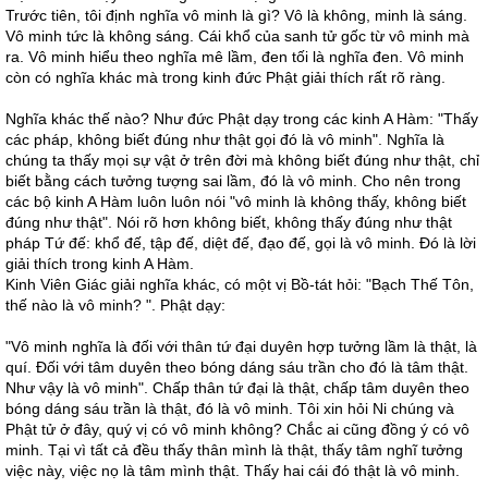
Trước tiên, tôi định nghĩa vô minh là gì? Vô là không, minh là sáng.
Vô minh tức là không sáng. Cái khổ của sanh tử gốc từ vô minh mà
ra. Vô minh hiểu theo nghĩa mê lầm, đen tối là nghĩa đen. Vô minh
còn có nghĩa khác mà trong kinh đức Phật giải thích rất rõ ràng.
Nghĩa khác thế nào? Như đức Phật dạy trong các kinh A Hàm: "Thấy
các pháp, không biết đúng như thật gọi đó là vô minh". Nghĩa là
chúng ta thấy mọi sự vật ở trên đời mà không biết đúng như thật, chỉ
biết bằng cách tưởng tượng sai lầm, đó là vô minh. Cho nên trong
các bộ kinh A Hàm luôn luôn nói "vô minh là không thấy, không biết
đúng như thật". Nói rõ hơn không biết, không thấy đúng như thật
pháp Tứ đế: khổ đế, tập đế, diệt đế, đạo đế, gọi là vô minh. Đó là lời
giải thích trong kinh A Hàm.
Kinh Viên Giác giải nghĩa khác, có một vị Bồ-tát hỏi: "Bạch Thế Tôn,
thế nào là vô minh? ". Phật dạy:
"Vô minh nghĩa là đối với thân tứ đại duyên hợp tưởng lầm là thật, là
quí. Đối với tâm duyên theo bóng dáng sáu trần cho đó là tâm thật.
Như vậy là vô minh". Chấp thân tứ đại là thật, chấp tâm duyên theo
bóng dáng sáu trần là thật, đó là vô minh. Tôi xin hỏi Ni chúng và
Phật tử ở đây, quý vị có vô minh không? Chắc ai cũng đồng ý có vô
minh. Tại vì tất cả đều thấy thân mình là thật, thấy tâm nghĩ tưởng
việc này, việc nọ là tâm mình thật. Thấy hai cái đó thật là vô minh.