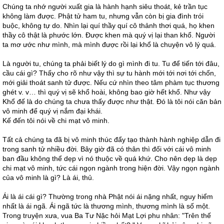
Chúng ta nhớ người xuất gia là hành hạnh siêu thoát, kẻ trần tục
không làm được. Phật tử ham tu, nhưng vẫn còn bị gia đình trói
buộc, không tự do. Nhìn lại quí thầy quí cô thảnh thơi quá, họ khen
thầy cô thật là phước lớn. Được khen mà quý vị lại than khổ. Người
ta mơ ước như mình, mà mình được rồi lại khổ là chuyện vô lý quá.
Là người tu, chúng ta phải biết lý do gì mình đi tu. Tu để tiến tới đâu,
cầu cái gì? Thấy cho rõ như vậy thì sự tu hành mới tới nơi tới chốn,
mới giải thoát sanh tử được. Nếu cứ nhìn theo tâm phàm tục thương
ghét v. v… thì quý vị sẽ khổ hoài, không bao giờ hết khổ. Như vậy
Khổ đế là do chúng ta chưa thấy được như thật. Đó là tôi nói căn bản
vô minh để quý vị nắm đại khái.
Kế đến tôi nói về chi mạt vô minh.
Tất cả chúng ta đã bị vô minh thúc đẩy tạo thành hành nghiệp dẫn đi
trong sanh tử nhiều đời. Bây giờ đã có thân thì đối với cái vô minh
ban đầu không thể dẹp vì nó thuộc về quá khứ. Cho nên dẹp là dẹp
chi mạt vô minh, tức cái ngọn ngành trong hiện đời. Vậy ngọn ngành
của vô minh là gì? Là ái, thủ.
Ái là ái cái gì? Thường trong nhà Phật nói ái nặng nhất, nguy hiểm
nhất là ái ngã. Ái ngã tức là thương mình, thương mình là số một.
Trong truyện xưa, vua Ba Tư Nặc hỏi Mạt Lợi phu nhân: "Trên thế