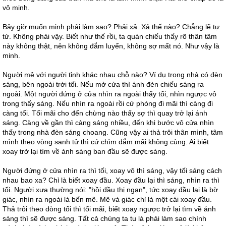
vô minh.
Bây giờ muốn minh phải làm sao? Phải xả. Xả thế nào? Chẳng lẽ tự
tử. Không phải vậy. Biết như thế rồi, ta quán chiếu thấy rõ thân tâm
này không thật, nên không đắm luyến, không sợ mất nó. Như vậy là
minh.
Người mê với người tỉnh khác nhau chỗ nào? Ví dụ trong nhà có đèn
sáng, bên ngoài trời tối. Nếu mở cửa thì ánh đèn chiếu sáng ra
ngoài. Một người đứng ở cửa nhìn ra ngoài thấy tối, nhìn ngược vô
trong thấy sáng. Nếu nhìn ra ngoài rồi cứ phóng đi mãi thì càng đi
càng tối. Tối mãi cho đến chừng nào thấy sợ thì quay trở lại ánh
sáng. Càng về gần thì càng sáng nhiều, đến khi bước vô cửa nhìn
thấy trong nhà đèn sáng choang. Cũng vậy ai thả trôi thân mình, tâm
mình theo vòng sanh tử thì cứ chìm đắm mãi không cùng. Ai biết
xoay trở lại tìm về ánh sáng ban đầu sẽ được sáng.
Người đứng ở cửa nhìn ra thì tối, xoay vô thì sáng, vậy tối sáng cách
nhau bao xa? Chỉ là biết xoay đầu. Xoay đầu lại thì sáng, nhìn ra thì
tối. Người xưa thường nói: "hồi đầu thị ngạn", tức xoay đầu lại là bờ
giác, nhìn ra ngoài là bến mê. Mê và giác chỉ là một cái xoay đầu.
Thả trôi theo dòng tối thì tối mãi, biết xoay ngược trở lại tìm về ánh
sáng thì sẽ được sáng. Tất cả chúng ta tu là phải làm sao chính