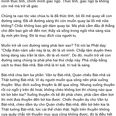
mình thức tỉnh, chính mình giác ngộ. Thức tỉnh, giác ngộ là không
còn mê mà trở về giác.
Chúng ta cạo tóc vào chùa tu là đã thức tỉnh, bỏ lối mê quay về con
đường sáng. Đã về đường sáng thì còn muốn quay lại lối mê nữa
không? Chắc không bao giờ dám quay lại. Mà phải cắm đầu đi thẳng
cho đến bao giờ về đến nơi, thấy và sống trong ngôi nhà sáng sủa
ấy mới yên lòng. Đó là mục đích của người tu.
Muốn trở về con đường sáng phải làm sao? Tôi nói lại Phật dạy:
"Chấp thân năm uẩn này là ta, đó là vô minh. Chấp tâm duyên theo
bóng dáng sáu trần là tâm, đó là vô minh". Do đó, muốn trở về con
đường sáng chúng ta phải phá hai thứ chấp này. Phá chấp bằng
cách tu theo Bát-nhã. Bát-nhã là trí tuệ, trí tuệ là sáng.
Bát-nhã chia làm ba phần: Văn tự Bát-nhã, Quán chiếu Bát-nhã và
Thật tướng Bát-nhã. Ví dụ người muốn qua sông nên phải xuống
thuyền. Mục đích xuống thuyền là để qua sông. Nhưng xuống thuyền
rồi cứ ngồi ỳ trên đó hoài, không chèo không bơi thì chừng nào qua
tới bờ bên kia? Xuống thuyền rồi kế đó phải chèo, phải cầm dầm bơi
thì mới đưa thuyền đến bờ kia được. Chiếc thuyền dụ cho Văn tự
Bát-nhã, chèo dầm dụ cho Quán chiếu Bát-nhã, đến bờ bên kia là
Thật tướng Bát-nhã, tức cái thể chân thật. Ngồi trên thuyền không
cựa quậy chắc tới thuyền mục qua cũng không được, đó là điều hết