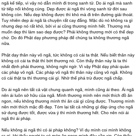
ngã kế tiếp, vì vậy nó dẫn mình đi trong sanh tử. Do ái ngã mà sanh
tử tiếp nối không cùng. Dẹp được ái ngã thì vòng sanh tử đời sau
không còn. Nếu dẹp không được thì khó mà đi trên đường giải thoát.
Tuy nhiên dẹp ái ngã là chuyện rất cay đắng. Mặc dù nó không ra gì
nhưng dẹp nó rất khó, bởi vì ai cũng thương mình hết. Thương mà
muốn dẹp thì làm sao dẹp được? Phải không thương mới có thể dẹp
chứ. Do đó Phật dạy phương pháp để chúng ta không thương ngã
nữa.
Phật dạy thân này vô ngã, tức không có cái ta thật. Nếu biết thân này
không có cái ta thật thì bớt thương nó. Còn thấy thân này là ta thì
nhất định phải thương, không nghi ngờ. Vì vậy Phật dạy phải quán
các pháp vô ngã. Các pháp vô ngã thì thân này cũng vô ngã. Không
có cái thật ta thì thương cái gì. Nhờ thế phá trừ được ngã chấp.
Do ái ngã nên tất cả vật chung quanh ngã, mình cũng ái theo. Ái ngã
nên ái luôn sở hữu của ngã. Mình thương mình nên mới thích đồ ăn
ngon, nếu không thương mình thì ăn cái gì cũng được. Thương mình
nên mới thích mặc đồ đẹp. Tóm lại tất cả những gì đáp ứng cho ngã
sử dụng được tốt, được vừa ý thì mình thương hết. Cho nên nói ái
ngã thì ái pháp.
Nếu không ái ngã thì có ái pháp không? Ví dụ mình coi mình không
ra gì, khi thấy người ta có món ăn ngon mình đâu cần xin. Còn thấy