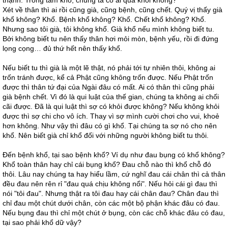
thạnh. Trong tám khổ, chúng ta có ai qua khỏi không?
Xét về thân thì ai rồi cũng già, cũng bệnh, cũng chết. Quý vị thấy già
khổ không? Khổ. Bệnh khổ không? Khổ. Chết khổ không? Khổ.
Nhưng sao tôi già, tôi không khổ. Già khổ nếu mình không biết tu.
Bởi không biết tu nên thấy thân hơi mỏi mòn, bệnh yếu, rồi đi đứng
lọng cọng… đủ thứ hết nên thấy khổ.
Nếu biết tu thì già là một lẽ thật, nó phải tới tự nhiên thôi, không ai
trốn tránh được, kể cả Phật cũng không trốn được. Nếu Phật trốn
được thì thân tứ đại của Ngài đâu có mất. Ai có thân thì cũng phải
già bệnh chết. Vì đó là qui luật của thế gian, chúng ta không ai chối
cãi được. Đã là qui luật thì sợ có khỏi được không? Nếu không khỏi
được thì sợ chi cho vô ích. Thay vì sợ mình cười chơi cho vui, khoẻ
hơn không. Như vậy thì đâu có gì khổ. Tại chúng ta sợ nó cho nên
khổ. Nên biết già chỉ khổ đối với những người không biết tu thôi.
Đến bệnh khổ, tại sao bệnh khổ? Ví dụ như đau bụng có khổ không?
Khổ toàn thân hay chỉ cái bụng khổ? Đau chỗ nào thì khổ chỗ đó
thôi. Lâu nay chúng ta hay hiểu lầm, cứ nghĩ đau cái chân thì cả thân
đều đau nên rên rỉ "đau quá chịu không nổi". Nếu hỏi cái gì đau thì
nói "tôi đau". Nhưng thật ra tôi đau hay cái chân đau? Chân đau thì
chỉ đau một chút dưới chân, còn các một bộ phận khác đâu có đau.
Nếu bụng đau thì chỉ một chút ở bụng, còn các chỗ khác đâu có đau,
tại sao phải khổ dữ vậy?