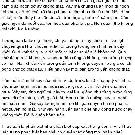
Nhờ có thức ăn, nhờ có lưỡi nên ta mới có cảm giác ngon dở, nên
cảm giác ngon dở ấy không thật. Vậy mà chúng ta ăn món gì ngon
thì khen, dở thì chê, rõ ràng chúng ta lầm thọ uẩn là thật. Nếu dùng
trí tuệ nhận thấy thọ uẩn do căn trần hợp lại nên có cảm giác. Cảm
giác ngon dở nuốt qua liền hết, đâu phải là thật. Nên quán thọ không
thật chỉ là giả tướng.
Tưởng uẩn là tưởng những chuyện đã qua hay chưa tới. Do nghĩ
chuyện quá khứ, chuyện vị lai rồi tưởng tượng nên hình ảnh dấy
khởi. Quá khứ đã qua là đã mất, vị lai chưa đến là không có. Quá
khứ đã qua là không, vị lai chưa đến cũng là không, mà tưởng tượng
có thật. Nên chiếu kiến tưởng uẩn tánh không, duyên hợp giả có, chỉ
bóng chớ có thật đâu. Hiểu như vậy mới biết tưởng uẩn không thật.
Hành uẩn là nghĩ suy của mình. Ví dụ trước khi đi chợ, quý vị tính ra
chợ mua hành, mua hẹ, mua rau cải gì đó… tính rồi đến chợ mới
mua. Vậy suy tính nghĩ cái này tới cái kia, giống như từng bước từng
bước đi của mình, không có thật. Hành uẩn là những suy tư, nghĩ
tính của mình. Sự suy tư, nghĩ tính đó khi gặp duyên thì nó phát ra,
hết duyên nó mất. Như vậy hành uẩn sanh diệt như dòng nước chảy
không thật. Đó là quán hành uẩn.
Thức uẩn là phân biệt như phân biệt đẹp xấu, trắng đen v. v… Thức
uẩn tự nó phân biệt hay phải có duyên tác động mới phân biệt?