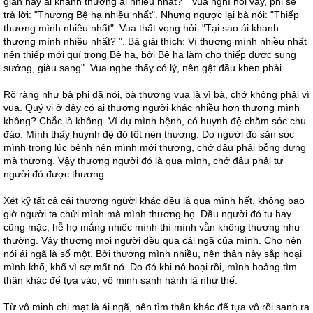
gian này ái khanh thương ai nhiều nhất? " Vua nghĩ hỏi vậy, phi sẽ
trả lời: "Thương Bệ hạ nhiều nhất". Nhưng ngược lại bà nói: "Thiếp
thương mình nhiều nhất". Vua thất vọng hỏi: "Tại sao ái khanh
thương mình nhiều nhất? ". Bà giải thích: Vì thương mình nhiều nhất
nên thiếp mới quí trọng Bệ hạ, bởi Bệ hạ làm cho thiếp được sung
sướng, giàu sang". Vua nghe thấy có lý, nên gật đầu khen phải.
Rõ ràng như bà phi đã nói, bà thương vua là vì bà, chớ không phải vì
vua. Quý vị ở đây có ai thương người khác nhiều hơn thương mình
không? Chắc là không. Ví dụ mình bệnh, có huynh đệ chăm sóc chu
đáo. Mình thấy huynh đệ đó tốt nên thương. Do người đó săn sóc
mình trong lúc bệnh nên mình mới thương, chớ đâu phải bỗng dưng
mà thương. Vậy thương người đó là qua mình, chớ đâu phải tự
người đó được thương.
Xét kỹ tất cả cái thương người khác đều là qua mình hết, không bao
giờ người ta chửi mình mà mình thương họ. Dầu người đó tu hay
cũng mặc, hễ họ mắng nhiếc mình thì mình vẫn không thương như
thường. Vậy thương mọi người đều qua cái ngã của mình. Cho nên
nói ái ngã là số một. Bởi thương mình nhiều, nên thân này sắp hoại
mình khổ, khổ vì sợ mất nó. Do đó khi nó hoại rồi, mình hoảng tìm
thân khác để tựa vào, vô minh sanh hành là như thế.
Từ vô minh chi mạt là ái ngã, nên tìm thân khác để tựa vô rồi sanh ra