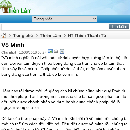
Trang chủ
Thiền Lâm
HT Thích Thanh Từ
Vô Minh
Chủ nhật - 12/06/2016 07:34
"Vô minh nghĩa là đối với thân tứ đại duyên hợp tưởng lầm là thật, là
quí. Đối với tâm duyên theo bóng dáng sáu trần cho đó là tâm thật.
Như vậy là vô minh". Chấp thân tứ đại là thật, chấp tâm duyên theo
bóng dáng sáu trần là thật, đó là vô minh.
Hôm nay tôi được mời về giảng cho Ni chúng cũng như quý Phật tử
một thời pháp. Tôi thường nói, làm sao cho tất cả người phát tâm tu
đều biết được chánh pháp và thực hành đúng chánh pháp, đó là
nguyện vọng của tôi.
Đề tài của thời pháp này là Vô minh. Khi biết rõ vô minh rồi, chúng ta
mới có thể tìm cách tiêu diệt nó. Tiêu diệt được vô minh rồi, chúng ta
sẽ giải thoát sanh tử. Chúng ta ai cũng biết trong mười hai nhân