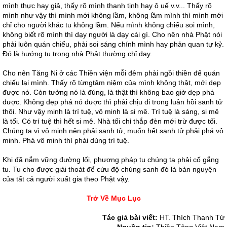
mình thực hay giả, thấy rõ mình thanh tịnh hay ô uế v.v... Thấy rõ
mình như vậy thì mình mới không lầm, không lầm mình thì mình mới
chỉ cho người khác tu không lầm. Nếu mình không chiếu soi mình,
không biết rõ mình thì dạy người là dạy cái gì. Cho nên nhà Phật nói
phải luôn quán chiếu, phải soi sáng chính mình hay phản quan tự kỷ.
Đó là hướng tu trong nhà Phật thường chỉ dạy.
Cho nên Tăng Ni ở các Thiền viện mỗi đêm phải ngồi thiền để quán
chiếu lại mình. Thấy rõ từngtâm niệm của mình không thật, mới dẹp
được nó. Còn tưởng nó là đúng, là thật thì không bao giờ dẹp phá
được. Không dẹp phá nó được thì phải chịu đi trong luân hồi sanh tử
thôi. Như vậy minh là trí tuệ, vô minh là si mê. Trí tuệ là sáng, si mê
là tối. Có trí tuệ thì hết si mê. Nhà tối chỉ thắp đèn mới trừ được tối.
Chúng ta vì vô minh nên phải sanh tử, muốn hết sanh tử phải phá vô
minh. Phá vô minh thì phải dùng trí tuệ.
Khi đã nắm vững đường lối, phương pháp tu chúng ta phải cố gắng
tu. Tu cho được giải thoát để cứu độ chúng sanh đó là bản nguyện
của tất cả người xuất gia theo Phật vậy.
Trở Về Mục Lục
Tác giả bài viết:
HT. Thích Thanh Từ