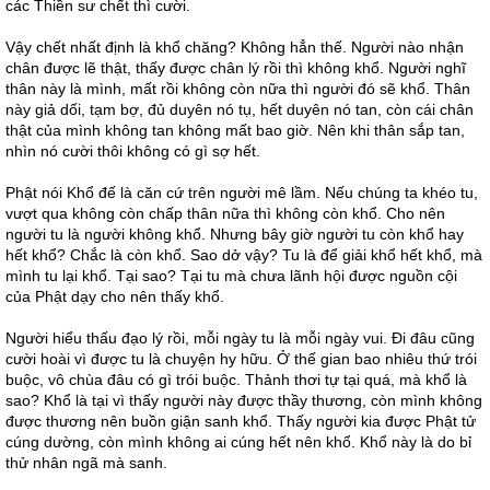
các Thiền sư chết thì cười.
Vậy chết nhất định là khổ chăng? Không hẳn thế. Người nào nhận
chân được lẽ thật, thấy được chân lý rồi thì không khổ. Người nghĩ
thân này là mình, mất rồi không còn nữa thì người đó sẽ khổ. Thân
này giả dối, tạm bợ, đủ duyên nó tụ, hết duyên nó tan, còn cái chân
thật của mình không tan không mất bao giờ. Nên khi thân sắp tan,
nhìn nó cười thôi không có gì sợ hết.
Phật nói Khổ đế là căn cứ trên người mê lầm. Nếu chúng ta khéo tu,
vượt qua không còn chấp thân nữa thì không còn khổ. Cho nên
người tu là người không khổ. Nhưng bây giờ người tu còn khổ hay
hết khổ? Chắc là còn khổ. Sao dở vậy? Tu là để giải khổ hết khổ, mà
mình tu lại khổ. Tại sao? Tại tu mà chưa lãnh hội được nguồn cội
của Phật dạy cho nên thấy khổ.
Người hiểu thấu đạo lý rồi, mỗi ngày tu là mỗi ngày vui. Đi đâu cũng
cười hoài vì được tu là chuyện hy hữu. Ở thế gian bao nhiêu thứ trói
buộc, vô chùa đâu có gì trói buộc. Thảnh thơi tự tại quá, mà khổ là
sao? Khổ là tại vì thấy người này được thầy thương, còn mình không
được thương nên buồn giận sanh khổ. Thấy người kia được Phật tử
cúng dường, còn mình không ai cúng hết nên khổ. Khổ này là do bỉ
thử nhân ngã mà sanh.