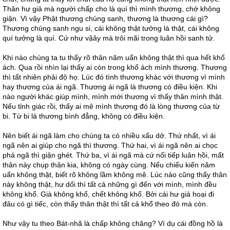
Thân hư giả mà người chấp cho là quí thì mình thương, chớ không
giận. Vì vậy Phật thương chúng sanh, thương là thương cái gì?
Thương chúng sanh ngu si, cái không thật tưởng là thật, cái không
quí tưởng là quí. Cứ như vậây mà trôi mãi trong luân hồi sanh tử.
Khi nào chúng ta tu thấy rõ thân năm uẩn không thật thì qua hết khổ
ách. Qua rồi nhìn lại thấy ai còn trong khổ ách mình thương. Thương
thì tất nhiên phải độ họ. Lúc đó tình thương khác với thương vì mình
hay thương của ái ngã. Thương ái ngã là thương có điều kiện. Khi
nào người khác giúp mình, mình mới thương vì thấy thân mình thật.
Nếu tỉnh giác rồi, thấy ai mê mình thương đó là lòng thương của từ
bi. Từ bi là thương bình đẳng, không có điều kiện.
Nên biết ái ngã làm cho chúng ta có nhiều xấu dở. Thứ nhất, vì ái
ngã nên ai giúp cho ngã thì thương. Thứ hai, vì ái ngã nên ai chọc
phá ngã thì giận ghét. Thứ ba, vì ái ngã mà cứ nối tiếp luân hồi, mất
thân này chụp thân kia, không có ngày cùng. Nếu chiếu kiến năm
uẩn không thật, biết rõ không lầm không mê. Lúc nào cũng thấy thân
này không thật, hư dối thì tất cả những gì đến với mình, mình đều
không khổ. Già không khổ, chết không khổ. Bởi cái hư giả hoại đi
đâu có gì tiếc, còn thấy thân thật thì tất cả khổ theo đó mà còn.
Như vậy tu theo Bát-nhã là chấp không chăng? Ví dụ cái đồng hồ là