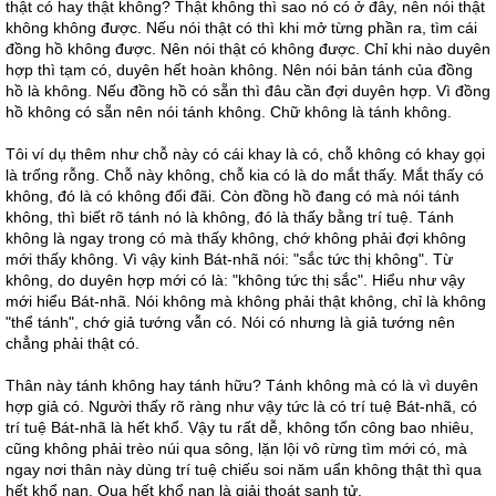
thật có hay thật không? Thật không thì sao nó có ở đây, nên nói thật
không không được. Nếu nói thật có thì khi mở từng phần ra, tìm cái
đồng hồ không được. Nên nói thật có không được. Chỉ khi nào duyên
hợp thì tạm có, duyên hết hoàn không. Nên nói bản tánh của đồng
hồ là không. Nếu đồng hồ có sẵn thì đâu cần đợi duyên hợp. Vì đồng
hồ không có sẵn nên nói tánh không. Chữ không là tánh không.
Tôi ví dụ thêm như chỗ này có cái khay là có, chỗ không có khay gọi
là trống rỗng. Chỗ này không, chỗ kia có là do mắt thấy. Mắt thấy có
không, đó là có không đối đãi. Còn đồng hồ đang có mà nói tánh
không, thì biết rõ tánh nó là không, đó là thấy bằng trí tuệ. Tánh
không là ngay trong có mà thấy không, chớ không phải đợi không
mới thấy không. Vì vậy kinh Bát-nhã nói: "sắc tức thị không". Từ
không, do duyên hợp mới có là: "không tức thị sắc". Hiểu như vậy
mới hiểu Bát-nhã. Nói không mà không phải thật không, chỉ là không
"thể tánh", chớ giả tướng vẫn có. Nói có nhưng là giả tướng nên
chẳng phải thật có.
Thân này tánh không hay tánh hữu? Tánh không mà có là vì duyên
hợp giả có. Người thấy rõ ràng như vậy tức là có trí tuệ Bát-nhã, có
trí tuệ Bát-nhã là hết khổ. Vậy tu rất dễ, không tốn công bao nhiêu,
cũng không phải trèo núi qua sông, lặn lội vô rừng tìm mới có, mà
ngay nơi thân này dùng trí tuệ chiếu soi năm uẩn không thật thì qua
hết khổ nạn. Qua hết khổ nạn là giải thoát sanh tử.