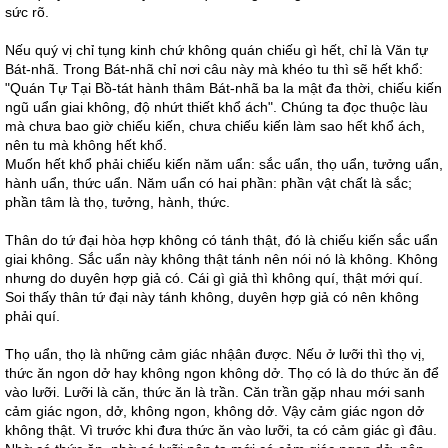
sức rõ.
Nếu quý vị chỉ tụng kinh chứ không quán chiếu gì hết, chỉ là Văn tự
Bát-nhã. Trong Bát-nhã chỉ nơi câu này mà khéo tu thì sẽ hết khổ:
"Quán Tự Tại Bồ-tát hành thâm Bát-nhã ba la mật đa thời, chiếu kiến
ngũ uẩn giai không, độ nhứt thiết khổ ách". Chúng ta đọc thuộc làu
mà chưa bao giờ chiếu kiến, chưa chiếu kiến làm sao hết khổ ách,
nên tu mà không hết khổ.
Muốn hết khổ phải chiếu kiến năm uẩn: sắc uẩn, thọ uẩn, tưởng uẩn,
hành uẩn, thức uẩn. Năm uẩn có hai phần: phần vật chất là sắc;
phần tâm là thọ, tưởng, hành, thức.
Thân do tứ đại hòa hợp không có tánh thật, đó là chiếu kiến sắc uẩn
giai không. Sắc uẩn này không thật tánh nên nói nó là không. Không
nhưng do duyên hợp giả có. Cái gì giả thì không quí, thật mới quí.
Soi thấy thân tứ đại này tánh không, duyên hợp giả có nên không
phải quí.
Thọ uẩn, thọ là những cảm giác nhậân được. Nếu ở lưỡi thì thọ vị,
thức ăn ngon dở hay không ngon không dở. Thọ có là do thức ăn để
vào lưỡi. Lưỡi là căn, thức ăn là trần. Căn trần gặp nhau mới sanh
cảm giác ngon, dở, không ngon, không dở. Vậy cảm giác ngon dở
không thật. Vì trước khi đưa thức ăn vào lưỡi, ta có cảm giác gì đâu.