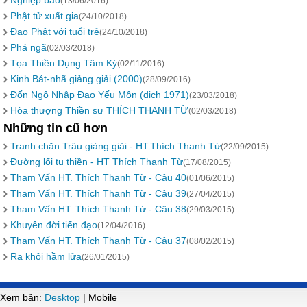
Nghiệp báo
(13/06/2016)
Phật tử xuất gia
(24/10/2018)
Đạo Phật với tuổi trẻ
(24/10/2018)
Phá ngã
(02/03/2018)
Tọa Thiền Dụng Tâm Ký
(02/11/2016)
Kinh Bát-nhã giảng giải (2000)
(28/09/2016)
Đốn Ngộ Nhập Đạo Yếu Môn (dịch 1971)
(23/03/2018)
Hòa thượng Thiền sư THÍCH THANH TỪ
(02/03/2018)
Những tin cũ hơn
Tranh chăn Trâu giảng giải - HT.Thích Thanh Từ
(22/09/2015)
Đường lối tu thiền - HT Thích Thanh Từ
(17/08/2015)
Tham Vấn HT. Thích Thanh Từ - Câu 40
(01/06/2015)
Tham Vấn HT. Thích Thanh Từ - Câu 39
(27/04/2015)
Tham Vấn HT. Thích Thanh Từ - Câu 38
(29/03/2015)
Khuyên đời tiến đạo
(12/04/2016)
Tham Vấn HT. Thích Thanh Từ - Câu 37
(08/02/2015)
Ra khỏi hầm lửa
(26/01/2015)
Xem bản:
Desktop
| Mobile