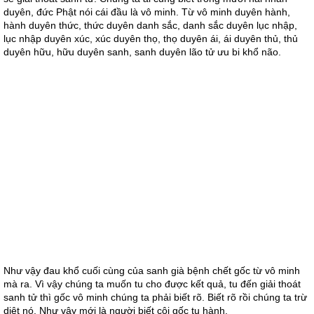
duyên, đức Phật nói cái đầu là vô minh. Từ vô minh duyên hành,
hành duyên thức, thức duyên danh sắc, danh sắc duyên lục nhập,
lục nhập duyên xúc, xúc duyên thọ, thọ duyên ái, ái duyên thủ, thủ
duyên hữu, hữu duyên sanh, sanh duyên lão tử ưu bi khổ não.
Như vậy đau khổ cuối cùng của sanh già bệnh chết gốc từ vô minh
mà ra. Vì vậy chúng ta muốn tu cho được kết quả, tu đến giải thoát
sanh tử thì gốc vô minh chúng ta phải biết rõ. Biết rõ rồi chúng ta trừ
diệt nó. Như vậy mới là người biết cội gốc tu hành.