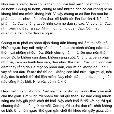
Như vậy là sao? Bệnh chỉ là thân thôi, cái biết rên "ui da" đó không
có bệnh. Chúng ta bệnh, chúng ta khổ nhưng còn có cái không bệnh
không khổ mà mình không biết. Vì vậy chúng ta cứ lầm lẫn một bộ
phận đau coi như toàn thân đau, rồi khổâ sở, lăn lóc rên rỉ. Nếu bộ
phận nào đau, chúng ta cứ nhìn xem nó đau ra sao. Ví dụ chân đau,
nhìn xem nó đau ra sao. Nhìn một hồi nó quên đau. Còn nếu mình
quằn quại rên rỉ thì đau cả người.
Chúng ta tu phải có nhận định đúng đắn không sai lầm thì hết khổ.
Nhiều người hay nói, mấy cô còn nhỏ đau, thì bệnh chừng năm mà
thêm cái nhõng nhẽo nữa. Bệnh chừng năm mà rên quá nên thành
mười. Đó là không can đảm, không sáng suốt. Chúng ta bệnh phải
nhìn lại, xem nó hành làm sao, đau nhức thế nào. Phải luôn luôn can
đảm thấy rằng đau là một bộ phận đau, chớ mình không đau, như
vậy sẽ bớt đau. Được thế thì đau không còn khổ nữa. Ngược lại, nếu
thấy đau là mình thì khổ liên miên. Nay nhức đầu, mai đau bụng, lúc
nào cũng thấy khổ. Như vậy bệnh là khổ.
Đến chết có khổ không? Phật nói chết là khổ, đó là nói theo con mắt
của thế gian. Bởi vì người phàm tục rất quí thân, lúc nào cũng muốn
sống mà bây giờ phải chết thì khổ. Vậy chết khổ là đối với người quí
chuộng thân, muốn giữ nó mãi. Còn người tu đạt đạo rồi, chết không
có khổ. Cho nên người thế gian gần chết thì khóc rên giãy giụa, còn