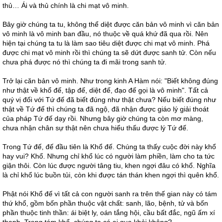
thủ… Ái và thủ chính là chi mạt vô minh.
Bây giờ chúng ta tu, không thể diệt được căn bản vô minh vì căn bản
vô minh là vô minh ban đầu, nó thuộc về quá khứ đã qua rồi. Nên
hiện tại chúng ta tu là làm sao tiêu diệt được chi mạt vô minh. Phá
được chi mạt vô minh rồi thì chúng ta sẽ dứt được sanh tử. Còn nếu
chưa phá được nó thì chúng ta đi mãi trong sanh tử.
Trở lại căn bản vô minh. Như trong kinh A Hàm nói: "Biết không đúng
như thật về khổ đế, tập đế, diệt đế, đạo đế gọi là vô minh". Tất cả
quý vị đối với Tứ đế đã biết đúng như thật chưa? Nếu biết đúng như
thật về Tứ đế thì chúng ta đã ngộ, đã nhận được giáo lý giải thoát
của pháp Tứ đế dạy rồi. Nhưng bây giờ chúng ta còn mơ màng,
chưa nhận chân sự thật nên chưa hiểu thấu được lý Tứ đế.
Trong Tứ đế, đế đầu tiên là Khổ đế. Chúng ta thấy cuộc đời này khổ
hay vui? Khổ. Nhưng chỉ khổ lúc có người làm phiền, làm cho ta tức
giận thôi. Còn lúc được người tâng tiu, khen ngợi đâu có khổ. Nghĩa
là chỉ khổ lúc buồn tủi, còn khi được tán thán khen ngợi thì quên khổ.
Phật nói Khổ đế vì tất cả con người sanh ra trên thế gian này có tám
thứ khổ, gồm bốn phần thuộc vật chất: sanh, lão, bệnh, tử và bốn
phần thuộc tinh thần: ái biệt ly, oán tắng hội, cầu bất đắc, ngũ ấm xí