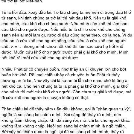
thì trở lại bờ Niết-bàn.
Tu là hồi đầu, xoay đầu lại. Từ lâu chúng ta mê nên đi trong đau khổ
tử sanh, khi tỉnh chúng ta trở lại thì hết đau khổ. Nên tu là giải khổ
cho mình, cứu khổ cho chúng sanh. Nếu mình còn khổ thì làm sao
cứu khổ cho người được. Nếu hiểu tu là chỉ lo cứu khổ cho chúng
sanh nên ai mời làm gì, rước đi đâu cũng nghe theo, đó là họa. Ví dụ
cầu an là cứu khổ cho người sống, cầu siêu là cứu khổ cho người
chết v. v… nhưng mình chưa hết khổ thì làm sao cứu họ hết khổ
được. Muốn cứu khổ cho người trước phải giải khổ cho mình. Mình
hết khổ rồi mới cứu khổ cho người được.
Nhiều Phật tử có chuyện buồn, nhờ thầy an ủi khuyên lơn cho bớt
buồn bớt khổ. Rồi mai chiều thầy có chuyện buồn Phật tử thấy
thương an ủi lại. Như vậy chỉ là sự an ủi lẫn cho nhau chớ không ai
hết khổ cả. Cho nên chúng ta tu là phải giải khổ cho mình, giải khổ
cho mình rồi mới cứu khổ cho người. Còn chưa tự giải khổ được, mà
đi cứu khổ cho người là chuyện không có thật.
Phản chiếu lại để thấy năm uẩn đều không, gọi là "phản quan tự kỷ",
nghĩa là soi sáng lại chính mình. Soi sáng để thấy rõ mình, nên
không lầâm không chấp. Khi đã sáng rồi, mới chỉ lại cho người khác
không lầm không chấp. Ngồi soi sáng lại chính mình là ngồi thiền.
Bởi vậy nói thiền quán là ngồi lại để soi sáng chính mình, thấy rõ