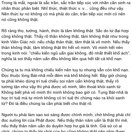
Trong là mắt, ngoài là sắc trần, sắc trần tiếp xúc với nhãn căn sinh ra
nhãn thức phân biệt. Nhĩ thức, thiệt thức v. v… cũng đều như vậy.
Nên thức tự nó không có mà phải do căn, trần tiếp xúc mới có nên
nó cũng không thật.
Rõ ràng thọ, tưởng, hành, thức là tâm không thật. Sắc do tứ đại hợp
cũng không thật. Thấy rõ thân không thật, tâm không thật như trong
kinh Viên Giác nói: nếu chấp thân thật, tâm thật là vô minh. Nếu thấy
thân không thật, tâm không thật thì hết vô minh. Vô minh hết nên
trong kinh nói: "chiếu kiến ngũ uẩn giai không, độ nhất thiết khổ ách",
nghĩa là soi thấy năm uẩn đều không liền qua hết tất cả khổ nạn.
Chúng ta tu mà không chiếu kiến nên tuy tu nhưng vẫn còn khổ nạn.
Đọc thuộc lòng Bát-nhã mỗi đêm mà khổ không hết. Bây giờ chúng
ta phải khéo dùng trí tuệ chiếu soi năm uẩn không thật, thấy rõ
tường tận như vậy thì phá được vô minh, liền thoát khỏi sanh tử.
Không biết phá vô minh thì minh không bao giờ có. Tụng Bát-nhã là
học trí tuệ mà tự mình không có trí tuệ thì chừng nào ra khỏi sanh
tử? Đó là điều chúng ta cần phải biết cho thật rõ.
Người tu phải làm sao soi sáng được chính mình, chớ không phải chỉ
đọc suông lời của Phật được. Nếu thấy thân năm uẩn là thật thì mê,
nếu thấy thân năm uẩn do duyên hợp hư giả là tỉnh. Giả sử có ai
chửi, chúng ta thấy lời chửi của họ cũng không thật nên nhịn được.