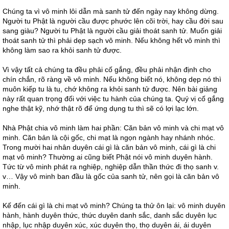
Chúng ta vì vô minh lôi dẫn mà sanh tử đến ngày nay không dừng.
Người tu Phật là người cầu được phước lên cõi trời, hay cầu đời sau
sang giàu? Người tu Phật là người cầu giải thoát sanh tử. Muốn giải
thoát sanh tử thì phải dẹp sạch vô minh. Nếu không hết vô minh thì
không làm sao ra khỏi sanh tử được.
Vì vậy tất cả chúng ta đều phải cố gắng, đều phải nhận định cho
chín chắn, rõ ràng về vô minh. Nếu không biết nó, không dẹp nó thì
muôn kiếp tu là tu, chớ không ra khỏi sanh tử được. Nên bài giảng
này rất quan trọng đối với việc tu hành của chúng ta. Quý vị cố gắng
nghe thật kỹ, nhớ thật rõ để ứng dụng tu thì sẽ có lợi lạc lớn.
Nhà Phật chia vô minh làm hai phần: Căn bản vô minh và chi mạt vô
minh. Căn bản là cội gốc, chi mạt là ngọn ngành hay nhánh nhóc.
Trong mười hai nhân duyên cái gì là căn bản vô minh, cái gì là chi
mạt vô minh? Thường ai cũng biết Phật nói vô minh duyên hành.
Tức từ vô minh phát ra nghiệp, nghiệp dẫn thần thức đi thọ sanh v.
v… Vậy vô minh ban đầu là gốc của sanh tử, nên gọi là căn bản vô
minh.
Kế đến cái gì là chi mạt vô minh? Chúng ta thử ôn lại: vô minh duyên
hành, hành duyên thức, thức duyên danh sắc, danh sắc duyên lục
nhập, lục nhập duyên xúc, xúc duyên thọ, thọ duyên ái, ái duyên