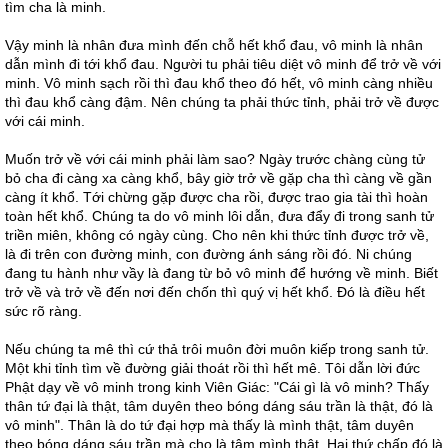
tìm cha là minh.
Vậy minh là nhân đưa mình đến chỗ hết khổ đau, vô minh là nhân
dẫn mình đi tới khổ đau. Người tu phải tiêu diệt vô minh để trở về với
minh. Vô minh sạch rồi thì đau khổ theo đó hết, vô minh càng nhiều
thì đau khổ càng đậm. Nên chúng ta phải thức tỉnh, phải trở về được
với cái minh.
Muốn trở về với cái minh phải làm sao? Ngày trước chàng cùng tử
bỏ cha đi càng xa càng khổ, bây giờ trở về gặp cha thì càng về gần
càng ít khổ. Tới chừng gặp được cha rồi, được trao gia tài thì hoàn
toàn hết khổ. Chúng ta do vô minh lôi dẫn, đưa đẩy đi trong sanh tử
triền miên, không có ngày cùng. Cho nên khi thức tỉnh được trở về,
là đi trên con đường minh, con đường ánh sáng rồi đó. Ni chúng
đang tu hành như vầy là đang từ bỏ vô minh để hướng về minh. Biết
trở về và trở về đến nơi đến chốn thì quý vị hết khổ. Đó là điều hết
sức rõ ràng.
Nếu chúng ta mê thì cứ thả trôi muôn đời muôn kiếp trong sanh tử.
Một khi tỉnh tìm về đường giải thoát rồi thì hết mê. Tôi dẫn lời đức
Phật dạy về vô minh trong kinh Viên Giác: "Cái gì là vô minh? Thấy
thân tứ đại là thật, tâm duyên theo bóng dáng sáu trần là thật, đó là
vô minh". Thân là do tứ đại hợp mà thấy là mình thật, tâm duyên
theo bóng dáng sáu trần mà cho là tâm mình thật. Hai thứ chấp đó là