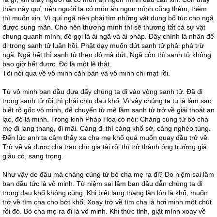
thân này quí, nên người ta có món ăn ngon mình cũng thèm, thèm
thì muốn xin. Vì quí ngã nên phải tìm những vật dụng bổ túc cho ngã
được sung mãn. Cho nên thương mình thì sẽ thương tất cả sự vật
chung quanh mình, đó gọi là ái ngã và ái pháp. Đây chính là nhân để
đi trong sanh tử luân hồi. Phật dạy muốn dứt sanh tử phải phá trừ
ngã. Ngã hết thì sanh tử theo đó mà dứt. Ngã còn thì sanh tử không
bao giờ hết được. Đó là một lẽ thật.
Tôi nói qua về vô minh căn bản và vô minh chi mạt rồi.
Từ vô minh ban đầu đưa đẩy chúng ta đi vào vòng sanh tử. Đã đi
trong sanh tử rồi thì phải chịu đau khổ. Vì vậy chúng ta tu là làm sao
biết rõ gốc vô minh, để chuyển từ mê lầm sanh tử trở về giải thoát an
lạc, đó là minh. Trong kinh Pháp Hoa có nói: Chàng cùng tử bỏ cha
mẹ đi lang thang, đi mãi. Càng đi thì càng khổ sở, càng nghèo túng.
Đến lúc anh ta cảm thấy xa cha mẹ khổ quá muốn quay đầu trở về.
Trở về và được cha trao cho gia tài rồi thì trở thành ông trưởng giả
giàu có, sang trọng.
Như vậy do đâu mà chàng cùng tử bỏ cha mẹ ra đi? Do niệm sai lầm
ban đầu tức là vô minh. Từ niệm sai lầm ban đầu dẫn chúng ta đi
trong đau khổ không cùng. Khi biết lang thang lăn lộn là khổ, muốn
trở về tìm cha cho bớt khổ. Xoay trở về tìm cha là hơi minh một chút
rồi đó. Bỏ cha mẹ ra đi là vô minh. Khi thức tỉnh, giật mình xoay về