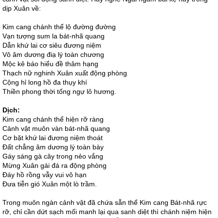
dịp Xuân về:
Kim cang chánh thể lộ đường đường
Vạn tượng sum la bát-nhã quang
Dẫn khứ lai cơ siêu đương niệm
Vô âm dương điạ lý toàn chương
Mộc kê báo hiểu đề thâm hạng
Thạch nữ nghinh Xuân xuất động phòng
Cộng hỉ long hồ đa thụy khí
Thiền phong thời tống ngự lô hương.
Dịch:
Kim cang chánh thể hiện rỡ ràng
Cảnh vật muôn vàn bát-nhã quang
Cơ bặt khứ lai đương niệm thoát
Đất chẳng âm dương lý toàn bày
Gáy sáng gà cây trong nẻo vắng
Mừng Xuân gái đá ra động phòng
Đáy hồ rồng vẫy vui vô hạn
Đưa tiễn gió Xuân một lò trầm.
Trong muôn ngàn cảnh vật đã chứa sẵn thể Kim cang Bát-nhã rực
rỡ, chỉ cần dứt sạch mối manh lại qua sanh diệt thì chánh niệm hiện