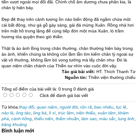
tiền vượt ngoài mọi đối đãi. Chính chỗ âm dương chưa phân kia, là
chân lý hiện bày.
Đẹp đẽ thay trên cảnh tượng ồn náo biến động đã ngầm chứa một
cái bất động, như gà gỗ gáy sáng, gái đá mừng Xuân. Rồng nhả hơi
trên mặt hồ trong lặng để cùng tiếp đón một mùa Xuân, lò trầm
hương tỏa quyện theo gió thiền.
Thật là ảo ảnh lồng trong chân thường, chân thường hiện bày trong
ảo ảnh, khiến chúng ta không còn lầm lẫn tìm kiếm chân lý ngoài sự
vật vô thường, không lầm bỏ vọng tưởng mà lấy chân như. Đó là
quan niệm chân chánh của Thiền sư nhìn vào cuộc đời vậy.
Tác giả bài viết:
HT. Thích Thanh Từ
Nguồn tin:
Thiền viện thường chiếu
Tổng số điểm của bài viết là: 0 trong 0 đánh giá
Click để đánh giá bài viết
Từ khóa:
thay đổi
,
quan niệm
,
người đời
,
rộn rã
,
bao nhiêu
,
tục lệ
,
nào là
,
ông táo
,
ông bà
,
lì xì
,
trúc lâm
,
niên thiếu
,
xuân tâm
,
khám
phá
,
cánh hồng
,
thiếu niên
,
thấm nhuần
,
làm sao
,
màu sắc
,
lung linh
,
bâng khuâng
Bình luận mới