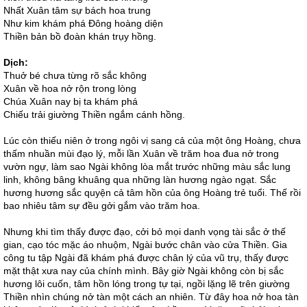
Nhất Xuân tâm sự bách hoa trung
Như kim khám phá Đông hoàng diện
Thiền bản bồ đoàn khán trụy hồng.
Dịch:
Thuở bé chưa từng rõ sắc không
Xuân về hoa nở rộn trong lòng
Chúa Xuân nay bị ta khám phá
Chiếu trải giường Thiền ngắm cánh hồng.
Lúc còn thiếu niên ở trong ngôi vị sang cả của một ông Hoàng, chưa
thấm nhuần mùi đạo lý, mỗi lần Xuân về trăm hoa đua nở trong
vườn ngự, làm sao Ngài không lòa mắt trước những màu sắc lung
linh, không bâng khuâng qua những làn hương ngào ngạt. Sắc
hương hương sắc quyện cả tâm hồn của ông Hoàng trẻ tuổi. Thế rồi
bao nhiêu tâm sự đều gởi gắm vào trăm hoa.
Nhưng khi tìm thấy được đạo, cởi bỏ mọi danh vọng tài sắc ở thế
gian, cạo tóc mặc áo nhuộm, Ngài bước chân vào cửa Thiền. Gia
công tu tập Ngài đã khám phá được chân lý của vũ trụ, thấy được
mặt thật xưa nay của chính mình. Bây giờ Ngài không còn bị sắc
hương lôi cuốn, tâm hồn lóng trong tự tại, ngồi lặng lẽ trên giường
Thiền nhìn chúng nở tàn một cách an nhiên. Từ đây hoa nở hoa tàn