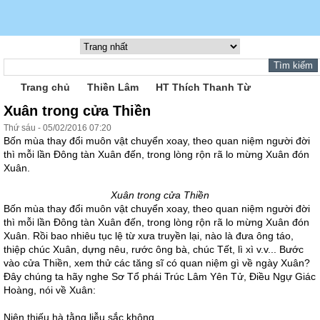
Trang chủ
Thiền Lâm
HT Thích Thanh Từ
Xuân trong cửa Thiền
Thứ sáu - 05/02/2016 07:20
Bốn mùa thay đổi muôn vật chuyển xoay, theo quan niệm người đời
thì mỗi lần Đông tàn Xuân đến, trong lòng rộn rã lo mừng Xuân đón
Xuân.
Xuân trong cửa Thiền
Bốn mùa thay đổi muôn vật chuyển xoay, theo quan niệm người đời
thì mỗi lần Đông tàn Xuân đến, trong lòng rộn rã lo mừng Xuân đón
Xuân. Rồi bao nhiêu tục lệ từ xưa truyền lại, nào là đưa ông táo,
thiệp chúc Xuân, dựng nêu, rước ông bà, chúc Tết, lì xì v.v... Bước
vào cửa Thiền, xem thử các tăng sĩ có quan niệm gì về ngày Xuân?
Đây chúng ta hãy nghe Sơ Tổ phái Trúc Lâm Yên Tử, Điều Ngự Giác
Hoàng, nói về Xuân:
Niên thiếu hà tằng liễu sắc không