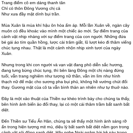
Trang điểm cô em dáng thanh tân
Chỉ có thôn Đông Vương chị cả
Như xưa đầy mặt dính bụi trần.
Mùa Xuân là mùa khí hậu ôn hòa ấm áp. Mỗi lần Xuân về, ngàn cây
muôn cỏ đều khoác vào mình một chiếc áo mới. Sự điểm trang của
cảnh vật nhịp nhàng với sự điểm trang của con người. Những đứa
bé gái áo tím quần hồng, lược cài trâm giắt, lũ lượt kéo đi thăm viếng
chúc tụng nhau. Thật là một cảnh nhộn nhịp xinh tươi của ngày
Xuân.
Nhưng trong khi con người và vạn vật đang phô diễn sắc hương,
đang tưng bừng chúc tụng, thì bên làng Đông một chị nàng đứng
tuổi, vẫn trang nghiêm như tượng nữ thần, vẫn im lìm như hình
thạch nữ để mặc cho sương pha bụi phủ, không hề vướng chút đổi
thay. Gương mặt của cô ta vẫn bình thản an nhiên như tự thuở nào.
Đây là một xảo thuật của Thiền sư khéo trình bày cho chúng ta thấy,
bên hình ảnh biến ảo đổi thay, lại có một cái thâm trầm bất sanh bất
diệt.
Đến Thiền sư Tiếu Ẩn Hân, chúng ta sẽ thấy một hình ảnh sáng rỡ
ẩn trong hiện tượng mịt mù, diệu lý bất sanh bất diệt nằm gọn trong
cảnh vật sôi động sanh diệt. Hãy nghe Ngài ngâm bài kệ này trong