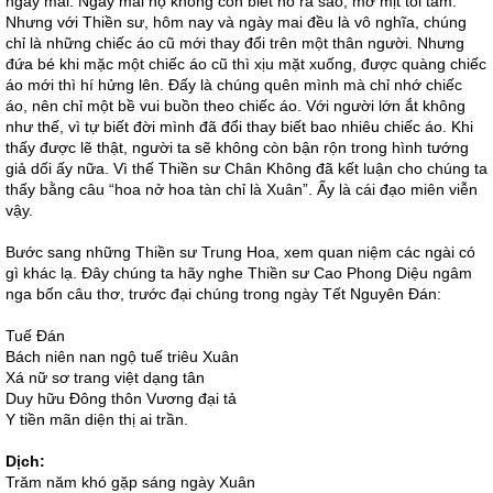
ngày mai. Ngày mai họ không còn biết nó ra sao, mờ mịt tối tăm.
Nhưng với Thiền sư, hôm nay và ngày mai đều là vô nghĩa, chúng
chỉ là những chiếc áo cũ mới thay đổi trên một thân người. Nhưng
đứa bé khi mặc một chiếc áo cũ thì xịu mặt xuống, được quàng chiếc
áo mới thì hí hửng lên. Đấy là chúng quên mình mà chỉ nhớ chiếc
áo, nên chỉ một bề vui buồn theo chiếc áo. Với người lớn ắt không
như thế, vì tự biết đời mình đã đổi thay biết bao nhiêu chiếc áo. Khi
thấy được lẽ thật, người ta sẽ không còn bận rộn trong hình tướng
giả dối ấy nữa. Vì thế Thiền sư Chân Không đã kết luận cho chúng ta
thấy bằng câu “hoa nở hoa tàn chỉ là Xuân”. Ấy là cái đạo miên viễn
vậy.
Bước sang những Thiền sư Trung Hoa, xem quan niệm các ngài có
gì khác lạ. Đây chúng ta hãy nghe Thiền sư Cao Phong Diệu ngâm
nga bốn câu thơ, trước đại chúng trong ngày Tết Nguyên Đán:
Tuế Đán
Bách niên nan ngộ tuế triêu Xuân
Xá nữ sơ trang việt dạng tân
Duy hữu Đông thôn Vương đại tả
Y tiền mãn diện thị ai trần.
Dịch:
Trăm năm khó gặp sáng ngày Xuân