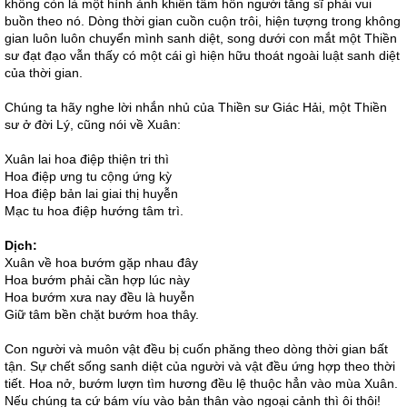
không còn là một hình ảnh khiến tâm hồn người tăng sĩ phải vui
buồn theo nó. Dòng thời gian cuồn cuộn trôi, hiện tượng trong không
gian luôn luôn chuyển mình sanh diệt, song dưới con mắt một Thiền
sư đạt đạo vẫn thấy có một cái gì hiện hữu thoát ngoài luật sanh diệt
của thời gian.
Chúng ta hãy nghe lời nhắn nhủ của Thiền sư Giác Hải, một Thiền
sư ở đời Lý, cũng nói về Xuân:
Xuân lai hoa điệp thiện tri thì
Hoa điệp ưng tu cộng ứng kỳ
Hoa điệp bản lai giai thị huyễn
Mạc tu hoa điệp hướng tâm trì.
Dịch:
Xuân về hoa bướm gặp nhau đây
Hoa bướm phải cần hợp lúc này
Hoa bướm xưa nay đều là huyễn
Giữ tâm bền chặt bướm hoa thây.
Con người và muôn vật đều bị cuốn phăng theo dòng thời gian bất
tận. Sự chết sống sanh diệt của người và vật đều ứng hợp theo thời
tiết. Hoa nở, bướm lượn tìm hương đều lệ thuộc hẳn vào mùa Xuân.
Nếu chúng ta cứ bám víu vào bản thân vào ngoại cảnh thì ôi thôi!