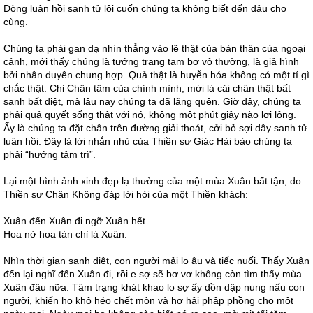
Dòng luân hồi sanh tử lôi cuốn chúng ta không biết đến đâu cho
cùng.
Chúng ta phải gan dạ nhìn thẳng vào lẽ thật của bản thân của ngoại
cảnh, mới thấy chúng là tướng trạng tạm bợ vô thường, là giả hình
bởi nhân duyên chung hợp. Quả thật là huyễn hóa không có một tí gì
chắc thật. Chỉ Chân tâm của chính mình, mới là cái chân thật bất
sanh bất diệt, mà lâu nay chúng ta đã lãng quên. Giờ đây, chúng ta
phải quả quyết sống thật với nó, không một phút giây nào lơi lỏng.
Ấy là chúng ta đặt chân trên đường giải thoát, cởi bỏ sợi dây sanh tử
luân hồi. Đây là lời nhắn nhủ của Thiền sư Giác Hải bảo chúng ta
phải “hướng tâm trì”.
Lại một hình ảnh xinh đẹp lạ thường của một mùa Xuân bất tận, do
Thiền sư Chân Không đáp lời hỏi của một Thiền khách:
Xuân đến Xuân đi ngỡ Xuân hết
Hoa nở hoa tàn chỉ là Xuân.
Nhìn thời gian sanh diệt, con người mải lo âu và tiếc nuối. Thấy Xuân
đến lại nghĩ đến Xuân đi, rồi e sợ sẽ bơ vơ không còn tìm thấy mùa
Xuân đâu nữa. Tâm trạng khát khao lo sợ ấy dồn dập nung nấu con
người, khiến họ khô héo chết mòn và hơ hải phập phồng cho một