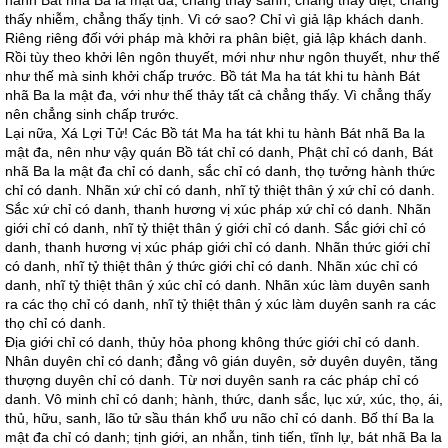
hành Bát nhã Ba la mật đa, chẳng thấy sanh, chẳng thấy diệt, chẳng
thấy nhiễm, chẳng thấy tịnh. Vì cớ sao? Chỉ vì giả lập khách danh.
Riêng riêng đối với pháp mà khởi ra phân biệt, giả lập khách danh.
Rồi tùy theo khởi lên ngôn thuyết, mới như như ngôn thuyết, như thế
như thế mà sinh khởi chấp trước. Bồ tát Ma ha tát khi tu hành Bát
nhã Ba la mật đa, với như thế thảy tất cả chẳng thấy. Vì chẳng thấy
nên chẳng sinh chấp trước.
Lại nữa, Xá Lợi Tử! Các Bồ tát Ma ha tát khi tu hành Bát nhã Ba la
mật đa, nên như vậy quán Bồ tát chỉ có danh, Phật chỉ có danh, Bát
nhã Ba la mật đa chỉ có danh, sắc chỉ có danh, thọ tưởng hành thức
chỉ có danh. Nhãn xứ chỉ có danh, nhĩ tỷ thiệt thân ý xứ chỉ có danh.
Sắc xứ chỉ có danh, thanh hương vị xúc pháp xứ chỉ có danh. Nhãn
giới chỉ có danh, nhĩ tỷ thiệt thân ý giới chỉ có danh. Sắc giới chỉ có
danh, thanh hương vị xúc pháp giới chỉ có danh. Nhãn thức giới chỉ
có danh, nhĩ tỷ thiệt thân ý thức giới chỉ có danh. Nhãn xúc chỉ có
danh, nhĩ tỷ thiệt thân ý xúc chỉ có danh. Nhãn xúc làm duyên sanh
ra các thọ chỉ có danh, nhĩ tỷ thiệt thân ý xúc làm duyên sanh ra các
thọ chỉ có danh.
Địa giới chỉ có danh, thủy hỏa phong không thức giới chỉ có danh.
Nhân duyên chỉ có danh; đẳng vô gián duyên, sở duyên duyên, tăng
thượng duyên chỉ có danh. Từ nơi duyên sanh ra các pháp chỉ có
danh. Vô minh chỉ có danh; hành, thức, danh sắc, lục xứ, xúc, thọ, ái,
thủ, hữu, sanh, lão tử sầu thán khổ ưu não chỉ có danh. Bố thí Ba la
mật đa chỉ có danh; tịnh giới, an nhẫn, tinh tiến, tĩnh lự, bát nhã Ba la