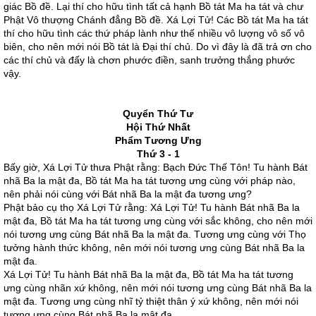
giác Bồ đề. Lại thí cho hữu tình tất cả hạnh Bồ tát Ma ha tát và chư
Phật Vô thượng Chánh đẳng Bồ đề. Xá Lợi Tử! Các Bồ tát Ma ha tát
thí cho hữu tình các thứ pháp lành như thế nhiều vô lượng vô số vô
biên, cho nên mới nói Bồ tát là Đại thí chủ. Do vì đây là đã trả ơn cho
các thí chủ và đấy là chơn phước điền, sanh trưởng thắng phước
vậy.
Quyển Thứ Tư
Hội Thứ Nhất
Phẩm Tương Ưng
Thứ 3 - 1
Bấy giờ, Xá Lợi Tử thưa Phật rằng: Bạch Đức Thế Tôn! Tu hành Bát
nhã Ba la mật đa, Bồ tát Ma ha tát tương ưng cùng với pháp nào,
nên phải nói cùng với Bát nhã Ba la mật đa tương ưng?
Phật bảo cụ thọ Xá Lợi Tử rằng: Xá Lợi Tử! Tu hành Bát nhã Ba la
mật đa, Bồ tát Ma ha tát tương ưng cùng với sắc không, cho nên mới
nói tương ưng cùng Bát nhã Ba la mật đa. Tương ưng cùng với Thọ
tưởng hành thức không, nên mới nói tương ưng cùng Bát nhã Ba la
mật đa.
Xá Lợi Tử! Tu hành Bát nhã Ba la mật đa, Bồ tát Ma ha tát tương
ưng cùng nhãn xứ không, nên mới nói tương ưng cùng Bát nhã Ba la
mật đa. Tương ưng cùng nhĩ tỷ thiệt thân ý xứ không, nên mới nói
tương ưng cùng Bát nhã Ba la mật đa.