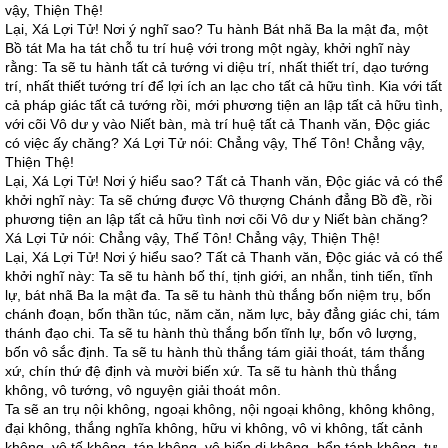
vậy, Thiện Thệ!
Lại, Xá Lợi Tử! Nơi ý nghĩ sao? Tu hành Bát nhã Ba la mật đa, một
Bồ tát Ma ha tát chỗ tu trí huệ với trong một ngày, khởi nghĩ này
rằng: Ta sẽ tu hành tất cả tướng vi diệu trí, nhất thiết trí, dạo tướng
trí, nhất thiết tướng trí để lợi ích an lạc cho tất cả hữu tình. Kia với tất
cả pháp giác tất cả tướng rồi, mới phương tiện an lập tất cả hữu tình,
với cõi Vô dư y vào Niết bàn, mà trí huệ tất cả Thanh văn, Độc giác
có việc ấy chăng? Xá Lợi Tử nói: Chẳng vậy, Thế Tôn! Chẳng vậy,
Thiện Thệ!
Lại, Xá Lợi Tử! Nơi ý hiểu sao? Tất cả Thanh văn, Độc giác vả có thể
khởi nghĩ này: Ta sẽ chứng được Vô thượng Chánh đẳng Bồ đề, rồi
phương tiện an lập tất cả hữu tình nơi cõi Vô dư y Niết bàn chăng?
Xá Lợi Tử nói: Chẳng vậy, Thế Tôn! Chẳng vậy, Thiện Thệ!
Lại, Xá Lợi Tử! Nơi ý hiểu sao? Tất cả Thanh văn, Độc giác vả có thể
khởi nghĩ này: Ta sẽ tu hành bố thí, tịnh giới, an nhẫn, tinh tiến, tĩnh
lự, bát nhã Ba la mật đa. Ta sẽ tu hành thù thắng bốn niệm trụ, bốn
chánh đoạn, bốn thần túc, năm căn, năm lực, bảy đẳng giác chi, tám
thánh đạo chi. Ta sẽ tu hành thù thắng bốn tĩnh lự, bốn vô lượng,
bốn vô sắc định. Ta sẽ tu hành thù thắng tám giải thoát, tám thắng
xứ, chín thứ đệ định và mười biến xứ. Ta sẽ tu hành thù thắng
không, vô tướng, vô nguyện giải thoát môn.
Ta sẽ an trụ nội không, ngoại không, nội ngoại không, không không,
đại không, thắng nghĩa không, hữu vi không, vô vi không, tất cảnh
không, vô tế không, tán không, vô biến dị không, bổn tánh không, tự