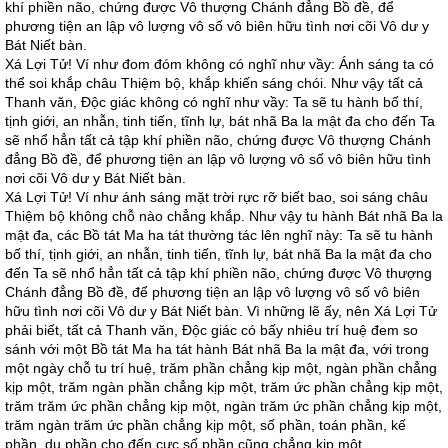
khí phiền não, chứng được Vô thượng Chánh đẳng Bồ đề, để
phương tiện an lập vô lượng vô số vô biên hữu tình nơi cõi Vô dư y
Bát Niết bàn.
Xá Lợi Tử! Ví như đom đóm không có nghĩ như vầy: Ánh sáng ta có
thể soi khắp châu Thiệm bộ, khắp khiến sáng chói. Như vậy tất cả
Thanh văn, Độc giác không có nghĩ như vầy: Ta sẽ tu hành bố thí,
tịnh giới, an nhẫn, tinh tiến, tĩnh lự, bát nhã Ba la mật đa cho đến Ta
sẽ nhổ hẳn tất cả tập khí phiền não, chứng được Vô thượng Chánh
đẳng Bồ đề, để phương tiện an lập vô lượng vô số vô biên hữu tình
nơi cõi Vô dư y Bát Niết bàn.
Xá Lợi Tử! Ví như ánh sáng mặt trời rực rỡ biết bao, soi sáng châu
Thiệm bộ không chỗ nào chẳng khắp. Như vậy tu hành Bát nhã Ba la
mật đa, các Bồ tát Ma ha tát thường tác lên nghĩ này: Ta sẽ tu hành
bố thí, tịnh giới, an nhẫn, tinh tiến, tĩnh lự, bát nhã Ba la mật đa cho
đến Ta sẽ nhổ hẳn tất cả tập khí phiền não, chứng được Vô thượng
Chánh đẳng Bồ đề, để phương tiện an lập vô lượng vô số vô biên
hữu tình nơi cõi Vô dư y Bát Niết bàn. Vì những lẽ ấy, nên Xá Lợi Tử
phải biết, tất cả Thanh văn, Độc giác có bấy nhiêu trí huệ đem so
sánh với một Bồ tát Ma ha tát hành Bát nhã Ba la mật đa, với trong
một ngày chỗ tu trí huệ, trăm phần chẳng kịp một, ngàn phần chẳng
kịp một, trăm ngàn phần chẳng kịp một, trăm ức phần chẳng kịp một,
trăm trăm ức phần chẳng kịp một, ngàn trăm ức phần chẳng kịp một,
trăm ngàn trăm ức phần chẳng kịp một, số phần, toán phần, kế
phần, dụ phần cho đến cực số phần cũng chẳng kịp một.