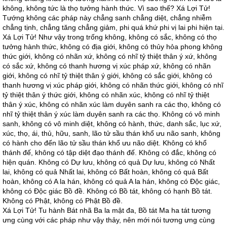
không, không tức là thọ tưởng hành thức. Vì sao thế? Xá Lợi Tử!
Tướng không các pháp này chẳng sanh chẳng diệt, chẳng nhiễm
chẳng tịnh, chẳng tăng chẳng giảm, phi quá khứ phi vị lai phi hiện tại.
Xá Lợi Tử! Như vậy trong trống không, không có sắc, không có thọ
tưởng hành thức, không có địa giới, không có thủy hỏa phong không
thức giới, không có nhãn xứ, không có nhĩ tỷ thiệt thân ý xứ, không
có sắc xứ, không có thanh hương vị xúc pháp xứ, không có nhãn
giới, không có nhĩ tỷ thiệt thân ý giới, không có sắc giới, không có
thanh hương vị xúc pháp giới, không có nhãn thức giới, không có nhĩ
tỷ thiệt thân ý thức giới, không có nhãn xúc, không có nhĩ tỷ thiệt
thân ý xúc, không có nhãn xúc làm duyên sanh ra các thọ, không có
nhĩ tỷ thiệt thân ý xúc làm duyên sanh ra các thọ. Không có vô minh
sanh, không có vô minh diệt, không có hành, thức, danh sắc, lục xứ,
xúc, thọ, ái, thủ, hữu, sanh, lão tử sầu thán khổ ưu não sanh, không
có hành cho đến lão tử sầu thán khổ ưu não diệt. Không có khổ
thánh đế, không có tập diệt đạo thánh đế. Không có đắc, không có
hiện quán. Không có Dự lưu, không có quả Dự lưu, không có Nhất
lai, không có quả Nhất lai, không có Bất hoàn, không có quả Bất
hoàn, không có A la hán, không có quả A la hán, không có Độc giác,
không có Độc giác Bồ đề. Không có Bồ tát, không có hạnh Bồ tát.
Không có Phật, không có Phật Bồ đề.
Xá Lợi Tử! Tu hành Bát nhã Ba la mật đa, Bồ tát Ma ha tát tương
ưng cùng với các pháp như vậy thảy, nên mới nói tương ưng cùng