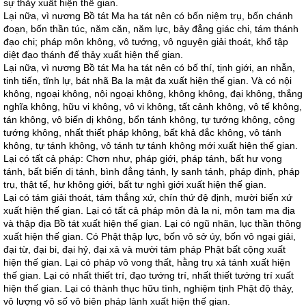
sự thảy xuất hiện thế gian.
Lại nữa, vì nương Bồ tát Ma ha tát nên có bốn niệm trụ, bốn chánh
đoạn, bốn thần túc, năm căn, năm lực, bảy đẳng giác chi, tám thánh
đạo chi; pháp môn không, vô tướng, vô nguyện giải thoát, khổ tập
diệt đạo thánh đế thảy xuất hiện thế gian.
Lại nữa, vì nương Bồ tát Ma ha tát nên có bố thí, tịnh giới, an nhẫn,
tinh tiến, tĩnh lự, bát nhã Ba la mật đa xuất hiện thế gian. Và có nội
không, ngoại không, nội ngoại không, không không, đại không, thắng
nghĩa không, hữu vi không, vô vi không, tất cảnh không, vô tế không,
tán không, vô biến dị không, bổn tánh không, tự tướng không, cộng
tướng không, nhất thiết pháp không, bất khả đắc không, vô tánh
không, tự tánh không, vô tánh tự tánh không mới xuất hiện thế gian.
Lại có tất cả pháp: Chơn như, pháp giới, pháp tánh, bất hư vọng
tánh, bất biến dị tánh, bình đẳng tánh, ly sanh tánh, pháp định, pháp
trụ, thật tế, hư không giới, bất tư nghì giới xuất hiện thế gian.
Lại có tám giải thoát, tám thắng xứ, chín thứ đệ định, mười biến xứ
xuất hiện thế gian. Lại có tất cả pháp môn đà la ni, môn tam ma địa
và thập địa Bồ tát xuất hiện thế gian. Lại có ngũ nhãn, lục thần thông
xuất hiện thế gian. Có Phật thập lực, bốn vô sở úy, bốn vô ngại giải,
đại từ, đại bi, đại hỷ, đại xả và mười tám pháp Phật bất cộng xuất
hiện thế gian. Lại có pháp vô vong thất, hằng trụ xả tánh xuất hiện
thế gian. Lại có nhất thiết trí, đạo tướng trí, nhất thiết tướng trí xuất
hiện thế gian. Lại có thành thục hữu tình, nghiệm tịnh Phật độ thảy,
vô lượng vô số vô biên pháp lành xuất hiện thế gian.