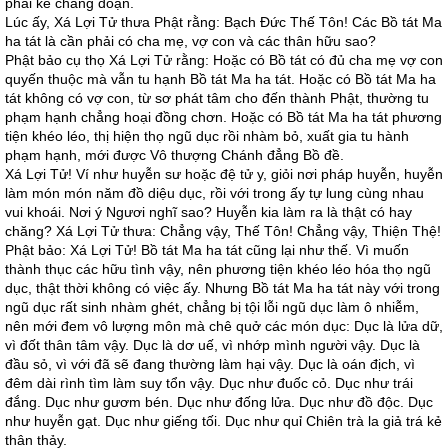
phải kẻ chẳng đoạn.
Lúc ấy, Xá Lợi Tử thưa Phật rằng: Bạch Đức Thế Tôn! Các Bồ tát Ma
ha tát là cần phải có cha mẹ, vợ con và các thân hữu sao?
Phật bảo cụ thọ Xá Lợi Tử rằng: Hoặc có Bồ tát có đủ cha mẹ vợ con
quyến thuộc mà vẫn tu hạnh Bồ tát Ma ha tát. Hoặc có Bồ tát Ma ha
tát không có vợ con, từ sơ phát tâm cho đến thành Phật, thường tu
phạm hạnh chẳng hoại đồng chơn. Hoặc có Bồ tát Ma ha tát phương
tiện khéo léo, thị hiện thọ ngũ dục rồi nhàm bỏ, xuất gia tu hành
phạm hạnh, mới được Vô thượng Chánh đẳng Bồ đề.
Xá Lợi Tử! Ví như huyễn sư hoặc đệ tử y, giỏi nơi pháp huyễn, huyễn
làm món món năm đồ diệu dục, rồi với trong ấy tự lung cùng nhau
vui khoái. Nơi ý Ngươi nghĩ sao? Huyễn kia làm ra là thật có hay
chăng? Xá Lợi Tử thưa: Chẳng vậy, Thế Tôn! Chẳng vậy, Thiện Thệ!
Phật bảo: Xá Lợi Tử! Bồ tát Ma ha tát cũng lại như thế. Vì muốn
thành thục các hữu tình vậy, nên phương tiện khéo léo hóa thọ ngũ
dục, thật thời không có việc ấy. Nhưng Bồ tát Ma ha tát này với trong
ngũ dục rất sinh nhàm ghét, chẳng bị tội lỗi ngũ dục làm ô nhiễm,
nên mới đem vô lượng môn mà chê quở các món dục: Dục là lửa dữ,
vì đốt thân tâm vậy. Dục là dơ uế, vì nhớp mình người vậy. Dục là
đầu sỏ, vì với đã sẽ đang thường làm hại vậy. Dục là oán địch, vì
đêm dài rình tìm làm suy tổn vậy. Dục như đuốc cỏ. Dục như trái
đắng. Dục như gươm bén. Dục như đống lửa. Dục như đồ độc. Dục
như huyễn gạt. Dục như giếng tối. Dục như quỉ Chiên trà la giả trá kẻ
thân thảy.