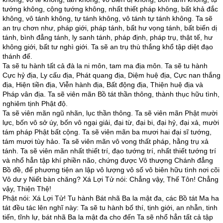
tướng không, cộng tướng không, nhất thiết pháp không, bất khả đắc
không, vô tánh không, tự tánh không, vô tánh tự tánh không. Ta sẽ
an trụ chơn như, pháp giới, pháp tánh, bất hư vọng tánh, bất biến dị
tánh, bình đẳng tánh, ly sanh tánh, pháp định, pháp trụ, thật tế, hư
không giới, bất tư nghì giới. Ta sẽ an trụ thù thắng khổ tập diệt đạo
thánh đế.
Ta sẽ tu hành tất cả đà la ni môn, tam ma địa môn. Ta sẽ tu hành
Cực hỷ địa, Ly cấu địa, Phát quang địa, Diệm huệ địa, Cực nan thắng
địa, Hiện tiền địa, Viễn hành địa, Bất động địa, Thiện huệ địa và
Pháp vân địa. Ta sẽ viên mãn Bồ tát thần thông, thành thục hữu tình,
nghiêm tịnh Phật độ.
Ta sẽ viên mãn ngũ nhãn, lục thần thông. Ta sẽ viên mãn Phật mười
lực, bốn vô sở úy, bốn vô ngại giải, đại từ, đại bi, đại hỷ, đại xả, mười
tám pháp Phật bất cộng. Ta sẽ viên mãn ba mươi hai đại sĩ tướng,
tám mươi tùy hảo. Ta sẽ viên mãn vô vong thất pháp, hằng trụ xả
tánh. Ta sẽ viên mãn nhất thiết trí, đạo tướng trí, nhất thiết tướng trí
và nhổ hẳn tập khí phiền não, chứng được Vô thượng Chánh đẳng
Bồ đề, để phương tiện an lập vô lượng vô số vô biên hữu tình nơi cõi
Vô dư y Niết bàn chăng? Xá Lợi Tử nói: Chẳng vậy, Thế Tôn! Chẳng
vậy, Thiện Thệ!
Phật nói: Xá Lợi Tử! Tu hành Bát nhã Ba la mật đa, các Bồ tát Ma ha
tát đều tác lên nghĩ này: Ta sẽ tu hành bố thí, tịnh giới, an nhẫn, tinh
tiến, tĩnh lự, bát nhã Ba la mật đa cho đến Ta sẽ nhổ hẳn tất cả tập