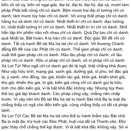
bốn vô sở úy, bốn vô ngại giải, đại từ, đại bi, đại hỷ, đại xả, mười tám
pháp Phật bất cộng chỉ có danh. Băm mươi hai đại sĩ tướng chỉ có
danh; tám mươi tùy hảo chỉ có danh. Vô vong thất pháp chỉ có danh;
hằng trụ xả tánh chỉ có danh. Nhất thiết trí chỉ có danh; đạo tướng
trí, nhất thiết tướng trí chỉ có danh. Nhất thiết trí trí chỉ có danh. Nhổ
hẳn tập khí phiền não nối nhau chỉ có danh. Quả Dự lưu chỉ có danh;
quả Nhất lai, Bất hoàn, A la hán chỉ có danh. Độc giác Bồ đề chỉ có
danh. Tất cả hạnh Bồ tát Ma ha tát chỉ có danh. Vô thượng Chánh
đẳng Bồ đề của các Phật chỉ có danh. Thế gian pháp chỉ có danh;
xuất thế gian pháp chỉ có danh. Hữu lậu pháp chỉ có danh; vô lậu
pháp chỉ có danh. Hữu vi pháp chỉ có danh; vô vi pháp chỉ có danh.
Xá Lợi Tử! Như ngã chỉ có danh gọi đó là ngã, thật chẳng khá được.
Như vậy hữu tình, mạng giả, sanh giả, dưỡng giả, sĩ phu, bổ đặc già
la, ý sanh, nho đồng, tác giả, khiến tác giả, khởi giả, khiến khởi giả,
thọ giả, khiến thọ giả, tri giả, kiến giả cũng chỉ có danh gọi là hữu
tình cho đến kiến giả, vì là bất khả đắc không vậy. Nhưng tùy theo
thế tục giả lập khách danh. Các pháp cũng vậy, chẳng nên chấp
trước. Vì vậy nên khi Bồ tát Ma ha tát tu hành Bát nhã Ba la mật đa
chẳng thấy có ngã cho đến kiến giả, cũng chẳng thấy có tất cả pháp
tánh.
Xá Lợi Tử! Các Bồ tát Ma ha tát như thế tu hành thẳm sâu Bát nhã
Ba la mật đa, trừ huệ các Đức Phật, huệ của tất cả Thanh văn, Độc
giác thảy chỗ chẳng thể kịp được. Vì là bất khả đắc không vậy. Sở vì