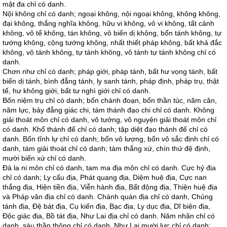
mật đa chỉ có danh.
Nội không chỉ có danh; ngoại không, nội ngoại không, không không,
đại không, thắng nghĩa không, hữu vi không, vô vi không, tất cảnh
không, vô tế không, tán không, vô biến dị không, bổn tánh không, tự
tướng không, cộng tướng không, nhất thiết pháp không, bất khả đắc
không, vô tánh không, tự tánh không, vô tánh tự tánh không chỉ có
danh.
Chơn như chỉ có danh; pháp giới, pháp tánh, bất hư vọng tánh, bất
biến dị tánh, bình đẳng tánh, ly sanh tánh, pháp định, pháp trụ, thật
tế, hư không giới, bất tư nghì giới chỉ có danh.
Bốn niệm trụ chỉ có danh; bốn chánh đoạn, bốn thần túc, năm căn,
năm lực, bảy đẳng giác chi, tám thánh đạo chi chỉ có danh. Không
giải thoát môn chỉ có danh, vô tướng, vô nguyện giải thoát môn chỉ
có danh. Khổ thánh đế chỉ có danh; tập diệt đạo thánh đế chỉ có
danh. Bốn tĩnh lự chỉ có danh; bốn vô lượng, bốn vô sắc định chỉ có
danh, tám giải thoát chỉ có danh; tám thắng xứ, chín thứ đệ định,
mười biến xứ chỉ có danh.
Đà la ni môn chỉ có danh, tam ma địa môn chỉ có danh. Cực hỷ địa
chỉ có danh; Ly cấu địa, Phát quang địa, Diệm huệ địa, Cực nan
thắng địa, Hiện tiền địa, Viễn hành địa, Bất động địa, Thiện huệ địa
và Pháp vân địa chỉ có danh. Chánh quán địa chỉ có danh, Chủng
tánh địa, Đệ bát địa, Cụ kiến địa, Bạc địa, Ly dục địa, Dĩ biện địa,
Độc giác địa, Bồ tát địa, Như Lai địa chỉ có danh. Năm nhãn chỉ có
danh, sáu thần thông chỉ có danh. Như Lai mười lực chỉ có danh;