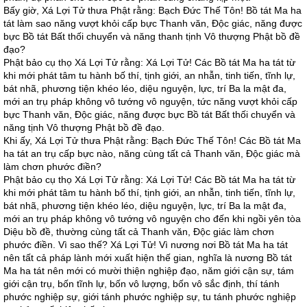
Bấy giờ, Xá Lợi Tử thưa Phật rằng: Bạch Đức Thế Tôn! Bồ tát Ma ha
tát làm sao năng vượt khỏi cấp bực Thanh văn, Độc giác, năng được
bực Bồ tát Bất thối chuyển và năng thanh tịnh Vô thượng Phật bồ đề
đạo?
Phật bảo cụ thọ Xá Lợi Tử rằng: Xá Lợi Tử! Các Bồ tát Ma ha tát từ
khi mới phát tâm tu hành bố thí, tịnh giới, an nhẫn, tinh tiến, tĩnh lự,
bát nhã, phương tiện khéo léo, diệu nguyện, lực, trí Ba la mật đa,
mới an trụ pháp không vô tướng vô nguyện, tức năng vượt khỏi cấp
bực Thanh văn, Độc giác, năng được bực Bồ tát Bất thối chuyển và
năng tịnh Vô thượng Phật bồ đề đạo.
Khi ấy, Xá Lợi Tử thưa Phật rằng: Bạch Đức Thế Tôn! Các Bồ tát Ma
ha tát an trụ cấp bực nào, năng cùng tất cả Thanh văn, Độc giác mà
làm chơn phước điền?
Phật bảo cụ thọ Xá Lợi Tử rằng: Xá Lợi Tử! Các Bồ tát Ma ha tát từ
khi mới phát tâm tu hành bố thí, tịnh giới, an nhẫn, tinh tiến, tĩnh lự,
bát nhã, phương tiện khéo léo, diệu nguyện, lực, trí Ba la mật đa,
mới an trụ pháp không vô tướng vô nguyện cho đến khi ngồi yên tòa
Diệu bồ đề, thường cùng tất cả Thanh văn, Độc giác làm chơn
phước điền. Vì sao thế? Xá Lợi Tử! Vì nương nơi Bồ tát Ma ha tát
nên tất cả pháp lành mới xuất hiện thế gian, nghĩa là nương Bồ tát
Ma ha tát nên mới có mười thiện nghiệp đạo, năm giới cận sự, tám
giới cận trụ, bốn tĩnh lự, bốn vô lượng, bốn vô sắc định, thí tánh
phước nghiệp sự, giới tánh phước nghiệp sự, tu tánh phước nghiệp