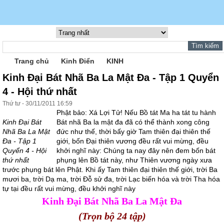
Trang chủ
Kinh Điển
KINH
Kinh Đại Bát Nhã Ba La Mật Đa - Tập 1 Quyển
4 - Hội thứ nhất
Thứ tư - 30/11/2011 16:59
Phật bảo: Xá Lợi Tử! Nếu Bồ tát Ma ha tát tu hành
Kinh Đại Bát
Bát nhã Ba la mật đa đã có thể thành xong công
Nhã Ba La Mật
đức như thế, thời bấy giờ Tam thiên đại thiên thế
Đa - Tập 1
giới, bốn Đại thiên vương đều rất vui mừng, đều
Quyển 4 - Hội
khởi nghĩ này: Chúng ta nay đây nên đem bốn bát
thứ nhất
phụng lên Bồ tát này, như Thiên vương ngày xưa
trước phụng bát lên Phật. Khi ấy Tam thiên đại thiên thế giới, trời Ba
mươi ba, trời Dạ ma, trời Đỗ sử đa, trời Lạc biến hóa và trời Tha hóa
tự tại đều rất vui mừng, đều khởi nghĩ này
Kinh Đại Bát Nhã Ba La Mật Đa
(Trọn bộ 24 tập)