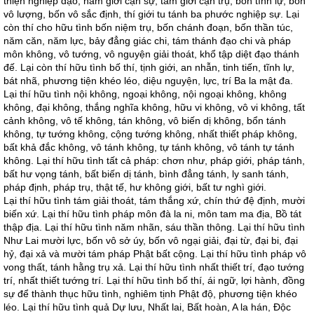
thiện nghiệp đạo, năm giới cận sự, tám giới cận trụ, bốn tĩnh lự, bốn
vô lượng, bốn vô sắc định, thí giới tu tánh ba phước nghiệp sự. Lại
còn thí cho hữu tình bốn niệm trụ, bốn chánh đoạn, bốn thần túc,
năm căn, năm lực, bảy đẳng giác chi, tám thánh đạo chi và pháp
môn không, vô tướng, vô nguyện giải thoát, khổ tập diệt đạo thánh
đế. Lại còn thí hữu tình bố thí, tịnh giới, an nhẫn, tinh tiến, tĩnh lự,
bát nhã, phương tiện khéo léo, diệu nguyện, lực, trí Ba la mật đa.
Lại thí hữu tình nội không, ngoại không, nội ngoại không, không
không, đại không, thắng nghĩa không, hữu vi không, vô vi không, tất
cảnh không, vô tế không, tán không, vô biến dị không, bổn tánh
không, tự tướng không, cộng tướng không, nhất thiết pháp không,
bất khả đắc không, vô tánh không, tự tánh không, vô tánh tự tánh
không. Lại thí hữu tình tất cả pháp: chơn như, pháp giới, pháp tánh,
bất hư vọng tánh, bất biến dị tánh, bình đẳng tánh, ly sanh tánh,
pháp định, pháp trụ, thật tế, hư không giới, bất tư nghì giới.
Lại thí hữu tình tám giải thoát, tám thắng xứ, chín thứ đệ định, mười
biến xứ. Lại thí hữu tình pháp môn đà la ni, môn tam ma địa, Bồ tát
thập địa. Lại thí hữu tình năm nhãn, sáu thần thông. Lại thí hữu tình
Như Lai mười lực, bốn vô sở úy, bốn vô ngại giải, đại từ, đại bi, đại
hỷ, đại xả và mười tám pháp Phật bất cộng. Lại thí hữu tình pháp vô
vong thất, tánh hằng trụ xả. Lại thí hữu tình nhất thiết trí, đạo tướng
trí, nhất thiết tướng trí. Lại thí hữu tình bố thí, ái ngữ, lợi hành, đồng
sự để thành thục hữu tình, nghiêm tịnh Phật độ, phương tiện khéo
léo. Lại thí hữu tình quả Dự lưu, Nhất lai, Bất hoàn, A la hán, Độc