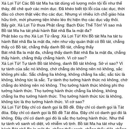
Xá Lợi Tử! Các Bồ tát Ma ha tát dùng vô lượng môn tội lỗi như thế
thảy, để chê quở các món dục. Đã khéo biết tội lỗi của các dục, thời
đâu có chơn thật việc thọ các dục. Nhưng vì nhiêu ích chỗ giáo hóa
hữu tình, mới phương tiện khéo léo thị hiện thọ các dục vậy thôi.
Bấy giờ, Xá Lợi Tử thưa Phật rằng: Bạch Đức Thế Tôn! Vì sao mà
Bồ tát Ma ha tát phải hành Bát nhã Ba la mật đa?
Phật bảo cụ thọ Xá Lợi Tử rằng: Xá Lợi Tử! Khi Bồ tát Ma ha tát tu
hành Bát nhã Ba la mật đa, nên như vậy quán thật có Bồ tát, chẳng
thấy có Bồ tát, chẳng thấy danh Bồ tát, chẳng thấy
Bát nhã Ba la mật đa, chẳng thấy danh Bát nhã Ba la mật đa, chẳng
thấy hành, chẳng thấy chẳng hành. Vì cớ sao?
Xá Lợi Tử! Tự tánh Bồ tát không, danh Bồ tát không. Sở vì sao? Vì
tự tánh của sắc nó không, chớ chẳng do không nên nó không, sắc
không phi sắc. Sắc chẳng lìa không, không chẳng lìa sắc; sắc tức là
không, không tức là sắc. Tự tánh thọ tưởng hành thức nó không, chớ
chẳng do không nên nó không. Thọ tưởng hành thức không phi thọ
tưởng hành thức. Thọ tưởng hành thức chẳng lìa không, không
chẳng lìa thọ tưởng hành thức. Thọ tưởng hành thức tức là không,
không tức là thọ tưởng hành thức. Vì cớ sao?
Xá Lợi Tử! Đây chỉ có danh gọi là Bồ đề. Đây chỉ có danh gọi là Tát
đỏa. Đây chỉ có danh gọi là Bồ đề Tát đỏa. Đây chỉ có danh gọi đó là
không. Đây chỉ có danh gọi đó là sắc thọ tưởng hành thức. Như thế
tự tánh vô sanh vô diệt, vô nhiễm vô tịnh. Bồ tát Ma ha tát như vậy