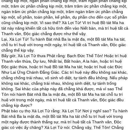
chẳng kịp một, ngàn phần chẳng kịp một, trăm ngàn phần chẳng kịp
một, trăm ức phần chẳng kịp một, trăm trăm ức phần chẳng kịp một,
ngàn trăm ức phần chẳng kịp một, trăm ngàn trăm ức phần chẳng
kịp một, số phần, toán phần, kế phần, dụ phần cho đến cực số phần
cũng chẳng kịp một. Vì sao thế? Xá Lợi Tử! Vì trí huệ Bồ tát Ma ha
tát này năng khiến tất cả hữu tình đến vào Niết bàn, mà trí huệ tất cả
Thanh văn, Độc giác chẳng được như thế vậy.
Lại, Xá Lợi Tử! Tu hành Bát nhã Ba la mật đa, một Bồ tát Ma ha tát,
chỗ tu trí huệ với trong một ngày, trí huệ tất cả Thanh văn, Độc giác
chẳng thể kịp vậy.
Bấy giờ, Xá Lợi Tử thưa Phật rằng: Bạch Đức Thế Tôn! Hoặc trí huệ
Thanh văn thừa, Dự lưu, Nhất lai, Bất hoàn, A la hán, hoặc trí huệ
Độc giác thừa, hoặc trí huệ Bồ tát Ma ha tát; hoặc trí huệ các Đức
Như Lai Ứng Chánh Đẳng Giác. Các trí huệ này đều không sai khác,
chẳng chống trái nhau, vô sinh vô diệt, tự tánh đều không. Nếu pháp
không sai khác, chẳng trái nhau, không sinh diệt, tự tánh trống
không. Sai khác của pháp này đã chẳng khá được, mà vì sao Thế
Tôn nói hành Bát nhã Ba la mật đa, một Bồ tát Ma ha tát chỗ tu trí
huệ với trong một ngày, mà trí huệ tất cả Thanh văn, Độc giác đều
chẳng kịp được?
Phật bảo cụ thọ Xá Lợi Tử rằng: Xá Lợi Tử! Nơi ý nghĩ sao? Tu hành
Bát nhã Ba la mật đa, một Bồ tát Ma ha tát chỗ tu trí huệ với trong
một ngày được thành thắng sự, mà trí huệ tất cả Thanh văn, Độc
giác có việc ấy chăng? Xá Lợi Tử nói: Chẳng vậy, Thế Tôn! Chẳng