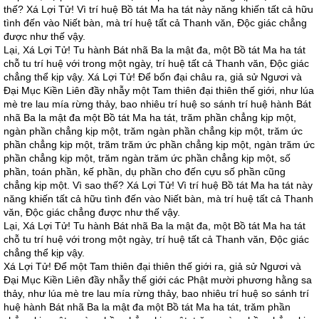
thế? Xá Lợi Tử! Vì trí huệ Bồ tát Ma ha tát này năng khiến tất cả hữu
tình đến vào Niết bàn, mà trí huệ tất cả Thanh văn, Độc giác chẳng
được như thế vậy.
Lại, Xá Lợi Tử! Tu hành Bát nhã Ba la mật đa, một Bồ tát Ma ha tát
chỗ tu trí huệ với trong một ngày, trí huệ tất cả Thanh văn, Độc giác
chẳng thể kịp vậy. Xá Lợi Tử! Để bốn đại châu ra, giả sử Ngươi và
Đại Mục Kiền Liên đầy nhẫy một Tam thiên đại thiên thế giới, như lúa
mè tre lau mía rừng thảy, bao nhiêu trí huệ so sánh trí huệ hành Bát
nhã Ba la mật đa một Bồ tát Ma ha tát, trăm phần chẳng kịp một,
ngàn phần chẳng kịp một, trăm ngàn phần chẳng kịp một, trăm ức
phần chẳng kịp một, trăm trăm ức phần chẳng kịp một, ngàn trăm ức
phần chẳng kịp một, trăm ngàn trăm ức phần chẳng kịp một, số
phần, toán phần, kế phần, dụ phần cho đến cựu số phần cũng
chẳng kịp một. Vì sao thế? Xá Lợi Tử! Vì trí huệ Bồ tát Ma ha tát này
năng khiến tất cả hữu tình đến vào Niết bàn, mà trí huệ tất cả Thanh
văn, Độc giác chẳng được như thế vậy.
Lại, Xá Lợi Tử! Tu hành Bát nhã Ba la mật đa, một Bồ tát Ma ha tát
chỗ tu trí huệ với trong một ngày, trí huệ tất cả Thanh văn, Độc giác
chẳng thể kịp vậy.
Xá Lợi Tử! Để một Tam thiên đại thiên thế giới ra, giả sử Ngươi và
Đại Mục Kiền Liên đầy nhẫy thế giới các Phật mười phương hằng sa
thảy, như lúa mè tre lau mía rừng thảy, bao nhiêu trí huệ so sánh trí
huệ hành Bát nhã Ba la mật đa một Bồ tát Ma ha tát, trăm phần