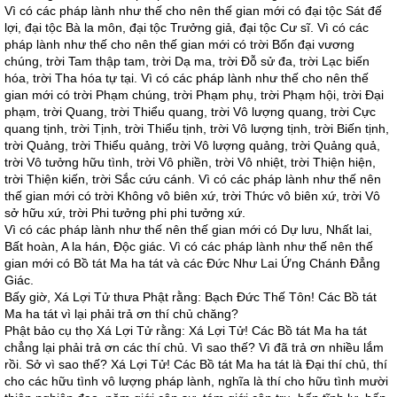
Vì có các pháp lành như thế cho nên thế gian mới có đại tộc Sát đế
lợi, đại tộc Bà la môn, đại tộc Trưởng giả, đại tộc Cư sĩ. Vì có các
pháp lành như thế cho nên thế gian mới có trời Bốn đại vương
chúng, trời Tam thập tam, trời Dạ ma, trời Đỗ sử đa, trời Lạc biến
hóa, trời Tha hóa tự tại. Vì có các pháp lành như thế cho nên thế
gian mới có trời Phạm chúng, trời Phạm phụ, trời Phạm hội, trời Đại
phạm, trời Quang, trời Thiểu quang, trời Vô lượng quang, trời Cực
quang tịnh, trời Tịnh, trời Thiểu tịnh, trời Vô lượng tịnh, trời Biến tịnh,
trời Quảng, trời Thiểu quảng, trời Vô lượng quảng, trời Quảng quả,
trời Vô tưởng hữu tình, trời Vô phiền, trời Vô nhiệt, trời Thiện hiện,
trời Thiện kiến, trời Sắc cứu cánh. Vì có các pháp lành như thế nên
thế gian mới có trời Không vô biên xứ, trời Thức vô biên xứ, trời Vô
sở hữu xứ, trời Phi tưởng phi phi tưởng xứ.
Vì có các pháp lành như thế nên thế gian mới có Dự lưu, Nhất lai,
Bất hoàn, A la hán, Độc giác. Vì có các pháp lành như thế nên thế
gian mới có Bồ tát Ma ha tát và các Đức Như Lai Ứng Chánh Đẳng
Giác.
Bấy giờ, Xá Lợi Tử thưa Phật rằng: Bạch Đức Thế Tôn! Các Bồ tát
Ma ha tát vì lại phải trả ơn thí chủ chăng?
Phật bảo cụ thọ Xá Lợi Tử rằng: Xá Lợi Tử! Các Bồ tát Ma ha tát
chẳng lại phải trả ơn các thí chủ. Vì sao thế? Vì đã trả ơn nhiều lắm
rồi. Sở vì sao thế? Xá Lợi Tử! Các Bồ tát Ma ha tát là Đại thí chủ, thí
cho các hữu tình vô lượng pháp lành, nghĩa là thí cho hữu tình mười