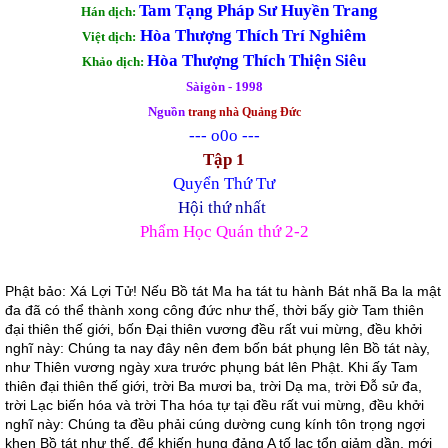
Tam Tạng Pháp Sư Huyền Trang
Hán dịch:
Hòa Thượng Thích Trí Nghiêm
Việt dịch:
Hòa Thượng Thích Thiện Siêu
Khảo dịch:
Sàigòn - 1998
Nguồn
trang nhà Quảng Đức
--- o0o ---
Tập 1
Quyển Thứ Tư
Hội thứ nhất
Phẩm Học Quán thứ 2-2
Phật bảo: Xá Lợi Tử! Nếu Bồ tát Ma ha tát tu hành Bát nhã Ba la mật
đa đã có thể thành xong công đức như thế, thời bấy giờ Tam thiên
đại thiên thế giới, bốn Đại thiên vương đều rất vui mừng, đều khởi
nghĩ này: Chúng ta nay đây nên đem bốn bát phụng lên Bồ tát này,
như Thiên vương ngày xưa trước phụng bát lên Phật. Khi ấy Tam
thiên đại thiên thế giới, trời Ba mươi ba, trời Dạ ma, trời Đỗ sử đa,
trời Lạc biến hóa và trời Tha hóa tự tại đều rất vui mừng, đều khởi
nghĩ này: Chúng ta đều phải cúng dường cung kính tôn trọng ngợi
khen Bồ tát như thế, để khiến hung đảng A tố lạc tổn giảm dần, mới