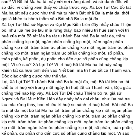
sao? Vì Bồ tát Ma ha tát này với nơi năng danh và sở danh đều vô
sở đắc, vì chẳng xem thấy vô chấp trước vậy. Xá Lợi Tử! Các Bồ tát
Ma ha tát nếu được như thế mà tu hành Bát nhã Ba la mật đa, thời
gọi là khéo tu hành thẳm sâu Bát nhã Ba la mật đa.
Xá Lợi Tử! Giả sử Ngươi và Đại Mục Kiền Liên đầy nhẫy châu Thiệm
bộ, như lúa mè tre lau mía rừng thảy, bao nhiêu trí huệ sánh với trí
huệ của một Bồ tát Ma ha tát tu hành Bát nhã Ba la mật đa, trăm
phần chẳng kịp một, ngàn phần chẳng kịp một, trăm ngàn phần
chẳng kịp một, trăm trăm ức phần chẳng kịp một, ngàn trăm ức phần
chẳng kịp một, trăm ngàn trăm ức phần chẳng kịp một, số phần,
toán phần, kế phần, dụ phần cho đến cực số phần cũng chẳng kịp
một. Vì cớ sao? Xá Lợi Tử! Vì trí huệ Bồ tát Ma ha tát này năng
khiến tất cả hữu tình đến vào Niết bàn, mà trí huệ tất cả Thanh văn,
Độc giác chẳng được như thế vậy.
Lại, Xá Lợi Tử! Tu hành Bát nhã Ba la mật đa, một Bồ tát Ma ha tát
chỗ tu trí huệ với trong một ngày, trí huệ tất cả Thanh văn, Độc giác
chẳng thể nào kịp vậy. Xá Lợi Tử! Để châu Thiệm bộ ra, giả sử
Ngươi và Đại Mục Kiền Liên đầy nhẫy bốn đại châu, như lúa mè tre
lau mía rừng thảy, bao nhiêu trí huệ so sánh trí huệ hành Bát nhã Ba
la mật đa một Bồ tát Ma ha tát, trăm phần chẳng kịp một, ngàn phần
chẳng kịp một, trăm ngàn phần chẳng kịp một, trăm ức phần chẳng
kịp một, trăm trăm ức phần chẳng kịp một, ngàn trăm ức phần chẳng
kịp một, trăm ngàn trăm ức phần chẳng kịp một, số phần, toán phần,
kế phần, dụ phần cho đến cực số phần cũng chẳng kịp một. Vì sao