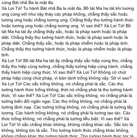
cùng Bát nhã Ba la mật đa.
Xá Lợi Tử! Tu hành Bát nhã Ba la mật đa, Bồ tát Ma ha tát khi tương
ưng cùng với như vậy thảy các pháp không, chẳng thấy sắc hoặc
tương ưng hoặc chẳng tương ưng. Chẳng thấy thọ tưởng hành thức
hoặc tương ưng hoặc chẳng tương ưng. Vì sao thế? Xá Lợi Tử! Bồ
tát Ma ha tát ấy chẳng thấy sắc, hoặc là pháp sanh hoặc là pháp
diệt. Chẳng thấy thọ tưởng hành thức, hoặc là pháp sanh hoặc là
pháp diệt. Chẳng thấy sắc, hoặc là pháp nhiễm hoặc là pháp tịnh.
Chẳng thấy thọ tưởng hành thức, hoặc là pháp nhiễm hoặc là pháp
tịnh.
Xá Lợi Tử! Bồ tát Ma ha tát ấy chẳng thấy sắc hiệp cùng thọ, chẳng
thấy thọ hiệp cùng tưởng, chẳng thấy tưởng hiệp cùng hành, chẳng
thấy hành hiệp cùng thức. Vì sao thế? Xá Lợi Tử! Không có chút
pháp hiệp cùng chút pháp, vì bản tánh trống không vậy. Sở vì sao?
Xá Lợi Tử! Các sắc trống không, nó chẳng phải là sắc. Các thọ
tưởng hành thức trống không, thời nó chẳng phải là thọ tưởng hành
thức. Vì sao thế? Xá Lợi Tử! Các sắc trống không, nó chẳng phải là
tướng biến đổi ngăn ngại. Các thọ trống không, nó chẳng phải là
tướng lãnh nạp. Các tưởng trống không, nó chẳng phải là tướng lấy
tượng. Các hành trống không, nó chẳng phải là tướng tạo tác. Các
thức trống không, nó chẳng phải là tướng liễu biệt. Vì sao thế? Xá
Lợi Tử! Vì sắc chẳng khác không, không chẳng khác sắc. Sắc tức là
không, không tức là sắc. Thọ tưởng hành thức chẳng khác không,
không chẳng khác thọ tưởng hành thức. Thọ tưởng hành thức tức là