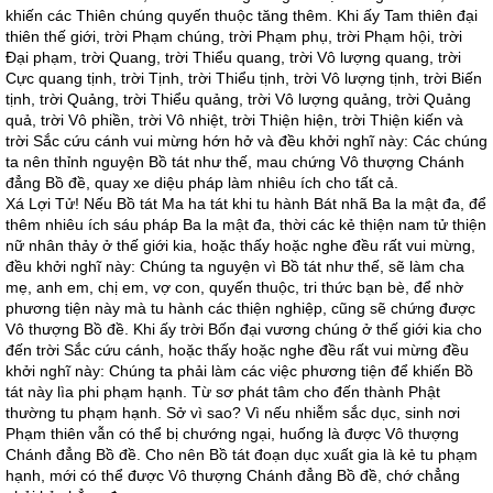
khiến các Thiên chúng quyến thuộc tăng thêm. Khi ấy Tam thiên đại
thiên thế giới, trời Phạm chúng, trời Phạm phụ, trời Phạm hội, trời
Đại phạm, trời Quang, trời Thiểu quang, trời Vô lượng quang, trời
Cực quang tịnh, trời Tịnh, trời Thiểu tịnh, trời Vô lượng tịnh, trời Biến
tịnh, trời Quảng, trời Thiểu quảng, trời Vô lượng quảng, trời Quảng
quả, trời Vô phiền, trời Vô nhiệt, trời Thiện hiện, trời Thiện kiến và
trời Sắc cứu cánh vui mừng hớn hở và đều khởi nghĩ này: Các chúng
ta nên thỉnh nguyện Bồ tát như thế, mau chứng Vô thượng Chánh
đẳng Bồ đề, quay xe diệu pháp làm nhiêu ích cho tất cả.
Xá Lợi Tử! Nếu Bồ tát Ma ha tát khi tu hành Bát nhã Ba la mật đa, để
thêm nhiêu ích sáu pháp Ba la mật đa, thời các kẻ thiện nam tử thiện
nữ nhân thảy ở thế giới kia, hoặc thấy hoặc nghe đều rất vui mừng,
đều khởi nghĩ này: Chúng ta nguyện vì Bồ tát như thế, sẽ làm cha
mẹ, anh em, chị em, vợ con, quyến thuộc, tri thức bạn bè, để nhờ
phương tiện này mà tu hành các thiện nghiệp, cũng sẽ chứng được
Vô thượng Bồ đề. Khi ấy trời Bốn đại vương chúng ở thế giới kia cho
đến trời Sắc cứu cánh, hoặc thấy hoặc nghe đều rất vui mừng đều
khởi nghĩ này: Chúng ta phải làm các việc phương tiện để khiến Bồ
tát này lìa phi phạm hạnh. Từ sơ phát tâm cho đến thành Phật
thường tu phạm hạnh. Sở vì sao? Vì nếu nhiễm sắc dục, sinh nơi
Phạm thiên vẫn có thể bị chướng ngại, huống là được Vô thượng
Chánh đẳng Bồ đề. Cho nên Bồ tát đoạn dục xuất gia là kẻ tu phạm
hạnh, mới có thể được Vô thượng Chánh đẳng Bồ đề, chớ chẳng