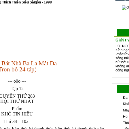
Thích Thiện Siêu Sàigòn - 1998
Giới t
LỜI NGỎ
Kính bạc
Phật tử 
sống hiệ
 Bát Nhã Ba La Mật Đa
hút bởi 
không ai
Trọn bộ 24 tập)
công ngh
--- o0o ---
Tập 12
QUYỂN THỨ 283
Đan
HỘI THỨ NHẤT
Khá
Phẩm
Máy
KHÓ TIN HIỂU
Hôm
Thứ 34 – 102
Thá
ịnh nên bốn tĩnh lự thanh tịnh, bốn tĩnh lự thanh tịnh nên