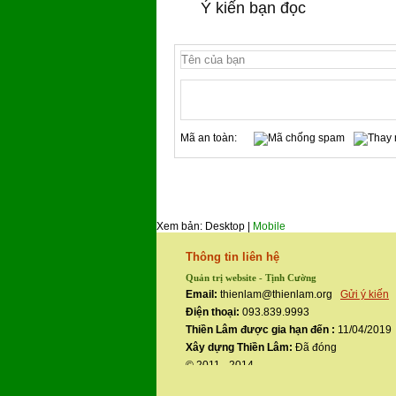
Ý kiến bạn đọc
Mã an toàn:
Xem bản: Desktop |
Mobile
Thông tin liên hệ
Quản trị website - Tịnh Cường
Email:
thienlam@thienlam.org
Gửi ý kiến
Điện thoại:
093.839.9993
Thiền Lâm được gia hạn đến :
11/04/2019
Xây dựng Thiền Lâm:
Đã đóng
© 2011 - 2014