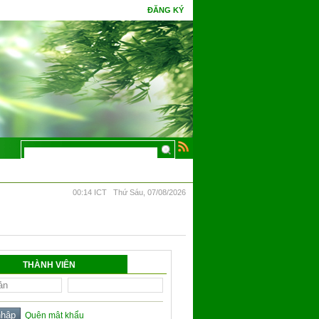
ĐĂNG KÝ
đâm bông.
00:14 ICT Thứ Sáu, 07/08/2026
THÀNH VIÊN
Quên mật khẩu