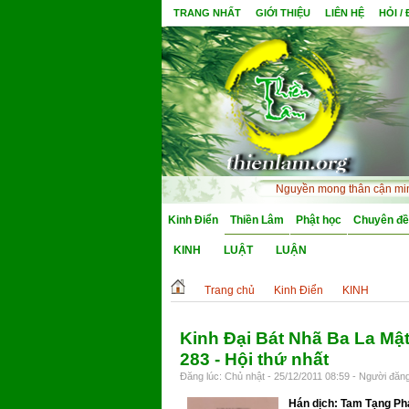
TRANG NHẤT
GIỚI THIỆU
LIÊN HỆ
HỎI /
Nguyền mong thân cận minh sư
Kinh Điển
Thiền Lâm
Phật học
Chuyên đề
KINH
LUẬT
LUẬN
Trang chủ
Kinh Điển
KINH
Kinh Đại Bát Nhã Ba La Mậ
283 - Hội thứ nhất
Đăng lúc: Chủ nhật - 25/12/2011 08:59 - Người đăng
Hán dịch: Tam Tạng Ph