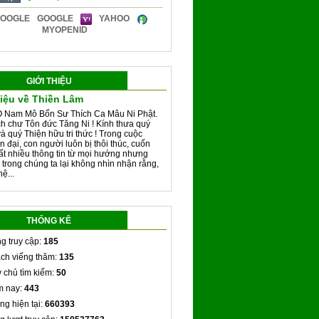
GOOGLE
YAHOO
MYOPENID
GIỚI THIỆU
hiệu về Thiền Lâm
 Nam Mô Bổn Sư Thích Ca Mâu Ni Phật.
h chư Tôn đức Tăng Ni ! Kính thưa quý
và quý Thiện hữu tri thức ! Trong cuộc
n đại, con người luôn bị thôi thúc, cuốn
rất nhiều thông tin từ mọi hướng nhưng
 trong chúng ta lại không nhìn nhận rằng,
ệ...
THỐNG KÊ
g truy cập:
185
ch viếng thăm:
135
 chủ tìm kiếm:
50
 nay:
443
ng hiện tại:
660393