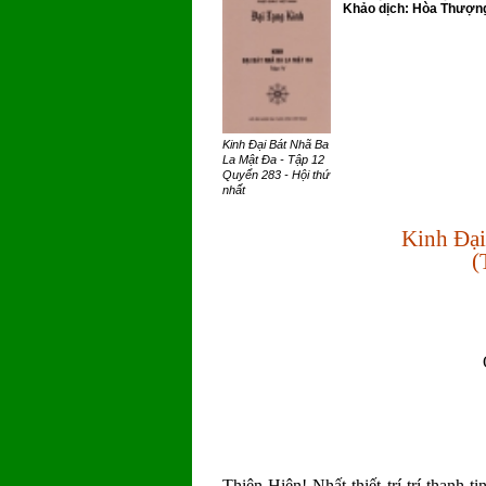
Khảo dịch: Hòa Thượng 
Kinh Đại Bát Nhã Ba
La Mật Đa - Tập 12
Quyển 283 - Hội thứ
nhất
Kinh Đại
(
Thiện Hiện! Nhất thiết trí trí thanh t