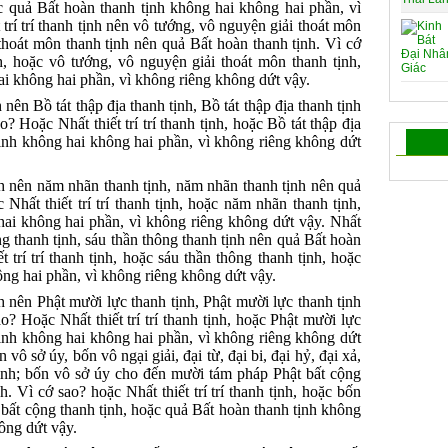
c quả Bất hoàn thanh tịnh không hai không hai phần, vì
trí trí thanh tịnh nên vô tướng, vô nguyện giải thoát môn
thoát môn thanh tịnh nên quả Bất hoàn thanh tịnh. Vì cớ
nh, hoặc vô tướng, vô nguyện giải thoát môn thanh tịnh,
ai không hai phần, vì không riêng không dứt vậy.
h nên Bồ tát thập địa thanh tịnh, Bồ tát thập địa thanh tịnh
? Hoặc Nhất thiết trí trí thanh tịnh, hoặc Bồ tát thập địa
tịnh không hai không hai phần, vì không riêng không dứt
tịnh nên năm nhãn thanh tịnh, năm nhãn thanh tịnh nên quả
Nhất thiết trí trí thanh tịnh, hoặc năm nhãn thanh tịnh,
hai không hai phần, vì không riêng không dứt vậy. Nhất
hông thanh tịnh, sáu thần thông thanh tịnh nên quả Bất hoàn
 trí trí thanh tịnh, hoặc sáu thần thông thanh tịnh, hoặc
ông hai phần, vì không riêng không dứt vậy.
ịnh nên Phật mười lực thanh tịnh, Phật mười lực thanh tịnh
o? Hoặc Nhất thiết trí trí thanh tịnh, hoặc Phật mười lực
tịnh không hai không hai phần, vì không riêng không dứt
n vô sở úy, bốn vô ngại giải, đại từ, đại bi, đại hỷ, đại xả,
ịnh; bốn vô sở úy cho đến mười tám pháp Phật bất cộng
. Vì cớ sao? hoặc Nhất thiết trí trí thanh tịnh, hoặc bốn
bất cộng thanh tịnh, hoặc quả Bất hoàn thanh tịnh không
ông dứt vậy.