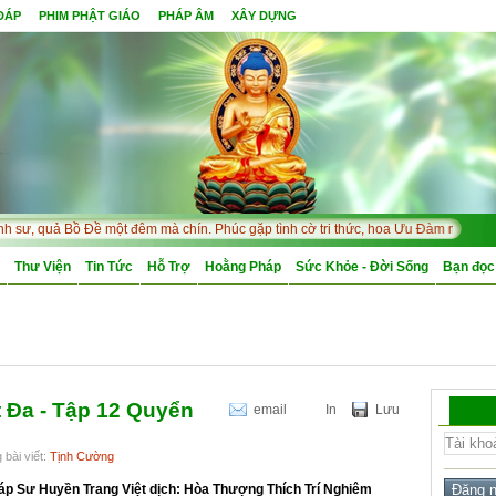
 ĐÁP
PHIM PHẬT GIÁO
PHÁP ÂM
XÂY DỰNG
, quả Bồ Đề một đêm mà chín. Phúc gặp tình cờ tri thức, hoa Ưu Đàm mấy kiếp 
Thư Viện
Tin Tức
Hỗ Trợ
Hoằng Pháp
Sức Khỏe - Đời Sống
Bạn đọc
t Đa - Tập 12 Quyển
email
In
Lưu
 bài viết:
Tịnh Cường
áp Sư Huyền Trang Việt dịch: Hòa Thượng Thích Trí Nghiêm