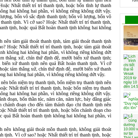
Tổn
oặc Nhất thiết trí trí thanh tịnh, hoặc bốn tĩnh lự thanh
hông hai không hai phần, vì không riêng không dứt vậy.
vô lượng, bốn vô sắc định thanh tịnh; bốn vô lượng, bốn vô
hanh tịnh. Vì cớ sao? Hoặc Nhất thiết trí trí thanh tịnh,
hanh tịnh, hoặc quả Bất hoàn thanh tịnh không hai không
nh nên tám giải thoát thanh tịnh, tám giải thoát thanh tịnh
? Hoặc Nhất thiết trí trí thanh tịnh, hoặc tám giải thoát
tịnh không hai không hai phần, vì không riêng không dứt
 tám thắng xứ, chín thứ định đệ, mười biến xứ thanh tịnh;
 biến xứ thanh tịnh nên quả Bất hoàn thanh tịnh. Vì cớ
h, hoặc tám thắng xứ, chín thứ định đệ, mười biến xứ thanh
ông hai không hai phần, vì không riêng không dứt vậy.
nh nên bốn niệm trụ thanh tịnh, bốn niệm trụ thanh tịnh nên
ặc Nhất thiết trí trí thanh tịnh, hoặc bốn niệm trụ thanh
hông hai không hai phần, vì không riêng không dứt vậy.
chánh đoạn, bốn thần túc, năm căn, năm lực, bảy đẳng giác
ốn chánh đoạn cho đến tám thánh đạo chi thanh tịnh nên
ặc Nhất thiết trí trí thanh tịnh, hoặc bốn chánh đoạn cho
ặc quả Bất hoàn thanh tịnh không hai không hai phần, vì
ịnh nên không giải thoát môn thanh tịnh, không giải thoát
tịnh. Vì cớ sao? hoặc Nhất thiết trí trí thanh tịnh, hoặc