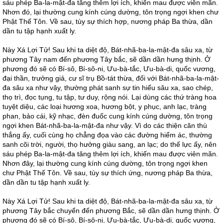
sáu phép Ba-la-mật-đa tăng thêm lợi ích, khiến mau được viên mãn.
Nhơn đó, lại thường cung kính cúng dường, tôn trọng ngợi khen chư
Phật Thế Tôn. Về sau, tùy sự thích hợp, nương pháp Ba thừa, dần
dần tu tập hạnh xuất ly.
Này Xá Lợi Tử! Sau khi ta diệt độ, Bát-nhã-ba-la-mật-đa sâu xa, từ
phương Tây nam đến phương Tây bắc, sẽ dần dần hưng thịnh. Ở
phương đó sẽ có Bí-sô, Bí-sô-ni, Ưu-bà-tắc, Ưu-bà-di, quốc vương,
đại thần, trưởng giả, cư sĩ trụ Bồ-tát thừa, đối với Bát-nhã-ba-la-mật-
đa sâu xa như vậy, thường phát sanh sự tin hiểu sâu xa, sao chép,
thọ trì, đọc tụng, tu tập, tư duy, rộng nói. Lại dùng các thứ tràng hoa
tuyệt diệu, các loại hương xoa, hương bột, y phục, anh lạc, tràng
phan, bảo cái, kỹ nhạc, đèn đuốc cung kính cúng dường, tôn trọng
ngợi khen Bát-nhã-ba-la-mật-đa như vậy. Vì do các thiện căn thù
thắng ấy, cuối cùng họ chẳng đọa vào các đường hiểm ác, thường
sanh cõi trời, người, thọ hưởng giàu sang, an lạc; do thế lực ấy, nên
sáu phép Ba-la-mật-đa tăng thêm lợi ích, khiến mau được viên mãn.
Nhơn đây, lại thường cung kính cúng dường, tôn trọng ngợi khen
chư Phật Thế Tôn. Về sau, tùy sự thích ứng, nương pháp Ba thừa,
dần dần tu tập hạnh xuất ly.
Này Xá Lợi Tử! Sau khi ta diệt độ, Bát-nhã-ba-la-mật-đa sâu xa, từ
phương Tây bắc chuyển đến phương Bắc, sẽ dần dần hưng thịnh. Ở
phương đó sẽ có Bí-sô, Bí-sô-ni, Ưu-bà-tắc, Ưu-bà-di, quốc vương,