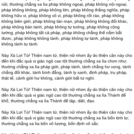
nội; thường chẳng xa lìa pháp không ngoại, pháp không nội ngoại,
pháp không không, pháp không lớn, pháp không thắng nghĩa, pháp
không hữu vi, pháp không vô vi, pháp không rốt ráo, pháp không
không biên giới, pháp không tản mạn, pháp không không đổi khác,
pháp không bản tánh, pháp không tự tướng, pháp không cộng
tướng, pháp không tất cả pháp, pháp không chẳng thể nắm bắt
được, pháp không không tánh, pháp không tự tánh, pháp không
không tánh tự tánh.
Này Xá Lợi Tử! Thiện nam tử, thiện nữ nhơn ấy do thiện căn này cho
đến khi đắc quả vị giác ngộ cao tột thường chẳng xa lìa chơn như;
thường chẳng xa lìa pháp giới, pháp tánh, tánh chẳng hư vọng, tánh
chẳng đổi khác, tánh bình đẳng, tánh ly sanh, định pháp, trụ pháp,
thật tế, cảnh giới hư không, cảnh giới bất tư nghì.
Này Xá Lợi Tử! Thiện nam tử, thiện nữ nhơn ấy do thiện căn này cho
đến khi đắc quả vị giác ngộ cao tột thường chẳng xa lìa Thánh đế
khổ, thường chẳng xa lìa Thánh đế tập, diệt, đạo.
Này Xá Lợi Tử! Thiện nam tử, thiện nữ nhơn ấy do thiện căn này cho
đến khi đắc quả vị giác ngộ cao tột thường chẳng xa lìa bốn tịnh lự;
thường chẳng xa lìa bốn vô lượng, bốn định vô sắc.