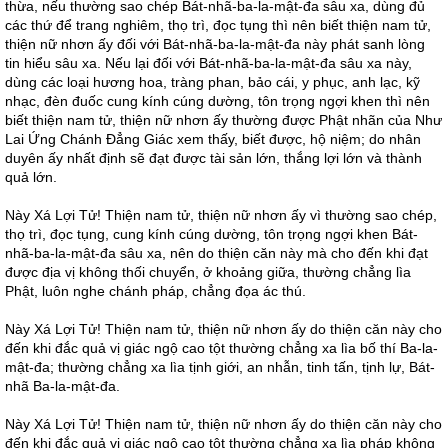
thừa, nếu thường sao chép Bát-nhã-ba-la-mật-đa sâu xa, dùng đủ
các thứ để trang nghiêm, thọ trì, đọc tụng thì nên biết thiện nam tử,
thiện nữ nhơn ấy đối với Bát-nhã-ba-la-mật-đa này phát sanh lòng
tin hiểu sâu xa. Nếu lại đối với Bát-nhã-ba-la-mật-đa sâu xa này,
dùng các loại hương hoa, tràng phan, bảo cái, y phục, anh lạc, kỹ
nhạc, đèn đuốc cung kính cúng dường, tôn trọng ngợi khen thì nên
biết thiện nam tử, thiện nữ nhơn ấy thường được Phật nhãn của Như
Lai Ứng Chánh Đẳng Giác xem thấy, biết được, hộ niệm; do nhân
duyên ấy nhất định sẽ đạt được tài sản lớn, thắng lợi lớn và thành
quả lớn.
Này Xá Lợi Tử! Thiện nam tử, thiện nữ nhơn ấy vì thường sao chép,
thọ trì, đọc tụng, cung kính cúng dường, tôn trọng ngợi khen Bát-
nhã-ba-la-mật-đa sâu xa, nên do thiện căn này mà cho đến khi đạt
được địa vị không thối chuyển, ở khoảng giữa, thường chẳng lìa
Phật, luôn nghe chánh pháp, chẳng đọa ác thú.
Này Xá Lợi Tử! Thiện nam tử, thiện nữ nhơn ấy do thiện căn này cho
đến khi đắc quả vị giác ngộ cao tột thường chẳng xa lìa bố thí Ba-la-
mật-đa; thường chẳng xa lìa tịnh giới, an nhẫn, tinh tấn, tịnh lự, Bát-
nhã Ba-la-mật-đa.
Này Xá Lợi Tử! Thiện nam tử, thiện nữ nhơn ấy do thiện căn này cho
đến khi đắc quả vị giác ngộ cao tột thường chẳng xa lìa pháp không