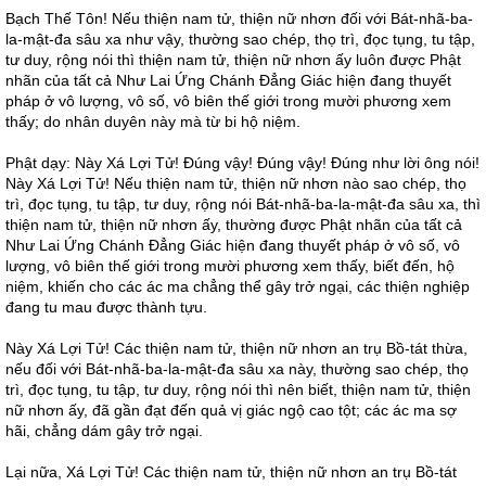
Bạch Thế Tôn! Nếu thiện nam tử, thiện nữ nhơn đối với Bát-nhã-ba-
la-mật-đa sâu xa như vậy, thường sao chép, thọ trì, đọc tụng, tu tập,
tư duy, rộng nói thì thiện nam tử, thiện nữ nhơn ấy luôn được Phật
nhãn của tất cả Như Lai Ứng Chánh Đẳng Giác hiện đang thuyết
pháp ở vô lượng, vô số, vô biên thế giới trong mười phương xem
thấy; do nhân duyên này mà từ bi hộ niệm.
Phật dạy: Này Xá Lợi Tử! Đúng vậy! Đúng vậy! Đúng như lời ông nói!
Này Xá Lợi Tử! Nếu thiện nam tử, thiện nữ nhơn nào sao chép, thọ
trì, đọc tụng, tu tập, tư duy, rộng nói Bát-nhã-ba-la-mật-đa sâu xa, thì
thiện nam tử, thiện nữ nhơn ấy, thường được Phật nhãn của tất cả
Như Lai Ứng Chánh Đẳng Giác hiện đang thuyết pháp ở vô số, vô
lượng, vô biên thế giới trong mười phương xem thấy, biết đến, hộ
niệm, khiến cho các ác ma chẳng thể gây trở ngại, các thiện nghiệp
đang tu mau được thành tựu.
Này Xá Lợi Tử! Các thiện nam tử, thiện nữ nhơn an trụ Bồ-tát thừa,
nếu đối với Bát-nhã-ba-la-mật-đa sâu xa này, thường sao chép, thọ
trì, đọc tụng, tu tập, tư duy, rộng nói thì nên biết, thiện nam tử, thiện
nữ nhơn ấy, đã gần đạt đến quả vị giác ngộ cao tột; các ác ma sợ
hãi, chẳng dám gây trở ngại.
Lại nữa, Xá Lợi Tử! Các thiện nam tử, thiện nữ nhơn an trụ Bồ-tát