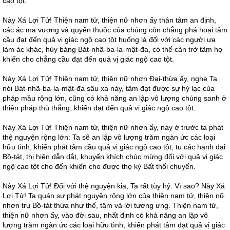
cao tột.
Này Xá Lợi Tử! Thiện nam tử, thiện nữ nhơn ấy thân tâm an định,
các ác ma vương và quyến thuộc của chúng còn chẳng phá hoại tâm
cầu đạt đến quả vị giác ngộ cao tột huống là đối với các người ưa
làm ác khác, hủy báng Bát-nhã-ba-la-mật-đa, có thể cản trở tâm họ
khiến cho chẳng cầu đạt đến quả vị giác ngộ cao tột.
Này Xá Lợi Tử! Thiện nam tử, thiện nữ nhơn Đại-thừa ấy, nghe Ta
nói Bát-nhã-ba-la-mật-đa sâu xa này, tâm đạt được sự hỷ lạc của
pháp mầu rộng lớn, cũng có khả năng an lập vô lượng chúng sanh ở
thiện pháp thù thắng, khiến đạt đến quả vị giác ngộ cao tột.
Này Xá Lợi Tử! Thiện nam tử, thiện nữ nhơn ấy, nay ở trước ta phát
thệ nguyện rộng lớn: Ta sẽ an lập vô lượng trăm ngàn ức các loại
hữu tình, khiến phát tâm cầu quả vị giác ngộ cao tột, tu các hạnh đại
Bồ-tát, thị hiện dẫn dắt, khuyến khích chúc mừng đối với quả vị giác
ngộ cao tột cho đến khiến cho được thọ ký Bất thối chuyển.
Này Xá Lợi Tử! Đối với thệ nguyện kia, Ta rất tùy hỷ. Vì sao? Này Xá
Lợi Tử! Ta quán sự phát nguyện rộng lớn của thiện nam tử, thiện nữ
nhơn trụ Bồ-tát thừa như thế, tâm và lời tương ưng. Thiện nam tử,
thiện nữ nhơn ấy, vào đời sau, nhất định có khả năng an lập vô
lượng trăm ngàn ức các loại hữu tình, khiến phát tâm đạt quả vị giác