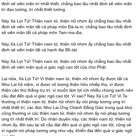
định sẽ viên mãn trí nhất thiết; chẳng bao lâu nhất định sẽ viên mãn
trí đạo tướng, trí nhất thiết tướng.
Này Xá Lợi Tử! Thiện nam tử, thiện nữ nhơn ấy chẳng bao lâu nhất
định sẽ viên mãn tất cả pháp môn Đà-la-ni, chẳng bao lâu nhất định
sẽ viên mãn tất cả pháp môn Tam-ma-địa.
Này Xá Lợi Tử! Thiện nam tử, thiện nữ nhơn ấy chẳng bao lâu nhất
định sẽ viên mãn tất cả hạnh đại Bồ-tát.
Này Xá Lợi Tử! Thiện nam tử, thiện nữ nhơn ấy chẳng bao lâu nhất
định sẽ viên mãn quả vị giác ngộ cao tột của chư Phật.
Lại nữa, Xá Lợi Tử! Vì thiện nam tử, thiện nữ nhơn ấy được tất cả
Như Lai hộ niệm, vì được vô lượng thiện hữu nhiếp thọ, vì được
thiện căn thù thắng trụ trì, vì muốn làm lợi ích nhiều chúng sanh nên
cầu đạt đến quả vị giác ngộ cao tột. Vì sao? Này Xá Lợi Tử! Vì Ta
thường vì thiện nam tử, thiện nữ nhơn ấy nói pháp tương ưng trí
nhất thiết trí; các đức Như Lai Ứng Chánh Đẳng Giác trong quá khứ
cũng thường vì các thiện nam tử, thiện nữ nhơn ấy nói pháp tương
ưng trí nhất thiết trí. Do nhân duyên này, các thiện nam tử, thiện nữ
nhơn ấy, đời sau lại sẽ cầu đạt đến quả vị giác ngộ cao tột, cũng sẽ
vì người nói pháp tương ưng như vậy, khiến đạt đến quả vị giác ngộ