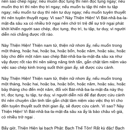
nên sao chép ngay; nếu muốn đọc tụng thì nên đọc tụng ngay; nếu
muốn thọ trì thì nên thọ trì ngay; nếu muốn tu tập thì nên tu tập
ngay; nếu muốn tư duy thì nên tư duy ngay; nếu muốn tuyên thuyết
thì nên tuyên thuyết ngay. Vì sao? Này Thiện Hiện! Vì Bát-nhã-ba-la-
mật-đa sâu xa có nhiều trở ngại nên chớ trì trệ để sự trở ngại phát
khởi khiến người sao chép, đọc tụng, thọ trì, tu tập, tư duy, vì người
diễn nói chẳng được rốt ráo.
Này Thiện Hiện! Thiện nam tử, thiện nữ nhơn ấy, nếu muốn trong
một tháng, hoặc hai, hoặc ba, hoặc bốn, hoặc năm, hoặc sáu, hoặc
bảy cho đến một năm sao chép Bát-nhã-ba-la-mật-đa sâu xa như
vậy được rốt ráo thì nên siêng năng tinh tấn, gắn chặt tâm niệm vào
việc sao chép kinh trong suốt thời gian ấy, sẽ được cứu cánh.
Này Thiện Hiện! Thiện nam tử, thiện nữ nhơn ấy, nếu muốn trong
một tháng, hoặc hai, hoặc ba, hoặc bốn, hoặc năm, hoặc sáu, hoặc
bảy tháng cho đến một năm, đối với Bát-nhã-ba-la-mật-đa này thọ
trì, đọc tụng, tu tập, tư duy, vì người diễn nói để đạt được cứu cánh
thì nên chuyên cần tinh tấn gắn chặt tâm niệm vào việc thọ trì cho
đến tuyên thuyết suốt thời gian ấy, sẽ được cứu cánh. Vì sao? Này
Thiện Hiện! Vì Bát-nhã-ba-la-mật-đa sâu xa ấy là bảo châu vô giá,
có nhiều trở ngại .
Bấy giờ, Thiện Hiện lại bạch Phật: Bạch Thế Tôn! Rất kỳ đặc! Bạch