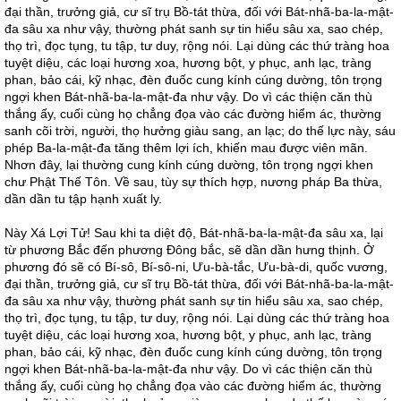
đại thần, trưởng giả, cư sĩ trụ Bồ-tát thừa, đối với Bát-nhã-ba-la-mật-
đa sâu xa như vậy, thường phát sanh sự tin hiểu sâu xa, sao chép,
thọ trì, đọc tụng, tu tập, tư duy, rộng nói. Lại dùng các thứ tràng hoa
tuyệt diệu, các loại hương xoa, hương bột, y phục, anh lạc, tràng
phan, bảo cái, kỹ nhạc, đèn đuốc cung kính cúng dường, tôn trọng
ngợi khen Bát-nhã-ba-la-mật-đa như vậy. Do vì các thiện căn thù
thắng ấy, cuối cùng họ chẳng đọa vào các đường hiểm ác, thường
sanh cõi trời, người, thọ hưởng giàu sang, an lạc; do thế lực này, sáu
phép Ba-la-mật-đa tăng thêm lợi ích, khiến mau được viên mãn.
Nhơn đây, lại thường cung kính cúng dường, tôn trọng ngợi khen
chư Phật Thế Tôn. Về sau, tùy sự thích hợp, nương pháp Ba thừa,
dần dần tu tập hạnh xuất ly.
Này Xá Lợi Tử! Sau khi ta diệt độ, Bát-nhã-ba-la-mật-đa sâu xa, lại
từ phương Bắc đến phương Đông bắc, sẽ dần dần hưng thịnh. Ở
phương đó sẽ có Bí-sô, Bí-sô-ni, Ưu-bà-tắc, Ưu-bà-di, quốc vương,
đại thần, trưởng giả, cư sĩ trụ Bồ-tát thừa, đối với Bát-nhã-ba-la-mật-
đa sâu xa như vậy, thường phát sanh sự tin hiểu sâu xa, sao chép,
thọ trì, đọc tụng, tu tập, tư duy, rộng nói. Lại dùng các thứ tràng hoa
tuyệt diệu, các loại hương xoa, hương bột, y phục, anh lạc, tràng
phan, bảo cái, kỹ nhạc, đèn đuốc cung kính cúng dường, tôn trọng
ngợi khen Bát-nhã-ba-la-mật-đa như vậy. Do vì các thiện căn thù
thắng ấy, cuối cùng họ chẳng đọa vào các đường hiểm ác, thường