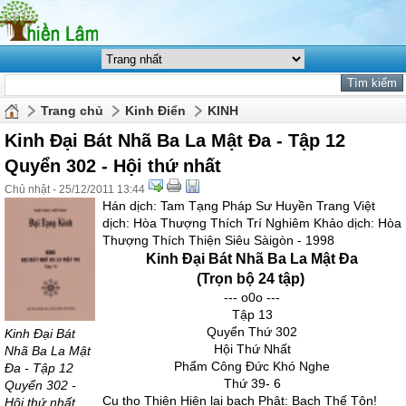
Trang chủ
Kinh Điển
KINH
Kinh Đại Bát Nhã Ba La Mật Đa - Tập 12
Quyển 302 - Hội thứ nhất
Chủ nhật - 25/12/2011 13:44
Hán dịch: Tam Tạng Pháp Sư Huyền Trang Việt
dịch: Hòa Thượng Thích Trí Nghiêm Khảo dịch: Hòa
Thượng Thích Thiện Siêu Sàigòn - 1998
Kinh Đại Bát Nhã Ba La Mật Đa
(Trọn bộ 24 tập)
--- o0o ---
Tập 13
Quyển Thứ 302
Kinh Đại Bát
Hội Thứ Nhất
Nhã Ba La Mật
Phẩm Công Đức Khó Nghe
Đa - Tập 12
Thứ 39- 6
Quyển 302 -
Cụ thọ Thiện Hiện lại bạch Phật: Bạch Thế Tôn!
Hội thứ nhất