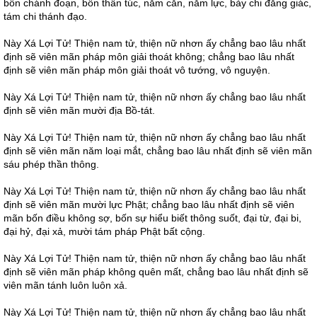
bốn chánh đoạn, bốn thần túc, năm căn, năm lực, bảy chi đẳng giác,
tám chi thánh đạo.
Này Xá Lợi Tử! Thiện nam tử, thiện nữ nhơn ấy chẳng bao lâu nhất
định sẽ viên mãn pháp môn giải thoát không; chẳng bao lâu nhất
định sẽ viên mãn pháp môn giải thoát vô tướng, vô nguyện.
Này Xá Lợi Tử! Thiện nam tử, thiện nữ nhơn ấy chẳng bao lâu nhất
định sẽ viên mãn mười địa Bồ-tát.
Này Xá Lợi Tử! Thiện nam tử, thiện nữ nhơn ấy chẳng bao lâu nhất
định sẽ viên mãn năm loại mắt, chẳng bao lâu nhất định sẽ viên mãn
sáu phép thần thông.
Này Xá Lợi Tử! Thiện nam tử, thiện nữ nhơn ấy chẳng bao lâu nhất
định sẽ viên mãn mười lực Phật; chẳng bao lâu nhất định sẽ viên
mãn bốn điều không sợ, bốn sự hiểu biết thông suốt, đại từ, đại bi,
đại hỷ, đại xả, mười tám pháp Phật bất cộng.
Này Xá Lợi Tử! Thiện nam tử, thiện nữ nhơn ấy chẳng bao lâu nhất
định sẽ viên mãn pháp không quên mất, chẳng bao lâu nhất định sẽ
viên mãn tánh luôn luôn xả.
Này Xá Lợi Tử! Thiện nam tử, thiện nữ nhơn ấy chẳng bao lâu nhất