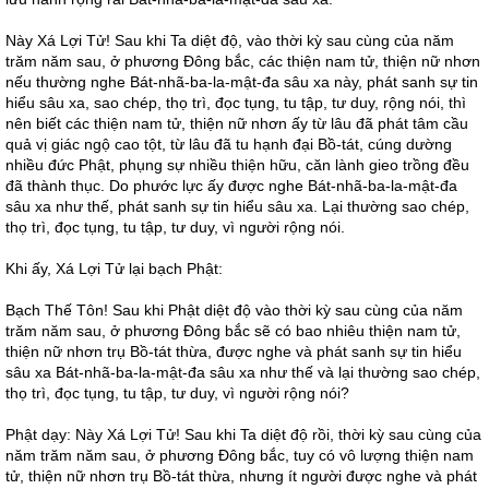
Này Xá Lợi Tử! Sau khi Ta diệt độ, vào thời kỳ sau cùng của năm
trăm năm sau, ở phương Đông bắc, các thiện nam tử, thiện nữ nhơn
nếu thường nghe Bát-nhã-ba-la-mật-đa sâu xa này, phát sanh sự tin
hiểu sâu xa, sao chép, thọ trì, đọc tụng, tu tập, tư duy, rộng nói, thì
nên biết các thiện nam tử, thiện nữ nhơn ấy từ lâu đã phát tâm cầu
quả vị giác ngộ cao tột, từ lâu đã tu hạnh đại Bồ-tát, cúng dường
nhiều đức Phật, phụng sự nhiều thiện hữu, căn lành gieo trồng đều
đã thành thục. Do phước lực ấy được nghe Bát-nhã-ba-la-mật-đa
sâu xa như thế, phát sanh sự tin hiểu sâu xa. Lại thường sao chép,
thọ trì, đọc tụng, tu tập, tư duy, vì người rộng nói.
Khi ấy, Xá Lợi Tử lại bạch Phật:
Bạch Thế Tôn! Sau khi Phật diệt độ vào thời kỳ sau cùng của năm
trăm năm sau, ở phương Đông bắc sẽ có bao nhiêu thiện nam tử,
thiện nữ nhơn trụ Bồ-tát thừa, được nghe và phát sanh sự tin hiểu
sâu xa Bát-nhã-ba-la-mật-đa sâu xa như thế và lại thường sao chép,
thọ trì, đọc tụng, tu tập, tư duy, vì người rộng nói?
Phật dạy: Này Xá Lợi Tử! Sau khi Ta diệt độ rồi, thời kỳ sau cùng của
năm trăm năm sau, ở phương Đông bắc, tuy có vô lượng thiện nam
tử, thiện nữ nhơn trụ Bồ-tát thừa, nhưng ít người được nghe và phát