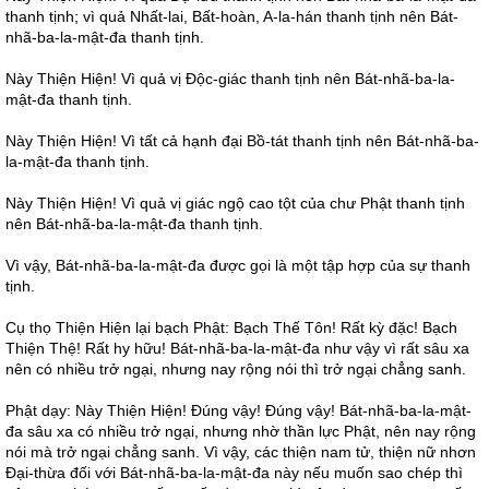
thanh tịnh; vì quả Nhất-lai, Bất-hoàn, A-la-hán thanh tịnh nên Bát-
nhã-ba-la-mật-đa thanh tịnh.
Này Thiện Hiện! Vì quả vị Độc-giác thanh tịnh nên Bát-nhã-ba-la-
mật-đa thanh tịnh.
Này Thiện Hiện! Vì tất cả hạnh đại Bồ-tát thanh tịnh nên Bát-nhã-ba-
la-mật-đa thanh tịnh.
Này Thiện Hiện! Vì quả vị giác ngộ cao tột của chư Phật thanh tịnh
nên Bát-nhã-ba-la-mật-đa thanh tịnh.
Vì vậy, Bát-nhã-ba-la-mật-đa được gọi là một tập hợp của sự thanh
tịnh.
Cụ thọ Thiện Hiện lại bạch Phật: Bạch Thế Tôn! Rất kỳ đặc! Bạch
Thiện Thệ! Rất hy hữu! Bát-nhã-ba-la-mật-đa như vậy vì rất sâu xa
nên có nhiều trở ngại, nhưng nay rộng nói thì trở ngại chẳng sanh.
Phật dạy: Này Thiện Hiện! Đúng vậy! Đúng vậy! Bát-nhã-ba-la-mật-
đa sâu xa có nhiều trở ngại, nhưng nhờ thần lực Phật, nên nay rộng
nói mà trở ngại chẳng sanh. Vì vậy, các thiện nam tử, thiện nữ nhơn
Đại-thừa đối với Bát-nhã-ba-la-mật-đa này nếu muốn sao chép thì