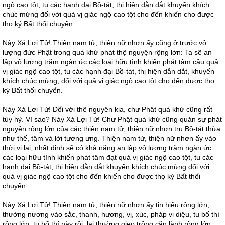
ngộ cao tột, tu các hạnh đại Bồ-tát, thị hiện dẫn dắt khuyến khích
chúc mừng đối với quả vị giác ngộ cao tột cho đến khiến cho được
thọ ký Bất thối chuyển.
Này Xá Lợi Tử! Thiện nam tử, thiện nữ nhơn ấy cũng ở trước vô
lượng đức Phật trong quá khứ phát thệ nguyện rộng lớn: Ta sẽ an
lập vô lượng trăm ngàn ức các loại hữu tình khiến phát tâm cầu quả
vị giác ngộ cao tột, tu các hạnh đại Bồ-tát, thị hiện dẫn dắt, khuyến
khích chúc mừng, đối với quả vị giác ngộ cao tột cho đến được thọ
ký Bất thối chuyển.
Này Xá Lợi Tử! Đối với thệ nguyện kia, chư Phật quá khứ cũng rất
tùy hỷ. Vì sao? Này Xá Lợi Tử! Chư Phật quá khứ cũng quán sự phát
nguyện rộng lớn của các thiện nam tử, thiện nữ nhơn trụ Bồ-tát thừa
như thế, tâm và lời tương ưng. Thiện nam tử, thiện nữ nhơn ấy vào
thời vị lai, nhất định sẽ có khả năng an lập vô lượng trăm ngàn ức
các loại hữu tình khiến phát tâm đạt quả vị giác ngộ cao tột, tu các
hạnh đại Bồ-tát, thị hiện dẫn dắt khuyến khích chúc mừng đối với
quả vị giác ngộ cao tột cho đến khiến cho được thọ ký Bất thối
chuyển.
Này Xá Lợi Tử! Thiện nam tử, thiện nữ nhơn ấy tin hiểu rộng lớn,
thường nương vào sắc, thanh, hương, vị, xúc, pháp vi diệu, tu bố thí
rộng lớn; tu bố thí này rồi, lại thường gieo trồng căn lành rộng lớn.