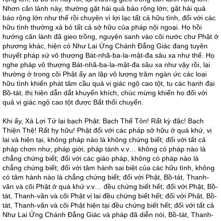
Nhơn căn lành này, thường gặt hái quả báo rộng lớn; gặt hái quả
báo rộng lớn như thế rồi chuyên vì lợi lạc tất cả hữu tình, đối với các
hữu tình thường xả bỏ tất cả sở hữu của pháp nội ngoại. Họ hồi
hướng căn lành đã gieo trồng, nguyện sanh vào cõi nước chư Phật ở
phương khác, hiện có Như Lai Ứng Chánh Đẳng Giác đang tuyên
thuyết pháp xứ vô thượng Bát-nhã-ba-la-mật-đa sâu xa như thế. Họ
nghe pháp vô thượng Bát-nhã-ba-la-mật-đa sâu xa như vậy rồi, lại
thường ở trong cõi Phật ấy an lập vô lượng trăm ngàn ức các loại
hữu tình khiến phát tâm cầu quả vị giác ngộ cao tột, tu các hạnh đại
Bồ-tát, thị hiện dẫn dắt khuyến khích, chúc mừng khiến họ đối với
quả vị giác ngộ cao tột được Bất thối chuyển.
Khi ấy, Xá Lợi Tử lại bạch Phật: Bạch Thế Tôn! Rất kỳ đặc! Bạch
Thiện Thệ! Rất hy hữu! Phật đối với các pháp sở hữu ở quá khứ, vị
lai và hiện tại, không pháp nào là không chứng biết; đối với tất cả
pháp chơn như, pháp giới, pháp tánh v.v… không có pháp nào là
chẳng chứng biết; đối với các giáo pháp, không có pháp nào là
chẳng chứng biết; đối với tâm hành sai biệt của các hữu tình, không
có tâm hành nào là chẳng chứng biết; đối với Phật, Bồ-tát, Thanh-
văn và cõi Phật ở quá khứ v.v… đều chứng biết hết; đối với Phật, Bồ-
tát, Thanh-văn và cõi Phật vị lai đều chứng biết hết; đối với Phật, Bồ-
tát, Thanh-văn và cõi Phật hiện tại đều chứng biết hết; đối với tất cả
Như Lai Ứng Chánh Đẳng Giác và pháp đã diễn nói, Bồ-tát, Thanh-