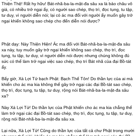
Thiện Thệ! Rất hy hữu! Bát-nhã-ba-la-mật-đa sâu xa là bảo châu vô
giá, có nhiều trở ngại ấy, có người sao chép, thọ trì, đọc tụng, tu tập,
tư duy, vì người diễn nói; lại có ác ma đối với người ấy muốn gây trở
ngại khiến không sao chép cho đến diễn nói được?
Phật dạy: Này Thiện Hiện! Ác ma đối với Bát-nhã-ba-la-mật-đa sâu
xa này, tuy muốn gây trở ngại khiến không sao chép, thọ trì, đọc
tụng, tu tập, tư duy, vì người diễn nói được nhưng chúng không đủ
sức có thể làm trở ngại việc sao chép, thọ trì Bát nhã của đại Bồ-tát
ấy.
Bấy giờ, Xá Lợi Tử bạch Phật: Bạch Thế Tôn! Do thần lực của ai mà
khiến cho ác ma kia không thể gây trở ngại các đại Bồ-tát sao chép,
thọ trì, đọc tụng, tu tập, tư duy, rộng nói Bát-nhã-ba-la-mật-đa sâu
xa?
Này Xá Lợi Tử! Do thần lực của Phật khiến cho ác ma kia chẳng thể
làm trở ngại các đại Bồ-tát sao chép, thọ trì, đọc tụng, tu tập, tư duy,
rộng nói Bát-nhã-ba-la-mật-đa sâu xa.
Lại nữa, Xá Lợi Tử! Cũng do thần lực của tất cả chư Phật trong mười