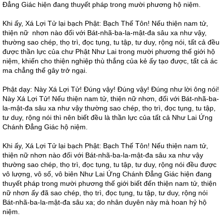
Đẳng Giác hiện đang thuyết pháp trong mười phương hộ niệm.
Khi ấy, Xá Lợi Tử lại bạch Phật: Bạch Thế Tôn! Nếu thiện nam tử,
thiện nữ nhơn nào đối với Bát-nhã-ba-la-mật-đa sâu xa như vậy,
thường sao chép, thọ trì, đọc tụng, tu tập, tư duy, rộng nói, tất cả đều
được thần lực của chư Phật Như Lai trong mười phương thế giới hộ
niệm, khiến cho thiện nghiệp thù thắng của kẻ ấy tạo được, tất cả ác
ma chẳng thể gây trở ngại.
Phật dạy: Này Xá Lợi Tử! Đúng vậy! Đúng vậy! Đúng như lời ông nói!
Này Xá Lợi Tử! Nếu thiện nam tử, thiện nữ nhơn, đối với Bát-nhã-ba-
la-mật-đa sâu xa như vậy thường sao chép, thọ trì, đọc tụng, tu tập,
tư duy, rộng nói thì nên biết đều là thần lực của tất cả Như Lai Ứng
Chánh Đẳng Giác hộ niệm.
Khi ấy, Xá Lợi Tử lại bạch Phật: Bạch Thế Tôn! Nếu thiện nam tử,
thiện nữ nhơn nào đối với Bát-nhã-ba-la-mật-đa sâu xa như vậy
thường sao chép, thọ trì, đọc tụng, tu tập, tư duy, rộng nói đều được
vô lượng, vô số, vô biên Như Lai Ứng Chánh Đẳng Giác hiện đang
thuyết pháp trong mười phương thế giới biết đến thiện nam tử, thiện
nữ nhơn ấy đã sao chép, thọ trì, đọc tụng, tu tập, tư duy, rộng nói
Bát-nhã-ba-la-mật-đa sâu xa; do nhân duyên này mà hoan hỷ hộ
niệm.