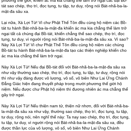
phương thế giới, khiến ác ma kia chẳng thể làm trở ngại các đại Bồ-
tát sao chép, thọ trì, đọc tụng, tu tập, tư duy, rộng nói Bát-nhã-ba-la-
mật-đa sâu xa.
Lại nữa, Xá Lợi Tử! Vì chư Phật Thế Tôn đều cùng hộ niệm các Bồ-
tát tu hành Bát-nhã-ba-la-mật-đa khiến ác ma kia chẳng thể làm trở
ngại tất cả chúng đại Bồ-tát, khiến chẳng thể sao chép, thọ trì, đọc
tụng, tư duy, vì người rộng nói Bát-nhã-ba-la-mật-đa sâu xa. Vì sao?
Này Xá Lợi Tử! Vì chư Phật Thế Tôn đều cùng hộ niệm các chúng
Bồ-tát tu hành Bát-nhã-ba-la-mật-đa tạo các thiện nghiệp khiến cho
ác ma kia chẳng thể làm trở ngại.
Này Xá Lợi Tử! Nếu đại Bồ-tát đối với Bát-nhã-ba-la-mật-đa sâu xa
như vậy thường sao chép, thọ trì, đọc tụng, tu tập, tư duy, rộng nói
thì như vậy đáng được vô lượng, vô số, vô biên Như Lai Ứng Chánh
Đẳng Giác hiện đang thuyết pháp trong mười phương thế giới hộ
niệm. Nếu được chư Phật hộ niệm thì đương nhiên ác ma chẳng thể
gây trở ngại.
Này Xá Lợi Tử! Nếu thiện nam tử, thiện nữ nhơn, đối với Bát-nhã-ba-
la-mật-đa sâu xa như vậy, thường sao chép, thọ trì, đọc tụng, tu tập,
tư duy, rộng nói, nên nghĩ thế này: Ta nay sao chép, thọ trì, đọc tụng,
tu tập, tư duy, vì người rộng nói Bát-nhã-ba-la-mật-đa sâu xa, đều
được thần lực của vô lượng, vô số, vô biên Như Lai Ứng Chánh