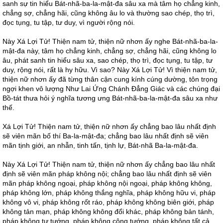
sanh sự tin hiểu Bát-nhã-ba-la-mật-đa sâu xa mà tâm họ chẳng kinh,
chẳng sợ, chẳng hãi, cũng không âu lo và thường sao chép, thọ trì,
đọc tụng, tu tập, tư duy, vì người rộng nói.
Này Xá Lợi Tử! Thiện nam tử, thiện nữ nhơn ấy nghe Bát-nhã-ba-la-
mật-đa này, tâm họ chẳng kinh, chẳng sợ, chẳng hãi, cũng không lo
âu, phát sanh tin hiểu sâu xa, sao chép, thọ trì, đọc tụng, tu tập, tư
duy, rộng nói, rất là hy hữu. Vì sao? Này Xá Lợi Tử! Vì thiện nam tử,
thiện nữ nhơn ấy đã từng thân cận cung kính cúng dường, tôn trọng
ngợi khen vô lượng Như Lai Ứng Chánh Đẳng Giác và các chúng đại
Bồ-tát thưa hỏi ý nghĩa tương ưng Bát-nhã-ba-la-mật-đa sâu xa như
thế.
Xá Lợi Tử! Thiện nam tử, thiện nữ nhơn ấy chẳng bao lâu nhất định
sẽ viên mãn bố thí Ba-la-mật-đa; chẳng bao lâu nhất định sẽ viên
mãn tịnh giới, an nhẫn, tinh tấn, tịnh lự, Bát-nhã Ba-la-mật-đa.
Này Xá Lợi Tử! Thiện nam tử, thiện nữ nhơn ấy chẳng bao lâu nhất
định sẽ viên mãn pháp không nội; chẳng bao lâu nhất định sẽ viên
mãn pháp không ngoại, pháp không nội ngoại, pháp không không,
pháp không lớn, pháp không thắng nghĩa, pháp không hữu vi, pháp
không vô vi, pháp không rốt ráo, pháp không không biên giới, pháp
không tản mạn, pháp không không đổi khác, pháp không bản tánh,
pháp không tự tướng, pháp không cộng tướng, pháp không tất cả