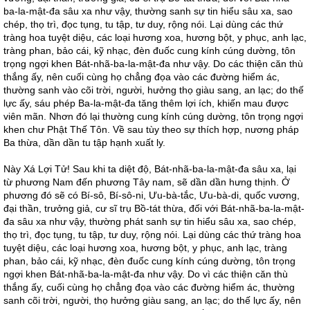
ba-la-mật-đa sâu xa như vậy, thường sanh sự tin hiểu sâu xa, sao
chép, thọ trì, đọc tụng, tu tập, tư duy, rộng nói. Lại dùng các thứ
tràng hoa tuyệt diệu, các loại hương xoa, hương bột, y phục, anh lạc,
tràng phan, bảo cái, kỹ nhạc, đèn đuốc cung kính cúng dường, tôn
trọng ngợi khen Bát-nhã-ba-la-mật-đa như vậy. Do các thiện căn thù
thắng ấy, nên cuối cùng họ chẳng đọa vào các đường hiểm ác,
thường sanh vào cõi trời, người, hưởng thọ giàu sang, an lạc; do thế
lực ấy, sáu phép Ba-la-mật-đa tăng thêm lợi ích, khiến mau được
viên mãn. Nhơn đó lại thường cung kính cúng dường, tôn trọng ngợi
khen chư Phật Thế Tôn. Về sau tùy theo sự thích hợp, nương pháp
Ba thừa, dần dần tu tập hạnh xuất ly.
Này Xá Lợi Tử! Sau khi ta diệt độ, Bát-nhã-ba-la-mật-đa sâu xa, lại
từ phương Nam đến phương Tây nam, sẽ dần dần hưng thịnh. Ở
phương đó sẽ có Bí-sô, Bí-sô-ni, Ưu-bà-tắc, Ưu-bà-di, quốc vương,
đại thần, trưởng giả, cư sĩ trụ Bồ-tát thừa, đối với Bát-nhã-ba-la-mật-
đa sâu xa như vậy, thường phát sanh sự tin hiểu sâu xa, sao chép,
thọ trì, đọc tụng, tu tập, tư duy, rộng nói. Lại dùng các thứ tràng hoa
tuyệt diệu, các loại hương xoa, hương bột, y phục, anh lạc, tràng
phan, bảo cái, kỹ nhạc, đèn đuốc cung kính cúng dường, tôn trọng
ngợi khen Bát-nhã-ba-la-mật-đa như vậy. Do vì các thiện căn thù
thắng ấy, cuối cùng họ chẳng đọa vào các đường hiểm ác, thường
sanh cõi trời, người, thọ hưởng giàu sang, an lạc; do thế lực ấy, nên