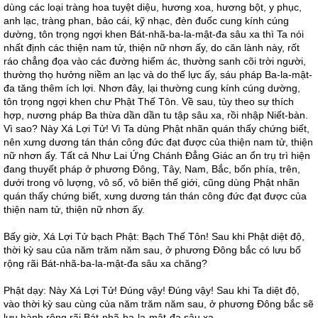
dùng các loại tràng hoa tuyệt diệu, hương xoa, hương bột, y phục,
anh lạc, tràng phan, bảo cái, kỹ nhạc, đèn đuốc cung kính cúng
dường, tôn trọng ngợi khen Bát-nhã-ba-la-mật-đa sâu xa thì Ta nói
nhất định các thiện nam tử, thiện nữ nhơn ấy, do căn lành này, rốt
ráo chẳng đọa vào các đường hiểm ác, thường sanh cõi trời người,
thường thọ hưởng niềm an lạc và do thế lực ấy, sáu pháp Ba-la-mật-
đa tăng thêm ích lợi. Nhơn đây, lại thường cung kính cúng dường,
tôn trọng ngợi khen chư Phật Thế Tôn. Về sau, tùy theo sự thích
hợp, nương pháp Ba thừa dần dần tu tập sâu xa, rồi nhập Niết-bàn.
Vì sao? Này Xá Lợi Tử! Vì Ta dùng Phật nhãn quán thấy chứng biết,
nên xưng dương tán thán công đức đạt được của thiện nam tử, thiện
nữ nhơn ấy. Tất cả Như Lai Ứng Chánh Đẳng Giác an ổn trụ trì hiện
đang thuyết pháp ở phương Đông, Tây, Nam, Bắc, bốn phía, trên,
dưới trong vô lượng, vô số, vô biên thế giới, cũng dùng Phật nhãn
quán thấy chứng biết, xưng dương tán thán công đức đạt được của
thiện nam tử, thiện nữ nhơn ấy.
Bấy giờ, Xá Lợi Tử bạch Phật: Bạch Thế Tôn! Sau khi Phật diệt độ,
thời kỳ sau của năm trăm năm sau, ở phương Đông bắc có lưu bố
rộng rãi Bát-nhã-ba-la-mật-đa sâu xa chăng?
Phật dạy: Này Xá Lợi Tử! Đúng vậy! Đúng vậy! Sau khi Ta diệt độ,
vào thời kỳ sau cùng của năm trăm năm sau, ở phương Đông bắc sẽ
lưu hành rộng rãi Bát-nhã-ba-la-mật-đa sâu xa.