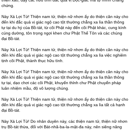
thiện xảo, dạy các hữu tình đắc quả vị Độc-giác mà tự mình chẳng
chứng.
Này Xá Lợi Tử! Thiện nam tử, thiện nữ nhơn ấy do thiện căn này cho
đến khi đắc quả vị giác ngộ cao tột thường chẳng xa lìa thần thông
tự tại du hý của Bồ-tát, từ cõi Phật này đến cõi Phật khác, cung kính
cúng dường, tôn trọng ngợi khen chư Phật Thế Tôn và các chúng
đại Bồ-tát.
Này Xá Lợi Tử! Thiện nam tử, thiện nữ nhơn ấy do thiện căn này cho
đến khi đắc quả vị giác ngộ cao tột thường chẳng xa lìa việc nghiêm
tịnh cõi Phật, thành thục hữu tình.
Này Xá Lợi Tử! Thiện nam tử, thiện nữ nhơn ấy do thiện căn này cho
đến khi đắc quả vị giác ngộ cao tột thường chẳng xa lìa thần thông
tự tại, dạo chơi các cõi Phật, khuyến thỉnh chư Phật chuyển pháp
luân nhiệm mầu, độ vô lượng chúng.
Này Xá Lợi Tử! Thiện nam tử, thiện nữ nhơn ấy do thiện căn này cho
đến khi đắc quả vị giác ngộ cao tột thường chẳng xa lìa tất cả hạnh
đại Bồ-tát.
Này Xá Lợi Tử! Do nhân duyên này, các thiện nam tử, thiện nữ nhơn
trụ Bồ-tát thừa, đối với Bát-nhã-ba-la-mật-đa này, nên siêng năng