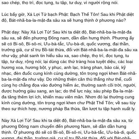
sao chép, thọ trì, đọc tụng, tu tập, tư duy, vì người rộng nói.
Lúc bấy giờ, Xá Lợi Tử bạch Phật: Bạch Thế Tôn! Sau khi Phật diệt
độ, Bát-nhã-ba-la-mật-đa sâu xa sẽ hưng thịnh ở phương nào?
Phật dạy: Này Xá Lợi Tử! Sau khi ta diệt độ, Bát-nhã-ba-la-mật-đa
sâu xa, sẽ đến phương Đông nam, dần dần hưng thịnh. Phương ấy
sẽ có Bí-sô, Bí-sô-ni, Ưu-bà-tắc, Ưu-bà-di, quốc vương, đại thần,
trưởng giả, cư sĩ trụ Bồ-tát thừa, đối với Bát-nhã-ba-la-mật-đa sâu xa
như vậy, phát sanh tin hiểu sâu xa, sao chép, thọ trì, đọc tụng, tu
tập, tư duy, rộng nói; lại dùng các thứ tràng hoa tuyệt diệu, các loại
hương xoa, hương bột, y phục, anh lạc, tràng phan, bảo cái, kỹ
nhạc, đèn đuốc cung kính cúng dường, tôn trọng ngợi khen Bát-nhã-
ba-la-mật-đa như vậy. Do những thiện căn thù thắng như thế, cuối
cùng họ chẳng đọa vào đường hiểm ác, thường sanh cõi trời, người,
được hưởng giàu sang, an lạc; do thế lực này, sáu phép Ba-la-mật-
đa tăng thêm lợi ích, khiến mau viên mãn. Nhơn đó lại thường cung
kính cúng dường, tôn trọng ngợi khen chư Phật Thế Tôn; về sau tùy
theo sự thích hợp, nương pháp Ba thừa, lần lượt tu tập hạnh xuất ly.
Này Xá Lợi Tử! Sau khi ta diệt độ, Bát-nhã-ba-la-mật-đa sâu xa, từ
phương Đông nam chuyển đến phương Nam, sẽ dần dần hưng
thịnh. Ở phương đó sẽ có Bí-sô, Bí-sô-ni, Ưu-bà-tắc, Ưu-bà-di, quốc
vương, đại thần, trưởng giả, cư sĩ trụ Bồ-tát thừa, đối với Bát-nhã-