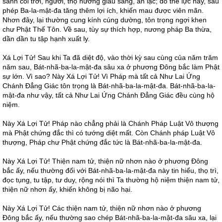
sanh cõi trời, người, thọ hưởng giàu sang, an lạc; do thế lực này, sáu
phép Ba-la-mật-đa tăng thêm lợi ích, khiến mau được viên mãn.
Nhơn đây, lại thường cung kính cúng dường, tôn trọng ngợi khen
chư Phật Thế Tôn. Về sau, tùy sự thích hợp, nương pháp Ba thừa,
dần dần tu tập hạnh xuất ly.
Xá Lợi Tử! Sau khi Ta đã diệt độ, vào thời kỳ sau cùng của năm trăm
năm sau, Bát-nhã-ba-la-mật-đa sâu xa ở phương Đông bắc làm Phật
sự lớn. Vì sao? Này Xá Lợi Tử! Vì Pháp mà tất cả Như Lai Ứng
Chánh Đẳng Giác tôn trọng là Bát-nhã-ba-la-mật-đa. Bát-nhã-ba-la-
mật-đa như vậy, tất cả Như Lai Ứng Chánh Đẳng Giác đều cùng hộ
niệm.
Này Xá Lợi Tử! Pháp nào chẳng phải là Chánh Pháp Luật Vô thượng
mà Phật chứng đắc thì có tướng diệt mất. Còn Chánh pháp Luật Vô
thượng, Pháp chư Phật chứng đắc tức là Bát-nhã-ba-la-mật-đa.
Này Xá Lợi Tử! Thiện nam tử, thiện nữ nhơn nào ở phương Đông
bắc ấy, nếu thường đối với Bát-nhã-ba-la-mật-đa này tin hiểu, thọ trì,
đọc tụng, tu tập, tư duy, rộng nói thì Ta thường hộ niệm thiện nam tử,
thiện nữ nhơn ấy, khiến không bị não hại.
Này Xá Lợi Tử! Các thiện nam tử, thiện nữ nhơn nào ở phương
Đông bắc ấy, nếu thường sao chép Bát-nhã-ba-la-mật-đa sâu xa, lại