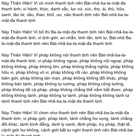
Này Thiện Hiện! Vì vô minh thanh tịnh nên Bát-nhã-ba-la-mật-đa
thanh tịnh; vì hành, thức, danh sắc, lục xứ, xúc, thọ, ái, thủ, hữu,
sanh, lão tử, sầu, than, khổ, ưu, não thanh tịnh nên Bát-nhã-ba-la-
mật-đa thanh tịnh.
Này Thiện Hiện! Vì bố thí Ba-la-mật-đa thanh tịnh nên Bát-nhã-ba-la-
mật-đa thanh tịnh; vì tịnh giới, an nhẫn, tinh tấn, tịnh lự, Bát-nhã Ba-
la-mật-đa thanh tịnh nên Bát-nhã-ba-la-mật-đa thanh tịnh.
Này Thiện Hiện! Vì pháp không nội thanh tịnh nên Bát-nhã-ba-la-
mật-đa thanh tịnh; vì pháp không ngoại, pháp không nội ngoại, pháp
không không, pháp không lớn, pháp không thắng nghĩa, pháp không
hữu vi, pháp không vô vi, pháp không rốt ráo, pháp không không
biên giới, pháp không tản mạn, pháp không không đổi khác, pháp
không bản tánh, pháp không tự tướng, pháp không cộng tướng,
pháp không tất cả pháp, pháp không chẳng thể nắm bắt được, pháp
không không tánh, pháp không tự tánh, pháp không không tánh tự
tánh thanh tịnh nên Bát-nhã-ba-la-mật-đa thanh tịnh.
Này Thiện Hiện! Vì chơn như thanh tịnh nên Bát-nhã-ba-la-mật-đa
thanh tịnh; vì pháp giới, pháp tánh, tánh chẳng hư vọng, tánh chẳng
đổi khác, tánh bình đẳng, tánh ly sanh, định pháp, trụ pháp, thật tế,
cảnh giới hư không, cảnh giới bất tư nghì thanh tịnh nên Bát-nhã-ba-
la-mật-đa thanh tịnh.