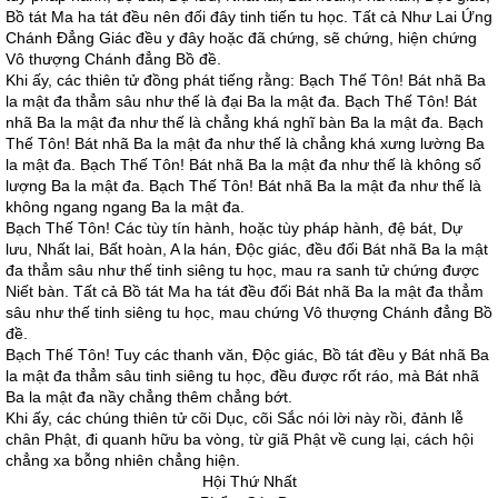
Bồ tát Ma ha tát đều nên đối đây tinh tiến tu học. Tất cả Như Lai Ứng
Chánh Đẳng Giác đều y đây hoặc đã chứng, sẽ chứng, hiện chứng
Vô thượng Chánh đẳng Bồ đề.
Khi ấy, các thiên tử đồng phát tiếng rằng: Bạch Thế Tôn! Bát nhã Ba
la mật đa thẳm sâu như thế là đại Ba la mật đa. Bạch Thế Tôn! Bát
nhã Ba la mật đa như thế là chẳng khá nghĩ bàn Ba la mật đa. Bạch
Thế Tôn! Bát nhã Ba la mật đa như thế là chẳng khá xưng lường Ba
la mật đa. Bạch Thế Tôn! Bát nhã Ba la mật đa như thế là không số
lượng Ba la mật đa. Bạch Thế Tôn! Bát nhã Ba la mật đa như thế là
không ngang ngang Ba la mật đa.
Bạch Thế Tôn! Các tùy tín hành, hoặc tùy pháp hành, đệ bát, Dự
lưu, Nhất lai, Bất hoàn, A la hán, Độc giác, đều đối Bát nhã Ba la mật
đa thẳm sâu như thế tinh siêng tu học, mau ra sanh tử chứng được
Niết bàn. Tất cả Bồ tát Ma ha tát đều đối Bát nhã Ba la mật đa thẳm
sâu như thế tinh siêng tu học, mau chứng Vô thượng Chánh đẳng Bồ
đề.
Bạch Thế Tôn! Tuy các thanh văn, Độc giác, Bồ tát đều y Bát nhã Ba
la mật đa thẳm sâu tinh siêng tu học, đều được rốt ráo, mà Bát nhã
Ba la mật đa nầy chẳng thêm chẳng bớt.
Khi ấy, các chúng thiên tử cõi Dục, cõi Sắc nói lời này rồi, đảnh lễ
chân Phật, đi quanh hữu ba vòng, từ giã Phật về cung lại, cách hội
chẳng xa bỗng nhiên chẳng hiện.
Hội Thứ Nhất