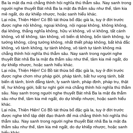
Ba la mật đa mà chẳng thỉnh hỏi nghĩa thú thẳm sâu. Nay sanh trong
người nghe thuyết Bát nhã Ba la mật đa thẳm sâu như thế, tâm kia
mê ngất, do dự khiếp nhược, hoặc sanh hiểu khác.
Lại nữa, Thiện Hiện! Có Bồ tát thừa bổ đặc già la, tuy ở đời trước
được nghe nội không, ngoại không, nội ngoại không, không không,
đại không, thắng nghĩa không, hữu vi không, vô vi không, tất cánh
không, vô tế không, tán không, vô biến dị không, bổn tánh không, tự
tướng không, cộng tướng không, nhất thiết pháp không, bất khả đắc
không, vô tánh không, tự tánh không, vô tánh tự tánh không mà
chẳng thỉnh hỏi nghĩa thú thẳm sâu. Nay sanh trong người nghe
thuyết Bát nhã Ba la mật đa thẳm sâu như thế, tâm kia mê ngất, do
dự khiếp nhược, hoặc sanh hiểu khác.
Lại nữa, Thiện Hiện! Có Bồ tát thừa bổ đặc già la, tuy ở đời trước
được nghe chơn như pháp giới, pháp tánh, bất hư vọng tánh, bất
biến dị tánh, bình đẳng tánh, ly sanh tánh, pháp định, pháp trụ, thật
tế, hư không giới, bất tư nghì giới mà chẳng thỉnh hỏi nghĩa thú thẳm
sâu. Nay sanh trong người nghe thuyết Bát nhã Ba la mật đa thẳm
sâu như thế, tâm kia mê ngất, do dự khiếp nhược, hoặc sanh hiểu
khác.
Lại nữa, Thiện Hiện! Có Bồ tát thừa bổ đặc già la, tuy ở đời trước
được nghe khổ tập diệt đạo thánh đế mà chẳng thỉnh hỏi nghĩa thú
thẳm sâu. Nay sanh trong người nghe thuyết Bát nhã Ba la mật đa
thẳm sâu như thế, tâm kia mê ngất, do dự khiếp nhược, hoặc sanh
hiểu khác.