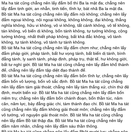
Ma ha tát cũng chẳng nên lấy đắm bố thí Ba la mật đa; chẳng nên
lấy đắm tịnh giới, an nhẫn, tinh tiến, tĩnh lự, bát nhã Ba la mật đa.
Bồ tát Ma ha tát cũng chẳng nên lấy đắm nội không; chẳng nên lấy
đắm ngoại không, nội ngoại không, không không, đại không, thắng
nghĩa không, hữu vi không, vô vi không, tất cánh không, vô tế không,
tán không, vô biến dị không, bổn tánh không, tự tướng không, cộng
tướng không, nhất thiết pháp không, bất khả đắc không, vô tánh
không, tự tánh không, vô tánh tự tánh không.
Bồ tát Ma ha tát cũng chẳng nên lấy đắm chơn như; chẳng nên lấy
đắm pháp giới, pháp tánh, bất hư vọng tánh, bất biến dị tánh, bình
đẳng tánh, ly sanh tánh, pháp định, pháp trụ, thật tế, hư không giới,
bất tư nghì giới. Bồ tát Ma ha tát cũng chẳng nên lấy đắm khổ thánh
đế, chẳng nên lấy đắm tập diệt đạo thánh đế.
Bồ tát Ma ha tát cũng chẳng nên lấy đắm bốn tĩnh lự; chẳng nên lấy
đắm bốn vô lượng, bốn vô sắc định. Bồ tát Ma ha tát cũng chẳng
nên lấy đắm tám giải thoát; chẳng nên lấy tám thắng xứ, chín thứ đệ
định, mười biến xứ. Bồ tát Ma ha tát cũng chẳng nên lấy đắm bốn
niệm trụ; chẳng nên lấy đắm bốn chánh đoạn, bốn thần túc, năm
căn, năm lực, bảy đẳng giác chi, tám thánh đạo chi. Bồ tát Ma ha tát
cũng chẳng nên lấy đắm không giải thoát môn; chẳng nên lấy đắm
vô tướng, vô nguyện giải thoát môn. Bồ tát Ma ha tát cũng chẳng
nên lấy đắm Bồ tát thập địa. Bồ tát Ma ha tát cũng chẳng nên lấy
đắm năm nhãn, chẳng nên lấy đắm sáu thần thông.
Bồ tát Ma ha tát cũng chẳng nên lấy đắm Phật mười lực; chẳng nên