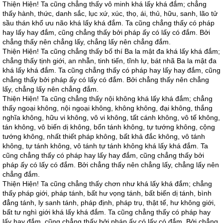
Thiện Hiện! Ta cũng chẳng thấy vô minh khá lấy khá đắm; chẳng
thấy hành, thức, danh sắc, lục xứ, xúc, thọ, ái, thủ, hữu, sanh, lão tử
sầu thán khổ ưu não khá lấy khá đắm. Ta cũng chẳng thấy có pháp
hay lấy hay đắm, cũng chẳng thấy bởi pháp ấy có lấy có đắm. Bởi
chẳng thấy nên chẳng lấy, chẳng lấy nên chẳng đắm.
Thiện Hiện! Ta cũng chẳng thấy bố thí Ba la mật đa khá lấy khá đắm;
chẳng thấy tịnh giới, an nhẫn, tinh tiến, tĩnh lự, bát nhã Ba la mật đa
khá lấy khá đắm. Ta cũng chẳng thấy có pháp hay lấy hay đắm, cũng
chẳng thấy bởi pháp ấy có lấy có đắm. Bởi chẳng thấy nên chẳng
lấy, chẳng lấy nên chẳng đắm.
Thiện Hiện! Ta cũng chẳng thấy nội không khá lấy khá đắm; chẳng
thấy ngoại không, nội ngoại không, không không, đại không, thắng
nghĩa không, hữu vi không, vô vi không, tất cánh không, vô tế không,
tán không, vô biến dị không, bổn tánh không, tự tướng không, cộng
tướng không, nhất thiết pháp không, bất khả đắc không, vô tánh
không, tự tánh không, vô tánh tự tánh không khá lấy khá đắm. Ta
cũng chẳng thấy có pháp hay lấy hay đắm, cũng chẳng thấy bởi
pháp ấy có lấy có đắm. Bởi chẳng thấy nên chẳng lấy, chẳng lấy nên
chẳng đắm.
Thiện Hiện! Ta cũng chẳng thấy chơn như khá lấy khá đắm; chẳng
thấy pháp giới, pháp tánh, bất hư vọng tánh, bất biến dị tánh, bình
đẳng tánh, ly sanh tánh, pháp định, pháp trụ, thật tế, hư không giới,
bất tư nghì giới khá lấy khá đắm. Ta cũng chẳng thấy có pháp hay
lấy hay đắm, cũng chẳng thấy bởi pháp ấy có lấy có đắm. Bởi chẳng