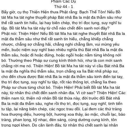
Phẩm Các Dụ
Thứ 44 - 1
Bấy giờ, cụ thọ Thiện Hiện thưa Phật rằng: Bạch Thế Tôn! Nếu Bồ
tát Ma ha tát nghe thuyết pháp Bát nhã Ba la mật đa thẳm sâu như
thế rất sanh tin hiểu, lại hay biên chép, thọ trì đọc tụng, suy nghĩ tu
tập. Bồ tát Ma ha tát này từ chỗ nào chết đến sanh nơi đây?
Phật nói: Thiện Hiện! Nếu Bồ tát Ma ha tát nghe thuyết Bát nhã Ba la
mật đa thẳm sâu như thế rất sanh tin hiểu, chẳng khiếp chẳng
nhược, chẳng sợ chẳng hãi, chẳng nghi chẳng lầm, vui mừng yêu
mến, buộc niệm suy nghĩ bao nhiêu nghĩa thú Bát nhã Ba la mật đa
thẳm sâu, hoặc đi hoặc đứng, hoặc ngồi hoặc nằm từng không nới
bỏ. Thường theo Pháp sư cung kính thỉnh hỏi, như là con mới sanh
chẳng rời mẹ nó. Thiện Hiện! Bồ tát Ma ha tát này vì cầu Bát nhã Ba
la mật đa nghĩa thú thẳm sâu, trọn chẳng xa lìa Bát nhã pháp sư,
cho đến chưa được Bát nhã Ba la mật đa thẳm sâu kinh điển tại tay,
thọ trì đọc tụng, suy nghĩ tu tập, rốt ráo thông lợi, chẳng lìa theo
Pháp sư chưa từng chút bỏ. Thiện Hiện! Phải biết Bồ tát Ma ha tát
này, từ nhân thú chết đến sanh nhân địa. Vì cớ sao? Thiện Hiện! Các
thiện nam tử, thiện nữ nhân Bồ tát thừa này, đời trước đối Bát nhã
Ba la mật đa thẳm sâu, nghe rồi thọ trì, đọc tụng, suy nghĩ, tinh tiến
tu tập, lại năng biên chép, các ngọc trau dồi. Lại đem các thứ tràng
hoa thượng diệu, hương bột, hương xoa thảy, áo mặc, chuỗi lạc, bảo
tràng, phan lọng, kỹ nhạc, đèn sáng, cúng dường cung kính, tôn
trọng ngợi khen. Do căn lành đây, từ nhân thú chết sanh lại nhân