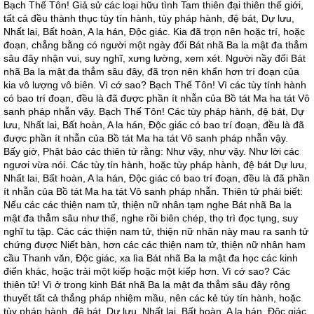
Bạch Thế Tôn! Giả sử các loại hữu tình Tam thiên đại thiên thế giới,
tất cả đều thành thục tùy tín hành, tùy pháp hành, đệ bát, Dự lưu,
Nhất lai, Bất hoàn, A la hán, Độc giác. Kia đã trọn nên hoặc trí, hoặc
đoạn, chẳng bằng có người một ngày đối Bát nhã Ba la mật đa thẳm
sâu đây nhận vui, suy nghĩ, xưng lường, xem xét. Người nầy đối Bát
nhã Ba la mật đa thẳm sâu đây, đã trọn nên khẩn hơn trí đoạn của
kia vô lượng vô biên. Vì cớ sao? Bạch Thế Tôn! Vì các tùy tính hành
có bao trí đoạn, đều là đã được phần ít nhẫn của Bồ tát Ma ha tát Vô
sanh pháp nhẫn vậy. Bạch Thế Tôn! Các tùy pháp hành, đệ bát, Dự
lưu, Nhất lai, Bất hoàn, A la hán, Độc giác có bao trí đoạn, đều là đã
được phần ít nhẫn của Bồ tát Ma ha tát Vô sanh pháp nhẫn vậy.
Bấy giờ, Phật bảo các thiên tử rằng: Như vậy, như vậy. Như lời các
ngươi vừa nói. Các tùy tín hành, hoặc tùy pháp hành, đệ bát Dự lưu,
Nhất lai, Bất hoàn, A la hán, Độc giác có bao trí đoạn, đều là đã phần
ít nhẫn của Bồ tát Ma ha tát Vô sanh pháp nhẫn. Thiên tử phải biết:
Nếu các các thiện nam tử, thiện nữ nhân tạm nghe Bát nhã Ba la
mật đa thẳm sâu như thế, nghe rồi biên chép, thọ trì đọc tụng, suy
nghĩ tu tập. Các các thiện nam tử, thiện nữ nhân này mau ra sanh tử
chứng được Niết bàn, hơn các các thiện nam tử, thiện nữ nhân ham
cầu Thanh văn, Độc giác, xa lìa Bát nhã Ba la mật đa học các kinh
điển khác, hoặc trải một kiếp hoặc một kiếp hơn. Vì cớ sao? Các
thiên tử! Vì ở trong kinh Bát nhã Ba la mật đa thẳm sâu đây rộng
thuyết tất cả thắng pháp nhiệm mầu, nên các kẻ tùy tín hành, hoặc
tùy pháp hành, đệ bát, Dự lưu, Nhất lai, Bất hoàn, A la hán, Độc giác,