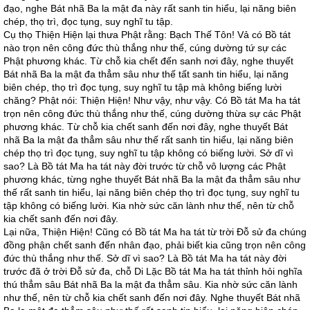
đạo, nghe Bát nhã Ba la mật đa này rất sanh tin hiểu, lại năng biên
chép, thọ trì, đọc tụng, suy nghĩ tu tập.
Cụ thọ Thiện Hiện lại thưa Phật rằng: Bạch Thế Tôn! Vả có Bồ tát
nào trọn nên công đức thù thắng như thế, cúng dường tứ sự các
Phật phương khác. Từ chỗ kia chết đến sanh nơi đây, nghe thuyết
Bát nhã Ba la mật đa thẳm sâu như thế tất sanh tin hiểu, lại năng
biên chép, thọ trì đọc tụng, suy nghĩ tu tập mà không biếng lười
chăng? Phật nói: Thiện Hiện! Như vậy, như vậy. Có Bồ tát Ma ha tát
trọn nên công đức thù thắng như thế, cúng dường thừa sự các Phật
phương khác. Từ chỗ kia chết sanh đến nơi đây, nghe thuyết Bát
nhã Ba la mật đa thẳm sâu như thế rất sanh tin hiểu, lại năng biên
chép thọ trì đọc tụng, suy nghĩ tu tập không có biếng lười. Sở dĩ vì
sao? Là Bồ tát Ma ha tát này đời trước từ chỗ vô lượng các Phật
phương khác, từng nghe thuyết Bát nhã Ba la mật đa thẳm sâu như
thế rất sanh tin hiểu, lại năng biên chép thọ trì đọc tụng, suy nghĩ tu
tập không có biếng lười. Kia nhờ sức căn lành như thế, nên từ chỗ
kia chết sanh đến nơi đây.
Lại nữa, Thiện Hiện! Cũng có Bồ tát Ma ha tát từ trời Đỗ sử đa chúng
đồng phận chết sanh đến nhân đạo, phải biết kia cũng trọn nên công
đức thù thắng như thế. Sở dĩ vì sao? Là Bồ tát Ma ha tát này đời
trước đã ở trời Đỗ sử đa, chỗ Di Lặc Bồ tát Ma ha tát thỉnh hỏi nghĩa
thú thẳm sâu Bát nhã Ba la mật đa thẳm sâu. Kia nhờ sức căn lành
như thế, nên từ chỗ kia chết sanh đến nơi đây. Nghe thuyết Bát nhã