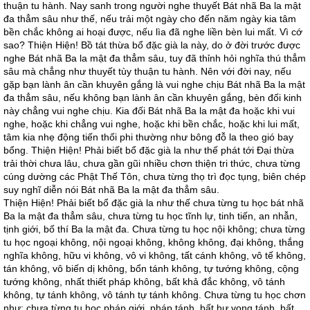
thuận tu hành. Nay sanh trong người nghe thuyết Bát nhã Ba la mật
đa thẳm sâu như thế, nếu trải một ngày cho đến năm ngày kia tâm
bền chắc không ai hoại được, nếu lìa đã nghe liền bèn lui mất. Vì cớ
sao? Thiện Hiện! Bồ tát thừa bổ đặc già la này, do ở đời trước được
nghe Bát nhã Ba la mật đa thẳm sâu, tuy đã thỉnh hỏi nghĩa thú thẳm
sâu mà chẳng như thuyết tùy thuận tu hành. Nên với đời nay, nếu
gặp bạn lành ân cần khuyên gắng là vui nghe chịu Bát nhã Ba la mật
đa thẳm sâu, nếu không bạn lành ân cần khuyên gắng, bèn đối kinh
này chẳng vui nghe chịu. Kia đối Bát nhã Ba la mật đa hoặc khi vui
nghe, hoặc khi chẳng vui nghe, hoặc khi bền chắc, hoặc khi lui mất,
tâm kia nhẹ động tiến thối phi thường như bông đỗ la theo gió bay
bổng. Thiện Hiện! Phải biết bổ đặc già la như thế phát tới Đại thừa
trải thời chưa lâu, chưa gần gũi nhiều chơn thiện tri thức, chưa từng
cúng dường các Phật Thế Tôn, chưa từng thọ trì đọc tụng, biên chép
suy nghĩ diễn nói Bát nhã Ba la mật đa thẳm sâu.
Thiện Hiện! Phải biết bổ đặc già la như thế chưa từng tu học bát nhã
Ba la mật đa thẳm sâu, chưa từng tu học tĩnh lự, tinh tiến, an nhẫn,
tịnh giới, bố thí Ba la mật đa. Chưa từng tu học nội không; chưa từng
tu học ngoại không, nội ngoại không, không không, đại không, thắng
nghĩa không, hữu vi không, vô vi không, tất cánh không, vô tế không,
tán không, vô biến dị không, bổn tánh không, tự tướng không, cộng
tướng không, nhất thiết pháp không, bất khả đắc không, vô tánh
không, tự tánh không, vô tánh tự tánh không. Chưa từng tu học chơn
như; chưa từng tu học pháp giới, pháp tánh, bất hư vọng tánh, bất