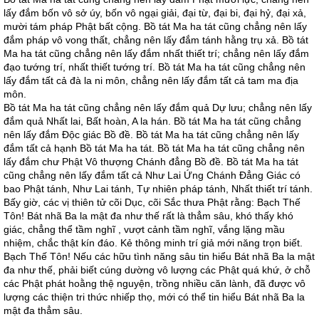
lấy đắm bốn vô sở úy, bốn vô ngại giải, đại từ, đại bi, đại hỷ, đại xả,
mười tám pháp Phật bất cộng. Bồ tát Ma ha tát cũng chẳng nên lấy
đắm pháp vô vong thất, chẳng nên lấy đắm tánh hằng trụ xả. Bồ tát
Ma ha tát cũng chẳng nên lấy đắm nhất thiết trí; chẳng nên lấy đắm
đạo tướng trí, nhất thiết tướng trí. Bồ tát Ma ha tát cũng chẳng nên
lấy đắm tất cả đà la ni môn, chẳng nên lấy đắm tất cả tam ma địa
môn.
Bồ tát Ma ha tát cũng chẳng nên lấy đắm quả Dự lưu; chẳng nên lấy
đắm quả Nhất lai, Bất hoàn, A la hán. Bồ tát Ma ha tát cũng chẳng
nên lấy đắm Độc giác Bồ đề. Bồ tát Ma ha tát cũng chẳng nên lấy
đắm tất cả hạnh Bồ tát Ma ha tát. Bồ tát Ma ha tát cũng chẳng nên
lấy đắm chư Phật Vô thượng Chánh đẳng Bồ đề. Bồ tát Ma ha tát
cũng chẳng nên lấy đắm tất cả Như Lai Ứng Chánh Đẳng Giác có
bao Phật tánh, Như Lai tánh, Tự nhiên pháp tánh, Nhất thiết trí tánh.
Bấy giờ, các vị thiên tử cõi Dục, cõi Sắc thưa Phật rằng: Bạch Thế
Tôn! Bát nhã Ba la mật đa như thế rất là thẳm sâu, khó thấy khó
giác, chẳng thể tầm nghĩ , vượt cảnh tầm nghĩ, vắng lặng mầu
nhiệm, chắc thật kín đáo. Kẻ thông minh trí giả mới năng trọn biết.
Bạch Thế Tôn! Nếu các hữu tình năng sâu tin hiểu Bát nhã Ba la mật
đa như thế, phải biết cúng dường vô lượng các Phật quá khứ, ở chỗ
các Phật phát hoằng thệ nguyện, trồng nhiều căn lành, đã được vô
lượng các thiện tri thức nhiếp thọ, mới có thể tin hiểu Bát nhã Ba la
mật đa thẳm sâu.