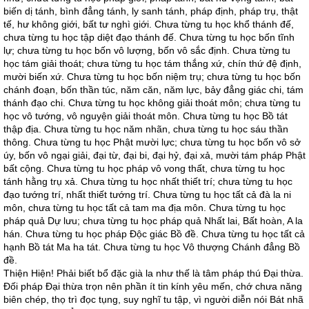
biến dị tánh, bình đẳng tánh, ly sanh tánh, pháp định, pháp trụ, thật
tế, hư không giới, bất tư nghì giới. Chưa từng tu học khổ thánh đế,
chưa từng tu học tập diệt đạo thánh đế. Chưa từng tu học bốn tĩnh
lự; chưa từng tu học bốn vô lượng, bốn vô sắc định. Chưa từng tu
học tám giải thoát; chưa từng tu học tám thắng xứ, chín thứ đệ định,
mười biến xứ. Chưa từng tu học bốn niệm trụ; chưa từng tu học bốn
chánh đoạn, bốn thần túc, năm căn, năm lực, bảy đẳng giác chi, tám
thánh đạo chi. Chưa từng tu học không giải thoát môn; chưa từng tu
học vô tướng, vô nguyện giải thoát môn. Chưa từng tu học Bồ tát
thập địa. Chưa từng tu học năm nhãn, chưa từng tu học sáu thần
thông. Chưa từng tu học Phật mười lực; chưa từng tu học bốn vô sở
úy, bốn vô ngại giải, đại từ, đại bi, đại hỷ, đại xả, mười tám pháp Phật
bất cộng. Chưa từng tu học pháp vô vong thất, chưa từng tu học
tánh hằng trụ xả. Chưa từng tu học nhất thiết trí; chưa từng tu học
đạo tướng trí, nhất thiết tướng trí. Chưa từng tu học tất cả đà la ni
môn, chưa từng tu học tất cả tam ma địa môn. Chưa từng tu học
pháp quả Dự lưu; chưa từng tu học pháp quả Nhất lai, Bất hoàn, A la
hán. Chưa từng tu học pháp Độc giác Bồ đề. Chưa từng tu học tất cả
hạnh Bồ tát Ma ha tát. Chưa từng tu học Vô thượng Chánh đẳng Bồ
đề.
Thiện Hiện! Phải biết bổ đặc già la như thế là tâm pháp thú Đại thừa.
Đối pháp Đại thừa trọn nên phần ít tin kính yêu mến, chớ chưa năng
biên chép, thọ trì đọc tụng, suy nghĩ tu tập, vì người diễn nói Bát nhã