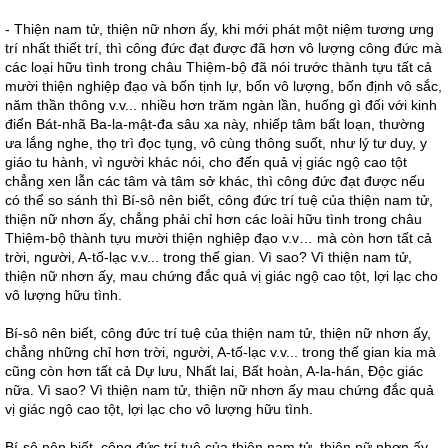
- Thiện nam tử, thiện nữ nhơn ấy, khi mới phát một niệm tương ưng
trí nhất thiết trí, thì công đức đạt được đã hơn vô lượng công đức mà
các loại hữu tình trong châu Thiệm-bộ đã nói trước thành tựu tất cả
mười thiện nghiệp đạo và bốn tịnh lự, bốn vô lượng, bốn định vô sắc,
năm thần thông v.v... nhiều hơn trăm ngàn lần, huống gì đối với kinh
điển Bát-nhã Ba-la-mật-đa sâu xa này, nhiếp tâm bất loạn, thường
ưa lắng nghe, thọ trì đọc tụng, vô cùng thông suốt, như lý tư duy, y
giáo tu hành, vì người khác nói, cho đến quả vị giác ngộ cao tột
chẳng xen lẫn các tâm và tâm sở khác, thì công đức đạt được nếu
có thể so sánh thì Bí-sô nên biết, công đức trí tuệ của thiện nam tử,
thiện nữ nhơn ấy, chẳng phải chỉ hơn các loài hữu tình trong châu
Thiệm-bộ thành tựu mười thiện nghiệp đạo v.v… mà còn hơn tất cả
trời, người, A-tố-lạc v.v... trong thế gian. Vì sao? Vì thiện nam tử,
thiện nữ nhơn ấy, mau chứng đắc quả vị giác ngộ cao tột, lợi lạc cho
vô lượng hữu tình.
Bí-sô nên biết, công đức trí tuệ của thiện nam tử, thiện nữ nhơn ấy,
chẳng những chỉ hơn trời, người, A-tố-lạc v.v... trong thế gian kia mà
cũng còn hơn tất cả Dự lưu, Nhất lai, Bất hoàn, A-la-hán, Độc giác
nữa. Vì sao? Vì thiện nam tử, thiện nữ nhơn ấy mau chứng đắc quả
vị giác ngộ cao tột, lợi lạc cho vô lượng hữu tình.
Bí-sô nên biết, công đức trí tuệ của thiện nam tử, thiện nữ nhơn ấy,