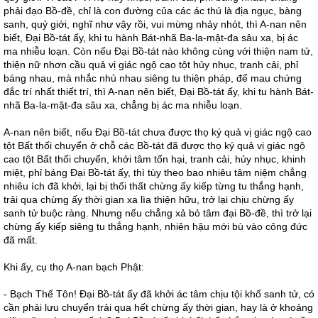
phải đạo Bồ-đề, chỉ là con đường của các ác thú là địa ngục, bàng
sanh, quỷ giới, nghĩ như vậy rồi, vui mừng nhảy nhót, thì A-nan nên
biết, Đại Bồ-tát ấy, khi tu hành Bát-nhã Ba-la-mật-đa sâu xa, bị ác
ma nhiễu loạn. Còn nếu Đại Bồ-tát nào không cùng với thiện nam tử,
thiện nữ nhơn cầu quả vị giác ngộ cao tột hủy nhục, tranh cải, phỉ
báng nhau, mà nhắc nhủ nhau siêng tu thiện pháp, để mau chứng
đắc trí nhất thiết trí, thì A-nan nên biết, Đại Bồ-tát ấy, khi tu hành Bát-
nhã Ba-la-mật-đa sâu xa, chẳng bị ác ma nhiễu loạn.
A-nan nên biết, nếu Đại Bồ-tát chưa được thọ ký quả vị giác ngộ cao
tột Bất thối chuyển ở chỗ các Bồ-tát đã được thọ ký quả vị giác ngộ
cao tột Bất thối chuyển, khởi tâm tổn hại, tranh cải, hủy nhục, khinh
miệt, phỉ báng Đại Bồ-tát ấy, thì tùy theo bao nhiêu tâm niệm chẳng
nhiêu ích đã khởi, lại bị thối thất chừng ấy kiếp từng tu thắng hạnh,
trải qua chừng ấy thời gian xa lìa thiện hữu, trở lại chịu chừng ấy
sanh tử buộc ràng. Nhưng nếu chẳng xả bỏ tâm đại Bồ-đề, thì trở lại
chừng ấy kiếp siêng tu thắng hạnh, nhiên hậu mới bù vào công đức
đã mất.
Khi ấy, cụ thọ A-nan bạch Phật:
- Bạch Thế Tôn! Đại Bồ-tát ấy đã khởi ác tâm chịu tội khổ sanh tử, có
cần phải lưu chuyển trải qua hết chừng ấy thời gian, hay là ở khoảng