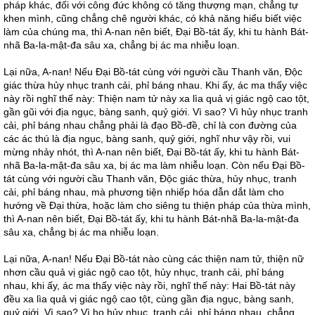
pháp khác, đối với công đức không có tăng thượng mạn, chẳng tự
khen mình, cũng chẳng chê người khác, có khả năng hiểu biết việc
làm của chúng ma, thì A-nan nên biết, Đại Bồ-tát ấy, khi tu hành Bát-
nhã Ba-la-mật-đa sâu xa, chẳng bị ác ma nhiễu loạn.
Lại nữa, A-nan! Nếu Đại Bồ-tát cùng với người cầu Thanh văn, Độc
giác thừa hủy nhục tranh cải, phỉ báng nhau. Khi ấy, ác ma thấy việc
này rồi nghĩ thế này: Thiện nam tử này xa lìa quả vị giác ngộ cao tột,
gần gũi với địa ngục, bàng sanh, quỷ giới. Vì sao? Vì hủy nhục tranh
cải, phỉ báng nhau chẳng phải là đạo Bồ-đề, chỉ là con đường của
các ác thú là địa ngục, bàng sanh, quỷ giới, nghĩ như vậy rồi, vui
mừng nhảy nhót, thì A-nan nên biết, Đại Bồ-tát ấy, khi tu hành Bát-
nhã Ba-la-mật-đa sâu xa, bị ác ma làm nhiễu loạn. Còn nếu Đại Bồ-
tát cùng với người cầu Thanh văn, Độc giác thừa, hủy nhục, tranh
cải, phỉ báng nhau, mà phương tiện nhiếp hóa dẫn dắt làm cho
hướng về Đại thừa, hoặc làm cho siêng tu thiện pháp của thừa mình,
thì A-nan nên biết, Đại Bồ-tát ấy, khi tu hành Bát-nhã Ba-la-mật-đa
sâu xa, chẳng bị ác ma nhiễu loạn.
Lại nữa, A-nan! Nếu Đại Bồ-tát nào cùng các thiện nam tử, thiện nữ
nhơn cầu quả vị giác ngộ cao tột, hủy nhục, tranh cải, phỉ báng
nhau, khi ấy, ác ma thấy việc này rồi, nghĩ thế này: Hai Bồ-tát này
đều xa lìa quả vị giác ngộ cao tột, cùng gần địa ngục, bàng sanh,
quỷ giới. Vì sao? Vì họ hủy nhục, tranh cải, phỉ báng nhau, chẳng