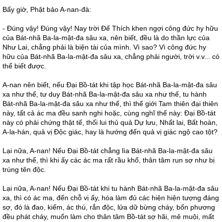
Bấy giờ, Phật bảo A-nan-đà:
- Đúng vậy! Đúng vậy! Nay trời Đế Thích khen ngợi công đức hy hữu
của Bát-nhã Ba-la-mật-đa sâu xa, nên biết, đều là do thần lực của
Như Lai, chẳng phải là biện tài của mình. Vì sao? Vì công đức hy
hữu của Bát-nhã Ba-la-mật-đa sâu xa, chẳng phải người, trời v.v... có
thể biết được.
A-nan nên biết, nếu Đại Bồ-tát khi tập học Bát-nhã Ba-la-mật-đa sâu
xa như thế, tư duy Bát-nhã Ba-la-mật-đa sâu xa như thế, tu hành
Bát-nhã Ba-la-mật-đa sâu xa như thế, thì thế giới Tam thiên đại thiên
này, tất cả ác ma đều sanh nghi hoặc, cùng nghĩ thế này: Đại Bồ-tát
này có phải chứng thật tế, thối lui thủ quả Dự lưu, Nhất lai, Bất hoàn,
A-la-hán, quả vị Độc giác, hay là hướng đến quả vị giác ngộ cao tột?
Lại nữa, A-nan! Nếu Đại Bồ-tát chẳng lìa Bát-nhã Ba-la-mật-đa sâu
xa như thế, thì khi ấy các ác ma rất rầu khổ, thân tâm run sợ như bị
trúng tên độc.
Lại nữa, A-nan! Nếu Đại Bồ-tát khi tu hành Bát-nhã Ba-la-mật-đa sâu
xa, thì có ác ma, đến chỗ vị ấy, hóa làm đủ các hiện hiện tượng đáng
sợ, đó là đao, kiếm, ác thú, rắn độc, lửa dữ bừng cháy, bốn phương
đều phát cháy, muốn làm cho thân tâm Bồ-tát sợ hãi, mê muội, mất