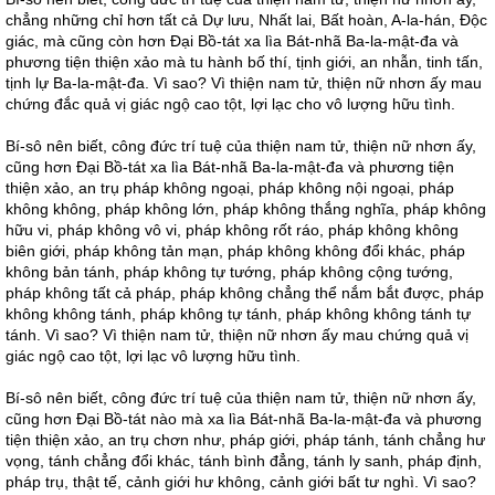
chẳng những chỉ hơn tất cả Dự lưu, Nhất lai, Bất hoàn, A-la-hán, Độc
giác, mà cũng còn hơn Đại Bồ-tát xa lìa Bát-nhã Ba-la-mật-đa và
phương tiện thiện xảo mà tu hành bố thí, tịnh giới, an nhẫn, tinh tấn,
tịnh lự Ba-la-mật-đa. Vì sao? Vì thiện nam tử, thiện nữ nhơn ấy mau
chứng đắc quả vị giác ngộ cao tột, lợi lạc cho vô lượng hữu tình.
Bí-sô nên biết, công đức trí tuệ của thiện nam tử, thiện nữ nhơn ấy,
cũng hơn Đại Bồ-tát xa lìa Bát-nhã Ba-la-mật-đa và phương tiện
thiện xảo, an trụ pháp không ngoại, pháp không nội ngoại, pháp
không không, pháp không lớn, pháp không thắng nghĩa, pháp không
hữu vi, pháp không vô vi, pháp không rốt ráo, pháp không không
biên giới, pháp không tản mạn, pháp không không đổi khác, pháp
không bản tánh, pháp không tự tướng, pháp không cộng tướng,
pháp không tất cả pháp, pháp không chẳng thể nắm bắt được, pháp
không không tánh, pháp không tự tánh, pháp không không tánh tự
tánh. Vì sao? Vì thiện nam tử, thiện nữ nhơn ấy mau chứng quả vị
giác ngộ cao tột, lợi lạc vô lượng hữu tình.
Bí-sô nên biết, công đức trí tuệ của thiện nam tử, thiện nữ nhơn ấy,
cũng hơn Đại Bồ-tát nào mà xa lìa Bát-nhã Ba-la-mật-đa và phương
tiện thiện xảo, an trụ chơn như, pháp giới, pháp tánh, tánh chẳng hư
vọng, tánh chẳng đổi khác, tánh bình đẳng, tánh ly sanh, pháp định,
pháp trụ, thật tế, cảnh giới hư không, cảnh giới bất tư nghì. Vì sao?