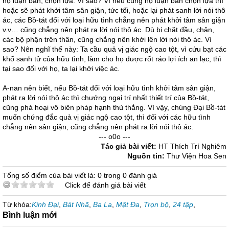
họ luận bàn, chọn lựa. Vì sao? Vì nếu cùng họ luận bàn chọn lựa thì
hoặc sẽ phát khởi tâm sân giận, tức tối, hoặc lại phát sanh lời nói thô
ác, các Bồ-tát đối với loại hữu tình chẳng nên phát khởi tâm sân giận
v.v… cũng chẳng nên phát ra lời nói thô ác. Dù bị chặt đầu, chân,
các bộ phận trên thân, cũng chẳng nên khởi lên lời nói thô ác. Vì
sao? Nên nghĩ thế này: Ta cầu quả vị giác ngộ cao tột, vì cứu bạt các
khổ sanh tử của hữu tình, làm cho họ được rốt ráo lợi ích an lạc, thì
tại sao đối với họ, ta lại khởi việc ác.
A-nan nên biết, nếu Bồ-tát đối với loại hữu tình khởi tâm sân giận,
phát ra lời nói thô ác thì chướng ngại trí nhất thiết trí của Bồ-tát,
cũng phá hoại vô biên pháp hạnh thù thắng. Vì vậy, chúng Đại Bồ-tát
muốn chứng đắc quả vị giác ngộ cao tột, thì đối với các hữu tình
chẳng nên sân giận, cũng chẳng nên phát ra lời nói thô ác.
--- o0o ---
Tác giả bài viết:
HT Thích Trí Nghiêm
Nguồn tin:
Thư Viện Hoa Sen
Tổng số điểm của bài viết là: 0 trong 0 đánh giá
Click để đánh giá bài viết
Từ khóa:
Kinh Đại
,
Bát Nhã
,
Ba La
,
Mật Đa
,
Trọn bộ
,
24 tập
,
Bình luận mới