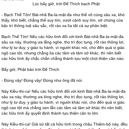
Lúc bấy giờ, trời Đế Thích bạch Phật:
- Bạch Thế Tôn! Bát-nhã Ba-la-mật-đa như thế vô cùng sâu xa, khó
thấy, khó biết, chẳng thể suy tìm, vượt cảnh suy tìm, sở chứng của
bậc trí thông tuệ sâu sắc, rốt ráo xa lìa tất cả sự phân biệt.
Bạch Thế Tôn! Nếu các hữu tình đối với kinh Bát-nhã Ba-la-mật-đa
sâu xa này, thường ưa lắng nghe, thọ trì đọc tụng, rốt ráo thông lợi,
như lý tư duy, y giáo tu hành, vì người khác nói, cho đến quả vị giác
ngộ cao tột, nhưng chẳng lìa các tâm và tâm sở khác, thì nên biết
các hữu tình ấy chắc chắn chẳng thành tựu một chút thiện căn nào.
Bấy giờ, Phật bảo trời Đế Thích:
- Đúng vậy! Đúng vậy! Đúng như ông đã nói.
Này Kiều-thi-ca! Nếu các hữu tình đối với kinh Bát-nhã Ba-la-mật-đa
sâu xa này, thường ưa lóng nghe, thọ trì đọc tụng, rốt ráo thông lợi,
như lý tư duy, y giáo tu hành, vì người khác nói, cho đến quả vị giác
ngộ cao tột mà chẳng xen lẫn các tâm và tâm sở khác thì nên biết,
các hữu tình ấy quyết định thành tựu thiện căn to lớn.
Này Kiều-thi-ca! Giả sử tất cả hữu tình trong châu Thiệm-bộ này, đều