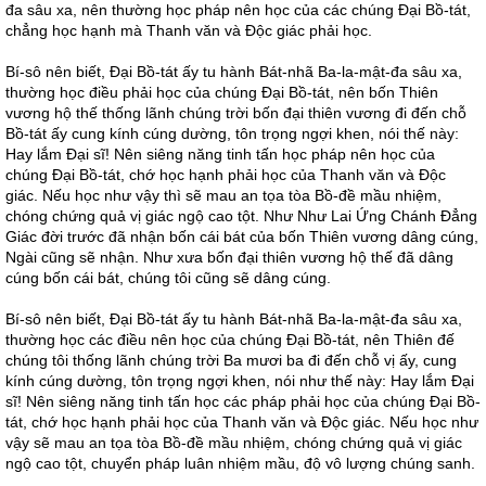
đa sâu xa, nên thường học pháp nên học của các chúng Đại Bồ-tát,
chẳng học hạnh mà Thanh văn và Độc giác phải học.
Bí-sô nên biết, Đại Bồ-tát ấy tu hành Bát-nhã Ba-la-mật-đa sâu xa,
thường học điều phải học của chúng Đại Bồ-tát, nên bốn Thiên
vương hộ thế thống lãnh chúng trời bốn đại thiên vương đi đến chỗ
Bồ-tát ấy cung kính cúng dường, tôn trọng ngợi khen, nói thế này:
Hay lắm Đại sĩ! Nên siêng năng tinh tấn học pháp nên học của
chúng Đại Bồ-tát, chớ học hạnh phải học của Thanh văn và Độc
giác. Nếu học như vậy thì sẽ mau an tọa tòa Bồ-đề mầu nhiệm,
chóng chứng quả vị giác ngộ cao tột. Như Như Lai Ứng Chánh Đẳng
Giác đời trước đã nhận bốn cái bát của bốn Thiên vương dâng cúng,
Ngài cũng sẽ nhận. Như xưa bốn đại thiên vương hộ thế đã dâng
cúng bốn cái bát, chúng tôi cũng sẽ dâng cúng.
Bí-sô nên biết, Đại Bồ-tát ấy tu hành Bát-nhã Ba-la-mật-đa sâu xa,
thường học các điều nên học của chúng Đại Bồ-tát, nên Thiên đế
chúng tôi thống lãnh chúng trời Ba mươi ba đi đến chỗ vị ấy, cung
kính cúng dường, tôn trọng ngợi khen, nói như thế này: Hay lắm Đại
sĩ! Nên siêng năng tinh tấn học các pháp phải học của chúng Đại Bồ-
tát, chớ học hạnh phải học của Thanh văn và Độc giác. Nếu học như
vậy sẽ mau an tọa tòa Bồ-đề mầu nhiệm, chóng chứng quả vị giác
ngộ cao tột, chuyển pháp luân nhiệm mầu, độ vô lượng chúng sanh.