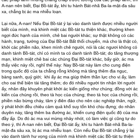
A-nan nên biết, Đại Bồ-tát ấy, khi tu hành Bát-nhã Ba-la-mật-đa sâu
xa, chẳng bị ác ma nhiễu loạn.
Lại nữa, A-nan! Nếu Đại Bồ-tát ỷ lại vào danh tánh được nhiều người
biết của mình, mà khinh miệt các Bồ-tát tu thiện khác, thường khen
ngợi đức hạnh của mình, chê bai người khác; sự thật không có các
hành, trạng, tướng của Đại Bồ-tát Bất thối chuyển, mà cho là thật có,
khởi các phiền não, khen mình chê người, nói là các ngươi không có
danh tánh Bồ-tát, chỉ có mình ta có danh tánh Bồ-tát; do tăng thượng
mạn, khinh miệt chê bai các chúng Đại Bồ-tát khác, bấy giờ, ác ma
thấy việc này rồi, nghĩ thế này: Nay Bồ-tát này làm cho cung điện
trong quốc độ của ta chẳng rỗng không mà tăng thêm địa ngục,
bàng sanh, quỷ giới; khi ấy ác ma giúp thêm thần lực cho vị ấy, làm
cho oai thế biện tài tăng thêm; do đó nhiều người tin nhận lời người
ấy, nhân đây khuyên phát khởi ác kiến giống như chúng; đồng với ác
kiến của chúng rồi, theo tà học của chúng; theo tà học của chúng rồi,
phiền não bừng cháy, tâm ý điên đảo cho nên các nghiệp thân, ngữ,
ý phát khởi đều chiêu cảm quả khổ suy tổn khó chịu đựng; do nhân
duyên này, tăng thêm ba đường ác, khiến cung điện quốc độ của ma
đầy ấp. Do đó ác ma vui mừng nhảy nhót, có làm việc gì cũng tự do
theo ý, thì A-nan nên biết, Đại Bồ-tát ấy, khi tu hành Bát-nhã Ba-la-
mật-đa sâu xa, bị ác ma nhiễu loạn. Còn nếu Đại Bồ-tát chẳng ỷ lại
vào danh tánh hư vọng của mình mà khinh miệt các Bồ-tát tu thiện