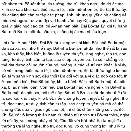
nữ nhơn trụ Bồ-tát thừa, tin tưởng, thọ trì, khen ngợi; do đó ác ma
kinh sợ sầu khổ, các thiện nam tử, thiện nữ nhơn trụ Bồ-tát thừa ấy,
dù chẳng tinh cần tu tập các pháp lành, nhưng quyết định chẳng để
mình và người rơi vào địa vị Thanh văn hay Độc giác, quyết chứng
quả vị giác ngộ cao tột, thì A-nan nên biết, Đại Bồ-tát ấy, khi tu hành
Bát-nhã Ba-la-mật-đa sâu xa, chẳng bị ác ma nhiễu loạn.
Lại nữa, A-nan! Nếu Đại Bồ-tát khi nghe nói kinh Bát-nhã Ba-la-mật-
đa sâu xa, nói như thế này: Bát-nhã Ba-la-mật-đa như thế rất là sâu
xa, khó thấy, khó biết, huống là tuyên thuyết, lắng nghe, thọ trì, đọc
tụng, tư duy, tinh cần tu tập, sao chép truyền bá. Ta còn chẳng có
thể đạt được cội nguồn của nó, huống là các kẻ trí cạn khác. Khi ấy,
có vô lương thiện nam tử, thiện nữ nhơn trụ Bồ-tát thừa nghe lời nói
ấy, tâm sanh kinh sợ, đều thối tâm đối với quả vị giác ngộ cao tột, thì
A-nan nên biết, Đại Bồ-tát ấy, khi tu hành Bát-nhã Ba-la-mật-đa sâu
xa, bị ác nhiễu loạn. Còn nếu Đại Bồ-tát nào khi nghe kinh Bát-nhã
Ba-la-mật-đa sâu xa, nói thế này: Bát-nhã Ba-la-mật-đa như thế rất
là sâu xa, khó thấy, khó biết; nếu chẳng tuyên thuyết, lắng nghe, thọ
trì, đọc tụng, tư duy, tinh cần tu tập, sao chép truyền bá mà có thể
chứng đắc quả vị giác ngộ cao tột, thì chắc chắn không có việc đó.
Khi ấy, có vô lượng thiện nam tử, thiện nữ nhơn trụ Bồ-tát thừa, nghe
lời nói ấy, vui mừng nhảy nhót, đều đối với Bát-nhã Ba-la-mật-đa
thường ưa lắng nghe, thọ trì, đọc tụng, vô cùng thông lợi, như lý tư