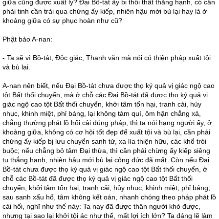
giữa cũng được xuất ly? Đại Bồ-tát ấy bị thối thất thắng hạnh, có cần
phải tinh cần trải qua chừng ấy kiếp, nhiên hậu mới bù lại hay là ở
khoảng giữa có sự phục hoàn như cũ?
Phật bảo A-nan:
- Ta sẽ vì Bồ-tát, Độc giác, Thanh văn mà nói có thiện pháp xuất tội
và bù lại.
A-nan nên biết, nếu Đại Bồ-tát chưa được thọ ký quả vị giác ngộ cao
tột Bất thối chuyển, mà ở chỗ các Đại Bồ-tát đã được thọ ký quả vị
giác ngộ cao tột Bất thối chuyển, khởi tâm tổn hại, tranh cải, hủy
nhục, khinh miệt, phỉ báng, lại không tàm quí, ôm hận chẳng xả,
chẳng thường phát lồ hối cải đúng pháp, thì ta nói hạng người ấy, ở
khoảng giữa, không có cơ hội tốt đẹp để xuất tội và bù lại, cần phải
chừng ấy kiếp bị lưu chuyển sanh tử, xa lìa thiện hữu, các khổ trói
buộc; nếu chẳng bỏ tâm Đại thừa, thì cần phải chừng ấy kiếp siêng
tu thắng hạnh, nhiên hậu mới bù lại công đức đã mất. Còn nếu Đại
Bồ-tát chưa được thọ ký quả vị giác ngộ cao tột Bất thối chuyển, ở
chỗ các Bồ-tát đã được thọ ký quả vị giác ngộ cao tột Bất thối
chuyển, khởi tâm tổn hại, tranh cải, hủy nhục, khinh miệt, phỉ báng,
sau sanh xấu hổ, tâm không kết oán, nhanh chóng theo pháp phát lồ
cải hối, nghĩ như thế này: Ta nay đã được thân người khó được,
nhưng tại sao lại khởi tội ác như thế, mất lợi ích lớn? Ta đáng lẽ làm