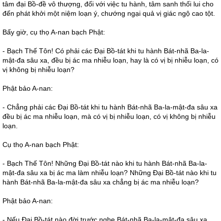
tâm đại Bồ-đề vô thượng, đối với việc tu hành, tâm sanh thối lui cho
đến phát khởi một niệm loạn ý, chướng ngại quả vị giác ngộ cao tột.
Bấy giờ, cụ thọ A-nan bạch Phật:
- Bạch Thế Tôn! Có phải các Đại Bồ-tát khi tu hành Bát-nhã Ba-la-
mật-đa sâu xa, đều bị ác ma nhiễu loạn, hay là có vị bị nhiễu loạn, có
vị không bị nhiễu loạn?
Phật bảo A-nan:
- Chẳng phải các Đại Bồ-tát khi tu hành Bát-nhã Ba-la-mật-đa sâu xa
đều bị ác ma nhiễu loạn, mà có vị bị nhiễu loạn, có vị không bị nhiễu
loạn.
Cụ thọ A-nan bạch Phật:
- Bạch Thế Tôn! Những Đại Bồ-tát nào khi tu hành Bát-nhã Ba-la-
mật-đa sâu xa bị ác ma làm nhiễu loạn? Những Đại Bồ-tát nào khi tu
hành Bát-nhã Ba-la-mật-đa sâu xa chẳng bị ác ma nhiễu loạn?
Phật bảo A-nan:
- Nếu Đại Bồ-tát nào đời trước nghe Bát-nhã Ba-la-mật-đa sâu xa