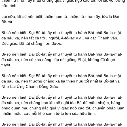
thiện nữ nhơn ấy mau chứng quả vị giác ngộ cao tột, lợi lạc vô lượng
hữu tình.
Lại nữa, Bí-sô nên biết, thiện nam tử, thiện nữ nhơn ấy, tức là Đại
Bồ-tát.
Bí-sô nên biết, Đại Bồ-tát ấy như thuyết tu hành Bát-nhã Ba-la-mật-
đa sâu xa, nên tất cả trời, người, A-tố-lạc v.v... và các Thanh văn,
Độc giác, Bồ-tát chẳng hơn được.
Bí-sô nên biết, Đại Bồ-tát ấy như thuyết tu hành Bát-nhã Ba-la-mật-
đa sâu xa, nên có khả năng tiếp nối giống Phật, không để đoạn
tuyệt.
Bí-sô nên biết, Đại Bồ-tát ấy như thuyết tu hành Bát-nhã Ba-la-mật-
đa sâu xa, nên thường chẳng xa lìa thiện hữu tốt nhất là Bồ-tát và
Như Lai Ứng Chánh Đẳng Giác.
Bí-sô nên biết, Đại Bồ-tát ấy như thuyết tu hành Bát-nhã Ba-la-mật-
đa sâu xa, nên chẳng bao lâu sẽ ngồi tòa Bồ-đề mầu nhiệm, hàng
phục quân ma, chứng đắc quả vị giác ngộ cao tột, chuyển pháp luân
nhiệm mầu, cứu nỗi khổ sanh tử to lớn của hữu tình.
Bí-sô nên biết, Đại Bồ-tát ấy như thuyết tu hành Bát-nhã Ba-la-mật-