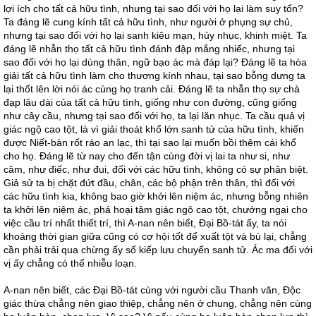
lợi ích cho tất cả hữu tình, nhưng tại sao đối với họ lại làm suy tổn?
Ta đáng lẽ cung kính tất cả hữu tình, như người ở phụng sự chủ,
nhưng tại sao đối với họ lại sanh kiêu mạn, hủy nhục, khinh miệt. Ta
đáng lẽ nhẫn thọ tất cả hữu tình đánh đập mắng nhiếc, nhưng tại
sao đối với họ lại dùng thân, ngữ bạo ác mà đáp lại? Đáng lẽ ta hòa
giải tất cả hữu tình làm cho thương kính nhau, tại sao bỗng dưng ta
lại thốt lên lời nói ác cùng họ tranh cải. Đáng lẽ ta nhẫn thọ sự chà
đạp lâu dài của tất cả hữu tình, giống như con đường, cũng giống
như cây cầu, nhưng tại sao đối với họ, ta lại lăn nhục. Ta cầu quả vị
giác ngộ cao tột, là vì giải thoát khổ lớn sanh tử của hữu tình, khiến
được Niết-bàn rốt ráo an lạc, thì tại sao lại muốn bồi thêm cái khổ
cho họ. Đáng lẽ từ nay cho đến tận cùng đời vị lai ta như si, như
câm, như điếc, như đui, đối với các hữu tình, không có sự phân biệt.
Giả sử ta bị chặt đứt đầu, chân, các bộ phận trên thân, thì đối với
các hữu tình kia, không bao giờ khởi lên niệm ác, nhưng bỗng nhiên
ta khởi lên niệm ác, phá hoại tâm giác ngộ cao tột, chướng ngại cho
việc cầu trí nhất thiết trí, thì A-nan nên biết, Đại Bồ-tát ấy, ta nói
khoảng thời gian giữa cũng có cơ hội tốt để xuất tột và bù lại, chẳng
cần phải trải qua chừng ấy số kiếp lưu chuyển sanh tử. Ác ma đối với
vị ấy chẳng có thể nhiễu loạn.
A-nan nên biết, các Đại Bồ-tát cùng với người cầu Thanh văn, Độc
giác thừa chẳng nên giao thiệp, chẳng nên ở chung, chẳng nên cùng