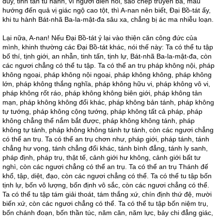
duy, tinh tấn tu hành, vì người diễn nói, sao chép truyền bá, mau
hướng đến quả vị giác ngộ cao tột, thì A-nan nên biết, Đại Bồ-tát ấy,
khi tu hành Bát-nhã Ba-la-mật-đa sâu xa, chẳng bị ác ma nhiễu loạn.
Lại nữa, A-nan! Nếu Đại Bồ-tát ỷ lại vào thiện căn công đức của
mình, khinh thường các Đại Bồ-tát khác, nói thế này: Ta có thể tu tập
bố thí, tịnh giới, an nhẫn, tinh tấn, tịnh lự, Bát-nhã Ba-la-mật-đa, còn
các ngươi chẳng có thể tu tập. Ta có thể an trụ pháp không nội, pháp
không ngoại, pháp không nội ngoại, pháp không không, pháp không
lớn, pháp không thắng nghĩa, pháp không hữu vi, pháp không vô vi,
pháp không rốt ráo, pháp không không biên giới, pháp không tản
mạn, pháp không không đổi khác, pháp không bản tánh, pháp không
tự tướng, pháp không cộng tướng, pháp không tất cả pháp, pháp
không chẳng thể nắm bắt được, pháp không không tánh, pháp
không tự tánh, pháp không không tánh tự tánh, còn các ngươi chẳng
có thể an trụ. Ta có thể an trụ chơn như, pháp giới, pháp tánh, tánh
chẳng hư vọng, tánh chẳng đổi khác, tánh bình đẳng, tánh ly sanh,
pháp định, pháp trụ, thật tế, cảnh giới hư không, cảnh giới bất tư
nghì, còn các ngươi chẳng có thể an trụ. Ta có thể an trụ Thánh đế
khổ, tập, diệt, đạo, còn các ngươi chẳng có thể. Ta có thể tu tập bốn
tịnh lự, bốn vô lượng, bốn định vô sắc, còn các ngươi chẳng có thể.
Ta có thể tu tập tám giải thoát, tám thắng xứ, chín định thứ đệ, mười
biến xứ, còn các ngươi chẳng có thể. Ta có thể tu tập bốn niệm trụ,
bốn chánh đoạn, bốn thần túc, năm căn, năm lực, bảy chi đẳng giác,