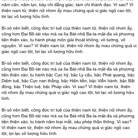
năm căn, năm lực, bảy chi đẳng giác, tám chi thánh đạo. Vì sao? Vì
thiện nam tử, thiện nữ nhơn ấy mau chứng quả vị giác ngộ cao tột,
lợi lạc vô lượng hữu tình.
Bí-sô nên biết, công đức trí tuệ của thiện nam tử, thiện nữ nhơn ấy,
cũng hơn Đại Bồ-tát nào mà xa lìa Bát-nhã Ba-la-mật-đa và phương
tiện thiện xảo, tu hành pháp môn giải thoát không, vô tướng, vô
nguyện. Vì sao? Vì thiện nam tử, thiện nữ nhơn ấy mau chứng quả vị
giác ngộ cao tột, lợi lạc vô lượng hữu tình.
Bí-sô nên biết, công đức trí tuệ của thiện nam tử, thiện nữ nhơn ấy,
cũng hơn Đại Bồ-tát nào mà xa lìa Bát-nhã Ba-la-mật-đa và phương
tiện thiện xảo, tu hành bậc Cực hỷ, bậc Ly cấu, bậc Phát quang, bậc
Diệm tuệ, bậc Cực nan thắng, bậc Hiện tiền, bậc Viễn hành, bậc Bất
động, bậc Thiện tuệ, bậc Pháp vân. Vì sao? Vì thiện nam tử, thiện
nữ nhơn ấy mau chứng quả vị giác ngộ cao tột, lợi lạc vô lượng hữu
tình.
Bí-sô nên biết, công đức trí tuệ của thiện nam tử, thiện nữ nhơn ấy,
cũng hơn Đại Bồ-tát nào mà xa lìa Bát-nhã Ba-la-mật-đa và phương
tiện thiện xảo, tu hành năm loại mắt, sáu phép thần thông. Vì sao?
Vì thiện nam tử, thiện nữ nhơn ấy mau chứng quả vị giác ngộ cao
tột, lợi lạc vô lượng hữu tình.