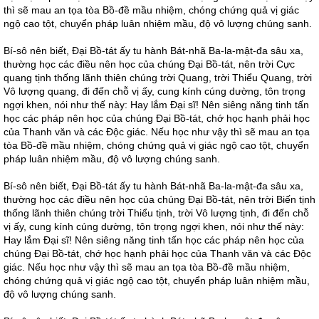
thì sẽ mau an tọa tòa Bồ-đề mầu nhiệm, chóng chứng quả vị giác
ngộ cao tột, chuyển pháp luân nhiệm mầu, độ vô lượng chúng sanh.
Bí-sô nên biết, Đại Bồ-tát ấy tu hành Bát-nhã Ba-la-mật-đa sâu xa,
thường học các điều nên học của chúng Đại Bồ-tát, nên trời Cực
quang tịnh thống lãnh thiên chúng trời Quang, trời Thiểu Quang, trời
Vô lượng quang, đi đến chỗ vị ấy, cung kính cúng dường, tôn trọng
ngợi khen, nói như thế này: Hay lắm Đại sĩ! Nên siêng năng tinh tấn
học các pháp nên học của chúng Đại Bồ-tát, chớ học hạnh phải học
của Thanh văn và các Độc giác. Nếu học như vậy thì sẽ mau an tọa
tòa Bồ-đề mầu nhiệm, chóng chứng quả vị giác ngộ cao tột, chuyển
pháp luân nhiệm mầu, độ vô lượng chúng sanh.
Bí-sô nên biết, Đại Bồ-tát ấy tu hành Bát-nhã Ba-la-mật-đa sâu xa,
thường học các điều nên học của chúng Đại Bồ-tát, nên trời Biến tịnh
thống lãnh thiên chúng trời Thiểu tịnh, trời Vô lượng tịnh, đi đến chỗ
vị ấy, cung kính cúng dường, tôn trọng ngợi khen, nói như thế này:
Hay lắm Đại sĩ! Nên siêng năng tinh tấn học các pháp nên học của
chúng Đại Bồ-tát, chớ học hạnh phải học của Thanh văn và các Độc
giác. Nếu học như vậy thì sẽ mau an tọa tòa Bồ-đề mầu nhiệm,
chóng chứng quả vị giác ngộ cao tột, chuyển pháp luân nhiệm mầu,
độ vô lượng chúng sanh.