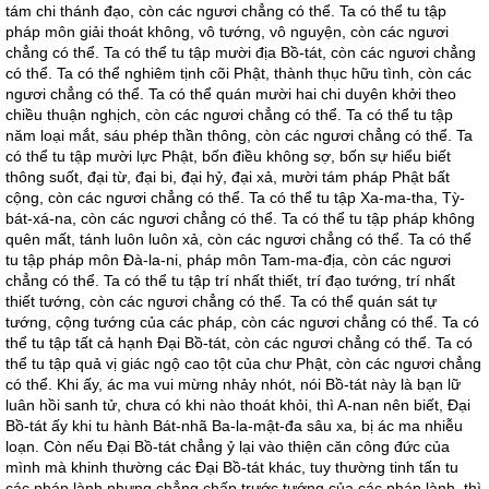
tám chi thánh đạo, còn các ngươi chẳng có thể. Ta có thể tu tập
pháp môn giải thoát không, vô tướng, vô nguyện, còn các ngươi
chẳng có thể. Ta có thể tu tập mười địa Bồ-tát, còn các ngươi chẳng
có thể. Ta có thể nghiêm tịnh cõi Phật, thành thục hữu tình, còn các
ngươi chẳng có thể. Ta có thể quán mười hai chi duyên khởi theo
chiều thuận nghịch, còn các ngươi chẳng có thể. Ta có thể tu tập
năm loại mắt, sáu phép thần thông, còn các ngươi chẳng có thể. Ta
có thể tu tập mười lực Phật, bốn điều không sợ, bốn sự hiểu biết
thông suốt, đại từ, đại bi, đại hỷ, đại xả, mười tám pháp Phật bất
cộng, còn các ngươi chẳng có thể. Ta có thể tu tập Xa-ma-tha, Tỳ-
bát-xá-na, còn các ngươi chẳng có thể. Ta có thể tu tập pháp không
quên mất, tánh luôn luôn xả, còn các ngươi chẳng có thể. Ta có thể
tu tập pháp môn Đà-la-ni, pháp môn Tam-ma-địa, còn các ngươi
chẳng có thể. Ta có thể tu tập trí nhất thiết, trí đạo tướng, trí nhất
thiết tướng, còn các ngươi chẳng có thể. Ta có thể quán sát tự
tướng, cộng tướng của các pháp, còn các ngươi chẳng có thể. Ta có
thể tu tập tất cả hạnh Đại Bồ-tát, còn các ngươi chẳng có thể. Ta có
thể tu tập quả vị giác ngộ cao tột của chư Phật, còn các ngươi chẳng
có thể. Khi ấy, ác ma vui mừng nhảy nhót, nói Bồ-tát này là bạn lữ
luân hồi sanh tử, chưa có khi nào thoát khỏi, thì A-nan nên biết, Đại
Bồ-tát ấy khi tu hành Bát-nhã Ba-la-mật-đa sâu xa, bị ác ma nhiễu
loạn. Còn nếu Đại Bồ-tát chẳng ỷ lại vào thiện căn công đức của
mình mà khinh thường các Đại Bồ-tát khác, tuy thường tinh tấn tu
các pháp lành nhưng chẳng chấp trước tướng của các pháp lành, thì