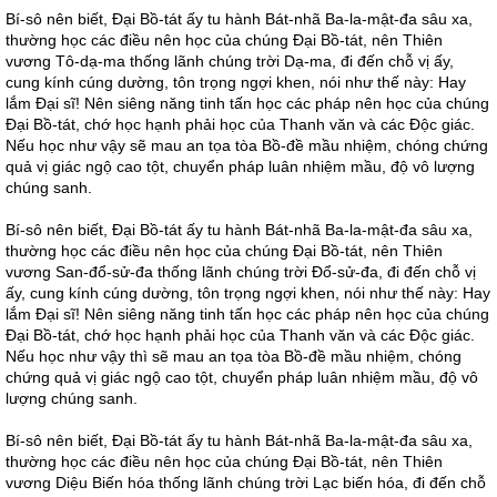
Bí-sô nên biết, Đại Bồ-tát ấy tu hành Bát-nhã Ba-la-mật-đa sâu xa,
thường học các điều nên học của chúng Đại Bồ-tát, nên Thiên
vương Tô-dạ-ma thống lãnh chúng trời Dạ-ma, đi đến chỗ vị ấy,
cung kính cúng dường, tôn trọng ngợi khen, nói như thế này: Hay
lắm Đại sĩ! Nên siêng năng tinh tấn học các pháp nên học của chúng
Đại Bồ-tát, chớ học hạnh phải học của Thanh văn và các Độc giác.
Nếu học như vậy sẽ mau an tọa tòa Bồ-đề mầu nhiệm, chóng chứng
quả vị giác ngộ cao tột, chuyển pháp luân nhiệm mầu, độ vô lượng
chúng sanh.
Bí-sô nên biết, Đại Bồ-tát ấy tu hành Bát-nhã Ba-la-mật-đa sâu xa,
thường học các điều nên học của chúng Đại Bồ-tát, nên Thiên
vương San-đổ-sử-đa thống lãnh chúng trời Đổ-sử-đa, đi đến chỗ vị
ấy, cung kính cúng dường, tôn trọng ngợi khen, nói như thế này: Hay
lắm Đại sĩ! Nên siêng năng tinh tấn học các pháp nên học của chúng
Đại Bồ-tát, chớ học hạnh phải học của Thanh văn và các Độc giác.
Nếu học như vậy thì sẽ mau an tọa tòa Bồ-đề mầu nhiệm, chóng
chứng quả vị giác ngộ cao tột, chuyển pháp luân nhiệm mầu, độ vô
lượng chúng sanh.
Bí-sô nên biết, Đại Bồ-tát ấy tu hành Bát-nhã Ba-la-mật-đa sâu xa,
thường học các điều nên học của chúng Đại Bồ-tát, nên Thiên
vương Diệu Biến hóa thống lãnh chúng trời Lạc biến hóa, đi đến chỗ