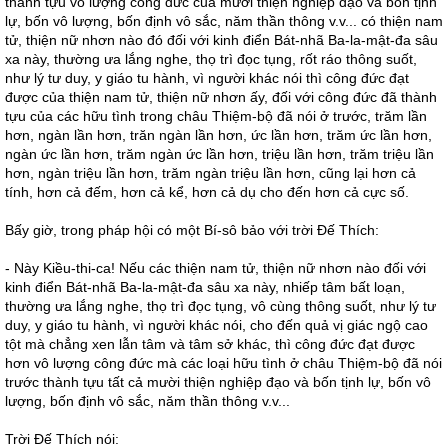
thành tựu vô lượng công đức của mười thiện nghiệp đạo và bốn tịnh
lự, bốn vô lượng, bốn định vô sắc, năm thần thông v.v... có thiện nam
tử, thiện nữ nhơn nào đó đối với kinh điển Bát-nhã Ba-la-mật-đa sâu
xa này, thường ưa lắng nghe, thọ trì đọc tụng, rốt ráo thông suốt,
như lý tư duy, y giáo tu hành, vì người khác nói thì công đức đạt
được của thiện nam tử, thiện nữ nhơn ấy, đối với công đức đã thành
tựu của các hữu tình trong châu Thiệm-bộ đã nói ở trước, trăm lần
hơn, ngàn lần hơn, trăn ngàn lần hơn, ức lần hơn, trăm ức lần hơn,
ngàn ức lần hơn, trăm ngàn ức lần hơn, triệu lần hơn, trăm triệu lần
hơn, ngàn triệu lần hơn, trăm ngàn triệu lần hơn, cũng lại hơn cả
tính, hơn cả đếm, hơn cả kể, hơn cả dụ cho đến hơn cả cực số.
Bấy giờ, trong pháp hội có một Bí-sô bảo với trời Đế Thích:
- Này Kiều-thi-ca! Nếu các thiện nam tử, thiện nữ nhơn nào đối với
kinh điển Bát-nhã Ba-la-mật-đa sâu xa này, nhiếp tâm bất loạn,
thường ưa lắng nghe, thọ trì đọc tụng, vô cùng thông suốt, như lý tư
duy, y giáo tu hành, vì người khác nói, cho đến quả vị giác ngộ cao
tột mà chẳng xen lẫn tâm và tâm sở khác, thì công đức đạt được
hơn vô lượng công đức mà các loại hữu tình ở châu Thiệm-bộ đã nói
trước thành tựu tất cả mười thiện nghiệp đạo và bốn tịnh lự, bốn vô
lượng, bốn định vô sắc, năm thần thông v.v...
Trời Đế Thích nói: