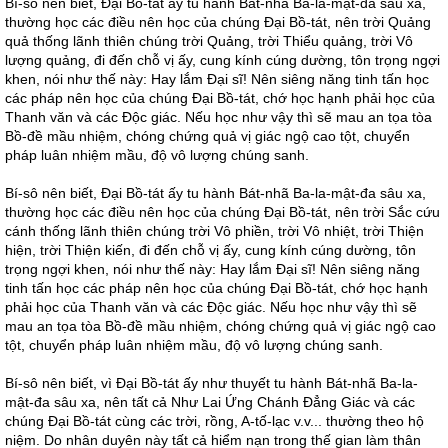
Bí-sô nên biết, Đại Bồ-tát ấy tu hành Bát-nhã Ba-la-mật-đa sâu xa,
thường học các điều nên học của chúng Đại Bồ-tát, nên trời Quảng
quả thống lãnh thiên chúng trời Quảng, trời Thiểu quảng, trời Vô
lượng quảng, đi đến chỗ vị ấy, cung kính cúng dường, tôn trọng ngợi
khen, nói như thế này: Hay lắm Đại sĩ! Nên siêng năng tinh tấn học
các pháp nên học của chúng Đại Bồ-tát, chớ học hạnh phải học của
Thanh văn và các Độc giác. Nếu học như vậy thì sẽ mau an tọa tòa
Bồ-đề mầu nhiệm, chóng chứng quả vị giác ngộ cao tột, chuyển
pháp luân nhiệm mầu, độ vô lượng chúng sanh.
Bí-sô nên biết, Đại Bồ-tát ấy tu hành Bát-nhã Ba-la-mật-đa sâu xa,
thường học các điều nên học của chúng Đại Bồ-tát, nên trời Sắc cứu
cánh thống lãnh thiên chúng trời Vô phiền, trời Vô nhiệt, trời Thiện
hiện, trời Thiện kiến, đi đến chỗ vị ấy, cung kính cúng dường, tôn
trọng ngợi khen, nói như thế này: Hay lắm Đại sĩ! Nên siêng năng
tinh tấn học các pháp nên học của chúng Đại Bồ-tát, chớ học hạnh
phải học của Thanh văn và các Độc giác. Nếu học như vậy thì sẽ
mau an tọa tòa Bồ-đề mầu nhiệm, chóng chứng quả vị giác ngộ cao
tột, chuyển pháp luân nhiệm mầu, độ vô lượng chúng sanh.
Bí-sô nên biết, vì Đại Bồ-tát ấy như thuyết tu hành Bát-nhã Ba-la-
mật-đa sâu xa, nên tất cả Như Lai Ứng Chánh Đẳng Giác và các
chúng Đại Bồ-tát cùng các trời, rồng, A-tố-lạc v.v... thường theo hộ
niệm. Do nhân duyên này tất cả hiểm nạn trong thế gian làm thân