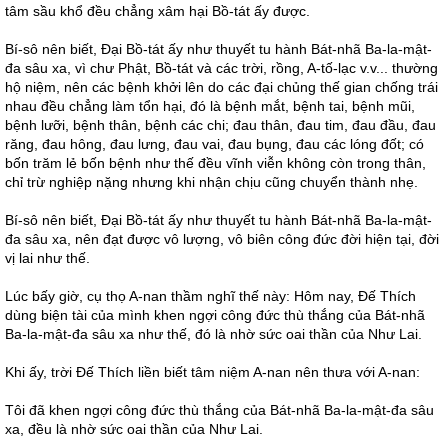
tâm sầu khổ đều chẳng xâm hại Bồ-tát ấy được.
Bí-sô nên biết, Đại Bồ-tát ấy như thuyết tu hành Bát-nhã Ba-la-mật-
đa sâu xa, vì chư Phật, Bồ-tát và các trời, rồng, A-tố-lạc v.v... thường
hộ niệm, nên các bệnh khởi lên do các đại chủng thế gian chống trái
nhau đều chẳng làm tổn hại, đó là bệnh mắt, bệnh tai, bệnh mũi,
bệnh lưỡi, bệnh thân, bệnh các chi; đau thân, đau tim, đau đầu, đau
răng, đau hông, đau lưng, đau vai, đau bụng, đau các lóng đốt; có
bốn trăm lẻ bốn bệnh như thế đều vĩnh viễn không còn trong thân,
chỉ trừ nghiệp nặng nhưng khi nhận chịu cũng chuyển thành nhẹ.
Bí-sô nên biết, Đại Bồ-tát ấy như thuyết tu hành Bát-nhã Ba-la-mật-
đa sâu xa, nên đạt được vô lượng, vô biên công đức đời hiện tại, đời
vị lai như thế.
Lúc bấy giờ, cụ thọ A-nan thầm nghĩ thế này: Hôm nay, Đế Thích
dùng biện tài của mình khen ngợi công đức thù thắng của Bát-nhã
Ba-la-mật-đa sâu xa như thế, đó là nhờ sức oai thần của Như Lai.
Khi ấy, trời Đế Thích liền biết tâm niệm A-nan nên thưa với A-nan:
Tôi đã khen ngợi công đức thù thắng của Bát-nhã Ba-la-mật-đa sâu
xa, đều là nhờ sức oai thần của Như Lai.