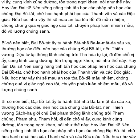
vị ấy, cung kính cúng dường, tôn trọng ngợi khen, nói như thế này:
Hay lắm Đại sĩ! Nên siêng năng tinh tấn học các pháp nên học của
chúng Đại Bồ-tát, chớ học hạnh phải học của Thanh văn và các Độc
giác. Nếu học như vậy thì sẽ mau an tọa tòa Bồ-đề mầu nhiệm,
chóng chứng quả vị giác ngộ cao tột, chuyển pháp luân nhiệm mầu,
độ vô lượng chúng sanh.
Bí-sô nên biết, Đại Bồ-tát ấy tu hành Bát-nhã Ba-la-mật-đa sâu xa,
thường học các điều nên học của chúng Đại Bồ-tát, nên Thiên
vương Diệu tự tại thống lãnh chúng trời Tha hóa tự tại, đi đến chỗ vị
ấy, cung kính cúng dường, tôn trọng ngợi khen, nói như thế này: Hay
lắm Đại sĩ! Nên siêng năng tinh tấn học các pháp nên học của chúng
Đại Bồ-tát, chớ học hạnh phải học của Thanh văn và các Độc giác.
Nếu học như vậy thì sẽ mau an tọa tòa Bồ-đề mầu nhiệm, chóng
chứng quả vị giác ngộ cao tột, chuyển pháp luân nhiệm mầu, độ vô
lượng chúng sanh.
Bí-sô nên biết, Đại Bồ-tát ấy tu hành Bát-nhã Ba-la-mật-đa sâu xa,
thường học các điều nên học của chúng Đại Bồ-tát, nên Thiên
vương Sách-ha giới chủ Đại phạm thống lãnh chúng trời Phạm
chúng, Phạm phụ, Phạm hội, đi đến chỗ vị ấy, cung kính cúng
dường, tôn trọng ngợi khen, nói như thế này: Hay lắm Đại sĩ! Nên
siêng năng tinh tấn học các pháp nên học của chúng Đại Bồ-tát, chớ
học hạnh phải học của Thanh văn và các Độc giác. Nếu học như vậy