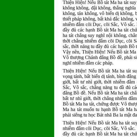
Thiện Hiện! Nếu Bồ tát Ma ha tát suy
không không, đậi không, thắng nghĩa 
không, tán không, vô biến dị không, 
thiết pháp không, bất khả đắc không, 
nhiễm đắm cõi Dục, cõi Sắc, Vô sắc.
đầy đủ các hạnh Bồ tát Ma ha tát c
ha tát chẳng suy nghĩ nội không, chẳ
thời chẳng nhiễm đắm cõi Dục, cõi S
sắc, thời năng tu đầy đủ các hạnh Bồ
Vậy nên, Thiện Hiện! Nếu Bồ tát Ma 
Vô thượng Chánh đẳng Bồ đề, phải siê
nghĩ nhiễm đắm các pháp.
Thiện Hiện! Nếu Bồ tát Ma ha tát su
vọng tánh, bất biến dị tánh, bình đẳng 
giới, bất tư nhì giới, thời nhiễm đắ
Sắc, Vô sắc, chẳng năng tu đầ đủ c
đẳng Bồ đề. Nếu Bồ tát Ma ha tát chẳ
bất tư nhì giới, thời chẳng nhiễm đắm
Bồ tát Ma ha tát, chứng được Vô thư
Ma ha tát muốn tu hạnh Bồ tát Ma 
phải siêng tu học Bát nhã Ba la mật 
Thiện Hiện! Nếu Bồ tát Ma ha tát suy 
nhiễm đắm cõi Dục, cõi Sắc, Vô sắc.
đầy đủ các hạnh Bồ tát Ma ha tát c