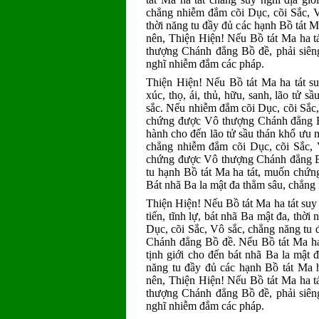
chẳng nhiễm đắm cõi Dục, cõi Sắc, V
thời năng tu đầy đủ các hạnh Bồ tát
nên, Thiện Hiện! Nếu Bồ tát Ma ha t
thượng Chánh đẳng Bồ đề, phải siêng
nghĩ nhiễm đắm các pháp.
Thiện Hiện! Nếu Bồ tát Ma ha tát su
xúc, thọ, ái, thủ, hữu, sanh, lão tử 
sắc. Nếu nhiễm đắm cõi Dục, cõi Sắc,
chứng được Vô thượng Chánh đẳng Bồ
hành cho đến lão tử sầu thán khổ ưu 
chẳng nhiễm đắm cõi Dục, cõi Sắc, V
chứng được Vô thượng Chánh đẳng Bồ
tu hạnh Bồ tát Ma ha tát, muốn chứn
Bát nhã Ba la mật đa thẳm sâu, chẳng
Thiện Hiện! Nếu Bồ tát Ma ha tát suy n
tiến, tĩnh lự, bát nhã Ba mật đa, thờ
Dục, cõi Sắc, Vô sắc, chẳng năng tu
Chánh đẳng Bồ đề. Nếu Bồ tát Ma ha 
tịnh giới cho đến bát nhã Ba la mật 
năng tu đầy đủ các hạnh Bồ tát Ma
nên, Thiện Hiện! Nếu Bồ tát Ma ha t
thượng Chánh đẳng Bồ đề, phải siêng
nghĩ nhiễm đắm các pháp.