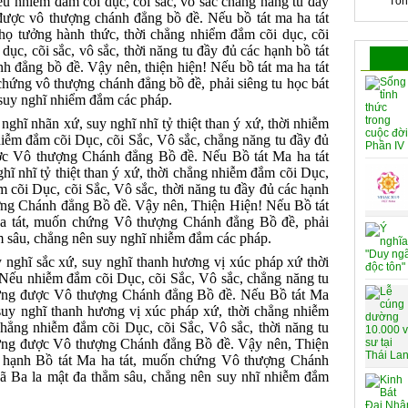
ếu nhiễm đắm cõi dục, cõi sắc, vô sắc chẳng năng tu đầy
Tổn
 được vô thượng chánh đẳng bồ đề. Nếu bồ tát ma ha tát
thọ tưởng hành thức, thời chẳng nhiểm đắm cõi dục, cõi
dục, cõi sắc, vô sắc, thời năng tu đầy đủ các hạnh bồ tát
h đẳng bồ đề. Vậy nên, thiện hiện! Nếu bồ tát ma ha tát
chứng vô thượng chánh đẳng bồ đề, phải siêng tu học bát
 suy nghĩ nhiểm đắm các pháp.
nghĩ nhãn xứ, suy nghĩ nhĩ tỷ thiệt than ý xứ, thời nhiễm
iễm đắm cõi Dục, cõi Sắc, Vô sắc, chẳng năng tu đầy đủ
ợc Vô thượng Chánh đẳng Bồ đề. Nếu Bồ tát Ma ha tát
ĩ nhĩ tỷ thiệt than ý xứ, thời chẳng nhiễm đắm cõi Dục,
 cõi Dục, cõi Sắc, Vô sắc, thời năng tu đầy đủ các hạnh
ợng Chánh đẳng Bồ đề. Vậy nên, Thiện Hiện! Nếu Bồ tát
ha tát, muốn chứng Vô thượng Chánh đẳng Bồ đề, phải
ẳm sâu, chẳng nên suy nghĩ nhiễm đắm các pháp.
 nghĩ sắc xứ, suy nghĩ thanh hương vị xúc pháp xứ thời
 Nếu nhiễm đắm cõi Dục, cõi Sắc, Vô sắc, chẳng năng tu
hứng được Vô thượng Chánh đẳng Bồ đề. Nếu Bồ tát Ma
 suy nghĩ thanh hương vị xúc pháp xứ, thời chẳng nhiễm
hẳng nhiễm đắm cõi Dục, cõi Sắc, Vô sắc, thời năng tu
hứng được Vô thượng Chánh đẳng Bồ đề. Vậy nên, Thiện
u hạnh Bồ tát Ma ha tát, muốn chứng Vô thượng Chánh
hã Ba la mật đa thẳm sâu, chẳng nên suy nhĩ nhiễm đắm