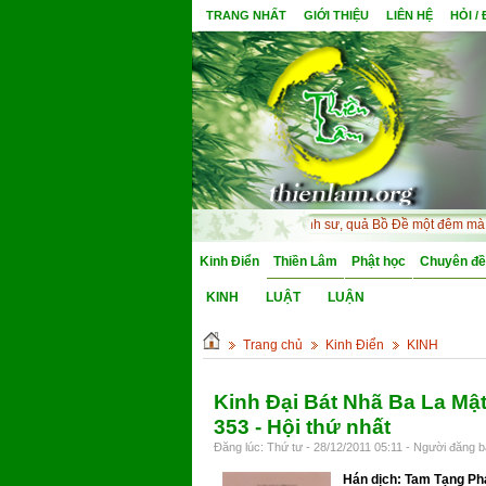
TRANG NHẤT
GIỚI THIỆU
LIÊN HỆ
HỎI /
Nguyền mong thân cận minh sư, quả Bồ Đề một đêm mà chín.
Kinh Điển
Thiền Lâm
Phật học
Chuyên đề
KINH
LUẬT
LUẬN
Trang chủ
Kinh Điển
KINH
Kinh Đại Bát Nhã Ba La Mậ
353 - Hội thứ nhất
Đăng lúc: Thứ tư - 28/12/2011 05:11 - Người đăng bà
Hán dịch: Tam Tạng Ph