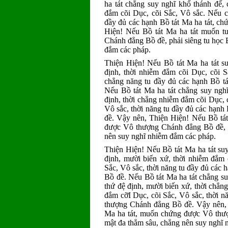
ha tát chẳng suy nghĩ khổ thánh đế, 
đắm cõi Dục, cõi Sắc, Vô sắc. Nếu c
đầy đủ các hạnh Bồ tát Ma ha tát, c
Hiện! Nếu Bồ tát Ma ha tát muốn t
Chánh đẳng Bồ đề, phải siêng tu học 
đắm các pháp.
Thiện Hiện! Nếu Bồ tát Ma ha tát su
định, thời nhiễm đắm cõi Dục, cõi 
chẳng năng tu đầy đủ các hạnh Bồ t
Nếu Bồ tát Ma ha tát chẳng suy nghĩ
định, thời chẳng nhiễm đắm cõi Dục, 
Vô sắc, thời năng tu đầy đủ các hạn
đề. Vậy nên, Thiện Hiện! Nếu Bồ tát
được Vô thượng Chánh đẳng Bồ đề, ph
nên suy nghĩ nhiễm đắm các pháp.
Thiện Hiện! Nếu Bồ tát Ma ha tát suy 
định, mười biến xứ, thời nhiễm đắm 
Sắc, Vô sắc, thời năng tu đầy đủ các
Bồ đề. Nếu Bồ tát Ma ha tát chẳng suy
thứ đệ định, mười biến xứ, thời chẳ
đắm cỡI Dục, cõi Sắc, Vô sắc, thời n
thượng Chánh đẳng Bồ đề. Vậy nên, 
Ma ha tát, muốn chứng được Vô thượ
mật đa thẳm sâu, chẳng nên suy nghĩ 