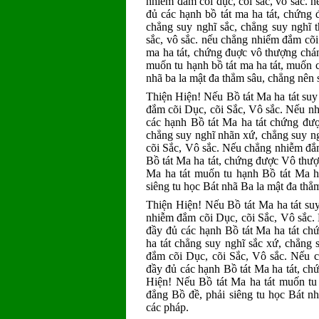
nhiễm đắm cõi dục, cõi sắc, vô sắc. n
đủ các hạnh bồ tát ma ha tát, chứng
chẳng suy nghĩ sắc, chẳng suy nghĩ 
sắc, vô sắc. nếu chẳng nhiểm đắm cõi 
ma ha tát, chứng đuợc vô thượng chán
muốn tu hạnh bồ tát ma ha tát, muốn 
nhã ba la mật đa thẳm sâu, chẳng nên
Thiện Hiện! Nếu Bồ tát Ma ha tát suy 
đắm cõi Dục, cõi Sắc, Vô sắc. Nếu nh
các hạnh Bồ tát Ma ha tát chứng đư
chẳng suy nghĩ nhãn xứ, chẳng suy ngh
cõi Sắc, Vô sắc. Nếu chẳng nhiễm đắm
Bồ tát Ma ha tát, chứng được Vô thư
Ma ha tát muốn tu hạnh Bồ tát Ma 
siêng tu học Bát nhã Ba la mật đa th
Thiện Hiện! Nếu Bồ tát Ma ha tát suy
nhiễm đắm cõi Dục, cõi Sắc, Vô sắc.
đầy đủ các hạnh Bồ tát Ma ha tát c
ha tát chẳng suy nghĩ sắc xứ, chẳng
đắm cõi Dục, cõi Sắc, Vô sắc. Nếu c
đầy đủ các hạnh Bồ tát Ma ha tát, c
Hiện! Nếu Bồ tát Ma ha tát muốn t
đẳng Bồ đề, phải siêng tu học Bát n
các pháp.