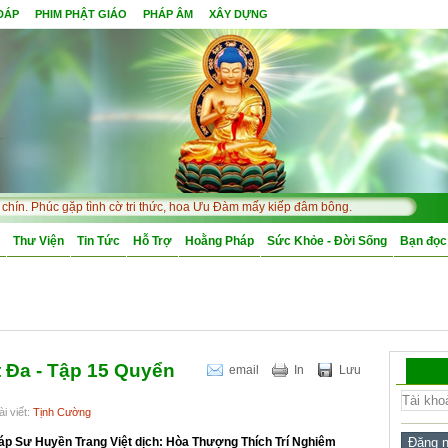
 ĐÁP
PHIM PHẬT GIÁO
PHÁP ÂM
XÂY DỰNG
 Phúc gặp tình cờ tri thức, hoa Ưu Đàm mấy kiếp đâm bông.
Thư Viện
Tin Tức
Hỗ Trợ
Hoằng Pháp
Sức Khỏe - Đời Sống
Bạn đọc
t Đa - Tập 15 Quyển
email
In
Lưu
i viết:
Tịnh Cường
áp Sư Huyền Trang Việt dịch: Hòa Thượng Thích Trí Nghiêm