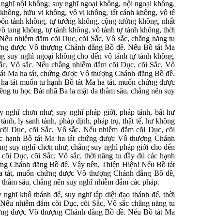
 nghĩ nộI không; suy nghĩ ngoại không, nội ngoại không,
không, hữu vi không, vô vi không, tất cánh không, vô tế
bổn tánh không, tự tướng không, cộng tướng không, nhất
vô tang không, tự tánh không, vô tánh tự tánh không, thời
 Nếu nhiễm đắm cõi Dục, cõi Sắc, Vô sắc, chẳng năng tu
hứng được Vô thượng Chánh đẳng Bồ đề. Nếu Bồ tát Ma
ng suy nghĩ ngoại không cho đến vô tánh tự tánh không,
ắc, Vô sắc. Nếu chẳng nhiễm đắm cõi Dục, cõi Sắc, Vô
 tát Ma ha tát, chứng được Vô thượng Chánh đẳng Bồ đề.
ha tát muốn tu hạnh Bồ tát Ma ha tát, muốn chứng được
ng tu học Bát nhã Ba la mật đa thẳm sâu, chẳng nên suy
y nghĩ chơn như; suy nghĩ pháp giới, pháp tánh, bất hư
tánh, ly sanh tánh, pháp định, pháp trụ, thật tế, hư không
m cõi Dục, cõi Sắc, Vô sắc. Nếu nhiễm đắm cõi Dục, cõi
ác hạnh Bồ tát Ma ha tát chứng được Vô thượng Chánh
ng suy nghĩ chơn như; chẳng suy nghĩ pháp giới cho đến
 cõi Dục, cõi Sắc, Vô sắc, thời năng tu đầy đủ các hạnh
ợng Chánh đẳng Bồ đề. Vậy nên, Thiện Hiện! Nếu Bồ tát
ha tát, muốn chứng được Vô thượng Chánh đẳng Bồ đề,
đa thẳm sâu, chẳng nên suy nghĩ nhiễm đắm các pháp.
nghĩ khổ thánh đế, suy nghĩ tập diệt đạo thánh đế, thời
 Nếu nhiễm đắm cõi Dục, cõi Sắc, Vô sắc chẳng năng tu
hứng được Vô thượng Chánh đẳng Bồ đề. Nếu Bồ tát Ma