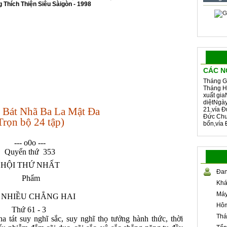
Thích Thiện Siêu Sàigòn - 1998
CÁC N
Tháng G
Tháng H
xuất gia
diệtNgà
 Bát Nhã Ba La Mật Đa
21,vía Đ
Đức Chu
Trọn bộ 24 tập)
bốn,vía 
--- o0o ---
Quyển thứ 353
HỘI THỨ NHẤT
Đan
Phẩm
Khá
Máy
 NHIỀU CHẲNG HAI
Hôm
Thứ 61 - 3
Thá
ha tát suy nghĩ sắc, suy nghĩ thọ tưởng hành thức, thời