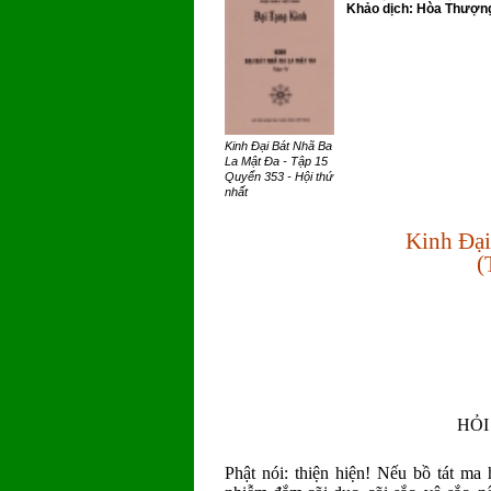
Khảo dịch: Hòa Thượng 
Kinh Đại Bát Nhã Ba
La Mật Đa - Tập 15
Quyển 353 - Hội thứ
nhất
Kinh Đại
(
HỎI
Phật nói: thiện hiện! Nếu bồ tát ma 