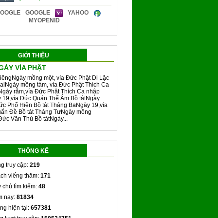
GOOGLE
YAHOO
MYOPENID
GIỚI THIỆU
GÀY VÍA PHẬT
iêngNgày mồng một, vía Đức Phật Di Lặc
aiNgày mồng tám, vía Đức Phật Thích Ca
Ngày rằm,vía Đức Phật Thích Ca nhập
y 19,vía Đức Quán Thế Âm Bồ tátNgày
ức Phổ Hiền Bồ tát Tháng BaNgày 19,vía
ẩn Đề Bồ tát Tháng TưNgày mồng
Đức Văn Thù Bồ tátNgày...
THỐNG KÊ
g truy cập:
219
ch viếng thăm:
171
 chủ tìm kiếm:
48
 nay:
81834
ng hiện tại:
657381