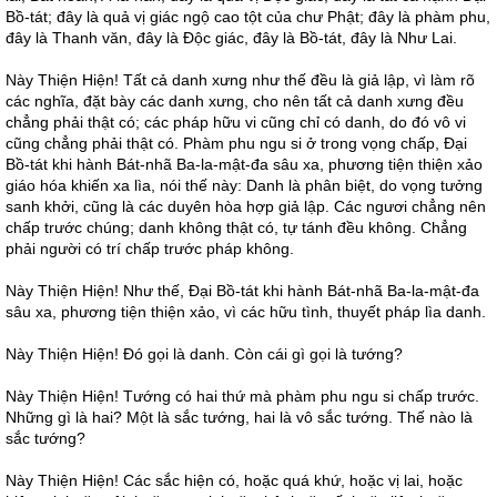
Bồ-tát; đây là quả vị giác ngộ cao tột của chư Phật; đây là phàm phu,
đây là Thanh văn, đây là Độc giác, đây là Bồ-tát, đây là Như Lai.
Này Thiện Hiện! Tất cả danh xưng như thế đều là giả lập, vì làm rõ
các nghĩa, đặt bày các danh xưng, cho nên tất cả danh xưng đều
chẳng phải thật có; các pháp hữu vi cũng chỉ có danh, do đó vô vi
cũng chẳng phải thật có. Phàm phu ngu si ở trong vọng chấp, Đại
Bồ-tát khi hành Bát-nhã Ba-la-mật-đa sâu xa, phương tiện thiện xảo
giáo hóa khiến xa lìa, nói thế này: Danh là phân biệt, do vọng tưởng
sanh khởi, cũng là các duyên hòa hợp giả lập. Các ngươi chẳng nên
chấp trước chúng; danh không thật có, tự tánh đều không. Chẳng
phải người có trí chấp trước pháp không.
Này Thiện Hiện! Như thế, Đại Bồ-tát khi hành Bát-nhã Ba-la-mật-đa
sâu xa, phương tiện thiện xảo, vì các hữu tình, thuyết pháp lìa danh.
Này Thiện Hiện! Đó gọi là danh. Còn cái gì gọi là tướng?
Này Thiện Hiện! Tướng có hai thứ mà phàm phu ngu si chấp trước.
Những gì là hai? Một là sắc tướng, hai là vô sắc tướng. Thế nào là
sắc tướng?
Này Thiện Hiện! Các sắc hiện có, hoặc quá khứ, hoặc vị lai, hoặc