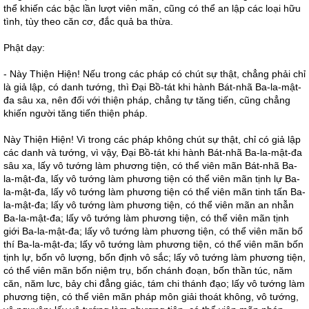
thể khiến các bậc lần lượt viên mãn, cũng có thể an lập các loại hữu
tình, tùy theo căn cơ, đắc quả ba thừa.
Phật dạy:
- Này Thiện Hiện! Nếu trong các pháp có chút sự thật, chẳng phải chỉ
là giả lập, có danh tướng, thì Đại Bồ-tát khi hành Bát-nhã Ba-la-mật-
đa sâu xa, nên đối với thiện pháp, chẳng tự tăng tiến, cũng chẳng
khiến người tăng tiến thiện pháp.
Này Thiện Hiện! Vì trong các pháp không chút sự thật, chỉ có giả lập
các danh và tướng, vì vậy, Đại Bồ-tát khi hành Bát-nhã Ba-la-mật-đa
sâu xa, lấy vô tướng làm phương tiện, có thể viên mãn Bát-nhã Ba-
la-mật-đa, lấy vô tướng làm phương tiện có thể viên mãn tịnh lự Ba-
la-mật-đa, lấy vô tướng làm phương tiện có thể viên mãn tinh tấn Ba-
la-mật-đa; lấy vô tướng làm phương tiện, có thể viên mãn an nhẫn
Ba-la-mật-đa; lấy vô tướng làm phương tiện, có thể viên mãn tịnh
giới Ba-la-mật-đa; lấy vô tướng làm phương tiện, có thể viên mãn bố
thí Ba-la-mật-đa; lấy vô tướng làm phương tiện, có thể viên mãn bốn
tịnh lự, bốn vô lượng, bốn định vô sắc; lấy vô tướng làm phương tiện,
có thể viên mãn bốn niệm trụ, bốn chánh đoạn, bốn thần túc, năm
căn, năm lưc, bảy chi đẳng giác, tám chi thánh đạo; lấy vô tướng làm
phương tiện, có thể viên mãn pháp môn giải thoát không, vô tướng,