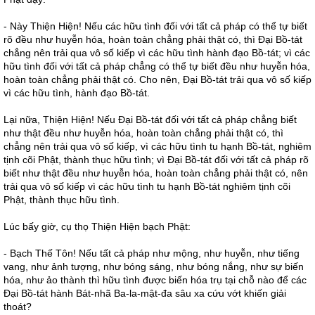
- Này Thiện Hiện! Nếu các hữu tình đối với tất cả pháp có thể tự biết
rõ đều như huyễn hóa, hoàn toàn chẳng phải thật có, thì Đại Bồ-tát
chẳng nên trải qua vô số kiếp vì các hữu tình hành đạo Bồ-tát; vì các
hữu tình đối với tất cả pháp chẳng có thể tự biết đều như huyễn hóa,
hoàn toàn chẳng phải thật có. Cho nên, Đại Bồ-tát trải qua vô số kiếp
vì các hữu tình, hành đạo Bồ-tát.
Lại nữa, Thiện Hiện! Nếu Đại Bồ-tát đối với tất cả pháp chẳng biết
như thật đều như huyễn hóa, hoàn toàn chẳng phải thật có, thì
chẳng nên trải qua vô số kiếp, vì các hữu tình tu hạnh Bồ-tát, nghiêm
tịnh cõi Phật, thành thục hữu tình; vì Đại Bồ-tát đối với tất cả pháp rõ
biết như thật đều như huyễn hóa, hoàn toàn chẳng phải thật có, nên
trải qua vô số kiếp vì các hữu tình tu hạnh Bồ-tát nghiêm tịnh cõi
Phật, thành thục hữu tình.
Lúc bấy giờ, cụ thọ Thiện Hiện bạch Phật:
- Bạch Thế Tôn! Nếu tất cả pháp như mộng, như huyễn, như tiếng
vang, như ảnh tượng, như bóng sáng, như bóng nắng, như sự biến
hóa, như ảo thành thì hữu tình được biến hóa trụ tại chỗ nào để các
Đại Bồ-tát hành Bát-nhã Ba-la-mật-đa sâu xa cứu vớt khiến giải
thoát?