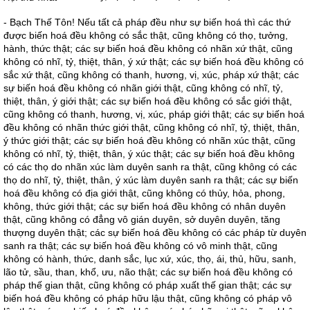
- Bạch Thế Tôn! Nếu tất cả pháp đều như sự biến hoá thì các thứ
được biến hoá đều không có sắc thật, cũng không có thọ, tưởng,
hành, thức thật; các sự biến hoá đều không có nhãn xứ thật, cũng
không có nhĩ, tỷ, thiệt, thân, ý xứ thật; các sự biến hoá đều không có
sắc xứ thật, cũng không có thanh, hương, vị, xúc, pháp xứ thật; các
sự biến hoá đều không có nhãn giới thật, cũng không có nhĩ, tỷ,
thiệt, thân, ý giới thật; các sự biến hoá đều không có sắc giới thật,
cũng không có thanh, hương, vị, xúc, pháp giới thật; các sự biến hoá
đều không có nhãn thức giới thật, cũng không có nhĩ, tỷ, thiệt, thân,
ý thức giới thật; các sự biến hoá đều không có nhãn xúc thật, cũng
không có nhĩ, tỷ, thiệt, thân, ý xúc thật; các sự biến hoá đều không
có các thọ do nhãn xúc làm duyên sanh ra thật, cũng không có các
thọ do nhĩ, tỷ, thiệt, thân, ý xúc làm duyên sanh ra thật; các sự biến
hoá đều không có địa giới thật, cũng không có thủy, hỏa, phong,
không, thức giới thật; các sự biến hoá đều không có nhân duyên
thật, cũng không có đẳng vô gián duyên, sở duyên duyên, tăng
thượng duyên thật; các sự biến hoá đều không có các pháp từ duyên
sanh ra thật; các sự biến hoá đều không có vô minh thật, cũng
không có hành, thức, danh sắc, lục xứ, xúc, thọ, ái, thủ, hữu, sanh,
lão tử, sầu, than, khổ, ưu, não thật; các sự biến hoá đều không có
pháp thế gian thật, cũng không có pháp xuất thế gian thật; các sự
biến hoá đều không có pháp hữu lậu thật, cũng không có pháp vô