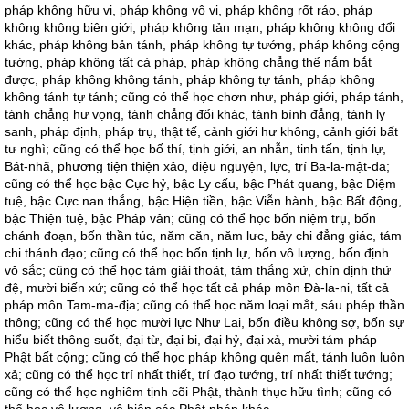
pháp không hữu vi, pháp không vô vi, pháp không rốt ráo, pháp
không không biên giới, pháp không tản mạn, pháp không không đổi
khác, pháp không bản tánh, pháp không tự tướng, pháp không cộng
tướng, pháp không tất cả pháp, pháp không chẳng thể nắm bắt
được, pháp không không tánh, pháp không tự tánh, pháp không
không tánh tự tánh; cũng có thể học chơn như, pháp giới, pháp tánh,
tánh chẳng hư vọng, tánh chẳng đổi khác, tánh bình đẳng, tánh ly
sanh, pháp định, pháp trụ, thật tế, cảnh giới hư không, cảnh giới bất
tư nghì; cũng có thể học bố thí, tịnh giới, an nhẫn, tinh tấn, tịnh lự,
Bát-nhã, phương tiện thiện xảo, diệu nguyện, lực, trí Ba-la-mật-đa;
cũng có thể học bậc Cực hỷ, bậc Ly cấu, bậc Phát quang, bậc Diệm
tuệ, bậc Cực nan thắng, bậc Hiện tiền, bậc Viễn hành, bậc Bất động,
bậc Thiện tuệ, bậc Pháp vân; cũng có thể học bốn niệm trụ, bốn
chánh đoạn, bốn thần túc, năm căn, năm lưc, bảy chi đẳng giác, tám
chi thánh đạo; cũng có thể học bốn tịnh lự, bốn vô lượng, bốn định
vô sắc; cũng có thể học tám giải thoát, tám thắng xứ, chín định thứ
đệ, mười biến xứ; cũng có thể học tất cả pháp môn Đà-la-ni, tất cả
pháp môn Tam-ma-địa; cũng có thể học năm loại mắt, sáu phép thần
thông; cũng có thể học mười lực Như Lai, bốn điều không sợ, bốn sự
hiểu biết thông suốt, đại từ, đại bi, đại hỷ, đại xả, mười tám pháp
Phật bất cộng; cũng có thể học pháp không quên mất, tánh luôn luôn
xả; cũng có thể học trí nhất thiết, trí đạo tướng, trí nhất thiết tướng;
cũng có thể học nghiêm tịnh cõi Phật, thành thục hữu tình; cũng có