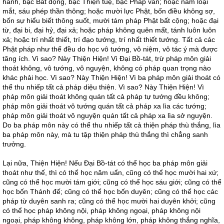
hành, bậc Bất động, bậc Thiện tuệ, bậc Pháp vân; hoặc năm loại
mắt, sáu phép thần thông; hoặc mười lực Phật, bốn điều không sợ,
bốn sự hiểu biết thông suốt, mười tám pháp Phật bất cộng; hoặc đại
từ, đại bi, đại hỷ, đại xả; hoặc pháp không quên mất, tánh luôn luôn
xả; hoặc trí nhất thiết, trí đạo tướng, trí nhất thiết tướng. Tất cả các
Phật pháp như thế đều do học vô tướng, vô niệm, vô tác ý mà được
tăng ích. Vì sao? Này Thiện Hiện! Vì Đại Bồ-tát, trừ pháp môn giải
thoát không, vô tướng, vô nguyện, không có pháp quan trọng nào
khác phải học. Vì sao? Này Thiện Hiện! Vì ba pháp môn giải thoát có
thể thu nhiếp tất cả pháp diệu thiện. Vì sao? Này Thiện Hiện! Vì
pháp môn giải thoát không quán tất cả pháp tự tướng đều không;
pháp môn giải thoát vô tướng quán tất cả pháp xa lìa các tướng;
pháp môn giải thoát vô nguyện quán tất cả pháp xa lìa sở nguyện.
Do ba pháp môn này có thể thu nhiếp tất cả thiện pháp thù thắng, lìa
ba pháp môn này, mà tu tập thiện pháp thù thắng thì chẳng sanh
trưởng.
Lại nữa, Thiện Hiện! Nếu Đại Bồ-tát có thể học ba pháp môn giải
thoát như thế, thì có thể học năm uẩn, cũng có thể học mười hai xứ;
cũng có thể học mười tám giới; cũng có thể học sáu giới; cũng có thể
học bốn Thánh đế; cũng có thể học bốn duyên; cũng có thể học các
pháp từ duyên sanh ra; cũng có thể học mười hai duyên khởi; cũng
có thể học pháp không nội, pháp không ngoại, pháp không nội
ngoại, pháp không không, pháp không lớn, pháp không thắng nghĩa,