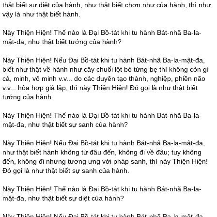
thật biết sự diệt của hành, như thật biết chơn như của hành, thì như
vậy là như thật biết hành.
Này Thiện Hiện! Thế nào là Đại Bồ-tát khi tu hành Bát-nhã Ba-la-
mật-đa, như thật biết tướng của hành?
Này Thiện Hiện! Nếu Đại Bồ-tát khi tu hành Bát-nhã Ba-la-mật-đa,
biết như thật về hành như cây chuối lột bỏ từng bẹ thì không còn gì
cả, minh, vô minh v.v... do các duyên tạo thành, nghiệp, phiền não
v.v... hòa hợp giả lập, thì này Thiện Hiện! Đó gọi là như thật biết
tướng của hành.
Này Thiện Hiện! Thế nào là Đại Bồ-tát khi tu hành Bát-nhã Ba-la-
mật-đa, như thật biết sự sanh của hành?
Này Thiện Hiện! Nếu Đại Bồ-tát khi tu hành Bát-nhã Ba-la-mật-đa,
như thật biết hành không từ đâu đến, không đi về đâu; tuy không
đến, không đi nhưng tương ưng với pháp sanh, thì này Thiện Hiện!
Đó gọi là như thật biết sự sanh của hành.
Này Thiện Hiện! Thế nào là Đại Bồ-tát khi tu hành Bát-nhã Ba-la-
mật-đa, như thật biết sự diệt của hành?
Này Thiện Hiện! Nếu Đại Bồ-tát khi tu hành Bát-nhã Ba-la-mật-đa,