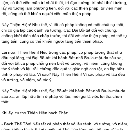
tiện, có thể viên mãn trí nhất thiết, trí đạo tướng, trí nhất thiết tướng;
lấy vô tướng làm phương tiện, đối với các thiện pháp, tự viên mãn
rồi, cũng có thể khiến người viên mãn thiện pháp.
Này Thiện Hiện! Như thế, vì tất cả pháp không có một chút sự thật,
chỉ có giả lập các danh và tướng. Các Đại Bồ-tát đối với chúng,
chẳng khởi điên đảo chấp trước, thì đối với các thiện pháp, có thể tự
tăng tiến, cũng có thể khiến người tăng tiến thiện pháp.
Lại nữa, Thiện Hiện! Nếu trong các pháp, có pháp tướng thật như
đầu sợi lông, thì Đại Bồ-tát khi hành Bát-nhã Ba-la-mật-đa sâu xa,
đối với tất cả pháp chẳng nên biết vô tướng, vô niệm, cũng không
tác ý tánh vô lậu rồi, chứng đắc quả vị giác ngộ cao tột, an lập hữu
tình ở pháp vô lậu. Vì sao? Này Thiện Hiện! Vì các pháp vô lậu đều
vô tướng, vô niệm, vô tác ý.
Này Thiện Hiện! Như thế, Đại Bồ-tát khi hành Bát-nhã Ba-la-mật-đa
sâu xa, an lập hữu tình ở pháp vô lậu, mới gọi là việc lợi tha chơn
thật.
Khi ấy, cụ thọ Thiện Hiện bạch Phật:
- Bạch Thế Tôn! Nếu tất cả pháp thật vô lậu tánh, vô tướng, vô niệm,
cũng không tác ý, thì vì duyên gì Thế Tôn từng nói thế này: Đây là