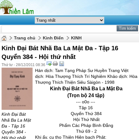
Trang chủ
Kinh Điển
KINH
Kinh Đại Bát Nhã Ba La Mật Đa - Tập 16
Quyển 384 - Hội thứ nhất
Thứ tư - 28/12/2011 08:36
Hán dịch: Tam Tạng Pháp Sư Huyền Trang Việt
dịch: Hòa Thượng Thích Trí Nghiêm Khảo dịch: Hòa
Thượng Thích Thiện Siêu Sàigòn - 1998
Kinh Đại Bát Nhã Ba La Mật Đa
(Trọn bộ 24 tập)
--- o0o ---
Tập 16
Quyển Thứ 384
Kinh Đại Bát
Hội Thứ Nhất
Nhã Ba La Mật
Phẩm Các Pháp Bình Đẳng
Đa - Tập 16
Thứ 69 - 2
Quyển 384 -
Khi ấy, cụ thọ Thiện Hiện bạch Phật:
Hội thứ nhất