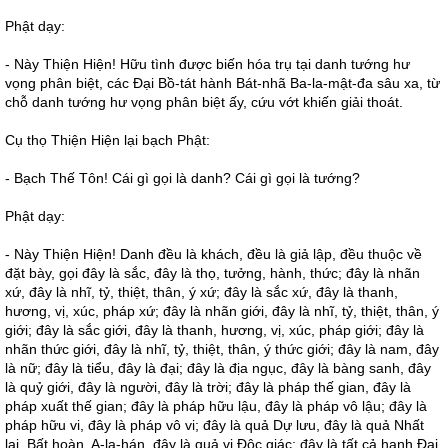
Phật dạy:
- Này Thiện Hiện! Hữu tình được biến hóa trụ tại danh tướng hư
vọng phân biệt, các Đại Bồ-tát hành Bát-nhã Ba-la-mật-đa sâu xa, từ
chỗ danh tướng hư vọng phân biệt ấy, cứu vớt khiến giải thoát.
Cụ thọ Thiện Hiện lại bạch Phật:
- Bạch Thế Tôn! Cái gì gọi là danh? Cái gì gọi là tướng?
Phật dạy:
- Này Thiện Hiện! Danh đều là khách, đều là giả lập, đều thuộc về
đặt bày, gọi đây là sắc, đây là thọ, tưởng, hành, thức; đây là nhãn
xứ, đây là nhĩ, tỷ, thiệt, thân, ý xứ; đây là sắc xứ, đây là thanh,
hương, vị, xúc, pháp xứ; đây là nhãn giới, đây là nhĩ, tỷ, thiệt, thân, ý
giới; đây là sắc giới, đây là thanh, hương, vị, xúc, pháp giới; đây là
nhãn thức giới, đây là nhĩ, tỷ, thiệt, thân, ý thức giới; đây là nam, đây
là nữ; đây là tiểu, đây là đại; đây là địa ngục, đây là bàng sanh, đây
là quỷ giới, đây là người, đây là trời; đây là pháp thế gian, đây là
pháp xuất thế gian; đây là pháp hữu lậu, đây là pháp vô lậu; đây là
pháp hữu vi, đây là pháp vô vi; đây là quả Dự lưu, đây là quả Nhất
lai, Bất hoàn, A-la-hán, đây là quả vị Độc giác; đây là tất cả hạnh Đại