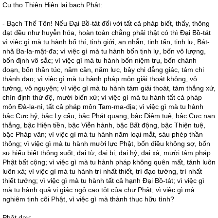
Cụ thọ Thiện Hiện lại bạch Phật:
- Bạch Thế Tôn! Nếu Đại Bồ-tát đối với tất cả pháp biết, thấy, thông
đạt đều như huyễn hóa, hoàn toàn chẳng phải thật có thì Đại Bồ-tát
vì việc gì mà tu hành bố thí, tịnh giới, an nhẫn, tinh tấn, tịnh lự, Bát-
nhã Ba-la-mật-đa; vì việc gì mà tu hành bốn tịnh lự, bốn vô lượng,
bốn định vô sắc; vì việc gì mà tu hành bốn niệm trụ, bốn chánh
đoạn, bốn thần túc, năm căn, năm lưc, bảy chi đẳng giác, tám chi
thánh đạo; vì việc gì mà tu hành pháp môn giải thoát không, vô
tướng, vô nguyện; vì việc gì mà tu hành tám giải thoát, tám thắng xứ,
chín định thứ đệ, mười biến xứ; vì việc gì mà tu hành tất cả pháp
môn Đà-la-ni, tất cả pháp môn Tam-ma-địa; vì việc gì mà tu hành
bậc Cực hỷ, bậc Ly cấu, bậc Phát quang, bậc Diệm tuệ, bậc Cực nan
thắng, bậc Hiện tiền, bậc Viễn hành, bậc Bất động, bậc Thiện tuệ,
bậc Pháp vân; vì việc gì mà tu hành năm loại mắt, sáu phép thần
thông; vì việc gì mà tu hành mười lực Phật, bốn điều không sợ, bốn
sự hiểu biết thông suốt, đại từ, đại bi, đại hỷ, đại xả, mười tám pháp
Phật bất cộng; vì việc gì mà tu hành pháp không quên mất, tánh luôn
luôn xả; vì việc gì mà tu hành trí nhất thiết, trí đạo tướng, trí nhất
thiết tướng; vì việc gì mà tu hành tất cả hạnh Đại Bồ-tát; vì việc gì
mà tu hành quả vị giác ngộ cao tột của chư Phật; vì việc gì mà
nghiêm tịnh cõi Phật, vì việc gì mà thành thục hữu tình?
Phật dạy: