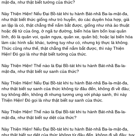
mật-đa, như thật biết tướng của thức?
Này Thiện Hiện! Nếu Đại Bồ-tát khi tu hành Bát-nhã Ba-la-mật-đa,
như thật biết thức giống như trò huyễn, do các duyên hòa hợp, giả
an lập là có, thật chẳng thể nắm bắt được, giống như nhà ảo thuật
hoặc đệ tử của ông, ở ngã tư đường, biến hóa làm bốn loại quân
lính, đó là quân voi, quân ngựa, quân xe, quân bộ; hoặc lại biến hóa
làm các hình sắc khác, tướng tuy như có, nhưng kỳ thực là không.
Thức cũng như thế, thật chẳng thể nắm bắt được, thì này Thiện
Hiện! Đó gọi là như thật biết tướng của thức.
Này Thiện Hiện! Thế nào là Đại Bồ-tát khi tu hành Bát-nhã Ba-la-
mật-đa, như thật biết sự sanh của thức?
Này Thiện Hiện! Nếu Đại Bồ-tát khi tu hành Bát-nhã Ba-la-mật-đa,
như thật biết sự sanh của thức không từ đâu đến, không đi về đâu;
tuy không đến, không đi nhưng tương ưng với pháp sanh, thì này
Thiện Hiện! Đó gọi là như thật biết sự sanh của thức.
Này Thiện Hiện! Thế nào là Đại Bồ-tát khi tu hành Bát-nhã Ba-la-
mật-đa, như thật biết sự diệt của thức?
Này Thiện Hiện! Nếu Đại Bồ-tát khi tu hành Bát-nhã Ba-la-mật-đa,
như thật biết sự diệt của thức không từ đâu đến, không đi về đâu; tuy