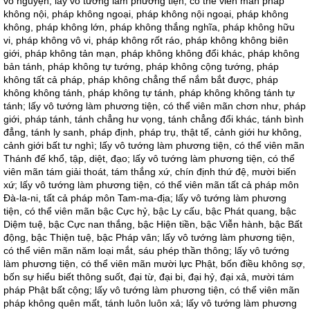
vô nguyện; lấy vô tướng làm phương tiện, có thể viên mãn pháp
không nội, pháp không ngoại, pháp không nội ngoại, pháp không
không, pháp không lớn, pháp không thắng nghĩa, pháp không hữu
vi, pháp không vô vi, pháp không rốt ráo, pháp không không biên
giới, pháp không tản mạn, pháp không không đổi khác, pháp không
bản tánh, pháp không tự tướng, pháp không cộng tướng, pháp
không tất cả pháp, pháp không chẳng thể nắm bắt được, pháp
không không tánh, pháp không tự tánh, pháp không không tánh tự
tánh; lấy vô tướng làm phương tiện, có thể viên mãn chơn như, pháp
giới, pháp tánh, tánh chẳng hư vọng, tánh chẳng đổi khác, tánh bình
đẳng, tánh ly sanh, pháp định, pháp trụ, thật tế, cảnh giới hư không,
cảnh giới bất tư nghì; lấy vô tướng làm phương tiện, có thể viên mãn
Thánh đế khổ, tập, diệt, đạo; lấy vô tướng làm phương tiện, có thể
viên mãn tám giải thoát, tám thắng xứ, chín định thứ đệ, mười biến
xứ; lấy vô tướng làm phương tiện, có thể viên mãn tất cả pháp môn
Đà-la-ni, tất cả pháp môn Tam-ma-địa; lấy vô tướng làm phương
tiện, có thể viên mãn bậc Cực hỷ, bậc Ly cấu, bậc Phát quang, bậc
Diệm tuệ, bậc Cực nan thắng, bậc Hiện tiền, bậc Viễn hành, bậc Bất
động, bậc Thiện tuệ, bậc Pháp vân; lấy vô tướng làm phương tiện,
có thể viên mãn năm loại mắt, sáu phép thần thông; lấy vô tướng
làm phương tiện, có thể viên mãn mười lực Phật, bốn điều không sợ,
bốn sự hiểu biết thông suốt, đại từ, đại bi, đại hỷ, đại xả, mười tám
pháp Phật bất cộng; lấy vô tướng làm phương tiện, có thể viên mãn
pháp không quên mất, tánh luôn luôn xả; lấy vô tướng làm phương