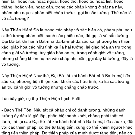
hiện tại, hoặc nội, hoặc ngoại, hoặc thô, hoặc tế, hoặc liệt, hoặc
thắng, hoặc viễn, hoặc cận, trong các pháp không ở sát na này,
phàm phu ngu si phân biệt chấp trước, gọi là sắc tướng. Thế nào là
vô sắc tướng?
Này Thiện Hiện! Đó là trong các pháp vô sắc hiện có, phàm phu ngu
si thủ tướng phân biệt, sanh các phiền não, đó gọi là vô sắc tướng.
Đại Bồ-tát khi hành Bát-nhã Ba-la-mật-đa sâu xa, phương tiện thiện
xảo, giáo hóa các hữu tình xa lìa hai tướng, lại giáo hóa an trụ trong
cảnh giới vô tướng; tuy giáo hóa an trụ trong cảnh giới vô tướng,
nhưng chẳng khiến họ rơi vào chấp nhị biên, gọi đây là tướng, đây là
vô tướng.
Này Thiện Hiện! Như thế, Đại Bồ-tát khi hành Bát-nhã Ba-la-mật-đa
sâu xa, phương tiện thiện xảo, khiến các hữu tình, xa lìa các tướng,
an trụ cảnh giới vô tướng nhưng chẳng chấp trước.
Lúc bấy giờ, cụ thọ Thiện Hiện bạch Phật:
- Bạch Thế Tôn! Nếu tất cả pháp chỉ có danh tướng, những danh
tướng ấy đều là giả lập, phân biệt sanh khởi, chẳng phải thật có
tánh, thì tại sao Đại Bồ-tát khi hành Bát-nhã Ba-la-mật-đa sâu xa, đối
với các thiện pháp, có thể tự tăng tiến, cũng có thể khiến người khác
tăng tiến thiện pháp. Do thiện pháp của mình được tăng tiến, nên có