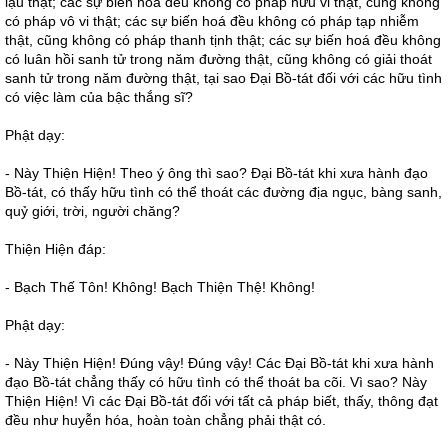
lậu thật; các sự biến hoá đều không có pháp hữu vi thật, cũng không
có pháp vô vi thật; các sự biến hoá đều không có pháp tạp nhiễm
thật, cũng không có pháp thanh tịnh thật; các sự biến hoá đều không
có luân hồi sanh tử trong năm đường thật, cũng không có giải thoát
sanh tử trong năm đường thật, tại sao Đại Bồ-tát đối với các hữu tình
có việc làm của bậc thắng sĩ?
Phật dạy:
- Này Thiện Hiện! Theo ý ông thì sao? Đại Bồ-tát khi xưa hành đạo
Bồ-tát, có thấy hữu tình có thể thoát các đường địa ngục, bàng sanh,
quỷ giới, trời, người chăng?
Thiện Hiện đáp:
- Bạch Thế Tôn! Không! Bạch Thiện Thệ! Không!
Phật dạy:
- Này Thiện Hiện! Đúng vậy! Đúng vậy! Các Đại Bồ-tát khi xưa hành
đạo Bồ-tát chẳng thấy có hữu tình có thể thoát ba cõi. Vì sao? Này
Thiện Hiện! Vì các Đại Bồ-tát đối với tất cả pháp biết, thấy, thông đạt
đều như huyễn hóa, hoàn toàn chẳng phải thật có.