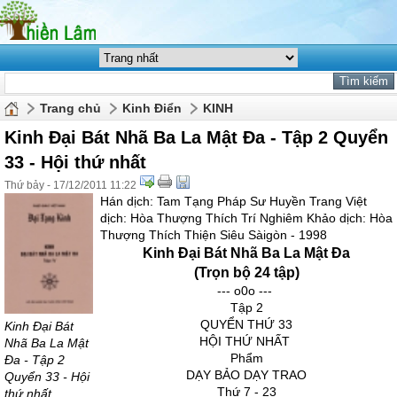
Trang chủ
Kinh Điển
KINH
Kinh Đại Bát Nhã Ba La Mật Đa - Tập 2 Quyển
33 - Hội thứ nhất
Thứ bảy - 17/12/2011 11:22
Hán dịch: Tam Tạng Pháp Sư Huyền Trang Việt
dịch: Hòa Thượng Thích Trí Nghiêm Khảo dịch: Hòa
Thượng Thích Thiện Siêu Sàigòn - 1998
Kinh Đại Bát Nhã Ba La Mật Đa
(Trọn bộ 24 tập)
--- o0o ---
Tập 2
QUYỂN THỨ 33
Kinh Đại Bát
HỘI THỨ NHẤT
Nhã Ba La Mật
Phẩm
Đa - Tập 2
DẠY BẢO DẠY TRAO
Quyển 33 - Hội
Thứ 7 - 23
thứ nhất