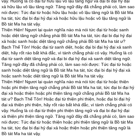
vậy. Huống là có đại từ hữu lậu vô lậu tăng ngữ và đại bi đại hỷ đại
xả hữu lậu vô lậu tăng ngữ. Tăng ngữ đây đã chẳng phải có, làm sao
nói được: Tức đại từ hoặc hữu lậu hoặc vô lậu tăng ngữ là Bồ tát Ma
ha tát, tức đại bi đại hỷ đại xả hoặc hữu lậu hoặc vô lậu tăng ngữ là
Bồ tát Ma ha tát vậy.
Thiện Hiện! Ngươi lại quán nghĩa nào mà nói tức đại từ hoặc sanh
hoặc diệt tăng ngữ chẳng phải Bồ tát Ma ha tát, tức đại bi đại hỷ đại
xả hoặc sanh hoặc diệt tăng ngữ chẳng phải Bồ tát Ma ha tát ư?
Bạch Thế Tôn! Hoặc đại từ sanh diệt, hoặc đại bi đại hỷ đại xả sanh
diệt, hãy rốt ráo bất khả đắc, vì tánh chẳng phải có vậy. Huống là có
đại từ sanh diệt tăng ngữ và đại bi đại hỷ đại xả sanh diệt tăng ngữ.
Tăng ngữ đây đã chẳng phải có, làm sao nói được: Tức đại từ hoặc
sanh hoặc diệt tăng ngữ là Bồ tát Ma ha tát, tức đại bi đại hỷ đại xả
hoặc sanh hoặc diệt tăng ngữ là Bồ tát Ma ha tát vậy.
Thiện Hiện! Ngươi lại quán nghĩa nào mà nói tức đại từ hoặc thiện
hoặc phi thiện tăng ngữ chẳng phải Bồ tát Ma ha tát, tức đại bi đại hỷ
đại xả hoặc thiện hoặc phi thiện tăng ngữ chẳng phải Bồ tát Ma ha
tát ư? Bạch Thế Tôn! Hoặc đại từ thiện phi thiện, hoặc đại bi đại hỷ
đại xả thiện phi thiện, hãy rốt ráo bất khả đắc, vì tánh chẳng phải có
vậy. Huống là có đại từ thiện phi thiện tăng ngữ và đại bi đại hỷ đại
xả thiện phi thiện tăng ngữ. Tăng ngữ đây đã chẳng phải có, làm sao
nói được: Tức đại từ hoặc thiện hoặc phi thiện tăng ngữ là Bồ tát Ma
ha tát, tức đại bi đại hỷ đại xả hoặc thiện hoặc phi thiện tăng ngữ là
Bồ tát Ma ha tát vậy.