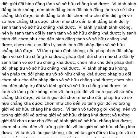
diệt giới đối bình đẳng tánh vô sở hữu chẳng khá được. Vì tánh bình
đẳng tánh không, nên bình đẳng tánh đối bình đẳng tánh vô sở hữu
chẳng khá được; bình đẳng tánh đối chơn như cho đến diệt giới vô
sở hữu chẳng khá được; chơn như cho đến bình đẳng tánh đối ly
sanh tánh vô sở hữu chẳng khá được. Vì tánh ly sanh tánh không,
nên ly sanh tánh đối ly sanh tánh vô sở hữu chẳng khá được; ly sanh
tánh đối chơn như cho đến bình đẳng tánh vô sở hữu chẳng khá
được; chơn như cho đến Ly sanh tánh đối pháp định vô sở hữu
chẳng khá được. Vì tánh pháp định không, nên pháp định đối pháp
định vô sở hữu chẳng khá được; pháp định đối chơn như cho đến ly
sanh tánh vô sở hữu chẳng khá được; chơn như cho đến pháp định
đối pháp trụ vô sở hữu chẳng khá được. Vì tánh pháp trụ không,
nên pháp trụ đối pháp trụ vô sở hữu chẳng khá được; pháp trụ đối
chơn như cho đến pháp định vô sở hữu chẳng khá được; chơn như
cho đến pháp trụ đối vô tánh giới vô sở hữu chẳng khá được. Vì
tánh vô tánh giới không, nên vô tánh giới đối vô tánh giới vô sở hữu
chẳng khá được; vô tánh giới đối chơn như cho đến pháp trụ vô sở
hữu chẳng khá được; chơn như cho đến vô tánh giới đối vô tướng
giới vô sở hữu chẳng khá được. Vì tánh vô tướng giới không, nên vô
tướng giới đối vô tướng giới vô sở hữu chẳng khá được; vô tướng
giới đối chơn như cho đến vô tánh giới vô sở hữu chẳng khá được;
chơn như cho đến vô tướng giới đối vô tác giới vô sở hữu chẳng khá
được. Vì tánh vô tác giới không, nên vô tác giới đối vô tác giới vô sở