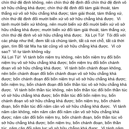
chín thứ đệ định không, nên chín thứ đệ định đối chín thứ đệ định vô
sở hữu chẳng khá được; chín thứ đệ định đối tám giải thoát, tám
thắng xứ vô sở hữu chẳng khá được; tám giải thoát, tám thắng xứ,
chín thứ đệ định đối mười biến xứ vô sở hữu chẳng khá được. Vì
tánh mười biến xứ không, nên mười biến xứ đối mười biến xứ vô sở
hữu chẳng khá được; mười biến xứ đối tám giải thoát, tám thắng xứ,
chín thứ đệ định vô sở hữu chẳng khá được. Xá Lợi Tử! Tôi đối với
các pháp như thế, đem tất cả chủng tánh, tất cả nơi chỗ, tất cả thời
gian, tìm Bồ tát Ma ha tát cũng vô sở hữu chẳng khá được. Vì cớ
sao? Vì tự tánh không vậy.
Xá Lợi Tử! Vì tánh bốn niệm trụ không, nên bốn niệm trụ đối bốn
niệm trụ vô sở hữu chẳng khá được; bốn niệm trụ đối bốn chánh
đoạn vô sở hữu chẳng khá được. Vì tánh bốn chánh đoạn không,
nên bốn chánh đoạn đối bốn chánh đoạn vô sở hữu chẳng khá
được; bốn chánh đoạn đối bốn niệm trụï vô sở hữu chẳng khá được;
bốn niệm trụ, bốn chánh đoạn đối bốn thần túc vô sở hữu chẳng khá
được. Vì tánh bốn thần túc không, nên bốn thần túc đối bốn thần túc
vô sở hữu chẳng khá được; bốn thần túc đối bốn niệm trụ, bốn
chánh đoạn vô sở hữu chẳng khá được; bốn niệm trụ, bốn chánh
đoạn, bốn thần túc đối năm căn vô sở hữu chẳng khá được. Vì tánh
năm căn không, nên năm căn đối năm căn vô sở hữu chẳng khá
được; năm căn đối bốn niệm trụ, bốn chánh đoạn, bốn thần túc vô
sở hữu chẳng khá được; bốn niệm trụ, bốn chánh đoạn, bốn thần
túc, năm căn đối năm lực vô sở hữu chẳng khá được. Vì tánh năm