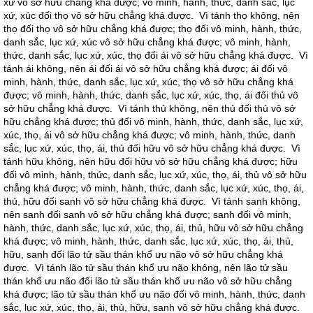
xứ vô sở hữu chẳng khá được; vô minh, hành, thức, danh sắc, lục
xứ, xúc đối thọ vô sở hữu chẳng khá được. Vì tánh thọ không, nên
thọ đối thọ vô sở hữu chẳng khá được; thọ đối vô minh, hành, thức,
danh sắc, lục xứ, xúc vô sở hữu chẳng khá được; vô minh, hành,
thức, danh sắc, lục xứ, xúc, thọ đối ái vô sở hữu chẳng khá được. Vì
tánh ái không, nên ái đối ái vô sở hữu chẳng khá được; ái đối vô
minh, hành, thức, danh sắc, lục xứ, xúc, thọ vô sở hữu chẳng khá
được; vô minh, hành, thức, danh sắc, lục xứ, xúc, thọ, ái đối thủ vô
sở hữu chẳng khá được. Vì tánh thủ không, nên thủ đối thủ vô sở
hữu chẳng khá được; thủ đối vô minh, hành, thức, danh sắc, lục xứ,
xúc, thọ, ái vô sở hữu chẳng khá được; vô minh, hành, thức, danh
sắc, lục xứ, xúc, thọ, ái, thủ đối hữu vô sở hữu chẳng khá được. Vì
tánh hữu không, nên hữu đối hữu vô sở hữu chẳng khá được; hữu
đối vô minh, hành, thức, danh sắc, lục xứ, xúc, thọ, ái, thủ vô sở hữu
chẳng khá được; vô minh, hành, thức, danh sắc, lục xứ, xúc, thọ, ái,
thủ, hữu đối sanh vô sở hữu chẳng khá được. Vì tánh sanh không,
nên sanh đối sanh vô sở hữu chẳng khá được; sanh đối vô minh,
hành, thức, danh sắc, lục xứ, xúc, thọ, ái, thủ, hữu vô sở hữu chẳng
khá được; vô minh, hành, thức, danh sắc, lục xứ, xúc, thọ, ái, thủ,
hữu, sanh đối lão tử sầu thán khổ ưu não vô sở hữu chẳng khá
được. Vì tánh lão tử sầu thán khổ ưu não không, nên lão tử sầu
thán khổ ưu não đối lão tử sầu thán khổ ưu não vô sở hữu chẳng
khá được; lão tử sầu thán khổ ưu não đối vô minh, hành, thức, danh
sắc, lục xứ, xúc, thọ, ái, thủ, hữu, sanh vô sở hữu chẳng khá được.