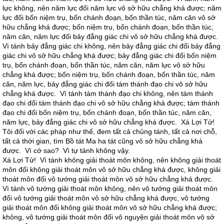
lực không, nên năm lực đối năm lực vô sở hữu chẳng khá được; năm
lực đối bốn niệm trụ, bốn chánh đoạn, bốn thần túc, năm căn vô sở
hữu chẳng khá được; bốn niệm trụ, bốn chánh đoạn, bốn thần túc,
năm căn, năm lực đối bảy đẳng giác chi vô sở hữu chẳng khá được.
Vì tánh bảy đẳng giác chi không, nên bảy đẳng giác chi đối bảy đẳng
giác chi vô sở hữu chẳng khá được; bảy đẳng giác chi đối bốn niệm
trụ, bốn chánh đoạn, bốn thần túc, năm căn, năm lực vô sở hữu
chẳng khá được; bốn niệm trụ, bốn chánh đoạn, bốn thần túc, năm
căn, năm lực, bảy đẳng giác chi đối tám thánh đạo chi vô sở hữu
chẳng khá được. Vì tánh tám thánh đạo chi không, nên tám thánh
đạo chi đối tám thánh đạo chi vô sở hữu chẳng khá được; tám thánh
đạo chi đối bốn niệm trụ, bốn chánh đoạn, bốn thần túc, năm căn,
năm lực, bảy đẳng giác chi vô sở hữu chẳng khá được. Xá Lợi Tử!
Tôi đối với các pháp như thế, đem tất cả chủng tánh, tất cả nơi chỗ,
tất cả thời gian, tìm Bồ tát Ma ha tát cũng vô sở hữu chẳng khá
được. Vì cớ sao? Vì tự tánh không vậy.
Xá Lợi Tử! Vì tánh không giải thoát môn không, nên không giải thoát
môn đối không giải thoát môn vô sở hữu chẳng khá được, không giải
thoát môn đối vô tướng giải thoát môn vô sở hữu chẳng khá được.
Vì tánh vô tướng giải thoát môn không, nên vô tướng giải thoát môn
đối vô tướng giải thoát môn vô sở hữu chẳng khá được, vô tướng
giải thoát môn đối không giải thoát môn vô sở hữu chẳng khá được;
không, vô tướng giải thoát môn đối vô nguyện giải thoát môn vô sở