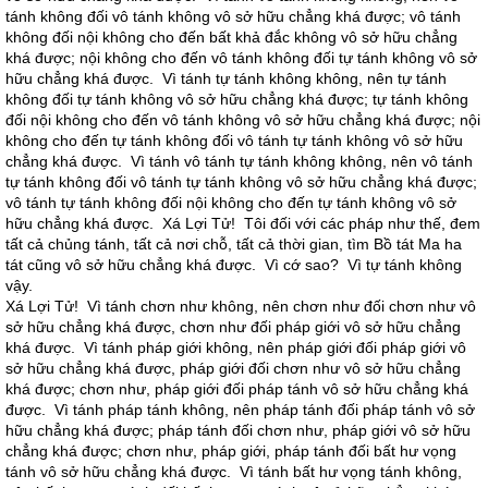
tánh không đối vô tánh không vô sở hữu chẳng khá được; vô tánh
không đối nội không cho đến bất khả đắc không vô sở hữu chẳng
khá được; nội không cho đến vô tánh không đối tự tánh không vô sở
hữu chẳng khá được. Vì tánh tự tánh không không, nên tự tánh
không đối tự tánh không vô sở hữu chẳng khá được; tự tánh không
đối nội không cho đến vô tánh không vô sở hữu chẳng khá được; nội
không cho đến tự tánh không đối vô tánh tự tánh không vô sở hữu
chẳng khá được. Vì tánh vô tánh tự tánh không không, nên vô tánh
tự tánh không đối vô tánh tự tánh không vô sở hữu chẳng khá được;
vô tánh tự tánh không đối nội không cho đến tự tánh không vô sở
hữu chẳng khá được. Xá Lợi Tử! Tôi đối với các pháp như thế, đem
tất cả chủng tánh, tất cả nơi chỗ, tất cả thời gian, tìm Bồ tát Ma ha
tát cũng vô sở hữu chẳng khá được. Vì cớ sao? Vì tự tánh không
vậy.
Xá Lợi Tử! Vì tánh chơn như không, nên chơn như đối chơn như vô
sở hữu chẳng khá được, chơn như đối pháp giới vô sở hữu chẳng
khá được. Vì tánh pháp giới không, nên pháp giới đối pháp giới vô
sở hữu chẳng khá được, pháp giới đối chơn như vô sở hữu chẳng
khá được; chơn như, pháp giới đối pháp tánh vô sở hữu chẳng khá
được. Vì tánh pháp tánh không, nên pháp tánh đối pháp tánh vô sở
hữu chẳng khá được; pháp tánh đối chơn như, pháp giới vô sở hữu
chẳng khá được; chơn như, pháp giới, pháp tánh đối bất hư vọng
tánh vô sở hữu chẳng khá được. Vì tánh bất hư vọng tánh không,