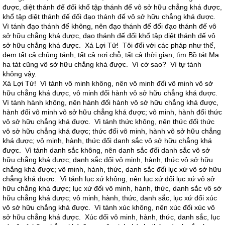
được, diệt thánh đế đối khổ tập thánh đế vô sở hữu chẳng khá được,
khổ tập diệt thánh đế đối đạo thánh đế vô sở hữu chẳng khá được.
Vì tánh đạo thánh đế không, nên đạo thánh đế đối đạo thánh đế vô
sở hữu chẳng khá được, đạo thánh đế đối khổ tập diệt thánh đế vô
sở hữu chẳng khá được. Xá Lợi Tử! Tôi đối với các pháp như thế,
đem tất cả chủng tánh, tất cả nơi chỗ, tất cả thời gian, tìm Bồ tát Ma
ha tát cũng vô sở hữu chẳng khá được. Vì cớ sao? Vì tự tánh
không vậy.
Xá Lợi Tử! Vì tánh vô minh không, nên vô minh đối vô minh vô sở
hữu chẳng khá được, vô minh đối hành vô sở hữu chẳng khá được.
Vì tánh hành không, nên hành đối hành vô sở hữu chẳng khá được,
hành đối vô minh vô sở hữu chẳng khá được; vô minh, hành đối thức
vô sở hữu chẳng khá được. Vì tánh thức không, nên thức đối thức
vô sở hữu chẳng khá được; thức đối vô minh, hành vô sở hữu chẳng
khá được; vô minh, hành, thức đối danh sắc vô sở hữu chẳng khá
được. Vì tánh danh sắc không, nên danh sắc đối danh sắc vô sở
hữu chẳng khá được; danh sắc đối vô minh, hành, thức vô sở hữu
chẳng khá được; vô minh, hành, thức, danh sắc đối lục xứ vô sở hữu
chẳng khá được. Vì tánh lục xứ không, nên lục xứ đối lục xứ vô sở
hữu chẳng khá được; lục xứ đối vô minh, hành, thức, danh sắc vô sở
hữu chẳng khá được; vô minh, hành, thức, danh sắc, lục xứ đối xúc
vô sở hữu chẳng khá được. Vì tánh xúc không, nên xúc đối xúc vô
sở hữu chẳng khá được. Xúc đối vô minh, hành, thức, danh sắc, lục