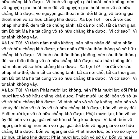
hữu chẳng khá được. Vì tánh vô nguyện giải thoát môn không, nên
vô nguyện giải thoát môn đối vô nguyện giải thoát môn vô sở hữu
chẳng khá được; vô nguyện giải thoát môn đối không, vô tướng giải
thoát môn vô sở hữu chẳng khá được. Xá Lợi Tử! Tôi đối với các
pháp như thế, đem tất cả chủng tánh, tất cả nơi chỗ, tất cả thời gian,
tìm Bồ tát Ma ha tát cũng vô sở hữu chẳng khá được. Vì cớ sao? Vì
tự tánh không vậy.
Xá Lợi Tử! Vì tánh năm nhãn không, nên năm nhãn đối năm nhãn
vô sở hữu chẳng khá được, năm nhãn đối sáu thần thông vô sở hữu
chẳng khá được. Vì tánh sáu thần thông không, nên sáu thần thông
đối sáu thần thông vô sở hữu chẳng khá được, sáu thần thông đối
năm nhãn vô sở hữu chẳng khá được. Xá Lợi Tử! Tôi đối với các
pháp như thế, đem tất cả chủng tánh, tất cả nơi chỗ, tất cả thời gian,
tìm Bồ tát Ma ha tát cũng vô sở hữu chẳng khá được. Vì cớ sao? Vì
tự tánh không vậy.
Xá Lợi Tử! Vì tánh Phật mười lực không, nên Phật mười lực đối Phật
mười lực vô sở hữu chẳng khá được, Phật mười lực đối bốn vô sở úy
vô sở hữu chẳng khá được. Vì tánh bốn vô sở úy không, nên bốn vô
sở úy đối bốn vô sở úy vô sở hữu chẳng khá được, bốn vô sở úy đối
Phật mười lực vô sở hữu chẳng khá được; Phật mười lực, bốn vô sở
úy đối bốn vô ngại giải vô sở hữu chẳng khá được. Vì tánh bốn vô
ngại giải không, nên bốn vô ngại giải đối bốn vô ngại giải vô sở hữu
chẳng khá được; bốn vô ngại giải đối Phật mười lực, bốn vô sở úy vô
sở hữu chẳng khá được; Phật mười lực, bốn vô sở úy, bốn vô ngại