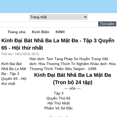
Trang chủ
Kinh Điển
KINH
Kinh Đại Bát Nhã Ba La Mật Đa - Tập 3 Quyển
65 - Hội thứ nhất
Thứ hai - 19/12/2011 09:11
Hán dịch: Tam Tạng Pháp Sư Huyền Trang Việt
Kinh Đại Bát
dịch: Hòa Thượng Thích Trí Nghiêm Khảo dịch: Hòa
Nhã Ba La Mật
Thượng Thích Thiện Siêu Sàigòn - 1998
Đa - Tập 3
Kinh Đại Bát Nhã Ba La Mật Đa
Quyển 65 - Hội
(Trọn bộ 24 tập)
thứ nhất
--- o0o ---
Tập 3
Quyển Thứ 65
Hội Thứ Nhất
Phẩm Vô Sở Ðắc