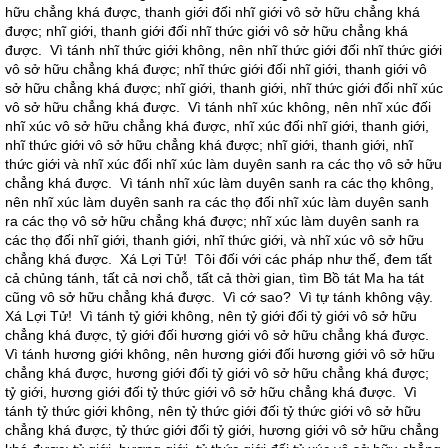
hữu chẳng khá được, thanh giới đối nhĩ giới vô sở hữu chẳng khá
được; nhĩ giới, thanh giới đối nhĩ thức giới vô sở hữu chẳng khá
được. Vì tánh nhĩ thức giới không, nên nhĩ thức giới đối nhĩ thức giới
vô sở hữu chẳng khá được; nhĩ thức giới đối nhĩ giới, thanh giới vô
sở hữu chẳng khá được; nhĩ giới, thanh giới, nhĩ thức giới đối nhĩ xúc
vô sở hữu chẳng khá được. Vì tánh nhĩ xúc không, nên nhĩ xúc đối
nhĩ xúc vô sở hữu chẳng khá được, nhĩ xúc đối nhĩ giới, thanh giới,
nhĩ thức giới vô sở hữu chẳng khá được; nhĩ giới, thanh giới, nhĩ
thức giới và nhĩ xúc đối nhĩ xúc làm duyên sanh ra các thọ vô sở hữu
chẳng khá được. Vì tánh nhĩ xúc làm duyên sanh ra các thọ không,
nên nhĩ xúc làm duyên sanh ra các thọ đối nhĩ xúc làm duyên sanh
ra các thọ vô sở hữu chẳng khá được; nhĩ xúc làm duyên sanh ra
các thọ đối nhĩ giới, thanh giới, nhĩ thức giới, và nhĩ xúc vô sở hữu
chẳng khá được. Xá Lợi Tử! Tôi đối với các pháp như thế, đem tất
cả chủng tánh, tất cả nơi chỗ, tất cả thời gian, tìm Bồ tát Ma ha tát
cũng vô sở hữu chẳng khá được. Vì cớ sao? Vì tự tánh không vậy.
Xá Lợi Tử! Vì tánh tỷ giới không, nên tỷ giới đối tỷ giới vô sở hữu
chẳng khá được, tỷ giới đối hương giới vô sở hữu chẳng khá được.
Vì tánh hương giới không, nên hương giới đối hương giới vô sở hữu
chẳng khá được, hương giới đối tỷ giới vô sở hữu chẳng khá được;
tỷ giới, hương giới đối tỷ thức giới vô sở hữu chẳng khá được. Vì
tánh tỷ thức giới không, nên tỷ thức giới đối tỷ thức giới vô sở hữu
chẳng khá được, tỷ thức giới đối tỷ giới, hương giới vô sở hữu chẳng