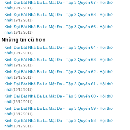
Kinh Đại Bát Nhã Ba La Mật Đa - Tập 3 Quyển 67 - Hội thứ
nhất
(19/12/2011)
Kinh Đại Bát Nhã Ba La Mật Đa - Tập 3 Quyển 68 - Hội thứ
nhất
(19/12/2011)
Kinh Đại Bát Nhã Ba La Mật Đa - Tập 3 Quyển 66 - Hội thứ
nhất
(19/12/2011)
Những tin cũ hơn
Kinh Đại Bát Nhã Ba La Mật Đa - Tập 3 Quyển 64 - Hội thứ
nhất
(19/12/2011)
Kinh Đại Bát Nhã Ba La Mật Đa - Tập 3 Quyển 63 - Hội thứ
nhất
(19/12/2011)
Kinh Đại Bát Nhã Ba La Mật Đa - Tập 3 Quyển 62 - Hội thứ
nhất
(19/12/2011)
Kinh Đại Bát Nhã Ba La Mật Đa - Tập 3 Quyển 61 - Hội thứ
nhất
(19/12/2011)
Kinh Đại Bát Nhã Ba La Mật Đa - Tập 3 Quyển 60 - Hội thứ
nhất
(18/12/2011)
Kinh Đại Bát Nhã Ba La Mật Đa - Tập 3 Quyển 59 - Hội thứ
nhất
(18/12/2011)
Kinh Đại Bát Nhã Ba La Mật Đa - Tập 3 Quyển 58 - Hội thứ
nhất
(18/12/2011)