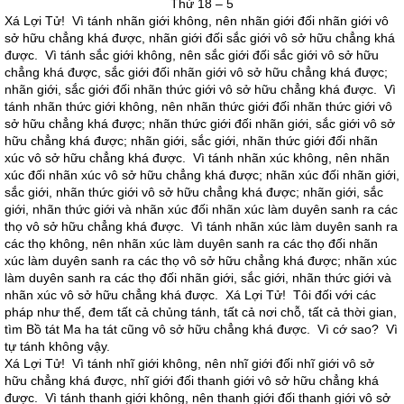
Thứ 18 – 5
Xá Lợi Tử! Vì tánh nhãn giới không, nên nhãn giới đối nhãn giới vô
sở hữu chẳng khá được, nhãn giới đối sắc giới vô sở hữu chẳng khá
được. Vì tánh sắc giới không, nên sắc giới đối sắc giới vô sở hữu
chẳng khá được, sắc giới đối nhãn giới vô sở hữu chẳng khá được;
nhãn giới, sắc giới đối nhãn thức giới vô sở hữu chẳng khá được. Vì
tánh nhãn thức giới không, nên nhãn thức giới đối nhãn thức giới vô
sở hữu chẳng khá được; nhãn thức giới đối nhãn giới, sắc giới vô sở
hữu chẳng khá được; nhãn giới, sắc giới, nhãn thức giới đối nhãn
xúc vô sở hữu chẳng khá được. Vì tánh nhãn xúc không, nên nhãn
xúc đối nhãn xúc vô sở hữu chẳng khá được; nhãn xúc đối nhãn giới,
sắc giới, nhãn thức giới vô sở hữu chẳng khá được; nhãn giới, sắc
giới, nhãn thức giới và nhãn xúc đối nhãn xúc làm duyên sanh ra các
thọ vô sở hữu chẳng khá được. Vì tánh nhãn xúc làm duyên sanh ra
các thọ không, nên nhãn xúc làm duyên sanh ra các thọ đối nhãn
xúc làm duyên sanh ra các thọ vô sở hữu chẳng khá được; nhãn xúc
làm duyên sanh ra các thọ đối nhãn giới, sắc giới, nhãn thức giới và
nhãn xúc vô sở hữu chẳng khá được. Xá Lợi Tử! Tôi đối với các
pháp như thế, đem tất cả chủng tánh, tất cả nơi chỗ, tất cả thời gian,
tìm Bồ tát Ma ha tát cũng vô sở hữu chẳng khá được. Vì cớ sao? Vì
tự tánh không vậy.
Xá Lợi Tử! Vì tánh nhĩ giới không, nên nhĩ giới đối nhĩ giới vô sở
hữu chẳng khá được, nhĩ giới đối thanh giới vô sở hữu chẳng khá
được. Vì tánh thanh giới không, nên thanh giới đối thanh giới vô sở