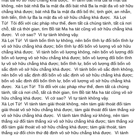
mật đa vô sở hữu chẳng khá được. Vì tánh bát nhã Ba la mật đa
không, nên bát nhã Ba la mật đa đối bát nhã Ba la mật đa vô sở hữu
chẳng khá được; bát nhã Ba la mật đa đối bố thí, tịnh giới, an nhẫn,
tinh tiến, tĩnh lự Ba la mật đa vô sở hữu chẳng khá được. Xá Lợi
Tử! Tôi đối với các pháp như thế, đem tất cả chủng tánh, tất cả nơi
chỗ, tất cả thời gian, tìm Bồ tát Ma ha tát cũng vô sở hữu chẳng khá
được. Vì cớ sao? Vì tự tánh không vậy.
Xá Lợi Tử! Vì tánh bốn tĩnh lự không, nên bốn tĩnh lự đối bốn tĩnh lự
vô sở hữu chẳng khá được; bốn tĩnh lự đối bốn vô lượng vô sở hữu
chẳng khá được. Vì tánh bốn vô lượng không, nên bốn vô lượng đối
bốn vô lượng vô sở hữu chẳng khá được; bốn vô lượng đối bốn tĩnh
lự vô sở hữu chẳng khá được; bốn tĩnh lự, bốn vô lượng đối bốn vô
sắc định vô sở hữu chẳng khá được. Vì tánh bốn vô sắc định không,
nên bốn vô sắc định đối bốn vô sắc định vô sở hữu chẳng khá được;
bốn vô sắc định đối bốn tĩnh lự, bốn vô lượng vô sở hữu chẳng khá
được. Xá Lợi Tử! Tôi đối với các pháp như thế, đem tất cả chủng
tánh, tất cả nơi chỗ, tất cả thời gian, tìm Bồ tát Ma ha tát cũng vô sở
hữu chẳng khá được. Vì cớ sao? Vì tự tánh không vậy.
Xá Lợi Tử! Vì tánh tám giải thoát không, nên tám giải thoát đối tám
giải thoát vô sở hữu chẳng khá được, tám giải thoát đối tám thắng xứ
vô sở hữu chẳng khá được. Vì tánh tám thắng xứ không, nên tám
thắng xứ đối tám thắng xứ vô sở hữu chẳng khá được; tám thắng xứ
đối tám giải thoát vô sở hữu chẳng khá được; tám giải thoát, tám
thắng xứ đối chín thứ đệ định vô sở hữu chẳng khá được. Vì tánh