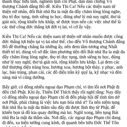
thành thục hữu tình, nghiêm tịnh cõi Phật, dần dần chứng Vô
thượng Chánh đẳng Bồ đề. Kiều Thi Ca! Nếu các thiện nam tử
thiện nữ nhân, đối Bát nhã Ba la mật đa đây chăm lòng lóng nghe,
thọ trì đọc tụng, tinh siêng tu học, đúng như lý mà suy nghĩ, thơ tả
giải nói, rộng khiến lưu khắp, sẽ được trọn nên các việc như thế là
các thứ công đức thắng lợi đời vị lai, vì cớ ấy vậy.
Kiều Thi Ca! Nếu các thiện nam tử thiện nữ nhân muốn được công
đức thắng lợi hiện tại vị lai như thế, cho đến Vô thượng Chánh đẳng
Bồ đề thường chẳng lìa những ấy, nên đem tâm tương ưng Nhất
thiết trí trí, dùng vô sở đắc làm phương tiện đối Bát nhã Ba la mật đa
đây chăm lòng lóng nghe, thọ trì đọc tụng, tinh siêng tu học, đúng
như lý suy nghĩ, thơ tả giải nói, rộng khiến lưu khắp. Lại đem các
thứ thượng diệu tràng hoa, hương xoa, hương bột thảy, y phục, anh
lạc, bảo tràng, phan cái, các đồ diệu trân kỳ quý lạ, kỹ nhạc và đèn
sáng mà vì cúng dường.
Bấy giờ, có đông nhiều ngoại đạo Phạm chí, vì tìm lỗi nơi Phật đi
đến chỗ Phật. Khi ấy, Thiên Đế Thích thấy rồi nghĩ rằng: Nay đây
có đông nhiều ngoại đạo Phạm chí đi đến pháp hội để rình tìm dở
nơi Phật, phải chăng là việc lưu nạn hóa nhã ư? Ta nên niệm tụng
Bát nhã Ba la mật đa thẳm sâu đây đã được lĩnh thọ từ Phật, để
khiến bọn tà đồ kia quay đường mà lui. Nghĩ xong, liền tụng Bát
nhã Ba la mật đa thẳm sâu. Nơi đấy, các ngoại đạo Phạm chí đang
đi đến, xa hiện tướng cung kính, đi quanh bên hữu Đức Thế Tôn