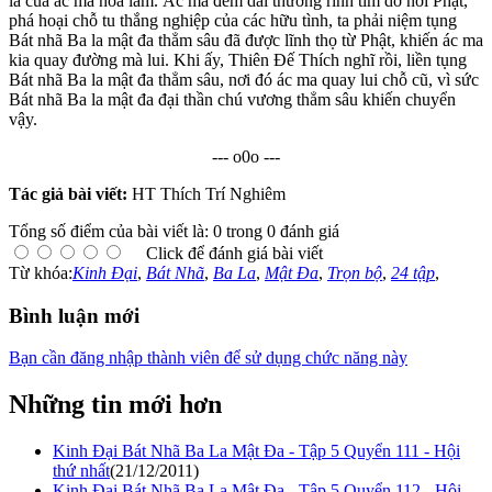
là của ác ma hóa làm. Ác ma đêm dài thường rình tìm dở nơi Phật,
phá hoại chỗ tu thắng nghiệp của các hữu tình, ta phải niệm tụng
Bát nhã Ba la mật đa thẳm sâu đã được lĩnh thọ từ Phật, khiến ác ma
kia quay đường mà lui. Khi ấy, Thiên Đế Thích nghĩ rồi, liền tụng
Bát nhã Ba la mật đa thẳm sâu, nơi đó ác ma quay lui chỗ cũ, vì sức
Bát nhã Ba la mật đa đại thần chú vương thẳm sâu khiến chuyển
vậy.
--- o0o ---
Tác giả bài viết:
HT Thích Trí Nghiêm
Tổng số điểm của bài viết là: 0 trong 0 đánh giá
Click để đánh giá bài viết
Từ khóa:
Kinh Đại
,
Bát Nhã
,
Ba La
,
Mật Đa
,
Trọn bộ
,
24 tập
,
Bình luận mới
Bạn cần đăng nhập thành viên để sử dụng chức năng này
Những tin mới hơn
Kinh Đại Bát Nhã Ba La Mật Đa - Tập 5 Quyển 111 - Hội
thứ nhất
(21/12/2011)
Kinh Đại Bát Nhã Ba La Mật Đa - Tập 5 Quyển 112 - Hội