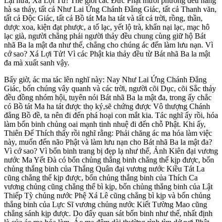
Lại nữa, Xá Lợi Tử! Thế giới các Đức Phật mười phương đều hằng
hà sa thảy, tất cả Như Lai Ứng Chánh Đẳng Giác, tất cả Thanh văn,
tất cả Độc Giác, tất cả Bồ tát Ma ha tát và tất cả trời, rồng, thần,
dược xoa, kiện đạt phược, a tố lạc, yết lộ trà, khẩn nại lạc, mạc hô
lạc già, người chẳng phải người thảy đều chung cùng giữ hộ Bát
nhã Ba la mật đa như thế, chẳng cho chúng ác đến làm lưu nạn. Vì
cớ sao? Xá Lợi Tử! Vì các Phật kia thảy đều từ Bát nhã Ba la mật
đa mà xuất sanh vậy.
Bấy giờ, ác ma tác lên nghĩ này: Nay Như Lai Ứng Chánh Đẳng
Giác, bốn chúng vây quanh và các trời, người cõi Dục, cõi Sắc thảy
đều đồng nhóm hội, tuyên nói Bát nhã Ba la mật đa, trong ấy chắc
có Bồ tát Ma ha tát được thọ ký,sẽ chứng được Vô thượng Chánh
đẳng Bồ đề, ta nên đi đến phá hoại con mắt kia. Tác nghĩ ấy rồi, hóa
làm bốn binh chủng oai mạnh tinh nhuệ đi đến chỗ Phật. Khi ấy,
Thiên Đế Thích thấy rồi nghĩ rằng: Phải chăng ác ma hóa làm việc
này, muốn đến não Phật và làm lưu nạn cho Bát nhã Ba la mật đa?
Vì cớ sao? Vì bốn binh trang bị đẹp lạ như thế, Ảnh Kiên đại vương
nước Ma Yết Đà có bốn chủng thắng binh chẳng thể kịp được, bốn
chủng thắng binh của Thắng Quân đại vương nước Kiều Tát La
cũng chẳng thể kịp được, bốn chủng thắng binh của Thích Ca
vương chủng cũng chẳng thể bì kịp, bốn chủng thắng binh của Lật
Thiếp Tỳ chủng nước Phệ Xá Lê cũng chẳng bì kịp và bốn chủng
thắng binh của Lực Sĩ vương chủng nước Kiết Tường Mao cũng
chẳng sánh kịp được. Do đấy quan sát bốn binh như thế, nhất định