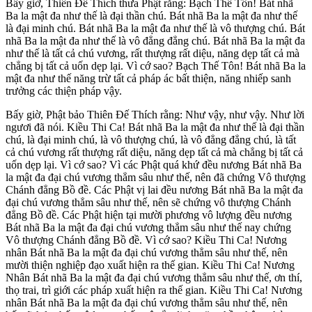
Bấy giờ, Thiên Đế Thích thưa Phật rằng: Bạch Thế Tôn! Bát nhã
Ba la mật đa như thế là đại thần chú. Bát nhã Ba la mật đa như thế
là đại minh chú. Bát nhã Ba la mật đa như thế là vô thượng chú. Bát
nhã Ba la mật đa như thế là vô đẳng đẳng chú. Bát nhã Ba la mật đa
như thế là tất cả chú vương, rất thượng rất diệu, năng dẹp tất cả mà
chẳng bị tất cả uốn dẹp lại. Vì cớ sao? Bạch Thế Tôn! Bát nhã Ba la
mật đa như thế năng trừ tất cả pháp ác bất thiện, năng nhiếp sanh
trưởng các thiện pháp vậy.
Bấy giờ, Phật bảo Thiên Đế Thích rằng: Như vậy, như vậy. Như lời
ngươi đã nói. Kiều Thi Ca! Bát nhã Ba la mật đa như thế là đại thần
chú, là đại minh chú, là vô thượng chú, là vô đẳng đẳng chú, là tất
cả chú vương rất thượng rất diệu, năng dẹp tất cả mà chẳng bị tất cả
uốn dẹp lại. Vì cớ sao? Vì các Phật quá khứ đều nương Bát nhã Ba
la mật đa đại chú vương thẳm sâu như thế, nên đã chứng Vô thượng
Chánh đẳng Bồ đề. Các Phật vị lai đều nương Bát nhã Ba la mật đa
đại chú vương thẳm sâu như thế, nên sẽ chứng vô thượng Chánh
đẳng Bồ đề. Các Phật hiện tại mười phương vô lượng đều nương
Bát nhã Ba la mật đa đại chú vương thẳm sâu như thế nay chứng
Vô thượng Chánh đẳng Bồ đề. Vì cớ sao? Kiều Thi Ca! Nương
nhân Bát nhã Ba la mật đa đại chú vương thẳm sâu như thế, nên
mười thiện nghiệp đạo xuất hiện ra thế gian. Kiều Thi Ca! Nương
Nhân Bát nhã Ba la mật đa đại chú vương thẳm sâu như thế, ơn thí,
thọ trai, trì giới các pháp xuất hiện ra thế gian. Kiều Thi Ca! Nương
nhân Bát nhã Ba la mật đa đại chú vương thẳm sâu như thế, nên