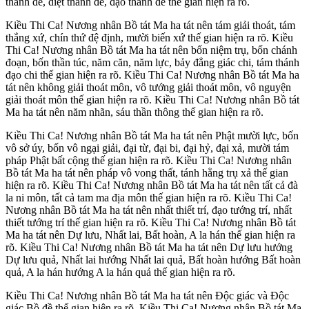
thánh đế, diệt thánh đế, đạo thánh đế thế gian hiện ra rõ.
Kiều Thi Ca! Nương nhân Bồ tát Ma ha tát nên tám giải thoát, tám
thắng xứ, chín thứ đệ định, mười biến xứ thế gian hiện ra rõ. Kiều
Thi Ca! Nương nhân Bồ tát Ma ha tát nên bốn niệm trụ, bốn chánh
đoạn, bốn thần túc, năm căn, năm lực, bảy đẳng giác chi, tám thánh
đạo chi thế gian hiện ra rõ. Kiều Thi Ca! Nương nhân Bồ tát Ma ha
tát nên không giải thoát môn, vô tướng giải thoát môn, vô nguyện
giải thoát môn thế gian hiện ra rõ. Kiều Thi Ca! Nương nhân Bồ tát
Ma ha tát nên năm nhãn, sáu thần thông thế gian hiện ra rõ.
Kiều Thi Ca! Nương nhân Bồ tát Ma ha tát nên Phật mười lực, bốn
vô sở úy, bốn vô ngại giải, đại từ, đại bi, đại hỷ, đại xả, mười tám
pháp Phật bất cộng thế gian hiện ra rõ. Kiều Thi Ca! Nương nhân
Bồ tát Ma ha tát nên pháp vô vong thất, tánh hằng trụ xả thế gian
hiện ra rõ. Kiều Thi Ca! Nương nhân Bồ tát Ma ha tát nên tất cả đà
la ni môn, tất cả tam ma địa môn thế gian hiện ra rõ. Kiều Thi Ca!
Nương nhân Bồ tát Ma ha tát nên nhất thiết trí, đạo tướng trí, nhất
thiết tướng trí thế gian hiện ra rõ. Kiều Thi Ca! Nương nhân Bồ tát
Ma ha tát nên Dự lưu, Nhất lai, Bất hoàn, A la hán thế gian hiện ra
rõ. Kiều Thi Ca! Nương nhân Bồ tát Ma ha tát nên Dự lưu hướng
Dự lưu quả, Nhất lai hướng Nhất lai quả, Bất hoàn hướng Bất hoàn
quả, A la hán hướng A la hán quả thế gian hiện ra rõ.
Kiều Thi Ca! Nương nhân Bồ tát Ma ha tát nên Độc giác và Độc
giác Bồ đề thế gian hiện ra rõ. Kiều Thi Ca! Nương nhân Bồ tát Ma