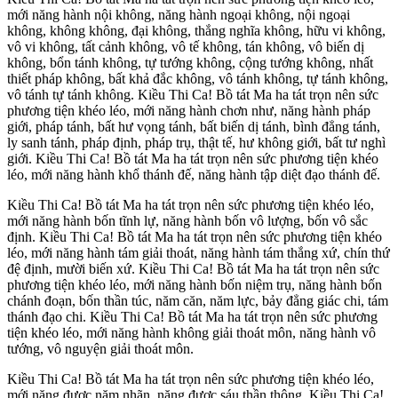
mới năng hành nội không, năng hành ngoại không, nội ngoại
không, không không, đại không, thắng nghĩa không, hữu vi không,
vô vi không, tất cảnh không, vô tế không, tán không, vô biến dị
không, bổn tánh không, tự tướng không, cộng tướng không, nhất
thiết pháp không, bất khả đắc không, vô tánh không, tự tánh không,
vô tánh tự tánh không. Kiều Thi Ca! Bồ tát Ma ha tát trọn nên sức
phương tiện khéo léo, mới năng hành chơn như, năng hành pháp
giới, pháp tánh, bất hư vọng tánh, bất biến dị tánh, bình đẳng tánh,
ly sanh tánh, pháp định, pháp trụ, thật tế, hư không giới, bất tư nghì
giới. Kiều Thi Ca! Bồ tát Ma ha tát trọn nên sức phương tiện khéo
léo, mới năng hành khổ thánh đế, năng hành tập diệt đạo thánh đế.
Kiều Thi Ca! Bồ tát Ma ha tát trọn nên sức phương tiện khéo léo,
mới năng hành bốn tĩnh lự, năng hành bốn vô lượng, bốn vô sắc
định. Kiều Thi Ca! Bồ tát Ma ha tát trọn nên sức phương tiện khéo
léo, mới năng hành tám giải thoát, năng hành tám thắng xứ, chín thứ
đệ định, mười biến xứ. Kiều Thi Ca! Bồ tát Ma ha tát trọn nên sức
phương tiện khéo léo, mới năng hành bốn niệm trụ, năng hành bốn
chánh đoạn, bốn thần túc, năm căn, năm lực, bảy đẳng giác chi, tám
thánh đạo chi. Kiều Thi Ca! Bồ tát Ma ha tát trọn nên sức phương
tiện khéo léo, mới năng hành không giải thoát môn, năng hành vô
tướng, vô nguyện giải thoát môn.
Kiều Thi Ca! Bồ tát Ma ha tát trọn nên sức phương tiện khéo léo,
mới năng được năm nhãn, năng được sáu thần thông. Kiều Thi Ca!