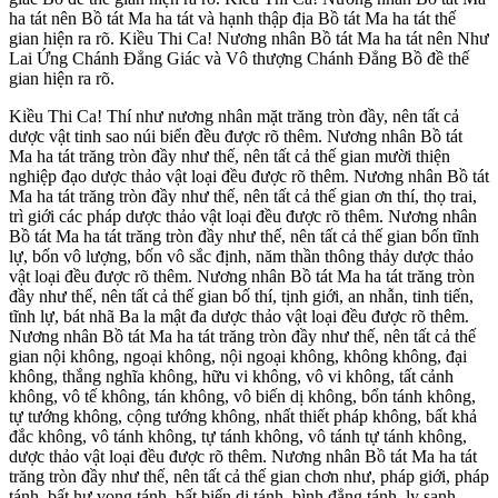
ha tát nên Bồ tát Ma ha tát và hạnh thập địa Bồ tát Ma ha tát thế
gian hiện ra rõ. Kiều Thi Ca! Nương nhân Bồ tát Ma ha tát nên Như
Lai Ứng Chánh Đẳng Giác và Vô thượng Chánh Đẳng Bồ đề thế
gian hiện ra rõ.
Kiều Thi Ca! Thí như nương nhân mặt trăng tròn đầy, nên tất cả
dược vật tinh sao núi biển đều được rõ thêm. Nương nhân Bồ tát
Ma ha tát trăng tròn đầy như thế, nên tất cả thế gian mười thiện
nghiệp đạo dược thảo vật loại đều được rõ thêm. Nương nhân Bồ tát
Ma ha tát trăng tròn đầy như thế, nên tất cả thế gian ơn thí, thọ trai,
trì giới các pháp dược thảo vật loại đều được rõ thêm. Nương nhân
Bồ tát Ma ha tát trăng tròn đầy như thế, nên tất cả thế gian bốn tĩnh
lự, bốn vô lượng, bốn vô sắc định, năm thần thông thảy dược thảo
vật loại đều được rõ thêm. Nương nhân Bồ tát Ma ha tát trăng tròn
đầy như thế, nên tất cả thế gian bố thí, tịnh giới, an nhẫn, tinh tiến,
tĩnh lự, bát nhã Ba la mật đa dược thảo vật loại đều được rõ thêm.
Nương nhân Bồ tát Ma ha tát trăng tròn đầy như thế, nên tất cả thế
gian nội không, ngoại không, nội ngoại không, không không, đại
không, thắng nghĩa không, hữu vi không, vô vi không, tất cảnh
không, vô tế không, tán không, vô biến dị không, bổn tánh không,
tự tướng không, cộng tướng không, nhất thiết pháp không, bất khả
đắc không, vô tánh không, tự tánh không, vô tánh tự tánh không,
dược thảo vật loại đều được rõ thêm. Nương nhân Bồ tát Ma ha tát
trăng tròn đầy như thế, nên tất cả thế gian chơn như, pháp giới, pháp
tánh, bất hư vọng tánh, bất biến dị tánh, bình đẳng tánh, ly sanh