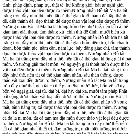
tánh, pháp định, pháp trụ, thật tế, hư không giới, bất tư nghì giới
dược thảo vật loại đều được rõ thêm.Nương nhân Bồ tát Ma ha tát
trăng tròn đầy như thế, nên tất cả thế gian khổ thánh đế, tập thánh
đế, diệt thánh đế, đạo thánh đế dược thảo vật loại đều được rõ thêm.
Nương nhân Bồ tát Ma ha tát trăng tròn đầy như thế, nên tất cả thế
gian tám giải thoát, tám thắng xứ, chín thứ đệ định, mười biến xứ
dược thảo vật loại đều được rõ thêm. Nương nhân Bồ tát Ma ha tát
trăng tròn đầy như thế, nên tất cả thế gian bốn niệm trụ, bốn chánh
đoạn, bốn thần túc, năm căn, năm lực, bảy đẳng giác chi, tám thánh
đạo chi dược thảo vật loại đều được rõ thêm. Nương nhân Bồ tát
Ma ha tát trăng tròn đầy như thế, nên tất cả thế gian không giải thoát
môn, vô tướng giải thoát môn, vô nguyện giải thoát môn dược thảo
vật loại đều được rõ thêm. Nương nhân Bồ tát Ma ha tát trăng tròn
đầy như thế, nên tất cả thế gian năm nhãn, sáu thần thông, dược
thảo vật loại đều được rõ thêm. Nương nhân Bồ tát Ma ha tát trăng
tròn đầy như thế, nên tất cả thế gian Phật mười lực, bốn vô sở úy,
bốn vô ngại giải, đại từ, đại bi, đại hỷ, đại xả, mười tám pháp Phật
bất cộng dược thảo vật loại đều được rõ thêm. Nương nhân Bồ tát
Ma ha tát trăng tròn đầy như thế, nên tất cả thế gian pháp vô vong
thất, tánh hằng trụ xả được thảo vật loại đều được rõ thêm. Nương
nhân Bồ tát Ma ha tát trăng tròn đầy như thế, nên tất cả thế gian tất
cả đà la ni môn, tất cả tam ma địa môn được thảo vật loại đều được
rõ thêm. Nương nhân Bồ tát Ma ha tát trăng tròn đầy như thế, nên
tất cả thế gian nhất thiết trí, đạo tướng trí, nhất thiết tướng trí dược