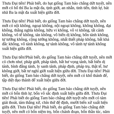
Thưa Đại tiên! Phải biết, do hạt giống Tam bảo chẳng dứt tuyệt, nên
mới có bố thí Ba la mật đa, tịnh giới, an nhẫn, tinh tiến, tĩnh lự, bát
nhã Ba la mật đa xuất hiện giữa đời.
Thưa Đại tiên! Phải biết, do giống Tam bảo chẳng dứt tuyệt, nên
mới có nội không, ngoại không, nội ngoại không, không không, đại
không, thắng nghĩa không, hữu vi không, vô vi không, tất cảnh
không, vô tế không, tán không, vô biến dị không, bổn tánh không,
tự tướng không, cộng tướng không, nhất thiết pháp không, bất khả
đắc không, vô tánh không, tự tánh không, vô tánh tự tánh không
xuất hiện giữa đời.
Thưa Đại tiên!Phải biết, do giống Tam bảo chẳng dứt tuyệt, nên mới
có chơn như, pháp giới, pháp tánh, bất hư vọng tánh, bất biến dị
tánh, bình đẳng tánh, ly sanh tánh, pháp định, pháp trụ, thật tế, hư
không giới, bất tư nghì giới xuất hiện giữa đời. Thưa Đại tiên! Phải
biết, do giống Tam bảo chẳng dứt tuyệt, nên mới có khổ thánh đế,
tập diệt đạo thánh đế xuất hiện giữa đời.
Thưa Đại tiên! Phải biết, do giống Tam bảo chẳng dứt tuyệt, nên
mới có bốn tĩnh lự, bốn vô sắc định xuất hiện giữa đời. Thưa Đại
tiên! Phải biết do giống Tam bảo chẳng dứt tuyệt nên mới có tám
giải thoát, tám thắng xứ, chín thứ đệ định, mười biến xứ xuất hiện
giữa đời. Thưa Đại tiên! Phải biết, do giống Tam bảo chẳng dứt
tuyệt, nên mới có bốn niệm trụ, bốn chánh đoạn, bốn thần túc, năm