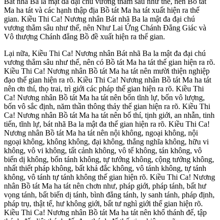
Bát nhã Ba la mật đa đại chú vương thẳm sâu như thế, nên Bồ tát
Ma ha tát và các hạnh thập địa Bồ tát Ma ha tát xuất hiện ra thế
gian. Kiều Thi Ca! Nương nhân Bát nhã Ba la mật đa đại chú
vương thẳm sâu như thế, nên Như Lai Ứng Chánh Đẳng Giác và
Vô thượng Chánh đẳng Bồ đề xuất hiện ra thế gian.
Lại nữa, Kiều Thi Ca! Nương nhân Bát nhã Ba la mật đa đại chú
vương thẳm sâu như thế, nên có Bồ tát Ma ha tát thế gian hiện ra rõ.
Kiều Thi Ca! Nương nhân Bồ tát Ma ha tát nên mười thiện nghiệp
đạo thế gian hiện ra rõ. Kiều Thi Ca! Nương nhân Bồ tát Ma ha tát
nên ơn thí, thọ trai, trì giới các pháp thế gian hiện ra rõ. Kiều Thi
Ca! Nương nhân Bồ tát Ma ha tát nên bốn tĩnh lự, bốn vô lượng,
bốn vô sắc định, năm thần thông thảy thế gian hiện ra rõ. Kiều Thi
Ca! Nương nhân Bồ tát Ma ha tát nên bố thí, tịnh giới, an nhẫn, tinh
tiến, tĩnh lự, bát nhã Ba la mật đa thế gian hiện ra rõ. Kiều Thi Ca!
Nương nhân Bồ tát Ma ha tát nên nội không, ngoại không, nội
ngoại không, không không, đại không, thắng nghĩa không, hữu vi
không, vô vi không, tất cảnh không, vô tế không, tán không, vô
biến dị không, bổn tánh không, tự tướng không, cộng tướng không,
nhất thiết pháp không, bất khả đắc không, vô tánh không, tự tánh
không, vô tánh tự tánh không thế gian hiện rõ. Kiều Thi Ca! Nương
nhân Bồ tát Ma ha tát nên chơn như, pháp giới, pháp tánh, bất hư
vọng tánh, bất biến dị tánh, bình đẳng tánh, ly sanh tánh, pháp định,
pháp trụ, thật tế, hư không giới, bất tư nghì giới thế gian hiện rõ.
Kiều Thi Ca! Nương nhân Bồ tát Ma ha tát nên khổ thánh đế, tập