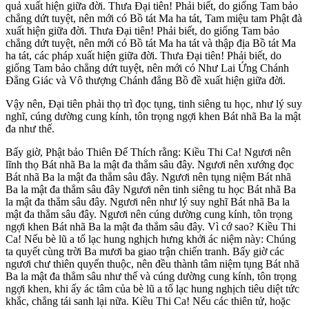
quả xuất hiện giữa đời. Thưa Đại tiên! Phải biết, do giống Tam bảo
chẳng dứt tuyệt, nên mới có Bồ tát Ma ha tát, Tam miệu tam Phật đà
xuất hiện giữa đời. Thưa Đại tiên! Phải biết, do giống Tam bảo
chẳng dứt tuyệt, nên mới có Bồ tát Ma ha tát và thập địa Bồ tát Ma
ha tát, các pháp xuất hiện giữa đời. Thưa Đại tiên! Phải biết, do
giống Tam bảo chẳng dứt tuyệt, nên mới có Như Lai Ứng Chánh
Đẳng Giác và Vô thượng Chánh đẳng Bồ đề xuất hiện giữa đời.
Vậy nên, Đại tiên phải thọ trì đọc tụng, tinh siêng tu học, như lý suy
nghĩ, cúng dường cung kính, tôn trọng ngợi khen Bát nhã Ba la mật
đa như thế.
Bấy giờ, Phật bảo Thiên Đế Thích rằng: Kiều Thi Ca! Ngươi nên
lĩnh thọ Bát nhã Ba la mật đa thẳm sâu đây. Ngươi nên xướng đọc
Bát nhã Ba la mật đa thẳm sâu đây. Ngươi nên tụng niệm Bát nhã
Ba la mật đa thẳm sâu đây Ngươi nên tinh siêng tu học Bát nhã Ba
la mật đa thẳm sâu đây. Ngươi nên như lý suy nghĩ Bát nhã Ba la
mật đa thẳm sâu đây. Ngươi nên cúng dường cung kính, tôn trọng
ngợi khen Bát nhã Ba la mật đa thẳm sâu đây. Vì cớ sao? Kiều Thi
Ca! Nếu bè lũ a tố lạc hung nghịch hưng khởi ác niệm này: Chúng
ta quyết cùng trời Ba mươi ba giao trận chiến tranh. Bấy giờ các
ngươi chư thiên quyến thuộc, nên đều thành tâm niệm tụng Bát nhã
Ba la mật đa thẳm sâu như thế và cúng dường cung kính, tôn trọng
ngợi khen, khi ấy ác tâm của bè lũ a tố lạc hung nghịch tiêu diệt tức
khắc, chẳng tái sanh lại nữa. Kiều Thi Ca! Nếu các thiên tử, hoặc