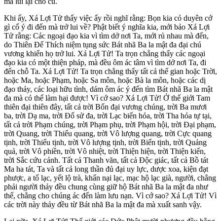
mà lui lại chỗ cũ.
Khi ấy, Xá Lợi Tử thấy việc ấy rồi nghĩ rằng: Bọn kia có duyên cớ
gì cố ý đi đến mà trở lui về? Phật biết ý nghĩa kia, mới bảo Xá Lợi
Tử rằng: Các ngoại đạo kia vì tìm dở nơi Ta, mới rủ nhau mà đến,
do Thiên Đế Thích niệm tụng sức Bát nhã Ba la mật đa đại chú
vương khiến họ trở lui. Xá Lợi Tử! Ta trọn chẳng thấy các ngoại
đạo kia có một thiện pháp, mà đều ôm ác tâm vì tìm dở nơi Ta, đi
đến chỗ Ta. Xá Lợi Tử! Ta trọn chẳng thấy tất cả thế gian hoặc Trời,
hoặc Ma, hoặc Phạm, hoặc Sa môn, hoặc Bà la môn, hoặc các dị
đạo thảy, các loại hữu tình, dám ôm ác ý đến tìm Bát nhã Ba la mật
đa mà có thể làm hại được! Vì cớ sao? Xá Lợi Tử! Ở thế giới Tam
thiên đại thiên đây, tất cả trời Bốn đại vương chúng, trời Ba mươi
ba, trời Dạ ma, trời Đổ sử đa, trời Lạc biến hóa, trời Tha hóa tự tại,
tất cả trời Phạm chúng, trời Phạm phụ, trời Phạm hội, trời Đại phạm,
trời Quang, trời Thiểu quang, trời Vô lượng quang, trời Cực quang
tịnh, trời Thiểu tịnh, trời Vô lượng tịnh, trời Biến tịnh, trời Quảng
quả, trời Vô phiền, trời Vô nhiệt, trời Thiện hiện, trời Thiện kiến,
trời Sắc cứu cánh. Tất cả Thanh văn, tất cả Độc giác, tất cả Bồ tát
Ma ha tát, Ta và tất cả long thần đủ đại uy lực, dược xoa, kiện đạt
phược, a tố lạc, yết lộ trà, khẩn nại lạc, mạc hộ lạc già, người, chẳng
phải người thảy đều chung cùng giữ hộ Bát nhã Ba la mật đa như
thế, chẳng cho chúng ác đến làm lưu nạn. Vì cớ sao? Xá Lợi Tử! Vì
các trời này thảy đều từ Bát nhã Ba la mật đa mà xuất sanh vậy.