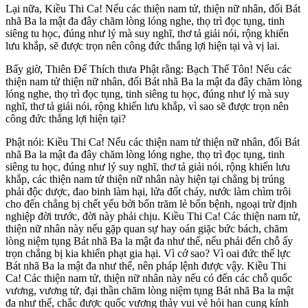
Lại nữa, Kiều Thi Ca! Nếu các thiện nam tử, thiện nữ nhân, đối Bát
nhã Ba la mật đa đây chăm lòng lóng nghe, thọ trì đọc tụng, tinh
siêng tu học, đúng như lý mà suy nghĩ, thơ tả giải nói, rộng khiến
lưu khắp, sẽ được trọn nên công đức thắng lợi hiện tại và vị lai.
Bấy giờ, Thiên Đế Thích thưa Phật rằng: Bạch Thế Tôn! Nếu các
thiện nam tử thiện nữ nhân, đối Bát nhã Ba la mật đa đây chăm lòng
lóng nghe, thọ trì đọc tụng, tinh siêng tu học, đúng như lý mà suy
nghĩ, thơ tả giải nói, rộng khiến lưu khắp, vì sao sẽ được trọn nên
công đức thắng lợi hiện tại?
Phật nói: Kiều Thi Ca! Nếu các thiện nam tử thiện nữ nhân, đối Bát
nhã Ba la mật đa đây chăm lòng lóng nghe, thọ trì đọc tụng, tinh
siêng tu học, đúng như lý suy nghĩ, thơ tả giải nói, rộng khiến lưu
khắp, các thiện nam tử thiện nữ nhân này hiện tại chẳng bị trúng
phải độc dược, đao binh làm hại, lửa đốt cháy, nước làm chìm trôi
cho đến chẳng bị chết yểu bởi bốn trăm lẻ bốn bệnh, ngoại trừ định
nghiệp đời trước, đời này phải chịu. Kiều Thi Ca! Các thiện nam tử,
thiện nữ nhân này nếu gặp quan sự hay oán giặc bức bách, chăm
lòng niệm tụng Bát nhã Ba la mật đa như thế, nếu phải đến chỗ ấy
trọn chẳng bị kia khiển phạt gia hại. Vì cớ sao? Vì oai đức thế lực
Bát nhã Ba la mật đa như thế, nên pháp lệnh được vậy. Kiều Thi
Ca! Các thiện nam tử, thiện nữ nhân này nếu có đến các chỗ quốc
vương, vương tử, đại thần chăm lòng niệm tụng Bát nhã Ba la mật
đa như thế, chắc được quốc vương thảy vui vẻ hỏi han cung kính