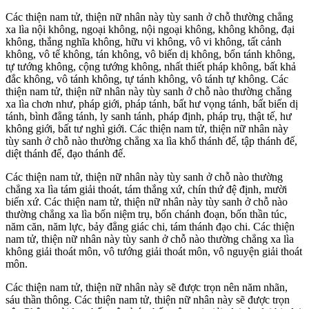
Các thiện nam tử, thiện nữ nhân này tùy sanh ở chỗ thường chẳng
xa lìa nội không, ngoại không, nội ngoại không, không không, đại
không, thắng nghĩa không, hữu vi không, vô vi không, tất cảnh
không, vô tế không, tán không, vô biến dị không, bổn tánh không,
tự tướng không, cộng tướng không, nhất thiết pháp không, bất khả
đắc không, vô tánh không, tự tánh không, vô tánh tự không. Các
thiện nam tử, thiện nữ nhân này tùy sanh ở chỗ nào thường chẳng
xa lìa chơn như, pháp giới, pháp tánh, bất hư vọng tánh, bất biến dị
tánh, bình đẳng tánh, ly sanh tánh, pháp định, pháp trụ, thật tế, hư
không giới, bất tư nghì giới. Các thiện nam tử, thiện nữ nhân này
tùy sanh ở chỗ nào thường chẳng xa lìa khổ thánh đế, tập thánh đế,
diệt thánh đế, đạo thánh đế.
Các thiện nam tử, thiện nữ nhân này tùy sanh ở chỗ nào thường
chẳng xa lìa tám giải thoát, tám thắng xứ, chín thứ đệ định, mười
biến xứ. Các thiện nam tử, thiện nữ nhân này tùy sanh ở chỗ nào
thường chẳng xa lìa bốn niệm trụ, bốn chánh đoạn, bốn thần túc,
năm căn, năm lực, bảy đẳng giác chi, tám thánh đạo chi. Các thiện
nam tử, thiện nữ nhân này tùy sanh ở chỗ nào thường chẳng xa lìa
không giải thoát môn, vô tướng giải thoát môn, vô nguyện giải thoát
môn.
Các thiện nam tử, thiện nữ nhân này sẽ được trọn nên năm nhãn,
sáu thần thông. Các thiện nam tử, thiện nữ nhân này sẽ được trọn