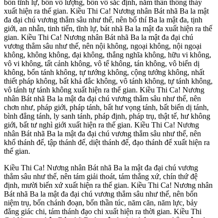
bốn tĩnh lự, bốn vô lượng, bốn vô sắc định, năm thần thông thảy
xuất hiện ra thế gian. Kiều Thi Ca! Nương nhân Bát nhã Ba la mật
đa đại chú vương thẳm sâu như thế, nên bố thí Ba la mật đa, tịnh
giới, an nhẫn, tinh tiến, tĩnh lự, bát nhã Ba la mật đa xuất hiện ra thế
gian. Kiều Thi Ca! Nương nhân Bát nhã Ba la mật đa đại chú
vương thẳm sâu như thế, nên nội không, ngoại không, nội ngoại
không, không không, đại không, thắng nghĩa không, hữu vi không,
vô vi không, tất cảnh không, vô tế không, tán không, vô biến dị
không, bổn tánh không, tự tướng không, cộng tướng không, nhất
thiết pháp không, bất khả đắc không, vô tánh không, tự tánh không,
vô tánh tự tánh không xuất hiện ra thế gian. Kiều Thi Ca! Nương
nhân Bát nhã Ba la mật đa đại chú vương thẳm sâu như thế, nên
chơn như, pháp giới, pháp tánh, bất hư vọng tánh, bất biến dị tánh,
bình đẳng tánh, ly sanh tánh, pháp định, pháp trụ, thật tế, hư không
giới, bất tư nghì giới xuất hiện ra thế gian. Kiều Thi Ca! Nương
nhân Bát nhã Ba la mật đa đại chú vương thẳm sâu như thế, nên
khổ thánh đế, tập thánh đế, diệt thánh đế, đạo thánh đế xuất hiện ra
thế gian.
Kiều Thi Ca! Nương nhân Bát nhã Ba la mật đa đại chú vương
thẳm sâu như thế, nên tám giải thoát, tám thắng xứ, chín thứ đệ
định, mười biến xứ xuất hiện ra thế gian. Kiều Thi Ca! Nương nhân
Bát nhã Ba la mật đa đại chú vương thẳm sâu như thế, nên bốn
niệm trụ, bốn chánh đoạn, bốn thần túc, năm căn, năm lực, bảy
đẳng giác chi, tám thánh đạo chi xuất hiện ra thời gian. Kiều Thi