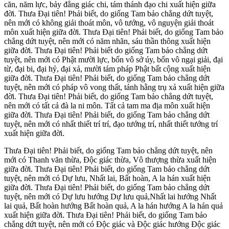
căn, năm lực, bảy đẳng giác chi, tám thánh đạo chi xuất hiện giữa
đời. Thưa Đại tiên! Phải biết, do giống Tam bảo chẳng dứt tuyệt,
nên mới có không giải thoát môn, vô tướng, vô nguyện giải thoát
môn xuất hiện giữa đời. Thưa Đại tiên! Phải biết, do giống Tam bảo
chẳng dứt tuyệt, nên mới có năm nhãn, sáu thần thông xuất hiện
giữa đời. Thưa Đại tiên! Phải biết do giống Tam bảo chẳng dứt
tuyệt, nên mới có Phật mười lực, bốn vô sở úy, bốn vô ngại giải, đại
từ, đại bi, đại hỷ, đại xả, mười tám pháp Phật bất cộng xuất hiện
giữa đời. Thưa Đại tiên! Phải biết, do giống Tam bảo chẳng dứt
tuyệt, nên mới có pháp vô vong thất, tánh hằng trụ xả xuất hiện giữa
đời. Thưa Đại tiên! Phải biết, do giống Tam bảo chẳng dứt tuyệt,
nên mới có tất cả đà la ni môn. Tất cả tam ma địa môn xuất hiện
giữa đời. Thưa Đại tiên! Phải biết, do giống Tam bảo chẳng dứt
tuyệt, nên mới có nhất thiết trí trí, đạo tướng trí, nhất thiết tướng trí
xuất hiện giữa đời.
Thưa Đại tiên! Phải biết, do giống Tam bảo chẳng dứt tuyệt, nên
mới có Thanh văn thừa, Độc giác thừa, Vô thượng thừa xuất hiện
giữa đời. Thưa Đại tiên! Phải biết, do giống Tam bảo chẳng dứt
tuyệt, nên mới có Dự lưu, Nhất lai, Bất hoàn, A la hán xuất hiện
giữa đời. Thưa Đại tiên! Phải biết, do giống Tam bảo chẳng dứt
tuyệt, nên mới có Dự lưu hướng Dự lưu quả,Nhất lai hướng Nhất
lai quả, Bất hoàn hướng Bất hoàn quả, A la hán hướng A la hán quả
xuất hiện giữa đời. Thưa Đại tiên! Phải biết, do giống Tam bảo
chẳng dứt tuyệt, nên mới có Độc giác và Độc giác hướng Độc giác