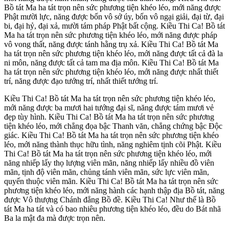
Bồ tát Ma ha tát trọn nên sức phương tiện khéo léo, mới năng được
Phật mười lực, năng được bốn vô sở úy, bốn vô ngại giải, đại từ, đại
bi, đại hỷ, đại xả, mười tám pháp Phật bất cộng. Kiều Thi Ca! Bồ tát
Ma ha tát trọn nên sức phương tiện khéo léo, mới năng được pháp
vô vong thất, năng được tánh hằng trụ xả. Kiều Thi Ca! Bồ tát Ma
ha tát trọn nên sức phương tiện khéo léo, mới năng được tất cả đà la
ni môn, năng được tất cả tam ma địa môn. Kiều Thi Ca! Bồ tát Ma
ha tát trọn nên sức phương tiện khéo léo, mới năng được nhất thiết
trí, năng được đạo tướng trí, nhất thiết tướng trí.
Kiều Thi Ca! Bồ tát Ma ha tát trọn nên sức phương tiện khéo léo,
mới năng được ba mươi hai tướng đại sĩ, năng được tám mươi vẻ
đẹp tùy hình. Kiều Thi Ca! Bồ tát Ma ha tát trọn nên sức phương
tiện khéo léo, mới chẳng đọa bậc Thanh văn, chẳng chứng bậc Độc
giác. Kiều Thi Ca! Bồ tát Ma ha tát trọn nên sức phương tiện khéo
léo, mới năng thành thục hữu tình, năng nghiêm tịnh cõi Phật. Kiều
Thi Ca! Bồ tát Ma ha tát trọn nên sức phương tiện khéo léo, mới
năng nhiếp lấy thọ lượng viên mãn, năng nhiếp lấy nhiều đồ viên
mãn, tịnh độ viên mãn, chủng tánh viên mãn, sức lực viên mãn,
quyến thuộc viên mãn. Kiều Thi Ca! Bồ tát Ma ha tát trọn nên sức
phương tiện khéo léo, mới năng hành các hạnh thập địa Bồ tát, năng
được Vô thượng Chánh đẳng Bồ đề. Kiều Thi Ca! Như thế là Bồ
tát Ma ha tát và có bao nhiêu phương tiện khéo léo, đều do Bát nhã
Ba la mật đa mà được trọn nên.