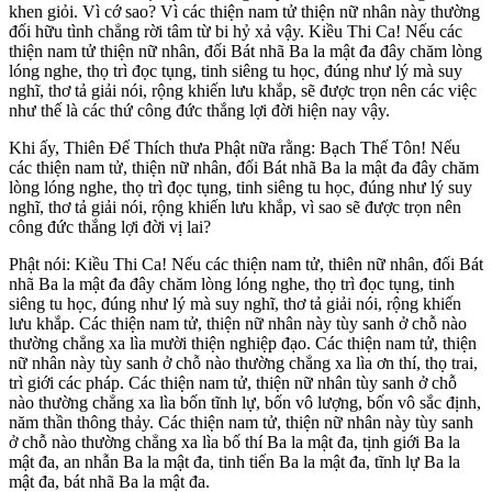
khen giỏi. Vì cớ sao? Vì các thiện nam tử thiện nữ nhân này thường
đối hữu tình chẳng rời tâm từ bi hỷ xả vậy. Kiều Thi Ca! Nếu các
thiện nam tử thiện nữ nhân, đối Bát nhã Ba la mật đa đây chăm lòng
lóng nghe, thọ trì đọc tụng, tinh siêng tu học, đúng như lý mà suy
nghĩ, thơ tả giải nói, rộng khiến lưu khắp, sẽ được trọn nên các việc
như thế là các thứ công đức thắng lợi đời hiện nay vậy.
Khi ấy, Thiên Đế Thích thưa Phật nữa rằng: Bạch Thế Tôn! Nếu
các thiện nam tử, thiện nữ nhân, đối Bát nhã Ba la mật đa đây chăm
lòng lóng nghe, thọ trì đọc tụng, tinh siêng tu học, đúng như lý suy
nghĩ, thơ tả giải nói, rộng khiến lưu khắp, vì sao sẽ được trọn nên
công đức thắng lợi đời vị lai?
Phật nói: Kiều Thi Ca! Nếu các thiện nam tử, thiên nữ nhân, đối Bát
nhã Ba la mật đa đây chăm lòng lóng nghe, thọ trì đọc tụng, tinh
siêng tu học, đúng như lý mà suy nghĩ, thơ tả giải nói, rộng khiến
lưu khắp. Các thiện nam tử, thiện nữ nhân này tùy sanh ở chỗ nào
thường chẳng xa lìa mười thiện nghiệp đạo. Các thiện nam tử, thiện
nữ nhân này tùy sanh ở chỗ nào thường chẳng xa lìa ơn thí, thọ trai,
trì giới các pháp. Các thiện nam tử, thiện nữ nhân tùy sanh ở chỗ
nào thường chẳng xa lìa bốn tĩnh lự, bốn vô lượng, bốn vô sắc định,
năm thần thông thảy. Các thiện nam tử, thiện nữ nhân này tùy sanh
ở chỗ nào thường chẳng xa lìa bố thí Ba la mật đa, tịnh giới Ba la
mật đa, an nhẫn Ba la mật đa, tinh tiến Ba la mật đa, tĩnh lự Ba la
mật đa, bát nhã Ba la mật đa.