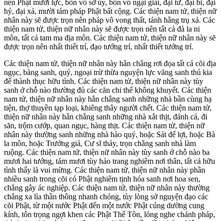
nên Phật mười lực, bốn vô sở úy, bốn vô ngại giải, đại từ, đại bi, đại
hỷ, đại xả, mười tám pháp Phật bất cộng. Các thiện nam tử, thiện nữ
nhân này sẽ được trọn nên pháp vô vong thất, tánh hằng trụ xả. Các
thiện nam tử, thiện nữ nhân này sẽ được trọn nên tất cả đà la ni
môn, tất cả tam ma địa môn. Các thiện nam tử, thiện nữ nhân này sẽ
được trọn nên nhất thiết trí, đạo tướng trí, nhất thiết tướng trí.
Các thiện nam tử, thiện nữ nhân này hẳn chẳng rơi đọa tất cả cõi địa
ngục, bàng sanh, quỷ, ngoại trừ thừa nguyện lực vãng sanh thú kia
để thành thục hữu tình. Các thiện nam tử, thiện nữ nhân này tùy
sanh ở chỗ nào thường đủ các căn chi thể không khuyết. Các thiện
nam tử, thiện nữ nhân này hẳn chẳng sanh những nhà bần cùng hạ
tiện, thợ thuyền tạp loại, khiêng thây người chết. Các thiện nam tử,
thiện nữ nhân này hẳn chẳng sanh những nhà xắt thịt, đánh cá, đi
săn, trộm cướp, quan ngục, hàng thịt. Các thiện nam tử, thiện nữ
nhân này thường sanh những nhà hào quý, hoặc Sát đế lợi, hoặc Bà
la môn, hoặc Trưởng giả, Cư sĩ thảy, trọn chẳng sanh nhà làm
ruộng. Các thiện nam tử, thiện nữ nhân này tùy sanh ở chỗ nào ba
mươi hai tướng, tám mươi tùy hảo trang nghiêm nơi thân, tất cả hữu
tình thấy là vui mừng. Các thiện nam tử, thiện nữ nhân này phần
nhiều sanh trong cõi có Phật nghiêm tịnh hóa sanh nơi hoa sen,
chẳng gây ác nghiệp. Các thiện nam tử, thiện nữ nhân này thường
chẳng xa lìa thần thông nhanh chóng, tùy lòng sở nguyện đạo các
cõi Phật, từ một nước Phật đến một nước Phật cúng dường cung
kính, tôn trọng ngợi khen các Phật Thế Tôn, lóng nghe chánh pháp,