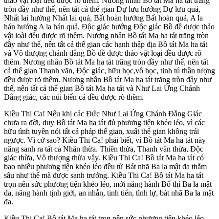
thảo vật loại đều được rõ thêm. Nương nhân Bồ tát Ma ha tát trăng
tròn đầy như thế, nên tất cả thế gian Dự lưu hướng Dự lưu quả,
Nhất lai hướng Nhất lai quả, Bất hoàn hướng Bất hoàn quả, A la
hán hướng A la hán quả, Độc giác hướng Độc giác Bồ đề dược thảo
vật loài đều được rõ thêm. Nương nhân Bồ tát Ma ha tát trăng tròn
đầy như thế, nên tất cả thế gian các hạnh thập địa Bồ tát Ma ha tát
và Vô thượng chánh đẳng Bồ đề dược thảo vật loại đều được rõ
thêm. Nương nhân Bồ tát Ma ha tát trăng tròn đầy như thế, nên tất
cả thế gian Thanh văn, Độc giác, hữu học,vô học, tinh tú thần tượng
đều được rõ thêm. Nương nhân Bồ tát Ma ha tát trăng tròn đầy như
thế, nên tất cả thế gian Bồ tát Ma ha tát và Như Lai Ứng Chánh
Đẳng giác, các núi biển cả đều được rõ thêm.
Kiều Thi Ca! Nếu khi các Đức Như Lai Ứng Chánh Đẳng Giác
chưa ra đời, duy Bồ tát Ma ha tát đủ phương tiện khéo léo, vì các
hữu tình tuyên nói tất cả pháp thế gian, xuất thế gian không trái
ngược. Vì cớ sao? Kiều Thi Ca! phải biết, vì Bồ tát Ma ha tát này
năng sanh ra tất cả Nhân thừa. Thiên thừa, Thanh văn thừa, Độc
giác thừa, Vô thượng thừa vậy. Kiều Thi Ca! Bồ tát Ma ha tát có
bao nhiêu phương tiện khéo léo đều từ Bát nhã Ba la mật đa thẳm
sâu như thế mà được sanh trưởng. Kiều Thi Ca! Bồ tát Ma ha tát
trọn nên sức phương tiện khéo léo, mới năng hành Bố thí Ba la mật
đa, năng hành tịnh giới, an nhẫn, tinh tiến, tĩnh lự, bát nhã Ba la mật
đa.
Kiều Thi Ca! Bồ tát Ma ha tát trọn nên sức phương tiện khéo léo,