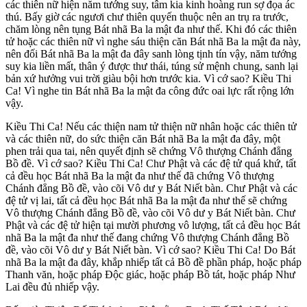
các thiên nữ hiện năm tướng suy, tâm kia kinh hoàng run sợ đọa ác
thú. Bấy giờ các ngươi chư thiên quyến thuộc nên an trụ ra trước,
chăm lòng nên tụng Bát nhã Ba la mật đa như thế. Khi đó các thiên
tử hoặc các thiên nữ vì nghe sáu thiện căn Bát nhã Ba la mật đa này,
nên đối Bát nhã Ba la mật đa đây sanh lòng tịnh tín vậy, năm tướng
suy kia liền mất, thân ý được thư thái, túng sử mệnh chung, sanh lại
bản xứ hưởng vui trời giàu bội hơn trước kia. Vì cớ sao? Kiều Thi
Ca! Vì nghe tin Bát nhã Ba la mật đa công đức oai lực rất rộng lớn
vậy.
Kiều Thi Ca! Nếu các thiện nam tử thiện nữ nhân hoặc các thiên tử
và các thiên nữ, do sức thiện căn Bát nhã Ba la mật đa đây, một
phen trải qua tai, nên quyết định sẽ chứng Vô thượng Chánh đẳng
Bồ đề. Vì cớ sao? Kiều Thi Ca! Chư Phật và các đệ tử quá khứ, tất
cả đều học Bát nhã Ba la mật đa như thế đã chứng Vô thượng
Chánh đẳng Bồ đề, vào cõi Vô dư y Bát Niết bàn. Chư Phật và các
đệ tử vị lai, tất cả đều học Bát nhã Ba la mật đa như thế sẽ chứng
Vô thượng Chánh đẳng Bồ đề, vào cõi Vô dư y Bát Niết bàn. Chư
Phật và các đệ tử hiện tại mười phương vô lượng, tất cả đều học Bát
nhã Ba la mật đa như thế đang chứng Vô thượng Chánh đẳng Bồ
đề, vào cõi Vô dư y Bát Niết bàn. Vì cớ sao? Kiều Thi Ca! Do Bát
nhã Ba la mật đa đây, khắp nhiếp tất cả Bồ đề phần pháp, hoặc pháp
Thanh văn, hoặc pháp Độc giác, hoặc pháp Bồ tát, hoặc pháp Như
Lai đều đủ nhiếp vậy.