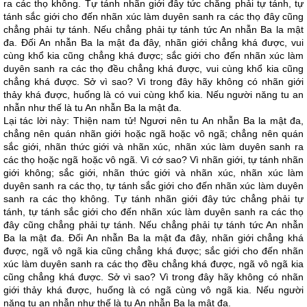
ra các thọ không. Tự tánh nhãn giới đây tức chẳng phải tự tánh, tự
tánh sắc giới cho đến nhãn xúc làm duyên sanh ra các thọ đây cũng
chẳng phải tự tánh. Nếu chẳng phải tự tánh tức An nhẫn Ba la mật
đa. Đối An nhẫn Ba la mật đa đây, nhãn giới chẳng khá được, vui
cùng khổ kia cũng chẳng khá được; sắc giới cho đến nhãn xúc làm
duyên sanh ra các thọ đều chẳng khá được, vui cùng khổ kia cũng
chẳng khá được. Sở vì sao? Vì trong đây hãy không có nhãn giới
thảy khá được, huống là có vui cùng khổ kia. Nếu người năng tu an
nhẫn như thế là tu An nhẫn Ba la mật đa.
Lại tác lời này: Thiện nam tử! Ngươi nên tu An nhẫn Ba la mật đa,
chẳng nên quán nhãn giới hoặc ngã hoặc vô ngã; chẳng nên quán
sắc giới, nhãn thức giới và nhãn xúc, nhãn xúc làm duyên sanh ra
các thọ hoặc ngã hoặc vô ngã. Vì cớ sao? Vì nhãn giới, tự tánh nhãn
giới không; sắc giới, nhãn thức giới và nhãn xúc, nhãn xúc làm
duyên sanh ra các thọ, tự tánh sắc giới cho đến nhãn xúc làm duyên
sanh ra các thọ không. Tự tánh nhãn giới đây tức chẳng phải tự
tánh, tự tánh sắc giới cho đến nhãn xúc làm duyên sanh ra các thọ
đây cũng chẳng phải tự tánh. Nếu chẳng phải tự tánh tức An nhẫn
Ba la mật đa. Đối An nhẫn Ba la mật đa đây, nhãn giới chẳng khá
được, ngã vô ngã kia cũng chẳng khá được; sắc giới cho đến nhãn
xúc làm duyên sanh ra các thọ đều chẳng khá được, ngã vô ngã kia
cũng chẳng khá được. Sở vì sao? Vì trong đây hãy không có nhãn
giới thảy khá được, huống là có ngã cùng vô ngã kia. Nếu người
năng tu an nhẫn như thế là tu An nhẫn Ba la mật đa.