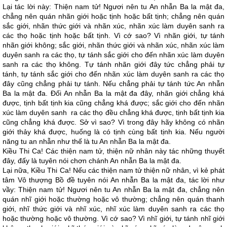
Lại tác lời này: Thiện nam tử! Ngươi nên tu An nhẫn Ba la mật đa,
chẳng nên quán nhãn giới hoặc tịnh hoặc bất tịnh; chẳng nên quán
sắc giới, nhãn thức giới và nhãn xúc, nhãn xúc làm duyên sanh ra
các thọ hoặc tịnh hoặc bất tịnh. Vì cớ sao? Vì nhãn giới, tự tánh
nhãn giới không; sắc giới, nhãn thức giới và nhãn xúc, nhãn xúc làm
duyên sanh ra các thọ, tự tánh sắc giới cho đến nhãn xúc làm duyên
sanh ra các thọ không. Tự tánh nhãn giới đây tức chẳng phải tự
tánh, tự tánh sắc giới cho đến nhãn xúc làm duyên sanh ra các thọ
đây cũng chẳng phải tự tánh. Nếu chẳng phải tự tánh tức An nhẫn
Ba la mật đa. Đối An nhẫn Ba la mật đa đây, nhãn giới chẳng khá
được, tịnh bất tịnh kia cũng chẳng khá được; sắc giới cho đến nhãn
xúc làm duyên sanh ra các thọ đều chẳng khá được, tịnh bất tịnh kia
cũng chẳng khá được. Sở vì sao? Vì trong đây hãy không có nhãn
giới thảy khá được, huống là có tịnh cùng bất tịnh kia. Nếu người
năng tu an nhẫn như thế là tu An nhẫn Ba la mật đa.
Kiều Thi Ca! Các thiện nam tử, thiện nữ nhân này tác những thuyết
đây, đấy là tuyên nói chơn chánh An nhẫn Ba la mật đa.
Lại nữa, Kiều Thi Ca! Nếu các thiện nam tử thiện nữ nhân, vì kẻ phát
tâm Vô thượng Bồ đề tuyên nói An nhẫn Ba la mật đa, tác lời như
vầy: Thiện nam tử! Ngươi nên tu An nhẫn Ba la mật đa, chẳng nên
quán nhĩ giới hoặc thường hoặc vô thường; chẳng nên quán thanh
giới, nhĩ thức giới và nhĩ xúc, nhĩ xúc làm duyên sanh ra các thọ
hoặc thường hoặc vô thường. Vì cớ sao? Vì nhĩ giới, tự tánh nhĩ giới