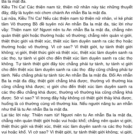
Ba la mật đa.
Kiều Thi Ca! Các thiện nam tử, thiện nữ nhân này tác những thuyết
đây, đấy là tuyên nói chơn chánh An nhẫn Ba la mật đa.
Lại nữa, Kiều Thi Ca! Nếu các thiện nam tử thiện nữ nhân, vì kẻ phát
tâm Vô thượng Bồ đề tuyên nói An nhẫn Ba la mật đa, tác lời như
vầy: Thiện nam tử! Ngươi nên tu An nhẫn Ba la mật đa, chẳng nên
quán thiệt giới hoặc thường hoặc vô thường; chẳng nên quán vị giới,
thiệt thức giới và thiệt xúc, thiệt xúc làm duyên sanh ra các thọ hoặc
thường hoặc vô thường. Vì cớ sao? Vì thiệt giới, tự tánh thiệt giới
không; vị giới, thiệt thức giới và thiệt xúc, thiệt xúc làm duyên sanh ra
các thọ, tự tánh vị giới cho đến thiệt xúc làm duyên sanh ra các thọ
không. Tự tánh thiệt giới đây tức chẳng phải tự tánh, tự tánh vị giới
cho đến thiệt xúc làm duyên sanh ra các thọ đây cũng chẳng phải tự
tánh. Nếu chẳng phải tự tánh tức An nhẫn Ba la mật đa. Đối An nhẫn
Ba la mật đa đây, thiệt giới chẳng khá được, thường vô thường kia
cũng chẳng khá được; vị giới cho đến thiệt xúc làm duyên sanh ra
các thọ đều chẳng khá được, thường vô thường kia cũng chẳng khá
được. Sở vì sao? Vì trong đây hãy không có thiệt giới thảy khá được,
huống là có thường cùng vô thường kia. Nếu người năng tu an nhẫn
như thế là tu An nhẫn Ba la mật đa.
Lại tác lời này: Thiện nam tử! Ngươi nên tu An nhẫn Ba la mật đa,
chẳng nên quán thiệt giới hoặc vui hoặc khổ; chẳng nên quán vị giới,
thiệt thức giới và thiệt xúc, thiệt xúc làm duyên sanh ra các thọ hoặc
vui hoặc khổ. Vì cớ sao? Vì thiệt giới, tự tánh thiệt giới không; vị giới,