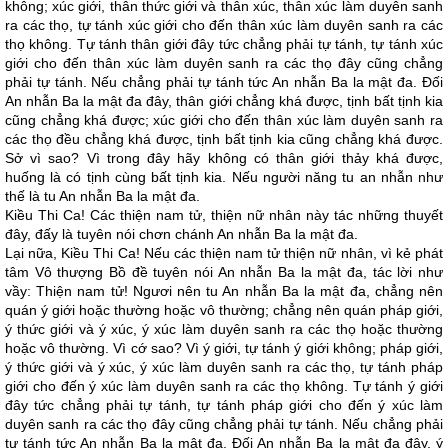
không; xúc giới, thân thức giới và thân xúc, thân xúc làm duyên sanh
ra các thọ, tự tánh xúc giới cho đến thân xúc làm duyên sanh ra các
thọ không. Tự tánh thân giới đây tức chẳng phải tự tánh, tự tánh xúc
giới cho đến thân xúc làm duyên sanh ra các thọ đây cũng chẳng
phải tự tánh. Nếu chẳng phải tự tánh tức An nhẫn Ba la mật đa. Đối
An nhẫn Ba la mật đa đây, thân giới chẳng khá được, tịnh bất tịnh kia
cũng chẳng khá được; xúc giới cho đến thân xúc làm duyên sanh ra
các thọ đều chẳng khá được, tịnh bất tịnh kia cũng chẳng khá được.
Sở vì sao? Vì trong đây hãy không có thân giới thảy khá được,
huống là có tịnh cùng bất tịnh kia. Nếu người năng tu an nhẫn như
thế là tu An nhẫn Ba la mật đa.
Kiều Thi Ca! Các thiện nam tử, thiện nữ nhân này tác những thuyết
đây, đấy là tuyên nói chơn chánh An nhẫn Ba la mật đa.
Lại nữa, Kiều Thi Ca! Nếu các thiện nam tử thiện nữ nhân, vì kẻ phát
tâm Vô thượng Bồ đề tuyên nói An nhẫn Ba la mật đa, tác lời như
vầy: Thiện nam tử! Ngươi nên tu An nhẫn Ba la mật đa, chẳng nên
quán ý giới hoặc thường hoặc vô thường; chẳng nên quán pháp giới,
ý thức giới và ý xúc, ý xúc làm duyên sanh ra các thọ hoặc thường
hoặc vô thường. Vì cớ sao? Vì ý giới, tự tánh ý giới không; pháp giới,
ý thức giới và ý xúc, ý xúc làm duyên sanh ra các thọ, tự tánh pháp
giới cho đến ý xúc làm duyên sanh ra các thọ không. Tự tánh ý giới
đây tức chẳng phải tự tánh, tự tánh pháp giới cho đến ý xúc làm
duyên sanh ra các thọ đây cũng chẳng phải tự tánh. Nếu chẳng phải
tự tánh tức An nhẫn Ba la mật đa. Đối An nhẫn Ba la mật đa đây, ý