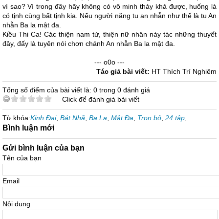
vì sao? Vì trong đây hãy không có vô minh thảy khá được, huống là
có tịnh cùng bất tịnh kia. Nếu người năng tu an nhẫn như thế là tu An
nhẫn Ba la mật đa.
Kiều Thi Ca! Các thiện nam tử, thiện nữ nhân này tác những thuyết
đây, đấy là tuyên nói chơn chánh An nhẫn Ba la mật đa.
--- o0o ---
Tác giả bài viết:
HT Thích Trí Nghiêm
Tổng số điểm của bài viết là: 0 trong 0 đánh giá
Click để đánh giá bài viết
Từ khóa:
Kinh Đại
,
Bát Nhã
,
Ba La
,
Mật Đa
,
Trọn bộ
,
24 tập
,
Bình luận mới
Gửi bình luận của bạn
Tên của bạn
Email
Nội dung