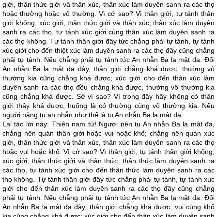
giới, thân thức giới và thân xúc, thân xúc làm duyên sanh ra các thọ
hoặc thường hoặc vô thường. Vì cớ sao? Vì thân giới, tự tánh thân
giới không; xúc giới, thân thức giới và thân xúc, thân xúc làm duyên
sanh ra các thọ, tự tánh xúc giới cùng thân xúc làm duyên sanh ra
các thọ không. Tự tánh thân giới đây tức chẳng phải tự tánh, tự tánh
xúc giới cho đến thiệt xúc làm duyên sanh ra các thọ đây cũng chẳng
phải tự tánh. Nếu chẳng phải tự tánh tức An nhẫn Ba la mật đa. Đối
An nhẫn Ba la mật đa đây, thân giới chẳng khá được, thường vô
thường kia cũng chẳng khá được; xúc giới cho đến thân xúc làm
duyên sanh ra các thọ đều chẳng khá được, thường vô thường kia
cũng chẳng khá được. Sở vì sao? Vì trong đây hãy không có thân
giới thảy khá được, huống là có thường cùng vô thường kia. Nếu
người năng tu an nhẫn như thế là tu An nhẫn Ba la mật đa.
Lại tác lời này: Thiện nam tử! Ngươi nên tu An nhẫn Ba la mật đa,
chẳng nên quán thân giới hoặc vui hoặc khổ; chẳng nên quán xúc
giới, thân thức giới và thân xúc, thân xúc làm duyên sanh ra các thọ
hoặc vui hoặc khổ. Vì cớ sao? Vì thân giới, tự tánh thân giới không;
xúc giới, thân thức giới và thân thức, thân thức làm duyên sanh ra
các thọ, tự tánh xúc giới cho đến thân thức làm duyên sanh ra các
thọ không. Tự tánh thân giới đây tức chẳng phải tự tánh, tự tánh xúc
giới cho đến thân xúc làm duyên sanh ra các thọ đây cũng chẳng
phải tự tánh. Nếu chẳng phải tự tánh tức An nhẫn Ba la mật đa. Đối
An nhẫn Ba la mật đa đây, thân giới chẳng khá được, vui cùng khổ
kia cũng chẳng khá được; xúc giới cho đến thân xúc làm duyên sanh