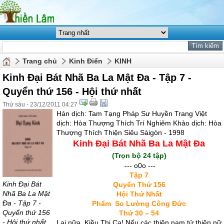
Trang chủ
Kinh Điển
KINH
Kinh Đại Bát Nhã Ba La Mật Đa - Tập 7 -
Quyển thứ 156 - Hội thứ nhất
Thứ sáu - 23/12/2011 04:27
Hán dịch: Tam Tạng Pháp Sư Huyền Trang Việt
dịch: Hòa Thượng Thích Trí Nghiêm Khảo dịch: Hòa
Thượng Thích Thiện Siêu Sàigòn - 1998
Kinh Đại Bát Nhã Ba La Mật Đa
(Trọn bộ 24 tập)
--- o0o ---
Tập 7
Kinh Đại Bát
Quyển Thứ 156
Nhã Ba La Mật
Hội Thứ Nhất
Đa - Tập 7 -
Phẩm So Lường Công Đức
Quyển thứ 156
Thứ 30 – 54
- Hội thứ nhất
Lại nữa, Kiều Thi Ca! Nếu các thiện nam tử thiện nữ