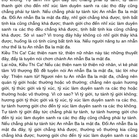
thanh giới cho đến nhĩ xúc làm duyên sanh ra các thọ đây cũng
chẳng phải tự tánh. Nếu chẳng phải tự tánh tức An nhẫn Ba la mật
đa. Đối An nhẫn Ba la mật đa đây, nhĩ giới chẳng khá được, tịnh bất
tịnh kia cũng chẳng khá được; thanh giới cho đến nhĩ xúc làm duyên
sanh ra các thọ đều chẳng khá được, tịnh bất tịnh kia cũng chẳng
khá được. Sở vì sao? Vì trong đây hãy không có nhĩ giới thảy khá
được, huống là có tịnh cùng bất tịnh kia. Nếu người năng tu an nhẫn
như thế là tu An nhẫn Ba la mật đa.
Kiều Thi Ca! Các thiện nam tử, thiện nữ nhân này tác những thuyết
đây, đấy là tuyên nói chơn chánh An nhẫn Ba la mật đa.
Lại nữa, Kiều Thi Ca! Nếu các thiện nam tử thiện nữ nhân, vì kẻ phát
tâm Vô thượng Bồ đề tuyên nói An nhẫn Ba la mật đa, tác lời như
vầy: Thiện nam tử! Ngươi nên tu An nhẫn Ba la mật đa, chẳng nên
quán tỷ giới hoặc thường hoặc vô thường; chẳng nên quán hương
giới, tỷ thức giới và tỷ xúc, tỷ xúc làm duyên sanh ra các thọ hoặc
thường hoặc vô thường. Vì cớ sao? Vì tỷ giới, tự tánh tỷ giới không;
hương giới tỷ thức giới và tỷ xúc, tỷ xúc làm duyên sanh ra các thọ,
tự tánh hương giới cho đến tỷ xúc làm duyên sanh ra các thọ không.
Tự tánh tỷ giới đây tức chẳng phải tự tánh, tự tánh hương giới cho
đến tỷ xúc làm duyên sanh ra các thọ đây cũng chẳng phải tự tánh.
Nếu chẳng phải tự tánh tức An nhẫn Ba la mật đa. Đối An nhẫn Ba la
mật đa đây, tỷ giới chẳng khá được, thường vô thường kia cũng
chẳng khá được; hương giới cho đến tỷ xúc làm duyên sanh ra các