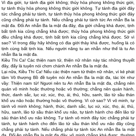
Vì địa giới, tự tánh địa giới không; thủy hỏa phong không thức giới,
tự tánh thủy hỏa phong không thức giới không. Tự tánh địa giới đây
tức chẳng phải tự tánh, tự tánh thủy hỏa phong không thức giới đây
cũng chẳng phải tự tánh. Nếu chẳng phải tự tánh tức An nhẫn Ba la
mật đa. Đối An nhẫn Ba la mật đa đây, địa giới chẳng khá được, tịnh
bất tịnh kia cũng chẳng khá được; thủy hỏa phong không thức giới
đều chẳng khá được, tịnh bất tịnh kia cũng chẳng khá được. Sở vì
sao? Vì trong đây hãy không có địa giới thảy khá được, huống là có
tịnh cùng bất tịnh kia. Nếu người năng tu an nhẫn như thế là tu An
nhẫn Ba la mật đa.
Kiều Thi Ca! Các thiện nam tử, thiện nữ nhân này tác những thuyết
đây, đấy là tuyên nói chơn chánh An nhẫn Ba la mật đa.
Lại nữa, Kiều Thi Ca! Nếu các thiện nam tử thiện nữ nhân, vì kẻ phát
tâm Vô thượng Bồ đề tuyên nói An nhẫn Ba la mật đa, tác lời như
vầy: Thiện nam tử! Ngươi nên tu An nhẫn Ba la mật đa, chẳng nên
quán vô minh hoặc thường hoặc vô thường; chẳng nên quán hành,
thức, danh sắc, lục xứ, xúc, thọ, ái, thủ, hữu, sanh, lão tử sầu thán
khổ ưu não hoặc thường hoặc vô thường. Vì cớ sao? Vì vô minh, tự
tánh vô minh không; hành, thức, danh sắc, lục xứ, xúc, thọ, ái, thủ,
hữu, sanh, lão tử sầu thán khổ ưu não, tự tánh hành cho đến lão tử
sâù thán khổ ưu não không. Tự tánh vô minh đây tức chẳng phải tự
tánh, tự tánh hành cho đến lão tử sầu thán khổ ưu não đây cũng
chẳng phải tự tánh. Nếu chẳng phải tự tánh tức An nhẫn Ba la mật
đa. Đối An nhẫn Ba la mật đa đây, vô minh chẳng khá được, thường