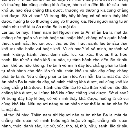
vô thường kia cũng chẳng khá được; hành cho đến lão tử sầu thán
khổ ưu não đều chẳng khá được, thường vô thường kia cũng chẳng
khá được. Sở vì sao? Vì trong đây hãy không có vô minh thảy khá
được, huống là có thường cùng vô thường kia. Nếu người năng tu an
nhẫn như thế là tu An nhẫn Ba la mật đa.
Lại tác lời này: Thiện nam tử! Ngươi nên tu An nhẫn Ba la mật đa,
chẳng nên quán vô minh hoặc vui hoặc khổ; chẳng nên quán hành,
thức, danh sắc, lục xứ, xúc, thọ, ái, thủ, hữu, sanh, lão tử sầu thán
khổ ưu não hoặc vui hoặc khổ. Vì cớ sao? Vì vô minh, tự tánh vô
minh không; hành, thức, danh sắc, lục xứ, xúc, thọ, ái, thủ, hữu,
sanh, lão tử sầu thán khổ ưu não, tự tánh hành cho đến lão tử sầu
thán khổ ưu não không. Tự tánh vô minh đây tức chẳng phải tự tánh,
tự tánh hành cho đến lão tử sầu thán khổ ưu não đây cũng chẳng
phải tự tánh. Nếu chẳng phải tự tánh tức An nhẫn Ba la mật đa. Đối
An nhẫn Ba la mật đa đây, vô minh chẳng khá được, vui cùng khổ kia
cũng chẳng khá được; hành cho đến lão tử sầu thán khổ ưu não đều
chẳng khá được, vui cùng khổ kia cũng chẳng khá được. Sở vì sao?
Vì trong đây hãy không có vô minh thảy khá được, huống là có vui
cùng khổ kia. Nếu người năng tu an nhẫn như thế là tu An nhẫn Ba
la mật đa.
Lại tác lời này: Thiện nam tử! Ngươi nên tu An nhẫn Ba la mật đa,
chẳng nên quán vô minh hoặc ngã hoặc vô ngã; chẳng nên quán
hành, thức, danh sắc, lục xứ, xúc, thọ, ái, thủ, hữu, sanh, lão tử sầu