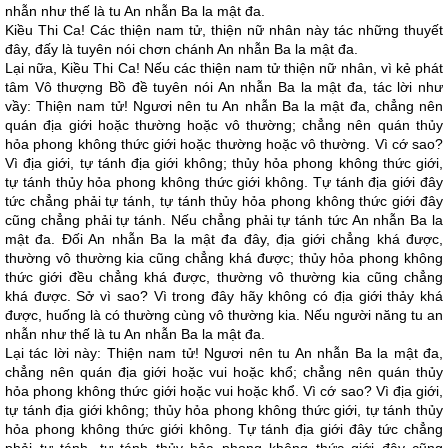
nhẫn như thế là tu An nhẫn Ba la mật đa.
Kiều Thi Ca! Các thiện nam tử, thiện nữ nhân này tác những thuyết
đây, đấy là tuyên nói chơn chánh An nhẫn Ba la mật đa.
Lại nữa, Kiều Thi Ca! Nếu các thiện nam tử thiện nữ nhân, vì kẻ phát
tâm Vô thượng Bồ đề tuyên nói An nhẫn Ba la mật đa, tác lời như
vầy: Thiện nam tử! Ngươi nên tu An nhẫn Ba la mật đa, chẳng nên
quán địa giới hoặc thường hoặc vô thường; chẳng nên quán thủy
hỏa phong không thức giới hoặc thường hoặc vô thường. Vì cớ sao?
Vì địa giới, tự tánh địa giới không; thủy hỏa phong không thức giới,
tự tánh thủy hỏa phong không thức giới không. Tự tánh địa giới đây
tức chẳng phải tự tánh, tự tánh thủy hỏa phong không thức giới đây
cũng chẳng phải tự tánh. Nếu chẳng phải tự tánh tức An nhẫn Ba la
mật đa. Đối An nhẫn Ba la mật đa đây, địa giới chẳng khá được,
thường vô thường kia cũng chẳng khá được; thủy hỏa phong không
thức giới đều chẳng khá được, thường vô thường kia cũng chẳng
khá được. Sở vì sao? Vì trong đây hãy không có địa giới thảy khá
được, huống là có thường cùng vô thường kia. Nếu người năng tu an
nhẫn như thế là tu An nhẫn Ba la mật đa.
Lại tác lời này: Thiện nam tử! Ngươi nên tu An nhẫn Ba la mật đa,
chẳng nên quán địa giới hoặc vui hoặc khổ; chẳng nên quán thủy
hỏa phong không thức giới hoặc vui hoặc khổ. Vì cớ sao? Vì địa giới,
tự tánh địa giới không; thủy hỏa phong không thức giới, tự tánh thủy
hỏa phong không thức giới không. Tự tánh địa giới đây tức chẳng