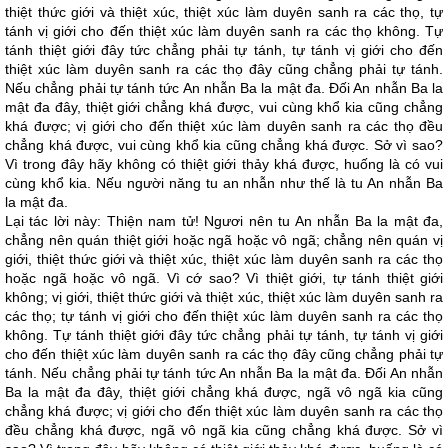
thiệt thức giới và thiệt xúc, thiệt xúc làm duyên sanh ra các thọ, tự
tánh vị giới cho đến thiệt xúc làm duyên sanh ra các thọ không. Tự
tánh thiệt giới đây tức chẳng phải tự tánh, tự tánh vị giới cho đến
thiệt xúc làm duyên sanh ra các thọ đây cũng chẳng phải tự tánh.
Nếu chẳng phải tự tánh tức An nhẫn Ba la mật đa. Đối An nhẫn Ba la
mật đa đây, thiệt giới chẳng khá được, vui cùng khổ kia cũng chẳng
khá được; vị giới cho đến thiệt xúc làm duyên sanh ra các thọ đều
chẳng khá được, vui cùng khổ kia cũng chẳng khá được. Sở vì sao?
Vì trong đây hãy không có thiệt giới thảy khá được, huống là có vui
cùng khổ kia. Nếu người năng tu an nhẫn như thế là tu An nhẫn Ba
la mật đa.
Lại tác lời này: Thiện nam tử! Ngươi nên tu An nhẫn Ba la mật đa,
chẳng nên quán thiệt giới hoặc ngã hoặc vô ngã; chẳng nên quán vị
giới, thiệt thức giới và thiệt xúc, thiệt xúc làm duyên sanh ra các thọ
hoặc ngã hoặc vô ngã. Vì cớ sao? Vì thiệt giới, tự tánh thiệt giới
không; vị giới, thiệt thức giới và thiệt xúc, thiệt xúc làm duyên sanh ra
các thọ; tự tánh vị giới cho đến thiệt xúc làm duyên sanh ra các thọ
không. Tự tánh thiệt giới đây tức chẳng phải tự tánh, tự tánh vị giới
cho đến thiệt xúc làm duyên sanh ra các thọ đây cũng chẳng phải tự
tánh. Nếu chẳng phải tự tánh tức An nhẫn Ba la mật đa. Đối An nhẫn
Ba la mật đa đây, thiệt giới chẳng khá được, ngã vô ngã kia cũng
chẳng khá được; vị giới cho đến thiệt xúc làm duyên sanh ra các thọ
đều chẳng khá được, ngã vô ngã kia cũng chẳng khá được. Sở vì