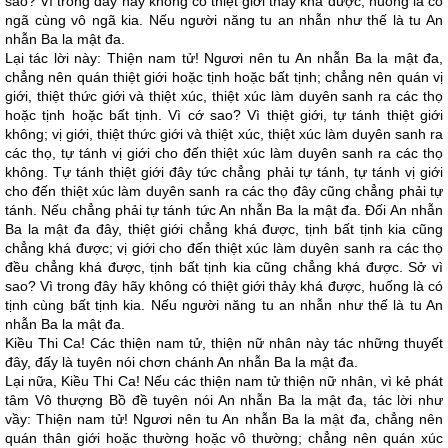
sao? Vì trong đây hãy không có thiệt giới thảy khá được, huống là có
ngã cùng vô ngã kia. Nếu người năng tu an nhẫn như thế là tu An
nhẫn Ba la mật đa.
Lại tác lời này: Thiện nam tử! Ngươi nên tu An nhẫn Ba la mật đa,
chẳng nên quán thiệt giới hoặc tịnh hoặc bất tịnh; chẳng nên quán vị
giới, thiệt thức giới và thiệt xúc, thiệt xúc làm duyên sanh ra các thọ
hoặc tịnh hoặc bất tịnh. Vì cớ sao? Vì thiệt giới, tự tánh thiệt giới
không; vị giới, thiệt thức giới và thiệt xúc, thiệt xúc làm duyên sanh ra
các thọ, tự tánh vị giới cho đến thiệt xúc làm duyên sanh ra các thọ
không. Tự tánh thiệt giới đây tức chẳng phải tự tánh, tự tánh vị giới
cho đến thiệt xúc làm duyên sanh ra các thọ đây cũng chẳng phải tự
tánh. Nếu chẳng phải tự tánh tức An nhẫn Ba la mật đa. Đối An nhẫn
Ba la mật đa đây, thiệt giới chẳng khá được, tịnh bất tịnh kia cũng
chẳng khá được; vị giới cho đến thiệt xúc làm duyên sanh ra các thọ
đều chẳng khá được, tịnh bất tịnh kia cũng chẳng khá được. Sở vì
sao? Vì trong đây hãy không có thiệt giới thảy khá được, huống là có
tịnh cùng bất tịnh kia. Nếu người năng tu an nhẫn như thế là tu An
nhẫn Ba la mật đa.
Kiều Thi Ca! Các thiện nam tử, thiện nữ nhân này tác những thuyết
đây, đấy là tuyên nói chơn chánh An nhẫn Ba la mật đa.
Lại nữa, Kiều Thi Ca! Nếu các thiện nam tử thiện nữ nhân, vì kẻ phát
tâm Vô thượng Bồ đề tuyên nói An nhẫn Ba la mật đa, tác lời như
vầy: Thiện nam tử! Ngươi nên tu An nhẫn Ba la mật đa, chẳng nên
quán thân giới hoặc thường hoặc vô thường; chẳng nên quán xúc