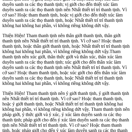
duyên sanh ra các thọ thanh tịnh; vị giới cho đến thiệt xúc làm
duyên sanh ra các thọ thanh tịnh nên Nhất thiết trí trí thanh tịnh. Vì
cớ sao? Hoặc tham thanh tịnh, hoặc vị giới cho đến thiệt xúc làm
duyên sanh ra các thọ thanh tịnh, hoặc Nhất thiết trí trí thanh tịnh
không hai không hai phần, vì không riêng không dứt vậy.
Thiện Hiện! Tham thanh tịnh nên thân giới thanh tịnh, thân giới
thanh tịnh nên Nhất thiết trí trí thanh tịnh. Vì cớ sao? Hoặc tham
thanh tịnh, hoặc thân giới thanh tịnh, hoặc Nhất thiết trí trí thanh tịnh
không hai không hai phần, vì không riêng không dứt vậy.Tham
thanh tịnh nên xúc giới, thân thức giới và thân xúc, thân xúc làm
duyên sanh ra các thọ thanh tịnh; xúc giới cho đến thân xúc làm
duyên sanh ra các thọ thanh tịnh nên Nhất thiết trí trí thanh tịnh. Vì
cớ sao? Hoặc tham thanh tịnh, hoặc xúc giới cho đến thân xúc làm
duyên sanh ra các thọ thanh tịnh, hoặc Nhất thiết trí trí thanh tịnh
không hai không hai phần, vì không riêng không dứt vậy.
Thiện Hiện! Tham thanh tịnh nên ý giới thanh tịnh, ý giới thanh tịnh
nên Nhất thiết trí trí thanh tịnh. Vì cớ sao? Hoặc tham thanh tịnh,
hoặc ý giới thanh tịnh, hoặc Nhất thiết trí trí thanh tịnh không hai
không hai phần, vì không riêng không dứt vậy. Tham thanh tịnh nên
pháp giới, ý thức giới và ý xúc, ý xúc làm duyên sanh ra các thọ
thanh tịnh; pháp giới cho đến ý xúc làm duyên sanh ra các thọ thanh
tịnh nên Nhất thiết trí trí thanh tịnh. Vì cớ sao? Hoặc tham thanh
tịnh, hoặc pháp giới cho đến ý xúc làm duyên sanh ra các thọ thanh