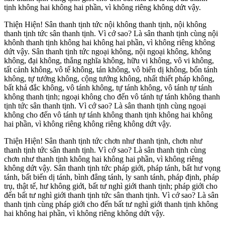
tịnh không hai không hai phần, vì không riêng không dứt vậy.
Thiện Hiện! Sân thanh tịnh tức nội không thanh tịnh, nội không
thanh tịnh tức sân thanh tịnh. Vì cớ sao? Là sân thanh tịnh cùng nội
khônh thanh tịnh không hai không hai phần, vì không riêng không
dứt vậy. Sân thanh tịnh tức ngoại không, nội ngoại không, không
không, đại không, thắng nghĩa không, hữu vi không, vô vi không,
tất cảnh không, vô tế không, tán không, vô biến dị không, bổn tánh
không, tự tướng không, cộng tướng không, nhất thiết pháp không,
bất khả đắc không, vô tánh không, tự tánh không, vô tánh tự tánh
không thanh tịnh; ngoại không cho đến vô tánh tự tánh không thanh
tịnh tức sân thanh tịnh. Vì cớ sao? Là sân thanh tịnh cùng ngoại
không cho đến vô tánh tự tánh không thanh tịnh không hai không
hai phần, vì không riêng không riêng không dứt vậy.
Thiện Hiện! Sân thanh tịnh tức chơn như thanh tịnh, chơn như
thanh tịnh tức sân thanh tịnh. Vì cớ sao? Là sân thanh tịnh cùng
chơn như thanh tịnh không hai không hai phần, vì không riêng
không dứt vậy. Sân thanh tịnh tức pháp giới, pháp tánh, bất hư vọng
tánh, bất biến dị tánh, bình đẳng tánh, ly sanh tánh, pháp định, pháp
trụ, thật tế, hư không giới, bất tư nghì giới thanh tịnh; pháp giới cho
đến bất tư nghì giới thanh tịnh tức sân thanh tịnh. Vì cớ sao? Là sân
thanh tịnh cùng pháp giới cho đến bất tư nghì giới thanh tịnh không
hai không hai phần, vì không riêng không dứt vậy.