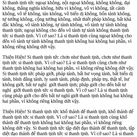
Si thanh tịnh tức ngoại không, nội ngoại không, không không, đại
không, thắng nghĩa không, hữu vi không, vô vi không, tất cảnh
không, vô tế không, tán không, vô biến dị không, bổn tánh không,
tự tướng không, cộng tướng không, nhất thiết pháp không, bất khả
đắc không, vô tánh không, tự tánh không, vô tánh tự tánh không
thanh tịnh; ngoại không cho đến vô tánh tự tánh không thanh tịnh
tức si thanh tịnh. Vì cớ sao? Là si thanh tịnh cùng ngoại không cho
đến vô tánh tự tánh không thanh tịnh không hai không hai phần, vì
không riêng không dứt vậy.
Thiện Hiện! Si thanh tịnh tức chơn như thanh tịnh, chơn như thanh
tịnh tức si thanh tịnh. Vì cớ sao? Là si thanh tịnh cùng chơn như
thanh tịnh không hai không hai phần, vì không riêng không dứt vậy.
Si thanh tịnh tức pháp giới, pháp tánh, bất hư vọng tánh, bất biến dị
tánh, bình đẳng tánh, ly sanh tánh, pháp định, pháp trụ, thật tế, hư
không giới, bất tư nghì giới thanh tịnh; pháp giới cho đến bất tư
nghì giới thanh tịnh tức si thanh tịnh. Vì cớ sao? Là si thanh tịnh
cùng pháp giới cho đến bất tư nghì giới thanh tịnh không hai không
hai phần, vì không riêng không dứt vậy.
Thiện Hiện! Si thanh tịnh tức khổ thánh đế thanh tịnh, khổ thánh đế
thanh tịnh tức si thanh tịnh. Vì cớ sao? Là si thanh tịnh cùng khổ
thánh đế thanh tịnh không hai không hai phần, vì không riêng
không dứt vậy. Si thanh tịnh tức tập diệt đạo thánh đế thanh tịnh, tập
diệt đạo thánh đế thanh tịnh tức si thanh tịnh. Vì cớ sao? Là si thanh