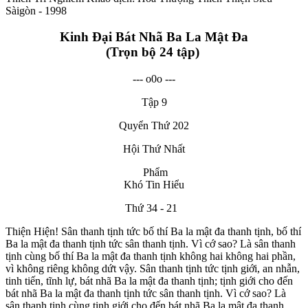
Sàigòn - 1998
Kinh Đại Bát Nhã Ba La Mật Đa
(Trọn bộ 24 tập)
--- o0o ---
Tập 9
Quyển Thứ 202
Hội Thứ Nhất
Phẩm
Khó Tin Hiểu
Thứ 34 - 21
Thiện Hiện! Sân thanh tịnh tức bố thí Ba la mật đa thanh tịnh, bố thí
Ba la mật đa thanh tịnh tức sân thanh tịnh. Vì cớ sao? Là sân thanh
tịnh cùng bố thí Ba la mật đa thanh tịnh không hai không hai phần,
vì không riêng không dứt vậy. Sân thanh tịnh tức tịnh giới, an nhẫn,
tinh tiến, tĩnh lự, bát nhã Ba la mật đa thanh tịnh; tịnh giới cho đến
bát nhã Ba la mật đa thanh tịnh tức sân thanh tịnh. Vì cớ sao? Là
sân thanh tịnh cùng tịnh giới cho đến bát nhã Ba la mật đa thanh