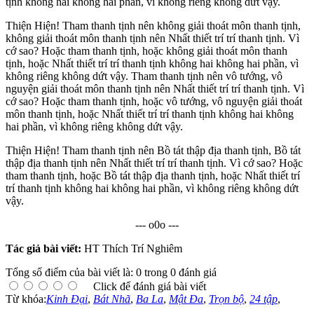
tịnh không hai không hai phần, vì không riêng không dứt vậy.
Thiện Hiện! Tham thanh tịnh nên không giải thoát môn thanh tịnh,
không giải thoát môn thanh tịnh nên Nhất thiết trí trí thanh tịnh. Vì
cớ sao? Hoặc tham thanh tịnh, hoặc không giải thoát môn thanh
tịnh, hoặc Nhất thiết trí trí thanh tịnh không hai không hai phần, vì
không riêng không dứt vậy. Tham thanh tịnh nên vô tướng, vô
nguyện giải thoát môn thanh tịnh nên Nhất thiết trí trí thanh tịnh. Vì
cớ sao? Hoặc tham thanh tịnh, hoặc vô tướng, vô nguyện giải thoát
môn thanh tịnh, hoặc Nhất thiết trí trí thanh tịnh không hai không
hai phần, vì không riêng không dứt vậy.
Thiện Hiện! Tham thanh tịnh nên Bồ tát thập địa thanh tịnh, Bồ tát
thập địa thanh tịnh nên Nhất thiết trí trí thanh tịnh. Vì cớ sao? Hoặc
tham thanh tịnh, hoặc Bồ tát thập địa thanh tịnh, hoặc Nhất thiết trí
trí thanh tịnh không hai không hai phần, vì không riêng không dứt
vậy.
--- o0o ---
Tác giả bài viết:
HT Thích Trí Nghiêm
Tổng số điểm của bài viết là: 0 trong 0 đánh giá
Click để đánh giá bài viết
Từ khóa:
Kinh Đại
,
Bát Nhã
,
Ba La
,
Mật Đa
,
Trọn bộ
,
24 tập
,